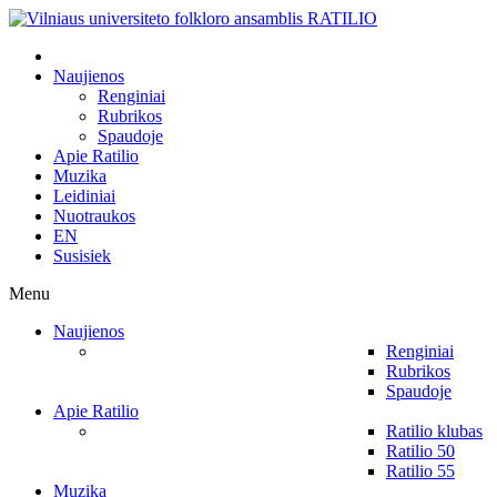
Naujienos
Renginiai
Rubrikos
Spaudoje
Apie Ratilio
Muzika
Leidiniai
Nuotraukos
EN
Susisiek
Menu
Naujienos
Renginiai
Rubrikos
Spaudoje
Apie Ratilio
Ratilio klubas
Ratilio 50
Ratilio 55
Muzika