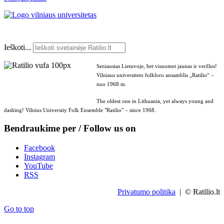
Ieškoti...
Seniausias Lietuvoje, bet visuomet jaunas ir veržlus!
Vilniaus universiteto folkloro ansamblis „Ratilio“ –
nuo 1968 m.
The oldest one in Lithuania, yet always young and
dashing! Vilnius University Folk Ensemble "Ratilio" – since 1968.
Bendraukime per / Follow us on
Facebook
Instagram
YouTube
RSS
Privatumo politika
| © Ratilio.lt
Go to top