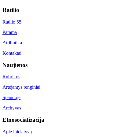
Ratilio
Ratilio 55
Parama
Atributika
Kontaktai
Naujienos
Rubrikos
Artėjantys renginiai
Spaudoje
Archyvas
Etnosocializacija
Apie iniciatyvą