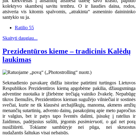
juk kiekvienas į ansamblį atsineša dalelę savo krašto, papildo
kolektyvo skambesį savitu tembru. O ir liaudies daina, rodos,
atsiveria vis kitomis spalvomis, „atrakinta“ asmeninio dainininko
santykio su ja.
Ratilio 55
Skaityti daugiau...
Prezidentūros kieme – tradicinis Kalėdų
laukimas
Sekmadienio pavakarę didžia istorine patirtimi turtingos Lietuvos
Respublikos Prezidentūros kiemą apgobėme pakilia, džiaugsminga
adventine nuotaika ir įžiebėme trečiąją vainiko žvakelę. Nepabūgę
tikros žiemužės, Prezidentūros kieman sugužėjo vilniečiai ir sostinės
svečiai, kurie ne tik klausėsi archajiškųjų, manoma, akmens amžių
menančių sutartinių, advento dainų, pasakojimų apie meto papročius
ir valgius, bet ir patys tapo šventės dalimi, įsisukę į ratelius ir
žaidimus, padėjusius sušilti, jėgomis
pasimieruoti
, o gal net porą
nusižiūrėti. Tokiame sambūryje nei pūga, nei skruostus
nudažantis šaltukas visai nebaisūs.