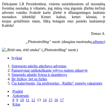
Dėkojame LR Prezidentūrai, visiems susirinkusiems už nuostabią
šventinę nuotaiką ir viliamės, jog mūsų visų jėgomis įžiebta trečioji
advento vainiko žvakelė kartu įžiebė ir džiaugsmingos laukimo
nuotaikos kibirkštį! Keturi kalnai, keturi kloniai, ir
tuojau
gelažiniais
ratais, šilkų botagais mus pasieks laukiamoji
Kalėda!
Tomas A.
„Photostrolling“ nuotr. (daugiau nuotraukų
albume
)
Įvykiai
Snieguotu takeliu atkeliavo adventas
Pamąstymai ratiliokiškame vėlyvo rudens sūkuryje
Simajudo atlaidų šviesa ir skambesys
Be fizikos, bet su fiziku
Čia kalavijuotis, čia profesorius: „Ratilio“ rugsėjo vakaronės
Pradėti
Ankstesnis
8
9
10
11
12
13
14
15
16
17
Kitas