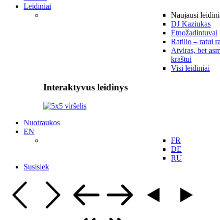
Leidiniai
Naujausi leidini
DJ Kaziukas
Etnožadintuvai
Ratilio – ratui r
Atviras, bet asm
kraštui
Visi leidiniai
Interaktyvus leidinys
Nuotraukos
EN
FR
DE
RU
Susisiek