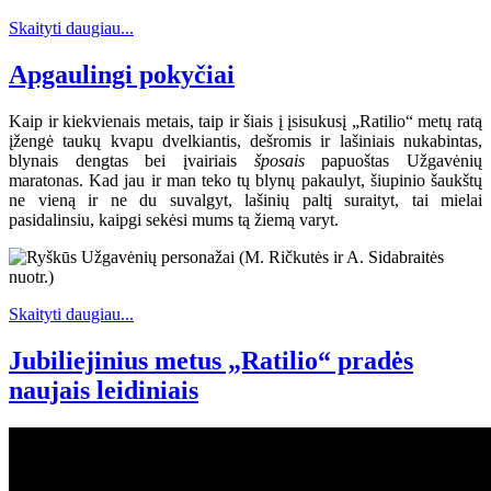
Skaityti daugiau...
Apgaulingi pokyčiai
Kaip ir kiekvienais metais, taip ir šiais į įsisukusį „Ratilio“ metų ratą
įžengė taukų kvapu dvelkiantis, dešromis ir lašiniais nukabintas,
blynais dengtas bei įvairiais
šposais
papuoštas Užgavėnių
maratonas. Kad jau ir man teko tų blynų pakaulyt, šiupinio šaukštų
ne vieną ir ne du suvalgyt, lašinių paltį suraityt, tai mielai
pasidalinsiu, kaipgi sekėsi mums tą žiemą varyt.
Skaityti daugiau...
Jubiliejinius metus „Ratilio“ pradės
naujais leidiniais