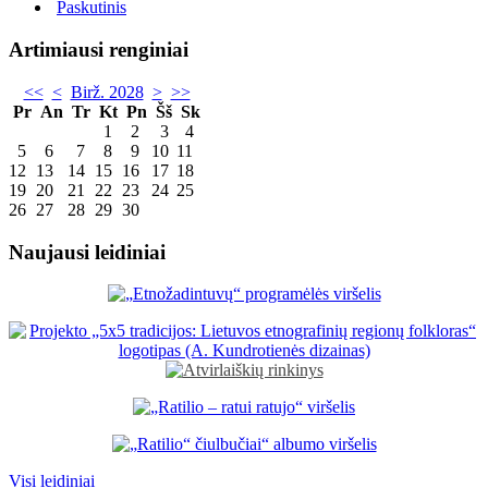
Paskutinis
Artimiausi renginiai
<<
<
Birž. 2028
>
>>
Pr
An
Tr
Kt
Pn
Šš
Sk
1
2
3
4
5
6
7
8
9
10
11
12
13
14
15
16
17
18
19
20
21
22
23
24
25
26
27
28
29
30
Naujausi leidiniai
Visi leidiniai