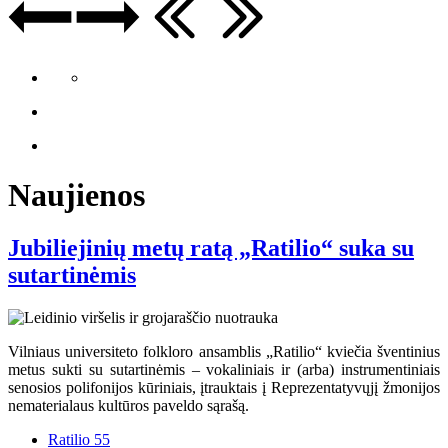
Naujienos
Jubiliejinių metų ratą „Ratilio“ suka su
sutartinėmis
Vilniaus universiteto folkloro ansamblis „Ratilio“ kviečia šventinius
metus sukti su sutartinėmis – vokaliniais ir (arba) instrumentiniais
senosios polifonijos kūriniais, įtrauktais į Reprezentatyvųjį žmonijos
nematerialaus kultūros paveldo sąrašą.
Ratilio 55