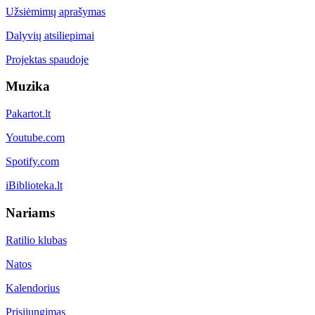
Užsiėmimų aprašymas
Dalyvių atsiliepimai
Projektas spaudoje
Muzika
Pakartot.lt
Youtube.com
Spotify.com
iBiblioteka.lt
Nariams
Ratilio klubas
Natos
Kalendorius
Prisijungimas