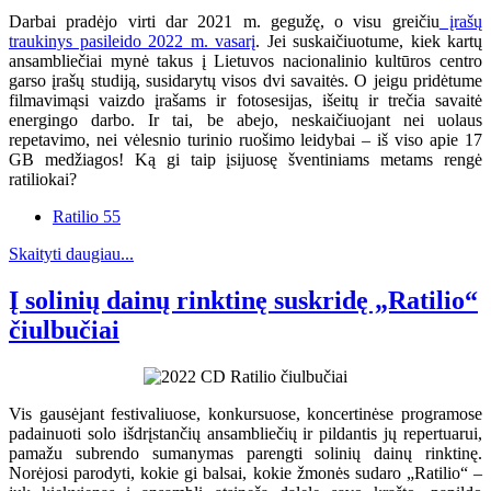
Darbai pradėjo virti dar 2021 m. gegužę, o visu greičiu
įrašų
traukinys pasileido 2022 m. vasarį
. Jei suskaičiuotume, kiek kartų
ansambliečiai mynė takus į Lietuvos nacionalinio kultūros centro
garso įrašų studiją, susidarytų visos dvi savaitės. O jeigu pridėtume
filmavimąsi vaizdo įrašams ir fotosesijas, išeitų ir trečia savaitė
energingo darbo. Ir tai, be abejo, neskaičiuojant nei uolaus
repetavimo, nei vėlesnio turinio ruošimo leidybai – iš viso apie 17
GB medžiagos! Ką gi taip įsijuosę šventiniams metams rengė
ratiliokai?
Ratilio 55
Skaityti daugiau...
Į solinių dainų rinktinę suskridę „Ratilio“
čiulbučiai
Vis gausėjant festivaliuose, konkursuose, koncertinėse programose
padainuoti solo išdrįstančių ansambliečių ir pildantis jų repertuarui,
pamažu subrendo sumanymas parengti solinių dainų rinktinę.
Norėjosi parodyti, kokie gi balsai, kokie žmonės sudaro „Ratilio“ –