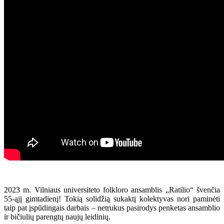
2023 m. Vilniaus universiteto folkloro ansamblis „Ratilio“ švenčia
55-ąjį gimtadienį! Tokią solidžią sukaktį kolektyvas nori paminėti
taip pat įspūdingais darbais – netrukus pasirodys penketas ansamblio
ir bičiulių parengtų naujų leidinių.