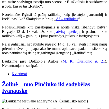
ten rasite spalvingų istorijų nuo scenos ir iš užkulisių ir susidarysite
įspūdį, kas gi tas „Ratilio“.
Norėtumėte išgirsti iš pačių ratiliokų, kaip jie atėjo į ansamblį ir
kodėl pasiliko? Skaitykite rubriką „
Aš – ratiliokas
“.
Nepasikliaujate kitų pasakojimais ir norite viską išbandyti patys?
Rugsėjo 12 d. 18 val. užsukite į
atvirą repeticiją
ir pasimatuokite
ratilioko kailį – galbūt jis jums pasirodys jaukus ir intriguojantis.
Na ir galiausiai nepabūkite rugsėjo 14 d. 18 val. ateiti į naujų narių
priėmimo šventę – papasakosite mums apie save, padainuosite kokią
nors patinkančią dainą ir garbingai įžengsite į „Ratilio“ ratą.
Lauksime jūsų Didžiojoje Auloje (
M. K. Čiurlionio g. 21
).
Nekantraujame susipažinti!
Kvietimai
Žolinė – nuo Pinčiuko iki sodybėlas
Ivanausko