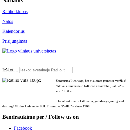
Nariams
Ratilio klubas
Natos
Kalendorius
Prisijungimas
Ieškoti...
Seniausias Lietuvoje, bet visuomet jaunas ir veržlus!
Vilniaus universiteto folkloro ansamblis „Ratilio“ –
nuo 1968 m.
The oldest one in Lithuania, yet always young and
dashing! Vilnius University Folk Ensemble "Ratilio" – since 1968.
Bendraukime per / Follow us on
Facebook