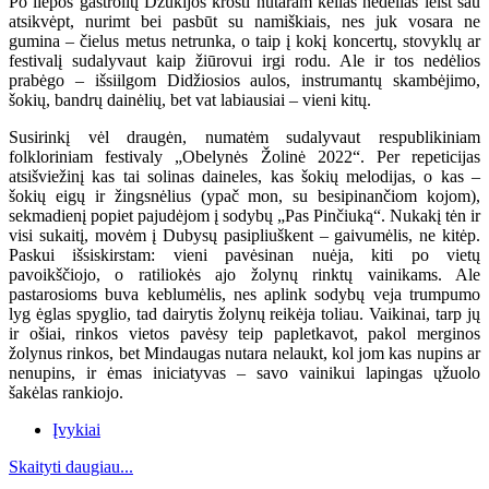
Po liepos gastrolių Dzūkijos krošti nutaram kelias nedėlias leist sau
atsikvėpt, nurimt bei pasbūt su namiškiais, nes juk vosara ne
gumina – čielus metus netrunka, o taip į kokį koncertų, stovyklų ar
festivalį sudalyvaut kaip žiūrovui irgi rodu. Ale ir tos nedėlios
prabėgo – išsiilgom Didžiosios aulos, instrumantų skambėjimo,
šokių, bandrų dainėlių, bet vat labiausiai – vieni kitų.
Susirinkį vėl draugėn, numatėm sudalyvaut respublikiniam
folkloriniam festivaly „Obelynės Žolinė 2022“. Per repeticijas
atsišviežinį kas tai solinas daineles, kas šokių melodijas, o kas –
šokių eigų ir žingsnėlius (ypač mon, su besipinančiom kojom),
sekmadienį popiet pajudėjom į sodybų „Pas Pinčiuką“. Nukakį tėn ir
visi sukaitį, movėm į Dubysų pasipliuškent – gaivumėlis, ne kitėp.
Paskui išsiskirstam: vieni pavėsinan nuėja, kiti po vietų
pavoikščiojo, o ratiliokės ajo žolynų rinktų vainikams. Ale
pastarosioms buva keblumėlis, nes aplink sodybų veja trumpumo
lyg ėglas spyglio, tad dairytis žolynų reikėja toliau. Vaikinai, tarp jų
ir ošiai, rinkos vietos pavėsy teip papletkavot, pakol merginos
žolynus rinkos, bet Mindaugas nutara nelaukt, kol jom kas nupins ar
nenupins, ir ėmas iniciatyvas – savo vainikui lapingas ųžuolo
šakėlas rankiojo.
Įvykiai
Skaityti daugiau...