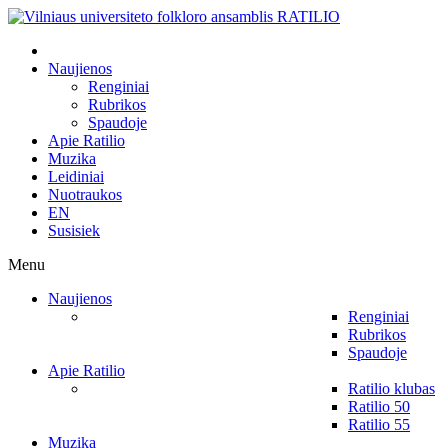
Naujienos
Renginiai
Rubrikos
Spaudoje
Apie Ratilio
Muzika
Leidiniai
Nuotraukos
EN
Susisiek
Menu
Naujienos
Renginiai
Rubrikos
Spaudoje
Apie Ratilio
Ratilio klubas
Ratilio 50
Ratilio 55
Muzika