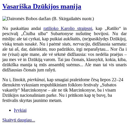
Vasariška Dzūkijos manija
Nu paskaitiau andai
ratilioko Karolio straipsnį
, kap „Ratilio“ in
pescivalį „Čiulba ulba“ Subartonyse nušutinę bovijosi. Nu dar
misliju: ale tai cyrkai, kap puikiai aukštaitis, (ne)pasiklydęs Dzūkijoj,
viską tenais susakė. Nu i paėmė
siuts
,
nervacija
, didžiausia sarmata:
ale tai aš, dar, daleiskim, nuo padzūkio, irgi neparašytau... Nor čia i
ne (visai) apie mane, ale vė sėkmė didžiausia: vos nedėlia praėjus –
jau mes vė in Dzūkiją varom. Tai jau čionais, klausykit, kokia, kiba,
dzūkiška manija tą mūs ansamblį suėmus... Ale man tai vis unaris
didžiausias čionais jum rašyti.
Nu i, žinokit,
pierkūnai
, kap smagiai praleidome čėsą liepos 22–24
dienukėm vykusiam respublikiniam folkloro festivaly „Subatos
vakarėly“ Marcinkonyse
– ale ne tik Marcinkonyse, ba i visam
Dzūkijos nacionaliniam parke. Nu i pritikom kap tę buvę, ba
festivalis skyrtas jaunimo metam.
Įvykiai
Skaityti daugiau...