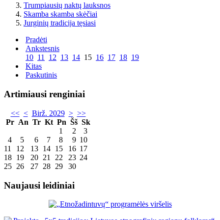
Trumpiausių naktų lauksnos
Skamba skamba skėčiai
Jurginių tradicija tęsiasi
Pradėti
Ankstesnis
10
11
12
13
14
15
16
17
18
19
Kitas
Paskutinis
Artimiausi renginiai
<<
<
Birž. 2029
>
>>
Pr
An
Tr
Kt
Pn
Šš
Sk
1
2
3
4
5
6
7
8
9
10
11
12
13
14
15
16
17
18
19
20
21
22
23
24
25
26
27
28
29
30
Naujausi leidiniai