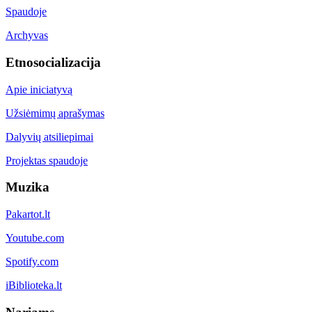
Spaudoje
Archyvas
Etnosocializacija
Apie iniciatyvą
Užsiėmimų aprašymas
Dalyvių atsiliepimai
Projektas spaudoje
Muzika
Pakartot.lt
Youtube.com
Spotify.com
iBiblioteka.lt