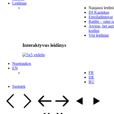
Leidiniai
Naujausi leidini
DJ Kaziukas
Etnožadintuvai
Ratilio – ratui r
Atviras, bet asm
kraštui
Visi leidiniai
Interaktyvus leidinys
Nuotraukos
EN
FR
DE
RU
Susisiek