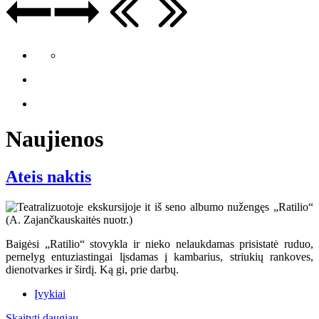
Naujienos
Ateis naktis
Baigėsi „Ratilio“ stovykla ir nieko nelaukdamas prisistatė ruduo,
pernelyg entuziastingai lįsdamas į kambarius, striukių rankoves,
dienotvarkes ir širdį. Ką gi, prie darbų.
Įvykiai
Skaityti daugiau...