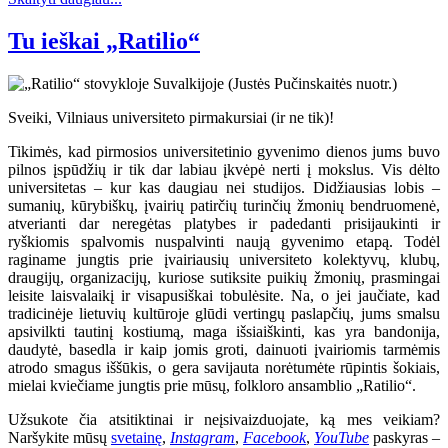
Tu ieškai „Ratilio“
Sveiki, Vilniaus universiteto pirmakursiai (ir ne tik)!
Tikimės, kad pirmosios universitetinio gyvenimo dienos jums buvo
pilnos įspūdžių ir tik dar labiau įkvėpė nerti į mokslus. Vis dėlto
universitetas – kur kas daugiau nei studijos. Didžiausias lobis –
sumanių, kūrybiškų, įvairių patirčių turinčių žmonių bendruomenė,
atverianti dar neregėtas platybes ir padedanti prisijaukinti ir
ryškiomis spalvomis nuspalvinti naują gyvenimo etapą. Todėl
raginame jungtis prie įvairiausių universiteto kolektyvų, klubų,
draugijų, organizacijų, kuriose sutiksite puikių žmonių, prasmingai
leisite laisvalaikį ir visapusiškai tobulėsite. Na, o jei jaučiate, kad
tradicinėje lietuvių kultūroje glūdi vertingų paslapčių, jums smalsu
apsivilkti tautinį kostiumą, maga išsiaiškinti, kas yra bandonija,
daudytė, basedla ir kaip jomis groti, dainuoti įvairiomis tarmėmis
atrodo smagus iššūkis, o gera savijauta norėtumėte rūpintis šokiais,
mielai kviečiame jungtis prie mūsų, folkloro ansamblio „Ratilio“.
Užsukote čia atsitiktinai ir neįsivaizduojate, ką mes veikiam?
Naršykite mūsų
svetainę
,
Instagram
,
Facebook
,
YouTube
paskyras –