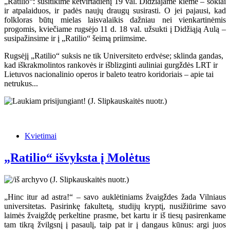
„Ratilio“: susitikime ketvirtadienį 19 val. Didžiajame kieme – šokiai
ir atpalaiduos, ir padės naujų draugų susirasti. O jei pajausi, kad
folkloras būtų mielas laisvalaikis dažniau nei vienkartinėmis
progomis, kviečiame rugsėjo 11 d. 18 val. užsukti į Didžiąją Aulą –
susipažinsime ir į „Ratilio“ šeimą priimsime.
Rugsėjį „Ratilio“ suksis ne tik Universiteto erdvėse; sklinda gandas,
kad iškrakmolintos rankovės ir išblizginti auliniai gurgždės LRT ir
Lietuvos nacionalinio operos ir baleto teatro koridoriais – apie tai
netrukus...
Kvietimai
„Ratilio“ išvyksta į Molėtus
„Hinc itur ad astra!“ – savo auklėtiniams žvaigždes žada Vilniaus
universitetas. Pasirinkę fakultetą, studijų kryptį, nusižiūrime savo
laimės žvaigždę perkeltine prasme, bet kartu ir iš tiesų pasirenkame
tam tikrą žvilgsnį į pasaulį, taip pat ir į dangaus kūnus: argi juos