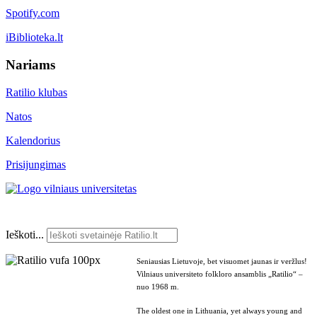
Spotify.com
iBiblioteka.lt
Nariams
Ratilio klubas
Natos
Kalendorius
Prisijungimas
Ieškoti...
Seniausias Lietuvoje, bet visuomet jaunas ir veržlus!
Vilniaus universiteto folkloro ansamblis „Ratilio“ –
nuo 1968 m.
The oldest one in Lithuania, yet always young and