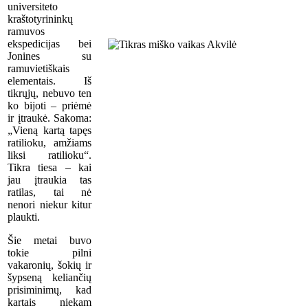
universiteto
kraštotyrininkų
ramuvos
ekspedicijas bei
Jonines su
ramuvietiškais
elementais. Iš
tikrųjų, nebuvo ten
ko bijoti – priėmė
ir įtraukė. Sakoma:
„Vieną kartą tapęs
ratilioku, amžiams
liksi ratilioku“.
Tikra tiesa – kai
jau įtraukia tas
ratilas, tai nė
nenori niekur kitur
plaukti.
Šie metai buvo
tokie pilni
vakaronių, šokių ir
šypseną keliančių
prisiminimų, kad
kartais niekam