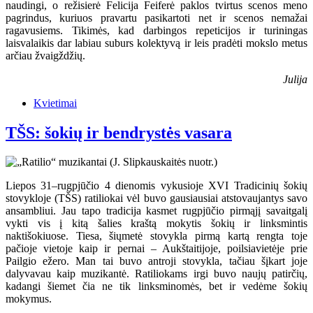
naudingi, o režisierė Felicija Feiferė paklos tvirtus scenos meno
pagrindus, kuriuos pravartu pasikartoti net ir scenos nemažai
ragavusiems. Tikimės, kad darbingos repeticijos ir turiningas
laisvalaikis dar labiau suburs kolektyvą ir leis pradėti mokslo metus
arčiau žvaigždžių.
Julija
Kvietimai
TŠS: šokių ir bendrystės vasara
Liepos 31–rugpjūčio 4 dienomis vykusioje XVI Tradicinių šokių
stovykloje (TŠS) ratiliokai vėl buvo gausiausiai atstovaujantys savo
ansambliui. Jau tapo tradicija kasmet rugpjūčio pirmąjį savaitgalį
vykti vis į kitą šalies kraštą mokytis šokių ir linksmintis
naktišokiuose. Tiesa, šiųmetė stovykla pirmą kartą rengta toje
pačioje vietoje kaip ir pernai – Aukštaitijoje, poilsiavietėje prie
Pailgio ežero. Man tai buvo antroji stovykla, tačiau šįkart joje
dalyvavau kaip muzikantė. Ratiliokams irgi buvo naujų patirčių,
kadangi šiemet čia ne tik linksminomės, bet ir vedėme šokių
mokymus.