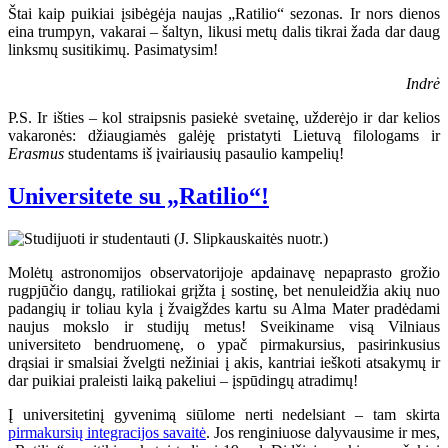
Štai kaip puikiai įsibėgėja naujas „Ratilio“ sezonas. Ir nors dienos
eina trumpyn, vakarai – šaltyn, likusi metų dalis tikrai žada dar daug
linksmų susitikimų. Pasimatysim!
Indrė
P.S. Ir išties – kol straipsnis pasiekė svetainę, užderėjo ir dar kelios
vakaronės: džiaugiamės galėję pristatyti Lietuvą filologams ir
Erasmus
studentams iš įvairiausių pasaulio kampelių!
Universitete su „Ratilio“!
Molėtų astronomijos observatorijoje apdainavę nepaprasto grožio
rugpjūčio dangų, ratiliokai grįžta į sostinę, bet nenuleidžia akių nuo
padangių ir toliau kyla į žvaigždes kartu su Alma Mater pradėdami
naujus mokslo ir studijų metus! Sveikiname visą Vilniaus
universiteto bendruomenę, o ypač pirmakursius, pasirinkusius
drąsiai ir smalsiai žvelgti nežiniai į akis, kantriai ieškoti atsakymų ir
dar puikiai praleisti laiką pakeliui – įspūdingų atradimų!
Į universitetinį gyvenimą siūlome nerti nedelsiant – tam skirta
pirmakursių integracijos savaitė
. Jos renginiuose dalyvausime ir mes,