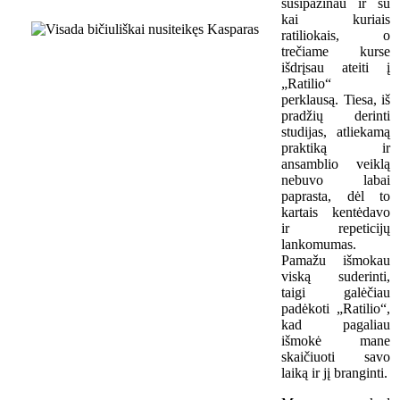
susipažinau ir su
kai kuriais
ratiliokais, o
trečiame kurse
išdrįsau ateiti į
„Ratilio“
perklausą. Tiesa, iš
pradžių derinti
studijas, atliekamą
praktiką ir
ansamblio veiklą
nebuvo labai
paprasta, dėl to
kartais kentėdavo
ir repeticijų
lankomumas.
Pamažu išmokau
viską suderinti,
taigi galėčiau
padėkoti „Ratilio“,
kad pagaliau
išmokė mane
skaičiuoti savo
laiką ir jį branginti.