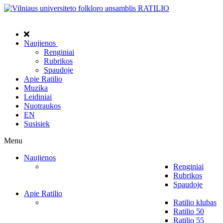
Naujienos
Renginiai
Rubrikos
Spaudoje
Apie Ratilio
Muzika
Leidiniai
Nuotraukos
EN
Susisiek
Menu
Naujienos
Renginiai
Rubrikos
Spaudoje
Apie Ratilio
Ratilio klubas
Ratilio 50
Ratilio 55