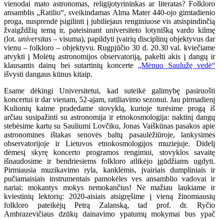
vienodai mato astronomas, religijotyrininkas ar literatas? Folkloro
ansamblis „Ratilio“, sveikindamas Alma Mater 440-ojo gimtadienio
proga, nusprendė įsigilinti į jubiliejaus renginiuose vis atsispindinčią
žvaigždžių temą ir, pateisinant universiteto lotynišką vardo kilmę
(lot.
universitas
– visuma), papildyti įvairių disciplinų objektyvus dar
vienu – folkloro – objektyvu. Rugpjūčio 30 d. 20.30 val. kviečiame
atvykti į Molėtų astronomijos observatoriją, pakelti akis į dangų ir
klausantis dainų bei sutartinių koncerte
„Mėnuo Saulužę vedė“
išvysti dangaus kūnus kitaip.
Esame dėkingi Universitetui, kad suteikė galimybę pasiruošti
koncertui ir dar vienam, 52-ajam, ratiliavimo sezonui. Jau pirmadienį
Kulionių kaime pradedame stovyklą, kurioje turėsime progą iš
arčiau susipažinti su astronomija ir etnokosmologija: naktinį dangų
stebėsime kartu su Sauliumi Lovčiku, Jonas Vaiškūnas pasakos apie
astronomines ištakas senovės baltų pasaulėžiūroje, lankysimės
observatorijoje ir Lietuvos etnokosmologijos muziejuje. Didelį
dėmesį skyrę koncerto programos rengimui, stovyklos savaitę
išnaudosime ir bendriesiems folkloro atlikėjo įgūdžiams ugdyti.
Pirmiausia muzikavimo ryla, kanklėmis, įvairiais dumpliniais ir
pučiamaisiais instrumentais pamokėles ves ansamblio vadovai ir
nariai: mokantys mokys nemokančius! Ne mažiau laukiame ir
kviestinių lektorių: 2020-aisiais atsigręšime į vieną žinomiausių
folkloro pateikėjų Petrą Zalanską, tad prof. dr. Ryčio
Ambrazevičiaus dzūkų dainavimo ypatumų mokymai bus ypač