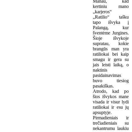
Manau, kad
kertiniu mano
„karjeros“
„Ratilio“ tašku
tapo išvyka į
Palangą, kur
šventėme Jurgines.
Šioje išvykoje
supratau, kokie
brangūs man yra
ratiliokai bei kaip
smagu ir gera su
jais leisti laiką, o
naktinis
pasidainavimas
buvo tiesiog
pasakiškas.
Atrodo, kad po
šios išvykos mane
visada ir visur lydi
ratiliokai ir esu jų
apsuptyje.
Pirmadieniais ir
trečiadieniais su
nekantrumu laukiu