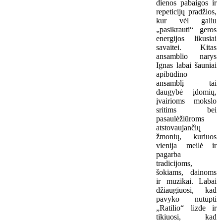
dienos pabaigos ir
repeticijų pradžios,
kur vėl galiu
„pasikrauti“ geros
energijos likusiai
savaitei. Kitas
ansamblio narys
Ignas labai šauniai
apibūdino
ansamblį – tai
daugybė įdomių,
įvairioms mokslo
sritims bei
pasaulėžiūroms
atstovaujančių
žmonių, kuriuos
vienija meilė ir
pagarba
tradicijoms,
šokiams, dainoms
ir muzikai. Labai
džiaugiuosi, kad
pavyko nutūpti
„Ratilio“ lizde ir
tikiuosi, kad