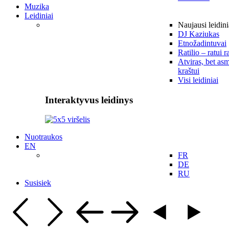
Muzika
Leidiniai
Naujausi leidini
DJ Kaziukas
Etnožadintuvai
Ratilio – ratui r
Atviras, bet asm
kraštui
Visi leidiniai
Interaktyvus leidinys
Nuotraukos
EN
FR
DE
RU
Susisiek