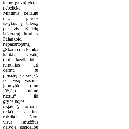
kitam galvoj vietos
nebelieka.
Mintimis keliauju
nuo pirmos
išvykos į Uteną,
per visą Kalėdų
laikotarpį, Jurgines
Palangoje,
nepakartojamą
„Skamba skamba
kankliai“ savaitę
(kai kasdieninius
renginius turi
derinti su
prasidėjusia sesija),
iki visų vasaros
įdomybių (nuo
„Vyčio ordino
riterių“ iki
grybautojos
regalijų), kurioms
reikėtų atskiros
rubrikos... Nors
visus įspūdžius
galvoje susidėlioti