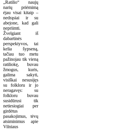
„Ratilio“ naujų
narių priėmimą
ėjau visai kitaip –
nedrąsiai ir su
abejone, kad gali
nepriimti.
Žvelgiant iš
dabartinės
perspektyvos, tai
kelia šypseną,
tačiau tuo metu
pažinojau tik vieną
ratiliokę, buvau
žmogus, kuris,
galima sakyti,
visiškai nesusijęs
su folkloru ir jo
neragavęs: su
folkloru buvau
susidūrusi tik
netiesiogiai per
girdėtus
pasakojimus, tėvų
atsiminimus apie
Vilniaus