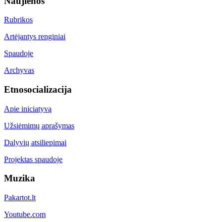
Naujienos
Rubrikos
Artėjantys renginiai
Spaudoje
Archyvas
Etnosocializacija
Apie iniciatyvą
Užsiėmimų aprašymas
Dalyvių atsiliepimai
Projektas spaudoje
Muzika
Pakartot.lt
Youtube.com