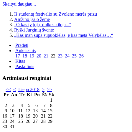
Skaityti daugiau...
Iš studentų festivalio su Zvoleno merės prizu
Amžino įšalo žemė
„O kas ty joja, dulkes kiloja...“
Ryški Jurginių šventė
„Kas man sūpa sūpuoklėlas, ė kas mėta Velykėlas…“
Pradėti
Ankstesnis
17
18
19
20
21
22
23
24
25
26
Kitas
Paskutinis
Artimiausi renginiai
<<
<
Liepa 2018
>
>>
Pr
An
Tr
Kt
Pn
Šš
Sk
1
2
3
4
5
6
7
8
9
10
11
12
13
14
15
16
17
18
19
20
21
22
23
24
25
26
27
28
29
30
31