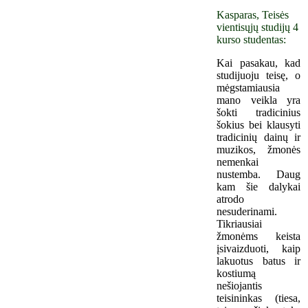
Kasparas, Teisės
vientisųjų studijų 4
kurso studentas:
Kai pasakau, kad
studijuoju teisę, o
mėgstamiausia
mano veikla yra
šokti tradicinius
šokius bei klausyti
tradicinių dainų ir
muzikos, žmonės
nemenkai
nustemba. Daug
kam šie dalykai
atrodo
nesuderinami.
Tikriausiai
žmonėms keista
įsivaizduoti, kaip
lakuotus batus ir
kostiumą
nešiojantis
teisininkas (tiesa,