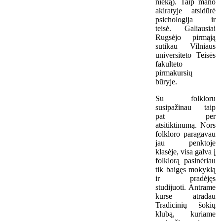
nieką). Taip mano
akiratyje atsidūrė
psichologija ir
teisė. Galiausiai
Rugsėjo pirmąją
sutikau Vilniaus
universiteto Teisės
fakulteto
pirmakursių
būryje.
Su folkloru
susipažinau taip
pat per
atsitiktinumą. Nors
folkloro paragavau
jau penktoje
klasėje, visa galva į
folklorą pasinėriau
tik baigęs mokyklą
ir pradėjęs
studijuoti. Antrame
kurse atradau
Tradicinių šokių
klubą, kuriame