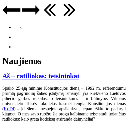
Naujienos
Aš – ratiliokas: teisininkai
Spalio 25-ąją minime Konstitucijos dieną – 1992 m. referendumu
priimtą pagrindinį šalies įstatymą išmanyti yra kiekvieno Lietuvos
piliečio garbės reikalas, o teisininkams – ir būtinybė. Vilniaus
universiteto Teisės fakultetas kasmet rengia Konstitucijos dienas
(
KoDi
) – jei šiemet nespėjote apsilankyti, nepamirškite to padaryti
kitąmet. O mes savo ruožtu šia proga kalbiname teisę studijuojančius
ratiliokus: kaip greta kodeksų atsiranda dainynėliai?