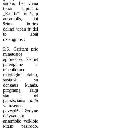
sunku, bet viena
tikrai supratau:
„Ratilio“ – ne šiaip
ansamblis, tai
šeima, kurios
dalimi tapau ir dėl
to labai
džiaugiuosi.
P.S. Grįžtant prie
minėtosios
apibrėžties, šiemet
parengėme ir
tebepildome
mitologinių dainų,
susijusių su
dangaus kūnais,
programą. Taigi
štai – net
paprasčiausi
ratilo
vartosenos
pavyzdžiai žodyne
dalyvaujant
ansamblio veikloje
kitaip pasirodo.