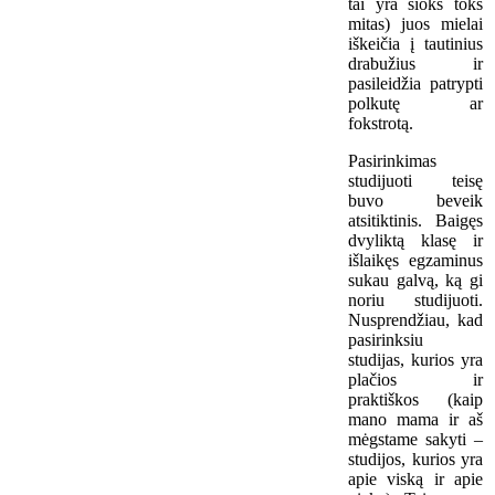
tai yra šioks toks
mitas) juos mielai
iškeičia į tautinius
drabužius ir
pasileidžia patrypti
polkutę ar
fokstrotą.
Pasirinkimas
studijuoti teisę
buvo beveik
atsitiktinis. Baigęs
dvyliktą klasę ir
išlaikęs egzaminus
sukau galvą, ką gi
noriu studijuoti.
Nusprendžiau, kad
pasirinksiu
studijas, kurios yra
plačios ir
praktiškos (kaip
mano mama ir aš
mėgstame sakyti –
studijos, kurios yra
apie viską ir apie