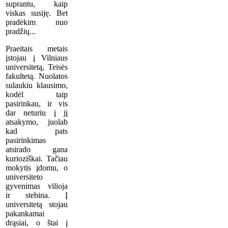
suprantu, kaip
viskas susiję. Bet
pradėkim nuo
pradžių...
Praeitais metais
įstojau į Vilniaus
universitetą, Teisės
fakultetą. Nuolatos
sulaukiu klausimo,
kodėl taip
pasirinkau, ir vis
dar neturiu į jį
atsakymo, juolab
kad pats
pasirinkimas
atsirado gana
kurioziškai. Tačiau
mokytis įdomu, o
universiteto
gyvenimas vilioja
ir stebina. Į
universitetą stojau
pakankamai
drąsiai, o štai į