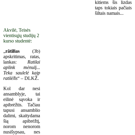
kitiems šis lizdas
taps tokiais pačiais
šiltais namais...
Akvilė, Teisės
vientisųjų studijų 2
kurso studentė:
„
rãtil‖as
(3b)
apskritimas, ratas,
lankas:
Ratilai
aplink mėnulį...
Teka saulelė kaip
ratilė̃lis
“ – DLKŽ.
Kol dar nesi
ansamblyje, tai
eilinė sąvoka ir
apibrėžtis. Tačiau
tapusi ansamblio
dalimi, skaitydama
šią apibrėžtį,
norom nenorom
nusišypsau, nes