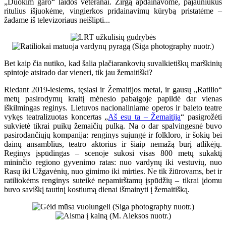
„Duokim garo“ laidos veteranai. Žirgą apdainavome, pajauniukus
ritulius išjuokėme, vingierkos pridainavimų kūrybą pristatėme –
žadame iš televizoriaus neišlipti...
Bet kaip čia nutiko, kad šalia plačiarankovių suvalkietiškų marškinių
spintoje atsirado dar vieneri, tik jau žemaitiški?
Riedant 2019-iesiems, tęsiasi ir Žemaitijos metai, ir gausų „Ratilio“
metų pasirodymų kraitį mėnesio pabaigoje papildė dar vienas
iškilmingas reginys. Lietuvos nacionaliniame operos ir baleto teatre
vykęs teatralizuotas koncertas „
Aš esu ta – Žemaitija
“ pasigrožėti
sukvietė tikrai puikų žemaičių pulką. Na o dar spalvingesnė buvo
pasirodančiųjų kompanija: renginys sujungė ir folkloro, ir šokių bei
dainų ansamblius, teatro aktorius ir šiaip nemažą būrį atlikėjų.
Reginys įspūdingas – scenoje sukosi visas 800 metų sukaktį
mininčio regiono gyvenimo ratas: nuo vardynų iki vestuvių, nuo
Rasų iki Užgavėnių, nuo gimimo iki mirties. Ne tik žiūrovams, bet ir
ratiliokėms renginys suteikė nepamirštamų įspūdžių – tikrai įdomu
buvo saviškį tautinį kostiumą dienai išmainyti į žemaitišką.