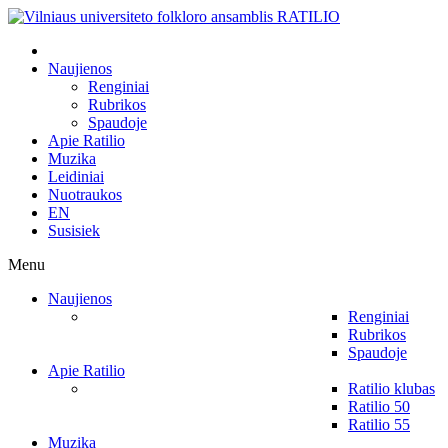
Naujienos
Renginiai
Rubrikos
Spaudoje
Apie Ratilio
Muzika
Leidiniai
Nuotraukos
EN
Susisiek
Menu
Naujienos
Renginiai
Rubrikos
Spaudoje
Apie Ratilio
Ratilio klubas
Ratilio 50
Ratilio 55
Muzika