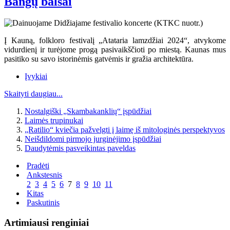
Bangų balsai
Į Kauną, folkloro festivalį „Atataria lamzdžiai 2024“, atvykome
vidurdienį ir turėjome progą pasivaikščioti po miestą. Kaunas mus
pasitiko su savo istorinėmis gatvėmis ir gražia architektūra.
Įvykiai
Skaityti daugiau...
Nostalgiški „Skambakanklių“ įspūdžiai
Laimės trupinukai
„Ratilio“ kviečia pažvelgti į laimę iš mitologinės perspektyvos
Neišdildomi pirmojo jurginėjimo įspūdžiai
Daudytėmis pasveikintas paveldas
Pradėti
Ankstesnis
2
3
4
5
6
7
8
9
10
11
Kitas
Paskutinis
Artimiausi renginiai