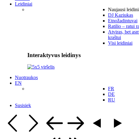
Leidiniai
Naujausi leidini
DJ Kaziukas
Etnožadintuvai
Ratilio – ratui r
Atviras, bet asm
kraštui
Visi leidiniai
Interaktyvus leidinys
Nuotraukos
EN
FR
DE
RU
Susisiek