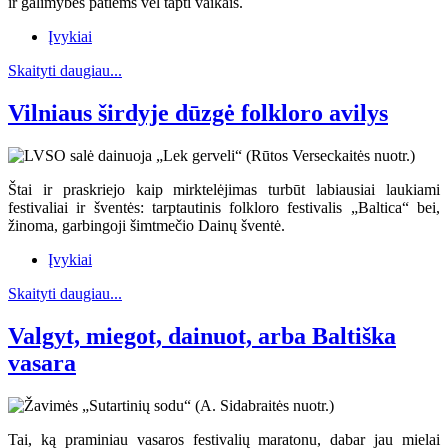
ir galimybės patiems vėl tapti vaikais.
Įvykiai
Skaityti daugiau...
Vilniaus širdyje dūzgė folkloro avilys
Štai ir praskriejo kaip mirktelėjimas turbūt labiausiai laukiami
festivaliai ir šventės: tarptautinis folkloro festivalis „Baltica“ bei,
žinoma, garbingoji šimtmečio Dainų šventė.
Įvykiai
Skaityti daugiau...
Valgyt, miegot, dainuot, arba Baltiška
vasara
Tai, ką praminiau vasaros festivalių maratonu, dabar jau mielai