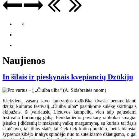
Naujienos
In šilais ir pieskynais kvepiancių Dzūkijų
Kiekvieną vasarą savo lankytojus dzūkiška dvasia persmelkiantį
dzūkų kultūros festivalį „Čiulba ulba“ pasitikome sulėkę skirtingais
ekipažais, iš įvairiausių Lietuvos kampelių, vien taip pajusdami
festivalio buriamąją galią. Penktadienio pavakarę ratiliokai smagiai
įsisuko į didesnių ir mažesnių vaikų margumyną, su kuriais tai žąsis
skaičiavo, tai tiltus statė, tai šiek tiek katiną auklėjo, bet labiausiai
šypsenos žibėjo ir akys spindėjo nuo to suteikiamo džiaugsmo, o gal