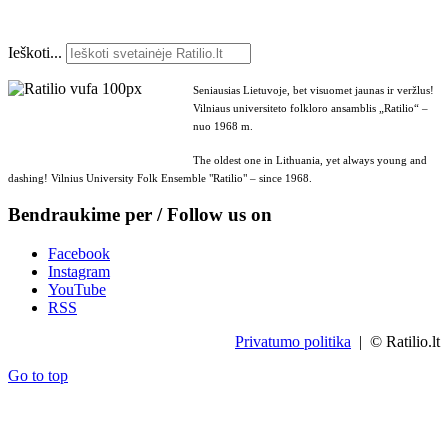
Ieškoti...
Seniausias Lietuvoje, bet visuomet jaunas ir veržlus!
Vilniaus universiteto folkloro ansamblis „Ratilio“ –
nuo 1968 m.
The oldest one in Lithuania, yet always young and
dashing! Vilnius University Folk Ensemble "Ratilio" – since 1968.
Bendraukime per / Follow us on
Facebook
Instagram
YouTube
RSS
Privatumo politika
| © Ratilio.lt
Go to top