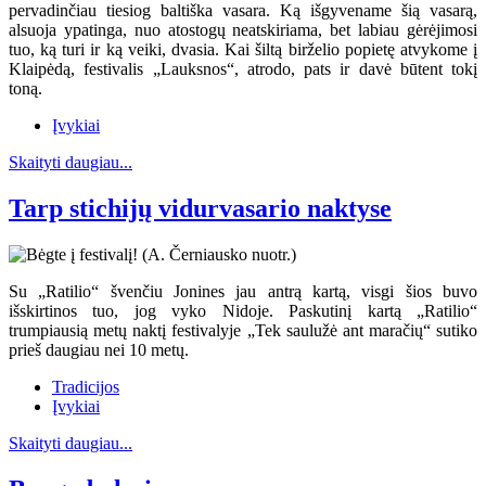
pervadinčiau tiesiog baltiška vasara. Ką išgyvename šią vasarą,
alsuoja ypatinga, nuo atostogų neatskiriama, bet labiau gėrėjimosi
tuo, ką turi ir ką veiki, dvasia. Kai šiltą birželio popietę atvykome į
Klaipėdą, festivalis „Lauksnos“, atrodo, pats ir davė būtent tokį
toną.
Įvykiai
Skaityti daugiau...
Tarp stichijų vidurvasario naktyse
Su „Ratilio“ švenčiu Jonines jau antrą kartą, visgi šios buvo
išskirtinos tuo, jog vyko Nidoje. Paskutinį kartą „Ratilio“
trumpiausią metų naktį festivalyje „Tek saulužė ant maračių“ sutiko
prieš daugiau nei 10 metų.
Tradicijos
Įvykiai
Skaityti daugiau...