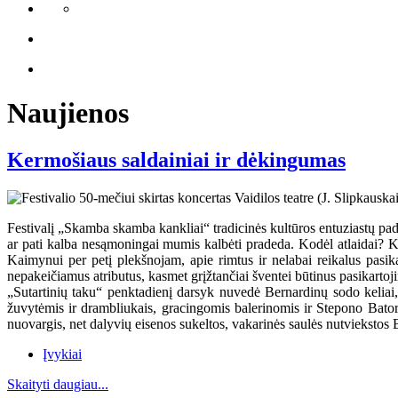
Naujienos
Kermošiaus saldainiai ir dėkingumas
Festivalį „Skamba skamba kankliai“ tradicinės kultūros entuziastų pada
ar pati kalba nesąmoningai mumis kalbėti pradeda. Kodėl atlaidai? K
Kaimynui per petį plekšnojam, apie rimtus ir nelabai reikalus pas
nepakeičiamus atributus, kasmet grįžtančiai šventei būtinus pasikartoj
„Sutartinių taku“ penktadienį darsyk nuvedė Bernardinų sodo keliai,
žuvytėmis ir drambliukais, gracingomis balerinomis ir Stepono Bator
nuovargis, net dalyvių eisenos sukeltos, vakarinės saulės nutviekstos
Įvykiai
Skaityti daugiau...