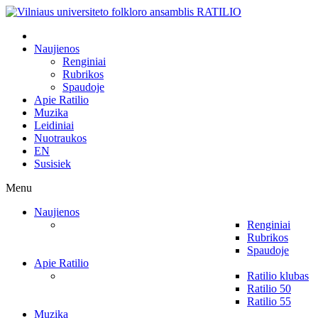
Naujienos
Renginiai
Rubrikos
Spaudoje
Apie Ratilio
Muzika
Leidiniai
Nuotraukos
EN
Susisiek
Menu
Naujienos
Renginiai
Rubrikos
Spaudoje
Apie Ratilio
Ratilio klubas
Ratilio 50
Ratilio 55
Muzika