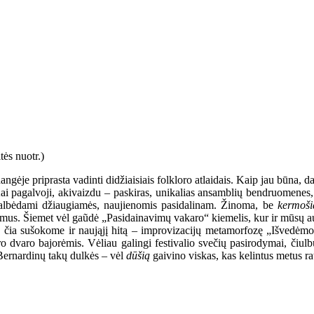
ngėje priprasta vadinti didžiaisiais folkloro atlaidais. Kaip jau būna, d
ai pagalvoji, akivaizdu – paskiras, unikalias ansamblių bendruomenes, 
ikalbėdami džiaugiamės, naujienomis pasidalinam. Žinoma, be
kermoši
imus. Šiemet vėl gaũdė „Pasidainavimų vakaro“ kiemelis, kur ir mūsų auk
 čia sušokome ir naująjį hitą – improvizacijų metamorfozę „Išvedėmo 
o dvaro bajorėmis. Vėliau galingi festivalio svečių pasirodymai, čiul
 Bernardinų takų dulkės – vėl
dūšią
gaivino viskas, kas kelintus metus ra