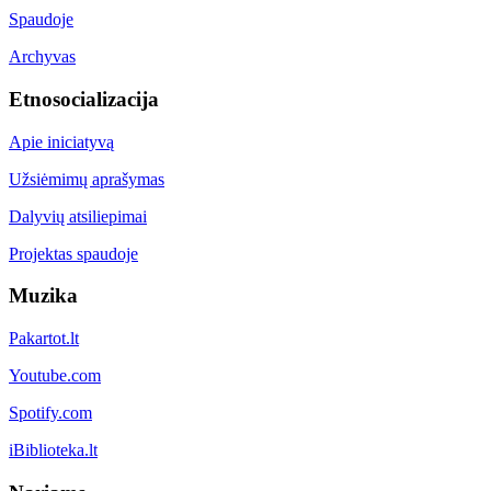
Spaudoje
Archyvas
Etnosocializacija
Apie iniciatyvą
Užsiėmimų aprašymas
Dalyvių atsiliepimai
Projektas spaudoje
Muzika
Pakartot.lt
Youtube.com
Spotify.com
iBiblioteka.lt