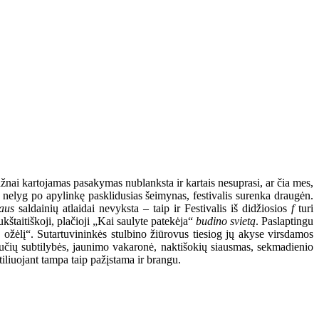
ažnai kartojamas pasakymas nublanksta ir kartais nesuprasi, ar čia mes,
nelyg po apylinkę pasklidusias šeimynas, festivalis surenka draugėn.
aus
saldainių atlaidai nevyksta – taip ir Festivalis iš didžiosios
f
turi
štaitiškoji, plačioji „Kai saulyte patekėja“
budino svietą
. Paslaptingu
ožėlį“. Sutartuvininkės stulbino žiūrovus tiesiog jų akyse virsdamos
bučių subtilybės, jaunimo vakaronė, naktišokių siausmas, sekmadienio
tiliuojant tampa taip pažįstama ir brangu.