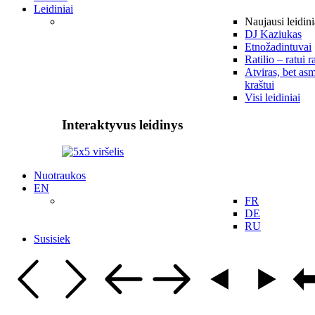
Leidiniai
Naujausi leidini
DJ Kaziukas
Etnožadintuvai
Ratilio – ratui r
Atviras, bet asm
kraštui
Visi leidiniai
Interaktyvus leidinys
Nuotraukos
EN
FR
DE
RU
Susisiek