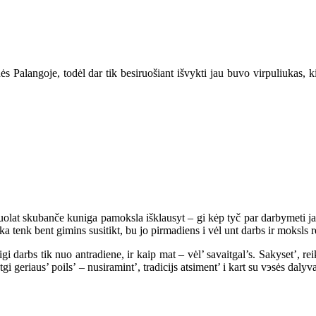
s Palangoje, todėl dar tik besiruošiant išvykti jau buvo virpuliukas, ki
 nuolat skubanče kuniga pamoksla išklausyt – gi kėp tyč par darbymeti ja
 tenk bent gimins susitikt, bu jo pirmadiens i vėl unt darbs ir moksls re
igi darbs tik nuo antradiene, ir kaip mat – vėl’ savaitgal’s. Sakyset’, r
gi geriaus’ poils’ – nusiramint’, tradicijs atsiment’ i kart su vэsės dal