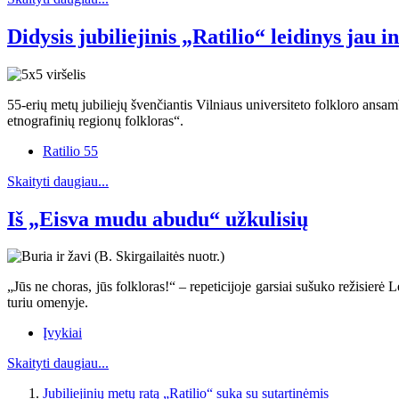
Didysis jubiliejinis „Ratilio“ leidinys jau i
55-erių metų jubiliejų švenčiantis Vilniaus universiteto folkloro ansamb
etnografinių regionų folkloras“.
Ratilio 55
Skaityti daugiau...
Iš „Eisva mudu abudu“ užkulisių
„Jūs ne choras, jūs folkloras!“ – repeticijoje garsiai sušuko režisierė 
turiu omenyje.
Įvykiai
Skaityti daugiau...
Jubiliejinių metų ratą „Ratilio“ suka su sutartinėmis