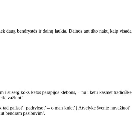
ek daug bendrystės ir dainų laukia. Dainos ant tilto naktį kaip visada
m i suserg koks kэtos parapijos klebons, – nu i ketu kasmet tradiciške
ik’ važiuot’.
eik tad pailsэt’, padrybsot’ – o man kniet’ į Atvelyke šventė nuvažiuot’.
yvaut bendram pasibuvim’.