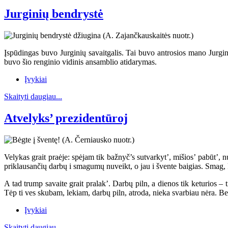
Jurginių bendrystė
Įspūdingas buvo Jurginių savaitgalis. Tai buvo antrosios mano Jurginė
buvo šio renginio vidinis ansamblio atidarymas.
Įvykiai
Skaityti daugiau...
Atvelyks’ prezidentūroj
Velykas grait praėje: spėjam tik bažnyč’s sutvarkyt’, mišios’ pabūt’,
priklausančių darbų i smagumų nuveikt, o jau i švente baigias. Smag, ka
A tad trump savaite grait pralak’. Darbų piln, a dienos tik keturios – t
Tėp ti ves skubam, lekiam, darbų piln, atroda, nieka svarbiau nėra. Bet
Įvykiai
Skaityti daugiau...