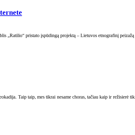
nternete
lis „Ratilio“ pristato įspūdingą projektą – Lietuvos etnografinį peizažą a
Leokadija. Taip taip, mes tikrai nesame choras, tačiau kaip ir režisierė ti