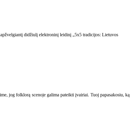
pžvelgiantį didžiulį elektroninį leidinį „5x5 tradicijos: Lietuvos
kime, jog folklorą scenoje galima pateikti įvairiai. Tuoj papasakosiu, ką