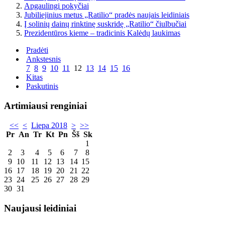
Apgaulingi pokyčiai
Jubiliejinius metus „Ratilio“ pradės naujais leidiniais
Į solinių dainų rinktinę suskridę „Ratilio“ čiulbučiai
Prezidentūros kieme – tradicinis Kalėdų laukimas
Pradėti
Ankstesnis
7
8
9
10
11
12
13
14
15
16
Kitas
Paskutinis
Artimiausi renginiai
<<
<
Liepa 2018
>
>>
Pr
An
Tr
Kt
Pn
Šš
Sk
1
2
3
4
5
6
7
8
9
10
11
12
13
14
15
16
17
18
19
20
21
22
23
24
25
26
27
28
29
30
31
Naujausi leidiniai