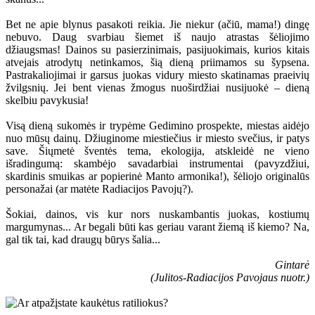
Bet ne apie blynus pasakoti reikia. Jie niekur (ačiū, mama!) dingę
nebuvo. Daug svarbiau šiemet iš naujo atrastas šėliojimo
džiaugsmas! Dainos su pasierzinimais, pasijuokimais, kurios kitais
atvejais atrodytų netinkamos, šią dieną priimamos su šypsena.
Pastrakaliojimai ir garsus juokas vidury miesto skatinamas praeivių
žvilgsnių. Jei bent vienas žmogus nuoširdžiai nusijuokė – dieną
skelbiu pavykusia!
Visą dieną sukomės ir trypėme Gedimino prospekte, miestas aidėjo
nuo mūsų dainų. Džiuginome miestiečius ir miesto svečius, ir patys
save. Šiųmetė šventės tema, ekologija, atskleidė ne vieno
išradingumą: skambėjo savadarbiai instrumentai (pavyzdžiui,
skardinis smuikas ar popierinė Manto armonika!), šėliojo originalūs
personažai (ar matėte Radiacijos Pavojų?).
Šokiai, dainos, vis kur nors nuskambantis juokas, kostiumų
margumynas... Ar begali būti kas geriau varant žiemą iš kiemo? Na,
gal tik tai, kad draugų būrys šalia...
Gintarė
(Julitos-Radiacijos Pavojaus nuotr.)