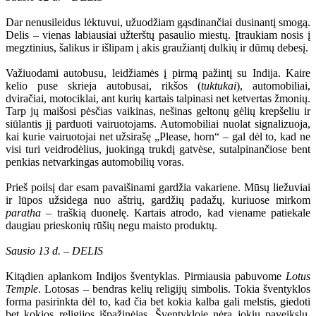
Dar nenusileidus lėktuvui, užuodžiam gąsdinančiai dusinantį smogą.
Delis – vienas labiausiai užterštų pasaulio miestų. Įtraukiam nosis į
megztinius, šalikus ir išlipam į akis graužiantį dulkių ir dūmų debesį.
Važiuodami autobusu, leidžiamės į pirmą pažintį su Indija. Kaire
kelio puse skrieja autobusai, rikšos (
tuktukai
), automobiliai,
dviračiai, motociklai, ant kurių kartais talpinasi net ketvertas žmonių.
Tarp jų maišosi pėsčias vaikinas, nešinas geltonų gėlių krepšeliu ir
siūlantis jį parduoti vairuotojams. Automobiliai nuolat signalizuoja,
kai kurie vairuotojai net užsirašę „Please, horn“ – gal dėl to, kad ne
visi turi veidrodėlius, juokingą trukdį gatvėse, sutalpinančiose bent
penkias netvarkingas automobilių voras.
Prieš poilsį dar esam pavaišinami gardžia vakariene. Mūsų liežuviai
ir lūpos užsidega nuo aštrių, gardžių padažų, kuriuose mirkom
paratha
– traškią duonelę. Kartais atrodo, kad viename patiekale
daugiau prieskonių rūšių negu maisto produktų.
Sausio 13 d. – DELIS
Kitądien aplankom Indijos šventyklas. Pirmiausia pabuvome
Lotus
Temple
. Lotosas – bendras kelių religijų simbolis. Tokia šventyklos
forma pasirinkta dėl to, kad čia bet kokia kalba gali melstis, giedoti
bet kokios religijos išpažinėjas. Šventykloje nėra jokių paveikslų,