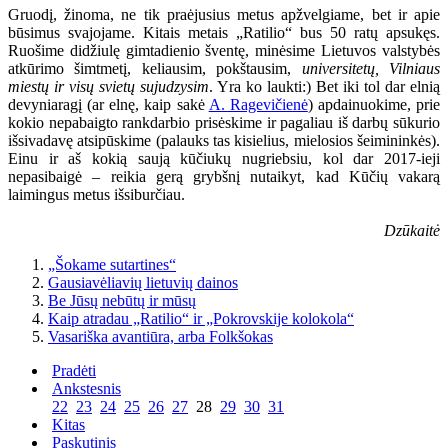
Gruodį, žinoma, ne tik praėjusius metus apžvelgiame, bet ir apie
būsimus svajojame. Kitais metais „Ratilio“ bus 50 ratų apsukęs.
Ruošime didžiulę gimtadienio šventę, minėsime Lietuvos valstybės
atkūrimo šimtmetį, keliausim, pokštausim,
universitetų, Vilniaus
miestų ir visų svietų sujudzysim
. Yra ko laukti:) Bet iki tol dar elnią
devyniaragį (ar elnę, kaip sakė
A. Ragevičienė
) apdainuokime, prie
kokio nepabaigto rankdarbio prisėskime ir pagaliau iš darbų sūkurio
išsivadavę atsipūskime (palauks tas kisielius, mielosios šeimininkės).
Einu ir aš kokią saują kūčiukų nugriebsiu, kol dar 2017-ieji
nepasibaigė – reikia gerą grybšnį nutaikyt, kad Kūčių vakarą
laimingus metus išsiburčiau.
Dzūkaitė
„Šokame sutartines“
Gausiavėliavių lietuvių dainos
Be Jūsų nebūtų ir mūsų
Kaip atradau „Ratilio“ ir „Pokrovskije kolokola“
Vasariška avantiūra, arba Folkšokas
Pradėti
Ankstesnis
22
23
24
25
26
27
28
29
30
31
Kitas
Paskutinis