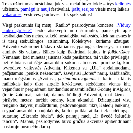
Toks užimtumas nestebina, juk visi metai buvo tokie – trys
kelionės
užsienin,
pamėgti
ir
nauji
festivaliai,
įrašų sesijos
visais metų laikais,
vakaronės
, vestuvės, įkurtuvės – tik spėk suktis!
Visgi paskutinis šių metų „Ratilio“ pasirodymas koncerte
„Vidury
lauko grūšelė“
leido atsikvėpti nuo šurmulio, pamąstyti apie
besibaigiančius metus, sukėlė nostalgiškų vaikystės, kiek ramesnės ir
iš tiesų stebuklingos, atsiminimų. Kolektyve, kuriame užaugau,
Advento vakaronei būdavo skiriamas ypatingas dėmesys, ir mano
atminty šis vakaras išlikęs kaip išskirtinai jaukus ir
folkloriškas
.
Nemanau, kad minėtas jausmas kada pasikartos, tai vaiko privilegija,
bet Vilniaus rotušėje ansamblių sukurta atmosfera priminė tą, kuri
tvyrodavo vaikystės Adventą. Kikenau su „Ūla“ apdainuodama
pažįstamus „penkis neženotus“, žavėjausi „Jorės“ narių, žaidžiančių
mano mėgstamus „Svotus“,
pasimandravojimais
ir kartu su kitais
ratiliokais kaip tikra sirgalė krykštavau stebėdama vienas kitą
vejančius ir pergudrauti bandančius ansambliečius Godutę ir Algirdą
(tokie žaidimai, rateliai, dainos būdingi Adventui, mat žiema –
piršlybų metas; turėkit omeny, kam aktualu). Džiaugiausi visų
renginio dalyvių nuoširdumu, padovanojusiu tikrą Kalėdų laukimą,
o ypač ansamblio naujokėmis, kurios puikiai atliko tiek sudėtingąją
sutartinę „Skrandz bitela“, tiek painųjį ratelį „Ir išvedė šašurėlis
tancun“. Manau, pasirodymas buvo gražus akcentas apibendrinant
pastarojo pusmečio darbą.