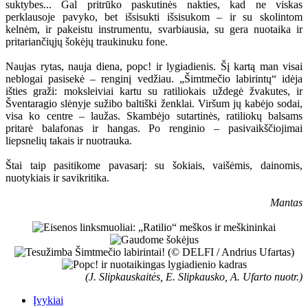
suktybes... Gal pritrūko paskutinės nakties, kad ne viskas
perklausoje pavyko, bet išsisukti išsisukom – ir su skolintom
kelnėm, ir pakeistu instrumentu, svarbiausia, su gera nuotaika ir
pritariančiųjų šokėjų traukinuku fone.
Naujas rytas, nauja diena, popc! ir lygiadienis. Šį kartą man visai
neblogai pasisekė – renginį vedžiau. „Šimtmečio labirintų“ idėja
išties graži: moksleiviai kartu su ratiliokais uždegė žvakutes, ir
Šventaragio slėnyje sužibo baltiški ženklai. Viršum jų kabėjo sodai,
visa ko centre – laužas. Skambėjo sutartinės, ratiliokų balsams
pritarė balafonas ir hangas. Po renginio – pasivaikščiojimai
liepsnelių takais ir nuotrauka.
Štai taip pasitikome pavasarį: su šokiais, vaišėmis, dainomis,
nuotykiais ir savikritika.
Mantas
(J. Slipkauskaitės, E. Slipkausko, A. Ufarto nuotr.)
Įvykiai