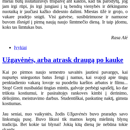
mielai būtų išsitatuiravęs trispalvę ant kaktos, kad tik parodytų, jog
jam irgi rūpi, jis irgi jungiasi į tą bendrą vienybės ir dėkingumo
nuotaiką ir jaučiasi kažko didesnio dalimi. Miestas ūžė ir grojo, o
vakare pradėjo snigti. Visi gatvėse, susibūrimuose ir namuose
buvom
išsnigti
į pirmą naują naujo šimtmečio dieną. Ir taip įdomu,
koks tas šimtukas bus.
Rasa Alė
Įvykiai
Užgavėnės, arba atrask draugą po kauke
Kai po pirmos naujo semestro savaitės jautiesi pavargęs, kai
nupurtęs snieguotus batus žengi į namus, kai svajoji apie tingų
penktadienio vakarą lovoje su puodeliu karštos arbatos ir filmu...
Stop! Greit nusibaidai tingias mintis, galvoje perbėgi sąrašėlį, ko dar
trūksta kostiumui, ir pasiraitojęs rankoves kimbi į derinimo,
dėliojimo, meistravimo darbus. Studentiškai, paskutinę naktį, gimsta
kostiumas.
Jau seniai, nuo vaikystės, žodis
Užgavėnės
buvo praradęs savo
linksmąją pusę. Buvo likusi tik mamos keptų mielinių blynų
tradicija. Bet kokie tai blynai! Jokią kitą dieną jie nebūna tokie
skanūs...