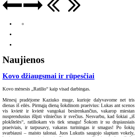
Naujienos
Kovo džiaugsmai ir rūpesčiai
Kovo mėnesis „Ratilio“ kaip visad darbingas.
Mėnesį pradėjome Kaziuko muge, kurioje dalyvavome net tris
dienas iš eilės. Pirmąją dieną šokdinom praeivius: Lukas ant scenos
vis kvietė ir kvietė vangokai besirenkančius, vakarop miestan
nusprendusius išlįsti vilniečius ir svečius. Nesvarbu, kad šokiai „iš
plokštelės“, ratiliokam vis tiek smagu! Šokom ir su drąsiausiais
praeiviais, ir tarpusavy, vakaras turiningas ir smagus! Po šokių
svarbiausi – maisto talonai. Juos Lukutis saugojo slaptam vokely,