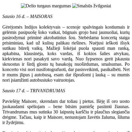
Sausio 16 d. – MAISORAS
Gėrėjomės Indijos kolektyvais – scenoje spalvingais kostiumais ir
gėlėmis pasipuošę šoko vaikai, būgnais grojo basi jaunuoliai, kurių
pasirodymai priminė akrobatinius šou. Stebėdama koncertą staiga
prisiminiau, kad už kulisų palikau riešines. Nuėjusi ieškoti išsyk
sutikau būrelį vaikų. Mažieji šokėjai puola spausti man ranką,
apkabina, klausinėja, koks vardas, iš kokios šalies atvykau,
kiekvienas nori pasakyti savo vardą. Nuo šypsenos greit įskausta
skruostus ir širdį glosto tų basakojų nuoširdumas, smalsumas. Po
koncerto visi nori nusifotografuoti, dar pasisveikinti, pasikalbėti. Net
ir mums įlipus į autobusą, esam dar išprašomi į lauką – su mumis
nori įsiamžinti autobusiuko vairuotojas.
Sausio 17 d. – TRIVANDRUMAS
Paviešėję Maisore, skrendam dar toliau į pietus. Išėję iš oro uosto
juokaudami spėliojam – bene būsim pamiršę pasiimti žiaunas.
Trivandrumas mus sutinka 30 laipsnių karščiu ir plaučius slegiančia
drėgme. Tačiau, kaip ir Maisore, nenustojam žavėtis žaluma, šiluma
ir žydėjimu.