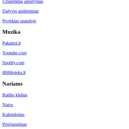
Užsiėmimų aprašymas
Dalyvių atsiliepimai
Projektas spaudoje
Muzika
Pakartot.lt
Youtube.com
Spotify.com
iBiblioteka.lt
Nariams
Ratilio klubas
Natos
Kalendorius
Prisijungimas