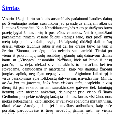
Šimtas
Vasario 16-ąją kartu su kitais ansambliais padainuoti liaudies dainų
po Šventaragio sodais susirinkom jau prasidėjus antrajam atkurtos
Lietuvos šimtmečiui. Nuo Nepriklausomybės Akto pasirašymo buvo
praėję lygiai šimtas metų ir pustrečios valandos. Net ir spaudžiant
pakankamai rimtam vasario šalčiui (radijas sakė, kad prieš šimtą
metų taip pat buvo šalta, regis, -16 laipsnių) didžioji dalis mūsų
drąsiai vilkėjo tautinius rūbus ir gal dėl tos drąsos buvo ne taip ir
žvarbu. Žinoma, sermėgų nieks neleido sau pamiršti. Tiesiai po
vienu iš pakabintųjų sodų susibūrę į glaudų ratą dainavom dainas
kartu su „Virvytės“ ansambliu. Nežinau, kiek tai buvo iš tiesų
panašu, nes, deja, niekad savomis akimis to nemačiau, bet ten
stovėdama, dainuodama ir matydama, kaip vis daugiau žmonių
jungiasi aplink, negalėjau nepagalvoti apie Atgimimo laikotarpį ir
visus pasakojimus apie folkloristų dalyvavimą išsivadavime. Mintis,
ar čia jau tas jausmas, koks buvo visiems tada
, neapleido ir visą
dieną iki pat vakaro: matant sausakimšose gatvėse tiek laimingų
lietuvių kaip niekada anksčiau, dainuojant prie vieno iš šimto
Gedimino prospekte uždegtų laužų tas dainas, kurias visi žino, nors
niekas nebeatmena, kaip išmoko, ir vėliavos spalvoms mirgant visur,
tikrai
visur
. Atrodytų, kad jei lietuviškos atributikos, kaip rašė
portalai, parduotuvėse iš tiesų nebebūtų galima rasti, ne vienas