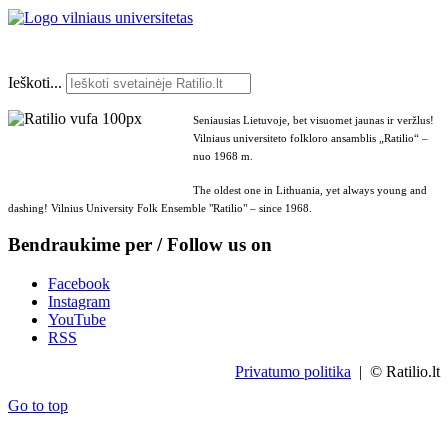
Ieškoti...
Seniausias Lietuvoje, bet visuomet jaunas ir veržlus!
Vilniaus universiteto folkloro ansamblis „Ratilio“ –
nuo 1968 m.
The oldest one in Lithuania, yet always young and
dashing! Vilnius University Folk Ensemble "Ratilio" – since 1968.
Bendraukime per / Follow us on
Facebook
Instagram
YouTube
RSS
Privatumo politika
| © Ratilio.lt
Go to top