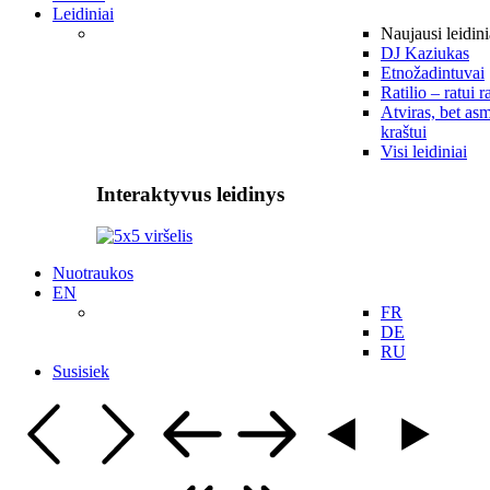
Leidiniai
Naujausi leidini
DJ Kaziukas
Etnožadintuvai
Ratilio – ratui r
Atviras, bet asm
kraštui
Visi leidiniai
Interaktyvus leidinys
Nuotraukos
EN
FR
DE
RU
Susisiek