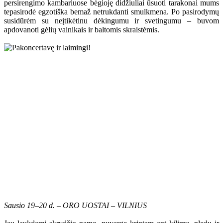
persirengimo kambariuose bėgioję didžiuliai ūsuoti tarakonai mums
tepasirodė egzotiška bemaž netrukdanti smulkmena. Po pasirodymų
susidūrėm su neįtikėtinu dėkingumu ir svetingumu – buvom
apdovanoti gėlių vainikais ir baltomis skraistėmis.
Sausio 19–20 d. – ORO UOSTAI – VILNIUS