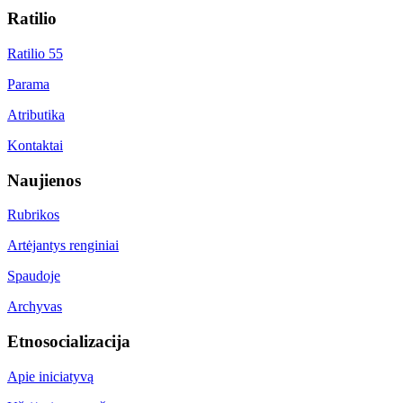
Ratilio
Ratilio 55
Parama
Atributika
Kontaktai
Naujienos
Rubrikos
Artėjantys renginiai
Spaudoje
Archyvas
Etnosocializacija
Apie iniciatyvą