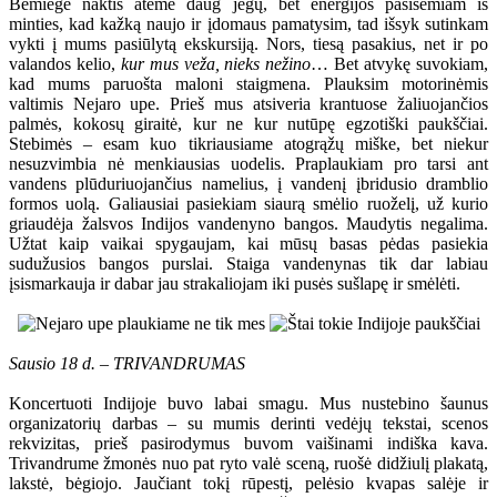
Bemiegė naktis atėmė daug jėgų, bet energijos pasisemiam iš
minties, kad kažką naujo ir įdomaus pamatysim, tad išsyk sutinkam
vykti į mums pasiūlytą ekskursiją. Nors, tiesą pasakius, net ir po
valandos kelio,
kur mus veža, nieks nežino
… Bet atvykę suvokiam,
kad mums paruošta maloni staigmena. Plauksim motorinėmis
valtimis Nejaro upe. Prieš mus atsiveria krantuose žaliuojančios
palmės, kokosų giraitė, kur ne kur nutūpę egzotiški paukščiai.
Stebimės – esam kuo tikriausiame atogrąžų miške, bet niekur
nesuzvimbia nė menkiausias uodelis. Praplaukiam pro tarsi ant
vandens plūduriuojančius namelius, į vandenį įbridusio dramblio
formos uolą. Galiausiai pasiekiam siaurą smėlio ruoželį, už kurio
griaudėja žalsvos Indijos vandenyno bangos. Maudytis negalima.
Užtat kaip vaikai spygaujam, kai mūsų basas pėdas pasiekia
sudužusios bangos purslai. Staiga vandenynas tik dar labiau
įsismarkauja ir dabar jau strakaliojam iki pusės sušlapę ir smėlėti.
Sausio 18 d. – TRIVANDRUMAS
Koncertuoti Indijoje buvo labai smagu. Mus nustebino šaunus
organizatorių darbas – su mumis derinti vedėjų tekstai, scenos
rekvizitas, prieš pasirodymus buvom vaišinami indiška kava.
Trivandrume žmonės nuo pat ryto valė sceną, ruošė didžiulį plakatą,
lakstė, bėgiojo. Jaučiant tokį rūpestį, pelėsio kvapas salėje ir