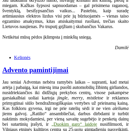
Jau laukdami skrydžio namo, nuvargę krintam ant kilimų, pledų ir
miegam. Kažkas šypsosi sapnuodamas – gal prisimena raganosį,
šventyklą, besišypsančius vaikus... Pastebiu, kaip suradę
artimiausius elektros lizdus visi prie jų būriuojamės – vienas taiso
egzamino atsakymus, kitas atsiskaitymui ruošiasi, trečias skaito
Lietuvos naujienas. Po truputį grįžtam į skubančius Vakarus.
Netikėtai mūsų pėdos įklimpsta į minkštą sniegą.
Damilė
Kelionės
Advento pamintijimai
Jau seniai Adventas nebėra ramybės laikas – supranti, kad metai
artėja į pabaigą, kai miestą ima puošti automobilių žibintų girliandos,
nusidriekiančios iki didžiųjų prekybos centrų, visose pakampėse
garsiakalbiai uoliai kartoja
jingle
,
merry
,
mistletoe
ir reklamos
primygtinai siūlo bendražmogiškąsias vertybes už prieinamą kainą.
Kas folkloru gyvena, irgi ne prie ratelių sėdi ir ne vien
aleliuma
jiems galvoj. „Ratilio“ ansambliečiai, darbus dirbdami ir turbūt
naktimis mokydamiesi, per vieną savaitę sugebėjo ir penketą dainų
bei sutartinių įrašyti, ir
„Duokim garo“ laidoje
nusifilmuoti, ir
Vilniaus etninės kultūros centrą su 25-uoju gimtadieniu pasveikinti.