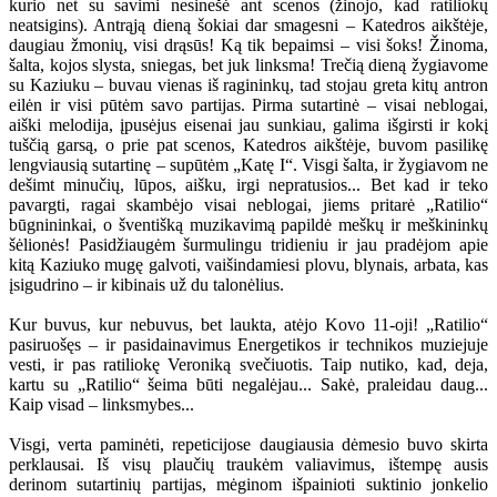
kurio net su savimi nesinešė ant scenos (žinojo, kad ratiliokų
neatsigins). Antrąją dieną šokiai dar smagesni – Katedros aikštėje,
daugiau žmonių, visi drąsūs! Ką tik bepaimsi – visi šoks! Žinoma,
šalta, kojos slysta, sniegas, bet juk linksma! Trečią dieną žygiavome
su Kaziuku – buvau vienas iš ragininkų, tad stojau greta kitų antron
eilėn ir visi pūtėm savo partijas. Pirma sutartinė – visai neblogai,
aiški melodija, įpusėjus eisenai jau sunkiau, galima išgirsti ir kokį
tuščią garsą, o prie pat scenos, Katedros aikštėje, buvom pasilikę
lengviausią sutartinę – supūtėm „Katę I“. Visgi šalta, ir žygiavom ne
dešimt minučių, lūpos, aišku, irgi nepratusios... Bet kad ir teko
pavargti, ragai skambėjo visai neblogai, jiems pritarė „Ratilio“
būgnininkai, o šventišką muzikavimą papildė meškų ir meškininkų
šėlionės! Pasidžiaugėm šurmulingu tridieniu ir jau pradėjom apie
kitą Kaziuko mugę galvoti, vaišindamiesi plovu, blynais, arbata, kas
įsigudrino – ir kibinais už du talonėlius.
Kur buvus, kur nebuvus, bet laukta, atėjo Kovo 11-oji! „Ratilio“
pasiruošęs – ir pasidainavimus Energetikos ir technikos muziejuje
vesti, ir pas ratiliokę Veroniką svečiuotis. Taip nutiko, kad, deja,
kartu su „Ratilio“ šeima būti negalėjau... Sakė, praleidau daug...
Kaip visad – linksmybes...
Visgi, verta paminėti, repeticijose daugiausia dėmesio buvo skirta
perklausai. Iš visų plaučių traukėm valiavimus, ištempę ausis
derinom sutartinių partijas, mėginom išpainioti suktinio jonkelio