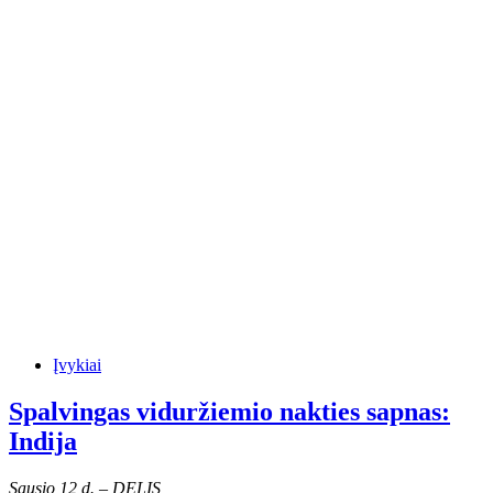
Įvykiai
Spalvingas viduržiemio nakties sapnas:
Indija
Sausio 12 d. – DELIS