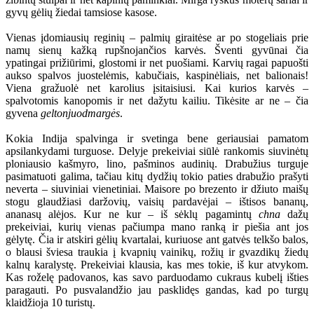
gyvų gėlių žiedai tamsiose kasose.
Vienas įdomiausių reginių – palmių giraitėse ar po stogeliais prie
namų sienų kažką rupšnojančios karvės. Šventi gyvūnai čia
ypatingai prižiūrimi, glostomi ir net puošiami. Karvių ragai papuošti
aukso spalvos juostelėmis, kabučiais, kaspinėliais, net balionais!
Viena gražuolė net karolius įsitaisiusi. Kai kurios karvės –
spalvotomis kanopomis ir net dažytu kailiu. Tikėsite ar ne – čia
gyvena
geltonjuodmargės
.
Kokia Indija spalvinga ir svetinga bene geriausiai pamatom
apsilankydami turguose. Delyje prekeiviai siūlė rankomis siuvinėtų
ploniausio kašmyro, lino, pašminos audinių. Drabužius turguje
pasimatuoti galima, tačiau kitų dydžių tokio paties drabužio prašyti
neverta – siuviniai vienetiniai. Maisore po brezento ir džiuto maišų
stogu glaudžiasi daržovių, vaisių pardavėjai – ištisos bananų,
ananasų alėjos. Kur ne kur – iš sėklų pagamintų
chna
dažų
prekeiviai, kurių vienas pačiumpa mano ranką ir piešia ant jos
gėlytę. Čia ir atskiri gėlių kvartalai, kuriuose ant gatvės telkšo balos,
o blausi šviesa traukia į kvapnių vainikų, rožių ir gvazdikų žiedų
kalnų karalystę. Prekeiviai klausia, kas mes tokie, iš kur atvykom.
Kas roželę padovanos, kas savo parduodamo cukraus kubelį išties
paragauti. Po pusvalandžio jau pasklidęs gandas, kad po turgų
klaidžioja 10 turistų.