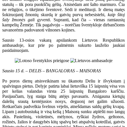
statulų – tik pora puokščių gėlių. Atsisėdam ant šalto marmuro. Čia
ne religijos, o tikėjimo šventovė. Sėdi ir medituoji. Ir dieną matęs
šokiruojantį žmonių skurdą ir gatvių purvą nebesistebi,
kaip šitoj
šaly žmonės gali gyventi
. Supranti, kad čia – vienas ramiausių
kampelių Žemėje. Tik pagalvoju – norėčiau šventykloje dirbančioms
savanorėms padovanoti vilnones kojines.
Sausio 13-osios vakarą apsilankom Lietuvos Respublikos
ambasadoje, kur prie po palmėmis sukurto lauželio jaukiai
pasidainuojam.
Sausio 15 d. – DELIS – BANGALORAS – MAISORAS
Po poros dienų atsisveikinam su ūkanotu Deliu ir išvykstam į
spalvingus pietus. Delyje patirta labai lietuviška 15 laipsnių vėsa vos
per kelias valandas virsta 25 laipsnių Bangaloro karščiu.
Pasijaučiam, lyg staiga būtų atėjęs pavasaris. Atsigauna kietųjų
dalelių srautą kentėjusios nosys, deguonį net galim užuosti.
Retkarčiais padvelkia švelnus vėjelis, atnešdamas saldų gėlių kvapą.
Lipam į autobusiuką ir visą kelią į Maisorą sunku atplėšti nuo langų
akis. Pastelinių, violetinės, mėlynos, ryškiai žydros, geltonos,
rožinės, žalios ir daugybės kitų spalvų bei atspalvių kotedžai, gatvės
žibintų stulpai ir net kapinių paminklai. Mirga ryškūs moterų sariai ir