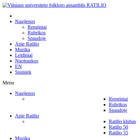
Naujienos
Renginiai
Rubrikos
Spaudoje
Apie Ratilio
Muzika
Leidiniai
Nuotraukos
EN
Susisiek
Menu
Naujienos
Renginiai
Rubrikos
Spaudoje
Apie Ratilio
Ratilio klubas
Ratilio 50
Ratilio 55
Muzika