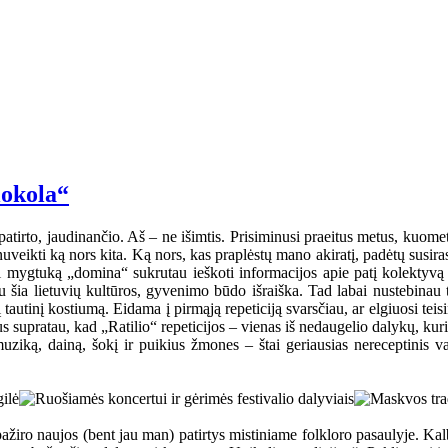
lokola“
atirto, jaudinančio. Aš – ne išimtis. Prisiminusi praeitus metus, kuom
uveikti ką nors kita. Ką nors, kas praplėstų mano akiratį, padėtų susira
mygtuką „domina“ sukrutau ieškoti informacijos apie patį kolektyvą ir
u šia lietuvių kultūros, gyvenimo būdo išraiška. Tad labai nustebinau t
autinį kostiumą. Eidama į pirmąją repeticiją svarsčiau, ar elgiuosi teisin
kus supratau, kad „Ratilio“ repeticijos – vienas iš nedaugelio dalykų, k
uziką, dainą, šokį ir puikius žmones – štai geriausias nereceptinis vais
s pažiro naujos (bent jau man) patirtys mistiniame folkloro pasaulyje. K