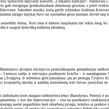
ynos bažnyčion dalyvauti koncerte „Unikalios tradicijos“. Pakliuvusi į 
o gale energingai gestikuliuodami diskutuoja gruzinai, o prieš veidrodį
ms žiūrovams. Sakralinė muzika, kurią griežė rylininkas Andrejus Kotovas
atmintin įstrigęs dalykas buvo tas nuostabiai geras jausmas stovint tarp ki
o ansamblio šeimą. Nors man ir kitiems naujokams dar reikia daug ko i
 ir saugoti lietuvišką kultūrinį identitetą.
amontovo įkvėptos iniciatyvos penkioliktajame gimtadienyje sutikome i
k – Lietuvos radijo ir televizijos prodiuseris kviečia – ir mandagumas
 į žvalgybą. Ir stebėtinai greit įsitraukiau: jau po pirmųjų Česlovo K
vepiančių akordų ir subtilių instrumentų solo buvau pasiryžusi ne tik 
si ratiliokams (nors daugiau ratiliokėms) tekęs išbandymas. Pirmoji ir p
sąskambiai, o kur dar improvizacijos – visa tai pareikalavo susiklausym
 atostogų namie pagardintos bent rabarbarų pyragu, keturios ar penkios val
kalisčių trejetą (iš penkių dvi pasirodymui nubyrėjo) žūtbūt teko papi