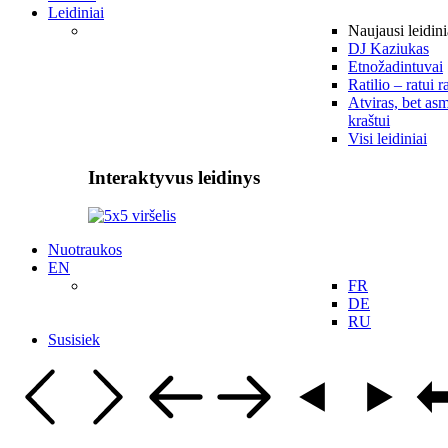
Leidiniai
Naujausi leidini
DJ Kaziukas
Etnožadintuvai
Ratilio – ratui r
Atviras, bet asm
kraštui
Visi leidiniai
Interaktyvus leidinys
Nuotraukos
EN
FR
DE
RU
Susisiek