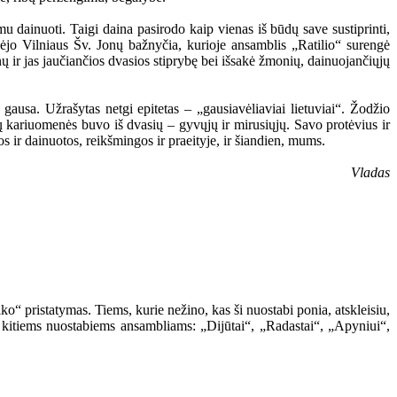
mu dainuoti. Taigi daina pasirodo kaip vienas iš būdų save sustiprinti,
ambėjo Vilniaus Šv. Jonų bažnyčia, kurioje ansamblis „Ratilio“ surengė
ų ir jas jaučiančios dvasios stiprybę bei išsakė žmonių, dainuojančiųjų
gausa. Užrašytas netgi epitetas – „gausiavėliaviai lietuviai“. Žodžio
ų kariuomenės buvo iš dvasių – gyvųjų ir mirusiųjų. Savo protėvius ir
os ir dainuotos, reikšmingos ir praeityje, ir šiandien, mums.
Vladas
“ pristatymas. Tiems, kurie nežino, kas ši nuostabi ponia, atskleisiu,
 kitiems nuostabiems ansambliams: „Dijūtai“, „Radastai“, „Apyniui“,