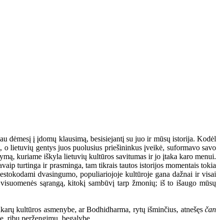
u dėmesį į įdomų klausimą, besisiejantį su juo ir mūsų istorija. Kodėl
at, o lietuvių gentys juos puolusius priešininkus įveikė, suformavo savo
kymą, kuriame iškyla lietuvių kultūros savitumas ir jo įtaka karo menui.
vaip turtinga ir prasminga, tam tikrais tautos istorijos momentais tokia
 nestokodami dvasingumo, populiariojoje kultūroje gana dažnai ir visai
nę visuomenės sąrangą, kitokį sambūvį tarp žmonių; iš to išaugo mūsų
 Vakarų kultūros asmenybe, ar Bodhidharma, rytų išminčius, atnešęs
čan
me, ribų peržengimu, begalybe.