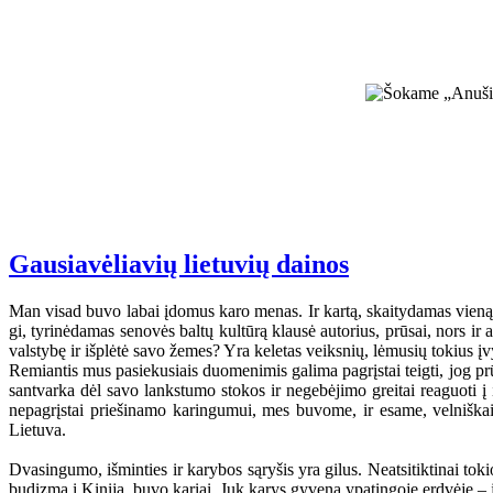
Gausiavėliavių lietuvių dainos
Man visad buvo labai įdomus karo menas. Ir kartą, skaitydamas vieną g
gi, tyrinėdamas senovės baltų kultūrą klausė autorius, prūsai, nors ir 
valstybę ir išplėtė savo žemes? Yra keletas veiksnių, lėmusių tokius įv
Remiantis mus pasiekusiais duomenimis galima pagrįstai teigti, jog prūs
santvarka dėl savo lankstumo stokos ir negebėjimo greitai reaguoti į 
nepagrįstai priešinamo karingumui, mes buvome, ir esame, velniškai 
Lietuva.
Dvasingumo, išminties ir karybos sąryšis yra gilus. Neatsitiktinai to
budizmą į Kiniją, buvo kariai. Juk karys gyvena ypatingoje erdvėje – 