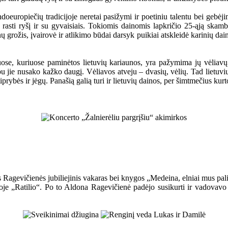
ndoeuropiečių tradicijoje neretai pasižymi ir poetiniu talentu bei gebėji
pat rasti ryšį ir su gyvaisiais. Tokiomis dainomis lapkričio 25-ąją sk
grožis, įvairovė ir atlikimo būdai darsyk puikiai atskleidė karinių dain
uose, kuriuose paminėtos lietuvių kariaunos, yra pažymima jų vėliavų 
bu jie nusako kažko daugį. Vėliavos atveju – dvasių, vėlių. Tad lietuvi
iprybės ir jėgų. Panašią galią turi ir lietuvių dainos, per šimtmečius kurt
Ragevičienės jubiliejinis vakaras bei knygos „Medeina, elniai mus paliko
voje „Ratilio“. Po to Aldona Ragevičienė padėjo susikurti ir vadovavo