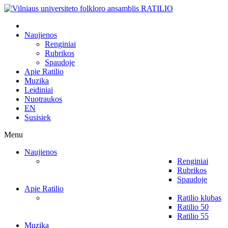
Naujienos
Renginiai
Rubrikos
Spaudoje
Apie Ratilio
Muzika
Leidiniai
Nuotraukos
EN
Susisiek
Menu
Naujienos
Renginiai
Rubrikos
Spaudoje
Apie Ratilio
Ratilio klubas
Ratilio 50
Ratilio 55
Muzika