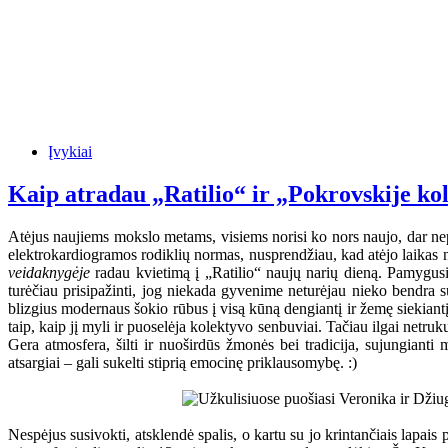
Įvykiai
Kaip atradau „Ratilio“ ir „Pokrovskije ko
Atėjus naujiems mokslo metams, visiems norisi ko nors naujo, dar nep
elektrokardiogramos rodiklių normas, nusprendžiau, kad atėjo laikas n
veidaknygėje
radau kvietimą į „Ratilio“ naujų narių dieną. Pamygusi 
turėčiau prisipažinti, jog niekada gyvenime neturėjau nieko bendra s
blizgius modernaus šokio rūbus į visą kūną dengiantį ir žemę siekiantį t
taip, kaip jį myli ir puoselėja kolektyvo senbuviai. Tačiau ilgai netru
Gera atmosfera, šilti ir nuoširdūs žmonės bei tradicija, sujungianti m
atsargiai – gali sukelti stiprią emocinę priklausomybę. :)
Nespėjus susivokti, atsklendė spalis, o kartu su jo krintančiais lapai