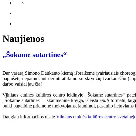
Naujienos
„Šokame sutartines“
Dar vasarą Simono Daukanto kiemą išbraižėme įvairiausiais choreograf
paplušėti, nepamirštant derinti atlikimo su skrydžių tvarkaraščiu (ta
darbo vaisiai jau čia!
Vilniaus etninės kultūros centro leidinyje „Šokame sutartines“ pate
„Šokame sutartines“ – skaitmeninė knyga, išleista
epub
formatu, taigi
puiki pagalbinė priemonė mokytojams, jaunimui, pasaulio lietuviams i
Daugiau informacijos rasite
Vilniaus etninės kultūros centro svetainėj