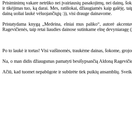
Prisiminimų vakare netrūko nei įvairiausių pasakojimų, nei dainų, šokių
ir tikėjimas tuo, ką darai. Mes, ratiliokai, džiaugiamės kaip galėję, t
dainą uoliai laukė vėluojančiųjų :)), visi drauge dainavome.
Pristatydama knygą „Medeina, elniai mus paliko“, autorė akcentavo
Ragevičienės, taip retai liaudies dainose sutinkame elnę devyniaragę 
Po to laukė ir tortas! Visi vaišinomės, traukėme dainas, šokome, grojom
Na, o man didis džiaugsmas pamatyti besišypsančią Aldoną Ragevičien
Ačiū, kad tuomet nepabūgote ir subūrėte tiek puikių ansamblių. Sve