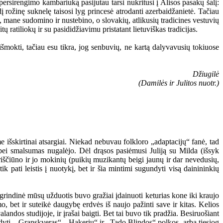
persirengimo kambariuką pasijutau tarsi nukritusi į Alisos pasakų šalį:
 rožinę suknelę taisosi lyg princesė atrodanti azerbaidžanietė. Tačiau
, mane sudomino ir nustebino, o slovakių, atlikusių tradicines vestuvių
tų ratiliokų ir su pasididžiavimu pristatant lietuviškas tradicijas.
šmokti, tačiau esu tikra, jog senbuvių, ne kartą dalyvavusių tokiuose
Džiugilė
(Damilės ir Julitos nuotr.)
šskirtinai atsargiai. Niekad nebuvau folkloro „adaptacijų“ fanė, tad
 bei smalsumas nugalėjo. Dėl drąsos pasiėmusi Juliją su Milda (išsyk
riščiūno ir jo mokinių (puikių muzikantų beigi jaunų ir dar nevedusių,
pati leistis į nuotykį, bet ir šia mintimi sugundyti visą dainininkių
agrindinė mūsų užduotis buvo gražiai įdainuoti keturias kone iki kraujo
o, bet ir suteikė daugybę erdvės iš naujo pažinti save ir kitas. Kelios
andos studijoje, ir įrašai baigti. Bet tai buvo tik pradžia. Besiruošiant
ldyti. „Granskveras“, „Hakerių“ ir „Tado Blindos“ polkos, arba tiesiog