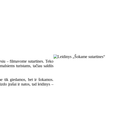
esiu – filmavome sutartines. Teko
smalsiems turistams, tačiau saldūs
 ne tik giedamos, bet ir šokamos.
zdo įrašai ir natos, tad leidinys –