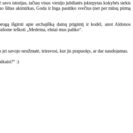
avo istorijas, tačiau visus vienijo jubiliatės įskiepytas kokybės siekis
žino šiltas akimirkas, Goda ir Inga pasitiko svečius (net per mūsų pirmą
ogą išgirsti apie archajišką dainų prigimtį ir kodėl, anot Aldonos
rašome ieškoti „Medeina, elniai mus paliko“.
o jei savojo neužmatė, teiravosi, kur jis prapuolęs, ar dar naudojamas.
kaisi?“ :)