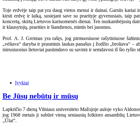
Toje erdvėje taip pat yra daug vietos menui ir dainai. Garsūs kariai i
kirsti erdvę ir laiką, susiejant save su praeityje gyvenusiais, taip 
koncertą, skirtą Lietuvos kariuomenės dienai. Ten nuskambėjusių dainų 
ir klausytojų, praeities ir šiandienos, mintis bei jausmus.
Prof. A. J. Greimas yra rašęs, jog pirmuosiuose rašytiniuose šaltini
„vėliava“ daryba ir prasminis laukas panašus į žodžio „broliava“ – a
mirusiuosius lietuviai pasiimdavo su savimi ir semdavosi iš šio ryšio st
Įvykiai
Be Jūsų nebūtų ir mūsų
Lapkričio 7 dieną Vilniaus universiteto Mažojoje auloje vyko Aldonos 
jog 1968 metais ji subūrė vieną seniausių folkloro ansamblių Lietu
„Ūlai“.