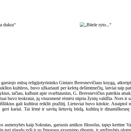
arsiojo mūsų religijotyrininko Gintaro Beresnevičiaus knygą, atkreipia
aukštos kultūros, buvo užkariauti per keletą dešimtmečių, latviai taip p
ykius, tačiau, kalbant apie svarbiausius, G. Beresnevičius pateikia atsa
ai buvo teokratai, jų visuomenė rėmėsi stipria žynių valdžia. Nors ir sa
iššūkius gali kultūrai reikšti pražūtį. Lietuviai buvo kitokie. Anaiptol
geri kariai. Tai lėmė ir savitą lietuvių būdą, kultūrą ir dinamiškes
kios asmenybės kaip Sokratas, garsusis antikos filosofas, tapęs kertine
jis turi glaudų ryšį ir su žmogaus gyvenimo ribomis, ir amžinybės plot