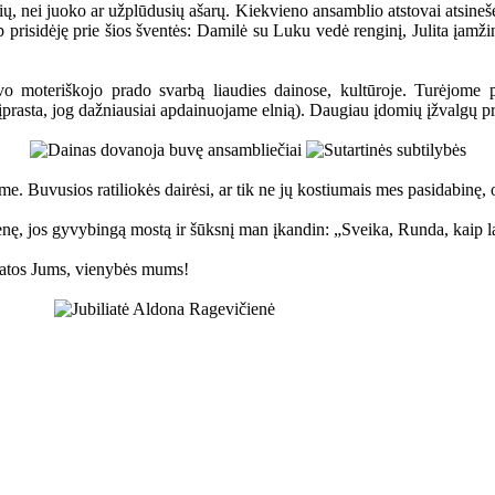
, nei juoko ar užplūdusių ašarų. Kiekvieno ansamblio atstovai atsinešė s
aip prisidėję prie šios šventės: Damilė su Luku vedė renginį, Julita įam
 moteriškojo prado svarbą liaudies dainose, kultūroje. Turėjome pr
(įprasta, jog dažniausiai apdainuojame elnią). Daugiau įdomių įžvalgų p
e. Buvusios ratiliokės dairėsi, ar tik ne jų kostiumais mes pasidabinę, 
ę, jos gyvybingą mostą ir šūksnį man įkandin: „Sveika, Runda, kaip lai
ikatos Jums, vienybės mums!