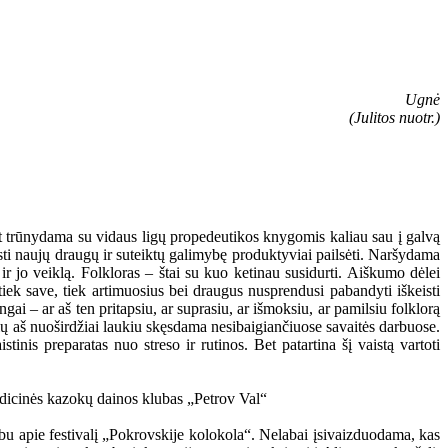
Ugnė
(Julitos nuotr.)
et trūnydama su vidaus ligų propedeutikos knygomis kaliau sau į galvą
sti naujų draugų ir suteiktų galimybę produktyviai pailsėti. Naršydama
 jo veiklą. Folkloras – štai su kuo ketinau susidurti. Aiškumo dėlei
iek save, tiek artimuosius bei draugus nusprendusi pabandyti iškeisti
gai – ar aš ten pritapsiu, ar suprasiu, ar išmoksiu, ar pamilsiu folklorą
urių aš nuoširdžiai laukiu skęsdama nesibaigiančiuose savaitės darbuose.
tinis preparatas nuo streso ir rutinos. Bet patartina šį vaistą vartoti
albu apie festivalį „Pokrovskije kolokola“. Nelabai įsivaizduodama, kas