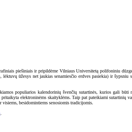
iniais piešiniais ir pripildėme Vilniaus Universitetą polifoniniu dūzg
ip, lėktuvų ūžesys net jaukias senamiesčio erdves pasiekia) ir šypsniu 
ikiamos populiarios kalendorinių švenčių sutartinės, kurios gali būti
 pritaikyta elektroninėms skaityklėms. Taip pat pateikiami sutartinių vai
r visiems, besidomintiems senosiomis tradicijomis.
e
.