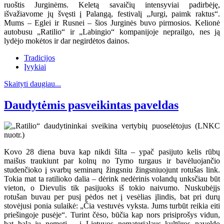
ruoštis Jurginėms. Keletą savaičių intensyviai padirbėję,
išvažiavome jų švęsti į Palangą, festivalį „Jurgi, paimk raktus“.
Mums – Eglei ir Rusnei – šios Jurginės buvo pirmosios. Kelionė
autobusu „Ratilio“ ir „Labingio“ kompanijoje neprailgo, nes ją
lydėjo mokėtos ir dar negirdėtos dainos.
Tradicijos
Įvykiai
Skaityti daugiau...
Daudytėmis pasveikintas paveldas
Kovo 28 diena buva kap nikdi šilta – ypač pasijuto kelis rūbų
maišus traukiunt par kolnų no Tymo turgaus ir bavėluojančio
studenčioko į svarbų seminarų žingsniu žingsniuojunt rotušas link.
Tokia mat ta ratilioko dalia – dėrink nedėrinis volandų unksčiau būt
vieton, o Dievulis tik pasijuoks iš tokio naivumo. Nuskubėjįs
rotušan buvau per pusį pėdos net į vesėlias įlindis, bat pri durų
stovėjusi ponia sulaikė: „Čia vestuvės vyksta. Jums turbūt reikia eiti
priešingoje pusėje“. Turint čėso, būčia kap nors prisiprošys vidun,
bat bala jų nemotį – į Lietuvos nematerialaus kultūros paveldo