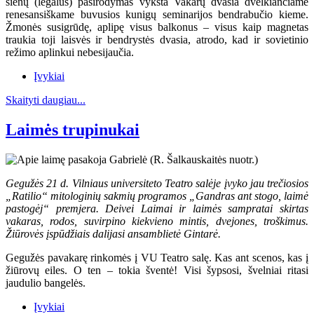
sienų (legalus) pasirodymas vyksta Vakarų dvasia dvelkiančiame
renesansiškame buvusios kunigų seminarijos bendrabučio kieme.
Žmonės susigrūdę, aplipę visus balkonus – visus kaip magnetas
traukia toji laisvės ir bendrystės dvasia, atrodo, kad ir sovietinio
režimo aplinkui nebesijaučia.
Įvykiai
Skaityti daugiau...
Laimės trupinukai
Gegužės 21 d. Vilniaus universiteto Teatro salėje įvyko jau trečiosios
„Ratilio“ mitologinių sakmių programos „Gandras ant stogo, laimė
pastogėj“ premjera. Deivei Laimai ir laimės sampratai skirtas
vakaras, rodos, suvirpino kiekvieno mintis, dvejones, troškimus.
Žiūrovės įspūdžiais dalijasi ansamblietė Gintarė.
Gegužės pavakarę rinkomės į VU Teatro salę. Kas ant scenos, kas į
žiūrovų eiles. O ten – tokia šventė! Visi šypsosi, švelniai ritasi
jaudulio bangelės.
Įvykiai