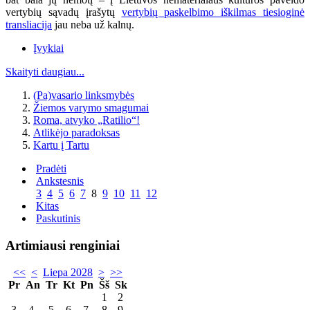
vertybių sąvadų įrašytų
vertybių paskelbimo iškilmas tiesioginė
transliacija
jau neba už kalnų.
Įvykiai
Skaityti daugiau...
(Pa)vasario linksmybės
Žiemos varymo smagumai
Roma, atvyko „Ratilio“!
Atlikėjo paradoksas
Kartu į Tartu
Pradėti
Ankstesnis
3
4
5
6
7
8
9
10
11
12
Kitas
Paskutinis
Artimiausi renginiai
<<
<
Liepa 2028
>
>>
Pr
An
Tr
Kt
Pn
Šš
Sk
1
2
3
4
5
6
7
8
9