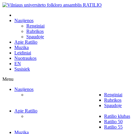
Naujienos
Renginiai
Rubrikos
Spaudoje
Apie Ratilio
Muzika
Leidiniai
Nuotraukos
EN
Susisiek
Menu
Naujienos
Renginiai
Rubrikos
Spaudoje
Apie Ratilio
Ratilio klubas
Ratilio 50
Ratilio 55
Muzika