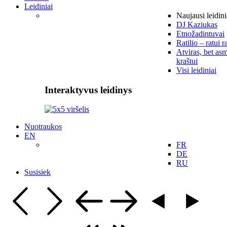
Leidiniai
Naujausi leidini
DJ Kaziukas
Etnožadintuvai
Ratilio – ratui r
Atviras, bet asm
kraštui
Visi leidiniai
Interaktyvus leidinys
Nuotraukos
EN
FR
DE
RU
Susisiek