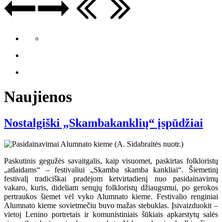
Naujienos
Nostalgiški „Skambakanklių“ įspūdžiai
Paskutinis gegužės savaitgalis, kaip visuomet, paskirtas folkloristų
„atlaidams“ – festivaliui „Skamba skamba kankliai“. Šiemetinį
festivalį tradiciškai pradėjom ketvirtadienį nuo pasidainavimų
vakaro, kuris, dideliam senųjų folkloristų džiaugsmui, po gerokos
pertraukos šiemet vėl vyko Alumnato kieme. Festivalio renginiai
Alumnato kieme sovietmečiu buvo mažas stebuklas. Įsivaizduokit –
vietoj Lenino portretais ir komunistiniais šūkiais apkarstytų salės