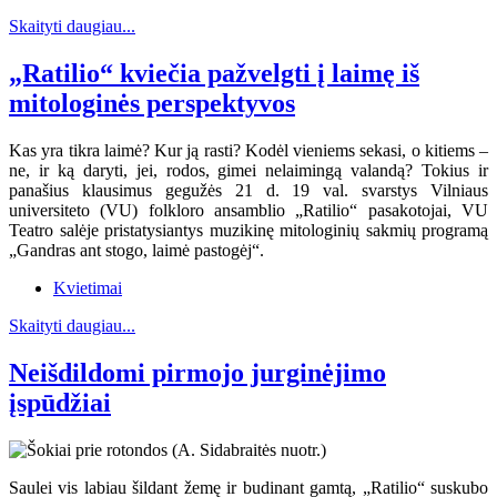
Skaityti daugiau...
„Ratilio“ kviečia pažvelgti į laimę iš
mitologinės perspektyvos
Kas yra tikra laimė? Kur ją rasti? Kodėl vieniems sekasi, o kitiems –
ne, ir ką daryti, jei, rodos, gimei nelaimingą valandą? Tokius ir
panašius klausimus gegužės 21 d. 19 val. svarstys Vilniaus
universiteto (VU) folkloro ansamblio „Ratilio“ pasakotojai, VU
Teatro salėje pristatysiantys muzikinę mitologinių sakmių programą
„Gandras ant stogo, laimė pastogėj“.
Kvietimai
Skaityti daugiau...
Neišdildomi pirmojo jurginėjimo
įspūdžiai
Saulei vis labiau šildant žemę ir budinant gamtą, „Ratilio“ suskubo