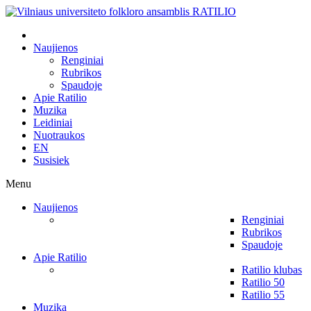
Naujienos
Renginiai
Rubrikos
Spaudoje
Apie Ratilio
Muzika
Leidiniai
Nuotraukos
EN
Susisiek
Menu
Naujienos
Renginiai
Rubrikos
Spaudoje
Apie Ratilio
Ratilio klubas
Ratilio 50
Ratilio 55
Muzika