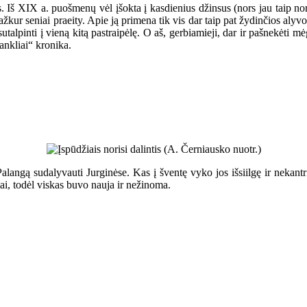
 Iš XIX a. puošmenų vėl įšokta į kasdienius džinsus (nors jau taip norė
 kažkur seniai praeity. Apie ją primena tik vis dar taip pat žydinčios 
utalpinti į vieną kitą pastraipėlę. O aš, gerbiamieji, dar ir pašnekėti 
ankliai“ kronika.
alangą sudalyvauti Jurginėse. Kas į šventę vyko jos išsiilgę ir nekantr
tai, todėl viskas buvo nauja ir nežinoma.