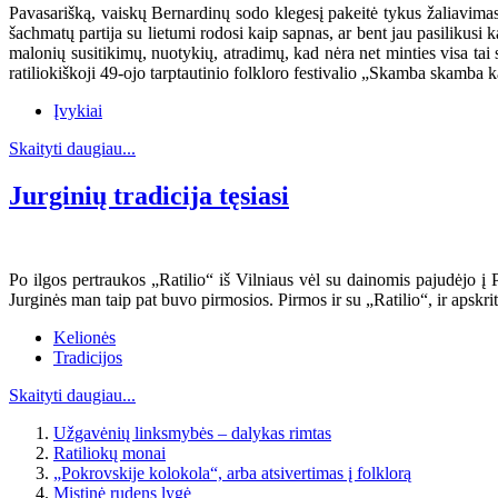
Pavasarišką, vaiskų Bernardinų sodo klegesį pakeitė tykus žaliavimas.
šachmatų partija su lietumi rodosi kaip sapnas, ar bent jau pasilikusi
malonių susitikimų, nuotykių, atradimų, kad nėra net minties visa tai s
ratiliokiškoji 49-ojo tarptautinio folkloro festivalio „Skamba skamba k
Įvykiai
Skaityti daugiau...
Jurginių tradicija tęsiasi
Po ilgos pertraukos „Ratilio“ iš Vilniaus vėl su dainomis pajudėjo į P
Jurginės man taip pat buvo pirmosios. Pirmos ir su „Ratilio“, ir apskri
Kelionės
Tradicijos
Skaityti daugiau...
Užgavėnių linksmybės – dalykas rimtas
Ratiliokų monai
„Pokrovskije kolokola“, arba atsivertimas į folklorą
Mistinė rudens lygė