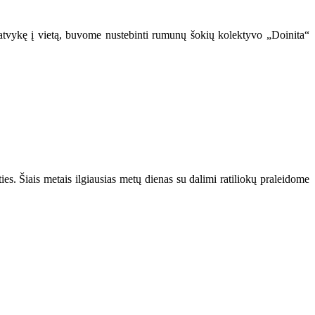
atvykę į vietą, buvome nustebinti rumunų šokių kolektyvo „Doinita“
es. Šiais metais ilgiausias metų dienas su dalimi ratiliokų praleidome