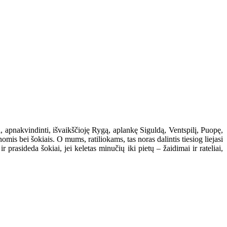
, apnakvindinti, išvaikščioję Rygą, aplankę Siguldą, Ventspilį, Puopę,
nomis bei šokiais. O mums, ratiliokams, tas noras dalintis tiesiog liejasi
 prasideda šokiai, jei keletas minučių iki pietų – žaidimai ir rateliai,