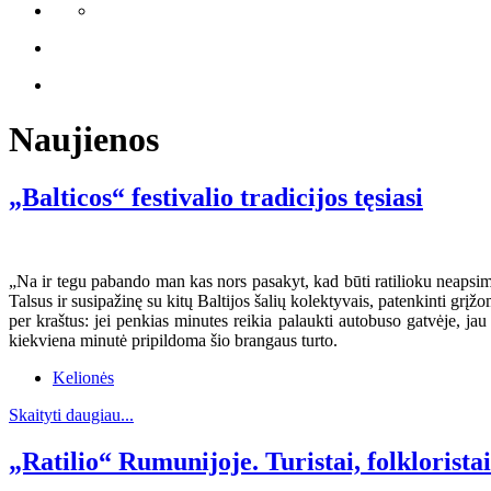
Naujienos
„Balticos“ festivalio tradicijos tęsiasi
„Na ir tegu pabando man kas nors pasakyt, kad būti ratilioku neapsimo
Talsus ir susipažinę su kitų Baltijos šalių kolektyvais, patenkinti grįžo
per kraštus: jei penkias minutes reikia palaukti autobuso gatvėje, jau 
kiekviena minutė pripildoma šio brangaus turto.
Kelionės
Skaityti daugiau...
„Ratilio“ Rumunijoje. Turistai, folklorista