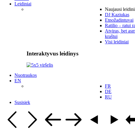
Leidiniai
Naujausi leidini
DJ Kaziukas
Etnožadintuvai
Ratilio – ratui r
Atviras, bet asm
kraštui
Visi leidiniai
Interaktyvus leidinys
Nuotraukos
EN
FR
DE
RU
Susisiek