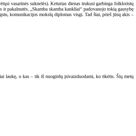
tųsi vasarinės suknelės). Keturias dienas trukusi garbinga folkloristų
alyvos ir pakalnutės. „Skamba skamba kankliai“ padovanojo tokią gausybę
mėgstu, komunikacijos mokslų diplomas visgi. Tad štai, prieš jūsų akis –
iai laukę, o kas – tik iš nuogirdų įsivaizduodami, ko tikėtis. Šių metų