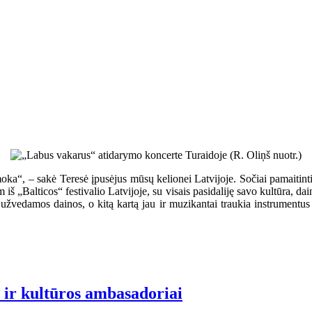
ka“, – sakė Teresė įpusėjus mūsų kelionei Latvijoje. Sočiai pamaitinti
m iš „Balticos“ festivalio Latvijoje, su visais pasidaliję savo kultūra, dai
užvedamos dainos, o kitą kartą jau ir muzikantai traukia instrumentus ir
i ir kultūros ambasadoriai