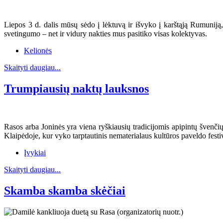
Liepos 3 d. dalis mūsų sėdo į lėktuvą ir išvyko į karštąją Rumuni
svetingumo – net ir vidury nakties mus pasitiko visas kolektyvas.
Kelionės
Skaityti daugiau...
Trumpiausių naktų lauksnos
Rasos arba Joninės yra viena ryškiausių tradicijomis apipintų švenčių
Klaipėdoje, kur vyko tarptautinis nematerialaus kultūros paveldo fest
Įvykiai
Skaityti daugiau...
Skamba skamba skėčiai