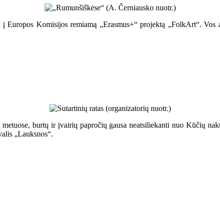
ją, į Europos Komisijos remiamą „Erasmus+“ projektą „FolkArt“. Vos 
 metuose, burtų ir įvairių papročių gausa neatsiliekanti nuo Kūčių nakti
ivalis „Lauksnos“.