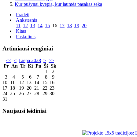
Kur pušynai kvepia, kur laumės pasakas seka
Pradėti
Ankstesnis
11
12
13
14
15
16
17
18
19
20
Kitas
Paskutinis
Artimiausi renginiai
<<
<
Liepa 2028
>
>>
Pr
An
Tr
Kt
Pn
Šš
Sk
1
2
3
4
5
6
7
8
9
10
11
12
13
14
15
16
17
18
19
20
21
22
23
24
25
26
27
28
29
30
31
Naujausi leidiniai