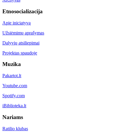
Etnosocializacija
Apie iniciatyvą
Užsiėmimų aprašymas
Dalyvių atsiliepimai
Projektas spaudoje
Muzika
Pakartot.lt
Youtube.com
Spotify.com
iBiblioteka.lt
Nariams
Ratilio klubas