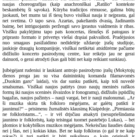
naujas choreografijas (kaip anachroniškai „Ratilio“ kontekste
beskambėtų ši sąvoka). Kūryba tradicijos rėmuose, galima būtų
juokauti, bet mums tai iš tiesų buvo visiškai nauja ir neįprasta, gal
net svetima. O tapo sava. Azartas, pakeliantis dvasią, žadinantis
baimę, bet intriguojantis peržengti savo įprastus vaidmenis ir ribas.
Visišku pakylėjimu tapo pats koncertas, išmušęs iš patogaus ir
priprasto formato ir privertęs viešai drąsiai pakvailioti. Pradėjusios
nuo smagaus pasižaidimo nedidelėje uždaroje įrašų studijoje,
jaukioje draugių kompanijoje, visiškai netikėtai atsidūrėme pačiame
didžiulio koncerto pasirodymų centre, kur reikėjo jau ne gerai
dainuoti, o gerai atrodyti (kas gali būti net kaip reikiant sunkiau).
Įsibėgėjant rudeniui ir laukiant antrojo pasirodymo įrašų (Mokytojų
dienos proga jau su visa dainininkių komanda filamavomės
„Duokim garo“ laidai), vis dar sunku patikėti, kaip toli nuvedė
smalsumas. Visiškai naujos patirtys (nuo naujų meninės raiškos
formų iki naujos sceninės išvaizdos ir fonogramų), didžiulis įspūdžių
bagažas, naujos pažintys – nauji vargai, bet ir nauji malonumai. „Ar
ši muzika skirta tik folkloro mėgėjams, ar galėtų patikti ir
jaunimui?“ – prisimenu žurnalistės klausimą Klaipėdoje. „Pirmiausia
ne folkloristams...“, – ir vėl drįsčiau atsakyti (nesupriešindama
jaunimo ir folkloristų, kaip teisingai tuomet pastebėjo Lukas), – bet
įdomios ir kokybiškos muzikos mėgėjams. Nekeisčiau liaudies dainų
nei į šias, nei į kokias kitas. Bet ne kaip folkloras (o gal ir ne kaip
rokas?) ji turi patikti ir būti reikalinga, o kaip originali ir