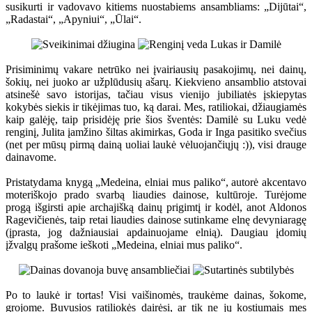
susikurti ir vadovavo kitiems nuostabiems ansambliams: „Dijūtai“,
„Radastai“, „Apyniui“, „Ūlai“.
Prisiminimų vakare netrūko nei įvairiausių pasakojimų, nei dainų,
šokių, nei juoko ar užplūdusių ašarų. Kiekvieno ansamblio atstovai
atsinešė savo istorijas, tačiau visus vienijo jubiliatės įskiepytas
kokybės siekis ir tikėjimas tuo, ką darai. Mes, ratiliokai, džiaugiamės
kaip galėję, taip prisidėję prie šios šventės: Damilė su Luku vedė
renginį, Julita įamžino šiltas akimirkas, Goda ir Inga pasitiko svečius
(net per mūsų pirmą dainą uoliai laukė vėluojančiųjų :)), visi drauge
dainavome.
Pristatydama knygą „Medeina, elniai mus paliko“, autorė akcentavo
moteriškojo prado svarbą liaudies dainose, kultūroje. Turėjome
progą išgirsti apie archajišką dainų prigimtį ir kodėl, anot Aldonos
Ragevičienės, taip retai liaudies dainose sutinkame elnę devyniaragę
(įprasta, jog dažniausiai apdainuojame elnią). Daugiau įdomių
įžvalgų prašome ieškoti „Medeina, elniai mus paliko“.
Po to laukė ir tortas! Visi vaišinomės, traukėme dainas, šokome,
grojome. Buvusios ratiliokės dairėsi, ar tik ne jų kostiumais mes