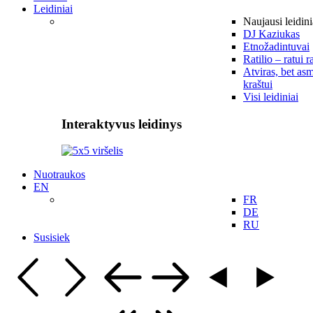
Leidiniai
Naujausi leidini
DJ Kaziukas
Etnožadintuvai
Ratilio – ratui r
Atviras, bet asm
kraštui
Visi leidiniai
Interaktyvus leidinys
Nuotraukos
EN
FR
DE
RU
Susisiek