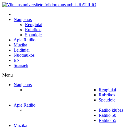
Naujienos
Renginiai
Rubrikos
Spaudoje
Apie Ratilio
Muzika
Leidiniai
Nuotraukos
EN
Susisiek
Menu
Naujienos
Renginiai
Rubrikos
Spaudoje
Apie Ratilio
Ratilio klubas
Ratilio 50
Ratilio 55
Muzika