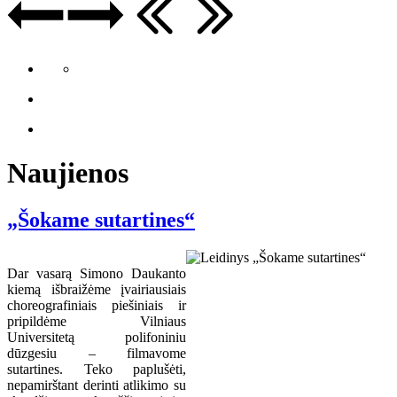
Naujienos
„Šokame sutartines“
Dar vasarą Simono Daukanto
kiemą išbraižėme įvairiausiais
choreografiniais piešiniais ir
pripildėme Vilniaus
Universitetą polifoniniu
dūzgesiu – filmavome
sutartines. Teko paplušėti,
nepamirštant derinti atlikimo su