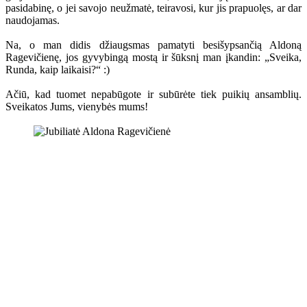
pasidabinę, o jei savojo neužmatė, teiravosi, kur jis prapuolęs, ar dar
naudojamas.
Na, o man didis džiaugsmas pamatyti besišypsančią Aldoną
Ragevičienę, jos gyvybingą mostą ir šūksnį man įkandin: „Sveika,
Runda, kaip laikaisi?“ :)
Ačiū, kad tuomet nepabūgote ir subūrėte tiek puikių ansamblių.
Sveikatos Jums, vienybės mums!