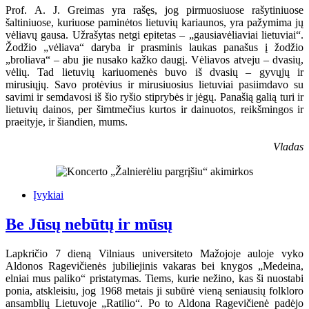
Prof. A. J. Greimas yra rašęs, jog pirmuosiuose rašytiniuose
šaltiniuose, kuriuose paminėtos lietuvių kariaunos, yra pažymima jų
vėliavų gausa. Užrašytas netgi epitetas – „gausiavėliaviai lietuviai“.
Žodžio „vėliava“ daryba ir prasminis laukas panašus į žodžio
„broliava“ – abu jie nusako kažko daugį. Vėliavos atveju – dvasių,
vėlių. Tad lietuvių kariuomenės buvo iš dvasių – gyvųjų ir
mirusiųjų. Savo protėvius ir mirusiuosius lietuviai pasiimdavo su
savimi ir semdavosi iš šio ryšio stiprybės ir jėgų. Panašią galią turi ir
lietuvių dainos, per šimtmečius kurtos ir dainuotos, reikšmingos ir
praeityje, ir šiandien, mums.
Vladas
Įvykiai
Be Jūsų nebūtų ir mūsų
Lapkričio 7 dieną Vilniaus universiteto Mažojoje auloje vyko
Aldonos Ragevičienės jubiliejinis vakaras bei knygos „Medeina,
elniai mus paliko“ pristatymas. Tiems, kurie nežino, kas ši nuostabi
ponia, atskleisiu, jog 1968 metais ji subūrė vieną seniausių folkloro
ansamblių Lietuvoje „Ratilio“. Po to Aldona Ragevičienė padėjo