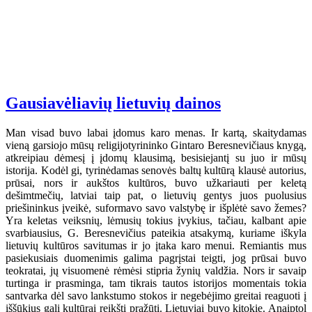
Gausiavėliavių lietuvių dainos
Man visad buvo labai įdomus karo menas. Ir kartą, skaitydamas
vieną garsiojo mūsų religijotyrininko Gintaro Beresnevičiaus knygą,
atkreipiau dėmesį į įdomų klausimą, besisiejantį su juo ir mūsų
istorija. Kodėl gi, tyrinėdamas senovės baltų kultūrą klausė autorius,
prūsai, nors ir aukštos kultūros, buvo užkariauti per keletą
dešimtmečių, latviai taip pat, o lietuvių gentys juos puolusius
priešininkus įveikė, suformavo savo valstybę ir išplėtė savo žemes?
Yra keletas veiksnių, lėmusių tokius įvykius, tačiau, kalbant apie
svarbiausius, G. Beresnevičius pateikia atsakymą, kuriame iškyla
lietuvių kultūros savitumas ir jo įtaka karo menui. Remiantis mus
pasiekusiais duomenimis galima pagrįstai teigti, jog prūsai buvo
teokratai, jų visuomenė rėmėsi stipria žynių valdžia. Nors ir savaip
turtinga ir prasminga, tam tikrais tautos istorijos momentais tokia
santvarka dėl savo lankstumo stokos ir negebėjimo greitai reaguoti į
iššūkius gali kultūrai reikšti pražūtį. Lietuviai buvo kitokie. Anaiptol