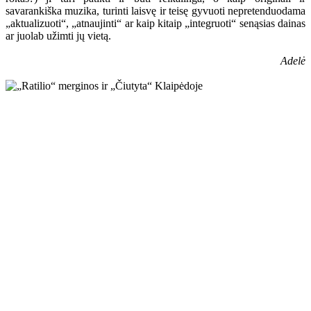
savarankiška muzika, turinti laisvę ir teisę gyvuoti nepretenduodama
„aktualizuoti“, „atnaujinti“ ar kaip kitaip „integruoti“ senąsias dainas
ar juolab užimti jų vietą.
Adelė