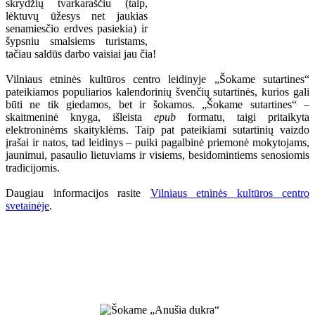
skrydžių tvarkaraščiu (taip,
lėktuvų ūžesys net jaukias
senamiesčio erdves pasiekia) ir
šypsniu smalsiems turistams,
tačiau saldūs darbo vaisiai jau čia!
Vilniaus etninės kultūros centro leidinyje „Šokame sutartines“
pateikiamos populiarios kalendorinių švenčių sutartinės, kurios gali
būti ne tik giedamos, bet ir šokamos. „Šokame sutartines“ –
skaitmeninė knyga, išleista
epub
formatu, taigi pritaikyta
elektroninėms skaityklėms. Taip pat pateikiami sutartinių vaizdo
įrašai ir natos, tad leidinys – puiki pagalbinė priemonė mokytojams,
jaunimui, pasaulio lietuviams ir visiems, besidomintiems senosiomis
tradicijomis.
Daugiau informacijos rasite
Vilniaus etninės kultūros centro
svetainėje
.