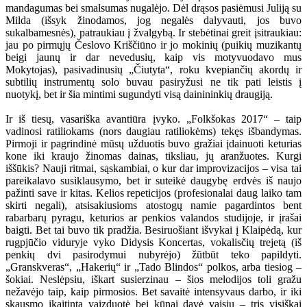
mandagumas bei smalsumas nugalėjo. Dėl drąsos pasiėmusi Juliją su
Milda (išsyk žinodamos, jog negalės dalyvauti, jos buvo
sukalbamesnės), patraukiau į žvalgybą. Ir stebėtinai greit įsitraukiau:
jau po pirmųjų Česlovo Kriščiūno ir jo mokinių (puikių muzikantų
beigi jaunų ir dar nevedusių, kaip vis motyvuodavo mus
Mokytojas), pasivadinusių „Čiutyta“, roku kvepiančių akordų ir
subtilių instrumentų solo buvau pasiryžusi ne tik pati leistis į
nuotykį, bet ir šia mintimi sugundyti visą dainininkių draugiją.
Ir iš tiesų, vasariška avantiūra įvyko. „Folkšokas 2017“ – taip
vadinosi ratiliokams (nors daugiau ratiliokėms) tekęs išbandymas.
Pirmoji ir pagrindinė mūsų užduotis buvo gražiai įdainuoti keturias
kone iki kraujo žinomas dainas, tiksliau, jų aranžuotes. Kurgi
iššūkis? Nauji ritmai, sąskambiai, o kur dar improvizacijos – visa tai
pareikalavo susiklausymo, bet ir suteikė daugybę erdvės iš naujo
pažinti save ir kitas. Kelios repeticijos (profesionalai daug laiko tam
skirti negali), atsisakiusioms atostogų namie pagardintos bent
rabarbarų pyragu, keturios ar penkios valandos studijoje, ir įrašai
baigti. Bet tai buvo tik pradžia. Besiruošiant išvykai į Klaipėdą, kur
rugpjūčio viduryje vyko Didysis Koncertas, vokalisčių trejetą (iš
penkių dvi pasirodymui nubyrėjo) žūtbūt teko papildyti.
„Granskveras“, „Hakerių“ ir „Tado Blindos“ polkos, arba tiesiog –
šokiai. Neslėpsiu, iškart susierzinau – šios melodijos toli gražu
nežavėjo taip, kaip pirmosios. Bet savaitė intensyvaus darbo, ir iki
skausmo įkaitinta vaizduotė bei kūnai davė vaisių – tris visiškai