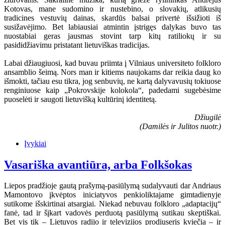
Kotovas, mane sudomino ir nustebino, o slovakių, atlikusių
tradicines vestuvių dainas, skardūs balsai privertė išsižioti iš
susižavėjimo. Bet labiausiai atmintin įstrigęs dalykas buvo tas
nuostabiai geras jausmas stovint tarp kitų ratiliokų ir su
pasididžiavimu pristatant lietuviškas tradicijas.
Labai džiaugiuosi, kad buvau priimta į Vilniaus universiteto folkloro
ansamblio šeimą. Nors man ir kitiems naujokams dar reikia daug ko
išmokti, tačiau esu tikra, jog senbuvių, ne kartą dalyvavusių tokiuose
renginiuose kaip „Pokrovskije kolokola“, padedami sugebėsime
puoselėti ir saugoti lietuvišką kultūrinį identitetą.
Džiugilė
(Damilės ir Julitos nuotr.)
Įvykiai
Vasariška avantiūra, arba Folkšokas
Liepos pradžioje gautą prašymą-pasiūlymą sudalyvauti dar Andriaus
Mamontovo įkvėptos iniciatyvos penkioliktajame gimtadienyje
sutikome išskirtinai atsargiai. Niekad nebuvau folkloro „adaptacijų“
fanė, tad ir šįkart vadovės perduotą pasiūlymą sutikau skeptiškai.
Bet vis tik – Lietuvos radijo ir televizijos prodiuseris kviečia – ir