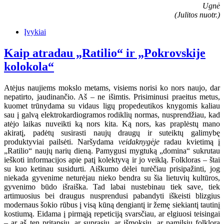
Ugnė
(Julitos nuotr.)
Įvykiai
Kaip atradau „Ratilio“ ir „Pokrovskije
kolokola“
Atėjus naujiems mokslo metams, visiems norisi ko nors naujo, dar
nepatirto, jaudinančio. Aš – ne išimtis. Prisiminusi praeitus metus,
kuomet trūnydama su vidaus ligų propedeutikos knygomis kaliau
sau į galvą elektrokardiogramos rodiklių normas, nusprendžiau, kad
atėjo laikas nuveikti ką nors kita. Ką nors, kas praplėstų mano
akiratį, padėtų susirasti naujų draugų ir suteiktų galimybę
produktyviai pailsėti. Naršydama
veidaknygėje
radau kvietimą į
„Ratilio“ naujų narių dieną. Pamygusi mygtuką „domina“ sukrutau
ieškoti informacijos apie patį kolektyvą ir jo veiklą. Folkloras – štai
su kuo ketinau susidurti. Aiškumo dėlei turėčiau prisipažinti, jog
niekada gyvenime neturėjau nieko bendra su šia lietuvių kultūros,
gyvenimo būdo išraiška. Tad labai nustebinau tiek save, tiek
artimuosius bei draugus nusprendusi pabandyti iškeisti blizgius
modernaus šokio rūbus į visą kūną dengiantį ir žemę siekiantį tautinį
kostiumą. Eidama į pirmąją repeticiją svarsčiau, ar elgiuosi teisingai
– ar aš ten pritapsiu, ar suprasiu, ar išmoksiu, ar pamilsiu folklorą