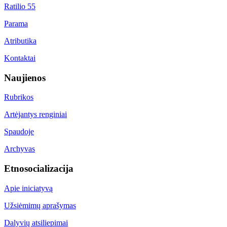
Ratilio 55
Parama
Atributika
Kontaktai
Naujienos
Rubrikos
Artėjantys renginiai
Spaudoje
Archyvas
Etnosocializacija
Apie iniciatyvą
Užsiėmimų aprašymas
Dalyvių atsiliepimai