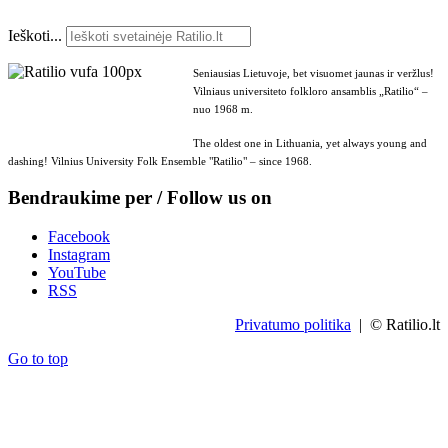
Ieškoti...
Seniausias Lietuvoje, bet visuomet jaunas ir veržlus!
Vilniaus universiteto folkloro ansamblis „Ratilio“ –
nuo 1968 m.
The oldest one in Lithuania, yet always young and
dashing! Vilnius University Folk Ensemble "Ratilio" – since 1968.
Bendraukime per / Follow us on
Facebook
Instagram
YouTube
RSS
Privatumo politika
| © Ratilio.lt
Go to top