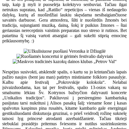
taip, kaip jį myli ir puoselėja kolektyvo senbuviai. Tačiau ilgai
netrukus supratau, kad „Ratilio“ repeticijos – vienas iš nedaugelio
dalykų, kurių aš nuoširdžiai laukiu skęsdama nesibaigiančiuose
savaitės darbuose. Gera atmosfera, šilti ir nuoširdūs žmonės bei
tradicija, sujungianti muziką, dainą, šokį ir puikius žmones – štai
geriausias nereceptinis vaistinis preparatas nuo streso ir rutinos. Bet
patartina šį vaistą vartoti atsargiai – gali sukelti stiprią emocinę
priklausomybę. :)
Nespėjus susivokti, atsklendė spalis, o kartu su jo krintančiais lapais
pažiro naujos (bent jau man) patirtys mistiniame folkloro pasaulyje.
Kalbu apie festivalį „Pokrovskije kolokola“. Nelabai
įsivaizduodama, kas tai per festivalis, spalio 13-osios vakarą su
smalsumu lėkiau Šv. Kotrynos bažnyčion dalyvauti koncerte
„Unikalios tradicijos“. Pakliuvusi į persirengimo kambariuką
pasijutau tarsi nukritusi į Alisos pasakų šalį: viename šone į kasas
spalvotus kaspinus pina rusaitės, kitame kambario gale energingai
gestikuliuodami diskutuoja gruzinai, o prieš veidrodį rožinę suknelę
taisosi lyg princesė atrodanti azerbaidžanietė. Tačiau tikrieji
stebuklai prasidėjo pritemus šviesoms ir nutilus susirinkusiems
žiūrovams. Sakralinė muzika, kurią griežė rylininkas Andrejus