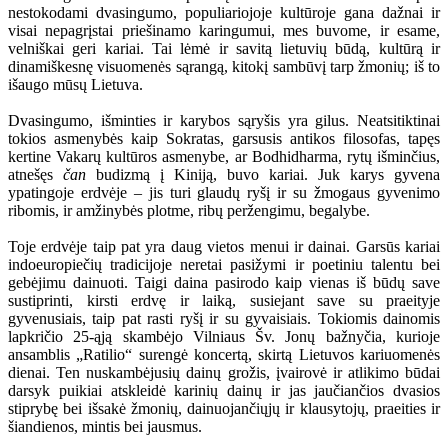
nestokodami dvasingumo, populiariojoje kultūroje gana dažnai ir
visai nepagrįstai priešinamo karingumui, mes buvome, ir esame,
velniškai geri kariai. Tai lėmė ir savitą lietuvių būdą, kultūrą ir
dinamiškesnę visuomenės sąrangą, kitokį sambūvį tarp žmonių; iš to
išaugo mūsų Lietuva.
Dvasingumo, išminties ir karybos sąryšis yra gilus. Neatsitiktinai
tokios asmenybės kaip Sokratas, garsusis antikos filosofas, tapęs
kertine Vakarų kultūros asmenybe, ar Bodhidharma, rytų išminčius,
atnešęs
čan
budizmą į Kiniją, buvo kariai. Juk karys gyvena
ypatingoje erdvėje – jis turi glaudų ryšį ir su žmogaus gyvenimo
ribomis, ir amžinybės plotme, ribų peržengimu, begalybe.
Toje erdvėje taip pat yra daug vietos menui ir dainai. Garsūs kariai
indoeuropiečių tradicijoje neretai pasižymi ir poetiniu talentu bei
gebėjimu dainuoti. Taigi daina pasirodo kaip vienas iš būdų save
sustiprinti, kirsti erdvę ir laiką, susiejant save su praeityje
gyvenusiais, taip pat rasti ryšį ir su gyvaisiais. Tokiomis dainomis
lapkričio 25-ąją skambėjo Vilniaus Šv. Jonų bažnyčia, kurioje
ansamblis „Ratilio“ surengė koncertą, skirtą Lietuvos kariuomenės
dienai. Ten nuskambėjusių dainų grožis, įvairovė ir atlikimo būdai
darsyk puikiai atskleidė karinių dainų ir jas jaučiančios dvasios
stiprybę bei išsakė žmonių, dainuojančiųjų ir klausytojų, praeities ir
šiandienos, mintis bei jausmus.