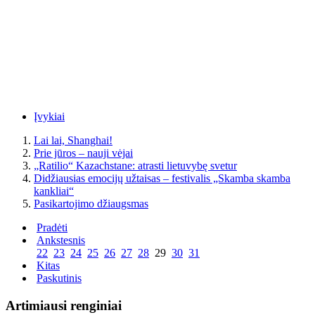
Įvykiai
Lai lai, Shanghai!
Prie jūros – nauji vėjai
„Ratilio“ Kazachstane: atrasti lietuvybę svetur
Didžiausias emocijų užtaisas – festivalis „Skamba skamba
kankliai“
Pasikartojimo džiaugsmas
Pradėti
Ankstesnis
22
23
24
25
26
27
28
29
30
31
Kitas
Paskutinis
Artimiausi renginiai