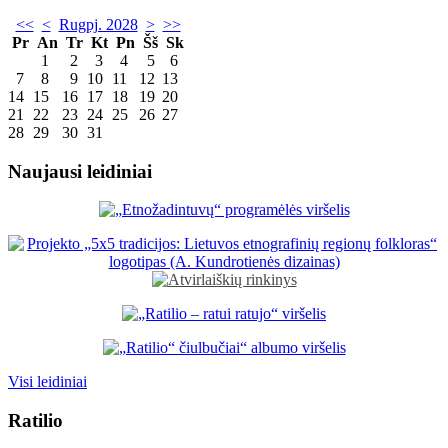
<<
<
Rugpj. 2028
>
>>
Pr
An
Tr
Kt
Pn
Šš
Sk
1
2
3
4
5
6
7
8
9
10
11
12
13
14
15
16
17
18
19
20
21
22
23
24
25
26
27
28
29
30
31
Naujausi leidiniai
Visi leidiniai
Ratilio