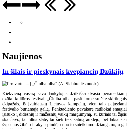
Naujienos
In šilais ir pieskynais kvepiancių Dzūkijų
Kiekvieną vasarą savo lankytojus dzūkiška dvasia persmelkiantį
dzūkų kultūros festivalį „Čiulba ulba“ pasitikome sulėkę skirtingais
ekipažais, iš įvairiausių Lietuvos kampelių, vien taip pajusdami
festivalio buriamąją galią. Penktadienio pavakarę ratiliokai smagiai
įsisuko į didesnių ir mažesnių vaikų margumyną, su kuriais tai žąsis
skaičiavo, tai tiltus statė, tai šiek tiek katiną auklėjo, bet labiausiai
šypsenos žibėjo ir akys spindėjo nuo to suteikiamo džiaugsmo, o gal