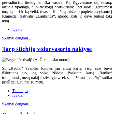
pervadinčiau tiesiog baltiška vasara. Ką išgyvename šią vasarą,
alsuoja ypatinga, nuo atostogų neatskiriama, bet labiau gėrėjimosi
tuo, ką turi ir ką veiki, dvasia. Kai šiltą birželio popietę atvykome į
Klaipėdą, festivalis „Lauksnos“, atrodo, pats ir davė būtent tokį
toną.
Įvykiai
Skaityti daugiau...
Tarp stichijų vidurvasario naktyse
Su „Ratilio“ švenčiu Jonines jau antrą kartą, visgi šios buvo
išskirtinos tuo, jog vyko Nidoje. Paskutinį kartą „Ratilio“
trumpiausią metų naktį festivalyje „Tek saulužė ant maračių“ sutiko
prieš daugiau nei 10 metų.
Tradicijos
Įvykiai
Skaityti daugiau...