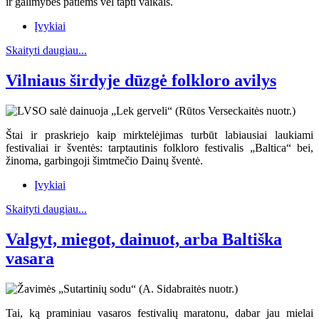
ir galimybės patiems vėl tapti vaikais.
Įvykiai
Skaityti daugiau...
Vilniaus širdyje dūzgė folkloro avilys
Štai ir praskriejo kaip mirktelėjimas turbūt labiausiai laukiami
festivaliai ir šventės: tarptautinis folkloro festivalis „Baltica“ bei,
žinoma, garbingoji šimtmečio Dainų šventė.
Įvykiai
Skaityti daugiau...
Valgyt, miegot, dainuot, arba Baltiška
vasara
Tai, ką praminiau vasaros festivalių maratonu, dabar jau mielai