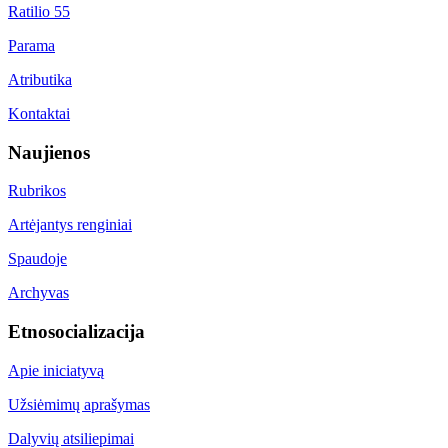
Ratilio 55
Parama
Atributika
Kontaktai
Naujienos
Rubrikos
Artėjantys renginiai
Spaudoje
Archyvas
Etnosocializacija
Apie iniciatyvą
Užsiėmimų aprašymas
Dalyvių atsiliepimai