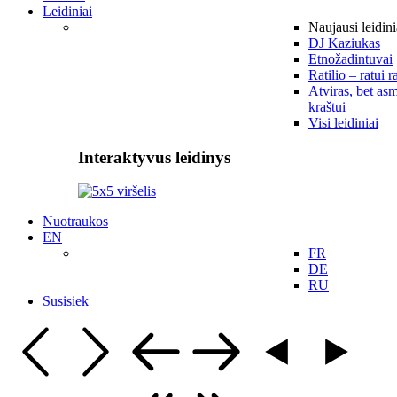
Leidiniai
Naujausi leidini
DJ Kaziukas
Etnožadintuvai
Ratilio – ratui r
Atviras, bet asm
kraštui
Visi leidiniai
Interaktyvus leidinys
Nuotraukos
EN
FR
DE
RU
Susisiek