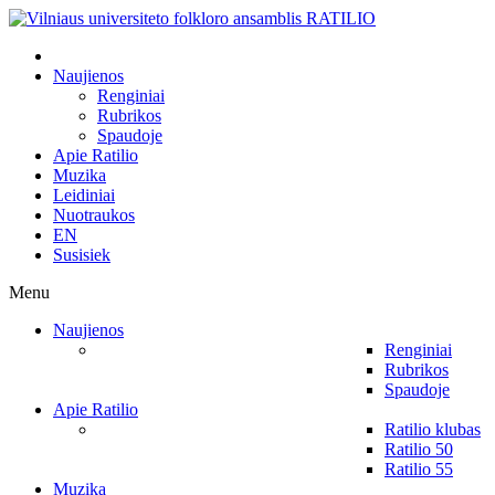
Naujienos
Renginiai
Rubrikos
Spaudoje
Apie Ratilio
Muzika
Leidiniai
Nuotraukos
EN
Susisiek
Menu
Naujienos
Renginiai
Rubrikos
Spaudoje
Apie Ratilio
Ratilio klubas
Ratilio 50
Ratilio 55
Muzika