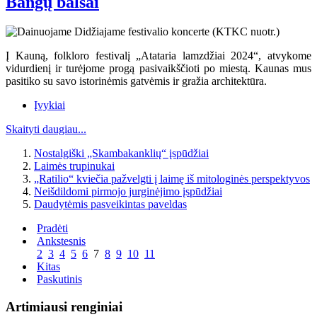
Bangų balsai
Į Kauną, folkloro festivalį „Atataria lamzdžiai 2024“, atvykome
vidurdienį ir turėjome progą pasivaikščioti po miestą. Kaunas mus
pasitiko su savo istorinėmis gatvėmis ir gražia architektūra.
Įvykiai
Skaityti daugiau...
Nostalgiški „Skambakanklių“ įspūdžiai
Laimės trupinukai
„Ratilio“ kviečia pažvelgti į laimę iš mitologinės perspektyvos
Neišdildomi pirmojo jurginėjimo įspūdžiai
Daudytėmis pasveikintas paveldas
Pradėti
Ankstesnis
2
3
4
5
6
7
8
9
10
11
Kitas
Paskutinis
Artimiausi renginiai