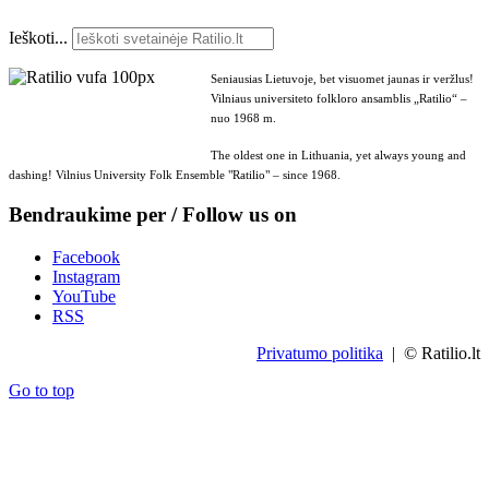
Ieškoti...
Seniausias Lietuvoje, bet visuomet jaunas ir veržlus!
Vilniaus universiteto folkloro ansamblis „Ratilio“ –
nuo 1968 m.
The oldest one in Lithuania, yet always young and
dashing! Vilnius University Folk Ensemble "Ratilio" – since 1968.
Bendraukime per / Follow us on
Facebook
Instagram
YouTube
RSS
Privatumo politika
| © Ratilio.lt
Go to top