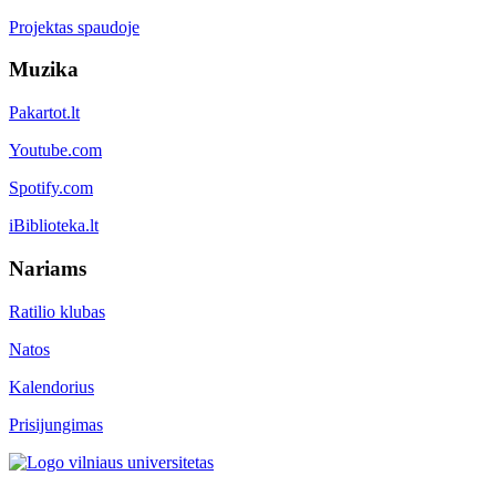
Projektas spaudoje
Muzika
Pakartot.lt
Youtube.com
Spotify.com
iBiblioteka.lt
Nariams
Ratilio klubas
Natos
Kalendorius
Prisijungimas