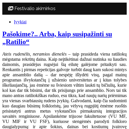
Festivalio akimirkos
Įvykiai
Pašokime?.. Arba, kaip susipažinti su
„Ratilio“
Ateis rudenėlis, neramios dienelės
– taip prasideda viena ratiliokų
mėgstama rekrūtų daina. Kaip neįtikėtinai dažnai nutinka su liaudies
dainomis, prasidėjus rugsėjui šią eilutę galėjome pritaikyti sau.
Renkantis į pirmas repeticijas galvoje turbūt daug kam sukosi mintys
apie ansamblio dalią – dar nespėję išlydėti visų, pagal mainų
programas išvykstančių į užsienio universitetus ar į kitas tolybes
iškeliaujančių, jau ėmėme su šviesiom viltim laukti tų bičiulių, kurie
kol kas dar tik būsimi, dar tik prisijungs prie ansamblio. Nors tai tik
mano antras ratiliokiškas ruduo, esu tikra, kad naujų narių priėmimas
yra vienas svarbiausių rudens įvykių. Galvodami, kaip čia sudominti
kuo daugiau būsimų folkloristų, jau vėlyvą rugpjūtį ėmėme ruoštis
prisistatyti antrus metus vykstančios pirmakursių integracijos
savaitės renginiuose. Apsilankėme trijuose fakultetuose (VU MF,
VU MIF ir VU FSF), kuriuose stengėmės parodyti folkloro
daugialypumą: ir apie šokius, dainas bei kostiumų įvairovę