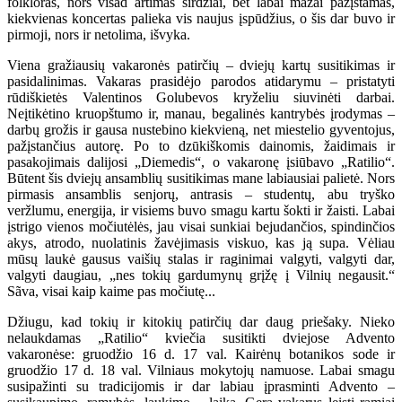
folkloras, nors visad artimas širdžiai, bet labai mažai pažįstamas,
kiekvienas koncertas palieka vis naujus įspūdžius, o šis dar buvo ir
pirmoji, nors ir netolima, išvyka.
Viena gražiausių vakaronės patirčių – dviejų kartų susitikimas ir
pasidalinimas. Vakaras prasidėjo parodos atidarymu – pristatyti
rūdiškietės Valentinos Golubevos kryželiu siuvinėti darbai.
Neįtikėtino kruopštumo ir, manau, begalinės kantrybės įrodymas –
darbų grožis ir gausa nustebino kiekvieną, net miestelio gyventojus,
pažįstančius autorę. Po to dzūkiškomis dainomis, žaidimais ir
pasakojimais dalijosi „Diemedis“, o vakaronę įsiūbavo „Ratilio“.
Būtent šis dviejų ansamblių susitikimas mane labiausiai palietė. Nors
pirmasis ansamblis senjorų, antrasis – studentų, abu tryško
veržlumu, energija, ir visiems buvo smagu kartu šokti ir žaisti. Labai
įstrigo vienos močiutėlės, jau visai sunkiai bejudančios, spindinčios
akys, atrodo, nuolatinis žavėjimasis viskuo, kas ją supa. Vėliau
mūsų laukė gausus vaišių stalas ir raginimai valgyti, valgyti dar,
valgyti daugiau, „nes tokių gardumynų grįžę į Vilnių negausit.“
Sãva, visai kaip kaime pas močiutę...
Džiugu, kad tokių ir kitokių patirčių dar daug priešaky. Nieko
nelaukdamas „Ratilio“ kviečia susitikti dviejose Advento
vakaronėse: gruodžio 16 d. 17 val. Kairėnų botanikos sode ir
gruodžio 17 d. 18 val. Vilniaus mokytojų namuose. Labai smagu
susipažinti su tradicijomis ir dar labiau įprasminti Advento –