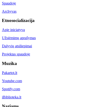
Spaudoje
Archyvas
Etnosocializacija
Apie iniciatyvą
Užsiėmimų aprašymas
Dalyvių atsiliepimai
Projektas spaudoje
Muzika
Pakartot.lt
Youtube.com
Spotify.com
iBiblioteka.lt
Nariams