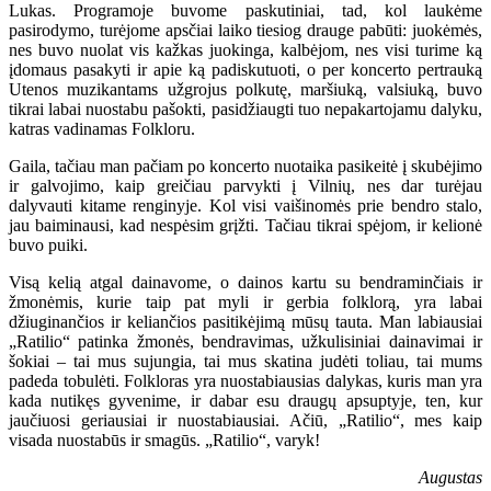
Lukas. Programoje buvome paskutiniai, tad, kol laukėme
pasirodymo, turėjome apsčiai laiko tiesiog drauge pabūti: juokėmės,
nes buvo nuolat vis kažkas juokinga, kalbėjom, nes visi turime ką
įdomaus pasakyti ir apie ką padiskutuoti, o per koncerto pertrauką
Utenos muzikantams užgrojus polkutę, maršiuką, valsiuką, buvo
tikrai labai nuostabu pašokti, pasidžiaugti tuo nepakartojamu dalyku,
katras vadinamas Folkloru.
Gaila, tačiau man pačiam po koncerto nuotaika pasikeitė į skubėjimo
ir galvojimo, kaip greičiau parvykti į Vilnių, nes dar turėjau
dalyvauti kitame renginyje. Kol visi vaišinomės prie bendro stalo,
jau baiminausi, kad nespėsim grįžti. Tačiau tikrai spėjom, ir kelionė
buvo puiki.
Visą kelią atgal dainavome, o dainos kartu su bendraminčiais ir
žmonėmis, kurie taip pat myli ir gerbia folklorą, yra labai
džiuginančios ir keliančios pasitikėjimą mūsų tauta. Man labiausiai
„Ratilio“ patinka žmonės, bendravimas, užkulisiniai dainavimai ir
šokiai – tai mus sujungia, tai mus skatina judėti toliau, tai mums
padeda tobulėti. Folkloras yra nuostabiausias dalykas, kuris man yra
kada nutikęs gyvenime, ir dabar esu draugų apsuptyje, ten, kur
jaučiuosi geriausiai ir nuostabiausiai. Ačiū, „Ratilio“, mes kaip
visada nuostabūs ir smagūs. „Ratilio“, varyk!
Augustas