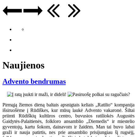
Naujienos
Advento bendrumas
Pirmąją žiemos dieną baltais apsnigtais keliais „Ratilio“ kompanija
išsiruošėme į Rūdiškes, kur mūsų laukė Advento vakaronė. Šiltai
priimti Rūdiškių kultūros centro, buvusios ratiliokės Augustės
Gaidytės-Palaitienės, folkloro ansamblio „Diemedis“ ir miestelio
gyventojų, kartu šokom, dainavom ir žaidėm. Man tai buvo labai
graži ir nauja patirtis, nes prie ansamblio prisijungiau šį rugsėjį,