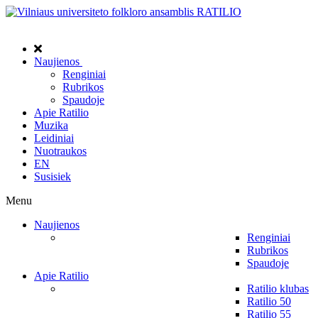
Naujienos
Renginiai
Rubrikos
Spaudoje
Apie Ratilio
Muzika
Leidiniai
Nuotraukos
EN
Susisiek
Menu
Naujienos
Renginiai
Rubrikos
Spaudoje
Apie Ratilio
Ratilio klubas
Ratilio 50
Ratilio 55