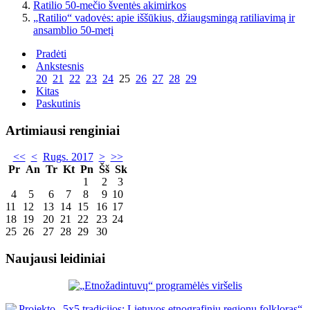
Ratilio 50-mečio šventės akimirkos
„Ratilio“ vadovės: apie iššūkius, džiaugsmingą ratiliavimą ir
ansamblio 50-metį
Pradėti
Ankstesnis
20
21
22
23
24
25
26
27
28
29
Kitas
Paskutinis
Artimiausi renginiai
<<
<
Rugs. 2017
>
>>
Pr
An
Tr
Kt
Pn
Šš
Sk
1
2
3
4
5
6
7
8
9
10
11
12
13
14
15
16
17
18
19
20
21
22
23
24
25
26
27
28
29
30
Naujausi leidiniai