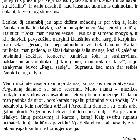
judėjimus prieš ir po Nepriklausomybės atkūrimo, šokau ir dainavau
su „Ratilio“, ir galiu pasakyti, kad jausmas, apimantis dainuojant ir
šokant, buvo daug stipresnis.
Lankau šį ansamblį jau apie dešimt mėnesių ir per visą šį laiką
išmokau unikalių dalykų, sužinojau apie autentišką lietuvių kultūrą.
Dainuoti ir šokti man nelabai sekasi – esu baigusi meno mokyklą, ir
kiti dalykai, pavyzdžiui, marginti kiaušinius arba karpyti karpinius,
man sekasi geriau, bet nepasiduodu ir vis tiek bandau. Kartais
ratiliokai man padeda, raiškiai dainuoja šalia manęs, kad aš galėčiau
prisiminti žodžius. Koncerte pamiršau šokį ir susinervinusi
paklausiau ansamblioko: „Į kurią pusę man reikia suktis?“, o jo
atsakymas buvo: „Pagal saulę“... Supratau, kad man dar reikės
išmokti daug dalykų.
Mano močiutė visada dainuoja dainas, kurias jos mama atvykusi į
Argentiną dainavo su savo seserimi. Mano mama – muzikos
mokytoja ir vadovavo ansambliui lietuvių bendruomenėje. O dabar
man patinka dainuoti, nors kartais negaliu prisiminti visų žodžių. Vis
pagalvoju, kaip norėčiau grįžusi į Argentiną dainuoti su jomis arba
galbūt įkurti Argentinos lietuvių folkloro ansamblį… Kaip svarbu
išlaikyti žinių perdavimą iš kartos į kartą! Kaip svarbu rūpintis
nematerialiuoju kultūros paveldu! Ypač šiandien, kai pasaulyje vis
labiau įsigali kultūrinė homogenizacija.
Malena