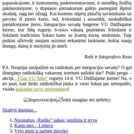
papasakojome, ir instrumentų pademonstravome, ir tarmiškų žodžių
paklausinėjome, o drąsiausi pirmakursiai galėjo pamėginti išpūsti
skudutį, ragą bei ožragį. Kai kuriems stiprių plaučių savininkams tai
pavyko iš pirmo karto, tad, kviesdami į ansamblį, suokalbiškai
pamirksėjome jiems. Integracijos savaitę baigėme VU Didžiajame
kieme, kur šiltą rugsėjo 6-osios vakarą praleidom šėliodami ir
šokdami tradicinius šokius kartu su įvairių kursų studentais. Taip
puikiai
užsivedę
naujam sezonui nekantriai laukiame, kokių naujų
draugų, dainų ir nuotykių jis atneš.
Rašė ir fotografavo Rasa
P.S. Nespėjai susipažinti su ratiliokais per integracijos savaitę? O gal
išmėginęs ratiliokišką vakaronę norėtum pašokti dar? Puiki proga –
akcija
„Visas VU šoka“
rugsėjo 14 d. VU Didžiajame kieme! Na, o
jei jauti, kad širdis ratiliokiškai plaka ir vieni šokiai jau nebepadės,
visada
laukiame tavęs prisijungiant
!
Skaityti daugiau...
Nuostabus „Ratilio“ laikas: įamžinta ir gyva
Kartu mes – Lietuva
Vėjo gūsis ir parbėg laivelis!