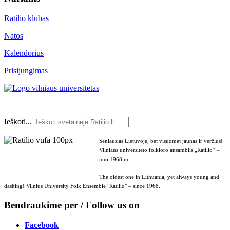
Ratilio klubas
Natos
Kalendorius
Prisijungimas
Ieškoti...
Seniausias Lietuvoje, bet visuomet jaunas ir veržlus!
Vilniaus universiteto folkloro ansamblis „Ratilio“ –
nuo 1968 m.
The oldest one in Lithuania, yet always young and
dashing! Vilnius University Folk Ensemble "Ratilio" – since 1968.
Bendraukime per / Follow us on
Facebook