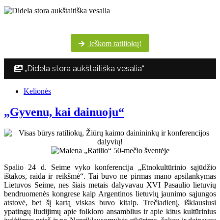
Šventės dalyvių margumynas Utenos kultūros centro nuotraukų albume
Ieškom ratiliokų!
„Didela stora aukštaitiška vesalia“
Kelionės
„Gyvenu, kai dainuoju“
Spalio 24 d. Seime vyko konferencija „Etnokultūrinio sąjūdžio
ištakos, raida ir reikšmė“. Tai buvo ne pirmas mano apsilankymas
Lietuvos Seime, nes šiais metais dalyvavau XVI Pasaulio lietuvių
bendruomenės kongrese kaip Argentinos lietuvių jaunimo sąjungos
atstovė, bet šį kartą viskas buvo kitaip. Trečiadienį, išklausiusi
ypatingų liudijimų apie folkloro ansamblius ir apie kitus kultūrinius