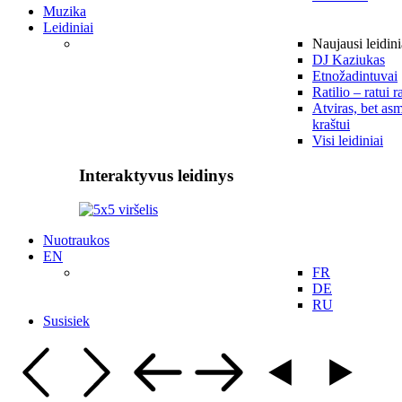
Muzika
Leidiniai
Naujausi leidini
DJ Kaziukas
Etnožadintuvai
Ratilio – ratui r
Atviras, bet asm
kraštui
Visi leidiniai
Interaktyvus leidinys
Nuotraukos
EN
FR
DE
RU
Susisiek