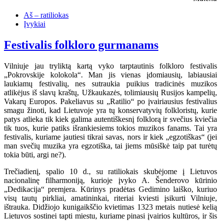
Aš – ratiliokas
Įvykiai
Festivalis folkloro gurmanams
Vilniuje jau tryliktą kartą vyko tarptautinis folkloro festivalis
„Pokrovskije kolokola“. Man jis vienas įdomiausių, labiausiai
laukiamų festivalių, nes sutraukia puikius tradicinės muzikos
atlikėjus iš slavų kraštų, Užkaukazės, tolimiausių Rusijos kampelių,
Vakarų Europos. Pakeliavus su „Ratilio“ po įvairiausius festivalius
smagu žinoti, kad Lietuvoje yra tų konservatyvių folkloristų, kurie
patys atlieka tik kiek galima autentiškesnį folklorą ir svečius kviečia
tik tuos, kurie patiks išrankiesiems tokios muzikos fanams. Tai yra
festivalis, kuriame jautiesi tikrai savas, nors ir kiek „egzotiškas“ (jei
man svečių muzika yra egzotiška, tai jiems mūsiškė taip pat turėtų
tokia būti, argi ne?).
Trečiadienį, spalio 10 d., su ratiliokais skubėjome į Lietuvos
nacionalinę filharmoniją, kurioje įvyko A. Šenderovo kūrinio
„Dedikacija“ premjera. Kūrinys pradėtas Gedimino laiško, kuriuo
visų tautų pirkliai, amatininkai, riteriai kviesti įsikurti Vilniuje,
ištrauka. Didžiojo kunigaikščio kvietimas 1323 metais nutiesė kelią
Lietuvos sostinei tapti miestu, kuriame pinasi įvairios kultūros, ir šis