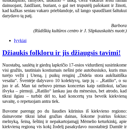
susikaupimo, ramybės, laukimo – laiką. Gera vakarus leisti ramiai
dainuojant, žaidžiant, buriant, o gal net truputėlį pašokant ir žinoti,
kad kažkas seniau vakaro prieblandoje, už lango spaudžiant šaltukui
darydavo tą patį.
Barbora
(Rūdiškių kultūros centro ir J. Slipkauskaitės nuotr.)
Įvykiai
Džiaukis folkloru ir jis džiaugsis tavimi!
Nuostabų, saulėtą ir giedrą lapkričio 17-osios vidurdienį susirinkome
visi gražūs, tautiniais kostiumais nešini prie autobusiuko, kuris mus
turėjo vežti į Uteną, į puikų renginį „Didela stora aukštaitiška
vesalia“. Šventėje dalyvavo 10 kolektyvų, tarp jų – „Ratilio“, o su
juo ir aš. Man tai nebuvo pirmas koncertas kaip ratiliokui, tačiau
išvyka – pirmoji. „Ratilio“ lankau jau du mėnesius, bet atrodo, kad
tikrai ilgiau – turbūt dėl to, kad koncertų yra beveik kiekvieną
savaitę, o repetuojam antra tiek.
Buvome parengę po du liaudies kūrinius iš kiekvieno regiono:
dainavome tikrai labai gražias dainas, šokome įvairius šokius:
melnyką, šeiną, šeštinį ir nepakartojamąjį Mėmelio keturkinkį, apie
kiekvieną regioną vis kokį žodelį pasakydavo nuostabieji Damilė ir