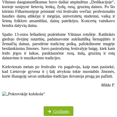
Vilniaus daugiatautiškumas buvo dailiai atspindėtas „Dedikacijoje“,
kurioje susipynė lietuvių, lenkų, žydų, rusų, gruzinų dainos. Po šio
kūrinio Filharmonijoje prisistatė visi festivalio svečiai: profesionalūs
liaudies dainų atlikėjai ir mėgėjai, universitetų studentai, vaikų ir
šeimų folkloro ansambliai, dainų pateikėjos. Koncertą vainikavo
bendra dalyvių daina.
Spalio 13-osios šeštadienį praleidome Vilniaus rotušėje. Ratiliokės
giedojo dvejinę sutartinę, padainavome aukštaitišką šienapjūtės ir
žemaičių dainas, parodėme tradicinę polką, pašokdinome mugėje
besilankiusius žmones. Savo pasirodymą festivalyje baigę, kiek kam
leido jėgos ir laikas, pasiklausėme rusų, italų, gruzinų ir estų
dainavimo ir muzikavimo tradicijos.
Kiekvienais metais po festivalio vis pagalvoju, kaip man pasisekė,
kad Lietuvoje gyvena ir į šalį atvyksta tokie nuostabūs žmonės,
kurie išsaugoję savas unikalias tradicijas dovanoja progą jas pažinti.
Milda P.
Daugiau festivalio nuotraukų „Pokrovskije kolokola“ „Facebook“ paskyroje
Grožimės