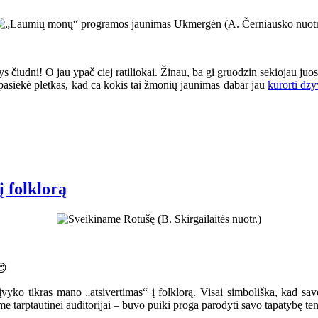
iudni! O jau ypač ciej ratiliokai. Žinau, ba gi gruodzin sekiojau juos 
 pasiekė pletkas, kad ca kokis tai žmonių jaunimas dabar jau
kurorti dz
į folklorą
😊
 įvyko tikras mano „atsivertimas“ į folklorą. Visai simboliška, kad sav
e tarptautinei auditorijai – buvo puiki proga parodyti savo tapatybę ten,