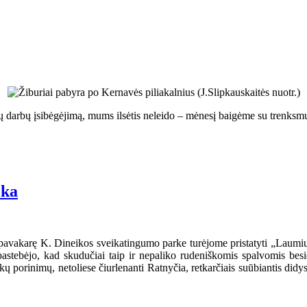
ų darbų įsibėgėjimą, mums ilsėtis neleido – mėnesį baigėme su trenksm
eka
pavakarę K. Dineikos sveikatingumo parke turėjome pristatyti „Laumi
o pastebėjo, kad skudučiai taip ir nepaliko rudeniškomis spalvomis b
 porinimų, netoliese čiurlenanti Ratnyčia, retkarčiais suūbiantis didys