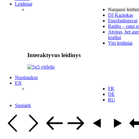
Leidiniai
Naujausi leidini
DJ Kaziukas
Etnožadintuvai
Ratilio – ratui r
Atviras, bet asm
kraštui
Visi leidiniai
Interaktyvus leidinys
Nuotraukos
EN
FR
DE
RU
Susisiek