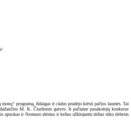
u!
ų monų“ programą, išdaigas ir
cūdus
pradėjo krėsti pačios laumės. Tai
esidažančios M. K. Čiurlionio gatvės. Ir pačiame pasakotojų konkurse
is apuokas ir Nemuno slėnius ir kelius užklojantis tirštas rūko debesis