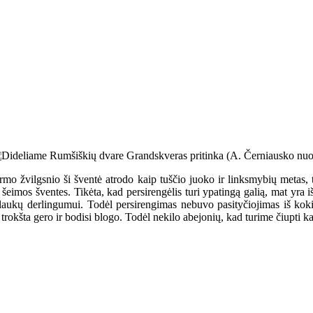
mo žvilgsnio ši šventė atrodo kaip tuščio juoko ir linksmybių metas, ta
šeimos šventes. Tikėta, kad persirengėlis turi ypatingą galią, mat yra 
laukų derlingumui. Todėl persirengimas nebuvo pasityčiojimas iš koki
ač trokšta gero ir bodisi blogo. Todėl nekilo abejonių, kad turime čiupti