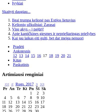
Įvykiai
Skaityti daugiau...
Ilgai trumpa kelionė pas Estijos lietuvius
Kelionių užkulisiai: Zarasai
Visų akys – į pajūrį!
Apie kantičkines giesmes ir neprieštaringas priešybes
Kai jau laikas eiti gulti, bet dar meiga nenuori
Pradėti
Ankstesnis
12
13
14
15
16
17
18
19
20
21
Kitas
Paskutinis
Artimiausi renginiai
<<
<
Rugs. 2017
>
>>
Pr
An
Tr
Kt
Pn
Šš
Sk
1
2
3
4
5
6
7
8
9
10
11
12
13
14
15
16
17
18
19
20
21
22
23
24
25
26
27
28
29
30