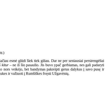
čiau esmė glūdi šiek tiek giliau. Dar ne per seniausiai persirengėliai
iš
kitur
– ne iš šio pasaulio. Jis buvo ypač gerbiamas, nes gali padaryti
o nors veikėjo, bet bandymas pakreipti gerus dalykus į savo pusę ir
 kaukes ir važiuoti į Rumšiškes švęsti Užgavėnių.