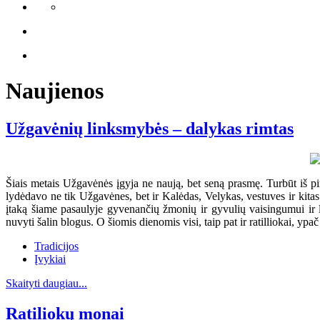
Naujienos
Užgavėnių linksmybės – dalykas rimtas
Šiais metais Užgavėnės įgyja ne naują, bet seną prasmę. Turbūt iš pir
lydėdavo ne tik Užgavėnes, bet ir Kalėdas, Velykas, vestuves ir kitas 
įtaką šiame pasaulyje gyvenančių žmonių ir gyvulių vaisingumui ir 
nuvyti šalin blogus. O šiomis dienomis visi, taip pat ir ratilliokai, yp
Tradicijos
Įvykiai
Skaityti daugiau...
Ratiliokų monai