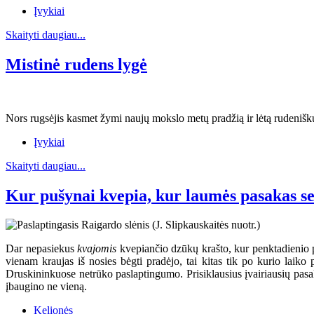
Įvykiai
Skaityti daugiau...
Mistinė rudens lygė
Nors rugsėjis kasmet žymi naujų mokslo metų pradžią ir lėtą rudenišk
Įvykiai
Skaityti daugiau...
Kur pušynai kvepia, kur laumės pasakas s
Dar nepasiekus
kvajomis
kvepiančio dzūkų krašto, kur penktadienio 
vienam kraujas iš nosies bėgti pradėjo, tai kitas tik po kurio laik
Druskininkuose netrūko paslaptingumo. Prisiklausius įvairiausių pasakų
įbaugino ne vieną.
Kelionės