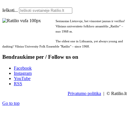
Ieškoti...
Seniausias Lietuvoje, bet visuomet jaunas ir veržlus!
Vilniaus universiteto folkloro ansamblis „Ratilio“ –
nuo 1968 m.
The oldest one in Lithuania, yet always young and
dashing! Vilnius University Folk Ensemble "Ratilio" – since 1968.
Bendraukime per / Follow us on
Facebook
Instagram
YouTube
RSS
Privatumo politika
| © Ratilio.lt
Go to top