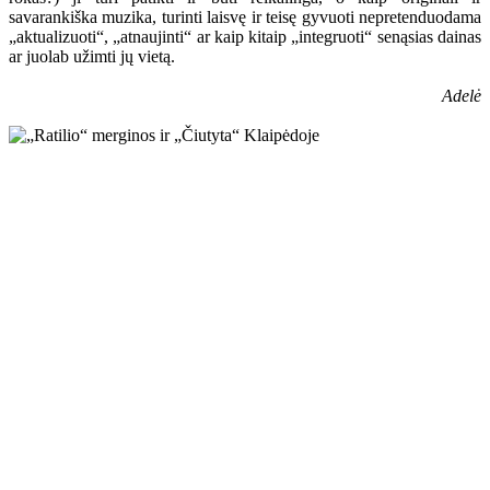
savarankiška muzika, turinti laisvę ir teisę gyvuoti nepretenduodama
„aktualizuoti“, „atnaujinti“ ar kaip kitaip „integruoti“ senąsias dainas
ar juolab užimti jų vietą.
Adelė