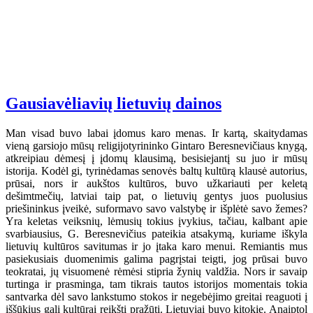
Gausiavėliavių lietuvių dainos
Man visad buvo labai įdomus karo menas. Ir kartą, skaitydamas
vieną garsiojo mūsų religijotyrininko Gintaro Beresnevičiaus knygą,
atkreipiau dėmesį į įdomų klausimą, besisiejantį su juo ir mūsų
istorija. Kodėl gi, tyrinėdamas senovės baltų kultūrą klausė autorius,
prūsai, nors ir aukštos kultūros, buvo užkariauti per keletą
dešimtmečių, latviai taip pat, o lietuvių gentys juos puolusius
priešininkus įveikė, suformavo savo valstybę ir išplėtė savo žemes?
Yra keletas veiksnių, lėmusių tokius įvykius, tačiau, kalbant apie
svarbiausius, G. Beresnevičius pateikia atsakymą, kuriame iškyla
lietuvių kultūros savitumas ir jo įtaka karo menui. Remiantis mus
pasiekusiais duomenimis galima pagrįstai teigti, jog prūsai buvo
teokratai, jų visuomenė rėmėsi stipria žynių valdžia. Nors ir savaip
turtinga ir prasminga, tam tikrais tautos istorijos momentais tokia
santvarka dėl savo lankstumo stokos ir negebėjimo greitai reaguoti į
iššūkius gali kultūrai reikšti pražūtį. Lietuviai buvo kitokie. Anaiptol