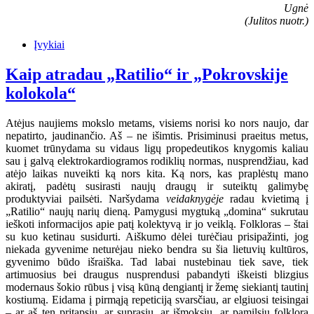
Ugnė
(Julitos nuotr.)
Įvykiai
Kaip atradau „Ratilio“ ir „Pokrovskije
kolokola“
Atėjus naujiems mokslo metams, visiems norisi ko nors naujo, dar
nepatirto, jaudinančio. Aš – ne išimtis. Prisiminusi praeitus metus,
kuomet trūnydama su vidaus ligų propedeutikos knygomis kaliau
sau į galvą elektrokardiogramos rodiklių normas, nusprendžiau, kad
atėjo laikas nuveikti ką nors kita. Ką nors, kas praplėstų mano
akiratį, padėtų susirasti naujų draugų ir suteiktų galimybę
produktyviai pailsėti. Naršydama
veidaknygėje
radau kvietimą į
„Ratilio“ naujų narių dieną. Pamygusi mygtuką „domina“ sukrutau
ieškoti informacijos apie patį kolektyvą ir jo veiklą. Folkloras – štai
su kuo ketinau susidurti. Aiškumo dėlei turėčiau prisipažinti, jog
niekada gyvenime neturėjau nieko bendra su šia lietuvių kultūros,
gyvenimo būdo išraiška. Tad labai nustebinau tiek save, tiek
artimuosius bei draugus nusprendusi pabandyti iškeisti blizgius
modernaus šokio rūbus į visą kūną dengiantį ir žemę siekiantį tautinį
kostiumą. Eidama į pirmąją repeticiją svarsčiau, ar elgiuosi teisingai
– ar aš ten pritapsiu, ar suprasiu, ar išmoksiu, ar pamilsiu folklorą