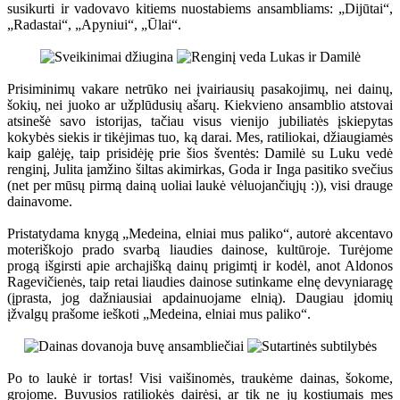
susikurti ir vadovavo kitiems nuostabiems ansambliams: „Dijūtai“,
„Radastai“, „Apyniui“, „Ūlai“.
Prisiminimų vakare netrūko nei įvairiausių pasakojimų, nei dainų,
šokių, nei juoko ar užplūdusių ašarų. Kiekvieno ansamblio atstovai
atsinešė savo istorijas, tačiau visus vienijo jubiliatės įskiepytas
kokybės siekis ir tikėjimas tuo, ką darai. Mes, ratiliokai, džiaugiamės
kaip galėję, taip prisidėję prie šios šventės: Damilė su Luku vedė
renginį, Julita įamžino šiltas akimirkas, Goda ir Inga pasitiko svečius
(net per mūsų pirmą dainą uoliai laukė vėluojančiųjų :)), visi drauge
dainavome.
Pristatydama knygą „Medeina, elniai mus paliko“, autorė akcentavo
moteriškojo prado svarbą liaudies dainose, kultūroje. Turėjome
progą išgirsti apie archajišką dainų prigimtį ir kodėl, anot Aldonos
Ragevičienės, taip retai liaudies dainose sutinkame elnę devyniaragę
(įprasta, jog dažniausiai apdainuojame elnią). Daugiau įdomių
įžvalgų prašome ieškoti „Medeina, elniai mus paliko“.
Po to laukė ir tortas! Visi vaišinomės, traukėme dainas, šokome,
grojome. Buvusios ratiliokės dairėsi, ar tik ne jų kostiumais mes