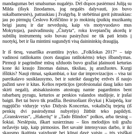
mandagumas bei smalsumas nugalėjo. Dėl drąsos pasiėmusi Juliją su
Milda (išsyk žinodamos, jog negalės dalyvauti, jos buvo
sukalbamesnės), patraukiau į žvalgybą. Ir stebėtinai greit įsitraukiau:
jau po pirmųjų Česlovo Kriščiūno ir jo mokinių (puikių muzikantų
beigi jaunų ir dar nevedusių, kaip vis motyvuodavo mus
Mokytojas), pasivadinusių „Čiutyta“, roku kvepiančių akordų ir
subtilių instrumentų solo buvau pasiryžusi ne tik pati leistis į
nuotykį, bet ir šia mintimi sugundyti visą dainininkių draugiją.
Ir iš tiesų, vasariška avantiūra įvyko. „Folkšokas 2017“ – taip
vadinosi ratiliokams (nors daugiau ratiliokėms) tekęs išbandymas.
Pirmoji ir pagrindinė mūsų užduotis buvo gražiai įdainuoti keturias
kone iki kraujo žinomas dainas, tiksliau, jų aranžuotes. Kurgi
iššūkis? Nauji ritmai, sąskambiai, o kur dar improvizacijos – visa tai
pareikalavo susiklausymo, bet ir suteikė daugybę erdvės iš naujo
pažinti save ir kitas. Kelios repeticijos (profesionalai daug laiko tam
skirti negali), atsisakiusioms atostogų namie pagardintos bent
rabarbarų pyragu, keturios ar penkios valandos studijoje, ir įrašai
baigti. Bet tai buvo tik pradžia. Besiruošiant išvykai į Klaipėdą, kur
rugpjūčio viduryje vyko Didysis Koncertas, vokalisčių trejetą (iš
penkių dvi pasirodymui nubyrėjo) žūtbūt teko papildyti.
„Granskveras“, „Hakerių“ ir „Tado Blindos“ polkos, arba tiesiog –
šokiai. Neslėpsiu, iškart susierzinau – šios melodijos toli gražu
nežavėjo taip, kaip pirmosios. Bet savaitė intensyvaus darbo, ir iki
skausmo įkaitinta vaizduotė bei kūnai davė vaisių – tris visiškai