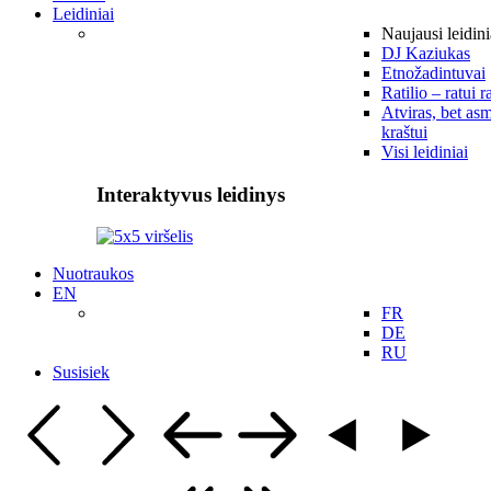
Leidiniai
Naujausi leidini
DJ Kaziukas
Etnožadintuvai
Ratilio – ratui r
Atviras, bet asm
kraštui
Visi leidiniai
Interaktyvus leidinys
Nuotraukos
EN
FR
DE
RU
Susisiek