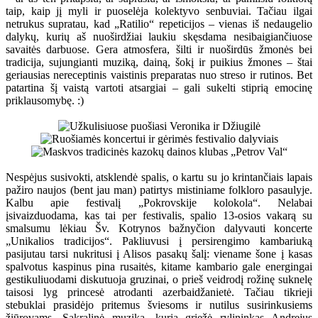
taip, kaip jį myli ir puoselėja kolektyvo senbuviai. Tačiau ilgai
netrukus supratau, kad „Ratilio“ repeticijos – vienas iš nedaugelio
dalykų, kurių aš nuoširdžiai laukiu skęsdama nesibaigiančiuose
savaitės darbuose. Gera atmosfera, šilti ir nuoširdūs žmonės bei
tradicija, sujungianti muziką, dainą, šokį ir puikius žmones – štai
geriausias nereceptinis vaistinis preparatas nuo streso ir rutinos. Bet
patartina šį vaistą vartoti atsargiai – gali sukelti stiprią emocinę
priklausomybę. :)
Nespėjus susivokti, atsklendė spalis, o kartu su jo krintančiais lapais
pažiro naujos (bent jau man) patirtys mistiniame folkloro pasaulyje.
Kalbu apie festivalį „Pokrovskije kolokola“. Nelabai
įsivaizduodama, kas tai per festivalis, spalio 13-osios vakarą su
smalsumu lėkiau Šv. Kotrynos bažnyčion dalyvauti koncerte
„Unikalios tradicijos“. Pakliuvusi į persirengimo kambariuką
pasijutau tarsi nukritusi į Alisos pasakų šalį: viename šone į kasas
spalvotus kaspinus pina rusaitės, kitame kambario gale energingai
gestikuliuodami diskutuoja gruzinai, o prieš veidrodį rožinę suknelę
taisosi lyg princesė atrodanti azerbaidžanietė. Tačiau tikrieji
stebuklai prasidėjo pritemus šviesoms ir nutilus susirinkusiems
žiūrovams. Sakralinė muzika, kurią griežė rylininkas Andrejus