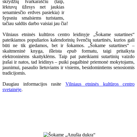
skrydžių tvarkaraščiu (taip,
lėktuvų ūžesys net jaukias
senamiesčio erdves pasiekia) ir
šypsniu smalsiems turistams,
tačiau saldūs darbo vaisiai jau čia!
Vilniaus etninės kultūros centro leidinyje „Šokame sutartines“
pateikiamos populiarios kalendorinių švenčių sutartinės, kurios gali
būti ne tik giedamos, bet ir šokamos. „Šokame sutartines“ –
skaitmeninė knyga, išleista
epub
formatu, taigi pritaikyta
elektroninėms skaityklėms. Taip pat pateikiami sutartinių vaizdo
įrašai ir natos, tad leidinys – puiki pagalbinė priemonė mokytojams,
jaunimui, pasaulio lietuviams ir visiems, besidomintiems senosiomis
tradicijomis.
Daugiau informacijos rasite
Vilniaus etninės kultūros centro
svetainėje
.