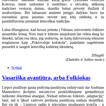
Kotovas, mane sudomino ir nustebino, o slovakių, atlikusių
tradicines vestuvių dainas, skardūs balsai privertė išsižioti iš
susižavėjimo. Bet labiausiai atmintin įstrigęs dalykas buvo tas
nuostabiai geras jausmas stovint tarp kitų ratiliokų ir su
pasididžiavimu pristatant lietuviškas tradicijas.
Labai džiaugiuosi, kad buvau priimta į Vilniaus universiteto folkloro
ansamblio šeimą. Nors man ir kitiems naujokams dar reikia daug ko
išmokti, tačiau esu tikra, jog senbuvių, ne kartą dalyvavusių tokiuose
renginiuose kaip „Pokrovskije kolokola“, padedami sugebėsime
puoselėti ir saugoti lietuvišką kultūrinį identitetą.
Džiugilė
(Damilės ir Julitos nuotr.)
Įvykiai
Vasariška avantiūra, arba Folkšokas
Liepos pradžioje gautą prašymą-pasiūlymą sudalyvauti dar Andriaus
Mamontovo įkvėptos iniciatyvos penkioliktajame gimtadienyje
sutikome išskirtinai atsargiai. Niekad nebuvau folkloro „adaptacijų“
fanė, tad ir šįkart vadovės perduotą pasiūlymą sutikau skeptiškai.
Bet vis tik – Lietuvos radijo ir televizijos prodiuseris kviečia – ir