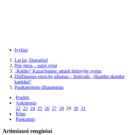
Įvykiai
Lai lai, Shanghai!
Prie jūros – nauji vėjai
„Ratilio“ Kazachstane: atrasti lietuvybę svetur
Didžiausias emocijų užtaisas – festivalis „Skamba skamba
kankliai“
Pasikartojimo džiaugsmas
Pradėti
Ankstesnis
22
23
24
25
26
27
28
29
30
31
Kitas
Paskutinis
Artimiausi renginiai