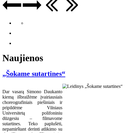
Naujienos
„Šokame sutartines“
Dar vasarą Simono Daukanto
kiemą išbraižėme įvairiausiais
choreografiniais piešiniais ir
pripildėme Vilniaus
Universitetą polifoniniu
dūzgesiu – filmavome
sutartines. Teko paplušėti,
nepamirštant derinti atlikimo su