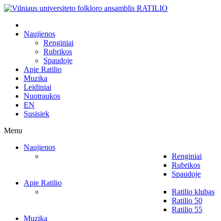
Naujienos
Renginiai
Rubrikos
Spaudoje
Apie Ratilio
Muzika
Leidiniai
Nuotraukos
EN
Susisiek
Menu
Naujienos
Renginiai
Rubrikos
Spaudoje
Apie Ratilio
Ratilio klubas
Ratilio 50
Ratilio 55
Muzika