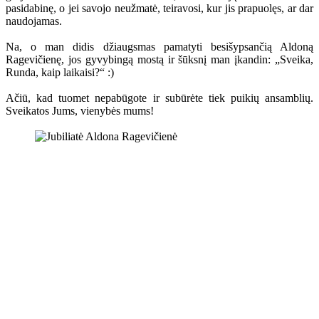
pasidabinę, o jei savojo neužmatė, teiravosi, kur jis prapuolęs, ar dar
naudojamas.
Na, o man didis džiaugsmas pamatyti besišypsančią Aldoną
Ragevičienę, jos gyvybingą mostą ir šūksnį man įkandin: „Sveika,
Runda, kaip laikaisi?“ :)
Ačiū, kad tuomet nepabūgote ir subūrėte tiek puikių ansamblių.
Sveikatos Jums, vienybės mums!