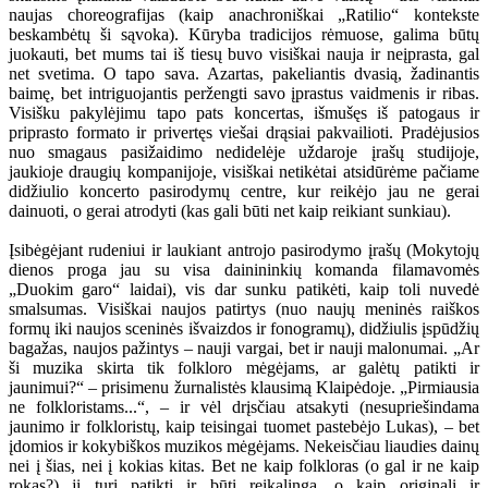
naujas choreografijas (kaip anachroniškai „Ratilio“ kontekste
beskambėtų ši sąvoka). Kūryba tradicijos rėmuose, galima būtų
juokauti, bet mums tai iš tiesų buvo visiškai nauja ir neįprasta, gal
net svetima. O tapo sava. Azartas, pakeliantis dvasią, žadinantis
baimę, bet intriguojantis peržengti savo įprastus vaidmenis ir ribas.
Visišku pakylėjimu tapo pats koncertas, išmušęs iš patogaus ir
priprasto formato ir privertęs viešai drąsiai pakvailioti. Pradėjusios
nuo smagaus pasižaidimo nedidelėje uždaroje įrašų studijoje,
jaukioje draugių kompanijoje, visiškai netikėtai atsidūrėme pačiame
didžiulio koncerto pasirodymų centre, kur reikėjo jau ne gerai
dainuoti, o gerai atrodyti (kas gali būti net kaip reikiant sunkiau).
Įsibėgėjant rudeniui ir laukiant antrojo pasirodymo įrašų (Mokytojų
dienos proga jau su visa dainininkių komanda filamavomės
„Duokim garo“ laidai), vis dar sunku patikėti, kaip toli nuvedė
smalsumas. Visiškai naujos patirtys (nuo naujų meninės raiškos
formų iki naujos sceninės išvaizdos ir fonogramų), didžiulis įspūdžių
bagažas, naujos pažintys – nauji vargai, bet ir nauji malonumai. „Ar
ši muzika skirta tik folkloro mėgėjams, ar galėtų patikti ir
jaunimui?“ – prisimenu žurnalistės klausimą Klaipėdoje. „Pirmiausia
ne folkloristams...“, – ir vėl drįsčiau atsakyti (nesupriešindama
jaunimo ir folkloristų, kaip teisingai tuomet pastebėjo Lukas), – bet
įdomios ir kokybiškos muzikos mėgėjams. Nekeisčiau liaudies dainų
nei į šias, nei į kokias kitas. Bet ne kaip folkloras (o gal ir ne kaip
rokas?) ji turi patikti ir būti reikalinga, o kaip originali ir