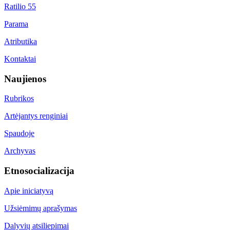
Ratilio 55
Parama
Atributika
Kontaktai
Naujienos
Rubrikos
Artėjantys renginiai
Spaudoje
Archyvas
Etnosocializacija
Apie iniciatyvą
Užsiėmimų aprašymas
Dalyvių atsiliepimai