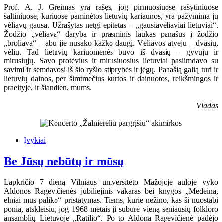
Prof. A. J. Greimas yra rašęs, jog pirmuosiuose rašytiniuose
šaltiniuose, kuriuose paminėtos lietuvių kariaunos, yra pažymima jų
vėliavų gausa. Užrašytas netgi epitetas – „gausiavėliaviai lietuviai“.
Žodžio „vėliava“ daryba ir prasminis laukas panašus į žodžio
„broliava“ – abu jie nusako kažko daugį. Vėliavos atveju – dvasių,
vėlių. Tad lietuvių kariuomenės buvo iš dvasių – gyvųjų ir
mirusiųjų. Savo protėvius ir mirusiuosius lietuviai pasiimdavo su
savimi ir semdavosi iš šio ryšio stiprybės ir jėgų. Panašią galią turi ir
lietuvių dainos, per šimtmečius kurtos ir dainuotos, reikšmingos ir
praeityje, ir šiandien, mums.
Vladas
Įvykiai
Be Jūsų nebūtų ir mūsų
Lapkričio 7 dieną Vilniaus universiteto Mažojoje auloje vyko
Aldonos Ragevičienės jubiliejinis vakaras bei knygos „Medeina,
elniai mus paliko“ pristatymas. Tiems, kurie nežino, kas ši nuostabi
ponia, atskleisiu, jog 1968 metais ji subūrė vieną seniausių folkloro
ansamblių Lietuvoje „Ratilio“. Po to Aldona Ragevičienė padėjo