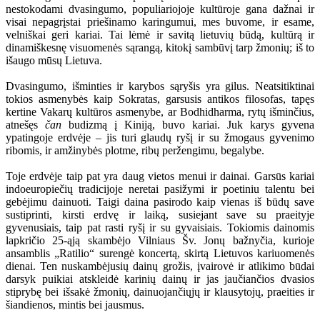
nestokodami dvasingumo, populiariojoje kultūroje gana dažnai ir
visai nepagrįstai priešinamo karingumui, mes buvome, ir esame,
velniškai geri kariai. Tai lėmė ir savitą lietuvių būdą, kultūrą ir
dinamiškesnę visuomenės sąrangą, kitokį sambūvį tarp žmonių; iš to
išaugo mūsų Lietuva.
Dvasingumo, išminties ir karybos sąryšis yra gilus. Neatsitiktinai
tokios asmenybės kaip Sokratas, garsusis antikos filosofas, tapęs
kertine Vakarų kultūros asmenybe, ar Bodhidharma, rytų išminčius,
atnešęs
čan
budizmą į Kiniją, buvo kariai. Juk karys gyvena
ypatingoje erdvėje – jis turi glaudų ryšį ir su žmogaus gyvenimo
ribomis, ir amžinybės plotme, ribų peržengimu, begalybe.
Toje erdvėje taip pat yra daug vietos menui ir dainai. Garsūs kariai
indoeuropiečių tradicijoje neretai pasižymi ir poetiniu talentu bei
gebėjimu dainuoti. Taigi daina pasirodo kaip vienas iš būdų save
sustiprinti, kirsti erdvę ir laiką, susiejant save su praeityje
gyvenusiais, taip pat rasti ryšį ir su gyvaisiais. Tokiomis dainomis
lapkričio 25-ąją skambėjo Vilniaus Šv. Jonų bažnyčia, kurioje
ansamblis „Ratilio“ surengė koncertą, skirtą Lietuvos kariuomenės
dienai. Ten nuskambėjusių dainų grožis, įvairovė ir atlikimo būdai
darsyk puikiai atskleidė karinių dainų ir jas jaučiančios dvasios
stiprybę bei išsakė žmonių, dainuojančiųjų ir klausytojų, praeities ir
šiandienos, mintis bei jausmus.