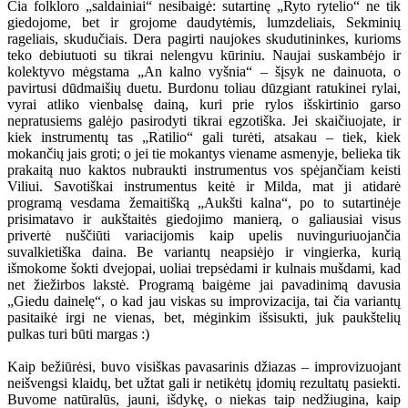
Čia folkloro „saldainiai“ nesibaigė: sutartinę „Ryto rytelio“ ne tik
giedojome, bet ir grojome daudytėmis, lumzdeliais, Sekminių
rageliais, skudučiais. Dera pagirti naujokes skudutininkes, kurioms
teko debiutuoti su tikrai nelengvu kūriniu. Naujai suskambėjo ir
kolektyvo mėgstama „An kalno vyšnia“ – šįsyk ne dainuota, o
pavirtusi dūdmaišių duetu. Burdonu toliau dūzgiant ratukinei rylai,
vyrai atliko vienbalsę dainą, kuri prie rylos išskirtinio garso
nepratusiems galėjo pasirodyti tikrai egzotiška. Jei skaičiuojate, ir
kiek instrumentų tas „Ratilio“ gali turėti, atsakau – tiek, kiek
mokančių jais groti; o jei tie mokantys viename asmenyje, belieka tik
prakaitą nuo kaktos nubraukti instrumentus vos spėjančiam keisti
Viliui. Savotiškai instrumentus keitė ir Milda, mat ji atidarė
programą vesdama žemaitišką „Aukšti kalna“, po to sutartinėje
prisimatavo ir aukštaitės giedojimo manierą, o galiausiai visus
privertė nuščiūti variacijomis kaip upelis nuvinguriuojančia
suvalkietiška daina. Be variantų neapsiėjo ir vingierka, kurią
išmokome šokti dvejopai, uoliai trepsėdami ir kulnais mušdami, kad
net žiežirbos lakstė. Programą baigėme jai pavadinimą davusia
„Giedu dainelę“, o kad jau viskas su improvizacija, tai čia variantų
pasitaikė irgi ne vienas, bet, mėginkim išsisukti, juk paukštelių
pulkas turi būti margas :)
Kaip bežiūrėsi, buvo visiškas pavasarinis džiazas – improvizuojant
neišvengsi klaidų, bet užtat gali ir netikėtų įdomių rezultatų pasiekti.
Buvome natūralūs, jauni, išdykę, o niekas taip nedžiugina, kaip