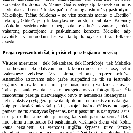
koncertas Kordobos Dr. Manuel Suárez salėje atpirko nesklandumus
ir vienbalsiai buvo išrinktas pačiu sėkmingiausiu mūsų pasirodymu
Meksikoje. Tačiau folkloras – ne vien sceninis menas, o „Ratilio“
nebūtų „Ratilio“, jei į linksmybes neįtrauktų ir publikos. Pabandę
pašokdinti susirinkusius ir netgi sulaukę eilutės savanorių, mielai
vakaronę pakartojome ir paskutiniame koncerte Meksike, taip
savotiškai vainikuodami festivalį tautų draugyste ir tikra folkloro
dvasia.
Proga reprezentuoti šalį ir prisidėti prie teigiamų pokyčių
Visuose miestuose – tiek Sakatekase, tiek Kordoboje, tiek Meksike
– ratiliokams teko dalyvauti ne tik koncertuose ir eisenose, bet ir
įvairesnėse veiklose. Visų pirma, žinoma, reprezentacinėse.
Ansamblio atstovams teko garbė susipažinti ne tik su festivalio
organizatoriais, bet ir su mus priėmusių miestų valdžios atstovais.
Taip pat sudalyvauta ir dar neregėto masto fotografijose. Šis
malonumas-pareiga kiekvienąsyk buvo ir nemenkas išbandymas –
net ir ankstyvą rytą gerą pusvalandį rikiuojami kolektyvai iš daugiau
kaip penkiasdešimties šalių iki „tikrojo“ kadro užfiksavimo spėjo
pamesti ne tik ankstyvas šypsenas, bet ir paskutinius kantrybės lašus,
o ką jau kalbėti apie tokią pramogą, kai saulė pasiekia zenitą! Užtat
nuo pirmųjų nuotraukų iki paskutiniųjų viešnagės dienų visi, kokia
kalba bekalbėtų, su vienodai rūgščia šypsena buvo išmokę
skanduoti: „Uno, dos, tres – una mas!..“ Net keista pagalvojus, kad