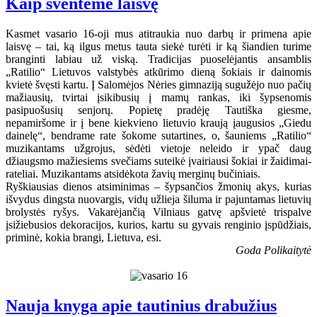
Kaip šventėme laisvę
Kasmet vasario 16-oji mus atitraukia nuo darbų ir primena apie
laisvę – tai, ką ilgus metus tauta siekė turėti ir ką šiandien turime
branginti labiau už viską. Tradicijas puoselėjantis ansamblis
„Ratilio“ Lietuvos valstybės atkūrimo dieną šokiais ir dainomis
kvietė švęsti kartu. Į Salomėjos Nėries gimnaziją sugužėjo nuo pačių
mažiausių, tvirtai įsikibusių į mamų rankas, iki šypsenomis
pasipuošusių senjorų. Popietę pradėję Tautiška giesme,
nepamiršome ir į bene kiekvieno lietuvio kraują įaugusios „Giedu
dainelę“, bendrame rate šokome sutartines, o, šauniems „Ratilio“
muzikantams užgrojus, sėdėti vietoje neleido ir ypač daug
džiaugsmo mažiesiems svečiams suteikė įvairiausi šokiai ir žaidimai-
rateliai. Muzikantams atsidėkota žavių merginų bučiniais.
Ryškiausias dienos atsiminimas – šypsančios žmonių akys, kurias
išvydus dingsta nuovargis, vidų užlieja šiluma ir pajuntamas lietuvių
brolystės ryšys. Vakarėjančią Vilniaus gatvę apšvietė trispalve
įsižiebusios dekoracijos, kurios, kartu su gyvais renginio įspūdžiais,
priminė, kokia brangi, Lietuva, esi.
Goda Polikaitytė
Nauja knyga apie tautinius drabužius