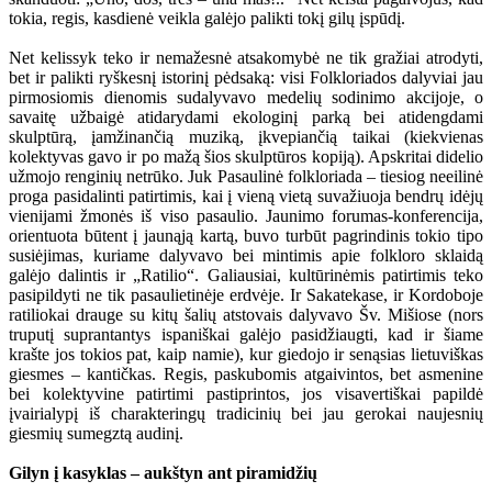
tokia, regis, kasdienė veikla galėjo palikti tokį gilų įspūdį.
Net kelissyk teko ir nemažesnė atsakomybė ne tik gražiai atrodyti,
bet ir palikti ryškesnį istorinį pėdsaką: visi Folkloriados dalyviai jau
pirmosiomis dienomis sudalyvavo medelių sodinimo akcijoje, o
savaitę užbaigė atidarydami ekologinį parką bei atidengdami
skulptūrą, įamžinančią muziką, įkvepiančią taikai (kiekvienas
kolektyvas gavo ir po mažą šios skulptūros kopiją). Apskritai didelio
užmojo renginių netrūko. Juk Pasaulinė folkloriada – tiesiog neeilinė
proga pasidalinti patirtimis, kai į vieną vietą suvažiuoja bendrų idėjų
vienijami žmonės iš viso pasaulio. Jaunimo forumas-konferencija,
orientuota būtent į jaunąją kartą, buvo turbūt pagrindinis tokio tipo
susiėjimas, kuriame dalyvavo bei mintimis apie folkloro sklaidą
galėjo dalintis ir „Ratilio“. Galiausiai, kultūrinėmis patirtimis teko
pasipildyti ne tik pasaulietinėje erdvėje. Ir Sakatekase, ir Kordoboje
ratiliokai drauge su kitų šalių atstovais dalyvavo Šv. Mišiose (nors
truputį suprantantys ispaniškai galėjo pasidžiaugti, kad ir šiame
krašte jos tokios pat, kaip namie), kur giedojo ir senąsias lietuviškas
giesmes – kantičkas. Regis, paskubomis atgaivintos, bet asmenine
bei kolektyvine patirtimi pastiprintos, jos visavertiškai papildė
įvairialypį iš charakteringų tradicinių bei jau gerokai naujesnių
giesmių sumegztą audinį.
Gilyn į kasyklas – aukštyn ant piramidžių