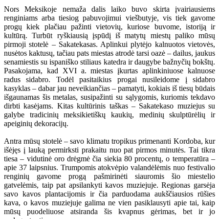
Nors Meksikoje nemaža dalis laiko buvo skirta įvairiausiems
renginiams arba tiesiog pabuvojimui viešbutyje, vis tiek gavome
progų kiek plačiau pažinti vietovių, kuriose buvome, istoriją ir
kultūrą. Turbūt ryškiausią įspūdį iš matytų miestų paliko mūsų
pirmoji stotelė – Sakatekasas. Aplinkui plytėjo kalnuotos vietovės,
nusėtos kaktusų, tačiau pats miestas atrodė tarsi oazė – dailus, jaukus
senamiestis su ispaniško stiliaus katedra ir daugybe bažnyčių bokštų.
Pasakojama, kad XVI a. miestas įkurtas aplinkiniuose kalnuose
radus sidabro. Todėl pasitaikius progai nusileidome į sidabro
kasyklas – dabar jau neveikiančias – pamatyti, kokiais iš tiesų būdais
išgaunamas šis metalas, susipažinti su sąlygomis, kuriomis tekdavo
dirbti kasėjams. Kitas kultūrinis taškas – Sakatekaso muziejus su
galybe tradicinių meksikietiškų kaukių, medinių skulptūrėlių ir
apeiginių dekoracijų.
Antra mūsų stotelė – savo klimatu tropikus primenanti Kordoba, kur
išėjęs į lauką permirksti prakaitu nuo pat pirmos minutės. Tai tikra
tiesa – vidutinė oro drėgmė čia siekia 80 procentų, o temperatūra –
apie 37 laipsnius. Trumpomis atokvėpio valandėlėmis nuo festivalio
renginių gavome progą pašmirinėti siauromis šio miestelio
gatvelėmis, taip pat apsilankyti kavos muziejuje. Regionas garsėja
savo kavos plantacijomis ir čia parduodama aukščiausios rūšies
kava, o kavos muziejuje galima ne vien pasiklausyti apie tai, kaip
mūsų puodeliuose atsiranda šis kvapnus gėrimas, bet ir jo