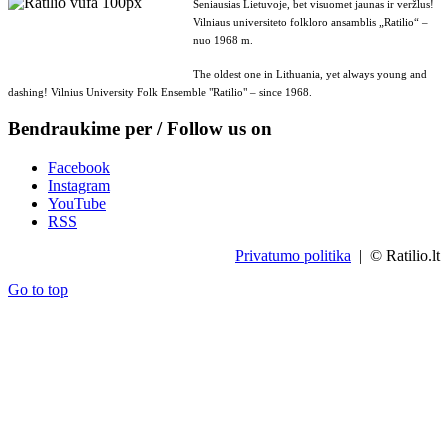
Seniausias Lietuvoje, bet visuomet jaunas ir veržlus!
Vilniaus universiteto folkloro ansamblis „Ratilio“ –
nuo 1968 m.
The oldest one in Lithuania, yet always young and
dashing! Vilnius University Folk Ensemble "Ratilio" – since 1968.
Bendraukime per / Follow us on
Facebook
Instagram
YouTube
RSS
Privatumo politika
| © Ratilio.lt
Go to top