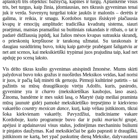
aplankyti tris objektus: bažnyčią, kapines ir turgų. Aplankėme visus
tris, bet turgus, kaip žinia, įdomiausias, nes tikrasis gyvenimas tenai
juk ir verda. Suvenyrų turgeliai tokie jaukūs ir malonūs
–
derėtis ir
galima, ir reikia, ir smagu. Kordobos turgus išsiskyrė plačiausia
kvapų ir emocijų amplitude: tradiciška kvadratų sistema, siauri
praėjimai, maistas pramaišiui su buitiniais rakandais ir rūbais, o tat ir
padarė didžiausią įspūdį, kai žalios mėsos kvapas sutraukia skrandį,
o prieskonių krepšiuose ir tarakoną užmatai. Su tarakonais ir
daugiau susidūrimų buvo, tokių kaip gatvėje prabėgant šaligatviu ar
net ant scenos, kai meksikietiški trypimai juos prajudina taip, kad net
apduję po sceną laksto.
Vis dėlto tikras krašto gyvenimas atsispindi žmonėse. Mums skirti
palydovai buvo toks gražus ir nuoširdus Meksikos veidas, kad norisi
ir juos, ir pačią šalį minėti tik geruoju. Pirmoji kultūrinė patirtis – tai
pažintis su mūsų draugiškuoju virėju Adolfo, kuris, pasirodo,
gyvenime yra ir
charro
(meksikietiškas kaubojus, laso asas).
Žinoma, bandėme ir mes sukti lasą, o Marytė (taip meiliai praminta
mūsų jaunutė gidė) pamokė meksikietiško trepsėjimo ir kiekvieno
vakarėlio
country mexican dance
, kurį, kaip vėliau įsitikinom, tikrai
šoka kiekvienam vakarėly. Pavyzdžiui, tradiciniame vakare
Kordoboje, kurio programoje buvo dar ir puiki
mariachi
grupė,
apėjusi ir apdainavusi visus stalus, jodinėjimas mechaniniu buliumi
ir pinjatos daužymas. Kad meksikiečiai be galo paprasti ir draugiški,
įsitikinom ne kartą, bet ypač paskutinę dieną Meksike, dalyvaudami