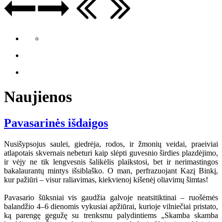
Naujienos
Pavasarinės išdaigos
Nusišypsojus saulei, giedrėja, rodos, ir žmonių veidai, praeiviai
atlapotais skvernais nebeturi kaip slėpti guvesnio širdies plazdėjimo,
ir vėjy ne tik lengvesnis šalikėlis plaikstosi, bet ir nerimastingos
bakalaurantų mintys išsiblaško. O man, perfrazuojant Kazį Binkį,
kur pažiūri – visur raliavimas, kiekvienoj kišenėj oliavimų šimtas!
Pavasario šūksniai vis gaudžia galvoje neatsitiktinai – ruošėmės
balandžio 4–6 dienomis vykusiai apžiūrai, kurioje vilniečiai pristato,
ką parengę gegužę su trenksmu palydintiems „Skamba skamba