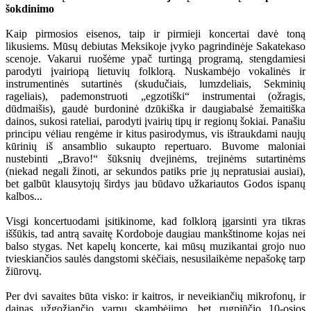
šokdinimo
Kaip pirmosios eisenos, taip ir pirmieji koncertai davė toną
likusiems. Mūsų debiutas Meksikoje įvyko pagrindinėje Sakatekaso
scenoje. Vakarui ruošėme ypač turtingą programą, stengdamiesi
parodyti įvairiopą lietuvių folklorą. Nuskambėjo vokalinės ir
instrumentinės sutartinės (skudučiais, lumzdeliais, Sekminių
rageliais), pademonstruoti „egzotiški“ instrumentai (ožragis,
dūdmaišis), gaudė burdoninė dzūkiška ir daugiabalsė žemaitiška
dainos, sukosi rateliai, parodyti įvairių tipų ir regionų šokiai. Panašiu
principu vėliau rengėme ir kitus pasirodymus, vis ištraukdami naujų
kūrinių iš ansamblio sukaupto repertuaro. Buvome maloniai
nustebinti „Bravo!“ šūksnių dvejinėms, trejinėms sutartinėms
(niekad negali žinoti, ar sekundos patiks prie jų nepratusiai ausiai),
bet galbūt klausytojų širdys jau būdavo užkariautos Godos ispanų
kalbos...
Visgi koncertuodami įsitikinome, kad folklorą įgarsinti yra tikras
iššūkis, tad antrą savaitę Kordoboje daugiau mankštinome kojas nei
balso stygas. Net kapelų koncerte, kai mūsų muzikantai grojo nuo
tvieskiančios saulės dangstomi skėčiais, nesusilaikėme nepašokę tarp
žiūrovų.
Per dvi savaites būta visko: ir kaitros, ir neveikiančių mikrofonų, ir
dainas užgožiančio varpų skambėjimo, bet rugpjūčio 10-osios