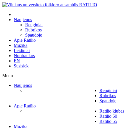
Naujienos
Renginiai
Rubrikos
Spaudoje
Apie Ratilio
Muzika
Leidiniai
Nuotraukos
EN
Susisiek
Menu
Naujienos
Renginiai
Rubrikos
Spaudoje
Apie Ratilio
Ratilio klubas
Ratilio 50
Ratilio 55
Muzika