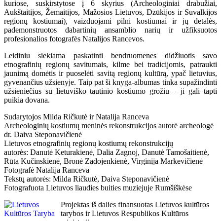
kuriose, suskirstytose į 6 skyrius (Archeologiniai drabužiai,
Aukštaitijos, Žemaitijos, Mažosios Lietuvos, Dzūkijos ir Suvalkijos
regionų kostiumai), vaizduojami pilni kostiumai ir jų detalės,
pademonstruotos dabartinių ansamblio narių ir užfiksuotos
profesionalios fotografės Natalijos Rancevos.
Leidiniu siekiama paskatinti bendruomenes didžiuotis savo
etnografinių regionų savitumais, kilme bei tradicijomis, patraukti
jaunimą domėtis ir puoselėti savitą regionų kultūrą, ypač lietuvius,
gyvenančius užsienyje. Taip pat ši knyga-albumas tinka supažindinti
užsieniečius su lietuviško tautinio kostiumo grožiu – ji gali tapti
puikia dovana.
Sudarytojos Milda Ričkutė ir Natalija Ranceva
Archeologinių kostiumų meninės rekonstrukcijos autorė archeologė
dr. Daiva Steponavičienė
Lietuvos etnografinių regionų kostiumų rekonstrukcijų
autorės: Danutė Keturakienė, Dalia Zagnoj, Danutė Tamošaitienė,
Rūta Kučinskienė, Bronė Zadojenkienė, Virginija Markevičienė
Fotografė Natalija Ranceva
Tekstų autorės: Milda Ričkutė, Daiva Steponavičienė
Fotografuota Lietuvos liaudies buities muziejuje Rumšiškėse
Projektas iš dalies finansuotas Lietuvos kultūros
tarybos ir Lietuvos Respublikos Kultūros