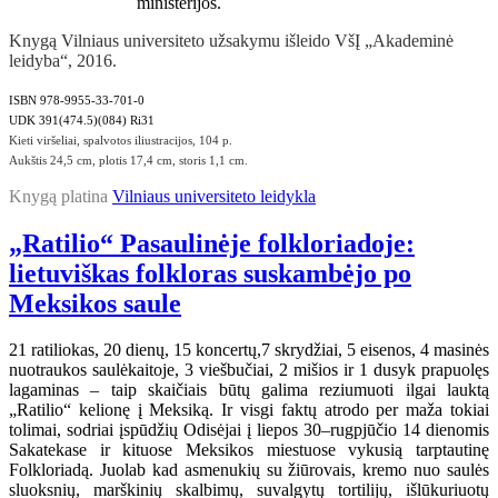
ministerijos.
Knygą Vilniaus universiteto užsakymu išleido VšĮ „Akademinė
leidyba“, 2016.
ISBN 978-9955-33-701-0
UDK 391(474.5)(084) Ri31
Kieti viršeliai, spalvotos iliustracijos, 104 p.
Aukštis 24,5 cm, plotis 17,4 cm, storis 1,1 cm.
Knygą platina
Vilniaus universiteto leidykla
„Ratilio“ Pasaulinėje folkloriadoje:
lietuviškas folkloras suskambėjo po
Meksikos saule
21 ratiliokas, 20 dienų, 15 koncertų,7 skrydžiai, 5 eisenos, 4 masinės
nuotraukos saulėkaitoje, 3 viešbučiai, 2 mišios ir 1 dusyk prapuolęs
lagaminas – taip skaičiais būtų galima reziumuoti ilgai lauktą
„Ratilio“ kelionę į Meksiką. Ir visgi faktų atrodo per maža tokiai
tolimai, sodriai įspūdžių Odisėjai į liepos 30–rugpjūčio 14 dienomis
Sakatekase ir kituose Meksikos miestuose vykusią tarptautinę
Folkloriadą. Juolab kad asmenukių su žiūrovais, kremo nuo saulės
sluoksnių, marškinių skalbimų, suvalgytų tortilijų, išlūkuriuotų