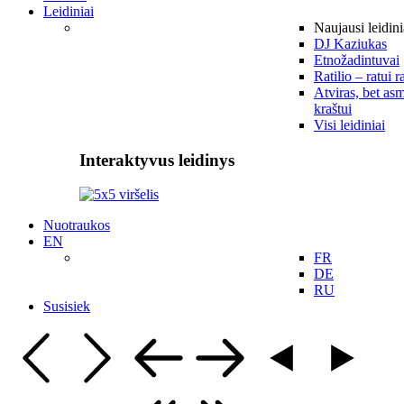
Leidiniai
Naujausi leidini
DJ Kaziukas
Etnožadintuvai
Ratilio – ratui r
Atviras, bet asm
kraštui
Visi leidiniai
Interaktyvus leidinys
Nuotraukos
EN
FR
DE
RU
Susisiek