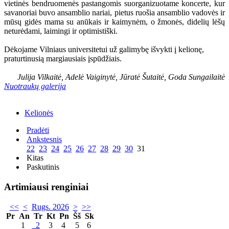
vietinės bendruomenės pastangomis suorganizuotame koncerte, kur
savanoriai buvo ansamblio nariai, pietus ruošia ansamblio vadovės ir
mūsų gidės mama su anūkais ir kaimynėm, o žmonės, didelių lėšų
neturėdami, laimingi ir optimistiški.
Dėkojame Vilniaus universitetui už galimybę išvykti į kelionę,
praturtinusią margiausiais įspūdžiais.
Julija Vilkaitė, Adelė Vaiginytė, Jūratė Šutaitė, Goda Sungailaitė
Nuotraukų galerija
Kelionės
Pradėti
Ankstesnis
22
23
24
25
26
27
28
29
30
31
Kitas
Paskutinis
Artimiausi renginiai
<<
<
Rugs. 2026
>
>>
Pr
An
Tr
Kt
Pn
Šš
Sk
1
2
3
4
5
6