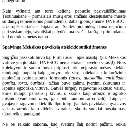
padegustuoti.
Kaip vyšnaitė ant torto kelionę papuošė pasivaikščiojimas
Teotihuakane – pirmaisiais mūsų eros amžiais klestėjusiame mieste
su dangų remenčiomis piramidėmis, dabar globojamame UNESCO.
Užsiropštus stačiais laiptais ant Saulės piramidės, daina nejučiom
pati suskambėjo, savotiškai palydėdama svečią kraštą ir primindama,
kad netrukus metas namo.
Spalvingą Meksikos paveikslą atskleidė sutikti žmonės
Sugrįžus pasakoti buvo ką. Pirmiausia – apie maistą (juk Meksikos
virtuvė yra įtraukta į UNESCO nematerialaus paveldo sąrašą!). Nors
kolektyvui ir sunku buvo priprasti prie neįprasto mėsos kiekio,
raudonųjų pupelių kaip garnyro prie visų patiekalų ir kukurūzinių
paplotėlių įvairiausiomis formomis (
tacos
,
quesadilla
,
enchillada
,
gordita
,
torta
,
burittos
), tačiau buvo galima įvertinti skirtumus ir
lepintis egzotiška virtuve. Gatvės turgely ragavome kaktuso vaisių,
kurie nulupti panašūs į kivius, o skonis kaip arbūzo ir agurko
mišinio (vadinami
tuna
, gali būti raudoni arba žali). Taip pat
gvajavos ragavome kiek tik tilpo ir irgi įvairiais pavidalais: gvajavos
vaisius atrodo kaip didelis svarainis, skonis sunkiai nusakomas,
tikrai reikia paragauti.
Ne be reikalo sakoma, kad svetimą šalį norint pažinti, reikia