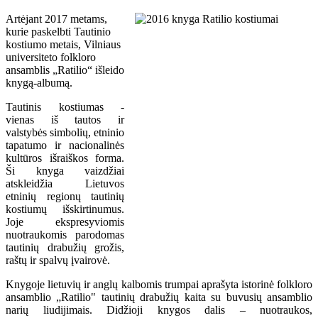
Artėjant 2017 metams,
kurie paskelbti Tautinio
kostiumo metais, Vilniaus
universiteto folkloro
ansamblis „Ratilio“ išleido
knygą-albumą.
Tautinis kostiumas -
vienas iš tautos ir
valstybės simbolių, etninio
tapatumo ir nacionalinės
kultūros išraiškos forma.
Ši knyga vaizdžiai
atskleidžia Lietuvos
etninių regionų tautinių
kostiumų išskirtinumus.
Joje ekspresyviomis
nuotraukomis parodomas
tautinių drabužių grožis,
raštų ir spalvų įvairovė.
Knygoje lietuvių ir anglų kalbomis trumpai aprašyta istorinė folkloro
ansamblio „Ratilio" tautinių drabužių kaita su buvusių ansamblio
narių liudijimais. Didžioji knygos dalis – nuotraukos,