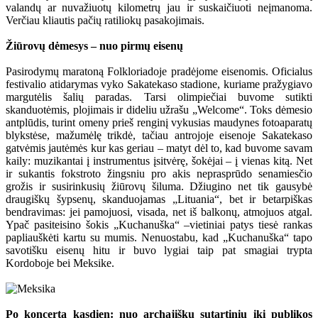
valandų ar nuvažiuotų kilometrų jau ir suskaičiuoti neįmanoma.
Verčiau kliautis pačių ratiliokų pasakojimais.
Žiūrovų dėmesys – nuo pirmų eisenų
Pasirodymų maratoną Folkloriadoje pradėjome eisenomis. Oficialus
festivalio atidarymas vyko Sakatekaso stadione, kuriame pražygiavo
margutėlis šalių paradas. Tarsi olimpiečiai buvome sutikti
skanduotėmis, plojimais ir dideliu užrašu „Welcome“. Toks dėmesio
antplūdis, turint omeny prieš renginį vykusias maudynes fotoaparatų
blykstėse, mažumėlę trikdė, tačiau antrojoje eisenoje Sakatekaso
gatvėmis jautėmės kur kas geriau – matyt dėl to, kad buvome savam
kaily: muzikantai į instrumentus įsitvėrę, šokėjai – į vienas kitą. Net
ir sukantis fokstroto žingsniu pro akis neprasprūdo senamiesčio
grožis ir susirinkusių žiūrovų šiluma. Džiugino net tik gausybė
draugiškų šypsenų, skanduojamas „Lituania“, bet ir betarpiškas
bendravimas: jei pamojuosi, visada, net iš balkonų, atmojuos atgal.
Ypač pasiteisino šokis „Kuchanuška“ –vietiniai patys tiesė rankas
papliauškėti kartu su mumis. Nenuostabu, kad „Kuchanuška“ tapo
savotišku eisenų hitu ir buvo lygiai taip pat smagiai trypta
Kordoboje bei Meksike.
Po koncertą kasdien: nuo archajiškų sutartinių iki publikos