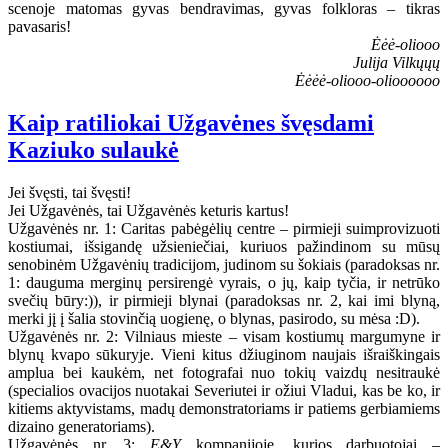
scenoje matomas gyvas bendravimas, gyvas folkloras – tikras
pavasaris!
Ėėė-oliooo
Julija Vilkųųų
Ėėėė-oliooo-olioooooo
Kaip ratiliokai Užgavėnes švęsdami
Kaziuko sulaukė
Jei švęsti, tai švęsti!
Jei Užgavėnės, tai Užgavėnės keturis kartus!
Užgavėnės nr. 1: Caritas pabėgėlių centre – pirmieji suimprovizuoti
kostiumai, išsigandę užsieniečiai, kuriuos pažindinom su mūsų
senobinėm Užgavėnių tradicijom, judinom su šokiais (paradoksas nr.
1: dauguma merginų persirengė vyrais, o jų, kaip tyčia, ir netrūko
svečių būry:)), ir pirmieji blynai (paradoksas nr. 2, kai imi blyną,
merki jį į šalia stovinčią uogienę, o blynas, pasirodo, su mėsa :D).
Užgavėnės nr. 2: Vilniaus mieste – visam kostiumų margumyne ir
blynų kvapo sūkuryje. Vieni kitus džiuginom naujais išraiškingais
amplua bei kaukėm, net fotografai nuo tokių vaizdų nesitraukė
(specialios ovacijos nuotakai Severiutei ir ožiui Vladui, kas be ko, ir
kitiems aktyvistams, madų demonstratoriams ir patiems gerbiamiems
dizaino generatoriams).
Užgavėnės nr. 3:
E&Y
kompanijoje, kurios darbuotojai –