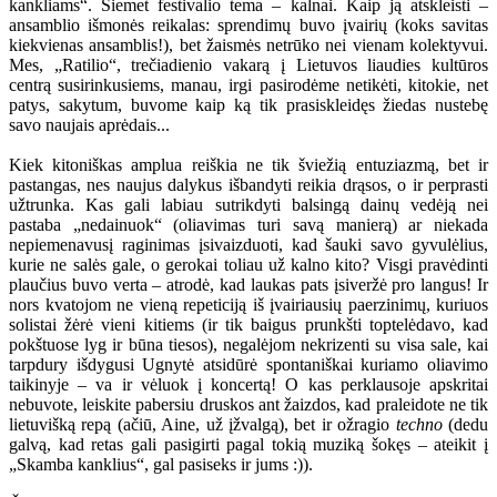
kankliams“. Šiemet festivalio tema – kalnai. Kaip ją atskleisti –
ansamblio išmonės reikalas: sprendimų buvo įvairių (koks savitas
kiekvienas ansamblis!), bet žaismės netrūko nei vienam kolektyvui.
Mes, „Ratilio“, trečiadienio vakarą į Lietuvos liaudies kultūros
centrą susirinkusiems, manau, irgi pasirodėme netikėti, kitokie, net
patys, sakytum, buvome kaip ką tik prasiskleidęs žiedas nustebę
savo naujais aprėdais...
Kiek kitoniškas amplua reiškia ne tik šviežią entuziazmą, bet ir
pastangas, nes naujus dalykus išbandyti reikia drąsos, o ir perprasti
užtrunka. Kas gali labiau sutrikdyti balsingą dainų vedėją nei
pastaba „nedainuok“ (oliavimas turi savą manierą) ar niekada
nepiemenavusį raginimas įsivaizduoti, kad šauki savo gyvulėlius,
kurie ne salės gale, o gerokai toliau už kalno kito? Visgi pravėdinti
plaučius buvo verta – atrodė, kad laukas pats įsiveržė pro langus! Ir
nors kvatojom ne vieną repeticiją iš įvairiausių paerzinimų, kuriuos
solistai žėrė vieni kitiems (ir tik baigus prunkšti toptelėdavo, kad
pokštuose lyg ir būna tiesos), negalėjom nekrizenti su visa sale, kai
tarpdury išdygusi Ugnytė atsidūrė spontaniškai kuriamo oliavimo
taikinyje – va ir vėluok į koncertą! O kas perklausoje apskritai
nebuvote, leiskite pabersiu druskos ant žaizdos, kad praleidote ne tik
lietuvišką repą (ačiū, Aine, už įžvalgą), bet ir ožragio
techno
(dedu
galvą, kad retas gali pasigirti pagal tokią muziką šokęs – ateikit į
„Skamba kanklius“, gal pasiseks ir jums :)).