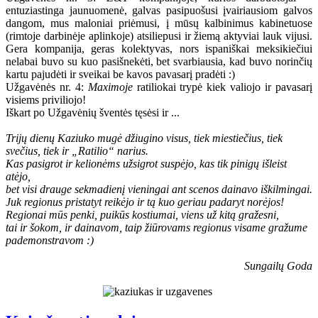
entuziastinga jaunuomenė, galvas pasipuošusi įvairiausiom galvos
dangom, mus maloniai priėmusi, į mūsų kalbinimus kabinetuose
(rimtoje darbinėje aplinkoje) atsiliepusi ir žiemą aktyviai lauk vijusi.
Gera kompanija, geras kolektyvas, nors ispaniškai meksikiečiui
nelabai buvo su kuo pasišnekėti, bet svarbiausia, kad buvo norinčių
kartu pajudėti ir sveikai be kavos pavasarį pradėti :)
Užgavėnės nr. 4:
Maximoje
ratiliokai trypė kiek valiojo ir pavasarį
visiems priviliojo!
Iškart po Užgavėnių šventės tęsėsi ir ...
Trijų dienų Kaziuko mugė džiugino visus, tiek miestiečius, tiek
svečius, tiek ir „Ratilio“ narius.
Kas pasigrot ir kelionėms užsigrot suspėjo, kas tik pinigų išleist
atėjo,
bet visi drauge sekmadienį vieningai ant scenos dainavo iškilmingai.
Juk regionus pristatyt reikėjo ir tą kuo geriau padaryt norėjos!
Regionai mūs penki, puikūs kostiumai, viens už kitą gražesni,
tai ir šokom, ir dainavom, taip žiūrovams regionus visame gražume
pademonstravom :)
Sungailų Goda