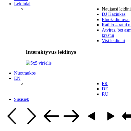
Leidiniai
Naujausi leidini
DJ Kaziukas
Etnožadintuvai
Ratilio – ratui r
Atviras, bet asm
kraštui
Visi leidiniai
Interaktyvus leidinys
Nuotraukos
EN
FR
DE
RU
Susisiek