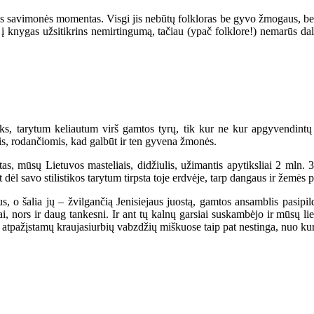
utos savimonės momentas. Visgi jis nebūtų folkloras be gyvo žmogaus, be 
udėta į knygas užsitikrins nemirtingumą, tačiau (ypač folklore!) nemar
oks, tarytum keliautum virš gamtos tyrų, tik kur ne kur apgyvendint
mis, rodančiomis, kad galbūt ir ten gyvena žmonės.
as, mūsų Lietuvos masteliais, didžiulis, užimantis apytiksliai 2 mln. 
t dėl savo stilistikos tarytum tirpsta toje erdvėje, tarp dangaus ir žemės p
, o šalia jų – žvilgančią Jenisiejaus juostą, gamtos ansamblis pasipil
i, nors ir daug tankesni. Ir ant tų kalnų garsiai suskambėjo ir mūsų lie
ire atpažįstamų kraujasiurbių vabzdžių miškuose taip pat nestinga, nuo ku