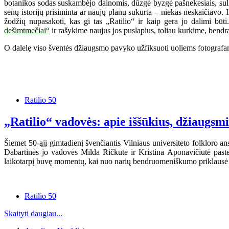
botanikos sodas suskambėjo dainomis, dūzgė byzgė pašnekesiais, sulin
senų istorijų prisiminta ar naujų planų sukurta – niekas neskaičiavo.
žodžių nupasakoti, kas gi tas „Ratilio“ ir kaip gera jo dalimi būt
dešimtmečiai“
ir rašykime naujus jos puslapius, toliau kurkime, bendra
O dalelę viso šventės džiaugsmo pavyko užfiksuoti uoliems fotografam
Ratilio 50
„Ratilio“ vadovės: apie iššūkius, džiaugsm
Šiemet 50-ąjį gimtadienį švenčiantis Vilniaus universiteto folkloro an
Dabartinės jo vadovės Milda Ričkutė ir Kristina Aponavičiūtė paste
laikotarpį buvę momentų, kai nuo narių bendruomeniškumo priklausė 
Ratilio 50
Skaityti daugiau...