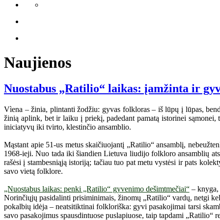
Naujienos
Nuostabus „Ratilio“ laikas: įamžinta ir gy
Vìena – žinia, plintanti žodžiu: gyvas folkloras – iš lūpų į lūpas, bend
žinią aplink, bet ir laiku į priekį, padedant pamatą istorinei sąmone
iniciatyvų iki tvirto, klestinčio ansamblio.
Mąstant apie 51-us metus skaičiuojantį „Ratilio“ ansamblį, nebeužtenka 
1968-ieji. Nuo tada iki šiandien Lietuva liudijo folkloro ansamblių ats
rašėsi į stambesniąją istoriją; tačiau tuo pat metu vystėsi ir pats kole
savo vietą folklore.
„Nuostabus laikas: penki „Ratilio“ gyvenimo dešimtmečiai“
– knyga, s
Norinčiųjų pasidalinti prisiminimais, žinomų „Ratilio“ vardų, netgi k
pokalbių idėja – neatsitiktinai folkloriška: gyvi pasakojimai tarsi ska
savo pasakojimus spausdintuose puslapiuose, taip tapdami „Ratilio“ reiš