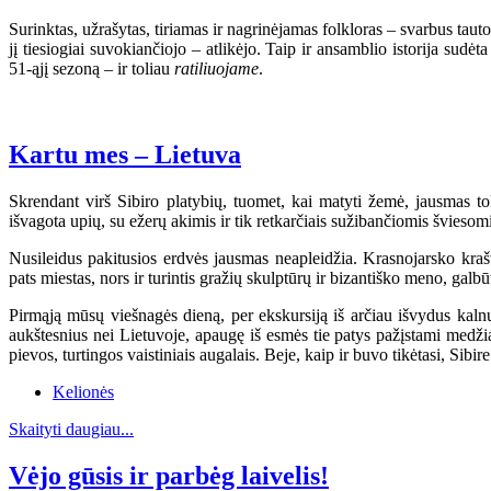
Surinktas, užrašytas, tiriamas ir nagrinėjamas folkloras – svarbus ta
jį tiesiogiai suvokiančiojo – atlikėjo. Taip ir ansamblio istorija s
51-ąjį sezoną – ir toliau
ratiliuojame
.
Kartu mes – Lietuva
Skrendant virš Sibiro platybių, tuomet, kai matyti žemė, jausmas t
išvagota upių, su ežerų akimis ir tik retkarčiais sužibančiomis švieso
Nusileidus pakitusios erdvės jausmas neapleidžia. Krasnojarsko krašt
pats miestas, nors ir turintis gražių skulptūrų ir bizantiško meno, galbū
Pirmąją mūsų viešnagės dieną, per ekskursiją iš arčiau išvydus kalnus
aukštesnius nei Lietuvoje, apaugę iš esmės tie patys pažįstami medžia
pievos, turtingos vaistiniais augalais. Beje, kaip ir buvo tikėtasi, Sib
Kelionės
Skaityti daugiau...
Vėjo gūsis ir parbėg laivelis!