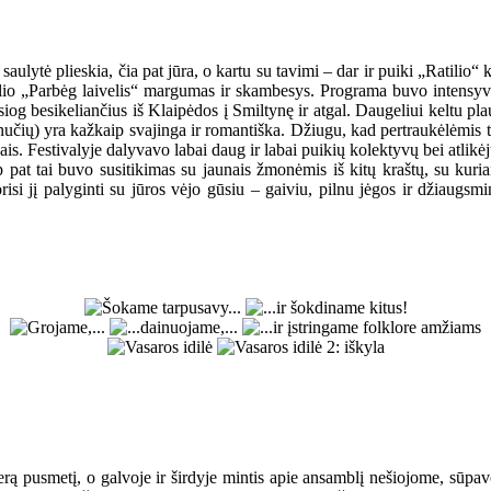
lytė plieskia, čia pat jūra, o kartu su tavimi – dar ir puiki „Ratilio“ k
valio „Parbėg laivelis“ margumas ir skambesys. Programa buvo intensyvi
iog besikeliančius iš Klaipėdos į Smiltynę ir atgal. Daugeliui keltu p
inučių) yra kažkaip svajinga ir romantiška. Džiugu, kad pertraukėlėmis t
vais. Festivalyje dalyvavo labai daug ir labai puikių kolektyvų bei atlikėjų
ip pat tai buvo susitikimas su jaunais žmonėmis iš kitų kraštų, su kur
risi jį palyginti su jūros vėjo gūsiu – gaiviu, pilnu jėgos ir džiaugsmi
ą pusmetį, o galvoje ir širdyje mintis apie ansamblį nešiojome, sūpavom