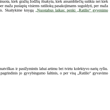
uota, kiek gražių žodžių išsakyta, kiek ansambliečių sutikta nei kiek
, per maža puslapių visiems ratiliokų pasakojimams suguldyti, per maža
ęsis. Skaitykime knygą
„Nuostabus laikas: penki „Ratilio“ gyvenimo
atviškas ir pasižymintis labai artimu bei tvirtu kolektyvo narių ryšiu.
 pagrindinis jo gyvybingumo šaltinis, o per visą „Ratilio“ gyvavimo