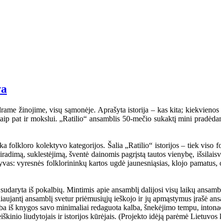
va
rame žinojime, visų sąmonėje. Aprašyta istorija – kas kita; kiekvienos ta
i, taip pat ir mokslui. „Ratilio“ ansamblis 50-mečio sukaktį mini pradėd
folkloro kolektyvo kategorijos. Šalia „Ratilio“ istorijos – tiek viso fol
iradimą, suklestėjimą, šventė dainomis pagrįstą tautos vienybę, išsilaisv
ktyvas: vyresnės folklorininkų kartos ugdė jaunesniąsias, klojo pamatus, 
udaryta iš pokalbių. Mintimis apie ansamblį dalijosi visų laikų ansambli
eliaujantį ansamblį svetur priėmusiųjų ieškojo ir jų apmąstymus įrašė an
mba iš knygos savo minimaliai redaguota kalba, šnekėjimo tempu, intonaci
kinio liudytojais ir istorijos kūrėjais. (Projekto idėją parėmė Lietuvos 