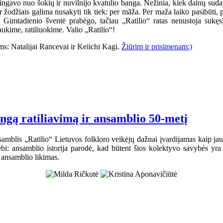
gavo nuo šokių ir nuvilnijo kvatulio banga. Nežinia, kiek dainų sudain
 Ir žodžiais galima nusakyti tik tiek: per mãža. Per maža laiko pasibūti
i. Gimtadienio šventė prabėgo, tačiau „Ratilio“ ratas nenustoja suk
ukime, ratiliuokime. Valio „Ratilio“!
s: Natalijai Rancevai ir Keiichi Kagi.
Žiūrim ir prisimenam:)
ingą ratiliavimą ir ansamblio 50-metį
samblis „Ratilio“ Lietuvos folkloro veikėjų dažnai įvardijamas kaip jaun
bi: ansamblio istorija parodė, kad būtent šios kolektyvo savybės yra
ansamblio likimas.