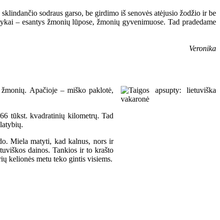
sklindančio sodraus garso, be girdimo iš senovės atėjusio žodžio ir be
ūs dalykai – esantys žmonių lūpose, žmonių gyvenimuose. Tad pradedame
Veronika
ų žmonių. Apačioje – miško paklotė,
366 tūkst. kvadratinių kilometrų. Tad
latybių.
do. Miela matyti, kad kalnus, nors ir
tuviškos dainos. Tankios ir to krašto
rių kelionės metu teko gintis visiems.