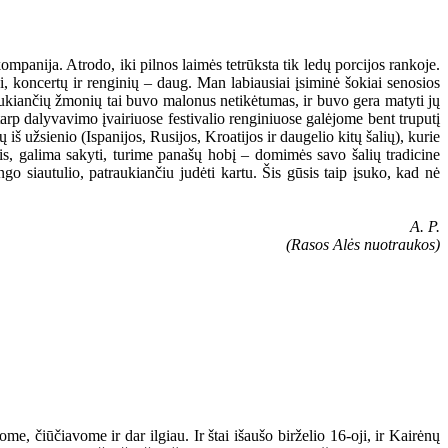
ompanija. Atrodo, iki pilnos laimės tetrūksta tik ledų porcijos rankoje.
, koncertų ir renginių – daug. Man labiausiai įsiminė šokiai senosios
laukiančių žmonių tai buvo malonus netikėtumas, ir buvo gera matyti jų
arp dalyvavimo įvairiuose festivalio renginiuose galėjome bent truputį
 iš užsienio (Ispanijos, Rusijos, Kroatijos ir daugelio kitų šalių), kurie
iais, galima sakyti, turime panašų hobį – domimės savo šalių tradicine
ngo siautulio, patraukiančiu judėti kartu. Šis gūsis taip įsuko, kad nė
A. P.
(Rasos Alės nuotraukos)
e, čiūčiavome ir dar ilgiau. Ir štai išaušo birželio 16-oji, ir Kairėnų