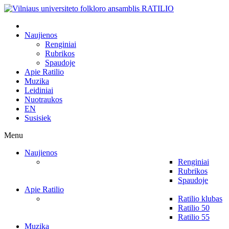
Naujienos
Renginiai
Rubrikos
Spaudoje
Apie Ratilio
Muzika
Leidiniai
Nuotraukos
EN
Susisiek
Menu
Naujienos
Renginiai
Rubrikos
Spaudoje
Apie Ratilio
Ratilio klubas
Ratilio 50
Ratilio 55
Muzika