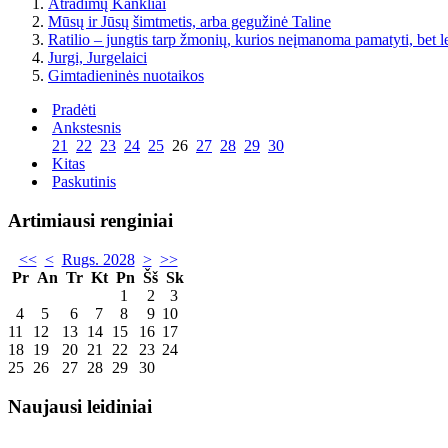
Atradimų Kankliai
Mūsų ir Jūsų šimtmetis, arba gegužinė Taline
Ratilio – jungtis tarp žmonių, kurios neįmanoma pamatyti, bet l
Jurgi, Jurgelaici
Gimtadieninės nuotaikos
Pradėti
Ankstesnis
21
22
23
24
25
26
27
28
29
30
Kitas
Paskutinis
Artimiausi renginiai
<<
<
Rugs. 2028
>
>>
Pr
An
Tr
Kt
Pn
Šš
Sk
1
2
3
4
5
6
7
8
9
10
11
12
13
14
15
16
17
18
19
20
21
22
23
24
25
26
27
28
29
30
Naujausi leidiniai