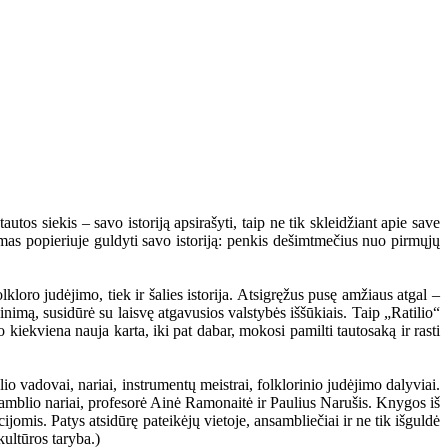
utos siekis – savo istoriją apsirašyti, taip ne tik skleidžiant apie save
amas popieriuje guldyti savo istoriją: penkis dešimtmečius nuo pirmųjų
kloro judėjimo, tiek ir šalies istorija. Atsigręžus pusę amžiaus atgal –
inimą, susidūrė su laisvę atgavusios valstybės iššūkiais. Taip „Ratilio“
o kiekviena nauja karta, iki pat dabar, mokosi pamilti tautosaką ir rasti
o vadovai, nariai, instrumentų meistrai, folklorinio judėjimo dalyviai.
samblio nariai, profesorė Ainė Ramonaitė ir Paulius Narušis. Knygos iš
jomis. Patys atsidūrę pateikėjų vietoje, ansambliečiai ir ne tik išguldė
kultūros taryba.)