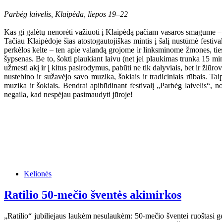
Parbėg laivelis, Klaipėda, liepos 19–22
Kas gi galėtų nenorėti važiuoti į Klaipėdą pačiam vasaros smagume – sau
Tačiau Klaipėdoje šias atostogautojiškas mintis į šalį nustūmė festi
perkėlos kelte – ten apie valandą grojome ir linksminome žmones, ties
šypsenas. Be to, šokti plaukiant laivu (net jei plaukimas trunka 15 m
užmesti akį ir į kitus pasirodymus, pabūti ne tik dalyviais, bet ir žiūro
nustebino ir sužavėjo savo muzika, šokiais ir tradiciniais rūbais. Ta
muzika ir šokiais. Bendrai apibūdinant festivalį „Parbėg laivelis“, no
negaila, kad nespėjau pasimaudyti jūroje!
Kelionės
Ratilio 50-mečio šventės akimirkos
„Ratilio“ jubiliejaus laukėm nesulaukėm: 50-mečio šventei ruoštasi ger