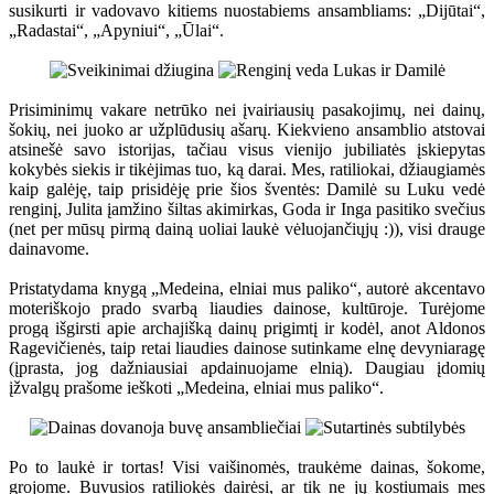
susikurti ir vadovavo kitiems nuostabiems ansambliams: „Dijūtai“,
„Radastai“, „Apyniui“, „Ūlai“.
Prisiminimų vakare netrūko nei įvairiausių pasakojimų, nei dainų,
šokių, nei juoko ar užplūdusių ašarų. Kiekvieno ansamblio atstovai
atsinešė savo istorijas, tačiau visus vienijo jubiliatės įskiepytas
kokybės siekis ir tikėjimas tuo, ką darai. Mes, ratiliokai, džiaugiamės
kaip galėję, taip prisidėję prie šios šventės: Damilė su Luku vedė
renginį, Julita įamžino šiltas akimirkas, Goda ir Inga pasitiko svečius
(net per mūsų pirmą dainą uoliai laukė vėluojančiųjų :)), visi drauge
dainavome.
Pristatydama knygą „Medeina, elniai mus paliko“, autorė akcentavo
moteriškojo prado svarbą liaudies dainose, kultūroje. Turėjome
progą išgirsti apie archajišką dainų prigimtį ir kodėl, anot Aldonos
Ragevičienės, taip retai liaudies dainose sutinkame elnę devyniaragę
(įprasta, jog dažniausiai apdainuojame elnią). Daugiau įdomių
įžvalgų prašome ieškoti „Medeina, elniai mus paliko“.
Po to laukė ir tortas! Visi vaišinomės, traukėme dainas, šokome,
grojome. Buvusios ratiliokės dairėsi, ar tik ne jų kostiumais mes