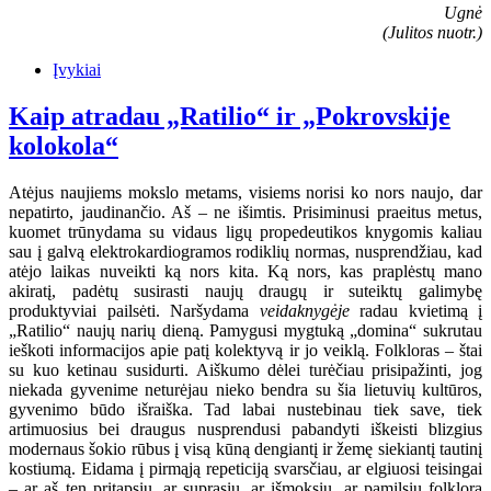
Ugnė
(Julitos nuotr.)
Įvykiai
Kaip atradau „Ratilio“ ir „Pokrovskije
kolokola“
Atėjus naujiems mokslo metams, visiems norisi ko nors naujo, dar
nepatirto, jaudinančio. Aš – ne išimtis. Prisiminusi praeitus metus,
kuomet trūnydama su vidaus ligų propedeutikos knygomis kaliau
sau į galvą elektrokardiogramos rodiklių normas, nusprendžiau, kad
atėjo laikas nuveikti ką nors kita. Ką nors, kas praplėstų mano
akiratį, padėtų susirasti naujų draugų ir suteiktų galimybę
produktyviai pailsėti. Naršydama
veidaknygėje
radau kvietimą į
„Ratilio“ naujų narių dieną. Pamygusi mygtuką „domina“ sukrutau
ieškoti informacijos apie patį kolektyvą ir jo veiklą. Folkloras – štai
su kuo ketinau susidurti. Aiškumo dėlei turėčiau prisipažinti, jog
niekada gyvenime neturėjau nieko bendra su šia lietuvių kultūros,
gyvenimo būdo išraiška. Tad labai nustebinau tiek save, tiek
artimuosius bei draugus nusprendusi pabandyti iškeisti blizgius
modernaus šokio rūbus į visą kūną dengiantį ir žemę siekiantį tautinį
kostiumą. Eidama į pirmąją repeticiją svarsčiau, ar elgiuosi teisingai
– ar aš ten pritapsiu, ar suprasiu, ar išmoksiu, ar pamilsiu folklorą