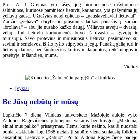
Prof. A. J. Greimas yra rašęs, jog pirmuosiuose rašytiniuose
šaltiniuose, kuriuose paminėtos lietuvių kariaunos, yra pažymima jų
vėliavų gausa. Užrašytas netgi epitetas – „gausiavėliaviai lietuviai“.
Žodžio „vėliava“ daryba ir prasminis laukas panašus į žodžio
„broliava“ – abu jie nusako kažko daugį. Vėliavos atveju – dvasių,
vėlių. Tad lietuvių kariuomenės buvo iš dvasių – gyvųjų ir
mirusiųjų. Savo protėvius ir mirusiuosius lietuviai pasiimdavo su
savimi ir semdavosi iš šio ryšio stiprybės ir jėgų. Panašią galią turi ir
lietuvių dainos, per šimtmečius kurtos ir dainuotos, reikšmingos ir
praeityje, ir šiandien, mums.
Vladas
Įvykiai
Be Jūsų nebūtų ir mūsų
Lapkričio 7 dieną Vilniaus universiteto Mažojoje auloje vyko
Aldonos Ragevičienės jubiliejinis vakaras bei knygos „Medeina,
elniai mus paliko“ pristatymas. Tiems, kurie nežino, kas ši nuostabi
ponia, atskleisiu, jog 1968 metais ji subūrė vieną seniausių folkloro
ansamblių Lietuvoje „Ratilio“. Po to Aldona Ragevičienė padėjo