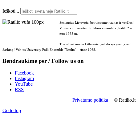
Ieškoti...
Seniausias Lietuvoje, bet visuomet jaunas ir veržlus!
Vilniaus universiteto folkloro ansamblis „Ratilio“ –
nuo 1968 m.
The oldest one in Lithuania, yet always young and
dashing! Vilnius University Folk Ensemble "Ratilio" – since 1968.
Bendraukime per / Follow us on
Facebook
Instagram
YouTube
RSS
Privatumo politika
| © Ratilio.lt
Go to top