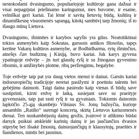
nestokodami dvasingumo, populiariojoje kultūroje gana dažnai ir
visai nepagrįstai priešinamo karingumui, mes buvome, ir esame,
velniškai geri kariai. Tai lėmė ir savitą lietuvių būdą, kultūrą ir
dinamiškesnę visuomenės sąrangą, kitokį sambūvį tarp žmonių; iš to
išaugo mūsų Lietuva.
Dvasingumo, išminties ir karybos sąryšis yra gilus. Neatsitiktinai
tokios asmenybės kaip Sokratas, garsusis antikos filosofas, tapęs
kertine Vakarų kultūros asmenybe, ar Bodhidharma, rytų išminčius,
atnešęs
čan
budizmą į Kiniją, buvo kariai. Juk karys gyvena
ypatingoje erdvėje – jis turi glaudų ryšį ir su žmogaus gyvenimo
ribomis, ir amžinybės plotme, ribų peržengimu, begalybe.
Toje erdvėje taip pat yra daug vietos menui ir dainai. Garsūs kariai
indoeuropiečių tradicijoje neretai pasižymi ir poetiniu talentu bei
gebėjimu dainuoti. Taigi daina pasirodo kaip vienas iš būdų save
sustiprinti, kirsti erdvę ir laiką, susiejant save su praeityje
gyvenusiais, taip pat rasti ryšį ir su gyvaisiais. Tokiomis dainomis
lapkričio 25-ąją skambėjo Vilniaus Šv. Jonų bažnyčia, kurioje
ansamblis „Ratilio“ surengė koncertą, skirtą Lietuvos kariuomenės
dienai. Ten nuskambėjusių dainų grožis, įvairovė ir atlikimo būdai
darsyk puikiai atskleidė karinių dainų ir jas jaučiančios dvasios
stiprybę bei išsakė žmonių, dainuojančiųjų ir klausytojų, praeities ir
šiandienos, mintis bei jausmus.