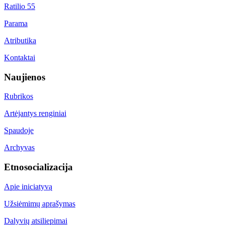
Ratilio 55
Parama
Atributika
Kontaktai
Naujienos
Rubrikos
Artėjantys renginiai
Spaudoje
Archyvas
Etnosocializacija
Apie iniciatyvą
Užsiėmimų aprašymas
Dalyvių atsiliepimai