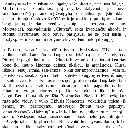
mandagumas bei smalsumas nugalėjo. Dėl drąsos pasiėmusi Juliją su
Milda (išsyk žinodamos, jog negalės dalyvauti, jos buvo
sukalbamesnės), patraukiau į žvalgybą. Ir stebėtinai greit įsitraukiau:
jau po pirmųjų Česlovo Kriščiūno ir jo mokinių (puikių muzikantų
beigi jaunų ir dar nevedusių, kaip vis motyvuodavo mus
Mokytojas), pasivadinusių „Čiutyta“, roku kvepiančių akordų ir
subtilių instrumentų solo buvau pasiryžusi ne tik pati leistis į
nuotykį, bet ir šia mintimi sugundyti visą dainininkių draugiją.
Ir iš tiesų, vasariška avantiūra įvyko. „Folkšokas 2017“ – taip
vadinosi ratiliokams (nors daugiau ratiliokėms) tekęs išbandymas.
Pirmoji ir pagrindinė mūsų užduotis buvo gražiai įdainuoti keturias
kone iki kraujo žinomas dainas, tiksliau, jų aranžuotes. Kurgi
iššūkis? Nauji ritmai, sąskambiai, o kur dar improvizacijos – visa tai
pareikalavo susiklausymo, bet ir suteikė daugybę erdvės iš naujo
pažinti save ir kitas. Kelios repeticijos (profesionalai daug laiko tam
skirti negali), atsisakiusioms atostogų namie pagardintos bent
rabarbarų pyragu, keturios ar penkios valandos studijoje, ir įrašai
baigti. Bet tai buvo tik pradžia. Besiruošiant išvykai į Klaipėdą, kur
rugpjūčio viduryje vyko Didysis Koncertas, vokalisčių trejetą (iš
penkių dvi pasirodymui nubyrėjo) žūtbūt teko papildyti.
„Granskveras“, „Hakerių“ ir „Tado Blindos“ polkos, arba tiesiog –
šokiai. Neslėpsiu, iškart susierzinau – šios melodijos toli gražu
nežavėjo taip, kaip pirmosios. Bet savaitė intensyvaus darbo, ir iki
skausmo įkaitinta vaizduotė bei kūnai davė vaisių – tris visiškai