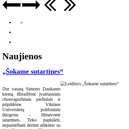
Naujienos
„Šokame sutartines“
Dar vasarą Simono Daukanto
kiemą išbraižėme įvairiausiais
choreografiniais piešiniais ir
pripildėme Vilniaus
Universitetą polifoniniu
dūzgesiu – filmavome
sutartines. Teko paplušėti,
nepamirštant derinti atlikimo su