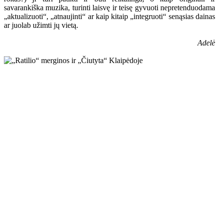
savarankiška muzika, turinti laisvę ir teisę gyvuoti nepretenduodama
„aktualizuoti“, „atnaujinti“ ar kaip kitaip „integruoti“ senąsias dainas
ar juolab užimti jų vietą.
Adelė