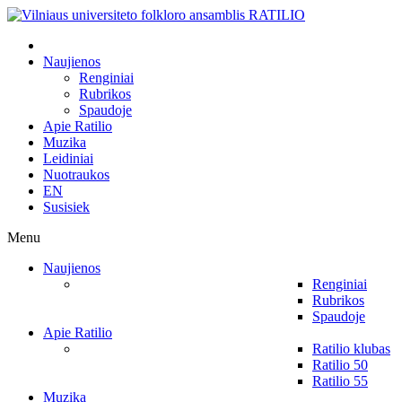
Naujienos
Renginiai
Rubrikos
Spaudoje
Apie Ratilio
Muzika
Leidiniai
Nuotraukos
EN
Susisiek
Menu
Naujienos
Renginiai
Rubrikos
Spaudoje
Apie Ratilio
Ratilio klubas
Ratilio 50
Ratilio 55
Muzika