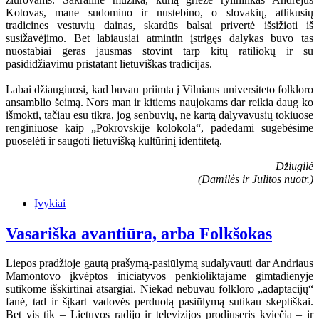
Kotovas, mane sudomino ir nustebino, o slovakių, atlikusių
tradicines vestuvių dainas, skardūs balsai privertė išsižioti iš
susižavėjimo. Bet labiausiai atmintin įstrigęs dalykas buvo tas
nuostabiai geras jausmas stovint tarp kitų ratiliokų ir su
pasididžiavimu pristatant lietuviškas tradicijas.
Labai džiaugiuosi, kad buvau priimta į Vilniaus universiteto folkloro
ansamblio šeimą. Nors man ir kitiems naujokams dar reikia daug ko
išmokti, tačiau esu tikra, jog senbuvių, ne kartą dalyvavusių tokiuose
renginiuose kaip „Pokrovskije kolokola“, padedami sugebėsime
puoselėti ir saugoti lietuvišką kultūrinį identitetą.
Džiugilė
(Damilės ir Julitos nuotr.)
Įvykiai
Vasariška avantiūra, arba Folkšokas
Liepos pradžioje gautą prašymą-pasiūlymą sudalyvauti dar Andriaus
Mamontovo įkvėptos iniciatyvos penkioliktajame gimtadienyje
sutikome išskirtinai atsargiai. Niekad nebuvau folkloro „adaptacijų“
fanė, tad ir šįkart vadovės perduotą pasiūlymą sutikau skeptiškai.
Bet vis tik – Lietuvos radijo ir televizijos prodiuseris kviečia – ir