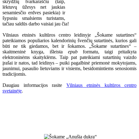
skrydžių tvarkaraščiu (taip,
lėktuvų ūžesys net jaukias
senamiesčio erdves pasiekia) ir
šypsniu smalsiems turistams,
tačiau saldūs darbo vaisiai jau čia!
Vilniaus etninės kultūros centro leidinyje „Šokame sutartines“
pateikiamos populiarios kalendorinių švenčių sutartinės, kurios gali
būti ne tik giedamos, bet ir šokamos. „Šokame sutartines“ –
skaitmeninė knyga, išleista
epub
formatu, taigi pritaikyta
elektroninėms skaityklėms. Taip pat pateikiami sutartinių vaizdo
įrašai ir natos, tad leidinys – puiki pagalbinė priemonė mokytojams,
jaunimui, pasaulio lietuviams ir visiems, besidomintiems senosiomis
tradicijomis.
Daugiau informacijos rasite
Vilniaus etninės kultūros centro
svetainėje
.