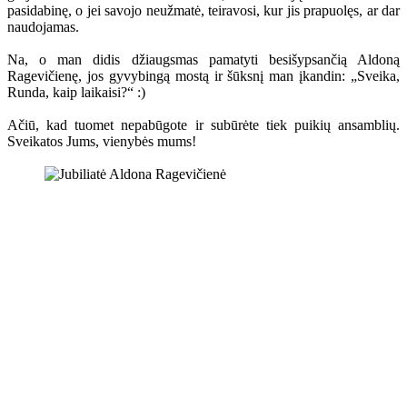
pasidabinę, o jei savojo neužmatė, teiravosi, kur jis prapuolęs, ar dar
naudojamas.
Na, o man didis džiaugsmas pamatyti besišypsančią Aldoną
Ragevičienę, jos gyvybingą mostą ir šūksnį man įkandin: „Sveika,
Runda, kaip laikaisi?“ :)
Ačiū, kad tuomet nepabūgote ir subūrėte tiek puikių ansamblių.
Sveikatos Jums, vienybės mums!