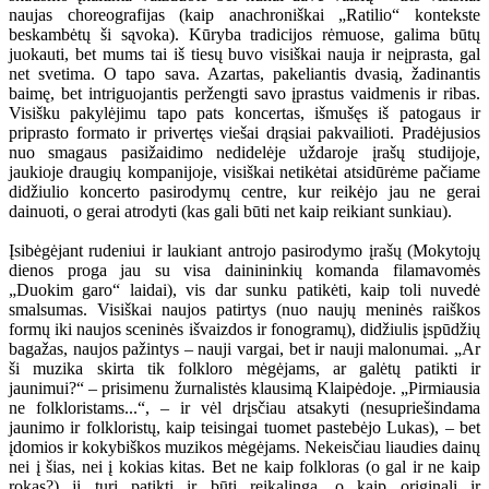
naujas choreografijas (kaip anachroniškai „Ratilio“ kontekste
beskambėtų ši sąvoka). Kūryba tradicijos rėmuose, galima būtų
juokauti, bet mums tai iš tiesų buvo visiškai nauja ir neįprasta, gal
net svetima. O tapo sava. Azartas, pakeliantis dvasią, žadinantis
baimę, bet intriguojantis peržengti savo įprastus vaidmenis ir ribas.
Visišku pakylėjimu tapo pats koncertas, išmušęs iš patogaus ir
priprasto formato ir privertęs viešai drąsiai pakvailioti. Pradėjusios
nuo smagaus pasižaidimo nedidelėje uždaroje įrašų studijoje,
jaukioje draugių kompanijoje, visiškai netikėtai atsidūrėme pačiame
didžiulio koncerto pasirodymų centre, kur reikėjo jau ne gerai
dainuoti, o gerai atrodyti (kas gali būti net kaip reikiant sunkiau).
Įsibėgėjant rudeniui ir laukiant antrojo pasirodymo įrašų (Mokytojų
dienos proga jau su visa dainininkių komanda filamavomės
„Duokim garo“ laidai), vis dar sunku patikėti, kaip toli nuvedė
smalsumas. Visiškai naujos patirtys (nuo naujų meninės raiškos
formų iki naujos sceninės išvaizdos ir fonogramų), didžiulis įspūdžių
bagažas, naujos pažintys – nauji vargai, bet ir nauji malonumai. „Ar
ši muzika skirta tik folkloro mėgėjams, ar galėtų patikti ir
jaunimui?“ – prisimenu žurnalistės klausimą Klaipėdoje. „Pirmiausia
ne folkloristams...“, – ir vėl drįsčiau atsakyti (nesupriešindama
jaunimo ir folkloristų, kaip teisingai tuomet pastebėjo Lukas), – bet
įdomios ir kokybiškos muzikos mėgėjams. Nekeisčiau liaudies dainų
nei į šias, nei į kokias kitas. Bet ne kaip folkloras (o gal ir ne kaip
rokas?) ji turi patikti ir būti reikalinga, o kaip originali ir