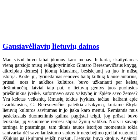
Gausiavėliavių lietuvių dainos
Man visad buvo labai įdomus karo menas. Ir kartą, skaitydamas
vieną garsiojo mūsų religijotyrininko Gintaro Beresnevičiaus knygą,
atkreipiau dėmesį į įdomų klausimą, besisiejantį su juo ir mūsų
istorija. Kodėl gi, tyrinėdamas senovės baltų kultūrą klausė autorius,
prūsai, nors ir aukštos kultūros, buvo užkariauti per keletą
dešimtmečių, latviai taip pat, o lietuvių gentys juos puolusius
priešininkus įveikė, suformavo savo valstybę ir išplėtė savo žemes?
Yra keletas veiksnių, lėmusių tokius įvykius, tačiau, kalbant apie
svarbiausius, G. Beresnevičius pateikia atsakymą, kuriame iškyla
lietuvių kultūros savitumas ir jo įtaka karo menui. Remiantis mus
pasiekusiais duomenimis galima pagrįstai teigti, jog prūsai buvo
teokratai, jų visuomenė rėmėsi stipria žynių valdžia. Nors ir savaip
turtinga ir prasminga, tam tikrais tautos istorijos momentais tokia
santvarka dėl savo lankstumo stokos ir negebėjimo greitai reaguoti į
iššūkius gali kultūrai reikšti pražūtį. Lietuviai buvo kitokie. Anaiptol