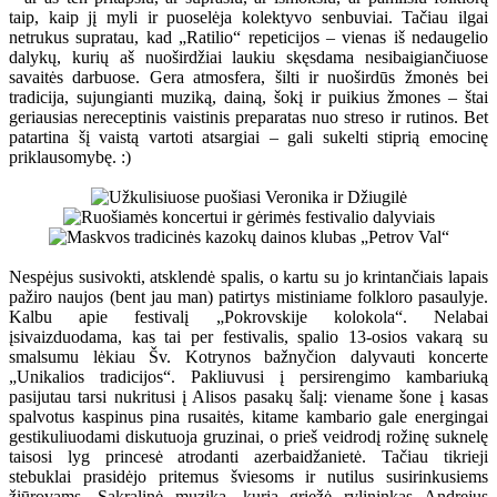
taip, kaip jį myli ir puoselėja kolektyvo senbuviai. Tačiau ilgai
netrukus supratau, kad „Ratilio“ repeticijos – vienas iš nedaugelio
dalykų, kurių aš nuoširdžiai laukiu skęsdama nesibaigiančiuose
savaitės darbuose. Gera atmosfera, šilti ir nuoširdūs žmonės bei
tradicija, sujungianti muziką, dainą, šokį ir puikius žmones – štai
geriausias nereceptinis vaistinis preparatas nuo streso ir rutinos. Bet
patartina šį vaistą vartoti atsargiai – gali sukelti stiprią emocinę
priklausomybę. :)
Nespėjus susivokti, atsklendė spalis, o kartu su jo krintančiais lapais
pažiro naujos (bent jau man) patirtys mistiniame folkloro pasaulyje.
Kalbu apie festivalį „Pokrovskije kolokola“. Nelabai
įsivaizduodama, kas tai per festivalis, spalio 13-osios vakarą su
smalsumu lėkiau Šv. Kotrynos bažnyčion dalyvauti koncerte
„Unikalios tradicijos“. Pakliuvusi į persirengimo kambariuką
pasijutau tarsi nukritusi į Alisos pasakų šalį: viename šone į kasas
spalvotus kaspinus pina rusaitės, kitame kambario gale energingai
gestikuliuodami diskutuoja gruzinai, o prieš veidrodį rožinę suknelę
taisosi lyg princesė atrodanti azerbaidžanietė. Tačiau tikrieji
stebuklai prasidėjo pritemus šviesoms ir nutilus susirinkusiems
žiūrovams. Sakralinė muzika, kurią griežė rylininkas Andrejus