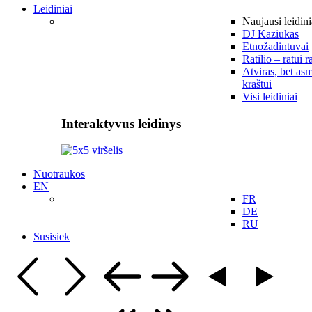
Leidiniai
Naujausi leidini
DJ Kaziukas
Etnožadintuvai
Ratilio – ratui r
Atviras, bet asm
kraštui
Visi leidiniai
Interaktyvus leidinys
Nuotraukos
EN
FR
DE
RU
Susisiek