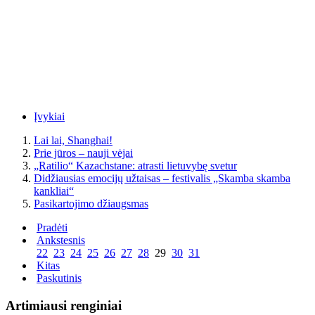
Įvykiai
Lai lai, Shanghai!
Prie jūros – nauji vėjai
„Ratilio“ Kazachstane: atrasti lietuvybę svetur
Didžiausias emocijų užtaisas – festivalis „Skamba skamba
kankliai“
Pasikartojimo džiaugsmas
Pradėti
Ankstesnis
22
23
24
25
26
27
28
29
30
31
Kitas
Paskutinis
Artimiausi renginiai