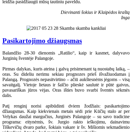
leidžia pasidžiaugti mūsų tautiniu paveldu.
Dievinanti šokius ir Klaipėdos kraštą
Inga
Pasikartojimo džiaugsmas
Balandžio 28-30 dienomis „Ratilio“, kaip ir kasmet, dalyvavo
Jurginių šventėje Palangoje.
Pirmas dalykas, kuris ateina į galvą prisimenant tą nuostabų laiką, –
oras. Su dideliu nerimu sekiau prognozes prieš išvažiuodamas į
Palangą. Prognozės nepasitvirtino – ačiū aukštesnėms jėgoms – visą
savaitgalį. Vietoje lietaus ir šalčio plieskė saulutė ir pūtė gaivus,
pavasariškas jūros vėjas. Oras išties buvo svarbi šventės sėkmės
dalis.
Patį renginį norisi apibūdinti dviem žodžiais: pasikartojimo
džiaugsmas. Kaip kiekvienais metais sėdi prie Kūčių stalo ar per
Velykas daužai margučius, Jurginės Palangoje – su savo tradicine
programa: eitynėmis, šv. Jurgio rakto ieškojimu, dainavimu
Tiškevičių dvaro parke, šokiais vakare ir šv. Mišiomis sekmadienio