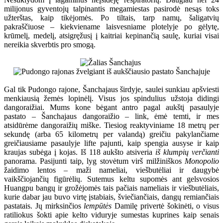
milijonus gyventojų talpinantis megamiestas pasirodė nesąs toks
užterštas, kaip tikėjomės. Po tiltais, tarp namų, šaligatvių
pakraščiuose – kiekviename laisvesniame plotelyje po gėlytę,
krūmelį, medelį, atsigręžusį į kaitriai kepinančią saulę, kuriai visai
nereikia skverbtis pro smogą.
Gal tik Pudongo rajone, Šanchajaus širdyje, saulei sunkiau apšviesti
menkiausią žemės lopinėlį. Visus jos spindulius užstoja didingi
dangoraižiai. Mums kone bėgant antro pagal aukštį pasaulyje
pastato – Šanchajaus dangoraižio – link, ėmė temti, ir mes
atsidūrėme dangoraižių miške. Tiesiog reaktyviniame 18 metrų per
sekundę (arba 65 kilometrų per valandą) greičiu pakylančiame
greičiausiame pasaulyje lifte pajunti, kaip spengia ausyse ir kaip
kraujas subėga į kojas. Iš 118 aukšto atsiveria
iš klumpių verčianti
panorama. Pasijunti taip, lyg stovėtum virš milžiniškos
Monopolio
žaidimo lentos – maži nameliai, viešbutėliai ir daugybė
vaikščiojančių figūrėlių. Sutemus keltu supomės ant gelsvosios
Huangpu bangų ir grožėjomės tais pačiais nameliais ir viešbutėliais,
kurie dabar jau buvo virtę įstabiais, šviečiančiais, dangų remiančiais
pastatais. Jų mirksinčios
lempūtės
Damilę privertė šokinėti, o visus
ratiliokus šokti apie kelto viduryje sumestas kuprines kaip senais