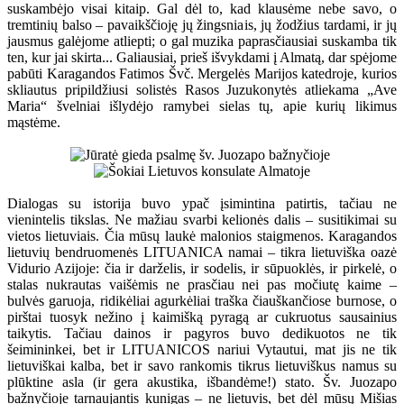
suskambėjo visai kitaip. Gal dėl to, kad klausėme nebe savo, o
tremtinių balso – pavaikščioję jų žingsniais, jų žodžius tardami, ir jų
jausmus galėjome atliepti; o gal muzika paprasčiausiai suskamba tik
ten, kur jai skirta... Galiausiai, prieš išvykdami į Almatą, dar spėjome
pabūti Karagandos Fatimos Švč. Mergelės Marijos katedroje, kurios
skliautus pripildžiusi solistės Rasos Juzukonytės atliekama „Ave
Maria“ švelniai išlydėjo ramybei sielas tų, apie kurių likimus
mąstėme.
Dialogas su istorija buvo ypač įsimintina patirtis, tačiau ne
vienintelis tikslas. Ne mažiau svarbi kelionės dalis – susitikimai su
vietos lietuviais. Čia mūsų laukė malonios staigmenos. Karagandos
lietuvių bendruomenės LITUANICA namai – tikra lietuviška oazė
Vidurio Azijoje: čia ir darželis, ir sodelis, ir sūpuoklės, ir pirkelė, o
stalas nukrautas vaišėmis ne prasčiau nei pas močiutę kaime –
bulvės garuoja, ridikėliai agurkėliai traška čiauškančiose burnose, o
pirštai tuosyk nežino į kaimišką pyragą ar cukruotus sausainius
taikytis. Tačiau dainos ir pagyros buvo dedikuotos ne tik
šeimininkei, bet ir LITUANICOS nariui Vytautui, mat jis ne tik
lietuviškai kalba, bet ir savo rankomis tikrus lietuviškus namus su
plūktine asla (ir gera akustika, išbandėme!) stato. Šv. Juozapo
bažnyčioje tarnaujantis kunigas – ne lietuvis, bet dėl mūsų Mišias