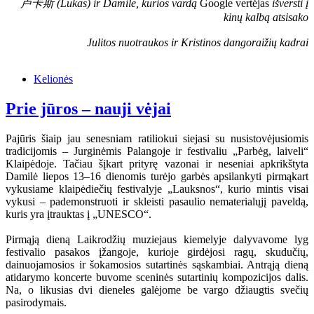
卢卡斯 (Lukas) ir Damilė, kurios vardą
Google vertėjas
išversti į
kinų kalbą atsisako
Julitos nuotraukos ir Kristinos dangoraižių kadrai
Kelionės
Prie jūros – nauji vėjai
Pajūris šiaip jau senesniam ratiliokui siejasi su nusistovėjusiomis
tradicijomis – Jurginėmis Palangoje ir festivaliu „Parbėg, laiveli“
Klaipėdoje. Tačiau šįkart prityrę vazonai ir neseniai apkrikštyta
Damilė liepos 13–16 dienomis turėjo garbės apsilankyti pirmąkart
vykusiame klaipėdiečių festivalyje „Lauksnos“, kurio mintis visai
vykusi – pademonstruoti ir skleisti pasaulio nematerialųjį paveldą,
kuris yra įtrauktas į „UNESCO“.
Pirmąją dieną Laikrodžių muziejaus kiemelyje dalyvavome lyg
festivalio pasakos įžangoje, kurioje girdėjosi ragų, skudučių,
dainuojamosios ir šokamosios sutartinės sąskambiai. Antrąją dieną
atidarymo koncerte buvome sceninės sutartinių kompozicijos dalis.
Na, o likusias dvi dieneles galėjome be vargo džiaugtis svečių
pasirodymais.