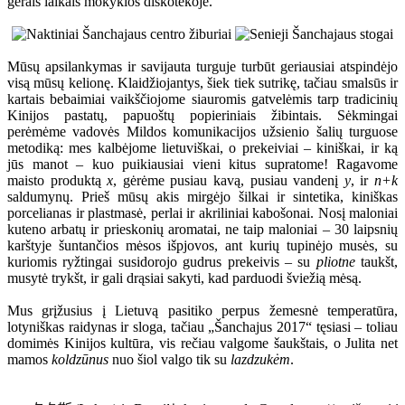
gerais laikais mokyklos diskotekoje.
Mūsų apsilankymas ir savijauta turguje turbūt geriausiai atspindėjo
visą mūsų kelionę. Klaidžiojantys, šiek tiek sutrikę, tačiau smalsūs ir
kartais bebaimiai vaikščiojome siauromis gatvelėmis tarp tradicinių
Kinijos pastatų, papuoštų popieriniais žibintais. Sėkmingai
perėmėme vadovės Mildos komunikacijos užsienio šalių turguose
metodiką: mes kalbėjome lietuviškai, o prekeiviai – kiniškai, ir ką
jūs manot – kuo puikiausiai vieni kitus supratome! Ragavome
maisto produktą
x
, gėrėme pusiau kavą, pusiau vandenį
y
, ir
n+k
saldumynų. Prieš mūsų akis mirgėjo šilkai ir sintetika, kiniškas
porcelianas ir plastmasė, perlai ir akriliniai kabošonai. Nosį maloniai
kuteno arbatų ir prieskonių aromatai, ne taip maloniai – 30 laipsnių
karštyje šuntančios mėsos išpjovos, ant kurių tupinėjo musės, su
kuriomis ryžtingai susidorojo gudrus prekeivis – su
pliotne
taukšt,
musytė trykšt, ir gali drąsiai sakyti, kad parduodi šviežią mėsą.
Mus grįžusius į Lietuvą pasitiko perpus žemesnė temperatūra,
lotyniškas raidynas ir sloga, tačiau „Šanchajus 2017“ tęsiasi – toliau
domimės Kinijos kultūra, vis rečiau valgome šaukštais, o Julita net
mamos
koldzūnus
nuo šiol valgo tik su
lazdzukėm
.