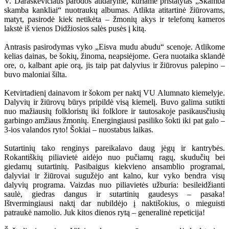
V. Daraškevičiaus parodos atidaryme, kuriame pristatytas „Skamba
skamba kankliai“ nuotraukų albumas. Atlikta atitartinė žiūrovams,
matyt, pasirodė kiek netikėta – žmonių akys ir telefonų kameros
lakstė iš vienos Didžiosios salės pusės į kitą.
Antrasis pasirodymas vyko „Eisva mudu abudu“ scenoje. Atlikome
kelias dainas, be šokių, žinoma, neapsiėjome. Gera nuotaika sklandė
ore, o, kalbant apie orą, jis taip pat dalyvius ir žiūrovus palepino –
buvo maloniai šilta.
Ketvirtadienį dainavom ir šokom per naktį VU Alumnato kiemelyje.
Dalyvių ir žiūrovų būrys pripildė visą kiemelį. Buvo galima sutikti
nuo mažiausių folkloristų iki folklore ir tautosakoje pasikausčiusių
garbingo amžiaus žmonių. Energingiausi pasiliko šokti iki pat galo –
3-ios valandos ryto! Šokiai – nuostabus laikas.
Sutartinių tako renginys pareikalavo daug jėgų ir kantrybės.
Rokantiškių piliavietė aidėjo nuo pučiamų ragų, skudučių bei
giedamų sutartinių. Pasibaigus kiekvieno ansamblio programai,
dalyviai ir žiūrovai sugužėjo ant kalno, kur vyko bendra visų
dalyvių programa. Vaizdas nuo piliavietės užburia: besileidžianti
saulė, giedras dangus ir sutartinių gaudesys – pasaka!
Ištvermingiausi naktį dar nubildėjo į naktišokius, o mieguisti
patraukė namolio. Juk kitos dienos rytą – generalinė repeticija!