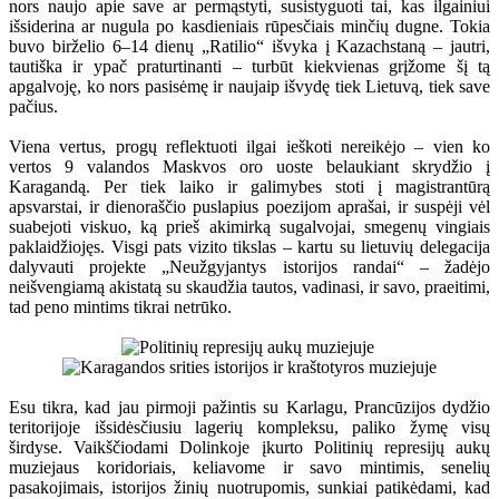
nors naujo apie save ar permąstyti, susistyguoti tai, kas ilgainiui
išsiderina ar nugula po kasdieniais rūpesčiais minčių dugne. Tokia
buvo birželio 6–14 dienų „Ratilio“ išvyka į Kazachstaną – jautri,
tautiška ir ypač praturtinanti – turbūt kiekvienas grįžome šį tą
apgalvoję, ko nors pasisėmę ir naujaip išvydę tiek Lietuvą, tiek save
pačius.
Viena vertus, progų reflektuoti ilgai ieškoti nereikėjo – vien ko
vertos 9 valandos Maskvos oro uoste belaukiant skrydžio į
Karagandą. Per tiek laiko ir galimybes stoti į magistrantūrą
apsvarstai, ir dienoraščio puslapius poezijom aprašai, ir suspėji vėl
suabejoti viskuo, ką prieš akimirką sugalvojai, smegenų vingiais
paklaidžiojęs. Visgi pats vizito tikslas – kartu su lietuvių delegacija
dalyvauti projekte „Neužgyjantys istorijos randai“ – žadėjo
neišvengiamą akistatą su skaudžia tautos, vadinasi, ir savo, praeitimi,
tad peno mintims tikrai netrūko.
Esu tikra, kad jau pirmoji pažintis su Karlagu, Prancūzijos dydžio
teritorijoje išsidėsčiusiu lagerių kompleksu, paliko žymę visų
širdyse. Vaikščiodami Dolinkoje įkurto Politinių represijų aukų
muziejaus koridoriais, keliavome ir savo mintimis, senelių
pasakojimais, istorijos žinių nuotrupomis, sunkiai patikėdami, kad