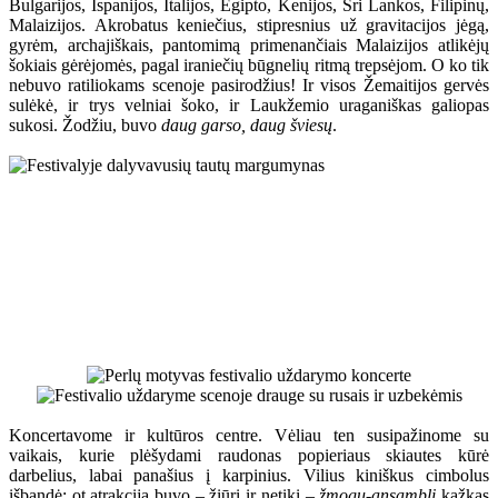
Bulgarijos, Ispanijos, Italijos, Egipto, Kenijos, Šri Lankos, Filipinų,
Malaizijos. Akrobatus keniečius, stipresnius už gravitacijos jėgą,
gyrėm, archajiškais, pantomimą primenančiais Malaizijos atlikėjų
šokiais gėrėjomės, pagal iraniečių būgnelių ritmą trepsėjom. O ko tik
nebuvo ratiliokams scenoje pasirodžius! Ir visos Žemaitijos gervės
sulėkė, ir trys velniai šoko, ir Laukžemio uraganiškas galiopas
sukosi. Žodžiu, buvo
daug garso, daug šviesų
.
Koncertavome ir kultūros centre. Vėliau ten susipažinome su
vaikais, kurie plėšydami raudonas popieriaus skiautes kūrė
darbelius, labai panašius į karpinius. Vilius kiniškus cimbolus
išbandė; ot atrakcija buvo – žiūri ir netiki –
žmogų-ansamblį
kažkas