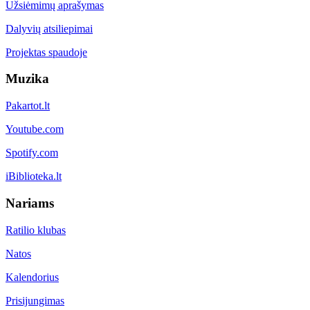
Užsiėmimų aprašymas
Dalyvių atsiliepimai
Projektas spaudoje
Muzika
Pakartot.lt
Youtube.com
Spotify.com
iBiblioteka.lt
Nariams
Ratilio klubas
Natos
Kalendorius
Prisijungimas