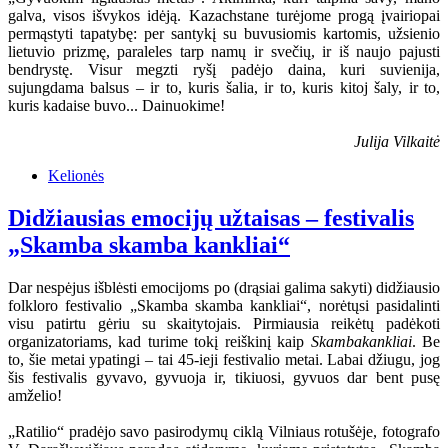
galva, visos išvykos idėją. Kazachstane turėjome progą įvairiopai
permąstyti tapatybę: per santykį su buvusiomis kartomis, užsienio
lietuvio prizmę, paraleles tarp namų ir svečių, ir iš naujo pajusti
bendrystę. Visur megzti ryšį padėjo daina, kuri suvienija,
sujungdama balsus – ir to, kuris šalia, ir to, kuris kitoj šaly, ir to,
kuris kadaise buvo... Dainuokime!
Julija Vilkaitė
Kelionės
Didžiausias emocijų užtaisas – festivalis
„Skamba skamba kankliai“
Dar nespėjus išblėsti emocijoms po (drąsiai galima sakyti) didžiausio
folkloro festivalio „Skamba skamba kankliai“, norėtųsi pasidalinti
visu patirtu gėriu su skaitytojais. Pirmiausia reikėtų padėkoti
organizatoriams, kad turime tokį reiškinį kaip
Skambakankliai
. Be
to, šie metai ypatingi – tai 45-ieji festivalio metai. Labai džiugu, jog
šis festivalis gyvavo, gyvuoja ir, tikiuosi, gyvuos dar bent pusę
amželio!
„Ratilio“ pradėjo savo pasirodymų ciklą Vilniaus rotušėje, fotografo