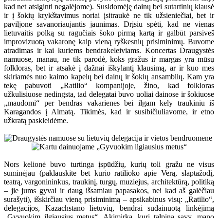
kad net atsiginti negalėjome). Susidomėję dainų bei sutartinių klausė
ir į šokių krykštavimus noriai įsitraukė ne tik užsieniečiai, bet ir
paviljone savanoriaujantis jaunimas. Drįsiu spėti, kad ne vienas
lietuvaitis polką su ragučiais šoko pirmą kartą ir galbūt parsiveš
improvizuotą vakaronę kaip vieną ryškesnių prisiminimų. Buvome
atradimas ir kai kuriems bendrakeleiviams. Koncertas Draugystės
namuose, manau, ne tik parodė, koks gražus ir margas yra mūsų
folkloras, bet ir atsakė į dažnai iškylantį klausimą, ar ir kuo mes
skiriamės nuo kaimo kapelų bei dainų ir šokių ansamblių. Kam yra
tekę pabuvoti „Ratilio“ kompanijoje, žino, kad folkloras
užkulisiuose nedingsta, tad delegatai buvo uoliai dainose ir šokiuose
„maudomi“ per bendras vakarienes bei ilgam kely traukiniu iš
Karagandos į Almatą. Tikimės, kad ir susibičiuliavome, ir etno
užkratą paskleidėme.
Nors kelionė buvo turtinga įspūdžių, kurių toli gražu ne visus
suminėjau (paklauskite bet kurio ratilioko apie Verą, slaptažodį,
teatrą, vargonininkus, traukinį, turgų, muziejus, architektūrą, politiką
– jie jums gyvai ir daug išsamiau papasakos, nei kad aš galėčiau
surašyti), išskirčiau vieną prisiminimą – apsikabinus visų: „Ratilio“,
delegacijos, Kazachstano lietuvių, bendrai sudainuotą linkėjimą
„Gyvuokim ilgiausius metus“. Akimirka, kuri talpina savy, mano