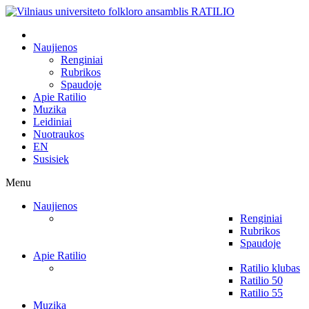
Naujienos
Renginiai
Rubrikos
Spaudoje
Apie Ratilio
Muzika
Leidiniai
Nuotraukos
EN
Susisiek
Menu
Naujienos
Renginiai
Rubrikos
Spaudoje
Apie Ratilio
Ratilio klubas
Ratilio 50
Ratilio 55
Muzika