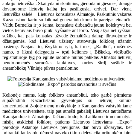
aukojo lietuviškai. Skaitydami skaitinius, giedodami giesmes, drauge
dovanojome lietuvių kalbą jos pasiilgusiai erdvei. Dar viena
lietuviška salelė – Lietuvos konsulatas Almatoje. Paskutinis vakaras
Kazachstane kartu su laikinai generalinio konsulo pareigas einančiu
Valdu Burneika ir jo šeima, konsulate dirbančiu jaunu kolektyvu bei
vietos lietuviais buvo puiki vyšnaitė ant torto. Visų akys net ryškiau
sužibo, kai pats konsulas užvedė žemaitišką dainą; tūravojome ir
džiaugėmės, kad Lietuvai užsieny atstovauja folklorą užantin
pasiėmę. Negana to, išvykimo rytą, kai mes, „Ratilio“, ruošėmės
namo, o likusi delegacija – tęsti kelionės į Biškeką, viešbučio
registratūroje lyg po eglute radome mums paliktas Almatos lietuvių
bendruomenės suruoštas lauktuves, kurios širdį sušildė ir
ansambliokų Vilniuje pilvus pamalonino.
Kelionėje mums, kaip folkloro ansambliui, teko garbė pirmiems
supažindinti Kazachstano gyventojus su lietuvių kultūra
koncertuojant 2-ojoje menų mokykloje ir Karagandos valstybiniame
medicinos universitete, taip pat atnešti gabalėlį Lietuvos tautiečiams
Karagandoje ir Almatoje. Tačiau atrodo, kad atlikome ir nenumatytą
misiją atskleisti folklorą patiems Lietuvos lietuviams. „Expo“
parodoje Astanoje Lietuvos paviljonas dar buvo uždarytas, bet
pritraukti lankytojų dėmesį pavyko (kinų delegaciją pritraukėm taip,