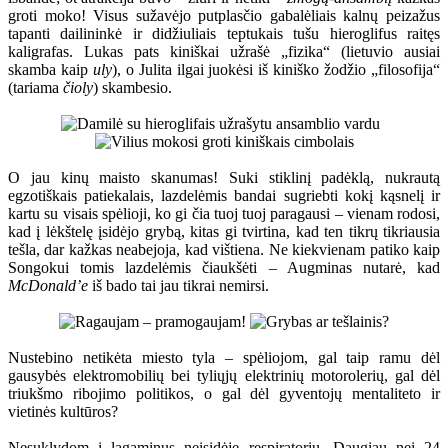
groti moko! Visus sužavėjo putplasčio gabalėliais kalnų peizažus
tapanti dailininkė ir didžiuliais teptukais tušu hieroglifus raitęs
kaligrafas. Lukas pats kiniškai užrašė „fizika“ (lietuvio ausiai
skamba kaip
uly
), o Julita ilgai juokėsi iš kiniško žodžio „filosofija“
(tariama
čioly
) skambesio.
O jau kinų maisto skanumas! Suki stiklinį padėklą, nukrautą
egzotiškais patiekalais, lazdelėmis bandai sugriebti kokį kąsnelį ir
kartu su visais spėlioji, ko gi čia tuoj tuoj paragausi – vienam rodosi,
kad į lėkštelę įsidėjo grybą, kitas gi tvirtina, kad ten tikrų tikriausia
tešla, dar kažkas neabejoja, kad vištiena. Ne kiekvienam patiko kaip
Songokui tomis lazdelėmis čiaukšėti – Augminas nutarė, kad
McDonald’e
iš bado tai jau tikrai nemirsi.
Nustebino netikėta miesto tyla – spėliojom, gal taip ramu dėl
gausybės elektromobilių bei tyliųjų elektrinių motorolerių, gal dėl
triukšmo ribojimo politikos, o gal dėl gyventojų mentaliteto ir
vietinės kultūros?
Nesuklydom į lagaminus neįsidėję respiratorių. Daugiau nei 24