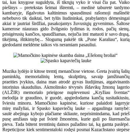
tai, kas knygose suguldyta, iš tikrųjų vyko ir visai čia pat. Vaiko
piešinys – pretekstas šeimai ištremti, – medinė taburetė tardymo
kambaryje, išgalvotus kaltinimus spausdinusi rašomoji mašinėlė
nebebuvo tik daiktai, bet tylūs liudininkai, prabylantys dėmesingai
akiai ir jautriai širdžiai, pasakojantys žuvusiųjų gyvenimus. Šaltose
kamerose niauraus gido žvilgsnio lydimas ir, rodos, pačių sienų,
prisigėrusių kančios, spaudžiamas, nejučia imi matuoti ir savo drąsą,
tikėjimą, ištikimybę... Slogumą pakėlė tik „Pone Karaliau“, kurią
giedodami meldėme taikos vis neramiam pasauliui.
Muzika lydėjo ir kitose tremtį menančiose vietose. Greta įvairių šalių
paminklų, memorialinių lentų, skulptūrų, savaip įamžinančių
praeities įvykius, daina man atrodė gyvas liudijimas, atgaivinantis
istorinius skaudulius. Akmolinsko tėvynės išdavikų žmonų lagerio
(ALŽIR) memorialo prieigose nuplevenusi „Kryžiau šventas“
melodija ir graudino, ir guodė, apgiedodama kančią susitaikiusiu,
šviesiu minoru. Mamočkino kapinėse, kuriose palaidoti lageryje
mirę mažyliai, ir Spasko kapaviečių lauke – apgaulinga ramybė:
saulė abejinga kybojo plačiame skliaute, neprisimindama, kad prieš
pusę amžiaus taip pat švietė žmonėms, kurie guli po šiurenančia
pieva. Tada būtent tremtinių dainos pažadino tai, ką gamta paslėpė.
Repeticijose kiek sentimentaloki rodęsi posmai Kazachstano stepėse