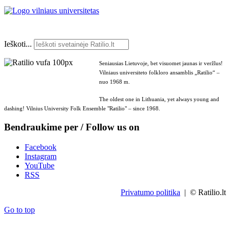
Ieškoti...
Seniausias Lietuvoje, bet visuomet jaunas ir veržlus!
Vilniaus universiteto folkloro ansamblis „Ratilio“ –
nuo 1968 m.
The oldest one in Lithuania, yet always young and
dashing! Vilnius University Folk Ensemble "Ratilio" – since 1968.
Bendraukime per / Follow us on
Facebook
Instagram
YouTube
RSS
Privatumo politika
| © Ratilio.lt
Go to top