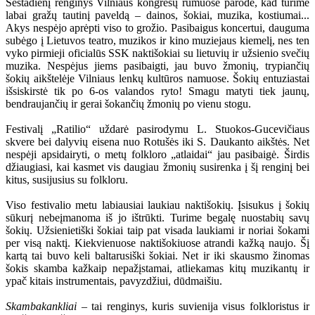
Šeštadienį renginys Vilniaus kongresų rūmuose parodė, kad turime
labai gražų tautinį paveldą – dainos, šokiai, muzika, kostiumai...
Akys nespėjo aprėpti viso to grožio. Pasibaigus koncertui, dauguma
subėgo į Lietuvos teatro, muzikos ir kino muziejaus kiemelį, nes ten
vyko pirmieji oficialūs SSK naktišokiai su lietuvių ir užsienio svečių
muzika. Nespėjus jiems pasibaigti, jau buvo žmonių, trypiančių
šokių aikštelėje Vilniaus lenkų kultūros namuose. Šokių entuziastai
išsiskirstė tik po 6-os valandos ryto! Smagu matyti tiek jaunų,
bendraujančių ir gerai šokančių žmonių po vienu stogu.
Festivalį „Ratilio“ uždarė pasirodymu L. Stuokos-Gucevičiaus
skvere bei dalyvių eisena nuo Rotušės iki S. Daukanto aikštės. Net
nespėji apsidairyti, o metų folkloro „atlaidai“ jau pasibaigė. Širdis
džiaugiasi, kai kasmet vis daugiau žmonių susirenka į šį renginį bei
kitus, susijusius su folkloru.
Viso festivalio metu labiausiai laukiau naktišokių. Įsisukus į šokių
sūkurį nebeįmanoma iš jo ištrūkti. Turime begalę nuostabių savų
šokių. Užsienietiški šokiai taip pat visada laukiami ir noriai šokami
per visą naktį. Kiekvienuose naktišokiuose atrandi kažką naujo. Šį
kartą tai buvo keli baltarusiški šokiai. Net ir iki skausmo žinomas
šokis skamba kažkaip nepažįstamai, atliekamas kitų muzikantų ir
ypač kitais instrumentais, pavyzdžiui, dūdmaišiu.
Skambakankliai
– tai renginys, kuris suvienija visus folkloristus ir