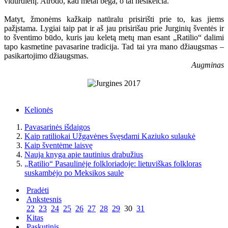
vidurdienį. Atrodo, kad metai bėga, o tai nesikeičia.
Matyt, žmonėms kažkaip natūralu prisirišti prie to, kas jiems
pažįstama. Lygiai taip pat ir aš jau prisirišau prie Jurginių šventės ir
to šventimo būdo, kuris jau keletą metų man esant „Ratilio“ dalimi
tapo kasmetine pavasarine tradicija. Tad tai yra mano džiaugsmas –
pasikartojimo džiaugsmas.
Augminas
Kelionės
Pavasarinės išdaigos
Kaip ratiliokai Užgavėnes švęsdami Kaziuko sulaukė
Kaip šventėme laisvę
Nauja knyga apie tautinius drabužius
„Ratilio“ Pasaulinėje folkloriadoje: lietuviškas folkloras
suskambėjo po Meksikos saule
Pradėti
Ankstesnis
22
23
24
25
26
27
28
29
30
31
Kitas
Paskutinis