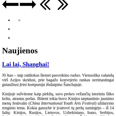
Naujienos
Lai lai, Shanghai!
Ni hao
– taip ratiliokus šiemet pasveikino ruduo. Vienuolika valandų
virš Azijos skridusi, prie bagažo konvejerio rankas nerimastingai
gniaužiusi
feini kompanija
išsilaipino Šanchajuje.
Kinijoje sušvitome kaip pirklių, savo prekes vežančių istoriniu šilko
keliu, atrastas perlas. Būtent tokia buvo Kinijos tarptautinio jaunimo
menų festivalio (
China International Youth Arts Festival
) uždarymo
renginio tema. Kokia gausybė ir įvairovė tų perlų sumirgėjo – iš 14
šalių: Kinijos, Rusijos, Lietuvos, Uzbekistano, Irano, Serbijos,