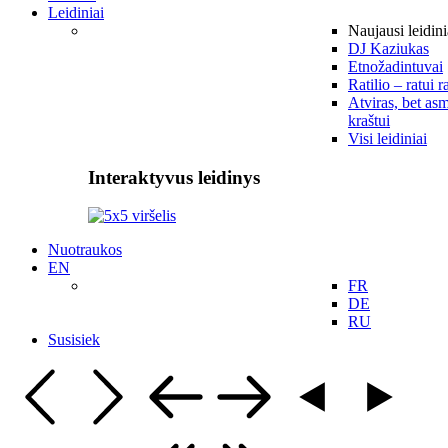
Leidiniai
Naujausi leidini
DJ Kaziukas
Etnožadintuvai
Ratilio – ratui r
Atviras, bet asm
kraštui
Visi leidiniai
Interaktyvus leidinys
Nuotraukos
EN
FR
DE
RU
Susisiek