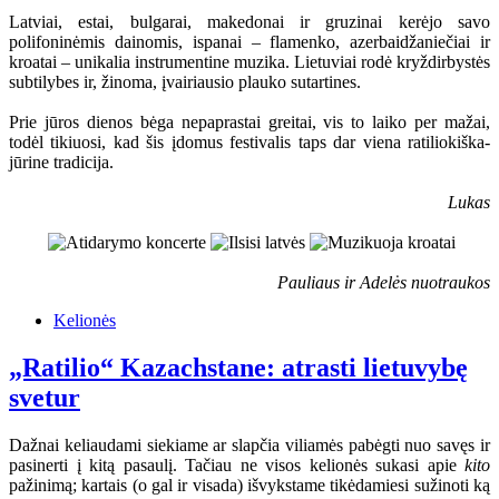
Latviai, estai, bulgarai, makedonai ir gruzinai kerėjo savo
polifoninėmis dainomis, ispanai – flamenko, azerbaidžaniečiai ir
kroatai – unikalia instrumentine muzika. Lietuviai rodė kryždirbystės
subtilybes ir, žinoma, įvairiausio plauko sutartines.
Prie jūros dienos bėga nepaprastai greitai, vis to laiko per mažai,
todėl tikiuosi, kad šis įdomus festivalis taps dar viena ratiliokiška-
jūrine tradicija.
Lukas
Pauliaus ir Adelės nuotraukos
Kelionės
„Ratilio“ Kazachstane: atrasti lietuvybę
svetur
Dažnai keliaudami siekiame ar slapčia viliamės pabėgti nuo savęs ir
pasinerti į kitą pasaulį. Tačiau ne visos kelionės sukasi apie
kito
pažinimą; kartais (o gal ir visada) išvykstame tikėdamiesi sužinoti ką