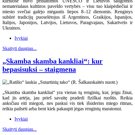
kuriuose buvo pristatomos UNESCO ir Lietuvos saugomos
nematerialaus kultūros paveldo vertybės – visu tuo klaipėdiečiai ir
miesto svečiai galėjo mėgautis liepos 8–12 dienomis. Renginys
subūrė tradicijų puoselėtojus iš Argentinos, Graikijos, Ispanijos,
Italijos, Japonijos, Latvijos, Lietuvos, Paragvajaus, Sakartvelo ir
Ukrainos.
Įvykiai
Skaityti daugiau...
„Skamba skamba kankliai“: kur
bepasisuksi – staigmena
„Skamba skamba kankliai“ yra vienas tų renginių, kur, jeigu žinai,
kad jis artėja, jau prieš savaitę pradedi fiziškai ruoštis. Reikia
anksčiau eiti miegoti, nes paskui vis tiek išsiderins miego ritmas,
reikia pailsėti arba bent kiek pakaupti jėgas renginių maratonui.
Įvykiai
Skaityti daugiau...