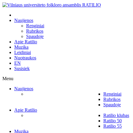
Naujienos
Renginiai
Rubrikos
Spaudoje
Apie Ratilio
Muzika
Leidiniai
Nuotraukos
EN
Susisiek
Menu
Naujienos
Renginiai
Rubrikos
Spaudoje
Apie Ratilio
Ratilio klubas
Ratilio 50
Ratilio 55
Muzika