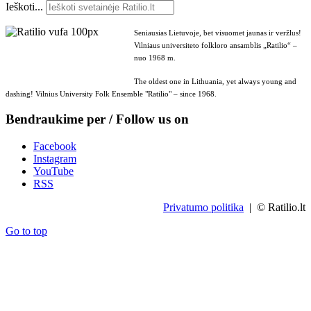
Ieškoti...
Seniausias Lietuvoje, bet visuomet jaunas ir veržlus!
Vilniaus universiteto folkloro ansamblis „Ratilio“ –
nuo 1968 m.
The oldest one in Lithuania, yet always young and
dashing! Vilnius University Folk Ensemble "Ratilio" – since 1968.
Bendraukime per / Follow us on
Facebook
Instagram
YouTube
RSS
Privatumo politika
| © Ratilio.lt
Go to top