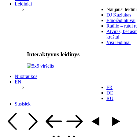
Leidiniai
Naujausi leidini
DJ Kaziukas
Etnožadintuvai
Ratilio – ratui r
Atviras, bet asm
kraštui
Visi leidiniai
Interaktyvus leidinys
Nuotraukos
EN
FR
DE
RU
Susisiek