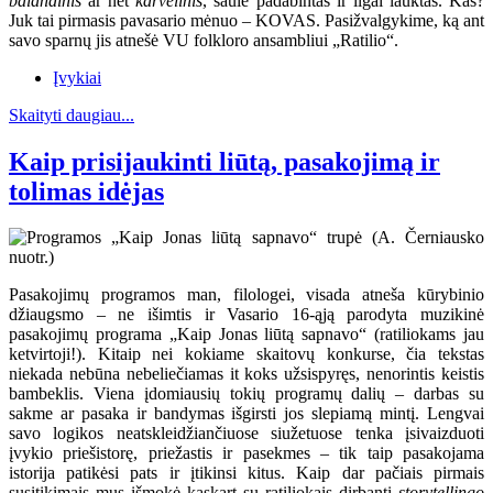
balandinis
ar net
karvelinis
, saule padabintas ir ilgai lauktas. Kas?
Juk tai pirmasis pavasario mėnuo – KOVAS. Pasižvalgykime, ką ant
savo sparnų jis atnešė VU folkloro ansambliui „Ratilio“.
Įvykiai
Skaityti daugiau...
Kaip prisijaukinti liūtą, pasakojimą ir
tolimas idėjas
Pasakojimų programos man, filologei, visada atneša kūrybinio
džiaugsmo – ne išimtis ir Vasario 16-ąją parodyta muzikinė
pasakojimų programa „Kaip Jonas liūtą sapnavo“ (ratiliokams jau
ketvirtoji!). Kitaip nei kokiame skaitovų konkurse, čia tekstas
niekada nebūna nebeliečiamas it koks užsispyręs, nenorintis keistis
bambeklis. Viena įdomiausių tokių programų dalių – darbas su
sakme ar pasaka ir bandymas išgirsti jos slepiamą mintį. Lengvai
savo logikos neatskleidžiančiuose siužetuose tenka įsivaizduoti
įvykio priešistorę, priežastis ir pasekmes – tik taip pasakojama
istorija patikėsi pats ir įtikinsi kitus. Kaip dar pačiais pirmais
susitikimais mus išmokė kaskart su ratiliokais dirbanti
storytellingo