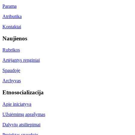
Parama
Atributika
Kontaktai
Naujienos
Rubrikos
Artėjantys renginiai
Spaudoje
Archyvas
Etnosocializacija
Apie iniciatyvą
Užsiėmimų aprašymas
Dalyvių atsiliepimai
Projektas spaudoje