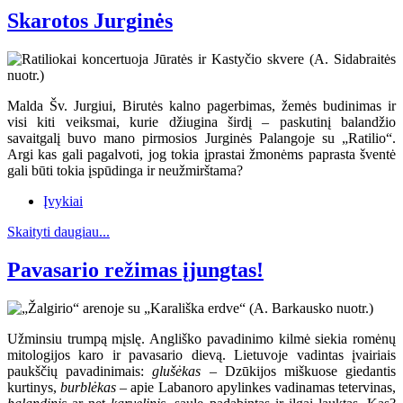
Skarotos Jurginės
Malda Šv. Jurgiui, Birutės kalno pagerbimas, žemės budinimas ir
visi kiti veiksmai, kurie džiugina širdį – paskutinį balandžio
savaitgalį buvo mano pirmosios Jurginės Palangoje su „Ratilio“.
Argi kas gali pagalvoti, jog tokia įprastai žmonėms paprasta šventė
gali būti tokia įspūdinga ir neužmirštama?
Įvykiai
Skaityti daugiau...
Pavasario režimas įjungtas!
Užminsiu trumpą mįslę. Angliško pavadinimo kilmė siekia romėnų
mitologijos karo ir pavasario dievą. Lietuvoje vadintas įvairiais
paukščių pavadinimais:
glušėkas
– Dzūkijos miškuose giedantis
kurtinys,
burblėkas
– apie Labanoro apylinkes vadinamas tetervinas,