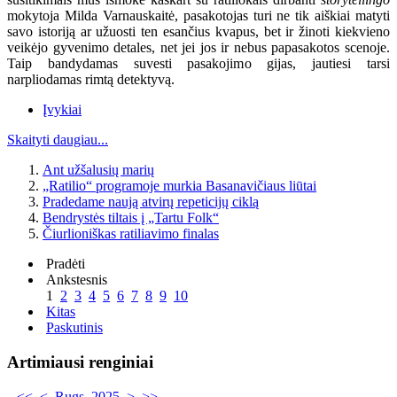
mokytoja Milda Varnauskaitė, pasakotojas turi ne tik aiškiai matyti
savo istoriją ar užuosti ten esančius kvapus, bet ir žinoti kiekvieno
veikėjo gyvenimo detales, net jei jos ir nebus papasakotos scenoje.
Taip bandydamas suvesti pasakojimo gijas, jautiesi tarsi
narpliodamas rimtą detektyvą.
Įvykiai
Skaityti daugiau...
Ant užšalusių marių
„Ratilio“ programoje murkia Basanavičiaus liūtai
Pradedame naują atvirų repeticijų ciklą
Bendrystės tiltais į „Tartu Folk“
Čiurlioniškas ratiliavimo finalas
Pradėti
Ankstesnis
1
2
3
4
5
6
7
8
9
10
Kitas
Paskutinis
Artimiausi renginiai
<<
<
Rugs. 2025
>
>>