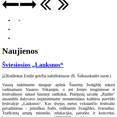
Naujienos
Šviesiosios „Lauksnos“
Vasarą naktiniame danguje aplink Šiaurinę žvaigždę sukasi
vadinamasis Vasaros Trikampis, o ant žemės renginiuose ir
festivaliuose sukasi šaunieji ratiliokai. Praėjusią savaitę „Ratilio“
ansamblis dalyvavo tarptautiniame nematerialaus kultūros paveldo
festivalyje „Lauksnos“. Kas dvejus metus vykstančio festivalio
pavadinimas – prūsiškas žodis, reiškiantis žvaigždes, šviesulius.
Tradicinių amatų miestelis, edukacijos, parodos ir koncertai,