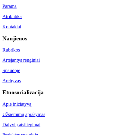
Parama
Atributika
Kontaktai
Naujienos
Rubrikos
Artėjantys renginiai
Spaudoje
Archyvas
Etnosocializacija
Apie iniciatyvą
Užsiėmimų aprašymas
Dalyvių atsiliepimai
Projektas spaudoje