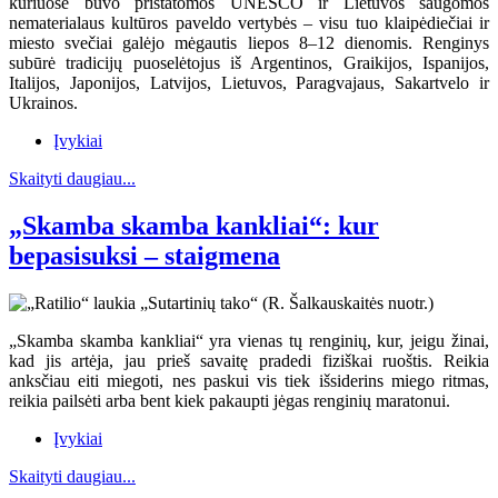
kuriuose buvo pristatomos UNESCO ir Lietuvos saugomos
nematerialaus kultūros paveldo vertybės – visu tuo klaipėdiečiai ir
miesto svečiai galėjo mėgautis liepos 8–12 dienomis. Renginys
subūrė tradicijų puoselėtojus iš Argentinos, Graikijos, Ispanijos,
Italijos, Japonijos, Latvijos, Lietuvos, Paragvajaus, Sakartvelo ir
Ukrainos.
Įvykiai
Skaityti daugiau...
„Skamba skamba kankliai“: kur
bepasisuksi – staigmena
„Skamba skamba kankliai“ yra vienas tų renginių, kur, jeigu žinai,
kad jis artėja, jau prieš savaitę pradedi fiziškai ruoštis. Reikia
anksčiau eiti miegoti, nes paskui vis tiek išsiderins miego ritmas,
reikia pailsėti arba bent kiek pakaupti jėgas renginių maratonui.
Įvykiai
Skaityti daugiau...