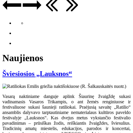
Naujienos
Šviesiosios „Lauksnos“
Vasarą naktiniame danguje aplink Šiaurinę žvaigždę sukasi
vadinamasis Vasaros Trikampis, o ant žemės renginiuose ir
festivaliuose sukasi šaunieji ratiliokai. Praėjusią savaitę „Ratilio“
ansamblis dalyvavo tarptautiniame nematerialaus kultūros paveldo
festivalyje „Lauksnos“. Kas dvejus metus vykstančio festivalio
pavadinimas – prūsiškas žodis, reiškiantis žvaigždes, šviesulius.
Tradicinių amatų miestelis, edukacijos, parodos ir koncertai,