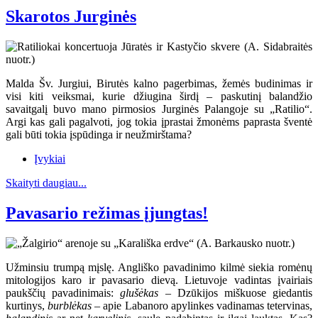
Skarotos Jurginės
Malda Šv. Jurgiui, Birutės kalno pagerbimas, žemės budinimas ir
visi kiti veiksmai, kurie džiugina širdį – paskutinį balandžio
savaitgalį buvo mano pirmosios Jurginės Palangoje su „Ratilio“.
Argi kas gali pagalvoti, jog tokia įprastai žmonėms paprasta šventė
gali būti tokia įspūdinga ir neužmirštama?
Įvykiai
Skaityti daugiau...
Pavasario režimas įjungtas!
Užminsiu trumpą mįslę. Angliško pavadinimo kilmė siekia romėnų
mitologijos karo ir pavasario dievą. Lietuvoje vadintas įvairiais
paukščių pavadinimais:
glušėkas
– Dzūkijos miškuose giedantis
kurtinys,
burblėkas
– apie Labanoro apylinkes vadinamas tetervinas,