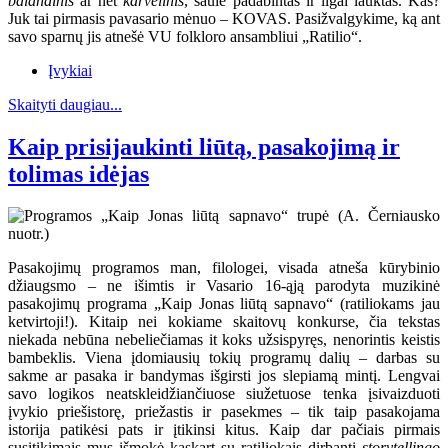
balandinis
ar net
karvelinis
, saule padabintas ir ilgai lauktas. Kas?
Juk tai pirmasis pavasario mėnuo – KOVAS. Pasižvalgykime, ką ant
savo sparnų jis atnešė VU folkloro ansambliui „Ratilio“.
Įvykiai
Skaityti daugiau...
Kaip prisijaukinti liūtą, pasakojimą ir
tolimas idėjas
Pasakojimų programos man, filologei, visada atneša kūrybinio
džiaugsmo – ne išimtis ir Vasario 16-ąją parodyta muzikinė
pasakojimų programa „Kaip Jonas liūtą sapnavo“ (ratiliokams jau
ketvirtoji!). Kitaip nei kokiame skaitovų konkurse, čia tekstas
niekada nebūna nebeliečiamas it koks užsispyręs, nenorintis keistis
bambeklis. Viena įdomiausių tokių programų dalių – darbas su
sakme ar pasaka ir bandymas išgirsti jos slepiamą mintį. Lengvai
savo logikos neatskleidžiančiuose siužetuose tenka įsivaizduoti
įvykio priešistorę, priežastis ir pasekmes – tik taip pasakojama
istorija patikėsi pats ir įtikinsi kitus. Kaip dar pačiais pirmais
susitikimais mus išmokė kaskart su ratiliokais dirbanti
storytellingo