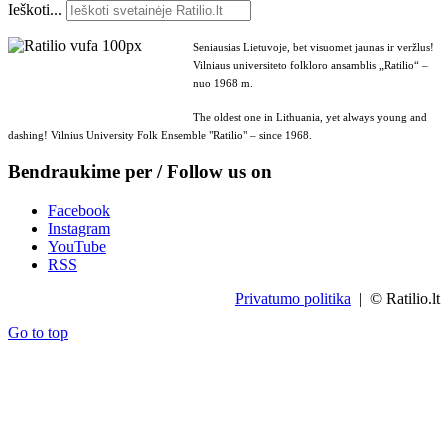
Ieškoti...
Seniausias Lietuvoje, bet visuomet jaunas ir veržlus!
Vilniaus universiteto folkloro ansamblis „Ratilio“ –
nuo 1968 m.
The oldest one in Lithuania, yet always young and
dashing! Vilnius University Folk Ensemble "Ratilio" – since 1968.
Bendraukime per / Follow us on
Facebook
Instagram
YouTube
RSS
Privatumo politika
| © Ratilio.lt
Go to top