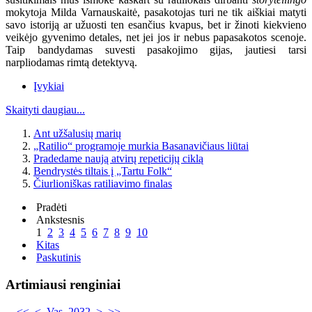
mokytoja Milda Varnauskaitė, pasakotojas turi ne tik aiškiai matyti
savo istoriją ar užuosti ten esančius kvapus, bet ir žinoti kiekvieno
veikėjo gyvenimo detales, net jei jos ir nebus papasakotos scenoje.
Taip bandydamas suvesti pasakojimo gijas, jautiesi tarsi
narpliodamas rimtą detektyvą.
Įvykiai
Skaityti daugiau...
Ant užšalusių marių
„Ratilio“ programoje murkia Basanavičiaus liūtai
Pradedame naują atvirų repeticijų ciklą
Bendrystės tiltais į „Tartu Folk“
Čiurlioniškas ratiliavimo finalas
Pradėti
Ankstesnis
1
2
3
4
5
6
7
8
9
10
Kitas
Paskutinis
Artimiausi renginiai
<<
<
Vas. 2032
>
>>