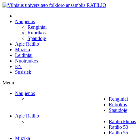
Naujienos
Renginiai
Rubrikos
Spaudoje
Apie Ratilio
Muzika
Leidiniai
Nuotraukos
EN
Susisiek
Menu
Naujienos
Renginiai
Rubrikos
Spaudoje
Apie Ratilio
Ratilio klubas
Ratilio 50
Ratilio 55
Muzika