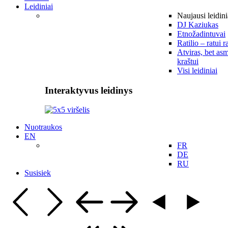
Leidiniai
Naujausi leidini
DJ Kaziukas
Etnožadintuvai
Ratilio – ratui r
Atviras, bet asm
kraštui
Visi leidiniai
Interaktyvus leidinys
Nuotraukos
EN
FR
DE
RU
Susisiek