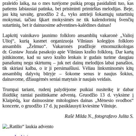
praleido laiką, na o mes turėjome puikią progą pasidalinti tuo, kas
patiems labiausiai patinka, bei prisiminti primirštas melodijas. Beje,
jau kitą savaitę, gruodžio 2 d., vyks antrieji šokamųjų sutartinių
mokymai, tačiau šįkart mokysimės ne tik kalendorinių švenčių
sutartinių, bet ir dainuosime adventines-kalėdines dainas!
Lapkritį vainikavo jaunimo folkloro ansamblių vakaronė „Valioj
Ulioj“, kurią kasmet organizuoja Vilniaus kolegijos folkloro
ansamblis „Želmuo“. Vakaronės pradžioje etnomuzikologas
dr. Gustaw Juzala pasakojo apie Vilniaus krašto folklorą. Dar kartą
įsitikinome, kad su savo krašto lenkais ir gudais turime daugiau
panašumų negu skirtumų – juk net dainų melodijos labai panašios,
tik skiriasi kalba, o ir ji persimaišiusi. Vėliau linksminomės kitų
ansamblių dalyvių būryje – šokome senus ir naujus šokius,
dainavome, džiaugėmės seniai matytais ir naujais veidais.
Trumpai tariant, rudenį palydėjome puikiai nusiteikę ir dabar
išsidūkę ramiai pasitinkame adventą. Gruodžio 13 d. vyksime į
Klaipėdą, kur dainuosime mitologines dainas „Mėnesio svodbos“
koncerte, o gruodžio 17 d. jų pasiklausyti kviesime Vilniuje.
Rašė Milda N., fotografavo Julita S.