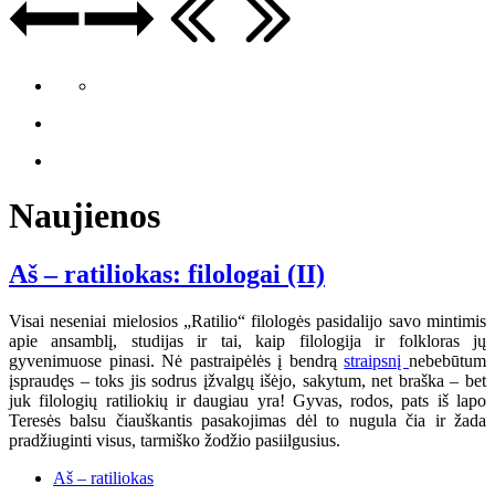
Naujienos
Aš – ratiliokas: filologai (II)
Visai neseniai mielosios „Ratilio“ filologės pasidalijo savo mintimis
apie ansamblį, studijas ir tai, kaip filologija ir folkloras jų
gyvenimuose pinasi. Nė pastraipėlės į bendrą
straipsnį
nebebūtum
įspraudęs – toks jis sodrus įžvalgų išėjo, sakytum, net braška – bet
juk filologių ratiliokių ir daugiau yra! Gyvas, rodos, pats iš lapo
Teresės balsu čiauškantis pasakojimas dėl to nugula čia ir žada
pradžiuginti visus, tarmiško žodžio pasiilgusius.
Aš – ratiliokas