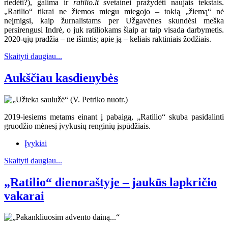
riedėti?), galima ir
ratilio.lt
svetainei pražydėti naujais tekstais.
„Ratilio“ tikrai ne žiemos miegu miegojo – tokią „žiemą“ nė
neįmigsi, kaip žurnalistams per Užgavėnes skundėsi meška
persirengusi Indrė, o juk ratiliokams šiaip ar taip visada darbymetis.
2020-ųjų pradžia – ne išimtis; apie ją – keliais raktiniais žodžiais.
Skaityti daugiau...
Aukščiau kasdienybės
2019-iesiems metams einant į pabaigą, „Ratilio“ skuba pasidalinti
gruodžio mėnesį įvykusių renginių įspūdžiais.
Įvykiai
Skaityti daugiau...
„Ratilio“ dienoraštyje – jaukūs lapkričio
vakarai