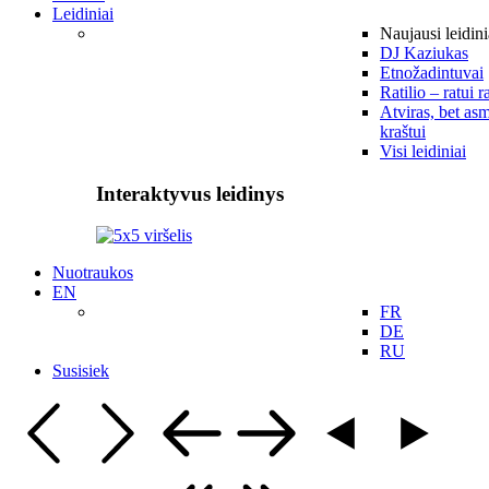
Leidiniai
Naujausi leidini
DJ Kaziukas
Etnožadintuvai
Ratilio – ratui r
Atviras, bet asm
kraštui
Visi leidiniai
Interaktyvus leidinys
Nuotraukos
EN
FR
DE
RU
Susisiek