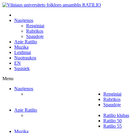
Naujienos
Renginiai
Rubrikos
Spaudoje
Apie Ratilio
Muzika
Leidiniai
Nuotraukos
EN
Susisiek
Menu
Naujienos
Renginiai
Rubrikos
Spaudoje
Apie Ratilio
Ratilio klubas
Ratilio 50
Ratilio 55
Muzika