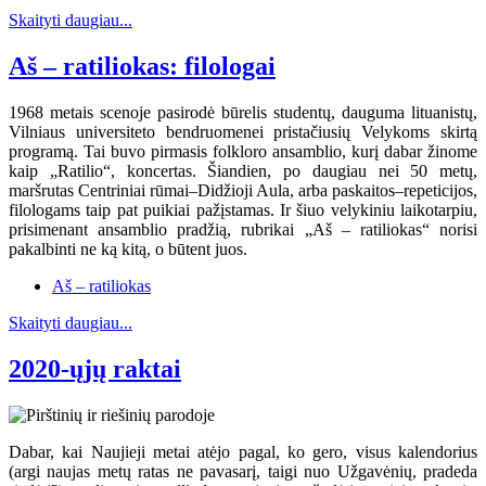
Skaityti daugiau...
Aš – ratiliokas: filologai
1968 metais scenoje pasirodė būrelis studentų, dauguma lituanistų,
Vilniaus universiteto bendruomenei pristačiusių Velykoms skirtą
programą. Tai buvo pirmasis folkloro ansamblio, kurį dabar žinome
kaip „Ratilio“, koncertas. Šiandien, po daugiau nei 50 metų,
maršrutas Centriniai rūmai–Didžioji Aula, arba paskaitos–repeticijos,
filologams taip pat puikiai pažįstamas. Ir šiuo velykiniu laikotarpiu,
prisimenant ansamblio pradžią, rubrikai „Aš – ratiliokas“ norisi
pakalbinti ne ką kitą, o būtent juos.
Aš – ratiliokas
Skaityti daugiau...
2020-ųjų raktai
Dabar, kai Naujieji metai atėjo pagal, ko gero, visus kalendorius
(argi naujas metų ratas ne pavasarį, taigi nuo Užgavėnių, pradeda