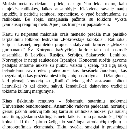
Mokslo metams riedant į priekį, dar greičiau lekia mano, kaip
naujokės ratiliokės, laikas ansamblyje. Kiekvieną savaitę naujų
įspūdžių ir patirčių semiuosi repeticijose, o ypač bendraudama su
ratiliokais. Be abejo, smagiausia pažintis su folkloru vyksta
įvairiausių renginių metu. Apie juos trumpai ir papasakosiu.
Kartu su neįprastai maloniais orais mėnesio pradžia mus pasitiko
tarptautiniu folkloro festivaliu „Pokrovskije kolokola“. Ratiliokai,
kaip ir kasmet, nepraleido progos sudalyvauti koncerte „Muzika
gurmanams“ Šv. Kotrynos bažnyčioje, kurioje taip pat pasirodė
ansambliai iš Latvijos, Rusijos, Serbijos, Sakartvelo, Lenkijos,
Norvegijos ir netgi saulėtosios Ispanijos. Koncertui ruoštis gavome
patalpas antrame aukšte su puikiu vaizdu į sceną, tad ilgą laiką
belaukdami savo eilės praleidome kas besišnekučiuodami, kas
megzdami, o kas grožėdamiesi kitų tautų pasirodymais. Džiaugiuosi,
kad pirmajį koncertą su „Ratilio“ teko garbė atstovauti būtent
lietuviškai (o gal derėtų sakyti, žemaitiškai) dainavimo tradicijai
tokiame kultūrų margumyne.
Kitas išskirtinis renginys – šokamųjų sutartinių mokymai
Universiteto bendruomenei. Ansamblio vadovės padedami, norintieji
geriau pažinti lietuvių folklorą kartu su ratiliokais mokėsi įvairiausių
sutartinių, giedamų skirtingais metų laikais – nuo paprastutės „Dijūta
kolnali“ iki tik iš pirmo žvilgsnio sudėtingai atrodančių trejinių su
choreografiniais elementais. Tikiu, svečiai smagiai ir prasmingai