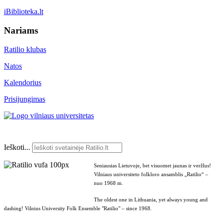
iBiblioteka.lt
Nariams
Ratilio klubas
Natos
Kalendorius
Prisijungimas
Ieškoti...
Seniausias Lietuvoje, bet visuomet jaunas ir veržlus!
Vilniaus universiteto folkloro ansamblis „Ratilio“ –
nuo 1968 m.
The oldest one in Lithuania, yet always young and
dashing! Vilnius University Folk Ensemble "Ratilio" – since 1968.