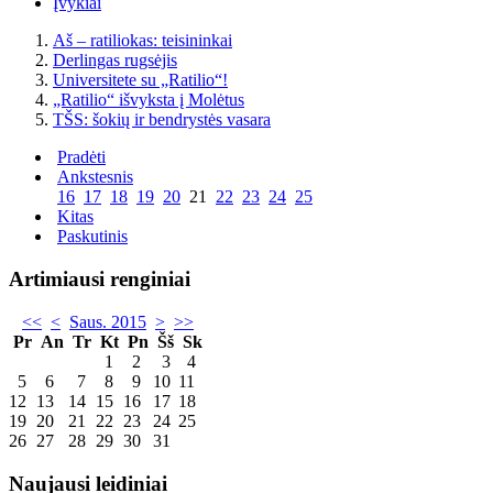
Įvykiai
Aš – ratiliokas: teisininkai
Derlingas rugsėjis
Universitete su „Ratilio“!
„Ratilio“ išvyksta į Molėtus
TŠS: šokių ir bendrystės vasara
Pradėti
Ankstesnis
16
17
18
19
20
21
22
23
24
25
Kitas
Paskutinis
Artimiausi renginiai
<<
<
Saus. 2015
>
>>
Pr
An
Tr
Kt
Pn
Šš
Sk
1
2
3
4
5
6
7
8
9
10
11
12
13
14
15
16
17
18
19
20
21
22
23
24
25
26
27
28
29
30
31
Naujausi leidiniai