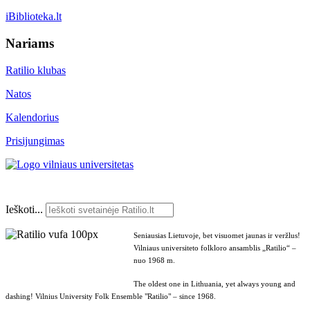
iBiblioteka.lt
Nariams
Ratilio klubas
Natos
Kalendorius
Prisijungimas
Ieškoti...
Seniausias Lietuvoje, bet visuomet jaunas ir veržlus!
Vilniaus universiteto folkloro ansamblis „Ratilio“ –
nuo 1968 m.
The oldest one in Lithuania, yet always young and
dashing! Vilnius University Folk Ensemble "Ratilio" – since 1968.