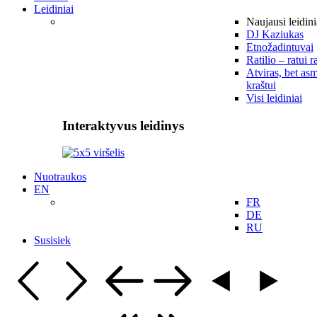
Leidiniai
Naujausi leidini
DJ Kaziukas
Etnožadintuvai
Ratilio – ratui r
Atviras, bet asm
kraštui
Visi leidiniai
Interaktyvus leidinys
Nuotraukos
EN
FR
DE
RU
Susisiek