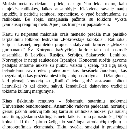
Mokslo metams riedant į priekį, dar greičiau lekia mano, kaip
naujokės ratiliokės, laikas ansamblyje. Kiekvieną savaitę naujų
įspūdžių ir patirčių semiuosi repeticijose, o ypač bendraudama su
ratiliokais. Be abejo, smagiausia pažintis su folkloru vyksta
įvairiausių renginių metu. Apie juos trumpai ir papasakosiu.
Kartu su neįprastai maloniais orais mėnesio pradžia mus pasitiko
tarptautiniu folkloro festivaliu „Pokrovskije kolokola“. Ratiliokai,
kaip ir kasmet, nepraleido progos sudalyvauti koncerte „Muzika
gurmanams“ Šv. Kotrynos bažnyčioje, kurioje taip pat pasirodė
ansambliai iš Latvijos, Rusijos, Serbijos, Sakartvelo, Lenkijos,
Norvegijos ir netgi saulėtosios Ispanijos. Koncertui ruoštis gavome
patalpas antrame aukšte su puikiu vaizdu į sceną, tad ilgą laiką
belaukdami savo eilės praleidome kas besišnekučiuodami, kas
megzdami, o kas grožėdamiesi kitų tautų pasirodymais. Džiaugiuosi,
kad pirmajį koncertą su „Ratilio“ teko garbė atstovauti būtent
lietuviškai (o gal derėtų sakyti, žemaitiškai) dainavimo tradicijai
tokiame kultūrų margumyne.
Kitas išskirtinis renginys – šokamųjų sutartinių mokymai
Universiteto bendruomenei. Ansamblio vadovės padedami, norintieji
geriau pažinti lietuvių folklorą kartu su ratiliokais mokėsi įvairiausių
sutartinių, giedamų skirtingais metų laikais – nuo paprastutės „Dijūta
kolnali“ iki tik iš pirmo žvilgsnio sudėtingai atrodančių trejinių su
choreografiniais elementais. Tikiu, svečiai smagiai ir prasmingai