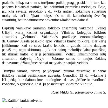
praleido laiką, na o mes turėjome puikią progą pasidalinti tuo, kas
patiems labiausiai patinka, bei prisiminti primirštas melodijas. Beje,
jau kitą savaitę, gruodžio 2 d., vyks antrieji šokamųjų sutartinių
mokymai, tačiau šįkart mokysimės ne tik kalendorinių švenčių
sutartinių, bet ir dainuosime adventines-kalėdines dainas!
Lapkritį vainikavo jaunimo folkloro ansamblių vakaronė „Valioj
Ulioj“, kurią kasmet organizuoja Vilniaus kolegijos folkloro
ansamblis „Želmuo“. Vakaronės pradžioje etnomuzikologas
dr. Gustaw Juzala pasakojo apie Vilniaus krašto folklorą. Dar kartą
įsitikinome, kad su savo krašto lenkais ir gudais turime daugiau
panašumų negu skirtumų – juk net dainų melodijos labai panašios,
tik skiriasi kalba, o ir ji persimaišiusi. Vėliau linksminomės kitų
ansamblių dalyvių būryje – šokome senus ir naujus šokius,
dainavome, džiaugėmės seniai matytais ir naujais veidais.
Trumpai tariant, rudenį palydėjome puikiai nusiteikę ir dabar
išsidūkę ramiai pasitinkame adventą. Gruodžio 13 d. vyksime į
Klaipėdą, kur dainuosime mitologines dainas „Mėnesio svodbos“
koncerte, o gruodžio 17 d. jų pasiklausyti kviesime Vilniuje.
Rašė Milda N., fotografavo Julita S.