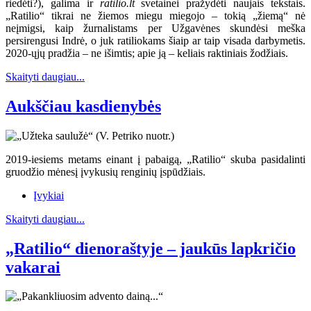
riedėti?), galima ir
ratilio.lt
svetainei pražydėti naujais tekstais.
„Ratilio“ tikrai ne žiemos miegu miegojo – tokią „žiemą“ nė
neįmigsi, kaip žurnalistams per Užgavėnes skundėsi meška
persirengusi Indrė, o juk ratiliokams šiaip ar taip visada darbymetis.
2020-ųjų pradžia – ne išimtis; apie ją – keliais raktiniais žodžiais.
Skaityti daugiau...
Aukščiau kasdienybės
2019-iesiems metams einant į pabaigą, „Ratilio“ skuba pasidalinti
gruodžio mėnesį įvykusių renginių įspūdžiais.
Įvykiai
Skaityti daugiau...
„Ratilio“ dienoraštyje – jaukūs lapkričio
vakarai