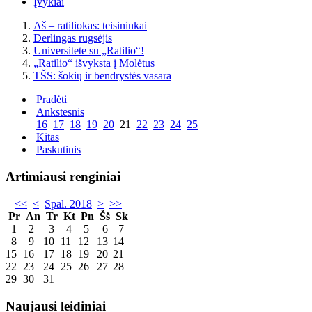
Įvykiai
Aš – ratiliokas: teisininkai
Derlingas rugsėjis
Universitete su „Ratilio“!
„Ratilio“ išvyksta į Molėtus
TŠS: šokių ir bendrystės vasara
Pradėti
Ankstesnis
16
17
18
19
20
21
22
23
24
25
Kitas
Paskutinis
Artimiausi renginiai
<<
<
Spal. 2018
>
>>
Pr
An
Tr
Kt
Pn
Šš
Sk
1
2
3
4
5
6
7
8
9
10
11
12
13
14
15
16
17
18
19
20
21
22
23
24
25
26
27
28
29
30
31
Naujausi leidiniai