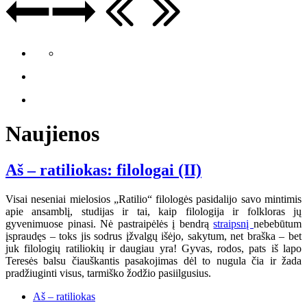
Naujienos
Aš – ratiliokas: filologai (II)
Visai neseniai mielosios „Ratilio“ filologės pasidalijo savo mintimis
apie ansamblį, studijas ir tai, kaip filologija ir folkloras jų
gyvenimuose pinasi. Nė pastraipėlės į bendrą
straipsnį
nebebūtum
įspraudęs – toks jis sodrus įžvalgų išėjo, sakytum, net braška – bet
juk filologių ratiliokių ir daugiau yra! Gyvas, rodos, pats iš lapo
Teresės balsu čiauškantis pasakojimas dėl to nugula čia ir žada
pradžiuginti visus, tarmiško žodžio pasiilgusius.
Aš – ratiliokas