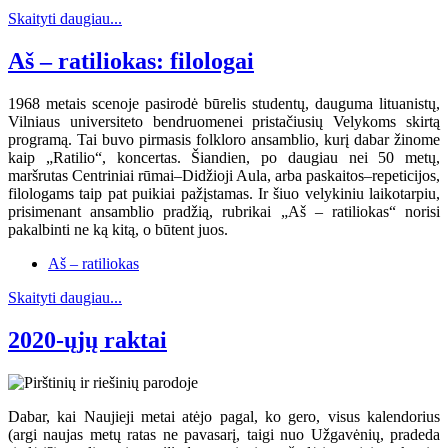
Skaityti daugiau...
Aš – ratiliokas: filologai
1968 metais scenoje pasirodė būrelis studentų, dauguma lituanistų,
Vilniaus universiteto bendruomenei pristačiusių Velykoms skirtą
programą. Tai buvo pirmasis folkloro ansamblio, kurį dabar žinome
kaip „Ratilio“, koncertas. Šiandien, po daugiau nei 50 metų,
maršrutas Centriniai rūmai–Didžioji Aula, arba paskaitos–repeticijos,
filologams taip pat puikiai pažįstamas. Ir šiuo velykiniu laikotarpiu,
prisimenant ansamblio pradžią, rubrikai „Aš – ratiliokas“ norisi
pakalbinti ne ką kitą, o būtent juos.
Aš – ratiliokas
Skaityti daugiau...
2020-ųjų raktai
Dabar, kai Naujieji metai atėjo pagal, ko gero, visus kalendorius
(argi naujas metų ratas ne pavasarį, taigi nuo Užgavėnių, pradeda