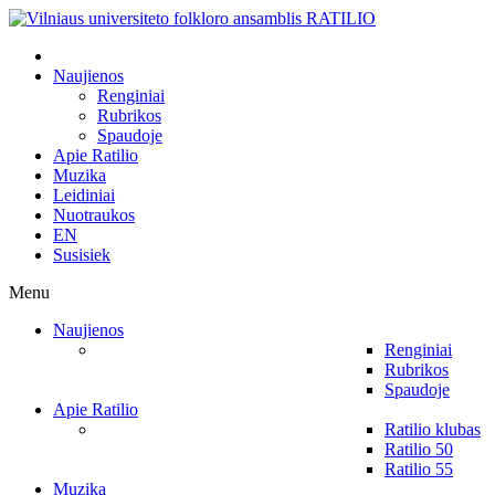
Naujienos
Renginiai
Rubrikos
Spaudoje
Apie Ratilio
Muzika
Leidiniai
Nuotraukos
EN
Susisiek
Menu
Naujienos
Renginiai
Rubrikos
Spaudoje
Apie Ratilio
Ratilio klubas
Ratilio 50
Ratilio 55
Muzika