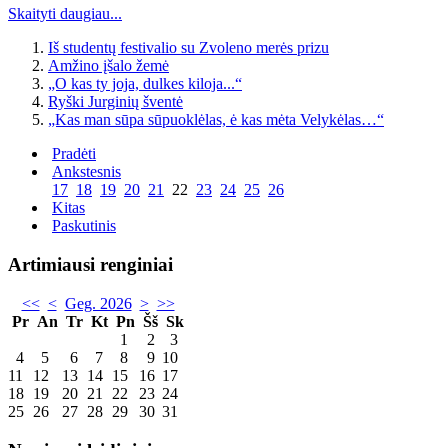
Skaityti daugiau...
Iš studentų festivalio su Zvoleno merės prizu
Amžino įšalo žemė
„O kas ty joja, dulkes kiloja...“
Ryški Jurginių šventė
„Kas man sūpa sūpuoklėlas, ė kas mėta Velykėlas…“
Pradėti
Ankstesnis
17
18
19
20
21
22
23
24
25
26
Kitas
Paskutinis
Artimiausi renginiai
<<
<
Geg. 2026
>
>>
Pr
An
Tr
Kt
Pn
Šš
Sk
1
2
3
4
5
6
7
8
9
10
11
12
13
14
15
16
17
18
19
20
21
22
23
24
25
26
27
28
29
30
31