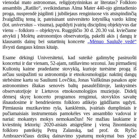
vienodai mato astronomas, religijotyrininkas ar literatas? Folkloro
ansamblis „Ratilio“, sveikindamas Alma Mater 440-ojo gimtadienio
proga, nusprendė įsigilinti į jubiliejaus renginiuose vis atsispindinčią
žvaigždžių temą ir, pateisinant universiteto lotynišką vardo kilmę
(lot.
universitas
– visuma), papildyti įvairių disciplinų objektyvus dar
vienu – folkloro – objektyvu. Rugpjūčio 30 d. 20.30 val. kviečiame
atvykti į Molėtų astronomijos observatoriją, pakelti akis į dangų ir
klausantis dainų bei sutartinių koncerte
„Mėnuo Saulužę vedė“
išvysti dangaus kūnus kitaip.
Esame dėkingi Universitetui, kad suteikė galimybę pasiruošti
koncertui ir dar vienam, 52-ajam, ratiliavimo sezonui. Jau pirmadienį
Kulionių kaime pradedame stovyklą, kurioje turėsime progą iš
arčiau susipažinti su astronomija ir etnokosmologija: naktinį dangų
stebėsime kartu su Sauliumi Lovčiku, Jonas Vaiškūnas pasakos apie
astronomines ištakas senovės baltų pasaulėžiūroje, lankysimės
observatorijoje ir Lietuvos etnokosmologijos muziejuje. Didelį
dėmesį skyrę koncerto programos rengimui, stovyklos savaitę
išnaudosime ir bendriesiems folkloro atlikėjo įgūdžiams ugdyti.
Pirmiausia muzikavimo ryla, kanklėmis, įvairiais dumpliniais ir
pučiamaisiais instrumentais pamokėles ves ansamblio vadovai ir
nariai: mokantys mokys nemokančius! Ne mažiau laukiame ir
kviestinių lektorių: 2020-aisiais atsigręšime į vieną žinomiausių
folkloro pateikėjų Petrą Zalanską, tad prof. dr. Ryčio
Ambrazevičiaus dzūkų dainavimo ypatumų mokymai bus ypač