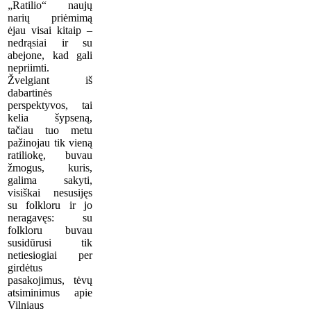
„Ratilio“ naujų
narių priėmimą
ėjau visai kitaip –
nedrąsiai ir su
abejone, kad gali
nepriimti.
Žvelgiant iš
dabartinės
perspektyvos, tai
kelia šypseną,
tačiau tuo metu
pažinojau tik vieną
ratiliokę, buvau
žmogus, kuris,
galima sakyti,
visiškai nesusijęs
su folkloru ir jo
neragavęs: su
folkloru buvau
susidūrusi tik
netiesiogiai per
girdėtus
pasakojimus, tėvų
atsiminimus apie
Vilniaus