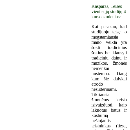
Kasparas, Teisės
vientisųjų studijų 4
kurso studentas:
Kai pasakau, kad
studijuoju teisę, o
mėgstamiausia
mano veikla yra
šokti tradicinius
šokius bei klausyti
tradicinių dainų ir
muzikos, žmonės
nemenkai
nustemba. Daug
kam šie dalykai
atrodo
nesuderinami.
Tikriausiai
žmonėms keista
įsivaizduoti, kaip
lakuotus batus ir
kostiumą
nešiojantis
teisininkas (tiesa,