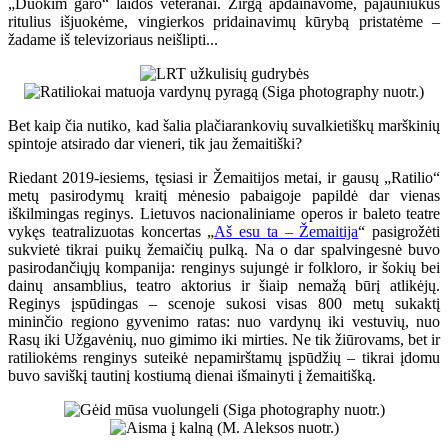
„Duokim garo“ laidos veteranai. Žirgą apdainavome, pajauniukus
ritulius išjuokėme, vingierkos pridainavimų kūrybą pristatėme –
žadame iš televizoriaus neišlipti...
Bet kaip čia nutiko, kad šalia plačiarankovių suvalkietiškų marškinių
spintoje atsirado dar vieneri, tik jau žemaitiški?
Riedant 2019-iesiems, tęsiasi ir Žemaitijos metai, ir gausų „Ratilio“
metų pasirodymų kraitį mėnesio pabaigoje papildė dar vienas
iškilmingas reginys. Lietuvos nacionaliniame operos ir baleto teatre
vykęs teatralizuotas koncertas „
Aš esu ta – Žemaitija
“ pasigrožėti
sukvietė tikrai puikų žemaičių pulką. Na o dar spalvingesnė buvo
pasirodančiųjų kompanija: renginys sujungė ir folkloro, ir šokių bei
dainų ansamblius, teatro aktorius ir šiaip nemažą būrį atlikėjų.
Reginys įspūdingas – scenoje sukosi visas 800 metų sukaktį
mininčio regiono gyvenimo ratas: nuo vardynų iki vestuvių, nuo
Rasų iki Užgavėnių, nuo gimimo iki mirties. Ne tik žiūrovams, bet ir
ratiliokėms renginys suteikė nepamirštamų įspūdžių – tikrai įdomu
buvo saviškį tautinį kostiumą dienai išmainyti į žemaitišką.