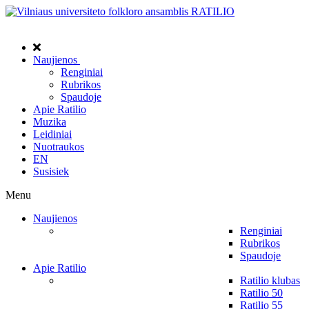
Naujienos
Renginiai
Rubrikos
Spaudoje
Apie Ratilio
Muzika
Leidiniai
Nuotraukos
EN
Susisiek
Menu
Naujienos
Renginiai
Rubrikos
Spaudoje
Apie Ratilio
Ratilio klubas
Ratilio 50
Ratilio 55