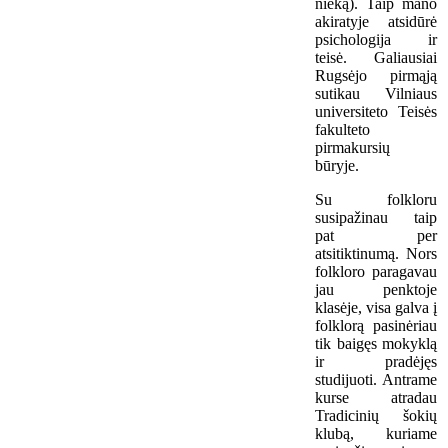
nieką). Taip mano
akiratyje atsidūrė
psichologija ir
teisė. Galiausiai
Rugsėjo pirmąją
sutikau Vilniaus
universiteto Teisės
fakulteto
pirmakursių
būryje.
Su folkloru
susipažinau taip
pat per
atsitiktinumą. Nors
folkloro paragavau
jau penktoje
klasėje, visa galva į
folklorą pasinėriau
tik baigęs mokyklą
ir pradėjęs
studijuoti. Antrame
kurse atradau
Tradicinių šokių
klubą, kuriame