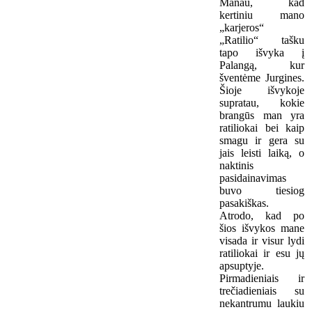
Manau, kad
kertiniu mano
„karjeros“
„Ratilio“ tašku
tapo išvyka į
Palangą, kur
šventėme Jurgines.
Šioje išvykoje
supratau, kokie
brangūs man yra
ratiliokai bei kaip
smagu ir gera su
jais leisti laiką, o
naktinis
pasidainavimas
buvo tiesiog
pasakiškas.
Atrodo, kad po
šios išvykos mane
visada ir visur lydi
ratiliokai ir esu jų
apsuptyje.
Pirmadieniais ir
trečiadieniais su
nekantrumu laukiu