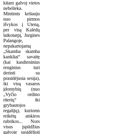
kitam galvoj vietos
nebelieka.
Mintimis keliauju
nuo pirmos
išvykos į Uteną,
per visą Kalėdų
laikotarpį, Jurgines
Palangoje,
nepakartojamą
„Skamba skamba
kankliai“ savaitę
(kai kasdieninius
renginius turi
derinti su
prasidėjusia sesija),
iki visų vasaros
įdomybių (nuo
„Vyčio ordino
riterių“ iki
grybautojos
regalijų), kurioms
reikėtų atskiros
rubrikos... Nors
visus įspūdžius
galvoje susidėlioti