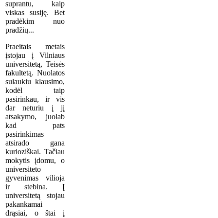
suprantu, kaip
viskas susiję. Bet
pradėkim nuo
pradžių...
Praeitais metais
įstojau į Vilniaus
universitetą, Teisės
fakultetą. Nuolatos
sulaukiu klausimo,
kodėl taip
pasirinkau, ir vis
dar neturiu į jį
atsakymo, juolab
kad pats
pasirinkimas
atsirado gana
kurioziškai. Tačiau
mokytis įdomu, o
universiteto
gyvenimas vilioja
ir stebina. Į
universitetą stojau
pakankamai
drąsiai, o štai į