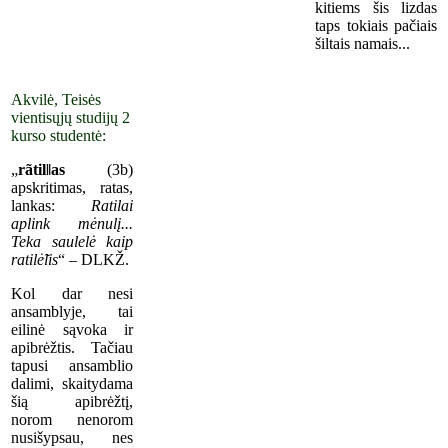
kitiems šis lizdas
taps tokiais pačiais
šiltais namais...
Akvilė, Teisės
vientisųjų studijų 2
kurso studentė:
„
rãtil‖as
(3b)
apskritimas, ratas,
lankas:
Ratilai
aplink mėnulį...
Teka saulelė kaip
ratilė̃lis
“ – DLKŽ.
Kol dar nesi
ansamblyje, tai
eilinė sąvoka ir
apibrėžtis. Tačiau
tapusi ansamblio
dalimi, skaitydama
šią apibrėžtį,
norom nenorom
nusišypsau, nes