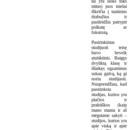
tai yra šioks toks
mitas) juos mielai
iškeičia į tautinius
drabužius ir
pasileidžia patrypti
polkutę ar
fokstrotą.
Pasirinkimas
studijuoti teisę
buvo beveik
atsitiktinis. Baigęs
dvyliktą klasę ir
išlaikęs egzaminus
sukau galvą, ką gi
noriu studijuoti.
Nusprendžiau, kad
pasirinksiu
studijas, kurios yra
plačios ir
praktiškos (kaip
mano mama ir aš
mėgstame sakyti –
studijos, kurios yra
apie viską ir apie