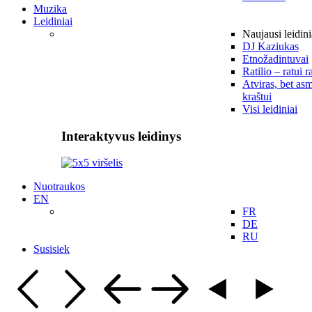
Muzika
Leidiniai
Naujausi leidini
DJ Kaziukas
Etnožadintuvai
Ratilio – ratui r
Atviras, bet asm
kraštui
Visi leidiniai
Interaktyvus leidinys
Nuotraukos
EN
FR
DE
RU
Susisiek