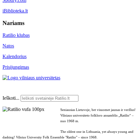
Spotify.com
iBiblioteka.lt
Nariams
Ratilio klubas
Natos
Kalendorius
Prisijungimas
Ieškoti...
Seniausias Lietuvoje, bet visuomet jaunas ir veržlus!
Vilniaus universiteto folkloro ansamblis „Ratilio“ –
nuo 1968 m.
The oldest one in Lithuania, yet always young and
dashing! Vilnius University Folk Ensemble "Ratilio" – since 1968.