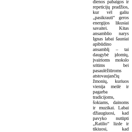
dienos pabaigos ir
repeticijų pradžios,
kur vėl galiu
„pasikrauti“ geros
energijos likusiai
savaitei. Kitas
ansamblio narys
Ignas labai šauniai
apibūdino
ansamblį – tai
daugybė įdomių,
įvairioms mokslo
sritims bei
pasaulėžiūroms
atstovaujančių
žmonių, kuriuos
vienija meilė ir
pagarba
tradicijoms,
šokiams, dainoms
ir muzikai. Labai
džiaugiuosi, kad
pavyko nutūpti
„Ratilio“ lizde ir
tikiuosi, kad