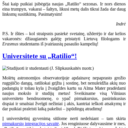
Štai kaip puikiai įsibėgėja naujas „Ratilio“ sezonas. Ir nors dienos
eina trumpyn, vakarai – šaltyn, likusi metų dalis tikrai žada dar daug
linksmų susitikimų. Pasimatysim!
Indrė
P.S. Ir išties – kol straipsnis pasiekė svetainę, užderėjo ir dar kelios
vakaronės: džiaugiamės galėję pristatyti Lietuvą filologams ir
Erasmus
studentams iš įvairiausių pasaulio kampelių!
Universitete su „Ratilio“!
Molėtų astronomijos observatorijoje apdainavę nepaprasto grožio
rugpjūčio dangų, ratiliokai grįžta į sostinę, bet nenuleidžia akių nuo
padangių ir toliau kyla į žvaigždes kartu su Alma Mater pradėdami
naujus mokslo ir studijų metus! Sveikiname visą Vilniaus
universiteto bendruomenę, o ypač pirmakursius, pasirinkusius
drąsiai ir smalsiai žvelgti nežiniai į akis, kantriai ieškoti atsakymų ir
dar puikiai praleisti laiką pakeliui – įspūdingų atradimų!
Į universitetinį gyvenimą siūlome nerti nedelsiant – tam skirta
pirmakursių integracijos savaitė
. Jos renginiuose dalyvausime ir mes,