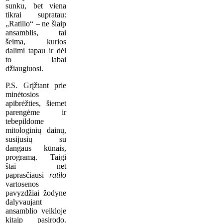
sunku, bet viena
tikrai supratau:
„Ratilio“ – ne šiaip
ansamblis, tai
šeima, kurios
dalimi tapau ir dėl
to labai
džiaugiuosi.
P.S. Grįžtant prie
minėtosios
apibrėžties, šiemet
parengėme ir
tebepildome
mitologinių dainų,
susijusių su
dangaus kūnais,
programą. Taigi
štai – net
paprasčiausi
ratilo
vartosenos
pavyzdžiai žodyne
dalyvaujant
ansamblio veikloje
kitaip pasirodo.