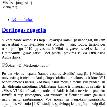
Viskas jungiasi į
vieną ratą.
Aš – ratiliokas
Derlingas rugsėjis
Vikriai nardė autobusas tarp Slovakijos kalnų; paslaptingai, niekam
nepastebint krito žvaigždės virš Molėtų – taip, rodos, tiesiog per
naktį prabėgo 2019-ųjų vasara. Ir Vilniaus gatvėmis vėl suskamba
Gaudeamus igitur
garsai. Vėl plačiai praviros laukia Didžiosios
Aulos durys.
Po dar vienos nepamirštamos vasaros „Ratilio“ sugrįžo į Vilniaus
universitetą ir nieko nelaukę čiupo šokdinti pirmakursius ir kitus VU
bendruomenės narius, kad naujuosius mokslo metus visi pradėtų su
dar didesniu pasiutimu. Didžiajame kieme ir integracijos savaitę, ir
„Visas VU šoka“ vakarą studentai žaidė ir šoko ne vieno prakaito
išmušti ir taip įsismagino, kad ratiliokai ir šiemet sulaukė gausaus
naujų narių pastiprinimo. Vos spėjęs su naujokais susipažinti,
ansamblis vėl stojo į LRT studijos spalvingų lempų jūrą – kaip tikri