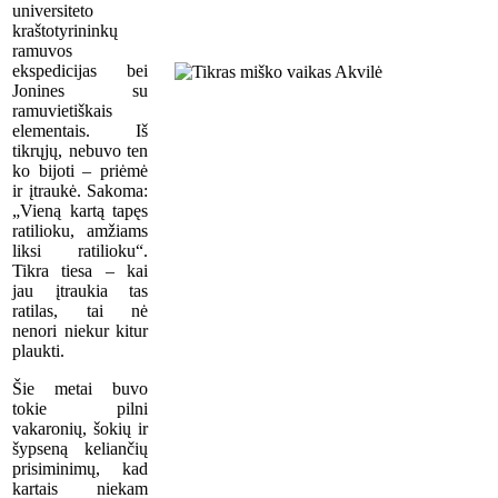
universiteto
kraštotyrininkų
ramuvos
ekspedicijas bei
Jonines su
ramuvietiškais
elementais. Iš
tikrųjų, nebuvo ten
ko bijoti – priėmė
ir įtraukė. Sakoma:
„Vieną kartą tapęs
ratilioku, amžiams
liksi ratilioku“.
Tikra tiesa – kai
jau įtraukia tas
ratilas, tai nė
nenori niekur kitur
plaukti.
Šie metai buvo
tokie pilni
vakaronių, šokių ir
šypseną keliančių
prisiminimų, kad
kartais niekam