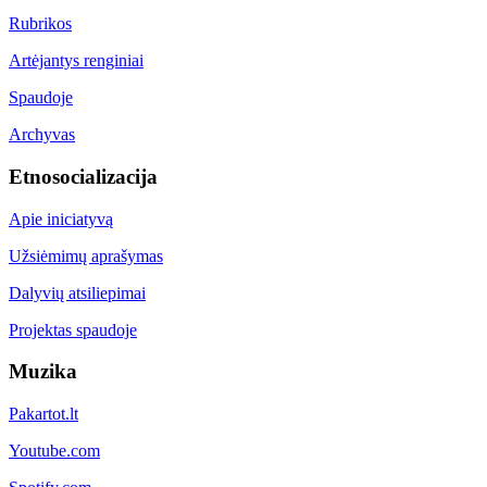
Rubrikos
Artėjantys renginiai
Spaudoje
Archyvas
Etnosocializacija
Apie iniciatyvą
Užsiėmimų aprašymas
Dalyvių atsiliepimai
Projektas spaudoje
Muzika
Pakartot.lt
Youtube.com