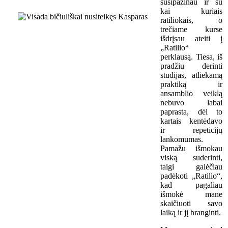
susipažinau ir su
kai kuriais
ratiliokais, o
trečiame kurse
išdrįsau ateiti į
„Ratilio“
perklausą. Tiesa, iš
pradžių derinti
studijas, atliekamą
praktiką ir
ansamblio veiklą
nebuvo labai
paprasta, dėl to
kartais kentėdavo
ir repeticijų
lankomumas.
Pamažu išmokau
viską suderinti,
taigi galėčiau
padėkoti „Ratilio“,
kad pagaliau
išmokė mane
skaičiuoti savo
laiką ir jį branginti.