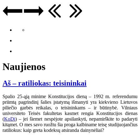
Naujienos
Aš – ratiliokas: teisininkai
Spalio 25-ąją minime Konstitucijos dieną – 1992 m. referendumu
priimtą pagrindinį šalies įstatymą išmanyti yra kiekvieno Lietuvos
piliečio garbės reikalas, o teisininkams – ir būtinybė. Vilniaus
universiteto Teisės fakultetas kasmet rengia Konstitucijos dienas
(
KoDi
) – jei šiemet nespėjote apsilankyti, nepamirškite to padaryti
kitąmet. O mes savo ruožtu šia proga kalbiname teisę studijuojančius
ratiliokus: kaip greta kodeksų atsiranda dainynėliai?