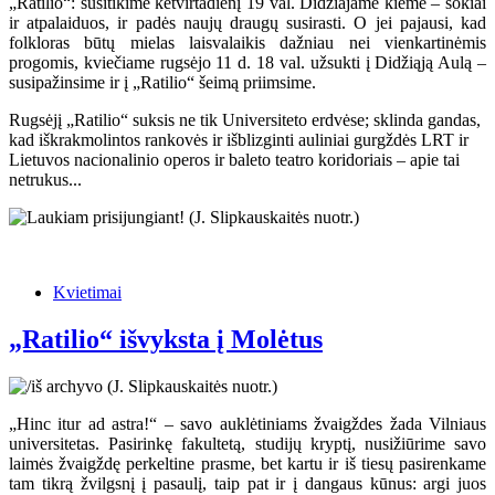
„Ratilio“: susitikime ketvirtadienį 19 val. Didžiajame kieme – šokiai
ir atpalaiduos, ir padės naujų draugų susirasti. O jei pajausi, kad
folkloras būtų mielas laisvalaikis dažniau nei vienkartinėmis
progomis, kviečiame rugsėjo 11 d. 18 val. užsukti į Didžiąją Aulą –
susipažinsime ir į „Ratilio“ šeimą priimsime.
Rugsėjį „Ratilio“ suksis ne tik Universiteto erdvėse; sklinda gandas,
kad iškrakmolintos rankovės ir išblizginti auliniai gurgždės LRT ir
Lietuvos nacionalinio operos ir baleto teatro koridoriais – apie tai
netrukus...
Kvietimai
„Ratilio“ išvyksta į Molėtus
„Hinc itur ad astra!“ – savo auklėtiniams žvaigždes žada Vilniaus
universitetas. Pasirinkę fakultetą, studijų kryptį, nusižiūrime savo
laimės žvaigždę perkeltine prasme, bet kartu ir iš tiesų pasirenkame
tam tikrą žvilgsnį į pasaulį, taip pat ir į dangaus kūnus: argi juos