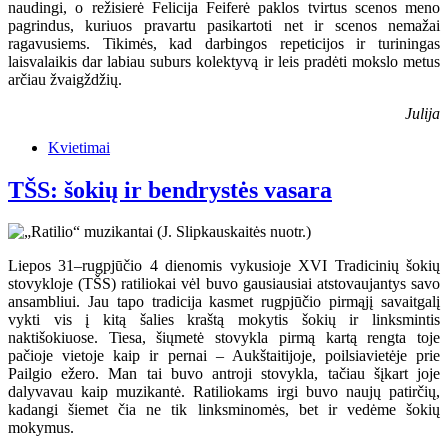
naudingi, o režisierė Felicija Feiferė paklos tvirtus scenos meno
pagrindus, kuriuos pravartu pasikartoti net ir scenos nemažai
ragavusiems. Tikimės, kad darbingos repeticijos ir turiningas
laisvalaikis dar labiau suburs kolektyvą ir leis pradėti mokslo metus
arčiau žvaigždžių.
Julija
Kvietimai
TŠS: šokių ir bendrystės vasara
Liepos 31–rugpjūčio 4 dienomis vykusioje XVI Tradicinių šokių
stovykloje (TŠS) ratiliokai vėl buvo gausiausiai atstovaujantys savo
ansambliui. Jau tapo tradicija kasmet rugpjūčio pirmąjį savaitgalį
vykti vis į kitą šalies kraštą mokytis šokių ir linksmintis
naktišokiuose. Tiesa, šiųmetė stovykla pirmą kartą rengta toje
pačioje vietoje kaip ir pernai – Aukštaitijoje, poilsiavietėje prie
Pailgio ežero. Man tai buvo antroji stovykla, tačiau šįkart joje
dalyvavau kaip muzikantė. Ratiliokams irgi buvo naujų patirčių,
kadangi šiemet čia ne tik linksminomės, bet ir vedėme šokių
mokymus.