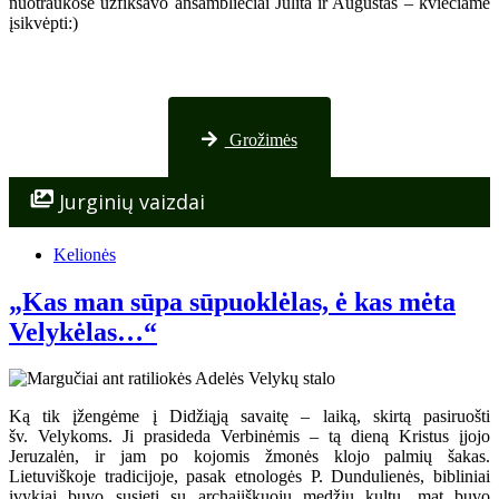
nuotraukose užfiksavo ansambliečiai Julita ir Augustas – kviečiame
įsikvėpti:)
Nuotraukos iš Palangos
Grožimės
Jurginių vaizdai
Kelionės
„Kas man sūpa sūpuoklėlas, ė kas mėta
Velykėlas…“
Ką tik įžengėme į Didžiąją savaitę – laiką, skirtą pasiruošti
šv. Velykoms. Ji prasideda Verbinėmis – tą dieną Kristus įjojo
Jeruzalėn, ir jam po kojomis žmonės klojo palmių šakas.
Lietuviškoje tradicijoje, pasak etnologės P. Dundulienės, bibliniai
įvykiai buvo susieti su archajiškuoju medžių kultu, mat buvo