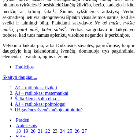
pinamos rykštelės iš besiskleidžiančių žilvičio, beržo, kadagio ir kitų
1
medžių ar krūmų šakų
. Šiomis rykštelėmis ankstyvą Verbų
sekmadienį lietuviai stengdavosi išplakti visus šeimos narius, kad šie
sveiki ir laimingi būtų. Plakdami sakydavo:
Ne aš mušu, rykštė
2
muša, patol muš, kolei suluš
. Verbas saugodavo ir laikydavo
trobose, kad tuos namus aplenktų visokios negandos ir perkūnijos.
Velykinio laikotarpio, arba Didžiosios savaitės, papročiuose, kaip ir
daugelyje kitų kalendorinių švenčių, dominuoja trys pagrindiniai
elementai – vanduo, ugnis ir žemė.
Tradicijos
Skaityti daugiau...
Aš – ratiliokas: fizikai
Aš – ratiliokas: matematikai
Šalta žiema šalin eina...
Aš – ratiliokas: politologai
Užgavėnes švenčiančiojo atmintinė
Pradėti
Ankstesnis
18
19
20
21
22
23
24
25
26
27
Kitas