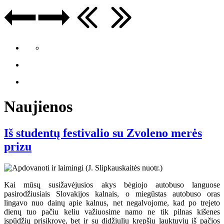
Naujienos
Iš studentų festivalio su Zvoleno merės
prizu
Kai mūsų susižavėjusios akys bėgiojo autobuso languose
pasirodžiusiais Slovakijos kalnais, o miegūstas autobuso oras
lingavo nuo dainų apie kalnus, net negalvojome, kad po trejeto
dienų tuo pačiu keliu važiuosime namo ne tik pilnas kišenes
įspūdžių prisikrovę, bet ir su didžiuliu krepšiu lauktuvių iš pačios