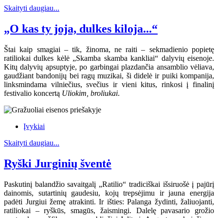
Skaityti daugiau...
„O kas ty joja, dulkes kiloja...“
Štai kaip smagiai – tik, žinoma, ne raiti – sekmadienio popietę
ratiliokai dulkes kėlė „Skamba skamba kankliai“ dalyvių eisenoje.
Kitų dalyvių apsuptyje, po garbingai plazdančia ansamblio vėliava,
gaudžiant bandonijų bei ragų muzikai, ši didelė ir puiki kompanija,
linksmindama vilniečius, svečius ir vieni kitus, rinkosi į finalinį
festivalio koncertą
Uliokim, broliukai
.
Įvykiai
Skaityti daugiau...
Ryški Jurginių šventė
Paskutinį balandžio savaitgalį „Ratilio“ tradiciškai išsiruošė į pajūrį
dainomis, sutartinių gaudesiu, kojų trepsėjimu ir jauna energija
padėti Jurgiui žemę atrakinti. Ir išties: Palanga žydinti, žaliuojanti,
ratiliokai – ryškūs, smagūs, žaismingi. Dalelę pavasario grožio