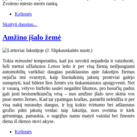
Zvoleno miesto merės rankų.
Kelionės
Skaityti daugiau...
Amžino įšalo žemė
Tokia
minusinė
temperatūra, kad jos suvokti nepadeda ir vaizduotė,
šeši metrai užšalusios Lenos ledo ir per visą žiemą neišjungiami
automobilių varikliai: daugiau pasiklausius apie Jakutijos žiemas
nejučia imi svarstyti, kaip šiuolaikinių jakutų protėviai galėjo
sumąstyti, kad būtent šios žemės yra tinkamiausios apsigyventi. Net
ir vasarą, vėlyvo birželio saulei negailint šilumos, pro basučių padus
gali justi besismelkiančią vėsą – nuo amžino įšalo tave skiria vos
pusė metro žemės. Kad tai ypatingas kraštas, pamiršti neleidžia ir per
visą naktį nuraudęs dangus, ir lyg kokio tvirtumo bei atšiauraus
grožio pilni jakutų veidai: taip Jakutija, nors svetima ir kiek
grėsminga, patraukia, o sugrįžus namo matyti vaizdai bei žmonės
diena iš dienos stovi akyse.
Kelionės