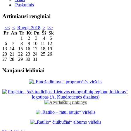
Paskutinis
Artimiausi renginiai
<<
<
Rugpj. 2018
>
>>
Pr
An
Tr
Kt
Pn
Šš
Sk
1
2
3
4
5
6
7
8
9
10
11
12
13
14
15
16
17
18
19
20
21
22
23
24
25
26
27
28
29
30
31
Naujausi leidiniai