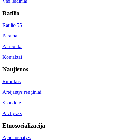
Visi leidiniai
Ratilio
Ratilio 55
Parama
Atributika
Kontaktai
Naujienos
Rubrikos
Artėjantys renginiai
Spaudoje
Archyvas
Etnosocializacija
Apie iniciatyvą