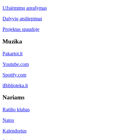
Užsiėmimų aprašymas
Dalyvių atsiliepimai
Projektas spaudoje
Muzika
Pakartot.lt
Youtube.com
Spotify.com
iBiblioteka.lt
Nariams
Ratilio klubas
Natos
Kalendorius