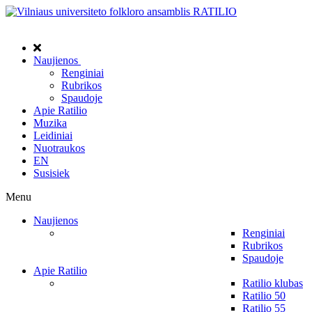
Naujienos
Renginiai
Rubrikos
Spaudoje
Apie Ratilio
Muzika
Leidiniai
Nuotraukos
EN
Susisiek
Menu
Naujienos
Renginiai
Rubrikos
Spaudoje
Apie Ratilio
Ratilio klubas
Ratilio 50
Ratilio 55