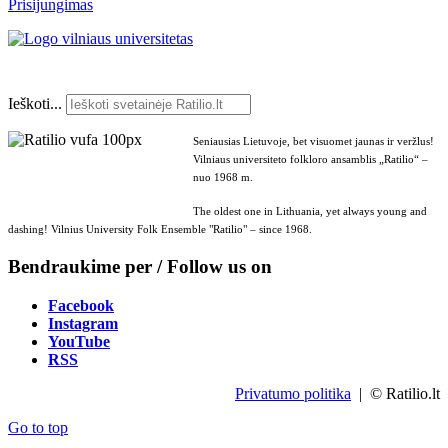
Prisijungimas
Ieškoti...
Seniausias Lietuvoje, bet visuomet jaunas ir veržlus!
Vilniaus universiteto folkloro ansamblis „Ratilio“ –
nuo 1968 m.
The oldest one in Lithuania, yet always young and
dashing! Vilnius University Folk Ensemble "Ratilio" – since 1968.
Bendraukime per / Follow us on
Facebook
Instagram
YouTube
RSS
Privatumo politika
| © Ratilio.lt
Go to top