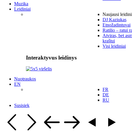
Muzika
Leidiniai
Naujausi leidini
DJ Kaziukas
Etnožadintuvai
Ratilio – ratui r
Atviras, bet asm
kraštui
Visi leidiniai
Interaktyvus leidinys
Nuotraukos
EN
FR
DE
RU
Susisiek