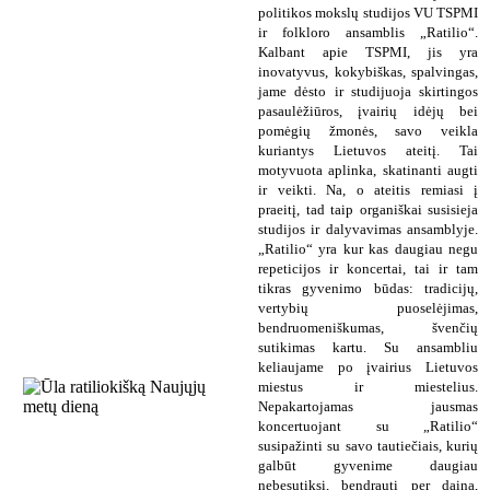
politikos mokslų studijos VU TSPMI
ir folkloro ansamblis „Ratilio“.
Kalbant apie TSPMI, jis yra
inovatyvus, kokybiškas, spalvingas,
jame dėsto ir studijuoja skirtingos
pasaulėžiūros, įvairių idėjų bei
pomėgių žmonės, savo veikla
kuriantys Lietuvos ateitį. Tai
motyvuota aplinka, skatinanti augti
ir veikti. Na, o ateitis remiasi į
praeitį, tad taip organiškai susisieja
studijos ir dalyvavimas ansamblyje.
„Ratilio“ yra kur kas daugiau negu
repeticijos ir koncertai, tai ir tam
tikras gyvenimo būdas: tradicijų,
vertybių puoselėjimas,
bendruomeniškumas, švenčių
sutikimas kartu. Su ansambliu
keliaujame po įvairius Lietuvos
miestus ir miestelius.
Nepakartojamas jausmas
koncertuojant su „Ratilio“
susipažinti su savo tautiečiais, kurių
galbūt gyvenime daugiau
nebesutiksi, bendrauti per dainą,