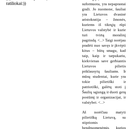
suformuota, yra nepaprastai
graži. Jo nuomone, šauliai
yra Lietuvos dvasinė
aristokratija – žmonės,
kuriems iš tikrųjų rūpi
Lietuvos valstybė ir kurie
turi tvirtą moralinį
pagrindą. <...> Taigi norėjau
pradėti nuo savęs ir įkvėpti
kitus – būtų smagu, kad
taip, kaip ir tarpukariu,
kiekvienas save gerbiantis
Lietuvos pilietis
priklausytų šauliams. Ir
mūsų studentai, kurie yra
tokie pilietiški ir
patriotiški, galėtų stoti į
Šaulių sąjungą ir duoti gerą
postūmį ir organizacijai, ir
valstybei. <...>
Aš norėčiau matyti
pilietišką Lietuvą, su
stipriomis
bendruomenėmis, kurios