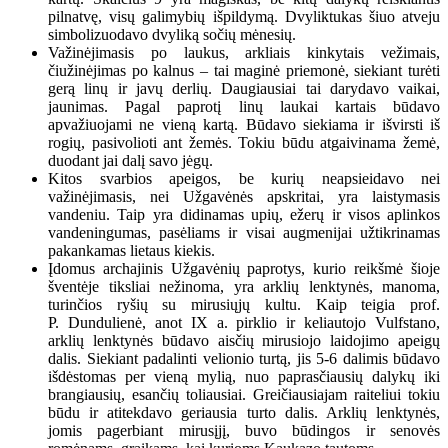
pilnatvę, visų galimybių išpildymą. Dvyliktukas šiuo atveju
simbolizuodavo dvyliką sočių mėnesių.
Važinėjimasis po laukus, arkliais kinkytais vežimais,
čiužinėjimas po kalnus – tai maginė priemonė, siekiant turėti
gerą linų ir javų derlių. Daugiausiai tai darydavo vaikai,
jaunimas. Pagal paprotį linų laukai kartais būdavo
apvažiuojami ne vieną kartą. Būdavo siekiama ir išvirsti iš
rogių, pasivolioti ant žemės. Tokiu būdu atgaivinama žemė,
duodant jai dalį savo jėgų.
Kitos svarbios apeigos, be kurių neapsieidavo nei
važinėjimasis, nei Užgavėnės apskritai, yra laistymasis
vandeniu. Taip yra didinamas upių, ežerų ir visos aplinkos
vandeningumas, pasėliams ir visai augmenijai užtikrinamas
pakankamas lietaus kiekis.
Įdomus archajinis Užgavėnių paprotys, kurio reikšmė šioje
šventėje tiksliai nežinoma, yra arklių lenktynės, manoma,
turinčios ryšių su mirusiųjų kultu. Kaip teigia prof.
P. Dundulienė, anot IX a. pirklio ir keliautojo Vulfstano,
arklių lenktynės būdavo aisčių mirusiojo laidojimo apeigų
dalis. Siekiant padalinti velionio turtą, jis 5-6 dalimis būdavo
išdėstomas per vieną mylią, nuo paprasčiausių dalykų iki
brangiausių, esančių toliausiai. Greičiausiajam raiteliui tokiu
būdu ir atitekdavo geriausia turto dalis. Arklių lenktynės,
jomis pagerbiant mirusįjį, buvo būdingos ir senovės