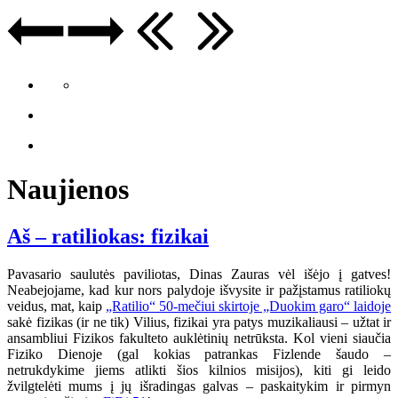
Naujienos
Aš – ratiliokas: fizikai
Pavasario saulutės paviliotas, Dinas Zauras vėl išėjo į gatves!
Neabejojame, kad kur nors palydoje išvysite ir pažįstamus ratiliokų
veidus, mat, kaip
„Ratilio“ 50-mečiui skirtoje „Duokim garo“ laidoje
sakė fizikas (ir ne tik) Vilius, fizikai yra patys muzikaliausi – užtat ir
ansambliui Fizikos fakulteto auklėtinių netrūksta. Kol vieni siaučia
Fiziko Dienoje (gal kokias patrankas Fizlende šaudo –
netrukdykime jiems atlikti šios kilnios misijos), kiti gi leido
žvilgtelėti mums į jų išradingas galvas – paskaitykim ir pirmyn