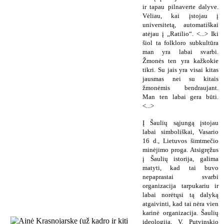
ir tapau pilnaverte dalyve.
Vėliau, kai įstojau į
universitetą, automatiškai
atėjau į „Ratilio“. <...> Iki
šiol ta folkloro subkultūra
man yra labai svarbi.
Žmonės ten yra kažkokie
tikri. Su jais yra visai kitas
jausmas nei su kitais
žmonėmis bendraujant.
Man ten labai gera būti.
<...>
Į Šaulių sąjungą įstojau
labai simboliškai, Vasario
16 d., Lietuvos šimtmečio
minėjimo proga. Atsigręžus
į Šaulių istorija, galima
matyti, kad tai buvo
nepaprastai svarbi
organizacija tarpukariu ir
labai norėtųsi tą dalyką
atgaivinti, kad tai nėra vien
karinė organizacija. Šaulių
ideologija, V. Putvinskio