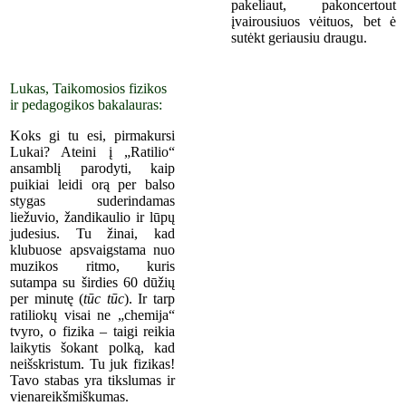
pakeliaut, pakoncertout
įvairousiuos vėituos, bet ė
sutėkt ger
iausiu
draugu.
Lukas, Taikomosios fizikos
ir pedagogikos bakalauras:
Koks gi tu esi, pirmakursi
Lukai? Ateini į „Ratilio“
ansamblį parodyti, kaip
puikiai leidi orą per balso
stygas suderindamas
liežuvio, žandikaulio ir lūpų
judesius. Tu žinai, kad
klubuose apsvaigstama nuo
muzikos ritmo, kuris
sutampa su širdies 60 dūžių
per minutę (
tūc tūc
). Ir tarp
ratiliokų visai ne „chemija“
tvyro, o fizika – taigi reikia
laikytis šokant polką, kad
neišskristum. Tu juk fizikas!
Tavo stabas yra tikslumas ir
vienareikšmiškumas.