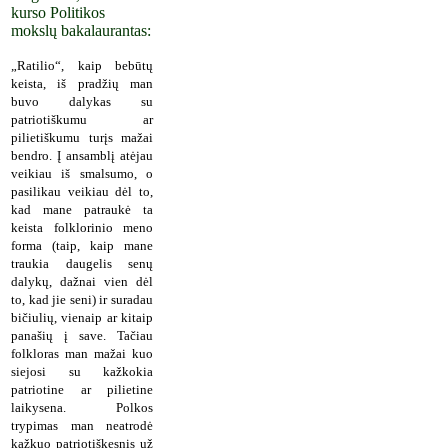
kurso Politikos
mokslų bakalaurantas:
„Ratilio“, kaip bebūtų
keista, iš pradžių man
buvo dalykas su
patriotiškumu ar
pilietiškumu turįs mažai
bendro. Į ansamblį atėjau
veikiau iš smalsumo, o
pasilikau veikiau dėl to,
kad mane patraukė ta
keista folklorinio meno
forma (taip, kaip mane
traukia daugelis senų
dalykų, dažnai vien dėl
to, kad jie seni) ir suradau
bičiulių, vienaip ar kitaip
panašių į save. Tačiau
folkloras man mažai kuo
siejosi su kažkokia
patriotine ar pilietine
laikysena. Polkos
trypimas man neatrodė
kažkuo patriotiškesnis už