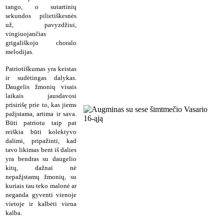
tango, o sutartinių
sekundos pilietiškesnės
už, pavyzdžiui,
vingiuojančias
grigališkojo choralo
melodijas.
Patriotiškumas yra keistas
ir sudėtingas dalykas.
Daugelis žmonių visais
laikais jausdavosi
prisirišę prie to, kas jiems
pažįstama, artima ir sava.
Būti patriotu taip pat
reiškia būti kolektyvo
dalimi, pripažinti, kad
tavo likimas bent iš dalies
yra bendras su daugelio
kitų, dažnai nė
nepažįstamų žmonių, su
kuriais tau teko malonė ar
neganda gyventi vienoje
vietoje ir kalbėti viena
kalba.