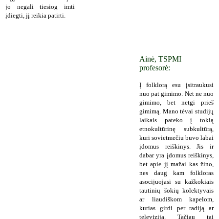
jo negali tiesiog imti
įdiegti, jį reikia patirti.
Ainė, TSPMI
profesorė:
Į folklorą esu įsitraukusi
nuo pat gimimo. Net ne nuo
gimimo, bet netgi prieš
gimimą. Mano tėvai studijų
laikais pateko į tokią
etnokultūrinę subkultūrą,
kuri sovietmečiu buvo labai
įdomus reiškinys. Jis ir
dabar yra įdomus reiškinys,
bet apie jį mažai kas žino,
nes daug kam folkloras
asocijuojasi su kažkokiais
tautinių šokių kolektyvais
ar liaudiškom kapelom,
kurias girdi per radiją ar
televiziją. Tačiau tai