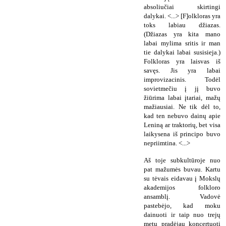
absoliučiai skirtingi
dalykai. <...> [F]olkloras yra
toks labiau džiazas.
(Džiazas yra kita mano
labai mylima sritis ir man
tie dalykai labai susisieja.)
Folkloras yra laisvas iš
savęs. Jis yra labai
improvizacinis. Todėl
sovietmečiu į jį buvo
žiūrima labai įtariai, mažų
mažiausiai. Ne tik dėl to,
kad ten nebuvo dainų apie
Leniną ar traktorių, bet visa
laikysena iš principo buvo
nepriimtina. <...>
Aš toje subkultūroje nuo
pat mažumės buvau. Kartu
su tėvais eidavau į Mokslų
akademijos folkloro
ansamblį. Vadovė
pastebėjo, kad moku
dainuoti ir taip nuo trejų
metų pradėjau koncertuoti