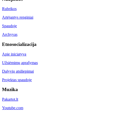
Rubrikos
Artėjantys renginiai
Spaudoje
Archyvas
Etnosocializacija
Apie iniciatyvą
Užsiėmimų aprašymas
Dalyvių atsiliepimai
Projektas spaudoje
Muzika
Pakartot.lt
Youtube.com