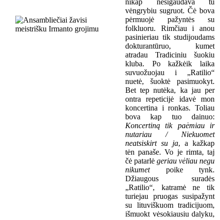
nikap nesigaudava tu
vėngrybiu sugruot. Čė bova
pėrmuojė pažyntės su
folkluoru. Rimčiau i anou
pasinieriau tik studijoudams
dokturantūruo, kumet
atradau Tradiciniu šuokiu
kluba. Po kažkėik laika
suvuožuojau i „Ratilio“
nuetė, šuoktė pasimuokyt.
Bet tep nutėka, ka jau per
ontra repeticijė idavė mon
koncertina i ronkas. Toliau
bova kap tuo dainuo:
K
oncertin
ą
tik paėmiau ir
nutariau / Niekuomet
neatsiskirt su ja
,
a kažkap
tėn panaše.
Vo je rimta, taj
čė patarlė
geriau vėliau negu
nikumet
poike tynk.
Džiaugous suradės
„Ratilio“, katramė ne tik
turiejau pruogas susipažynt
su
lituviškuom
tradicijuom,
išmuokt vėsokiausiu dalyku,