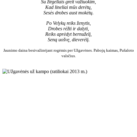
Su žirgeliais greit važiuokim,
Kad lineliai mūs derėtų,
Sesės drobes aust mokėtų.
Po Velykų reiks ženytis,
Drobes rėžti ir dalyti,
Reiks aprėdyt bernuželį,
Seną uošvę, dieverėlį.
Jaunimo daina besivažinėjant rogėmis per Užgavėnes. Pabojų kaimas, Pušaloto
valsčius.