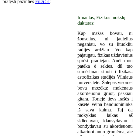
pratęsti pažinties
FiDi 51
!
Irmantas, Fizikos mokslų
daktaras:
Kap mažas bovau, ni
žonselius, ni jautelius
neganiau, vo su lituokliu
radijės ardžiau. Vo kap
pajaugau, fizikas uždavėnius
sprėst pradiejau. Anėi mon
patėka ė sekies, dil tuo
sumėslinau stuoti i fizikas-
astrofizikas studijės Vilniaus
universitetė. Šalėpas visomet
bova mozėka: mokėnaus
akordeuonu gruot, paskiau
gitara. Toriejė tievs irašės i
kasetė vėina banduonininka
iš sava kaima. Taj da
mokyklas laikas aš
sidiedavau, klausydavau i
bondydavau su akordeuonu
atkartuot anuo gruojėma, ale