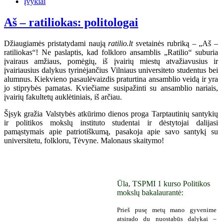
Įvykiai
Aš – ratiliokas: politologai
Džiaugiamės pristatydami naują
ratilio.lt
svetainės rubriką – „Aš –
ratiliokas“! Ne paslaptis, kad folkloro ansamblis „Ratilio“ suburia
įvairaus amžiaus, pomėgių, iš įvairių miestų atvažiavusius ir
įvairiausius dalykus tyrinėjančius Vilniaus universiteto studentus bei
alumnus. Kiekvieno pasaulėvaizdis praturtina ansamblio veidą ir yra
jo stiprybės pamatas. Kviečiame susipažinti su ansamblio nariais,
įvairių fakultetų auklėtiniais, iš arčiau.
Šįsyk gražia Valstybės atkūrimo dienos proga Tarptautinių santykių
ir politikos mokslų instituto studentai ir dėstytojai dalijasi
pamąstymais apie patriotiškumą, pasakoja apie savo santykį su
universitetu, folkloru, Tėvyne. Malonaus skaitymo!
Ūla, TSPMI 1 kurso Politikos
mokslų bakalaurantė:
Prieš pusę metų mano gyvenime
atsirado du nuostabūs dalykai –