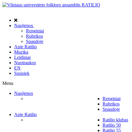
Naujienos
Renginiai
Rubrikos
Spaudoje
Apie Ratilio
Muzika
Leidiniai
Nuotraukos
EN
Susisiek
Menu
Naujienos
Renginiai
Rubrikos
Spaudoje
Apie Ratilio
Ratilio klubas
Ratilio 50
Ratilio 55