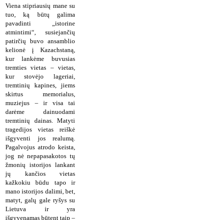
Viena stipriausių mane su
tuo, ką būtų galima
pavadinti „istorine
atmintimi“, susiejančių
patirčių buvo ansamblio
kelionė į Kazachstaną,
kur lankėme buvusias
tremties vietas – vietas,
kur stovėjo lageriai,
tremtinių kapines, jiems
skirtus memorialus,
muziejus – ir visa tai
darėme dainuodami
tremtinių dainas. Matyti
tragedijos vietas reiškė
išgyventi jos realumą.
Pagalvojus atrodo keista,
jog nė nepapasakotos tų
žmonių istorijos lankant
jų kančios vietas
kažkokiu būdu tapo ir
mano istorijos dalimi, bet,
matyt, galų gale ryšys su
Lietuva ir yra
išgyvenamas būtent taip –