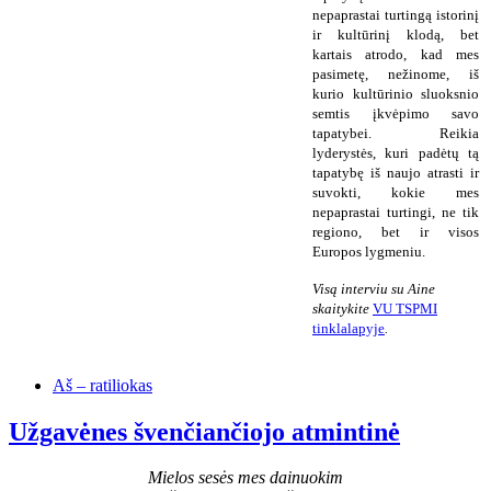
nepaprastai turtingą istorinį
ir kultūrinį klodą, bet
kartais atrodo, kad mes
pasimetę, nežinome, iš
kurio kultūrinio sluoksnio
semtis įkvėpimo savo
tapatybei. Reikia
lyderystės, kuri padėtų tą
tapatybę iš naujo atrasti ir
suvokti, kokie mes
nepaprastai turtingi, ne tik
regiono, bet ir visos
Europos lygmeniu.
Visą interviu su Aine
skaitykite
VU TSPMI
tinklalapyje
.
Aš – ratiliokas
Užgavėnes švenčiančiojo atmintinė
Mielos sesės mes dainuokim