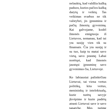
nelauktų, kad valdžia kažką
paduos, kurios pačios kažką
darytų ir veiktų. Tas
veikimas svarbus ne tik
valstybei, jis įprasmina ir
pačių žmonių gyvenimą.
Kai galvojame, kodėl
žmonės emigruoja iš
Lietuvos, nemanau, kad tai
yra susiję vien tik su
finansais. Čia yra susiję ir
su tuo, kaip tu matai savo
vietą, savo prasmę. Labai
norėtųsi, kad žmonės
jaustųsi įprasminę savo
gyvenimus čia, Lietuvoje.
Ko labiausiai palinkėčiau
Lietuvai, tai viena vertus
politikų, kita vertus,
menininkų ir intelektualų,
kurie turėtų savyje
įkvėpimo ir kurie padėtų
atrasti Lietuvai save ir savo
tapatybę. Mes turime