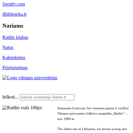
Spotify.com
iBiblioteka.lt
Nariams
Ratilio klubas
Natos
Kalendorius
Prisijungimas
Ieškoti...
Seniausias Lietuvoje, bet visuomet jaunas ir veržlus!
Vilniaus universiteto folkloro ansamblis „Ratilio“ –
nuo 1968 m.
The oldest one in Lithuania, yet always young and