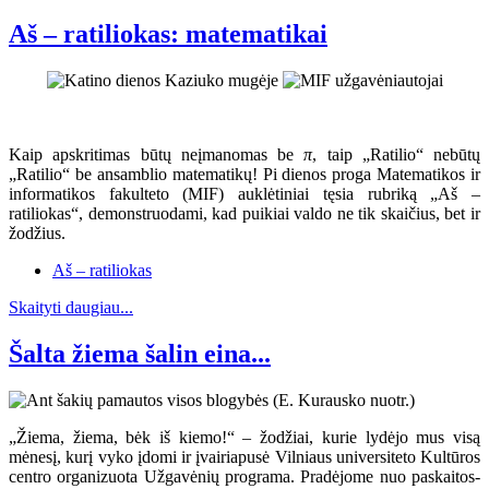
Aš – ratiliokas: matematikai
Kaip apskritimas būtų neįmanomas be
π
, taip „Ratilio“ nebūtų
„Ratilio“ be ansamblio matematikų! Pi dienos proga Matematikos ir
informatikos fakulteto (MIF) auklėtiniai tęsia rubriką „Aš –
ratiliokas“, demonstruodami, kad puikiai valdo ne tik skaičius, bet ir
žodžius.
Aš – ratiliokas
Skaityti daugiau...
Šalta žiema šalin eina...
„Žiema, žiema, bėk iš kiemo!“ – žodžiai, kurie lydėjo mus visą
mėnesį, kurį vyko įdomi ir įvairiapusė Vilniaus universiteto Kultūros
centro organizuota Užgavėnių programa. Pradėjome nuo paskaitos-