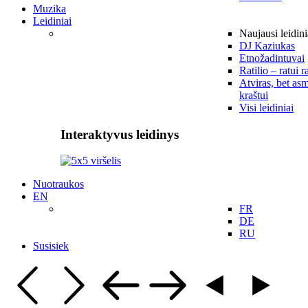
Muzika
Leidiniai
Naujausi leidini
DJ Kaziukas
Etnožadintuvai
Ratilio – ratui r
Atviras, bet asm
kraštui
Visi leidiniai
Interaktyvus leidinys
Nuotraukos
EN
FR
DE
RU
Susisiek