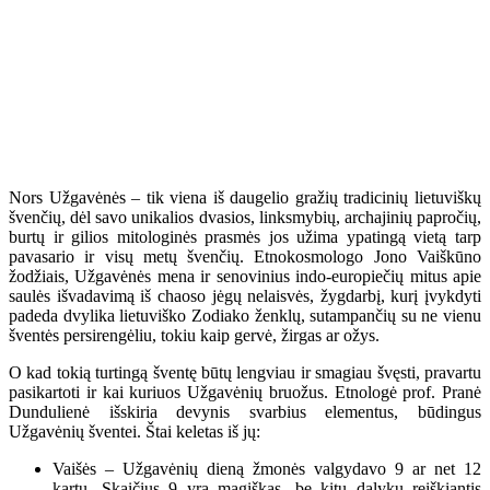
Nors Užgavėnės – tik viena iš daugelio gražių tradicinių lietuviškų
švenčių, dėl savo unikalios dvasios, linksmybių, archajinių papročių,
burtų ir gilios mitologinės prasmės jos užima ypatingą vietą tarp
pavasario ir visų metų švenčių. Etnokosmologo Jono Vaiškūno
žodžiais, Užgavėnės mena ir senovinius indo-europiečių mitus apie
saulės išvadavimą iš chaoso jėgų nelaisvės, žygdarbį, kurį įvykdyti
padeda dvylika lietuviško Zodiako ženklų, sutampančių su ne vienu
šventės persirengėliu, tokiu kaip gervė, žirgas ar ožys.
O kad tokią turtingą šventę būtų lengviau ir smagiau švęsti, pravartu
pasikartoti ir kai kuriuos Užgavėnių bruožus. Etnologė prof. Pranė
Dundulienė išskiria devynis svarbius elementus, būdingus
Užgavėnių šventei. Štai keletas iš jų:
Vaišės – Užgavėnių dieną žmonės valgydavo 9 ar net 12
kartų. Skaičius 9 yra magiškas, be kitų dalykų reiškiantis