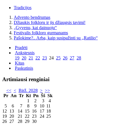
Tradicijos
Advento bendrumas
Džiaukis folkloru ir jis džiaugsis tavimi!
„Gyvenu, kai dainuoju“
Festivalis folkloro gurmanams
Pašokime?.. Arba, kaip susipažinti su „Ratilio“
Pradėti
Ankstesnis
19
20
21
22
23
24
25
26
27
28
Kitas
Paskutinis
Artimiausi renginiai
<<
<
Birž. 2028
>
>>
Pr
An
Tr
Kt
Pn
Šš
Sk
1
2
3
4
5
6
7
8
9
10
11
12
13
14
15
16
17
18
19
20
21
22
23
24
25
26
27
28
29
30