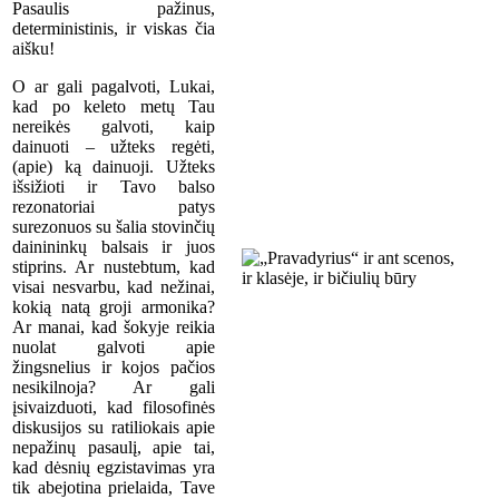
Pasaulis pažinus,
deterministinis, ir viskas čia
aišku!
O ar gali pagalvoti, Lukai,
kad po keleto metų Tau
nereikės galvoti, kaip
dainuoti – užteks regėti,
(apie) ką dainuoji. Užteks
išsižioti ir Tavo balso
rezonatoriai patys
surezonuos su šalia stovinčių
dainininkų balsais ir juos
stiprins. Ar nustebtum, kad
visai nesvarbu, kad nežinai,
kokią natą groji armonika?
Ar manai, kad šokyje reikia
nuolat galvoti apie
žingsnelius ir kojos pačios
nesikilnoja? Ar gali
įsivaizduoti, kad filosofinės
diskusijos su ratiliokais apie
nepažinų pasaulį, apie tai,
kad dėsnių egzistavimas yra
tik abejotina prielaida, Tave