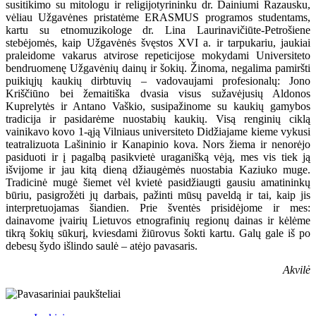
susitikimo su mitologu ir religijotyrininku dr. Dainiumi Razausku,
vėliau Užgavėnes pristatėme ERASMUS programos studentams,
kartu su etnomuzikologe dr. Lina Laurinavičiūte-Petrošiene
stebėjomės, kaip Užgavėnės švęstos XVI a. ir tarpukariu, jaukiai
praleidome vakarus atvirose repeticijose mokydami Universiteto
bendruomenę Užgavėnių dainų ir šokių. Žinoma, negalima pamiršti
puikiųjų kaukių dirbtuvių – vadovaujami profesionalų: Jono
Kriščiūno bei žemaitiška dvasia visus sužavėjusių Aldonos
Kuprelytės ir Antano Vaškio, susipažinome su kaukių gamybos
tradicija ir pasidarėme nuostabių kaukių. Visą renginių ciklą
vainikavo kovo 1-ąją Vilniaus universiteto Didžiajame kieme vykusi
teatralizuota Lašininio ir Kanapinio kova. Nors žiema ir nenorėjo
pasiduoti ir į pagalbą pasikvietė uraganišką vėją, mes vis tiek ją
išvijome ir jau kitą dieną džiaugėmės nuostabia Kaziuko muge.
Tradicinė mugė šiemet vėl kvietė pasidžiaugti gausiu amatininkų
būriu, pasigrožėti jų darbais, pažinti mūsų paveldą ir tai, kaip jis
interpretuojamas šiandien. Prie šventės prisidėjome ir mes:
dainavome įvairių Lietuvos etnografinių regionų dainas ir kėlėme
tikrą šokių sūkurį, kviesdami žiūrovus šokti kartu. Galų gale iš po
debesų šydo išlindo saulė – atėjo pavasaris.
Akvilė