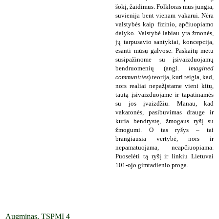
šokį, žaidimus. Folkloras mus jungia,
suvienija bent vienam vakarui. Nėra
valstybės kaip fizinio, apčiuopiamo
dalyko. Valstybė labiau yra žmonės,
jų tarpusavio santykiai, koncepcija,
esanti mūsų galvose. Paskaitų metu
susipažinome su įsivaizduojamų
bendruomenių (angl.
imagined
communities
) teorija, kuri teigia, kad,
nors realiai nepažįstame vieni kitų,
tautą įsivaizduojame ir tapatinamės
su jos įvaizdžiu. Manau, kad
vakaronės, pasibuvimas drauge ir
kuria bendrystę, žmogaus ryšį su
žmogumi. O tas ryšys – tai
brangiausia vertybė, nors ir
nepamatuojama, neapčiuopiama.
Puoselėti tą ryšį ir linkiu Lietuvai
101-ojo gimtadienio proga.
Augminas, TSPMI 4