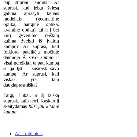
taip stipriai jaudins? Ar
suprasi, kad jeigu šviesą
galima aprašyti keliais
modeliais (geometrinė
optika, banginė optika,
kvantinė optika), tai ir į bet
kurį gyvenimo reiškinį
galima žvelgti iš įvairių
kampų? Ar suprasi, kad
folkloro pateikėja močiutė
dainuoja
iš savo kampo
ir
visai nereikia į tą patį kampą
su ja lįsti – susirask savo
kampą! Ar suprasi, kad
viskas yra taip
daugiaprasmiška?
Taigi, Lukai, ir šį laišką
suprask, kaip nori. Kaskart jį
skaitydamas
būsi jau kitame
kampe
.
Aš – ratiliokas