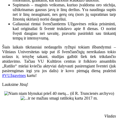
romėnams, graikams, kai kurioms Kaukazo tautoms.
Supimasis – maginis veiksmas, kuriuo įvaldoma oro stichija,
užtikrinamas gausus javų ir linų derlius. Yra naudinga suptis
net ir linų neauginant, nes gerų orų (nors jų supratimas tarp
žmonių skiriasi) norisi daugeliui.
Galiausiai rimtai švenčiantiems Užgavėnes reikia prisiminti,
kad originaliai ši šventė trukdavo apie 8 dienas. O norint
švęsti daugiau nei savaitę, pravartu pasirinkti sau tinkantį
tempą ir intensyvumą.
Šiais laikais tikriausiai nedaugelis ryžtųsi tokiam išbandymui –
Vilniaus Universitetas taip pat iš švenčiančiųjų nereikalaus tokio
uolaus ir, teisybę sakant, studijas galbūt šiek tiek trikdančio
atsidavimo. Tačiau VU Kultūros centras ir folkloro ansamblis
„Ratilio“ mielai kviečia aktyviai dalyvauti pasirengiant šventei (juk
pasirengimas irgi yra jos dalis) ir kovo pirmąją dieną praleisti
#VUžgavėnes
kartu!
Lauksime Jūsų!
Vladas