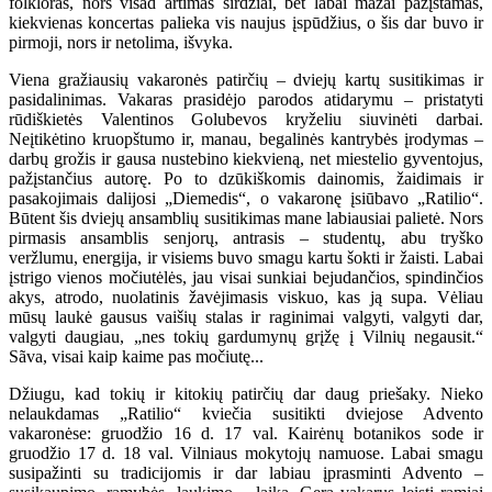
folkloras, nors visad artimas širdžiai, bet labai mažai pažįstamas,
kiekvienas koncertas palieka vis naujus įspūdžius, o šis dar buvo ir
pirmoji, nors ir netolima, išvyka.
Viena gražiausių vakaronės patirčių – dviejų kartų susitikimas ir
pasidalinimas. Vakaras prasidėjo parodos atidarymu – pristatyti
rūdiškietės Valentinos Golubevos kryželiu siuvinėti darbai.
Neįtikėtino kruopštumo ir, manau, begalinės kantrybės įrodymas –
darbų grožis ir gausa nustebino kiekvieną, net miestelio gyventojus,
pažįstančius autorę. Po to dzūkiškomis dainomis, žaidimais ir
pasakojimais dalijosi „Diemedis“, o vakaronę įsiūbavo „Ratilio“.
Būtent šis dviejų ansamblių susitikimas mane labiausiai palietė. Nors
pirmasis ansamblis senjorų, antrasis – studentų, abu tryško
veržlumu, energija, ir visiems buvo smagu kartu šokti ir žaisti. Labai
įstrigo vienos močiutėlės, jau visai sunkiai bejudančios, spindinčios
akys, atrodo, nuolatinis žavėjimasis viskuo, kas ją supa. Vėliau
mūsų laukė gausus vaišių stalas ir raginimai valgyti, valgyti dar,
valgyti daugiau, „nes tokių gardumynų grįžę į Vilnių negausit.“
Sãva, visai kaip kaime pas močiutę...
Džiugu, kad tokių ir kitokių patirčių dar daug priešaky. Nieko
nelaukdamas „Ratilio“ kviečia susitikti dviejose Advento
vakaronėse: gruodžio 16 d. 17 val. Kairėnų botanikos sode ir
gruodžio 17 d. 18 val. Vilniaus mokytojų namuose. Labai smagu
susipažinti su tradicijomis ir dar labiau įprasminti Advento –