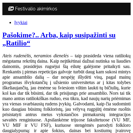
Festivalio akimirkos
Įvykiai
Pašokime?.. Arba, kaip susipažinti su
„Ratilio“
Ateis rudenėlis, neramios dienelės
– taip prasideda viena ratiliokų
mėgstama rekrūtų daina. Kaip neįtikėtinai dažnai nutinka su liaudies
dainomis, prasidėjus rugsėjui šią eilutę galėjome pritaikyti sau.
Renkantis į pirmas repeticijas galvoje turbūt daug kam sukosi mintys
apie ansamblio dalią – dar nespėję išlydėti visų, pagal mainų
programas išvykstančių į užsienio universitetus ar į kitas tolybes
iškeliaujančių, jau ėmėme su šviesiom viltim laukti tų bičiulių, kurie
kol kas dar tik būsimi, dar tik prisijungs prie ansamblio. Nors tai tik
mano antras ratiliokiškas ruduo, esu tikra, kad naujų narių priėmimas
yra vienas svarbiausių rudens įvykių. Galvodami, kaip čia sudominti
kuo daugiau būsimų folkloristų, jau vėlyvą rugpjūtį ėmėme ruoštis
prisistatyti antrus metus vykstančios pirmakursių integracijos
savaitės renginiuose. Apsilankėme trijuose fakultetuose (VU MF,
VU MIF ir VU FSF), kuriuose stengėmės parodyti folkloro
daugialypumą: ir apie šokius, dainas bei kostiumų įvairovę