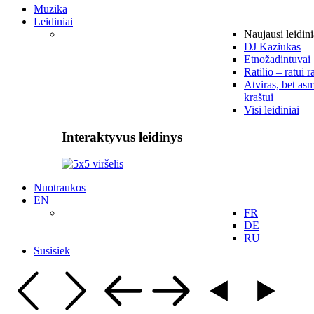
Muzika
Leidiniai
Naujausi leidini
DJ Kaziukas
Etnožadintuvai
Ratilio – ratui r
Atviras, bet asm
kraštui
Visi leidiniai
Interaktyvus leidinys
Nuotraukos
EN
FR
DE
RU
Susisiek