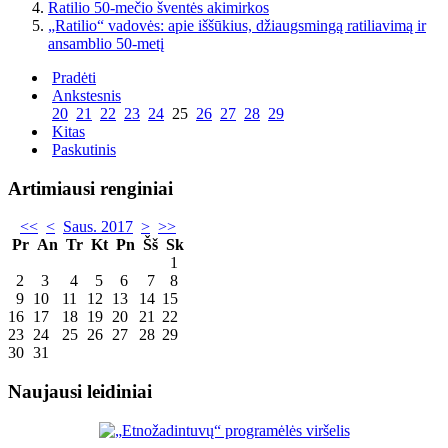
Ratilio 50-mečio šventės akimirkos
„Ratilio“ vadovės: apie iššūkius, džiaugsmingą ratiliavimą ir
ansamblio 50-metį
Pradėti
Ankstesnis
20
21
22
23
24
25
26
27
28
29
Kitas
Paskutinis
Artimiausi renginiai
<<
<
Saus. 2017
>
>>
Pr
An
Tr
Kt
Pn
Šš
Sk
1
2
3
4
5
6
7
8
9
10
11
12
13
14
15
16
17
18
19
20
21
22
23
24
25
26
27
28
29
30
31
Naujausi leidiniai