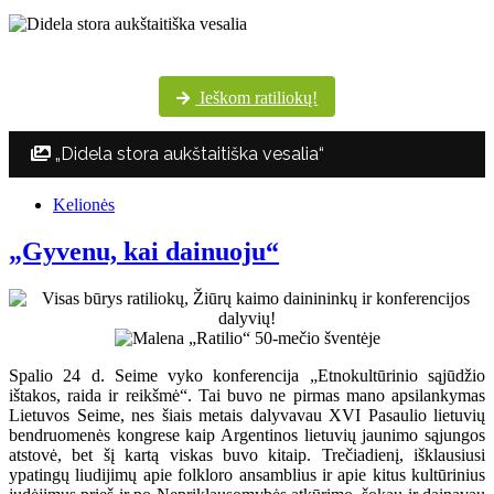
Šventės dalyvių margumynas Utenos kultūros centro nuotraukų albume
Ieškom ratiliokų!
„Didela stora aukštaitiška vesalia“
Kelionės
„Gyvenu, kai dainuoju“
Spalio 24 d. Seime vyko konferencija „Etnokultūrinio sąjūdžio
ištakos, raida ir reikšmė“. Tai buvo ne pirmas mano apsilankymas
Lietuvos Seime, nes šiais metais dalyvavau XVI Pasaulio lietuvių
bendruomenės kongrese kaip Argentinos lietuvių jaunimo sąjungos
atstovė, bet šį kartą viskas buvo kitaip. Trečiadienį, išklausiusi
ypatingų liudijimų apie folkloro ansamblius ir apie kitus kultūrinius