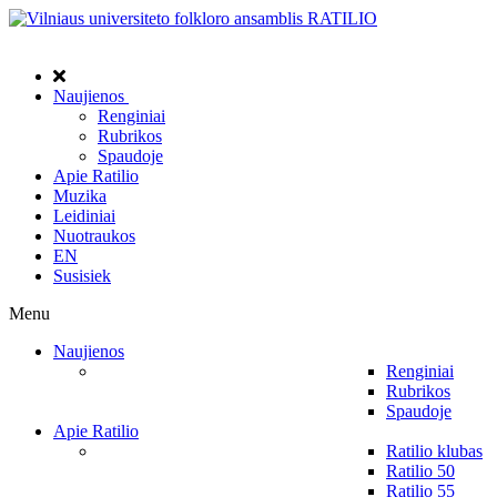
Naujienos
Renginiai
Rubrikos
Spaudoje
Apie Ratilio
Muzika
Leidiniai
Nuotraukos
EN
Susisiek
Menu
Naujienos
Renginiai
Rubrikos
Spaudoje
Apie Ratilio
Ratilio klubas
Ratilio 50
Ratilio 55