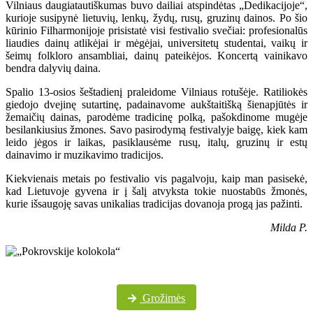
Vilniaus daugiatautiškumas buvo dailiai atspindėtas „Dedikacijoje“,
kurioje susipynė lietuvių, lenkų, žydų, rusų, gruzinų dainos. Po šio
kūrinio Filharmonijoje prisistatė visi festivalio svečiai: profesionalūs
liaudies dainų atlikėjai ir mėgėjai, universitetų studentai, vaikų ir
šeimų folkloro ansambliai, dainų pateikėjos. Koncertą vainikavo
bendra dalyvių daina.
Spalio 13-osios šeštadienį praleidome Vilniaus rotušėje. Ratiliokės
giedojo dvejinę sutartinę, padainavome aukštaitišką šienapjūtės ir
žemaičių dainas, parodėme tradicinę polką, pašokdinome mugėje
besilankiusius žmones. Savo pasirodymą festivalyje baigę, kiek kam
leido jėgos ir laikas, pasiklausėme rusų, italų, gruzinų ir estų
dainavimo ir muzikavimo tradicijos.
Kiekvienais metais po festivalio vis pagalvoju, kaip man pasisekė,
kad Lietuvoje gyvena ir į šalį atvyksta tokie nuostabūs žmonės,
kurie išsaugoję savas unikalias tradicijas dovanoja progą jas pažinti.
Milda P.
Daugiau festivalio nuotraukų „Pokrovskije kolokola“ „Facebook“ paskyroje
Grožimės