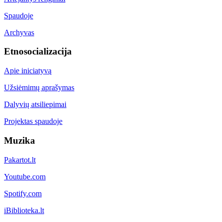
Spaudoje
Archyvas
Etnosocializacija
Apie iniciatyvą
Užsiėmimų aprašymas
Dalyvių atsiliepimai
Projektas spaudoje
Muzika
Pakartot.lt
Youtube.com
Spotify.com
iBiblioteka.lt