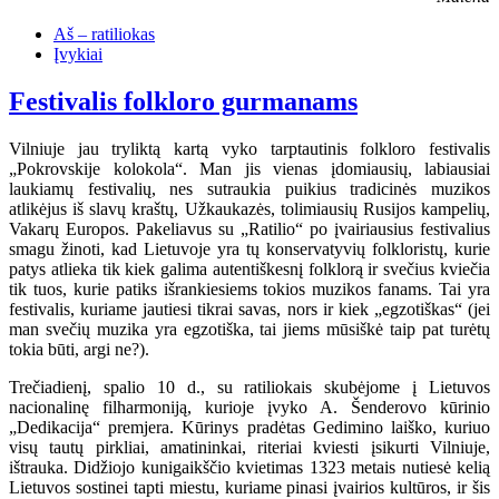
Aš – ratiliokas
Įvykiai
Festivalis folkloro gurmanams
Vilniuje jau tryliktą kartą vyko tarptautinis folkloro festivalis
„Pokrovskije kolokola“. Man jis vienas įdomiausių, labiausiai
laukiamų festivalių, nes sutraukia puikius tradicinės muzikos
atlikėjus iš slavų kraštų, Užkaukazės, tolimiausių Rusijos kampelių,
Vakarų Europos. Pakeliavus su „Ratilio“ po įvairiausius festivalius
smagu žinoti, kad Lietuvoje yra tų konservatyvių folkloristų, kurie
patys atlieka tik kiek galima autentiškesnį folklorą ir svečius kviečia
tik tuos, kurie patiks išrankiesiems tokios muzikos fanams. Tai yra
festivalis, kuriame jautiesi tikrai savas, nors ir kiek „egzotiškas“ (jei
man svečių muzika yra egzotiška, tai jiems mūsiškė taip pat turėtų
tokia būti, argi ne?).
Trečiadienį, spalio 10 d., su ratiliokais skubėjome į Lietuvos
nacionalinę filharmoniją, kurioje įvyko A. Šenderovo kūrinio
„Dedikacija“ premjera. Kūrinys pradėtas Gedimino laiško, kuriuo
visų tautų pirkliai, amatininkai, riteriai kviesti įsikurti Vilniuje,
ištrauka. Didžiojo kunigaikščio kvietimas 1323 metais nutiesė kelią
Lietuvos sostinei tapti miestu, kuriame pinasi įvairios kultūros, ir šis