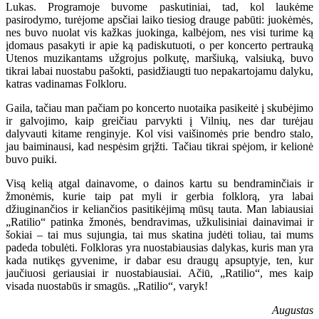
Lukas. Programoje buvome paskutiniai, tad, kol laukėme
pasirodymo, turėjome apsčiai laiko tiesiog drauge pabūti: juokėmės,
nes buvo nuolat vis kažkas juokinga, kalbėjom, nes visi turime ką
įdomaus pasakyti ir apie ką padiskutuoti, o per koncerto pertrauką
Utenos muzikantams užgrojus polkutę, maršiuką, valsiuką, buvo
tikrai labai nuostabu pašokti, pasidžiaugti tuo nepakartojamu dalyku,
katras vadinamas Folkloru.
Gaila, tačiau man pačiam po koncerto nuotaika pasikeitė į skubėjimo
ir galvojimo, kaip greičiau parvykti į Vilnių, nes dar turėjau
dalyvauti kitame renginyje. Kol visi vaišinomės prie bendro stalo,
jau baiminausi, kad nespėsim grįžti. Tačiau tikrai spėjom, ir kelionė
buvo puiki.
Visą kelią atgal dainavome, o dainos kartu su bendraminčiais ir
žmonėmis, kurie taip pat myli ir gerbia folklorą, yra labai
džiuginančios ir keliančios pasitikėjimą mūsų tauta. Man labiausiai
„Ratilio“ patinka žmonės, bendravimas, užkulisiniai dainavimai ir
šokiai – tai mus sujungia, tai mus skatina judėti toliau, tai mums
padeda tobulėti. Folkloras yra nuostabiausias dalykas, kuris man yra
kada nutikęs gyvenime, ir dabar esu draugų apsuptyje, ten, kur
jaučiuosi geriausiai ir nuostabiausiai. Ačiū, „Ratilio“, mes kaip
visada nuostabūs ir smagūs. „Ratilio“, varyk!
Augustas