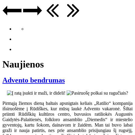
Naujienos
Advento bendrumas
Pirmąją žiemos dieną baltais apsnigtais keliais „Ratilio“ kompanija
išsiruošėme į Rūdiškes, kur mūsų laukė Advento vakaronė. Šiltai
priimti Rūdiškių kultūros centro, buvusios ratiliokės Augustės
Gaidytės-Palaitienės, folkloro ansamblio „Diemedis“ ir miestelio
gyventojų, kartu šokom, dainavom ir žaidėm. Man tai buvo labai
graži ir nauja patirtis, nes prie ansamblio prisijungiau šį rugsėjį,