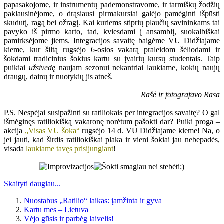
papasakojome, ir instrumentų pademonstravome, ir tarmiškų žodžių
paklausinėjome, o drąsiausi pirmakursiai galėjo pamėginti išpūsti
skudutį, ragą bei ožragį. Kai kuriems stiprių plaučių savininkams tai
pavyko iš pirmo karto, tad, kviesdami į ansamblį, suokalbiškai
pamirksėjome jiems. Integracijos savaitę baigėme VU Didžiajame
kieme, kur šiltą rugsėjo 6-osios vakarą praleidom šėliodami ir
šokdami tradicinius šokius kartu su įvairių kursų studentais. Taip
puikiai
užsivedę
naujam sezonui nekantriai laukiame, kokių naujų
draugų, dainų ir nuotykių jis atneš.
Rašė ir fotografavo Rasa
P.S. Nespėjai susipažinti su ratiliokais per integracijos savaitę? O gal
išmėginęs ratiliokišką vakaronę norėtum pašokti dar? Puiki proga –
akcija
„Visas VU šoka“
rugsėjo 14 d. VU Didžiajame kieme! Na, o
jei jauti, kad širdis ratiliokiškai plaka ir vieni šokiai jau nebepadės,
visada
laukiame tavęs prisijungiant
!
Skaityti daugiau...
Nuostabus „Ratilio“ laikas: įamžinta ir gyva
Kartu mes – Lietuva
Vėjo gūsis ir parbėg laivelis!