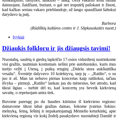
susikaupimo, ramybės, laukimo – laiką. Gera vakarus leisti ramiai
dainuojant, žaidžiant, buriant, o gal net truputėlį pašokant ir žinoti,
kad kažkas seniau vakaro prieblandoje, už lango spaudžiant šaltukui
darydavo tą patį.
Barbora
(Rūdiškių kultūros centro ir J. Slipkauskaitės nuotr.)
Įvykiai
Džiaukis folkloru ir jis džiaugsis tavimi!
Nuostabų, saulėtą ir giedrą lapkričio 17-osios vidurdienį susirinkome
visi gražūs, tautiniais kostiumais nešini prie autobusiuko, kuris mus
turėjo vežti į Uteną, į puikų renginį „Didela stora aukštaitiška
vesalia“. Šventėje dalyvavo 10 kolektyvų, tarp jų – „Ratilio“, o su
juo ir aš. Man tai nebuvo pirmas koncertas kaip ratiliokui, tačiau
išvyka – pirmoji. „Ratilio“ lankau jau du mėnesius, bet atrodo, kad
tikrai ilgiau – turbūt dėl to, kad koncertų yra beveik kiekvieną
savaitę, o repetuojam antra tiek.
Buvome parengę po du liaudies kūrinius iš kiekvieno regiono:
dainavome tikrai labai gražias dainas, šokome įvairius šokius:
melnyką, šeiną, šeštinį ir nepakartojamąjį Mėmelio keturkinkį, apie
kiekvieną regioną vis kokį žodelį pasakydavo nuostabieji Damilė ir