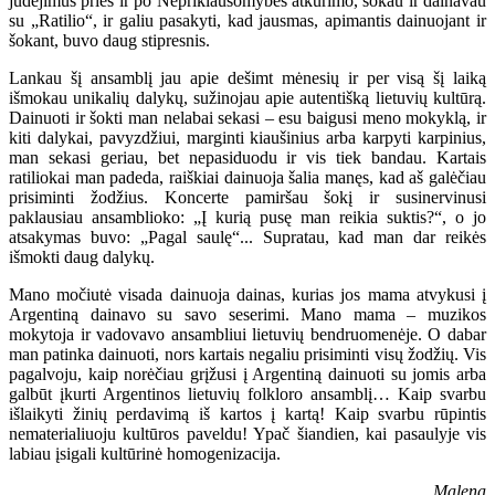
judėjimus prieš ir po Nepriklausomybės atkūrimo, šokau ir dainavau
su „Ratilio“, ir galiu pasakyti, kad jausmas, apimantis dainuojant ir
šokant, buvo daug stipresnis.
Lankau šį ansamblį jau apie dešimt mėnesių ir per visą šį laiką
išmokau unikalių dalykų, sužinojau apie autentišką lietuvių kultūrą.
Dainuoti ir šokti man nelabai sekasi – esu baigusi meno mokyklą, ir
kiti dalykai, pavyzdžiui, marginti kiaušinius arba karpyti karpinius,
man sekasi geriau, bet nepasiduodu ir vis tiek bandau. Kartais
ratiliokai man padeda, raiškiai dainuoja šalia manęs, kad aš galėčiau
prisiminti žodžius. Koncerte pamiršau šokį ir susinervinusi
paklausiau ansamblioko: „Į kurią pusę man reikia suktis?“, o jo
atsakymas buvo: „Pagal saulę“... Supratau, kad man dar reikės
išmokti daug dalykų.
Mano močiutė visada dainuoja dainas, kurias jos mama atvykusi į
Argentiną dainavo su savo seserimi. Mano mama – muzikos
mokytoja ir vadovavo ansambliui lietuvių bendruomenėje. O dabar
man patinka dainuoti, nors kartais negaliu prisiminti visų žodžių. Vis
pagalvoju, kaip norėčiau grįžusi į Argentiną dainuoti su jomis arba
galbūt įkurti Argentinos lietuvių folkloro ansamblį… Kaip svarbu
išlaikyti žinių perdavimą iš kartos į kartą! Kaip svarbu rūpintis
nematerialiuoju kultūros paveldu! Ypač šiandien, kai pasaulyje vis
labiau įsigali kultūrinė homogenizacija.
Malena