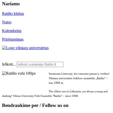
Nariams
Ratilio klubas
Natos
Kalendorius
Prisijungimas
Ieškoti...
Seniausias Lietuvoje, bet visuomet jaunas ir veržlus!
Vilniaus universiteto folkloro ansamblis „Ratilio“ –
nuo 1968 m.
The oldest one in Lithuania, yet always young and
dashing! Vilnius University Folk Ensemble "Ratilio" – since 1968.
Bendraukime per / Follow us on