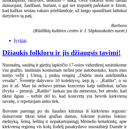
susikaupimo, ramybės, laukimo – laiką. Gera vakarus leisti ramiai
dainuojant, žaidžiant, buriant, o gal net truputėlį pašokant ir žinoti,
kad kažkas seniau vakaro prieblandoje, už lango spaudžiant šaltukui
darydavo tą patį.
Barbora
(Rūdiškių kultūros centro ir J. Slipkauskaitės nuotr.)
Įvykiai
Džiaukis folkloru ir jis džiaugsis tavimi!
Nuostabų, saulėtą ir giedrą lapkričio 17-osios vidurdienį susirinkome
visi gražūs, tautiniais kostiumais nešini prie autobusiuko, kuris mus
turėjo vežti į Uteną, į puikų renginį „Didela stora aukštaitiška
vesalia“. Šventėje dalyvavo 10 kolektyvų, tarp jų – „Ratilio“, o su
juo ir aš. Man tai nebuvo pirmas koncertas kaip ratiliokui, tačiau
išvyka – pirmoji. „Ratilio“ lankau jau du mėnesius, bet atrodo, kad
tikrai ilgiau – turbūt dėl to, kad koncertų yra beveik kiekvieną
savaitę, o repetuojam antra tiek.
Buvome parengę po du liaudies kūrinius iš kiekvieno regiono:
dainavome tikrai labai gražias dainas, šokome įvairius šokius:
melnyką, šeiną, šeštinį ir nepakartojamąjį Mėmelio keturkinkį, apie
kiekvieną regioną vis kokį žodelį pasakydavo nuostabieji Damilė ir