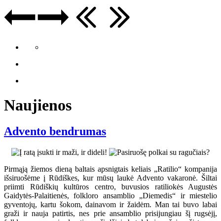
Naujienos
Advento bendrumas
Pirmąją žiemos dieną baltais apsnigtais keliais „Ratilio“ kompanija
išsiruošėme į Rūdiškes, kur mūsų laukė Advento vakaronė. Šiltai
priimti Rūdiškių kultūros centro, buvusios ratiliokės Augustės
Gaidytės-Palaitienės, folkloro ansamblio „Diemedis“ ir miestelio
gyventojų, kartu šokom, dainavom ir žaidėm. Man tai buvo labai
graži ir nauja patirtis, nes prie ansamblio prisijungiau šį rugsėjį,