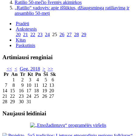
Ratilio 50-mečio šventės akimirkos
„Ratilio“ vadovės: apie iššūkius, džiaugsmingą ratiliavimą ir
ansamblio 50-metį
Pradėti
Ankstesnis
20
21
22
23
24
25
26
27
28
29
Kitas
Paskutinis
Artimiausi renginiai
<<
<
Geg. 2018
>
>>
Pr
An
Tr
Kt
Pn
Šš
Sk
1
2
3
4
5
6
7
8
9
10
11
12
13
14
15
16
17
18
19
20
21
22
23
24
25
26
27
28
29
30
31
Naujausi leidiniai