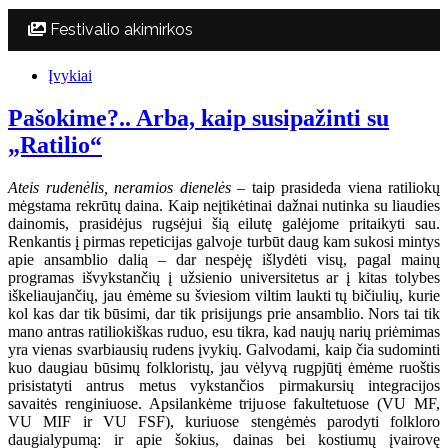
Festivalio akimirkos
Įvykiai
Pašokime?.. Arba, kaip susipažinti su
„Ratilio“
Ateis rudenėlis, neramios dienelės
– taip prasideda viena ratiliokų
mėgstama rekrūtų daina. Kaip neįtikėtinai dažnai nutinka su liaudies
dainomis, prasidėjus rugsėjui šią eilutę galėjome pritaikyti sau.
Renkantis į pirmas repeticijas galvoje turbūt daug kam sukosi mintys
apie ansamblio dalią – dar nespėję išlydėti visų, pagal mainų
programas išvykstančių į užsienio universitetus ar į kitas tolybes
iškeliaujančių, jau ėmėme su šviesiom viltim laukti tų bičiulių, kurie
kol kas dar tik būsimi, dar tik prisijungs prie ansamblio. Nors tai tik
mano antras ratiliokiškas ruduo, esu tikra, kad naujų narių priėmimas
yra vienas svarbiausių rudens įvykių. Galvodami, kaip čia sudominti
kuo daugiau būsimų folkloristų, jau vėlyvą rugpjūtį ėmėme ruoštis
prisistatyti antrus metus vykstančios pirmakursių integracijos
savaitės renginiuose. Apsilankėme trijuose fakultetuose (VU MF,
VU MIF ir VU FSF), kuriuose stengėmės parodyti folkloro
daugialypumą: ir apie šokius, dainas bei kostiumų įvairovę