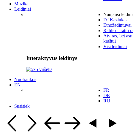
Muzika
Leidiniai
Naujausi leidini
DJ Kaziukas
Etnožadintuvai
Ratilio – ratui r
Atviras, bet asm
kraštui
Visi leidiniai
Interaktyvus leidinys
Nuotraukos
EN
FR
DE
RU
Susisiek