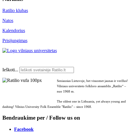
Ratilio klubas
Natos
Kalendorius
Prisijungimas
Ieškoti...
Seniausias Lietuvoje, bet visuomet jaunas ir veržlus!
Vilniaus universiteto folkloro ansamblis „Ratilio“ –
nuo 1968 m.
The oldest one in Lithuania, yet always young and
dashing! Vilnius University Folk Ensemble "Ratilio" – since 1968.
Bendraukime per / Follow us on
Facebook