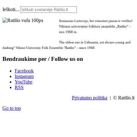
Ieškoti...
Seniausias Lietuvoje, bet visuomet jaunas ir veržlus!
Vilniaus universiteto folkloro ansamblis „Ratilio“ –
nuo 1968 m.
The oldest one in Lithuania, yet always young and
dashing! Vilnius University Folk Ensemble "Ratilio" – since 1968.
Bendraukime per / Follow us on
Facebook
Instagram
YouTube
RSS
Privatumo politika
| © Ratilio.lt
Go to top