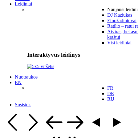
Leidiniai
Naujausi leidini
DJ Kaziukas
Etnožadintuvai
Ratilio – ratui r
Atviras, bet asm
kraštui
Visi leidiniai
Interaktyvus leidinys
Nuotraukos
EN
FR
DE
RU
Susisiek