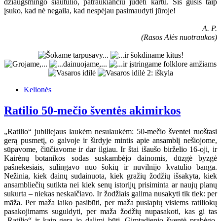
džiaugsmingo siautulio, patraukiančiu judėti kartu. Šis gūsis taip
įsuko, kad nė negaila, kad nespėjau pasimaudyti jūroje!
A. P.
(Rasos Alės nuotraukos)
Kelionės
Ratilio 50-mečio šventės akimirkos
„Ratilio“ jubiliejaus laukėm nesulaukėm: 50-mečio šventei ruoštasi
gerą pusmetį, o galvoje ir širdyje mintis apie ansamblį nešiojome,
sūpavome, čiūčiavome ir dar ilgiau. Ir štai išaušo birželio 16-oji, ir
Kairėnų botanikos sodas suskambėjo dainomis, dūzgė byzgė
pašnekesiais, sulingavo nuo šokių ir nuvilnijo kvatulio banga.
Nežinia, kiek dainų sudainuota, kiek gražių žodžių išsakyta, kiek
ansambliečių sutikta nei kiek senų istorijų prisiminta ar naujų planų
sukurta – niekas neskaičiavo. Ir žodžiais galima nusakyti tik tiek: per
mãža. Per maža laiko pasibūti, per maža puslapių visiems ratiliokų
pasakojimams suguldyti, per maža žodžių nupasakoti, kas gi tas
„Ratilio“ ir kaip gera jo dalimi būti. Gimtadienio šventė prabėgo,