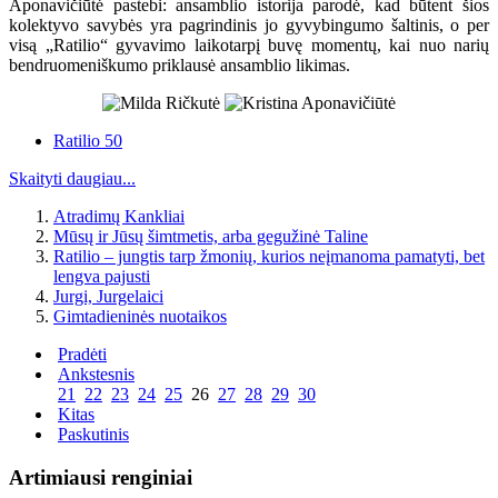
Aponavičiūtė pastebi: ansamblio istorija parodė, kad būtent šios
kolektyvo savybės yra pagrindinis jo gyvybingumo šaltinis, o per
visą „Ratilio“ gyvavimo laikotarpį buvę momentų, kai nuo narių
bendruomeniškumo priklausė ansamblio likimas.
Ratilio 50
Skaityti daugiau...
Atradimų Kankliai
Mūsų ir Jūsų šimtmetis, arba gegužinė Taline
Ratilio – jungtis tarp žmonių, kurios neįmanoma pamatyti, bet
lengva pajusti
Jurgi, Jurgelaici
Gimtadieninės nuotaikos
Pradėti
Ankstesnis
21
22
23
24
25
26
27
28
29
30
Kitas
Paskutinis
Artimiausi renginiai