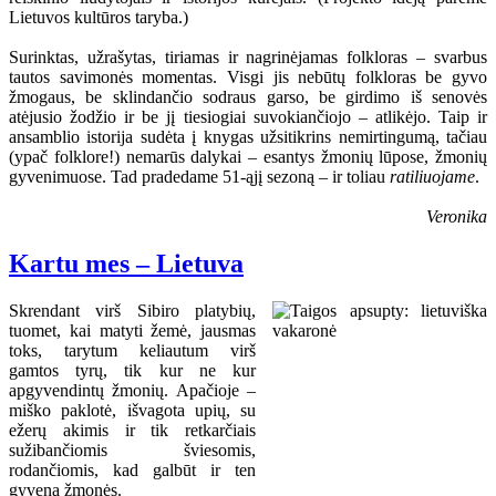
Lietuvos kultūros taryba.)
Surinktas, užrašytas, tiriamas ir nagrinėjamas folkloras – svarbus
tautos savimonės momentas. Visgi jis nebūtų folkloras be gyvo
žmogaus, be sklindančio sodraus garso, be girdimo iš senovės
atėjusio žodžio ir be jį tiesiogiai suvokiančiojo – atlikėjo. Taip ir
ansamblio istorija sudėta į knygas užsitikrins nemirtingumą, tačiau
(ypač folklore!) nemarūs dalykai – esantys žmonių lūpose, žmonių
gyvenimuose. Tad pradedame 51-ąjį sezoną – ir toliau
ratiliuojame
.
Veronika
Kartu mes – Lietuva
Skrendant virš Sibiro platybių,
tuomet, kai matyti žemė, jausmas
toks, tarytum keliautum virš
gamtos tyrų, tik kur ne kur
apgyvendintų žmonių. Apačioje –
miško paklotė, išvagota upių, su
ežerų akimis ir tik retkarčiais
sužibančiomis šviesomis,
rodančiomis, kad galbūt ir ten
gyvena žmonės.