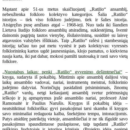
Mąstant apie 51-us metus skaičiuojantį „Ratilio“ ansamblį,
nebeužtenka folkloro kolektyvo kategorijos. Šalia „Ratilio“
istorijos – tiek viso folkloro judėjimo, tiek ir šalies istorija.
Atsigręžus pusę amžiaus atgal – 1968-ieji. Nuo tada iki šiandien
Lietuva liudijo folkloro ansamblių atsiradimą, suklestėjimą, šventė
dainomis pagrįstą tautos vienybę, išsilaisvinimą, susidūrė su laisvę
atgavusios valstybės iššūkiais. Taip „Ratilio“ rašėsi į stambesniąją
istoriją; tačiau tuo pat metu vystėsi ir pats kolektyvas: vyresnės
folklorininkų kartos ugdė jaunesniąsias, klojo pamatus, o kiekviena
nauja karta, iki pat dabar, mokosi pamilti tautosaką ir rasti savo vietą
folklore.
„Nuostabus laikas: penki „Ratilio“ gyvenimo dešimtmečiai“
–
knyga, sudaryta iš pokalbių. Mintimis apie ansamblį dalijosi visų
laikų ansamblio vadovai, nariai, instrumentų meistrai, folklorinio
judėjimo dalyviai. Norinčiųjų pasidalinti prisiminimais, žinomų
„Ratilio“ vardų, netgi keliaujantį ansamblį svetur priėmusiųjų
ieškojo ir jų apmąstymus įrašė ansamblio nariai, profesorė Ainė
Ramonaitė ir Paulius Narušis. Knygos iš pokalbių idėja –
neatsitiktinai folkloriška: gyvi pasakojimai tarsi skamba iš knygos
savo minimaliai redaguota kalba, šnekėjimo tempu, intonacijomis.
Patys atsidūrę pateikėjų vietoje, ansambliečiai ir ne tik išguldė savo
pasakojimus spausdintuose puslapiuose, taip tapdami „Ratilio“
reiškinio liudytojais ir istorijos kūrėjais. (Projekto idėją parėmė