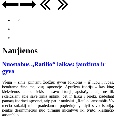
Naujienos
Nuostabus „Ratilio“ laikas: įamžinta ir
gyva
Vìena – žinia, plintanti žodžiu: gyvas folkloras – iš lūpų į lūpas,
bendrame žinojime, visų sąmonėje. Aprašyta istorija – kas kita;
kiekvienos tautos siekis – savo istoriją apsirašyti, taip ne tik
skleidžiant apie save žinią aplink, bet ir laiku į priekį, padedant
pamatą istorinei sąmonei, taip pat ir mokslui. „Ratilio“ ansamblis 50-
mečio sukaktį mini pradėdamas popieriuje guldyti savo istoriją:
penkis dešimtmečius nuo pirmųjų iniciatyvų iki tvirto, klestinčio
ansamblio.