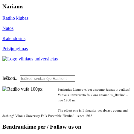
Nariams
Ratilio klubas
Natos
Kalendorius
Prisijungimas
Ieškoti...
Seniausias Lietuvoje, bet visuomet jaunas ir veržlus!
Vilniaus universiteto folkloro ansamblis „Ratilio“ –
nuo 1968 m.
The oldest one in Lithuania, yet always young and
dashing! Vilnius University Folk Ensemble "Ratilio" – since 1968.
Bendraukime per / Follow us on