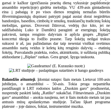
garsai ir kažkur (greičiausia praeitą dieną vykusioje papildomoje
ansamblio repeticijoje) girdėta melodija. VU 439-asis gimtadienis
eina į pabaigą ir po visos dienos renginių nemažas būrelis
ištvermingiausiųjų drąsinasi patrypti pagal ausiai dorai negirdėtus
bandonijos, basedlos, cimbolų ir smuikų, traukiančių tradicinių šokių
melodijas, garsus. Drovesni žiūrovai, vedėjų (ko kito, jei ne
saldžiabalsių Luko ir Damilės) paraginti ar energingų šokėjų
pakviesti, tampa renginio dalyviais ir apšyla grupės „Biplan“
koncertui tikrąja to žodžio prasme. Tarp šokėjų neilgai trukus
sukuosi ir aš, jau pažindamas dar taip neseniai visiškai svetimus
ansamblio narių veidus ir keletą kitų renginio dalyvių – etatinių
šokėjų. Pusvalandis pralekia, rodos, akimirksniu, ir sušilusią publiką
atiduodame į „Biplan“ rankas. Gera grupė, špyga taukuota.
Balandžio aštuntoji
. Įdomiai sutapo: šiais metais Lietuvai 100-asis
jubiliejus, o ansambliui – 50-asis. Tokia proga nepamiršta
pasidžiaugti ir LRT rodomos laidos „Duokim garo“ prodiuseriai,
nusprendę paskirti laidą „Ratilio“ sukakčiai. Filmavimasis „Duokim
garo“ ansambliui – anokia naujiena, net ir šiais mokslo metais tai jau
antrasis mūsų apsilankymas studijoje. Tačiau šįkart programa
platesnė – joje dainos, šokiai, instrumentinė muzika.