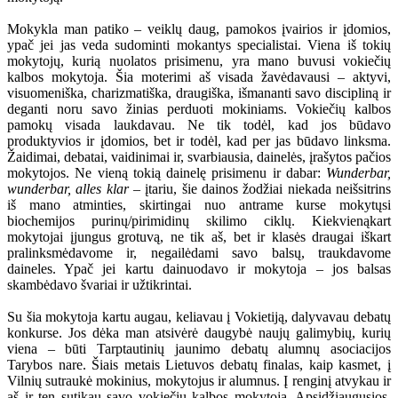
Mokykla man patiko – veiklų daug, pamokos įvairios ir įdomios,
ypač jei jas veda sudominti mokantys specialistai. Viena iš tokių
mokytojų, kurią nuolatos prisimenu, yra mano buvusi vokiečių
kalbos mokytoja. Šia moterimi aš visada žavėdavausi – aktyvi,
visuomeniška, charizmatiška, draugiška, išmananti savo discipliną ir
deganti noru savo žinias perduoti mokiniams. Vokiečių kalbos
pamokų visada laukdavau. Ne tik todėl, kad jos būdavo
produktyvios ir įdomios, bet ir todėl, kad per jas būdavo linksma.
Žaidimai, debatai, vaidinimai ir, svarbiausia, dainelės, įrašytos pačios
mokytojos. Ne vieną tokią dainelę prisimenu ir dabar:
Wunderbar,
wunderbar, alles klar
– įtariu, šie dainos žodžiai niekada neišsitrins
iš mano atminties, skirtingai nuo antrame kurse mokytųsi
biochemijos purinų/pirimidinų skilimo ciklų. Kiekvienąkart
mokytojai įjungus grotuvą, ne tik aš, bet ir klasės draugai iškart
pralinksmėdavome ir, negailėdami savo balsų, traukdavome
daineles. Ypač jei kartu dainuodavo ir mokytoja – jos balsas
skambėdavo švariai ir užtikrintai.
Su šia mokytoja kartu augau, keliavau į Vokietiją, dalyvavau debatų
konkurse. Jos dėka man atsivėrė daugybė naujų galimybių, kurių
viena – būti Tarptautinių jaunimo debatų alumnų asociacijos
Tarybos nare. Šiais metais Lietuvos debatų finalas, kaip kasmet, į
Vilnių sutraukė mokinius, mokytojus ir alumnus. Į renginį atvykau ir
aš ir ten sutikau savo vokiečių kalbos mokytoją. Apsidžiaugusios,