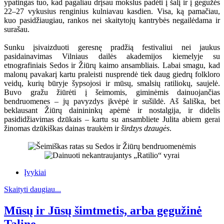
ypatingas tuo, kad pagaliau drįsau mokslus padėti į šalį ir į gegužės
22–27 vykusius renginius kulniavau kasdien. Visa, ką pamačiau,
kuo pasidžiaugiau, rankos nei skaitytojų kantrybės negailėdama ir
surašau.
Sunku įsivaizduoti geresnę pradžią festivaliui nei jaukus
pasidainavimas Vilniaus dailės akademijos kiemelyje su
etnografiniais Sedos ir Žiūrų kaimo ansambliais. Labai smagu, kad
malonų pavakarį kartu praleisti nusprendė tiek daug giedrų folkloro
veidų, kurių būryje šypsojosi ir mūsų, smalsių ratiliokų, saujelė.
Buvo gražu žiūrėti į šeimomis, giminėmis dainuojančias
bendruomenes – jų pavyzdys įkvėpė ir sušildė. Aš šališka, bet
beklausant Žiūrų dainininkų apėmė ir nostalgija, ir didelis
pasididžiavimas dzūkais – kartu su ansambliete Julita abiem gerai
žinomas dzūkiškas dainas traukėm ir
širdzys dzaugės
.
Įvykiai
Skaityti daugiau...
Mūsų ir Jūsų šimtmetis, arba gegužinė