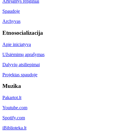
Artėjantys renginiai
Spaudoje
Archyvas
Etnosocializacija
Apie iniciatyvą
Užsiėmimų aprašymas
Dalyvių atsiliepimai
Projektas spaudoje
Muzika
Pakartot.lt
Youtube.com
Spotify.com
iBiblioteka.lt