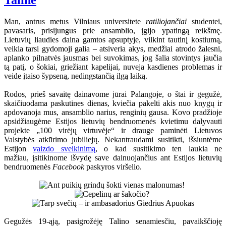
Taline
Man, antrus metus Vilniaus universitete
ratiliojančiai
studentei,
pavasaris, prisijungus prie ansamblio, įgijo ypatingą reikšmę.
Lietuvių liaudies daina gamtos apsuptyje, vilkint tautinį kostiumą,
veikia tarsi gydomoji galia – atsiveria akys, medžiai atrodo žalesni,
aplanko pilnatvės jausmas bei suvokimas, jog šalia stovintys jaučia
tą patį, o šokiai, griežiant kapelijai, nuveja kasdienes problemas ir
veide įtaiso šypseną, nedingstančią ilgą laiką.
Rodos, prieš savaitę dainavome jūrai Palangoje, o štai ir gegužė,
skaičiuodama paskutines dienas, kviečia pakelti akis nuo knygų ir
apdovanoja mus, ansamblio narius, renginių gausa. Kovo pradžioje
apsidžiaugėme Estijos lietuvių bendruomenės kvietimu dalyvauti
projekte „100 virėjų virtuvėje“ ir drauge paminėti Lietuvos
Valstybės atkūrimo jubiliejų. Nekantraudami susitikti, išsiuntėme
Estijon
vaizdo sveikinimą
, o kad susitikimo ten laukia ne
mažiau, įsitikinome išvydę save dainuojančius ant Estijos lietuvių
bendruomenės
Facebook
paskyros viršelio.
Gegužės 19-ąją, pasigrožėję Talino senamiesčiu, pavaikščioję