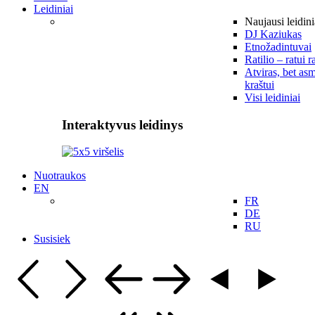
Leidiniai
Naujausi leidini
DJ Kaziukas
Etnožadintuvai
Ratilio – ratui r
Atviras, bet asm
kraštui
Visi leidiniai
Interaktyvus leidinys
Nuotraukos
EN
FR
DE
RU
Susisiek