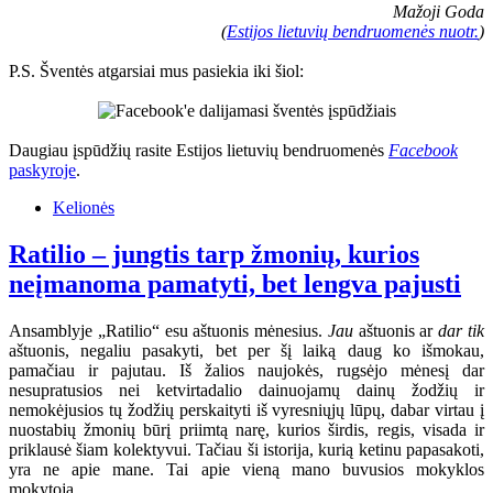
Mažoji Goda
(
Estijos lietuvių bendruomenės nuotr.
)
P.S. Šventės atgarsiai mus pasiekia iki šiol:
Daugiau įspūdžių rasite Estijos lietuvių bendruomenės
Facebook
paskyroje
.
Kelionės
Ratilio – jungtis tarp žmonių, kurios
neįmanoma pamatyti, bet lengva pajusti
Ansamblyje „Ratilio“ esu aštuonis mėnesius.
Jau
aštuonis ar
dar tik
aštuonis, negaliu pasakyti, bet per šį laiką daug ko išmokau,
pamačiau ir pajutau. Iš žalios naujokės, rugsėjo mėnesį dar
nesupratusios nei ketvirtadalio dainuojamų dainų žodžių ir
nemokėjusios tų žodžių perskaityti iš vyresniųjų lūpų, dabar virtau į
nuostabių žmonių būrį priimtą narę, kurios širdis, regis, visada ir
priklausė šiam kolektyvui. Tačiau ši istorija, kurią ketinu papasakoti,
yra ne apie mane. Tai apie vieną mano buvusios mokyklos
mokytoją.