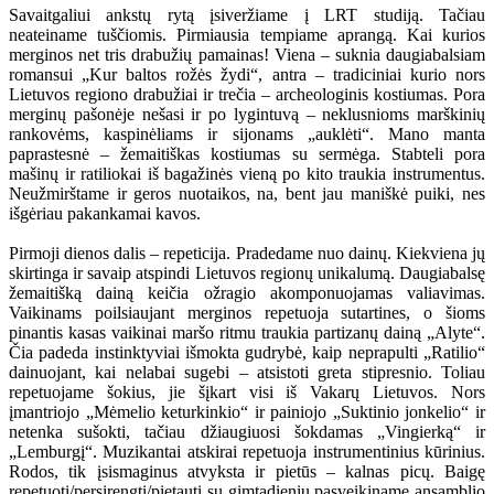
Savaitgaliui ankstų rytą įsiveržiame į LRT studiją. Tačiau
neateiname tuščiomis. Pirmiausia tempiame aprangą. Kai kurios
merginos net tris drabužių pamainas! Viena – suknia daugiabalsiam
romansui „Kur baltos rožės žydi“, antra – tradiciniai kurio nors
Lietuvos regiono drabužiai ir trečia – archeologinis kostiumas. Pora
merginų pašonėje nešasi ir po lygintuvą – neklusnioms marškinių
rankovėms, kaspinėliams ir sijonams „auklėti“. Mano manta
paprastesnė – žemaitiškas kostiumas su sermėga. Stabteli pora
mašinų ir ratiliokai iš bagažinės vieną po kito traukia instrumentus.
Neužmirštame ir geros nuotaikos, na, bent jau maniškė puiki, nes
išgėriau pakankamai kavos.
Pirmoji dienos dalis – repeticija. Pradedame nuo dainų. Kiekviena jų
skirtinga ir savaip atspindi Lietuvos regionų unikalumą. Daugiabalsę
žemaitišką dainą keičia ožragio akomponuojamas valiavimas.
Vaikinams poilsiaujant merginos repetuoja sutartines, o šioms
pinantis kasas vaikinai maršo ritmu traukia partizanų dainą „Alyte“.
Čia padeda instinktyviai išmokta gudrybė, kaip neprapulti „Ratilio“
dainuojant, kai nelabai sugebi – atsistoti greta stipresnio. Toliau
repetuojame šokius, jie šįkart visi iš Vakarų Lietuvos. Nors
įmantriojo „Mėmelio keturkinkio“ ir painiojo „Suktinio jonkelio“ ir
netenka sušokti, tačiau džiaugiuosi šokdamas „Vingierką“ ir
„Lemburgį“. Muzikantai atskirai repetuoja instrumentinius kūrinius.
Rodos, tik įsismaginus atvyksta ir pietūs – kalnas picų. Baigę
repetuoti/persirengti/pietauti su gimtadieniu pasveikiname ansamblio