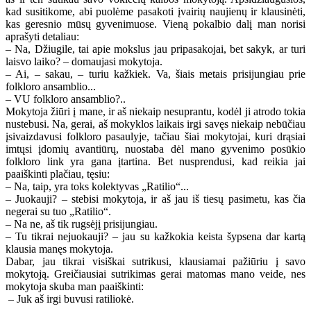
kad susitikome, abi puolėme pasakoti įvairių naujienų ir klausinėti,
kas geresnio mūsų gyvenimuose. Vieną pokalbio dalį man norisi
aprašyti detaliau:
– Na, Džiugile, tai apie mokslus jau pripasakojai, bet sakyk, ar turi
laisvo laiko? – domaujasi mokytoja.
– Ai, – sakau, – turiu kažkiek. Va, šiais metais prisijungiau prie
folkloro ansamblio...
– VU folkloro ansamblio?..
Mokytoja žiūri į mane, ir aš niekaip nesuprantu, kodėl ji atrodo tokia
nustebusi. Na, gerai, aš mokyklos laikais irgi savęs niekaip nebūčiau
įsivaizdavusi folkloro pasaulyje, tačiau šiai mokytojai, kuri drąsiai
imtųsi įdomių avantiūrų, nuostaba dėl mano gyvenimo posūkio
folkloro link yra gana įtartina. Bet nusprendusi, kad reikia jai
paaiškinti plačiau, tęsiu:
– Na, taip, yra toks kolektyvas „Ratilio“...
– Juokauji? – stebisi mokytoja, ir aš jau iš tiesų pasimetu, kas čia
negerai su tuo „Ratilio“.
– Na ne, aš tik rugsėjį prisijungiau.
– Tu tikrai nejuokauji? – jau su kažkokia keista šypsena dar kartą
klausia manęs mokytoja.
Dabar, jau tikrai visiškai sutrikusi, klausiamai pažiūriu į savo
mokytoją. Greičiausiai sutrikimas gerai matomas mano veide, nes
mokytoja skuba man paaiškinti:
– Juk aš irgi buvusi ratiliokė.