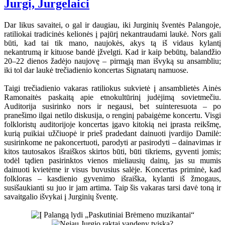
Jurgi, Jurgelaici
Dar likus savaitei, o gal ir daugiau, iki Jurginių šventės Palangoje,
ratiliokai tradicinės kelionės į pajūrį nekantraudami laukė. Nors gali
būti, kad tai tik mano, naujokės, akys tą iš vidaus kylantį
nekantrumą ir kituose bandė įžvelgti. Kad ir kaip bebūtų, balandžio
20–22 dienos žadėjo naujovę – pirmąją man išvyką su ansambliu;
iki tol dar laukė trečiadienio koncertas Signatarų namuose.
Taigi trečiadienio vakaras ratiliokus sukvietė į ansamblietės Ainės
Ramonaitės paskaitą apie etnokultūrinį judėjimą sovietmečiu.
Auditorija susirinko nors ir negausi, bet suinteresuota – po
pranešimo ilgai netilo diskusija, o renginį pabaigėme koncertu. Visgi
folkloristų auditorijoje koncertas įgavo kitokią nei įprasta reikšmę,
kurią puikiai užčiuopė ir prieš pradedant dainuoti įvardijo Damilė:
susirinkome ne pakoncertuoti, parodyti ar pasirodyti – dainavimas ir
kitos tautosakos išraiškos skirtos būti, būti tikriems, gyventi jomis;
todėl tądien pasirinktos vienos mieliausių dainų, jas su mumis
dainuoti kvietėme ir visus buvusius salėje. Koncertas priminė, kad
folkloras – kasdienio gyvenimo išraiška, kylanti iš žmogaus,
susišaukianti su juo ir jam artima. Taip šis vakaras tarsi davė toną ir
savaitgalio išvykai į Jurginių šventę.