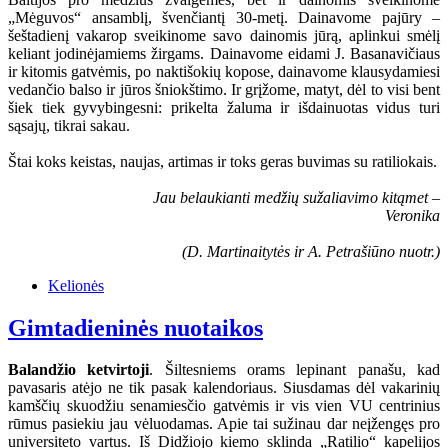
„Mėguvos“ ansamblį, švenčiantį 30-metį. Dainavome pajūry –
šeštadienį vakarop sveikinome savo dainomis jūrą, aplinkui smėlį
keliant jodinėjamiems žirgams. Dainavome eidami J. Basanavičiaus
ir kitomis gatvėmis, po naktišokių kopose, dainavome klausydamiesi
vedančio balso ir jūros šniokštimo. Ir grįžome, matyt, dėl to visi bent
šiek tiek gyvybingesni: prikelta žaluma ir išdainuotas vidus turi
sąsajų, tikrai sakau.
Štai koks keistas, naujas, artimas ir toks geras buvimas su ratiliokais.
Jau belaukianti medžių sužaliavimo kitąmet –
Veronika
(D. Martinaitytės ir A. Petrašiūno nuotr.)
Kelionės
Gimtadieninės nuotaikos
Balandžio ketvirtoji
. Šiltesniems orams lepinant panašu, kad
pavasaris atėjo ne tik pasak kalendoriaus. Siusdamas dėl vakarinių
kamščių skuodžiu senamiesčio gatvėmis ir vis vien VU centrinius
rūmus pasiekiu jau vėluodamas. Apie tai sužinau dar neįžengęs pro
universiteto vartus. Iš Didžiojo kiemo sklinda „Ratilio“ kapelijos