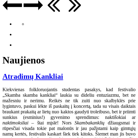
Naujienos
Atradimų Kankliai
Kiekvienas folkloruojantis studentas pasakys, kad festivalio
„Skamba skamba kankliai“ laukia su dideliu entuziazmu, bet ne
mažesniu ir nerimu. Reikės ne tik zuiti nuo skalbyklės prie
lygintuvo, paskui lėkte iš paskaitų į koncertą, tada su visais daiktais
braukant prakaitą ar lietų nuo kaktos gaudyti troleibuso, bet ir priimti
sunkius (esminius!) gyvenimo sprendimus: naktišokiai ar
naktimoksliai
– štai mįslė! Nors
Skambakanklių
džiaugsmai ir
rūpesčiai visada tokie pat malonūs ir jau pažįstami kaip gimtųjų
namų kertės, festivalis kaskart šiek tiek kitoks. Šiemet man jis buvo