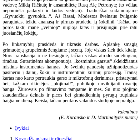
vadovę Mildą Ričkutę ir ansamblietę Rasą Alę Petronytę (to vėliau
nepamiršta padaryti ir laidos vedėjai). Tradiciškai sudainuojame
„Gyvuokit, gyvuokit...“. Aš Rasai, Modestos švelnaus žvilgsnio
paragintas, teikiu ananasą ir pirmas pradedu ją šokdinti. Tačiau po
poros taktų mane „velniop“ nuploja kitas ir prisijungiu prie ratu
juosiančių šokėjų.
Po linksmybių prasideda ir tikrasis darbas. Aplankę smagią
grimuotoją grupelėmis žengiame į sceną. Joje viskas šiek tiek kitaip.
Nors transliacija ir ne tiesioginė, tačiau viskas atrodo sudėtingiau,
rimčiau. Sutartinėms akomponuoja „kosminius garsus“ skleidžiantis
mistinis instrumentas hangas. Jo švelnių gaudesių užhipnotizuotas
pasineriu į dainų, šokių ir instrumentinių kūrinių procesiją. Transą
kartas nuo karto pertraukia garso ir mikrofonų derinimas, pristatymai
bei, kažkam riktelėjus „plojimai!“, publikoje nuvilnijanti ovacijų
banga. Žiūrovais po filmavimo tampame ir mes. Su nuo plojimo
skaudančiais delnais ir picos bei gimtadieninių pyragų trupiniais
baigiame dieną. Keista, tačiau penkios valandos studijoje neprailgo.
Valentinas
(E. Kurausko ir D. Martinaitytės nuotr.)
Įvykiai
Kovo džiaugsmai ir rūpesčiai