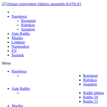
Naujienos
Renginiai
Rubrikos
Spaudoje
Apie Ratilio
Muzika
Leidiniai
Nuotraukos
EN
Susisiek
Menu
Naujienos
Renginiai
Rubrikos
Spaudoje
Apie Ratilio
Ratilio klubas
Ratilio 50
Ratilio 55
Muzika