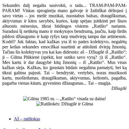
Sekundės dalį negaliu susivokti, o tada... TRAM-PAM-PAM-
PARAM! Viskas sproginėja mano galvoje ir žaibiškai dėliojasi į
savo vietas – jos meilė muzikai, nuostabus balsas, draugiškumas,
aktyvumas ir kitos savybės, kurios, kaip spėjau įsitikinti per šiuos
aštuonis mėnesius, tikrai būdingos visiems „Ratilio“ nariams.
Suradusi šį netikėtą mano ir mokytojos bendrumą, jaučiu, kaip širdis
pildosi džiaugsmo ir kaip ryšys tarp mudviejų tampa dar artimesnis.
Kodėl? Juk faktas, kad kažkas yra iš to paties kolektyvo, negalėtų
per kelias sekundes emociškai suartinti ar atitolinti dviejų žmonių.
Tačiau šis kolektyvas yra kai kas didesnio: aš – Džiugilė iš „Ratilio“;
ji – Gilma Plūkienė (spėkit, kur sutiko savo vyrą? :)) iš „Ratilio“.
Mes kartu ir dar daugybė kitų žmonių – iš „Ratilio“. Mus visus
kažkas sieja. Kažkas, ko įprastais būdais negalima pamatyti, bet ką
tikrai galima pajusti. Tai – bendrystė, vertybės, noras muzikuoti
kartu, nuoširdumas, draugiškumas, aktyvumas, kelionės, pagalba,
pagarba vienas kitam, gyvenimo džiaugsmas... Tai – magija.
Džiugilė
Aš – ratiliokas