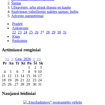
Šimtas
Užgavėnės, arba atrask draugą po kauke
Spalvingas viduržiemio nakties sapnas: Indija
Advento pamintijimai
Pradėti
Ankstesnis
22
23
24
25
26
27
28
29
30
31
Kitas
Paskutinis
Artimiausi renginiai
<<
<
Geg. 2026
>
>>
Pr
An
Tr
Kt
Pn
Šš
Sk
1
2
3
4
5
6
7
8
9
10
11
12
13
14
15
16
17
18
19
20
21
22
23
24
25
26
27
28
29
30
31
Naujausi leidiniai