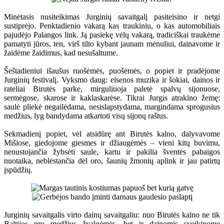
Minėtasis nusiteikimas Jurginių savaitgalį pasiteisino ir netgi
sustiprėjo. Penktadienio vakarą kas traukiniu, o kas automobiliais
pajudėjo Palangos link. Ją pasiekę vėlų vakarą, tradiciškai traukėme
pamatyti jūros, ten, virš tilto kybant jaunam mėnuliui, dainavome ir
žaidėme žaidimus, kad nesušaltume.
Šeštadieniui išaušus ruošėmės, puošėmės, o popiet ir pradėjome
Jurginių festivalį. Vyksmo daug: eisenos muzika ir šokiai, dainos ir
rateliai Birutės parke, mirguliuoja paletė spalvų sijonuose,
sermėgose, skarose ir kaklaskarėse. Tikrai Jurgis atrakino žemę:
saulė pliekė negailėdama, nesislapstydama, margindama sprogusius
medžius, lyg bandydama atkartoti visų sijonų raštus.
Sekmadienį popiet, vėl atsidūrę ant Birutės kalno, dalyvavome
Mišiose, giedojome giesmes ir džiaugėmės – vieni kitų buvimu,
nenustojančia žybsėti saule, kartu ir pakilia šventės pabaigos
nuotaika, neblėstančia dėl oro, šaunių žmonių aplink ir jau patirtų
įspūdžių.
Jurginių savaitgalis virto dainų savaitgaliu: nuo Birutės kalno ne tik
Baltijos pro medžius žvalgėmės, bet ir dainomis sveikinome