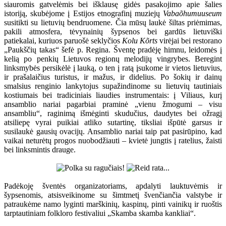
siauromis gatvelėmis bei išklausę gidės pasakojimo apie šalies
istoriją, skubėjome į Estijos etnografinį muziejų
Vabaõhumuuseum
susitikti su lietuvių bendruomene. Čia mūsų laukė šiltas priėmimas,
pakili atmosfera, tėvynainių šypsenos bei gardūs lietuviški
patiekalai, kuriuos paruošė seklyčios
Kolu Kõrts
virėjai bei restorano
„Paukščių takas“ šefė p. Regina. Šventę pradėję himnu, leidomės į
kelią po penkių Lietuvos regionų melodijų vingrybes. Beregint
linksmybės persikėlė į lauką, o ten į ratą įsukome ir vietos lietuvius,
ir prašalaičius turistus, ir mažus, ir didelius. Po šokių ir dainų
smalsius renginio lankytojus supažindinome su lietuvių tautiniais
kostiumais bei tradiciniais liaudies instrumentais: į Viliaus, kurį
ansamblio nariai pagarbiai praminė „vienu žmogumi – visu
ansambliu“, raginimą išmėginti skudučius, daudytes bei ožragį
atsiliepę vyrai puikiai atliko sutartinę, tiksliai išpūtė garsus ir
susilaukė gausių ovacijų. Ansamblio nariai taip pat pasirūpino, kad
vaikai neturėtų progos nuobodžiauti – kvietė jungtis į ratelius, žaisti
bei linksmintis drauge.
Padėkoję šventės organizatoriams, apdalyti lauktuvėmis ir
šypsenomis, atsisveikinome su šimtmetį švenčiančia valstybe ir
patraukėme namo lyginti marškinių, kaspinų, pinti vainikų ir ruoštis
tarptautiniam folkloro festivaliui „Skamba skamba kankliai“.