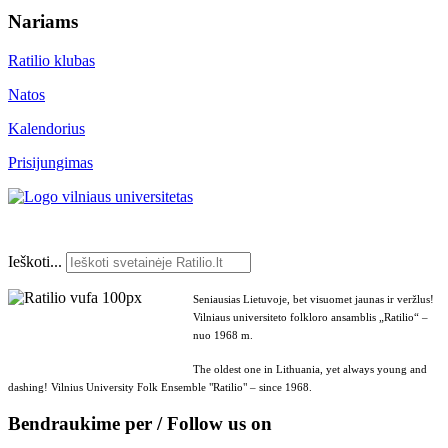
Nariams
Ratilio klubas
Natos
Kalendorius
Prisijungimas
Ieškoti...
Seniausias Lietuvoje, bet visuomet jaunas ir veržlus!
Vilniaus universiteto folkloro ansamblis „Ratilio“ –
nuo 1968 m.
The oldest one in Lithuania, yet always young and
dashing! Vilnius University Folk Ensemble "Ratilio" – since 1968.
Bendraukime per / Follow us on