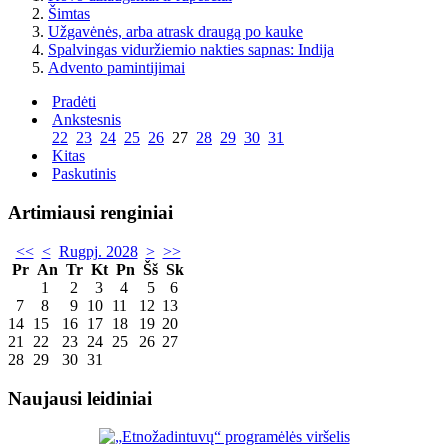
Šimtas
Užgavėnės, arba atrask draugą po kauke
Spalvingas viduržiemio nakties sapnas: Indija
Advento pamintijimai
Pradėti
Ankstesnis
22
23
24
25
26
27
28
29
30
31
Kitas
Paskutinis
Artimiausi renginiai
<<
<
Rugpj. 2028
>
>>
Pr
An
Tr
Kt
Pn
Šš
Sk
1
2
3
4
5
6
7
8
9
10
11
12
13
14
15
16
17
18
19
20
21
22
23
24
25
26
27
28
29
30
31
Naujausi leidiniai