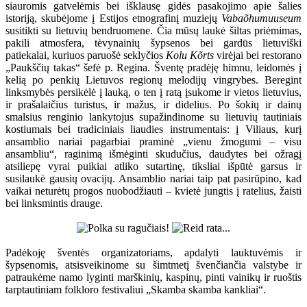
siauromis gatvelėmis bei išklausę gidės pasakojimo apie šalies
istoriją, skubėjome į Estijos etnografinį muziejų
Vabaõhumuuseum
susitikti su lietuvių bendruomene. Čia mūsų laukė šiltas priėmimas,
pakili atmosfera, tėvynainių šypsenos bei gardūs lietuviški
patiekalai, kuriuos paruošė seklyčios
Kolu Kõrts
virėjai bei restorano
„Paukščių takas“ šefė p. Regina. Šventę pradėję himnu, leidomės į
kelią po penkių Lietuvos regionų melodijų vingrybes. Beregint
linksmybės persikėlė į lauką, o ten į ratą įsukome ir vietos lietuvius,
ir prašalaičius turistus, ir mažus, ir didelius. Po šokių ir dainų
smalsius renginio lankytojus supažindinome su lietuvių tautiniais
kostiumais bei tradiciniais liaudies instrumentais: į Viliaus, kurį
ansamblio nariai pagarbiai praminė „vienu žmogumi – visu
ansambliu“, raginimą išmėginti skudučius, daudytes bei ožragį
atsiliepę vyrai puikiai atliko sutartinę, tiksliai išpūtė garsus ir
susilaukė gausių ovacijų. Ansamblio nariai taip pat pasirūpino, kad
vaikai neturėtų progos nuobodžiauti – kvietė jungtis į ratelius, žaisti
bei linksmintis drauge.
Padėkoję šventės organizatoriams, apdalyti lauktuvėmis ir
šypsenomis, atsisveikinome su šimtmetį švenčiančia valstybe ir
patraukėme namo lyginti marškinių, kaspinų, pinti vainikų ir ruoštis
tarptautiniam folkloro festivaliui „Skamba skamba kankliai“.