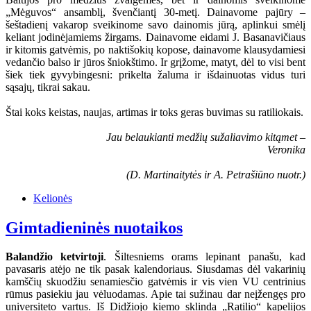
„Mėguvos“ ansamblį, švenčiantį 30-metį. Dainavome pajūry –
šeštadienį vakarop sveikinome savo dainomis jūrą, aplinkui smėlį
keliant jodinėjamiems žirgams. Dainavome eidami J. Basanavičiaus
ir kitomis gatvėmis, po naktišokių kopose, dainavome klausydamiesi
vedančio balso ir jūros šniokštimo. Ir grįžome, matyt, dėl to visi bent
šiek tiek gyvybingesni: prikelta žaluma ir išdainuotas vidus turi
sąsajų, tikrai sakau.
Štai koks keistas, naujas, artimas ir toks geras buvimas su ratiliokais.
Jau belaukianti medžių sužaliavimo kitąmet –
Veronika
(D. Martinaitytės ir A. Petrašiūno nuotr.)
Kelionės
Gimtadieninės nuotaikos
Balandžio ketvirtoji
. Šiltesniems orams lepinant panašu, kad
pavasaris atėjo ne tik pasak kalendoriaus. Siusdamas dėl vakarinių
kamščių skuodžiu senamiesčio gatvėmis ir vis vien VU centrinius
rūmus pasiekiu jau vėluodamas. Apie tai sužinau dar neįžengęs pro
universiteto vartus. Iš Didžiojo kiemo sklinda „Ratilio“ kapelijos