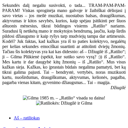
Sekundės dalį negaliu susivokti, o tada... TRAM-PAM-PAM-
PARAM! Viskas sproginėja mano galvoje ir žaibiškai dėliojasi į
savo vietas – jos meilė muzikai, nuostabus balsas, draugiškumas,
aktyvumas ir kitos savybės, kurios, kaip spėjau įsitikinti per šiuos
aštuonis mėnesius, tikrai būdingos visiems „Ratilio“ nariams.
Suradusi šį netikėtą mano ir mokytojos bendrumą, jaučiu, kaip širdis
pildosi džiaugsmo ir kaip ryšys tarp mudviejų tampa dar artimesnis.
Kodėl? Juk faktas, kad kažkas yra iš to paties kolektyvo, negalėtų
per kelias sekundes emociškai suartinti ar atitolinti dviejų žmonių.
Tačiau šis kolektyvas yra kai kas didesnio: aš – Džiugilė iš „Ratilio“;
ji – Gilma Plūkienė (spėkit, kur sutiko savo vyrą? :)) iš „Ratilio“.
Mes kartu ir dar daugybė kitų žmonių – iš „Ratilio“. Mus visus
kažkas sieja. Kažkas, ko įprastais būdais negalima pamatyti, bet ką
tikrai galima pajusti. Tai – bendrystė, vertybės, noras muzikuoti
kartu, nuoširdumas, draugiškumas, aktyvumas, kelionės, pagalba,
pagarba vienas kitam, gyvenimo džiaugsmas... Tai – magija.
Džiugilė
Aš – ratiliokas