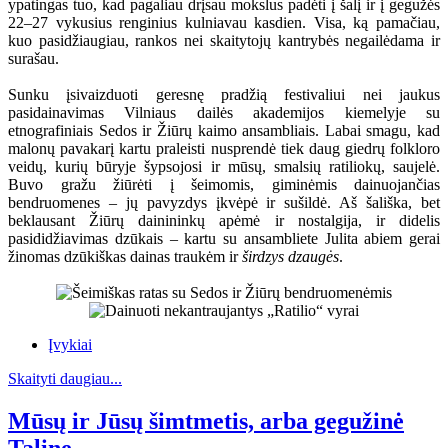
ypatingas tuo, kad pagaliau drįsau mokslus padėti į šalį ir į gegužės
22–27 vykusius renginius kulniavau kasdien. Visa, ką pamačiau,
kuo pasidžiaugiau, rankos nei skaitytojų kantrybės negailėdama ir
surašau.
Sunku įsivaizduoti geresnę pradžią festivaliui nei jaukus
pasidainavimas Vilniaus dailės akademijos kiemelyje su
etnografiniais Sedos ir Žiūrų kaimo ansambliais. Labai smagu, kad
malonų pavakarį kartu praleisti nusprendė tiek daug giedrų folkloro
veidų, kurių būryje šypsojosi ir mūsų, smalsių ratiliokų, saujelė.
Buvo gražu žiūrėti į šeimomis, giminėmis dainuojančias
bendruomenes – jų pavyzdys įkvėpė ir sušildė. Aš šališka, bet
beklausant Žiūrų dainininkų apėmė ir nostalgija, ir didelis
pasididžiavimas dzūkais – kartu su ansambliete Julita abiem gerai
žinomas dzūkiškas dainas traukėm ir
širdzys dzaugės
.
Įvykiai
Skaityti daugiau...
Mūsų ir Jūsų šimtmetis, arba gegužinė