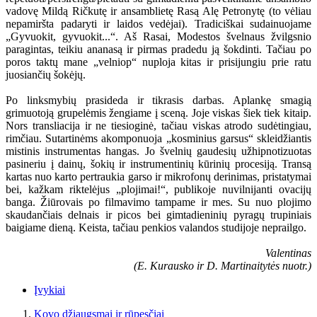
vadovę Mildą Ričkutę ir ansamblietę Rasą Alę Petronytę (to vėliau
nepamiršta padaryti ir laidos vedėjai). Tradiciškai sudainuojame
„Gyvuokit, gyvuokit...“. Aš Rasai, Modestos švelnaus žvilgsnio
paragintas, teikiu ananasą ir pirmas pradedu ją šokdinti. Tačiau po
poros taktų mane „velniop“ nuploja kitas ir prisijungiu prie ratu
juosiančių šokėjų.
Po linksmybių prasideda ir tikrasis darbas. Aplankę smagią
grimuotoją grupelėmis žengiame į sceną. Joje viskas šiek tiek kitaip.
Nors transliacija ir ne tiesioginė, tačiau viskas atrodo sudėtingiau,
rimčiau. Sutartinėms akomponuoja „kosminius garsus“ skleidžiantis
mistinis instrumentas hangas. Jo švelnių gaudesių užhipnotizuotas
pasineriu į dainų, šokių ir instrumentinių kūrinių procesiją. Transą
kartas nuo karto pertraukia garso ir mikrofonų derinimas, pristatymai
bei, kažkam riktelėjus „plojimai!“, publikoje nuvilnijanti ovacijų
banga. Žiūrovais po filmavimo tampame ir mes. Su nuo plojimo
skaudančiais delnais ir picos bei gimtadieninių pyragų trupiniais
baigiame dieną. Keista, tačiau penkios valandos studijoje neprailgo.
Valentinas
(E. Kurausko ir D. Martinaitytės nuotr.)
Įvykiai
Kovo džiaugsmai ir rūpesčiai