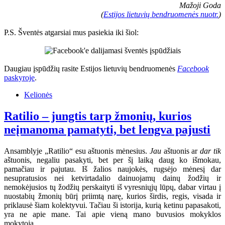
Mažoji Goda
(
Estijos lietuvių bendruomenės nuotr.
)
P.S. Šventės atgarsiai mus pasiekia iki šiol:
Daugiau įspūdžių rasite Estijos lietuvių bendruomenės
Facebook
paskyroje
.
Kelionės
Ratilio – jungtis tarp žmonių, kurios
neįmanoma pamatyti, bet lengva pajusti
Ansamblyje „Ratilio“ esu aštuonis mėnesius.
Jau
aštuonis ar
dar tik
aštuonis, negaliu pasakyti, bet per šį laiką daug ko išmokau,
pamačiau ir pajutau. Iš žalios naujokės, rugsėjo mėnesį dar
nesupratusios nei ketvirtadalio dainuojamų dainų žodžių ir
nemokėjusios tų žodžių perskaityti iš vyresniųjų lūpų, dabar virtau į
nuostabių žmonių būrį priimtą narę, kurios širdis, regis, visada ir
priklausė šiam kolektyvui. Tačiau ši istorija, kurią ketinu papasakoti,
yra ne apie mane. Tai apie vieną mano buvusios mokyklos
mokytoją.