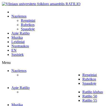
Naujienos
Renginiai
Rubrikos
Spaudoje
Apie Ratilio
Muzika
Leidiniai
Nuotraukos
EN
Susisiek
Menu
Naujienos
Renginiai
Rubrikos
Spaudoje
Apie Ratilio
Ratilio klubas
Ratilio 50
Ratilio 55
Muzika