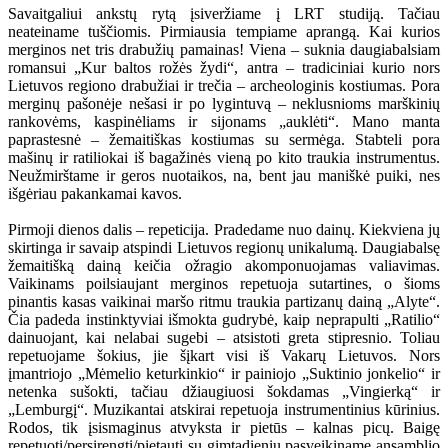
Savaitgaliui ankstų rytą įsiveržiame į LRT studiją. Tačiau
neateiname tuščiomis. Pirmiausia tempiame aprangą. Kai kurios
merginos net tris drabužių pamainas! Viena – suknia daugiabalsiam
romansui „Kur baltos rožės žydi“, antra – tradiciniai kurio nors
Lietuvos regiono drabužiai ir trečia – archeologinis kostiumas. Pora
merginų pašonėje nešasi ir po lygintuvą – neklusnioms marškinių
rankovėms, kaspinėliams ir sijonams „auklėti“. Mano manta
paprastesnė – žemaitiškas kostiumas su sermėga. Stabteli pora
mašinų ir ratiliokai iš bagažinės vieną po kito traukia instrumentus.
Neužmirštame ir geros nuotaikos, na, bent jau maniškė puiki, nes
išgėriau pakankamai kavos.
Pirmoji dienos dalis – repeticija. Pradedame nuo dainų. Kiekviena jų
skirtinga ir savaip atspindi Lietuvos regionų unikalumą. Daugiabalsę
žemaitišką dainą keičia ožragio akomponuojamas valiavimas.
Vaikinams poilsiaujant merginos repetuoja sutartines, o šioms
pinantis kasas vaikinai maršo ritmu traukia partizanų dainą „Alyte“.
Čia padeda instinktyviai išmokta gudrybė, kaip neprapulti „Ratilio“
dainuojant, kai nelabai sugebi – atsistoti greta stipresnio. Toliau
repetuojame šokius, jie šįkart visi iš Vakarų Lietuvos. Nors
įmantriojo „Mėmelio keturkinkio“ ir painiojo „Suktinio jonkelio“ ir
netenka sušokti, tačiau džiaugiuosi šokdamas „Vingierką“ ir
„Lemburgį“. Muzikantai atskirai repetuoja instrumentinius kūrinius.
Rodos, tik įsismaginus atvyksta ir pietūs – kalnas picų. Baigę
repetuoti/persirengti/pietauti su gimtadieniu pasveikiname ansamblio