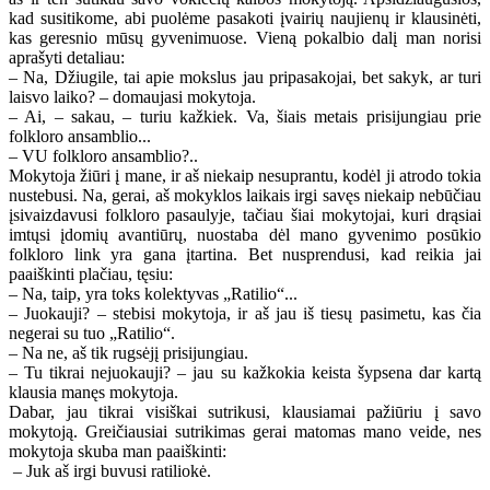
kad susitikome, abi puolėme pasakoti įvairių naujienų ir klausinėti,
kas geresnio mūsų gyvenimuose. Vieną pokalbio dalį man norisi
aprašyti detaliau:
– Na, Džiugile, tai apie mokslus jau pripasakojai, bet sakyk, ar turi
laisvo laiko? – domaujasi mokytoja.
– Ai, – sakau, – turiu kažkiek. Va, šiais metais prisijungiau prie
folkloro ansamblio...
– VU folkloro ansamblio?..
Mokytoja žiūri į mane, ir aš niekaip nesuprantu, kodėl ji atrodo tokia
nustebusi. Na, gerai, aš mokyklos laikais irgi savęs niekaip nebūčiau
įsivaizdavusi folkloro pasaulyje, tačiau šiai mokytojai, kuri drąsiai
imtųsi įdomių avantiūrų, nuostaba dėl mano gyvenimo posūkio
folkloro link yra gana įtartina. Bet nusprendusi, kad reikia jai
paaiškinti plačiau, tęsiu:
– Na, taip, yra toks kolektyvas „Ratilio“...
– Juokauji? – stebisi mokytoja, ir aš jau iš tiesų pasimetu, kas čia
negerai su tuo „Ratilio“.
– Na ne, aš tik rugsėjį prisijungiau.
– Tu tikrai nejuokauji? – jau su kažkokia keista šypsena dar kartą
klausia manęs mokytoja.
Dabar, jau tikrai visiškai sutrikusi, klausiamai pažiūriu į savo
mokytoją. Greičiausiai sutrikimas gerai matomas mano veide, nes
mokytoja skuba man paaiškinti:
– Juk aš irgi buvusi ratiliokė.