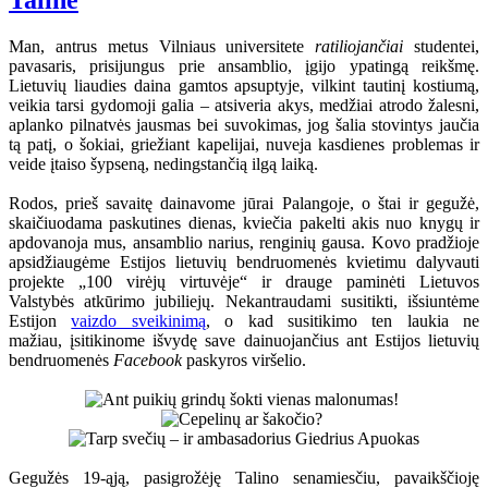
Taline
Man, antrus metus Vilniaus universitete
ratiliojančiai
studentei,
pavasaris, prisijungus prie ansamblio, įgijo ypatingą reikšmę.
Lietuvių liaudies daina gamtos apsuptyje, vilkint tautinį kostiumą,
veikia tarsi gydomoji galia – atsiveria akys, medžiai atrodo žalesni,
aplanko pilnatvės jausmas bei suvokimas, jog šalia stovintys jaučia
tą patį, o šokiai, griežiant kapelijai, nuveja kasdienes problemas ir
veide įtaiso šypseną, nedingstančią ilgą laiką.
Rodos, prieš savaitę dainavome jūrai Palangoje, o štai ir gegužė,
skaičiuodama paskutines dienas, kviečia pakelti akis nuo knygų ir
apdovanoja mus, ansamblio narius, renginių gausa. Kovo pradžioje
apsidžiaugėme Estijos lietuvių bendruomenės kvietimu dalyvauti
projekte „100 virėjų virtuvėje“ ir drauge paminėti Lietuvos
Valstybės atkūrimo jubiliejų. Nekantraudami susitikti, išsiuntėme
Estijon
vaizdo sveikinimą
, o kad susitikimo ten laukia ne
mažiau, įsitikinome išvydę save dainuojančius ant Estijos lietuvių
bendruomenės
Facebook
paskyros viršelio.
Gegužės 19-ąją, pasigrožėję Talino senamiesčiu, pavaikščioję