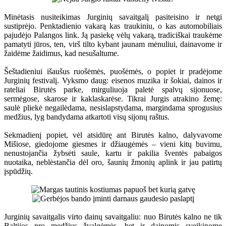
Minėtasis nusiteikimas Jurginių savaitgalį pasiteisino ir netgi
sustiprėjo. Penktadienio vakarą kas traukiniu, o kas automobiliais
pajudėjo Palangos link. Ją pasiekę vėlų vakarą, tradiciškai traukėme
pamatyti jūros, ten, virš tilto kybant jaunam mėnuliui, dainavome ir
žaidėme žaidimus, kad nesušaltume.
Šeštadieniui išaušus ruošėmės, puošėmės, o popiet ir pradėjome
Jurginių festivalį. Vyksmo daug: eisenos muzika ir šokiai, dainos ir
rateliai Birutės parke, mirguliuoja paletė spalvų sijonuose,
sermėgose, skarose ir kaklaskarėse. Tikrai Jurgis atrakino žemę:
saulė pliekė negailėdama, nesislapstydama, margindama sprogusius
medžius, lyg bandydama atkartoti visų sijonų raštus.
Sekmadienį popiet, vėl atsidūrę ant Birutės kalno, dalyvavome
Mišiose, giedojome giesmes ir džiaugėmės – vieni kitų buvimu,
nenustojančia žybsėti saule, kartu ir pakilia šventės pabaigos
nuotaika, neblėstančia dėl oro, šaunių žmonių aplink ir jau patirtų
įspūdžių.
Jurginių savaitgalis virto dainų savaitgaliu: nuo Birutės kalno ne tik
Baltijos pro medžius žvalgėmės, bet ir dainomis sveikinome