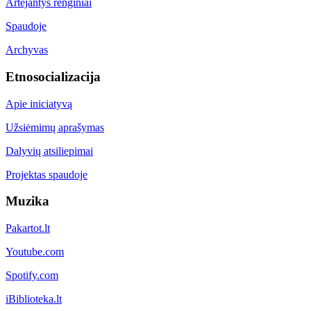
Artėjantys renginiai
Spaudoje
Archyvas
Etnosocializacija
Apie iniciatyvą
Užsiėmimų aprašymas
Dalyvių atsiliepimai
Projektas spaudoje
Muzika
Pakartot.lt
Youtube.com
Spotify.com
iBiblioteka.lt