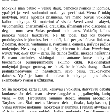
Mokykla man patiko – veiklų daug, pamokos įvairios ir įdomios,
ypač jei jas veda sudominti mokantys specialistai. Viena iš tokių
mokytojų, kurią nuolatos prisimenu, yra mano buvusi vokiečių
kalbos mokytoja. Šia moterimi aš visada žavėdavausi – aktyvi,
visuomeniška, charizmatiška, draugiška, išmananti savo discipliną ir
deganti noru savo žinias perduoti mokiniams. Vokiečių kalbos
pamokų visada laukdavau. Ne tik todėl, kad jos būdavo
produktyvios ir įdomios, bet ir todėl, kad per jas būdavo linksma.
Žaidimai, debatai, vaidinimai ir, svarbiausia, dainelės, įrašytos pačios
mokytojos. Ne vieną tokią dainelę prisimenu ir dabar:
Wunderbar,
wunderbar, alles klar
– įtariu, šie dainos žodžiai niekada neišsitrins
iš mano atminties, skirtingai nuo antrame kurse mokytųsi
biochemijos purinų/pirimidinų skilimo ciklų. Kiekvienąkart
mokytojai įjungus grotuvą, ne tik aš, bet ir klasės draugai iškart
pralinksmėdavome ir, negailėdami savo balsų, traukdavome
daineles. Ypač jei kartu dainuodavo ir mokytoja – jos balsas
skambėdavo švariai ir užtikrintai.
Su šia mokytoja kartu augau, keliavau į Vokietiją, dalyvavau debatų
konkurse. Jos dėka man atsivėrė daugybė naujų galimybių, kurių
viena – būti Tarptautinių jaunimo debatų alumnų asociacijos
Tarybos nare. Šiais metais Lietuvos debatų finalas, kaip kasmet, į
Vilnių sutraukė mokinius, mokytojus ir alumnus. Į renginį atvykau ir
aš ir ten sutikau savo vokiečių kalbos mokytoją. Apsidžiaugusios,