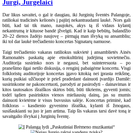
Jurgi, Jurgelaici
Dar likus savaitei, o gal ir daugiau, iki Jurginių šventės Palangoje,
ratiliokai tradicinės kelionės į pajūrį nekantraudami laukė. Nors gali
būti, kad tai tik mano, naujokės, akys tą iš vidaus kylantį
nekantrumą ir kituose bandė įžvelgti. Kad ir kaip bebūtų, balandžio
20–22 dienos žadėjo naujovę – pirmąją man išvyką su ansambliu;
iki tol dar laukė trečiadienio koncertas Signatarų namuose.
Taigi trečiadienio vakaras ratiliokus sukvietė į ansamblietės Ainės
Ramonaitės paskaitą apie etnokultūrinį judėjimą sovietmečiu.
Auditorija susirinko nors ir negausi, bet suinteresuota – po
pranešimo ilgai netilo diskusija, o renginį pabaigėme koncertu. Visgi
folkloristų auditorijoje koncertas įgavo kitokią nei įprasta reikšmę,
kurią puikiai užčiuopė ir prieš pradedant dainuoti įvardijo Damilė:
susirinkome ne pakoncertuoti, parodyti ar pasirodyti – dainavimas ir
kitos tautosakos išraiškos skirtos būti, būti tikriems, gyventi jomis;
todėl tądien pasirinktos vienos mieliausių dainų, jas su mumis
dainuoti kvietėme ir visus buvusius salėje. Koncertas priminė, kad
folkloras – kasdienio gyvenimo išraiška, kylanti iš žmogaus,
susišaukianti su juo ir jam artima. Taip šis vakaras tarsi davė toną ir
savaitgalio išvykai į Jurginių šventę.