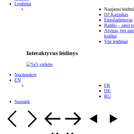
Leidiniai
Naujausi leidini
DJ Kaziukas
Etnožadintuvai
Ratilio – ratui r
Atviras, bet asm
kraštui
Visi leidiniai
Interaktyvus leidinys
Nuotraukos
EN
FR
DE
RU
Susisiek