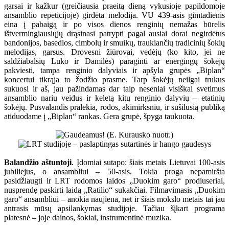
garsai ir kažkur (greičiausia praeitą dieną vykusioje papildomoje
ansamblio repeticijoje) girdėta melodija. VU 439-asis gimtadienis
eina į pabaigą ir po visos dienos renginių nemažas būrelis
ištvermingiausiųjų drąsinasi patrypti pagal ausiai dorai negirdėtus
bandonijos, basedlos, cimbolų ir smuikų, traukiančių tradicinių šokių
melodijas, garsus. Drovesni žiūrovai, vedėjų (ko kito, jei ne
saldžiabalsių Luko ir Damilės) paraginti ar energingų šokėjų
pakviesti, tampa renginio dalyviais ir apšyla grupės „Biplan“
koncertui tikrąja to žodžio prasme. Tarp šokėjų neilgai trukus
sukuosi ir aš, jau pažindamas dar taip neseniai visiškai svetimus
ansamblio narių veidus ir keletą kitų renginio dalyvių – etatinių
šokėjų. Pusvalandis pralekia, rodos, akimirksniu, ir sušilusią publiką
atiduodame į „Biplan“ rankas. Gera grupė, špyga taukuota.
Balandžio aštuntoji
. Įdomiai sutapo: šiais metais Lietuvai 100-asis
jubiliejus, o ansambliui – 50-asis. Tokia proga nepamiršta
pasidžiaugti ir LRT rodomos laidos „Duokim garo“ prodiuseriai,
nusprendę paskirti laidą „Ratilio“ sukakčiai. Filmavimasis „Duokim
garo“ ansambliui – anokia naujiena, net ir šiais mokslo metais tai jau
antrasis mūsų apsilankymas studijoje. Tačiau šįkart programa
platesnė – joje dainos, šokiai, instrumentinė muzika.