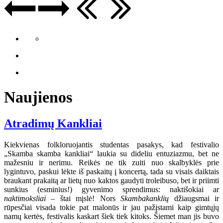
Naujienos
Atradimų Kankliai
Kiekvienas folkloruojantis studentas pasakys, kad festivalio
„Skamba skamba kankliai“ laukia su dideliu entuziazmu, bet ne
mažesniu ir nerimu. Reikės ne tik zuiti nuo skalbyklės prie
lygintuvo, paskui lėkte iš paskaitų į koncertą, tada su visais daiktais
braukant prakaitą ar lietų nuo kaktos gaudyti troleibuso, bet ir priimti
sunkius (esminius!) gyvenimo sprendimus: naktišokiai ar
naktimoksliai
– štai mįslė! Nors
Skambakanklių
džiaugsmai ir
rūpesčiai visada tokie pat malonūs ir jau pažįstami kaip gimtųjų
namų kertės, festivalis kaskart šiek tiek kitoks. Šiemet man jis buvo