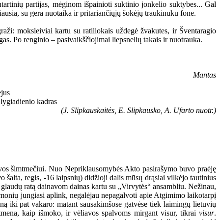
artinių partijas, mėginom išpainioti suktinio jonkelio suktybes... Gal
ausia, su gera nuotaika ir pritariančiųjų šokėjų traukinuku fone.
raži: moksleiviai kartu su ratiliokais uždegė žvakutes, ir Šventaragio
gas. Po renginio – pasivaikščiojimai liepsnelių takais ir nuotrauka.
Mantas
(J. Slipkauskaitės, E. Slipkausko, A. Ufarto nuotr.)
ietuvos šimtmečiui. Nuo Nepriklausomybės Akto pasirašymo buvo praėję
šalta, regis, -16 laipsnių) didžioji dalis mūsų drąsiai vilkėjo tautinius
 į glaudų ratą dainavom dainas kartu su „Virvytės“ ansambliu. Nežinau,
monių jungiasi aplink, negalėjau nepagalvoti apie Atgimimo laikotarpį
ieną iki pat vakaro: matant sausakimšose gatvėse tiek laimingų lietuvių
tmena, kaip išmoko, ir vėliavos spalvoms mirgant visur, tikrai
visur
.