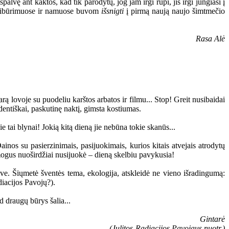
palvę ant kaktos, kad tik parodytų, jog jam irgi rūpi, jis irgi jungiasi į
 susibūrimuose ir namuose buvom
išsnigti
į pirmą naują naujo šimtmečio
Rasa Alė
ą lovoje su puodeliu karštos arbatos ir filmu... Stop! Greit nusibaidai
udentiškai, paskutinę naktį, gimsta kostiumas.
tai blynai! Jokią kitą dieną jie nebūna tokie skanūs...
nos su pasierzinimais, pasijuokimais, kurios kitais atvejais atrodytų
mogus nuoširdžiai nusijuokė – dieną skelbiu pavykusia!
e. Šiųmetė šventės tema, ekologija, atskleidė ne vieno išradingumą:
diacijos Pavojų?).
d draugų būrys šalia...
Gintarė
(Julitos-Radiacijos Pavojaus nuotr.)