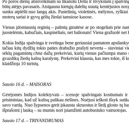
Po poros dienų atsisveikinam su ūkanotu Deliu ir išvykstam į spalvingu
būtų atėjęs pavasaris. Atsigauna kietųjų dalelių srautą kentėjusios no
sunku atplėšti nuo langų akis. Pastelinių, violetinės, mėlynos, ryškiai
moterų sariai ir gyvų gėlių žiedai tamsiose kasose.
Vienas įdomiausių reginių – palmių giraitėse ar po stogeliais prie n
juostelėmis, kabučiais, kaspinėliais, net balionais! Viena gražuolė net
Kokia Indija spalvinga ir svetinga bene geriausiai pamatom apsilanky
tačiau kitų dydžių tokio paties drabužio prašyti neverta – siuviniai v
sėklų pagamintų
chna
dažų prekeiviai, kurių vienas pačiumpa mano rank
gvazdikų žiedų kalnų karalystę. Prekeiviai klausia, kas mes tokie, i
klaidžioja 10 turistų.
Sausio 16 d. – MAISORAS
Gėrėjomės Indijos kolektyvais – scenoje spalvingais kostiumais ir
prisiminiau, kad už kulisų palikau riešines. Nuėjusi ieškoti išsyk suti
savo vardą. Nuo šypsenos greit įskausta skruostus ir širdį glosto tų b
išprašomi į lauką – su mumis nori įsiamžinti autobusiuko vairuotojas.
Sausio 17 d. – TRIVANDRUMAS