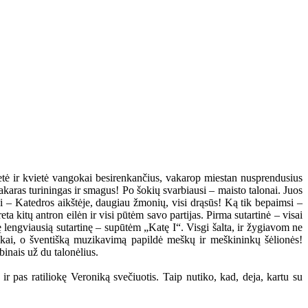
tė ir kvietė vangokai besirenkančius, vakarop miestan nusprendusius
 vakaras turiningas ir smagus! Po šokių svarbiausi – maisto talonai. Juos
ni – Katedros aikštėje, daugiau žmonių, visi drąsūs! Ką tik bepaimsi –
a kitų antron eilėn ir visi pūtėm savo partijas. Pirma sutartinė – visai
kę lengviausią sutartinę – supūtėm „Katę I“. Visgi šalta, ir žygiavom ne
ninkai, o šventišką muzikavimą papildė meškų ir meškininkų šėlionės!
binais už du talonėlius.
r pas ratiliokę Veroniką svečiuotis. Taip nutiko, kad, deja, kartu su