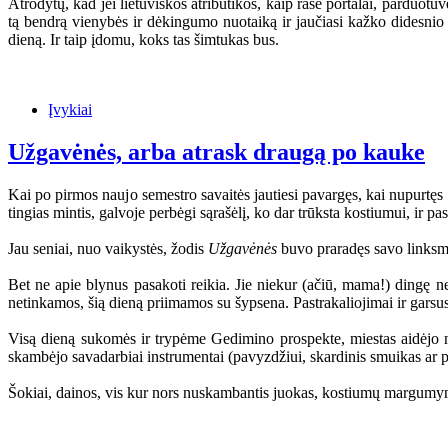
Atrodytų, kad jei lietuviškos atributikos, kaip rašė portalai, parduotuvė
tą bendrą vienybės ir dėkingumo nuotaiką ir jaučiasi kažko didesnio
dieną. Ir taip įdomu, koks tas šimtukas bus.
Įvykiai
Užgavėnės, arba atrask draugą po kauke
Kai po pirmos naujo semestro savaitės jautiesi pavargęs, kai nupurtęs 
tingias mintis, galvoje perbėgi sąrašėlį, ko dar trūksta kostiumui, ir 
Jau seniai, nuo vaikystės, žodis
Užgavėnės
buvo praradęs savo linksmąj
Bet ne apie blynus pasakoti reikia. Jie niekur (ačiū, mama!) dingę n
netinkamos, šią dieną priimamos su šypsena. Pastrakaliojimai ir garsu
Visą dieną sukomės ir trypėme Gedimino prospekte, miestas aidėjo n
skambėjo savadarbiai instrumentai (pavyzdžiui, skardinis smuikas ar p
Šokiai, dainos, vis kur nors nuskambantis juokas, kostiumų margumynas.