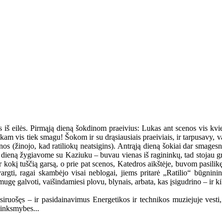
iš eilės. Pirmąją dieną šokdinom praeivius: Lukas ant scenos vis kvie
iliokam vis tiek smagu! Šokom ir su drąsiausiais praeiviais, ir tarpusavy,
os (žinojo, kad ratiliokų neatsigins). Antrąją dieną šokiai dar smages
ą dieną žygiavome su Kaziuku – buvau vienas iš ragininkų, tad stojau gret
 ir kokį tuščią garsą, o prie pat scenos, Katedros aikštėje, buvom pasili
avargti, ragai skambėjo visai neblogai, jiems pritarė „Ratilio“ būgni
gę galvoti, vaišindamiesi plovu, blynais, arbata, kas įsigudrino – ir ki
iruošęs – ir pasidainavimus Energetikos ir technikos muziejuje vesti, i
linksmybes...