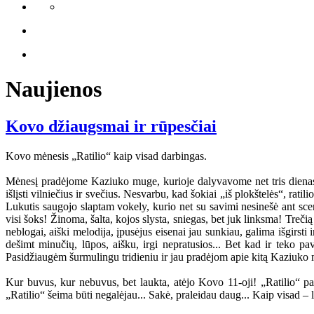
Naujienos
Kovo džiaugsmai ir rūpesčiai
Kovo mėnesis „Ratilio“ kaip visad darbingas.
Mėnesį pradėjome Kaziuko muge, kurioje dalyvavome net tris dienas 
išlįsti vilniečius ir svečius. Nesvarbu, kad šokiai „iš plokštelės“, rat
Lukutis saugojo slaptam vokely, kurio net su savimi nesinešė ant scen
visi šoks! Žinoma, šalta, kojos slysta, sniegas, bet juk linksma! Treči
neblogai, aiški melodija, įpusėjus eisenai jau sunkiau, galima išgirsti
dešimt minučių, lūpos, aišku, irgi nepratusios... Bet kad ir teko p
Pasidžiaugėm šurmulingu tridieniu ir jau pradėjom apie kitą Kaziuko mu
Kur buvus, kur nebuvus, bet laukta, atėjo Kovo 11-oji! „Ratilio“ pas
„Ratilio“ šeima būti negalėjau... Sakė, praleidau daug... Kaip visad – 