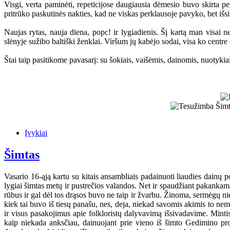
Visgi, verta paminėti, repeticijose daugiausia dėmesio buvo skirta pe
pritrūko paskutinės nakties, kad ne viskas perklausoje pavyko, bet išsi
Naujas rytas, nauja diena, popc! ir lygiadienis. Šį kartą man visai n
slėnyje sužibo baltiški ženklai. Viršum jų kabėjo sodai, visa ko centre 
Štai taip pasitikome pavasarį: su šokiais, vaišėmis, dainomis, nuotykiais
Įvykiai
Šimtas
Vasario 16-ąją kartu su kitais ansambliais padainuoti liaudies dain
lygiai šimtas metų ir pustrečios valandos. Net ir spaudžiant pakankamai 
rūbus ir gal dėl tos drąsos buvo ne taip ir žvarbu. Žinoma, sermėgų n
kiek tai buvo iš tiesų panašu, nes, deja, niekad savomis akimis to n
ir visus pasakojimus apie folkloristų dalyvavimą išsivadavime. Minti
kaip niekada anksčiau, dainuojant prie vieno iš šimto Gedimino pro