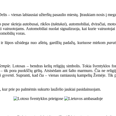
s – vienas labiausiai užterštų pasaulio miestų. Įtraukiam nosis į megzti
 puse skrieja autobusai, rikšos (
tuktukai
), automobiliai, dviračiai, moto
oti vairuotojams. Automobiliai nuolat signalizuoja, kai kurie vairuotojai 
tomobilių voras.
i ir lūpos užsidega nuo aštrių, gardžių padažų, kuriuose mirkom
para
Temple
. Lotosas – bendras kelių religijų simbolis. Tokia šventyklos for
ų – tik pora puokščių gėlių. Atsisėdam ant šalto marmuro. Čia ne religij
i gyventi
. Supranti, kad čia – vienas ramiausių kampelių Žemėje. Tik
kur prie po palmėmis sukurto lauželio jaukiai pasidainuojam.