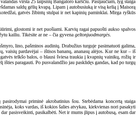
 valandas virsta 25 laipsnių Bangaloro karščiu. Pasijaučiam, lyg staiga
nešdamas saldų gėlių kvapą. Lipam į autobusiuką ir visą kelią į Maisorą
 kotedžai, gatvės žibintų stulpai ir net kapinių paminklai. Mirga ryškūs
iūrimi, glostomi ir net puošiami. Karvių ragai papuošti aukso spalvos
žytu kailiu. Tikėsite ar ne – čia gyvena
geltonjuodmargės
.
ašmyro, lino, pašminos audinių. Drabužius turguje pasimatuoti galima,
ių, vaisių pardavėjai – ištisos bananų, ananasų alėjos. Kur ne kur – iš
gatvės telkšo balos, o blausi šviesa traukia į kvapnių vainikų, rožių ir
 išties paragauti. Po pusvalandžio jau pasklidęs gandas, kad po turgų
ių pasirodymai priminė akrobatinius šou. Stebėdama koncertą staiga
usinėja, koks vardas, iš kokios šalies atvykau, kiekvienas nori pasakyti
dar pasisveikinti, pasikalbėti. Net ir mums įlipus į autobusą, esam dar