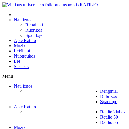
Naujienos
Renginiai
Rubrikos
Spaudoje
Apie Ratilio
Muzika
Leidiniai
Nuotraukos
EN
Susisiek
Menu
Naujienos
Renginiai
Rubrikos
Spaudoje
Apie Ratilio
Ratilio klubas
Ratilio 50
Ratilio 55
Muzika