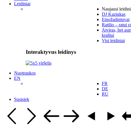
Leidiniai
Naujausi leidini
DJ Kaziukas
Etnožadintuvai
Ratilio – ratui r
Atviras, bet asm
kraštui
Visi leidiniai
Interaktyvus leidinys
Nuotraukos
EN
FR
DE
RU
Susisiek