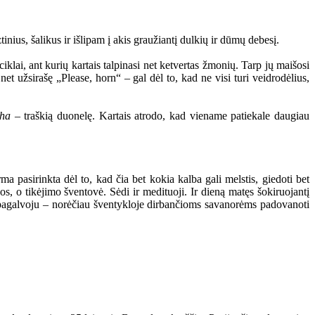
nius, šalikus ir išlipam į akis graužiantį dulkių ir dūmų debesį.
ciklai, ant kurių kartais talpinasi net ketvertas žmonių. Tarp jų maišosi
net užsirašę „Please, horn“ – gal dėl to, kad ne visi turi veidrodėlius,
tha
– traškią duonelę. Kartais atrodo, kad viename patiekale daugiau
ma pasirinkta dėl to, kad čia bet kokia kalba gali melstis, giedoti bet
os, o tikėjimo šventovė. Sėdi ir medituoji. Ir dieną matęs šokiruojantį
 pagalvoju – norėčiau šventykloje dirbančioms savanorėms padovanoti