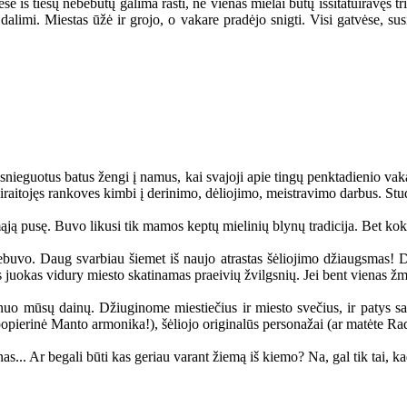
se iš tiesų nebebūtų galima rasti, ne vienas mielai būtų išsitatuiravęs tris
 dalimi. Miestas ūžė ir grojo, o vakare pradėjo snigti. Visi gatvėse,
snieguotus batus žengi į namus, kai svajoji apie tingų penktadienio vakar
pasiraitojęs rankoves kimbi į derinimo, dėliojimo, meistravimo darbus. St
ą pusę. Buvo likusi tik mamos keptų mielinių blynų tradicija. Bet kokie 
ebuvo. Daug svarbiau šiemet iš naujo atrastas šėliojimo džiaugsmas! Dai
s juokas vidury miesto skatinamas praeivių žvilgsnių. Jei bent vienas ž
uo mūsų dainų. Džiuginome miestiečius ir miesto svečius, ir patys sav
opierinė Manto armonika!), šėliojo originalūs personažai (ar matėte Ra
.. Ar begali būti kas geriau varant žiemą iš kiemo? Na, gal tik tai, ka