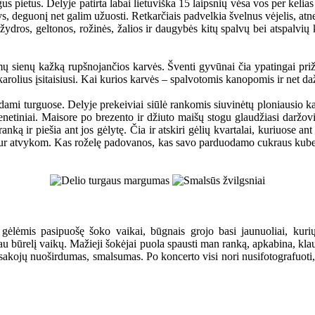
s pietus. Delyje patirta labai lietuviška 15 laipsnių vėsa vos per kelias
sys, deguonį net galim užuosti. Retkarčiais padvelkia švelnus vėjelis, at
 žydros, geltonos, rožinės, žalios ir daugybės kitų spalvų bei atspalvių
amų sienų kažką rupšnojančios karvės. Šventi gyvūnai čia ypatingai priž
 karolius įsitaisiusi. Kai kurios karvės – spalvotomis kanopomis ir net da
dami turguose. Delyje prekeiviai siūlė rankomis siuvinėtų ploniausio k
ienetiniai. Maisore po brezento ir džiuto maišų stogu glaudžiasi daržov
ą ir piešia ant jos gėlytę. Čia ir atskiri gėlių kvartalai, kuriuose ant 
š kur atvykom. Kas roželę padovanos, kas savo parduodamo cukraus kubelį
 gėlėmis pasipuošę šoko vaikai, būgnais grojo basi jaunuoliai, kur
kau būrelį vaikų. Mažieji šokėjai puola spausti man ranką, apkabina, kla
asakojų nuoširdumas, smalsumas. Po koncerto visi nori nusifotografuoti, 