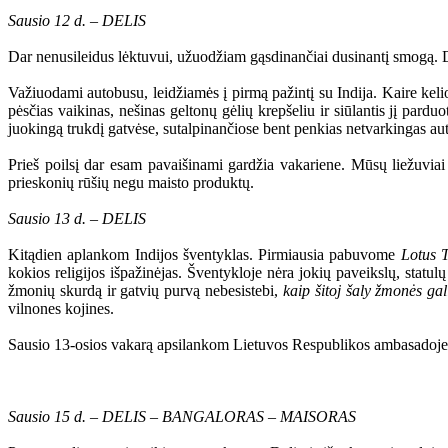
Sausio 12 d. – DELIS
Dar nenusileidus lėktuvui, užuodžiam gąsdinančiai dusinantį smogą. Deli
Važiuodami autobusu, leidžiamės į pirmą pažintį su Indija. Kaire kelio
pėsčias vaikinas, nešinas geltonų gėlių krepšeliu ir siūlantis jį pardu
juokingą trukdį gatvėse, sutalpinančiose bent penkias netvarkingas au
Prieš poilsį dar esam pavaišinami gardžia vakariene. Mūsų liežuvia
prieskonių rūšių negu maisto produktų.
Sausio 13 d. – DELIS
Kitądien aplankom Indijos šventyklas. Pirmiausia pabuvome
Lotus 
kokios religijos išpažinėjas. Šventykloje nėra jokių paveikslų, statul
žmonių skurdą ir gatvių purvą nebesistebi,
kaip šitoj šaly žmonės gal
vilnones kojines.
Sausio 13-osios vakarą apsilankom Lietuvos Respublikos ambasadoje, 
Sausio 15 d. – DELIS – BANGALORAS – MAISORAS