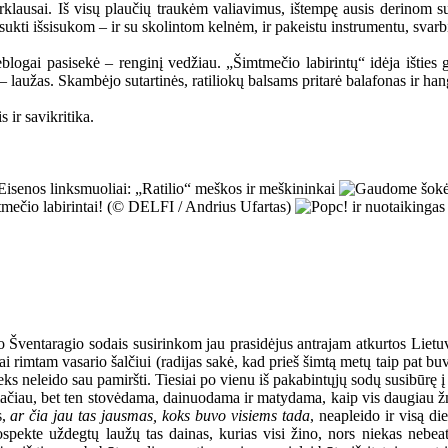
rklausai. Iš visų plaučių traukėm valiavimus, ištempę ausis derinom sut
sukti išsisukom – ir su skolintom kelnėm, ir pakeistu instrumentu, svarbi
eblogai pasisekė – renginį vedžiau. „Šimtmečio labirintų“ idėja išties g
– laužas. Skambėjo sutartinės, ratiliokų balsams pritarė balafonas ir han
 ir savikritika.
ų po Šventaragio sodais susirinkom jau prasidėjus antrajam atkurtos L
rimtam vasario šalčiui (radijas sakė, kad prieš šimtą metų taip pat buvo 
ieks neleido sau pamiršti. Tiesiai po vienu iš pakabintųjų sodų susibūrę
emačiau, bet ten stovėdama, dainuodama ir matydama, kaip vis daugiau ž
s,
ar čia jau tas jausmas, koks buvo visiems tada
, neapleido ir visą d
spekte uždegtų laužų tas dainas, kurias visi žino, nors niekas nebea