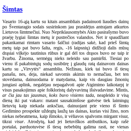
Šimtas
Vasario 16-ąją kartu su kitais ansambliais padainuoti liaudies dainų
po Šventaragio sodais susirinkom jau prasidėjus antrajam atkurtos
Lietuvos šimtmečiui. Nuo Nepriklausomybės Akto pasirašymo buvo
praėję lygiai šimtas metų ir pustrečios valandos. Net ir spaudžiant
pakankamai rimtam vasario šalčiui (radijas sakė, kad prieš šimtą
metų taip pat buvo šalta, regis, -16 laipsnių) didžioji dalis mūsų
drąsiai vilkėjo tautinius rūbus ir gal dėl tos drąsos buvo ne taip ir
žvarbu. Žinoma, sermėgų nieks neleido sau pamiršti. Tiesiai po
vienu iš pakabintųjų sodų susibūrę į glaudų ratą dainavom dainas
kartu su „Virvytės“ ansambliu. Nežinau, kiek tai buvo iš tiesų
panašu, nes, deja, niekad savomis akimis to nemačiau, bet ten
stovėdama, dainuodama ir matydama, kaip vis daugiau žmonių
jungiasi aplink, negalėjau nepagalvoti apie Atgimimo laikotarpį ir
visus pasakojimus apie folkloristų dalyvavimą išsivadavime. Mintis,
ar čia jau tas jausmas, koks buvo visiems tada
, neapleido ir visą
dieną iki pat vakaro: matant sausakimšose gatvėse tiek laimingų
lietuvių kaip niekada anksčiau, dainuojant prie vieno iš šimto
Gedimino prospekte uždegtų laužų tas dainas, kurias visi žino, nors
niekas nebeatmena, kaip išmoko, ir vėliavos spalvoms mirgant visur,
tikrai
visur
. Atrodytų, kad jei lietuviškos atributikos, kaip rašė
portalai, parduotuvėse iš tiesų nebebūtų galima rasti, ne vienas