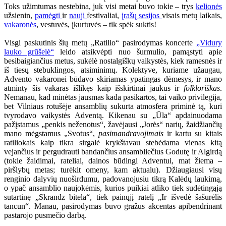
Toks užimtumas nestebina, juk visi metai buvo tokie – trys
kelionės
užsienin,
pamėgti
ir
nauji
festivaliai,
įrašų sesijos
visais metų laikais,
vakaronės
, vestuvės, įkurtuvės – tik spėk suktis!
Visgi paskutinis šių metų „Ratilio“ pasirodymas koncerte
„Vidury
lauko grūšelė“
leido atsikvėpti nuo šurmulio, pamąstyti apie
besibaigiančius metus, sukėlė nostalgiškų vaikystės, kiek ramesnės ir
iš tiesų stebuklingos, atsiminimų. Kolektyve, kuriame užaugau,
Advento vakaronei būdavo skiriamas ypatingas dėmesys, ir mano
atminty šis vakaras išlikęs kaip išskirtinai jaukus ir
folkloriškas
.
Nemanau, kad minėtas jausmas kada pasikartos, tai vaiko privilegija,
bet Vilniaus rotušėje ansamblių sukurta atmosfera priminė tą, kuri
tvyrodavo vaikystės Adventą. Kikenau su „Ūla“ apdainuodama
pažįstamus „penkis neženotus“, žavėjausi „Jorės“ narių, žaidžiančių
mano mėgstamus „Svotus“,
pasimandravojimais
ir kartu su kitais
ratiliokais kaip tikra sirgalė krykštavau stebėdama vienas kitą
vejančius ir pergudrauti bandančius ansambliečius Godutę ir Algirdą
(tokie žaidimai, rateliai, dainos būdingi Adventui, mat žiema –
piršlybų metas; turėkit omeny, kam aktualu). Džiaugiausi visų
renginio dalyvių nuoširdumu, padovanojusiu tikrą Kalėdų laukimą,
o ypač ansamblio naujokėmis, kurios puikiai atliko tiek sudėtingąją
sutartinę „Skrandz bitela“, tiek painųjį ratelį „Ir išvedė šašurėlis
tancun“. Manau, pasirodymas buvo gražus akcentas apibendrinant
pastarojo pusmečio darbą.