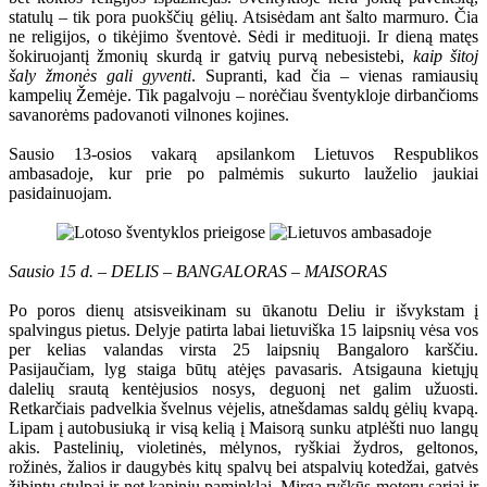
statulų – tik pora puokščių gėlių. Atsisėdam ant šalto marmuro. Čia
ne religijos, o tikėjimo šventovė. Sėdi ir medituoji. Ir dieną matęs
šokiruojantį žmonių skurdą ir gatvių purvą nebesistebi,
kaip šitoj
šaly žmonės gali gyventi
. Supranti, kad čia – vienas ramiausių
kampelių Žemėje. Tik pagalvoju – norėčiau šventykloje dirbančioms
savanorėms padovanoti vilnones kojines.
Sausio 13-osios vakarą apsilankom Lietuvos Respublikos
ambasadoje, kur prie po palmėmis sukurto lauželio jaukiai
pasidainuojam.
Sausio 15 d. – DELIS – BANGALORAS – MAISORAS
Po poros dienų atsisveikinam su ūkanotu Deliu ir išvykstam į
spalvingus pietus. Delyje patirta labai lietuviška 15 laipsnių vėsa vos
per kelias valandas virsta 25 laipsnių Bangaloro karščiu.
Pasijaučiam, lyg staiga būtų atėjęs pavasaris. Atsigauna kietųjų
dalelių srautą kentėjusios nosys, deguonį net galim užuosti.
Retkarčiais padvelkia švelnus vėjelis, atnešdamas saldų gėlių kvapą.
Lipam į autobusiuką ir visą kelią į Maisorą sunku atplėšti nuo langų
akis. Pastelinių, violetinės, mėlynos, ryškiai žydros, geltonos,
rožinės, žalios ir daugybės kitų spalvų bei atspalvių kotedžai, gatvės
žibintų stulpai ir net kapinių paminklai. Mirga ryškūs moterų sariai ir