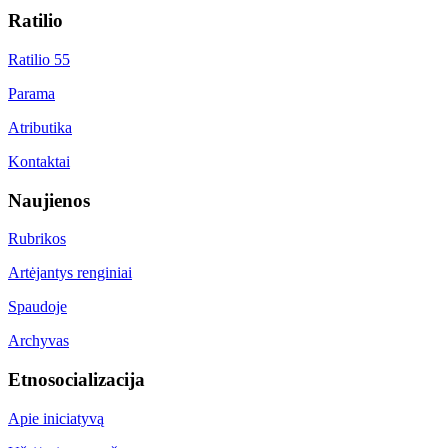
Ratilio
Ratilio 55
Parama
Atributika
Kontaktai
Naujienos
Rubrikos
Artėjantys renginiai
Spaudoje
Archyvas
Etnosocializacija
Apie iniciatyvą