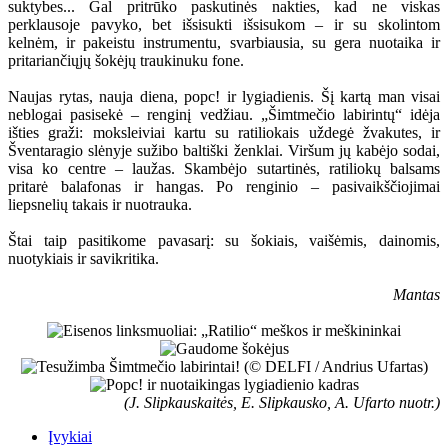
suktybes... Gal pritrūko paskutinės nakties, kad ne viskas
perklausoje pavyko, bet išsisukti išsisukom – ir su skolintom
kelnėm, ir pakeistu instrumentu, svarbiausia, su gera nuotaika ir
pritariančiųjų šokėjų traukinuku fone.
Naujas rytas, nauja diena, popc! ir lygiadienis. Šį kartą man visai
neblogai pasisekė – renginį vedžiau. „Šimtmečio labirintų“ idėja
išties graži: moksleiviai kartu su ratiliokais uždegė žvakutes, ir
Šventaragio slėnyje sužibo baltiški ženklai. Viršum jų kabėjo sodai,
visa ko centre – laužas. Skambėjo sutartinės, ratiliokų balsams
pritarė balafonas ir hangas. Po renginio – pasivaikščiojimai
liepsnelių takais ir nuotrauka.
Štai taip pasitikome pavasarį: su šokiais, vaišėmis, dainomis,
nuotykiais ir savikritika.
Mantas
(J. Slipkauskaitės, E. Slipkausko, A. Ufarto nuotr.)
Įvykiai