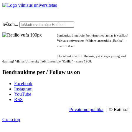
Ieškoti...
Seniausias Lietuvoje, bet visuomet jaunas ir veržlus!
Vilniaus universiteto folkloro ansamblis „Ratilio“ –
nuo 1968 m.
The oldest one in Lithuania, yet always young and
dashing! Vilnius University Folk Ensemble "Ratilio" – since 1968.
Bendraukime per / Follow us on
Facebook
Instagram
YouTube
RSS
Privatumo politika
| © Ratilio.lt
Go to top