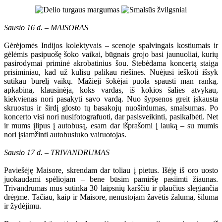
Sausio 16 d. – MAISORAS
Gėrėjomės Indijos kolektyvais – scenoje spalvingais kostiumais ir
gėlėmis pasipuošę šoko vaikai, būgnais grojo basi jaunuoliai, kurių
pasirodymai priminė akrobatinius šou. Stebėdama koncertą staiga
prisiminiau, kad už kulisų palikau riešines. Nuėjusi ieškoti išsyk
sutikau būrelį vaikų. Mažieji šokėjai puola spausti man ranką,
apkabina, klausinėja, koks vardas, iš kokios šalies atvykau,
kiekvienas nori pasakyti savo vardą. Nuo šypsenos greit įskausta
skruostus ir širdį glosto tų basakojų nuoširdumas, smalsumas. Po
koncerto visi nori nusifotografuoti, dar pasisveikinti, pasikalbėti. Net
ir mums įlipus į autobusą, esam dar išprašomi į lauką – su mumis
nori įsiamžinti autobusiuko vairuotojas.
Sausio 17 d. – TRIVANDRUMAS
Paviešėję Maisore, skrendam dar toliau į pietus. Išėję iš oro uosto
juokaudami spėliojam – bene būsim pamiršę pasiimti žiaunas.
Trivandrumas mus sutinka 30 laipsnių karščiu ir plaučius slegiančia
drėgme. Tačiau, kaip ir Maisore, nenustojam žavėtis žaluma, šiluma
ir žydėjimu.