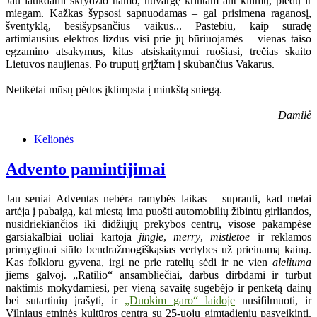
Jau laukdami skrydžio namo, nuvargę krintam ant kilimų, pledų ir
miegam. Kažkas šypsosi sapnuodamas – gal prisimena raganosį,
šventyklą, besišypsančius vaikus... Pastebiu, kaip suradę
artimiausius elektros lizdus visi prie jų būriuojamės – vienas taiso
egzamino atsakymus, kitas atsiskaitymui ruošiasi, trečias skaito
Lietuvos naujienas. Po truputį grįžtam į skubančius Vakarus.
Netikėtai mūsų pėdos įklimpsta į minkštą sniegą.
Damilė
Kelionės
Advento pamintijimai
Jau seniai Adventas nebėra ramybės laikas – supranti, kad metai
artėja į pabaigą, kai miestą ima puošti automobilių žibintų girliandos,
nusidriekiančios iki didžiųjų prekybos centrų, visose pakampėse
garsiakalbiai uoliai kartoja
jingle
,
merry
,
mistletoe
ir reklamos
primygtinai siūlo bendražmogiškąsias vertybes už prieinamą kainą.
Kas folkloru gyvena, irgi ne prie ratelių sėdi ir ne vien
aleliuma
jiems galvoj. „Ratilio“ ansambliečiai, darbus dirbdami ir turbūt
naktimis mokydamiesi, per vieną savaitę sugebėjo ir penketą dainų
bei sutartinių įrašyti, ir
„Duokim garo“ laidoje
nusifilmuoti, ir
Vilniaus etninės kultūros centrą su 25-uoju gimtadieniu pasveikinti.