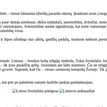
s – vienas labiausiai užterštų pasaulio miestų. Įtraukiam nosis į megzti
 puse skrieja autobusai, rikšos (
tuktukai
), automobiliai, dviračiai, moto
oti vairuotojams. Automobiliai nuolat signalizuoja, kai kurie vairuotojai 
tomobilių voras.
i ir lūpos užsidega nuo aštrių, gardžių padažų, kuriuose mirkom
para
Temple
. Lotosas – bendras kelių religijų simbolis. Tokia šventyklos for
ų – tik pora puokščių gėlių. Atsisėdam ant šalto marmuro. Čia ne religij
i gyventi
. Supranti, kad čia – vienas ramiausių kampelių Žemėje. Tik
kur prie po palmėmis sukurto lauželio jaukiai pasidainuojam.