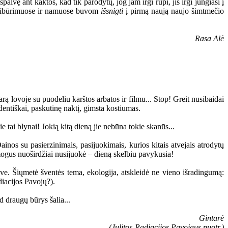
palvę ant kaktos, kad tik parodytų, jog jam irgi rūpi, jis irgi jungiasi į
 susibūrimuose ir namuose buvom
išsnigti
į pirmą naują naujo šimtmečio
Rasa Alė
ą lovoje su puodeliu karštos arbatos ir filmu... Stop! Greit nusibaidai
udentiškai, paskutinę naktį, gimsta kostiumas.
tai blynai! Jokią kitą dieną jie nebūna tokie skanūs...
nos su pasierzinimais, pasijuokimais, kurios kitais atvejais atrodytų
mogus nuoširdžiai nusijuokė – dieną skelbiu pavykusia!
e. Šiųmetė šventės tema, ekologija, atskleidė ne vieno išradingumą:
diacijos Pavojų?).
d draugų būrys šalia...
Gintarė
(Julitos-Radiacijos Pavojaus nuotr.)