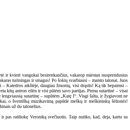
tė ir kvietė vangokai besirenkančius, vakarop miestan nusprendusius
 vakaras turiningas ir smagus! Po šokių svarbiausi – maisto talonai. Juos
ni – Katedros aikštėje, daugiau žmonių, visi drąsūs! Ką tik bepaimsi –
a kitų antron eilėn ir visi pūtėm savo partijas. Pirma sutartinė – visai
kę lengviausią sutartinę – supūtėm „Katę I“. Visgi šalta, ir žygiavom ne
ninkai, o šventišką muzikavimą papildė meškų ir meškininkų šėlionės!
binais už du talonėlius.
r pas ratiliokę Veroniką svečiuotis. Taip nutiko, kad, deja, kartu su