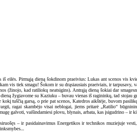
iš eilės. Pirmąją dieną šokdinom praeivius: Lukas ant scenos vis kvie
iliokam vis tiek smagu! Šokom ir su drąsiausiais praeiviais, ir tarpusavy,
os (žinojo, kad ratiliokų neatsigins). Antrąją dieną šokiai dar smages
ą dieną žygiavome su Kaziuku – buvau vienas iš ragininkų, tad stojau gret
 ir kokį tuščią garsą, o prie pat scenos, Katedros aikštėje, buvom pasili
avargti, ragai skambėjo visai neblogai, jiems pritarė „Ratilio“ būgni
gę galvoti, vaišindamiesi plovu, blynais, arbata, kas įsigudrino – ir ki
iruošęs – ir pasidainavimus Energetikos ir technikos muziejuje vesti, i
linksmybes...