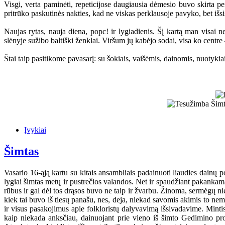
Visgi, verta paminėti, repeticijose daugiausia dėmesio buvo skirta pe
pritrūko paskutinės nakties, kad ne viskas perklausoje pavyko, bet išsi
Naujas rytas, nauja diena, popc! ir lygiadienis. Šį kartą man visai n
slėnyje sužibo baltiški ženklai. Viršum jų kabėjo sodai, visa ko centre 
Štai taip pasitikome pavasarį: su šokiais, vaišėmis, dainomis, nuotykiais
Įvykiai
Šimtas
Vasario 16-ąją kartu su kitais ansambliais padainuoti liaudies dain
lygiai šimtas metų ir pustrečios valandos. Net ir spaudžiant pakankamai 
rūbus ir gal dėl tos drąsos buvo ne taip ir žvarbu. Žinoma, sermėgų n
kiek tai buvo iš tiesų panašu, nes, deja, niekad savomis akimis to n
ir visus pasakojimus apie folkloristų dalyvavimą išsivadavime. Minti
kaip niekada anksčiau, dainuojant prie vieno iš šimto Gedimino pro