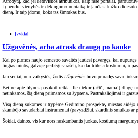
Atrodytų, kad jei lietuviškos atributikos, kaip rašė portalai, parduotuvė
tą bendrą vienybės ir dėkingumo nuotaiką ir jaučiasi kažko didesnio
dieną. Ir taip įdomu, koks tas šimtukas bus.
Įvykiai
Užgavėnės, arba atrask draugą po kauke
Kai po pirmos naujo semestro savaitės jautiesi pavargęs, kai nupurtęs 
tingias mintis, galvoje perbėgi sąrašėlį, ko dar trūksta kostiumui, ir 
Jau seniai, nuo vaikystės, žodis
Užgavėnės
buvo praradęs savo linksmąj
Bet ne apie blynus pasakoti reikia. Jie niekur (ačiū, mama!) dingę n
netinkamos, šią dieną priimamos su šypsena. Pastrakaliojimai ir garsu
Visą dieną sukomės ir trypėme Gedimino prospekte, miestas aidėjo n
skambėjo savadarbiai instrumentai (pavyzdžiui, skardinis smuikas ar p
Šokiai, dainos, vis kur nors nuskambantis juokas, kostiumų margumynas.