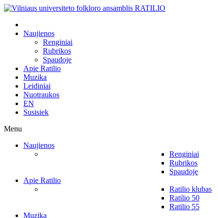
Naujienos
Renginiai
Rubrikos
Spaudoje
Apie Ratilio
Muzika
Leidiniai
Nuotraukos
EN
Susisiek
Menu
Naujienos
Renginiai
Rubrikos
Spaudoje
Apie Ratilio
Ratilio klubas
Ratilio 50
Ratilio 55
Muzika