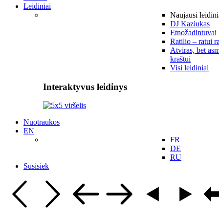
Leidiniai
Naujausi leidini
DJ Kaziukas
Etnožadintuvai
Ratilio – ratui r
Atviras, bet asm
kraštui
Visi leidiniai
Interaktyvus leidinys
Nuotraukos
EN
FR
DE
RU
Susisiek