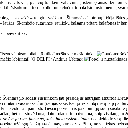
rklausai. Iš visų plaučių traukėm valiavimus, ištempę ausis derinom sut
sukti išsisukom – ir su skolintom kelnėm, ir pakeistu instrumentu, svarbi
eblogai pasisekė – renginį vedžiau. „Šimtmečio labirintų“ idėja išties g
– laužas. Skambėjo sutartinės, ratiliokų balsams pritarė balafonas ir han
 ir savikritika.
ų po Šventaragio sodais susirinkom jau prasidėjus antrajam atkurtos L
rimtam vasario šalčiui (radijas sakė, kad prieš šimtą metų taip pat buvo 
ieks neleido sau pamiršti. Tiesiai po vienu iš pakabintųjų sodų susibūrę
emačiau, bet ten stovėdama, dainuodama ir matydama, kaip vis daugiau ž
s,
ar čia jau tas jausmas, koks buvo visiems tada
, neapleido ir visą d
spekte uždegtų laužų tas dainas, kurias visi žino, nors niekas nebea