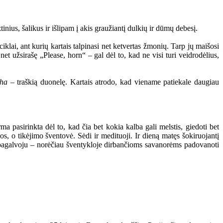
nius, šalikus ir išlipam į akis graužiantį dulkių ir dūmų debesį.
ciklai, ant kurių kartais talpinasi net ketvertas žmonių. Tarp jų maišosi
net užsirašę „Please, horn“ – gal dėl to, kad ne visi turi veidrodėlius,
tha
– traškią duonelę. Kartais atrodo, kad viename patiekale daugiau
ma pasirinkta dėl to, kad čia bet kokia kalba gali melstis, giedoti bet
os, o tikėjimo šventovė. Sėdi ir medituoji. Ir dieną matęs šokiruojantį
 pagalvoju – norėčiau šventykloje dirbančioms savanorėms padovanoti