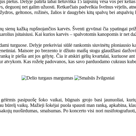
s pietus. Delyje patirta labai lietuviška 15 laipsnių vėsa vos per kelias
sys, deguonį net galim užuosti. Retkarčiais padvelkia švelnus vėjelis, at
 žydros, geltonos, rožinės, žalios ir daugybės kitų spalvų bei atspalvių
amų sienų kažką rupšnojančios karvės. Šventi gyvūnai čia ypatingai priž
 karolius įsitaisiusi. Kai kurios karvės – spalvotomis kanopomis ir net da
dami turguose. Delyje prekeiviai siūlė rankomis siuvinėtų ploniausio k
ienetiniai. Maisore po brezento ir džiuto maišų stogu glaudžiasi daržov
ą ir piešia ant jos gėlytę. Čia ir atskiri gėlių kvartalai, kuriuose ant 
š kur atvykom. Kas roželę padovanos, kas savo parduodamo cukraus kubelį
 gėlėmis pasipuošę šoko vaikai, būgnais grojo basi jaunuoliai, kur
kau būrelį vaikų. Mažieji šokėjai puola spausti man ranką, apkabina, kla
asakojų nuoširdumas, smalsumas. Po koncerto visi nori nusifotografuoti, 