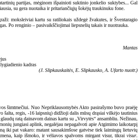
artinių partijas, mėginom išpainioti suktinio jonkelio suktybes... Gal
ausia, su gera nuotaika ir pritariančiųjų šokėjų traukinuku fone.
raži: moksleiviai kartu su ratiliokais uždegė žvakutes, ir Šventaragio
gas. Po renginio – pasivaikščiojimai liepsnelių takais ir nuotrauka.
Mantas
(J. Slipkauskaitės, E. Slipkausko, A. Ufarto nuotr.)
ietuvos šimtmečiui. Nuo Nepriklausomybės Akto pasirašymo buvo praėję
šalta, regis, -16 laipsnių) didžioji dalis mūsų drąsiai vilkėjo tautinius
 į glaudų ratą dainavom dainas kartu su „Virvytės“ ansambliu. Nežinau,
monių jungiasi aplink, negalėjau nepagalvoti apie Atgimimo laikotarpį
ieną iki pat vakaro: matant sausakimšose gatvėse tiek laimingų lietuvių
tmena, kaip išmoko, ir vėliavos spalvoms mirgant visur, tikrai
visur
.