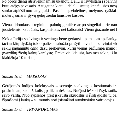
Po poros dienų atsisveikinam su ūkanotu Deliu ir išvykstam į spalvingu
būtų atėjęs pavasaris. Atsigauna kietųjų dalelių srautą kentėjusios no
sunku atplėšti nuo langų akis. Pastelinių, violetinės, mėlynos, ryškiai
moterų sariai ir gyvų gėlių žiedai tamsiose kasose.
Vienas įdomiausių reginių – palmių giraitėse ar po stogeliais prie n
juostelėmis, kabučiais, kaspinėliais, net balionais! Viena gražuolė net
Kokia Indija spalvinga ir svetinga bene geriausiai pamatom apsilanky
tačiau kitų dydžių tokio paties drabužio prašyti neverta – siuviniai v
sėklų pagamintų
chna
dažų prekeiviai, kurių vienas pačiumpa mano rank
gvazdikų žiedų kalnų karalystę. Prekeiviai klausia, kas mes tokie, i
klaidžioja 10 turistų.
Sausio 16 d. – MAISORAS
Gėrėjomės Indijos kolektyvais – scenoje spalvingais kostiumais ir
prisiminiau, kad už kulisų palikau riešines. Nuėjusi ieškoti išsyk suti
savo vardą. Nuo šypsenos greit įskausta skruostus ir širdį glosto tų b
išprašomi į lauką – su mumis nori įsiamžinti autobusiuko vairuotojas.
Sausio 17 d. – TRIVANDRUMAS