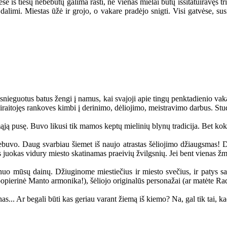
se iš tiesų nebebūtų galima rasti, ne vienas mielai būtų išsitatuiravęs tris
 dalimi. Miestas ūžė ir grojo, o vakare pradėjo snigti. Visi gatvėse,
snieguotus batus žengi į namus, kai svajoji apie tingų penktadienio vakar
pasiraitojęs rankoves kimbi į derinimo, dėliojimo, meistravimo darbus. St
ą pusę. Buvo likusi tik mamos keptų mielinių blynų tradicija. Bet kokie 
ebuvo. Daug svarbiau šiemet iš naujo atrastas šėliojimo džiaugsmas! Dai
s juokas vidury miesto skatinamas praeivių žvilgsnių. Jei bent vienas ž
uo mūsų dainų. Džiuginome miestiečius ir miesto svečius, ir patys sav
opierinė Manto armonika!), šėliojo originalūs personažai (ar matėte Ra
.. Ar begali būti kas geriau varant žiemą iš kiemo? Na, gal tik tai, ka