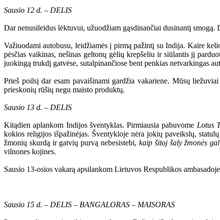
Sausio 12 d. – DELIS
Dar nenusileidus lėktuvui, užuodžiam gąsdinančiai dusinantį smogą. Deli
Važiuodami autobusu, leidžiamės į pirmą pažintį su Indija. Kaire kelio
pėsčias vaikinas, nešinas geltonų gėlių krepšeliu ir siūlantis jį pardu
juokingą trukdį gatvėse, sutalpinančiose bent penkias netvarkingas au
Prieš poilsį dar esam pavaišinami gardžia vakariene. Mūsų liežuvia
prieskonių rūšių negu maisto produktų.
Sausio 13 d. – DELIS
Kitądien aplankom Indijos šventyklas. Pirmiausia pabuvome
Lotus 
kokios religijos išpažinėjas. Šventykloje nėra jokių paveikslų, statul
žmonių skurdą ir gatvių purvą nebesistebi,
kaip šitoj šaly žmonės gal
vilnones kojines.
Sausio 13-osios vakarą apsilankom Lietuvos Respublikos ambasadoje, 
Sausio 15 d. – DELIS – BANGALORAS – MAISORAS