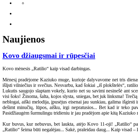
Naujienos
Kovo džiaugsmai ir rūpesčiai
Kovo mėnesis „Ratilio“ kaip visad darbingas.
Mėnesį pradėjome Kaziuko muge, kurioje dalyvavome net tris dienas 
išlįsti vilniečius ir svečius. Nesvarbu, kad šokiai „iš plokštelės“, rat
Lukutis saugojo slaptam vokely, kurio net su savimi nesinešė ant scen
visi šoks! Žinoma, šalta, kojos slysta, sniegas, bet juk linksma! Treči
neblogai, aiški melodija, įpusėjus eisenai jau sunkiau, galima išgirsti
dešimt minučių, lūpos, aišku, irgi nepratusios... Bet kad ir teko p
Pasidžiaugėm šurmulingu tridieniu ir jau pradėjom apie kitą Kaziuko mu
Kur buvus, kur nebuvus, bet laukta, atėjo Kovo 11-oji! „Ratilio“ pas
„Ratilio“ šeima būti negalėjau... Sakė, praleidau daug... Kaip visad – 