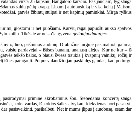
 valandas virsta 25 laipsnių Bangaloro karščiu. Pasijaučiam, lyg staiga
nešdamas saldų gėlių kvapą. Lipam į autobusiuką ir visą kelią į Maisorą
 kotedžai, gatvės žibintų stulpai ir net kapinių paminklai. Mirga ryškūs
iūrimi, glostomi ir net puošiami. Karvių ragai papuošti aukso spalvos
žytu kailiu. Tikėsite ar ne – čia gyvena
geltonjuodmargės
.
ašmyro, lino, pašminos audinių. Drabužius turguje pasimatuoti galima,
ių, vaisių pardavėjai – ištisos bananų, ananasų alėjos. Kur ne kur – iš
gatvės telkšo balos, o blausi šviesa traukia į kvapnių vainikų, rožių ir
 išties paragauti. Po pusvalandžio jau pasklidęs gandas, kad po turgų
ių pasirodymai priminė akrobatinius šou. Stebėdama koncertą staiga
usinėja, koks vardas, iš kokios šalies atvykau, kiekvienas nori pasakyti
dar pasisveikinti, pasikalbėti. Net ir mums įlipus į autobusą, esam dar