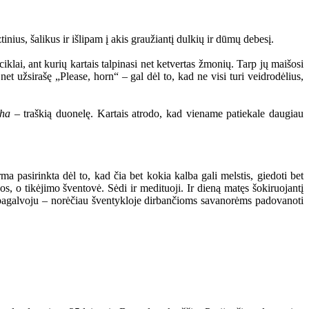
nius, šalikus ir išlipam į akis graužiantį dulkių ir dūmų debesį.
ciklai, ant kurių kartais talpinasi net ketvertas žmonių. Tarp jų maišosi
net užsirašę „Please, horn“ – gal dėl to, kad ne visi turi veidrodėlius,
tha
– traškią duonelę. Kartais atrodo, kad viename patiekale daugiau
ma pasirinkta dėl to, kad čia bet kokia kalba gali melstis, giedoti bet
os, o tikėjimo šventovė. Sėdi ir medituoji. Ir dieną matęs šokiruojantį
 pagalvoju – norėčiau šventykloje dirbančioms savanorėms padovanoti