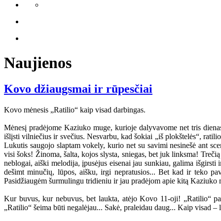
Naujienos
Kovo džiaugsmai ir rūpesčiai
Kovo mėnesis „Ratilio“ kaip visad darbingas.
Mėnesį pradėjome Kaziuko muge, kurioje dalyvavome net tris dienas 
išlįsti vilniečius ir svečius. Nesvarbu, kad šokiai „iš plokštelės“, rat
Lukutis saugojo slaptam vokely, kurio net su savimi nesinešė ant scen
visi šoks! Žinoma, šalta, kojos slysta, sniegas, bet juk linksma! Treči
neblogai, aiški melodija, įpusėjus eisenai jau sunkiau, galima išgirsti
dešimt minučių, lūpos, aišku, irgi nepratusios... Bet kad ir teko p
Pasidžiaugėm šurmulingu tridieniu ir jau pradėjom apie kitą Kaziuko mu
Kur buvus, kur nebuvus, bet laukta, atėjo Kovo 11-oji! „Ratilio“ pas
„Ratilio“ šeima būti negalėjau... Sakė, praleidau daug... Kaip visad – 