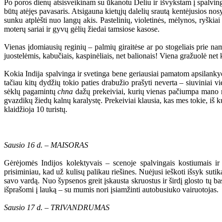
Po poros dienų atsisveikinam su ūkanotu Deliu ir išvykstam į spalvingu
būtų atėjęs pavasaris. Atsigauna kietųjų dalelių srautą kentėjusios no
sunku atplėšti nuo langų akis. Pastelinių, violetinės, mėlynos, ryškiai
moterų sariai ir gyvų gėlių žiedai tamsiose kasose.
Vienas įdomiausių reginių – palmių giraitėse ar po stogeliais prie n
juostelėmis, kabučiais, kaspinėliais, net balionais! Viena gražuolė net
Kokia Indija spalvinga ir svetinga bene geriausiai pamatom apsilanky
tačiau kitų dydžių tokio paties drabužio prašyti neverta – siuviniai v
sėklų pagamintų
chna
dažų prekeiviai, kurių vienas pačiumpa mano rank
gvazdikų žiedų kalnų karalystę. Prekeiviai klausia, kas mes tokie, i
klaidžioja 10 turistų.
Sausio 16 d. – MAISORAS
Gėrėjomės Indijos kolektyvais – scenoje spalvingais kostiumais ir
prisiminiau, kad už kulisų palikau riešines. Nuėjusi ieškoti išsyk suti
savo vardą. Nuo šypsenos greit įskausta skruostus ir širdį glosto tų b
išprašomi į lauką – su mumis nori įsiamžinti autobusiuko vairuotojas.
Sausio 17 d. – TRIVANDRUMAS