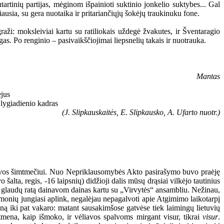
artinių partijas, mėginom išpainioti suktinio jonkelio suktybes... Gal
ausia, su gera nuotaika ir pritariančiųjų šokėjų traukinuku fone.
raži: moksleiviai kartu su ratiliokais uždegė žvakutes, ir Šventaragio
gas. Po renginio – pasivaikščiojimai liepsnelių takais ir nuotrauka.
Mantas
(J. Slipkauskaitės, E. Slipkausko, A. Ufarto nuotr.)
ietuvos šimtmečiui. Nuo Nepriklausomybės Akto pasirašymo buvo praėję
šalta, regis, -16 laipsnių) didžioji dalis mūsų drąsiai vilkėjo tautinius
 į glaudų ratą dainavom dainas kartu su „Virvytės“ ansambliu. Nežinau,
monių jungiasi aplink, negalėjau nepagalvoti apie Atgimimo laikotarpį
ieną iki pat vakaro: matant sausakimšose gatvėse tiek laimingų lietuvių
tmena, kaip išmoko, ir vėliavos spalvoms mirgant visur, tikrai
visur
.