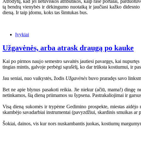
Atrodytų, kad jei lietuviškos atributikos, kaip rašė portalai, parduotuvė
tą bendrą vienybės ir dėkingumo nuotaiką ir jaučiasi kažko didesnio
dieną. Ir taip įdomu, koks tas šimtukas bus.
Įvykiai
Užgavėnės, arba atrask draugą po kauke
Kai po pirmos naujo semestro savaitės jautiesi pavargęs, kai nupurtęs 
tingias mintis, galvoje perbėgi sąrašėlį, ko dar trūksta kostiumui, ir 
Jau seniai, nuo vaikystės, žodis
Užgavėnės
buvo praradęs savo linksmąj
Bet ne apie blynus pasakoti reikia. Jie niekur (ačiū, mama!) dingę n
netinkamos, šią dieną priimamos su šypsena. Pastrakaliojimai ir garsu
Visą dieną sukomės ir trypėme Gedimino prospekte, miestas aidėjo n
skambėjo savadarbiai instrumentai (pavyzdžiui, skardinis smuikas ar p
Šokiai, dainos, vis kur nors nuskambantis juokas, kostiumų margumynas.