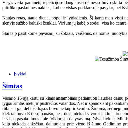
Visgi, verta paminėti, repeticijose daugiausia dėmesio buvo skirta pe
pritrūko paskutinės nakties, kad ne viskas perklausoje pavyko, bet išsi
Naujas rytas, nauja diena, popc! ir lygiadienis. Šį kartą man visai n
slėnyje sužibo baltiški ženklai. Viršum jų kabėjo sodai, visa ko centre 
Štai taip pasitikome pavasarį: su šokiais, vaišėmis, dainomis, nuotykiais
Įvykiai
Šimtas
Vasario 16-ąją kartu su kitais ansambliais padainuoti liaudies dain
lygiai šimtas metų ir pustrečios valandos. Net ir spaudžiant pakankamai 
rūbus ir gal dėl tos drąsos buvo ne taip ir žvarbu. Žinoma, sermėgų n
kiek tai buvo iš tiesų panašu, nes, deja, niekad savomis akimis to n
ir visus pasakojimus apie folkloristų dalyvavimą išsivadavime. Minti
kaip niekada anksčiau, dainuojant prie vieno iš šimto Gedimino pro