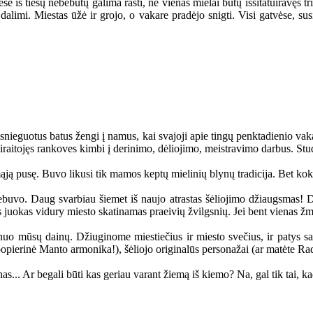
se iš tiesų nebebūtų galima rasti, ne vienas mielai būtų išsitatuiravęs tris
 dalimi. Miestas ūžė ir grojo, o vakare pradėjo snigti. Visi gatvėse,
snieguotus batus žengi į namus, kai svajoji apie tingų penktadienio vakar
pasiraitojęs rankoves kimbi į derinimo, dėliojimo, meistravimo darbus. St
ą pusę. Buvo likusi tik mamos keptų mielinių blynų tradicija. Bet kokie 
ebuvo. Daug svarbiau šiemet iš naujo atrastas šėliojimo džiaugsmas! Dai
s juokas vidury miesto skatinamas praeivių žvilgsnių. Jei bent vienas ž
uo mūsų dainų. Džiuginome miestiečius ir miesto svečius, ir patys sav
opierinė Manto armonika!), šėliojo originalūs personažai (ar matėte Ra
.. Ar begali būti kas geriau varant žiemą iš kiemo? Na, gal tik tai, ka