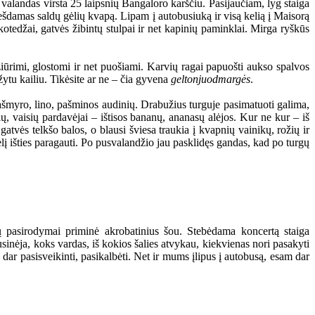
 valandas virsta 25 laipsnių Bangaloro karščiu. Pasijaučiam, lyg staiga
nešdamas saldų gėlių kvapą. Lipam į autobusiuką ir visą kelią į Maisorą
 kotedžai, gatvės žibintų stulpai ir net kapinių paminklai. Mirga ryškūs
iūrimi, glostomi ir net puošiami. Karvių ragai papuošti aukso spalvos
žytu kailiu. Tikėsite ar ne – čia gyvena
geltonjuodmargės
.
ašmyro, lino, pašminos audinių. Drabužius turguje pasimatuoti galima,
ių, vaisių pardavėjai – ištisos bananų, ananasų alėjos. Kur ne kur – iš
gatvės telkšo balos, o blausi šviesa traukia į kvapnių vainikų, rožių ir
 išties paragauti. Po pusvalandžio jau pasklidęs gandas, kad po turgų
ių pasirodymai priminė akrobatinius šou. Stebėdama koncertą staiga
usinėja, koks vardas, iš kokios šalies atvykau, kiekvienas nori pasakyti
dar pasisveikinti, pasikalbėti. Net ir mums įlipus į autobusą, esam dar