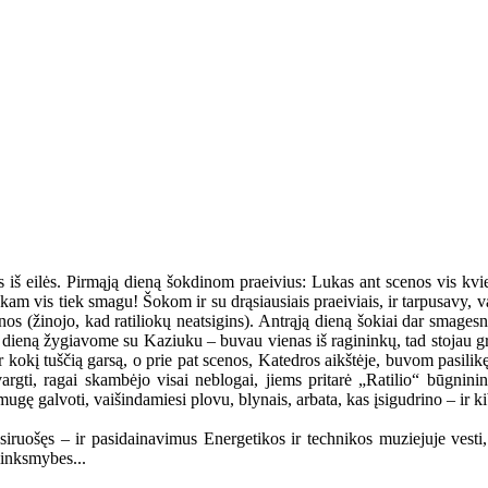
iš eilės. Pirmąją dieną šokdinom praeivius: Lukas ant scenos vis kvie
iliokam vis tiek smagu! Šokom ir su drąsiausiais praeiviais, ir tarpusavy,
os (žinojo, kad ratiliokų neatsigins). Antrąją dieną šokiai dar smages
ą dieną žygiavome su Kaziuku – buvau vienas iš ragininkų, tad stojau gret
 ir kokį tuščią garsą, o prie pat scenos, Katedros aikštėje, buvom pasili
avargti, ragai skambėjo visai neblogai, jiems pritarė „Ratilio“ būgni
gę galvoti, vaišindamiesi plovu, blynais, arbata, kas įsigudrino – ir ki
iruošęs – ir pasidainavimus Energetikos ir technikos muziejuje vesti, i
linksmybes...