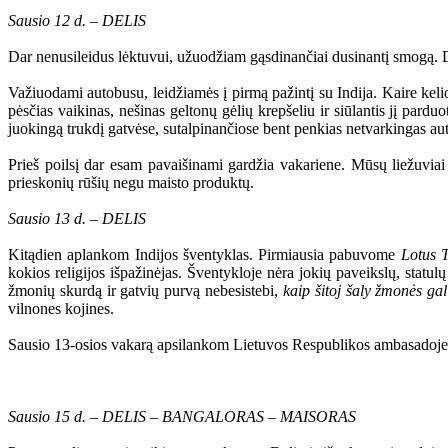
Sausio 12 d. – DELIS
Dar nenusileidus lėktuvui, užuodžiam gąsdinančiai dusinantį smogą. Deli
Važiuodami autobusu, leidžiamės į pirmą pažintį su Indija. Kaire kelio
pėsčias vaikinas, nešinas geltonų gėlių krepšeliu ir siūlantis jį pardu
juokingą trukdį gatvėse, sutalpinančiose bent penkias netvarkingas au
Prieš poilsį dar esam pavaišinami gardžia vakariene. Mūsų liežuvia
prieskonių rūšių negu maisto produktų.
Sausio 13 d. – DELIS
Kitądien aplankom Indijos šventyklas. Pirmiausia pabuvome
Lotus 
kokios religijos išpažinėjas. Šventykloje nėra jokių paveikslų, statul
žmonių skurdą ir gatvių purvą nebesistebi,
kaip šitoj šaly žmonės gal
vilnones kojines.
Sausio 13-osios vakarą apsilankom Lietuvos Respublikos ambasadoje, 
Sausio 15 d. – DELIS – BANGALORAS – MAISORAS