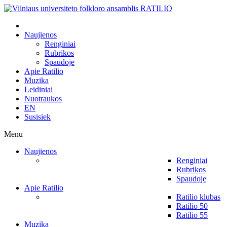
Naujienos
Renginiai
Rubrikos
Spaudoje
Apie Ratilio
Muzika
Leidiniai
Nuotraukos
EN
Susisiek
Menu
Naujienos
Renginiai
Rubrikos
Spaudoje
Apie Ratilio
Ratilio klubas
Ratilio 50
Ratilio 55
Muzika