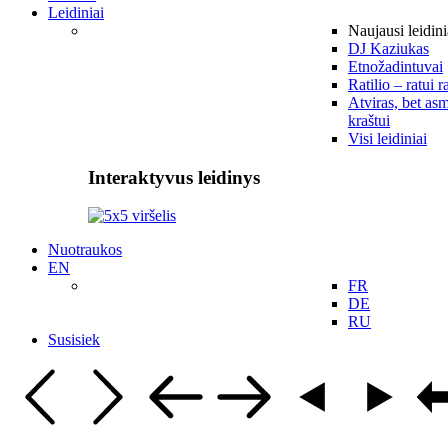
Leidiniai
Naujausi leidini
DJ Kaziukas
Etnožadintuvai
Ratilio – ratui r
Atviras, bet asm
kraštui
Visi leidiniai
Interaktyvus leidinys
Nuotraukos
EN
FR
DE
RU
Susisiek