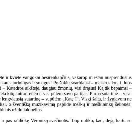
tė ir kvietė vangokai besirenkančius, vakarop miestan nusprendusius
 vakaras turiningas ir smagus! Po šokių svarbiausi – maisto talonai. Juos
ni – Katedros aikštėje, daugiau žmonių, visi drąsūs! Ką tik bepaimsi –
a kitų antron eilėn ir visi pūtėm savo partijas. Pirma sutartinė – visai
kę lengviausią sutartinę – supūtėm „Katę I“. Visgi šalta, ir žygiavom ne
ninkai, o šventišką muzikavimą papildė meškų ir meškininkų šėlionės!
binais už du talonėlius.
r pas ratiliokę Veroniką svečiuotis. Taip nutiko, kad, deja, kartu su