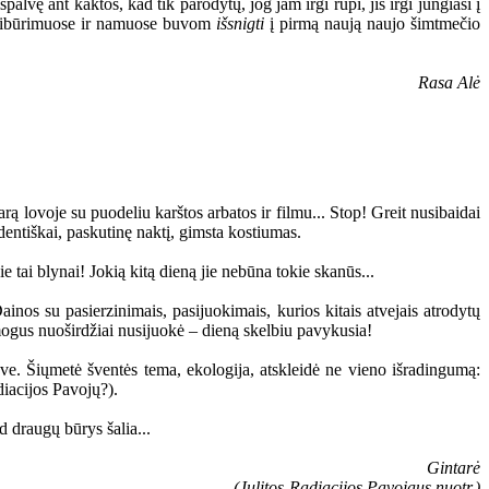
palvę ant kaktos, kad tik parodytų, jog jam irgi rūpi, jis irgi jungiasi į
 susibūrimuose ir namuose buvom
išsnigti
į pirmą naują naujo šimtmečio
Rasa Alė
ą lovoje su puodeliu karštos arbatos ir filmu... Stop! Greit nusibaidai
udentiškai, paskutinę naktį, gimsta kostiumas.
tai blynai! Jokią kitą dieną jie nebūna tokie skanūs...
nos su pasierzinimais, pasijuokimais, kurios kitais atvejais atrodytų
mogus nuoširdžiai nusijuokė – dieną skelbiu pavykusia!
e. Šiųmetė šventės tema, ekologija, atskleidė ne vieno išradingumą:
diacijos Pavojų?).
d draugų būrys šalia...
Gintarė
(Julitos-Radiacijos Pavojaus nuotr.)