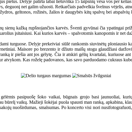
s pietus. Delyje patirta labai lietuviška 15 laipsnių vėsa vos per kelias
sys, deguonį net galim užuosti. Retkarčiais padvelkia švelnus vėjelis, at
 žydros, geltonos, rožinės, žalios ir daugybės kitų spalvų bei atspalvių
amų sienų kažką rupšnojančios karvės. Šventi gyvūnai čia ypatingai priž
 karolius įsitaisiusi. Kai kurios karvės – spalvotomis kanopomis ir net da
dami turguose. Delyje prekeiviai siūlė rankomis siuvinėtų ploniausio k
ienetiniai. Maisore po brezento ir džiuto maišų stogu glaudžiasi daržov
ą ir piešia ant jos gėlytę. Čia ir atskiri gėlių kvartalai, kuriuose ant 
š kur atvykom. Kas roželę padovanos, kas savo parduodamo cukraus kubelį
 gėlėmis pasipuošę šoko vaikai, būgnais grojo basi jaunuoliai, kur
kau būrelį vaikų. Mažieji šokėjai puola spausti man ranką, apkabina, kla
asakojų nuoširdumas, smalsumas. Po koncerto visi nori nusifotografuoti, 