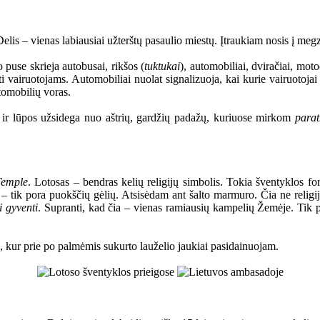
s – vienas labiausiai užterštų pasaulio miestų. Įtraukiam nosis į megzti
 puse skrieja autobusai, rikšos (
tuktukai
), automobiliai, dviračiai, moto
oti vairuotojams. Automobiliai nuolat signalizuoja, kai kurie vairuotojai 
tomobilių voras.
i ir lūpos užsidega nuo aštrių, gardžių padažų, kuriuose mirkom
para
Temple
. Lotosas – bendras kelių religijų simbolis. Tokia šventyklos for
ų – tik pora puokščių gėlių. Atsisėdam ant šalto marmuro. Čia ne religij
i gyventi
. Supranti, kad čia – vienas ramiausių kampelių Žemėje. Tik
kur prie po palmėmis sukurto lauželio jaukiai pasidainuojam.