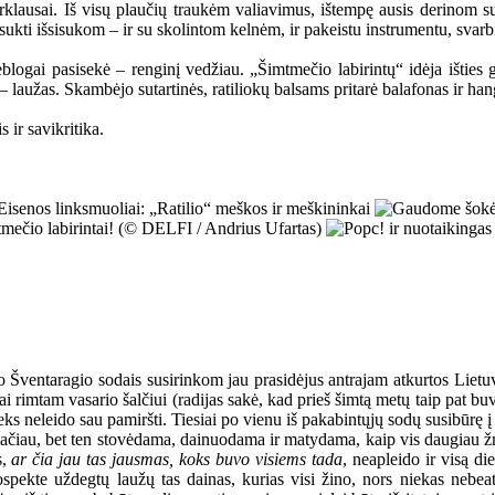
rklausai. Iš visų plaučių traukėm valiavimus, ištempę ausis derinom sut
sukti išsisukom – ir su skolintom kelnėm, ir pakeistu instrumentu, svarbi
eblogai pasisekė – renginį vedžiau. „Šimtmečio labirintų“ idėja išties g
– laužas. Skambėjo sutartinės, ratiliokų balsams pritarė balafonas ir han
 ir savikritika.
ų po Šventaragio sodais susirinkom jau prasidėjus antrajam atkurtos L
rimtam vasario šalčiui (radijas sakė, kad prieš šimtą metų taip pat buvo 
ieks neleido sau pamiršti. Tiesiai po vienu iš pakabintųjų sodų susibūrę
emačiau, bet ten stovėdama, dainuodama ir matydama, kaip vis daugiau ž
s,
ar čia jau tas jausmas, koks buvo visiems tada
, neapleido ir visą d
spekte uždegtų laužų tas dainas, kurias visi žino, nors niekas nebea