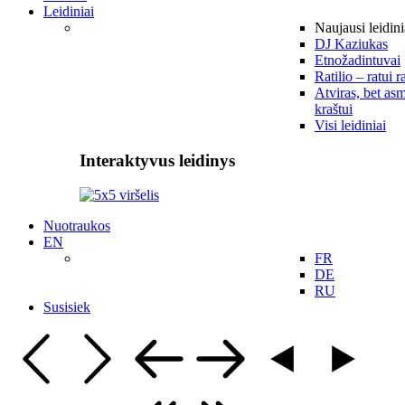
Leidiniai
Naujausi leidini
DJ Kaziukas
Etnožadintuvai
Ratilio – ratui r
Atviras, bet asm
kraštui
Visi leidiniai
Interaktyvus leidinys
Nuotraukos
EN
FR
DE
RU
Susisiek