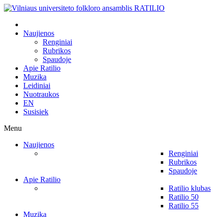
Naujienos
Renginiai
Rubrikos
Spaudoje
Apie Ratilio
Muzika
Leidiniai
Nuotraukos
EN
Susisiek
Menu
Naujienos
Renginiai
Rubrikos
Spaudoje
Apie Ratilio
Ratilio klubas
Ratilio 50
Ratilio 55
Muzika