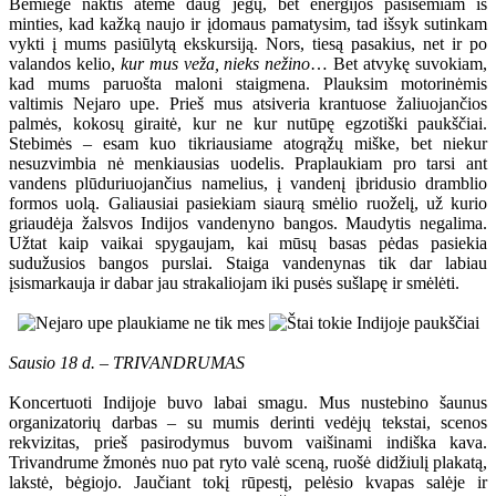
Bemiegė naktis atėmė daug jėgų, bet energijos pasisemiam iš
minties, kad kažką naujo ir įdomaus pamatysim, tad išsyk sutinkam
vykti į mums pasiūlytą ekskursiją. Nors, tiesą pasakius, net ir po
valandos kelio,
kur mus veža, nieks nežino
… Bet atvykę suvokiam,
kad mums paruošta maloni staigmena. Plauksim motorinėmis
valtimis Nejaro upe. Prieš mus atsiveria krantuose žaliuojančios
palmės, kokosų giraitė, kur ne kur nutūpę egzotiški paukščiai.
Stebimės – esam kuo tikriausiame atogrąžų miške, bet niekur
nesuzvimbia nė menkiausias uodelis. Praplaukiam pro tarsi ant
vandens plūduriuojančius namelius, į vandenį įbridusio dramblio
formos uolą. Galiausiai pasiekiam siaurą smėlio ruoželį, už kurio
griaudėja žalsvos Indijos vandenyno bangos. Maudytis negalima.
Užtat kaip vaikai spygaujam, kai mūsų basas pėdas pasiekia
sudužusios bangos purslai. Staiga vandenynas tik dar labiau
įsismarkauja ir dabar jau strakaliojam iki pusės sušlapę ir smėlėti.
Sausio 18 d. – TRIVANDRUMAS
Koncertuoti Indijoje buvo labai smagu. Mus nustebino šaunus
organizatorių darbas – su mumis derinti vedėjų tekstai, scenos
rekvizitas, prieš pasirodymus buvom vaišinami indiška kava.
Trivandrume žmonės nuo pat ryto valė sceną, ruošė didžiulį plakatą,
lakstė, bėgiojo. Jaučiant tokį rūpestį, pelėsio kvapas salėje ir