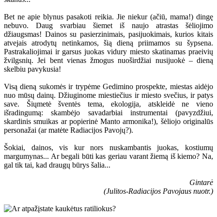
Bet ne apie blynus pasakoti reikia. Jie niekur (ačiū, mama!) dingę
nebuvo. Daug svarbiau šiemet iš naujo atrastas šėliojimo
džiaugsmas! Dainos su pasierzinimais, pasijuokimais, kurios kitais
atvejais atrodytų netinkamos, šią dieną priimamos su šypsena.
Pastrakaliojimai ir garsus juokas vidury miesto skatinamas praeivių
žvilgsnių. Jei bent vienas žmogus nuoširdžiai nusijuokė – dieną
skelbiu pavykusia!
Visą dieną sukomės ir trypėme Gedimino prospekte, miestas aidėjo
nuo mūsų dainų. Džiuginome miestiečius ir miesto svečius, ir patys
save. Šiųmetė šventės tema, ekologija, atskleidė ne vieno
išradingumą: skambėjo savadarbiai instrumentai (pavyzdžiui,
skardinis smuikas ar popierinė Manto armonika!), šėliojo originalūs
personažai (ar matėte Radiacijos Pavojų?).
Šokiai, dainos, vis kur nors nuskambantis juokas, kostiumų
margumynas... Ar begali būti kas geriau varant žiemą iš kiemo? Na,
gal tik tai, kad draugų būrys šalia...
Gintarė
(Julitos-Radiacijos Pavojaus nuotr.)