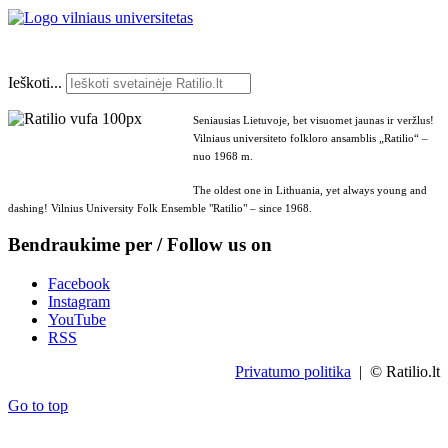
Ieškoti...
Seniausias Lietuvoje, bet visuomet jaunas ir veržlus!
Vilniaus universiteto folkloro ansamblis „Ratilio“ –
nuo 1968 m.
The oldest one in Lithuania, yet always young and
dashing! Vilnius University Folk Ensemble "Ratilio" – since 1968.
Bendraukime per / Follow us on
Facebook
Instagram
YouTube
RSS
Privatumo politika
| © Ratilio.lt
Go to top