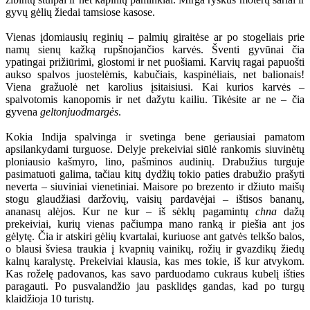
gyvų gėlių žiedai tamsiose kasose.
Vienas įdomiausių reginių – palmių giraitėse ar po stogeliais prie
namų sienų kažką rupšnojančios karvės. Šventi gyvūnai čia
ypatingai prižiūrimi, glostomi ir net puošiami. Karvių ragai papuošti
aukso spalvos juostelėmis, kabučiais, kaspinėliais, net balionais!
Viena gražuolė net karolius įsitaisiusi. Kai kurios karvės –
spalvotomis kanopomis ir net dažytu kailiu. Tikėsite ar ne – čia
gyvena
geltonjuodmargės
.
Kokia Indija spalvinga ir svetinga bene geriausiai pamatom
apsilankydami turguose. Delyje prekeiviai siūlė rankomis siuvinėtų
ploniausio kašmyro, lino, pašminos audinių. Drabužius turguje
pasimatuoti galima, tačiau kitų dydžių tokio paties drabužio prašyti
neverta – siuviniai vienetiniai. Maisore po brezento ir džiuto maišų
stogu glaudžiasi daržovių, vaisių pardavėjai – ištisos bananų,
ananasų alėjos. Kur ne kur – iš sėklų pagamintų
chna
dažų
prekeiviai, kurių vienas pačiumpa mano ranką ir piešia ant jos
gėlytę. Čia ir atskiri gėlių kvartalai, kuriuose ant gatvės telkšo balos,
o blausi šviesa traukia į kvapnių vainikų, rožių ir gvazdikų žiedų
kalnų karalystę. Prekeiviai klausia, kas mes tokie, iš kur atvykom.
Kas roželę padovanos, kas savo parduodamo cukraus kubelį išties
paragauti. Po pusvalandžio jau pasklidęs gandas, kad po turgų
klaidžioja 10 turistų.