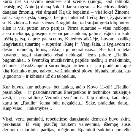
kurio net su savimi nesinešė ant scenos (žinojo, kad ratiliokų
neatsigins). Antrąją dieną šokiai dar smagesni – Katedros aikštėje,
daugiau žmonių, visi drąsūs! Ką tik bepaimsi – visi šoks! Žinoma,
šalta, kojos slysta, sniegas, bet juk linksma! Trečią dieną žygiavome
su Kaziuku – buvau vienas iš ragininkų, tad stojau greta kitų antron
eilėn ir visi pūtėm savo partijas. Pirma sutartinė – visai neblogai,
aiški melodija, įpusėjus eisenai jau sunkiau, galima išgirsti ir kokį
tuščią garsą, o prie pat scenos, Katedros aikštėje, buvom pasilikę
lengviausią sutartinę – supūtėm „Katę I“. Visgi šalta, ir žygiavom ne
dešimt minučių, lūpos, aišku, irgi nepratusios... Bet kad ir teko
pavargti, ragai skambėjo visai neblogai, jiems pritarė „Ratilio“
būgnininkai, o šventišką muzikavimą papildė meškų ir meškininkų
šėlionės! Pasidžiaugėm šurmulingu tridieniu ir jau pradėjom apie
kitą Kaziuko mugę galvoti, vaišindamiesi plovu, blynais, arbata, kas
įsigudrino – ir kibinais už du talonėlius.
Kur buvus, kur nebuvus, bet laukta, atėjo Kovo 11-oji! „Ratilio“
pasiruošęs – ir pasidainavimus Energetikos ir technikos muziejuje
vesti, ir pas ratiliokę Veroniką svečiuotis. Taip nutiko, kad, deja,
kartu su „Ratilio“ šeima būti negalėjau... Sakė, praleidau daug...
Kaip visad – linksmybes...
Visgi, verta paminėti, repeticijose daugiausia dėmesio buvo skirta
perklausai. Iš visų plaučių traukėm valiavimus, ištempę ausis
derinom sutartinių partijas, mėginom išpainioti suktinio jonkelio