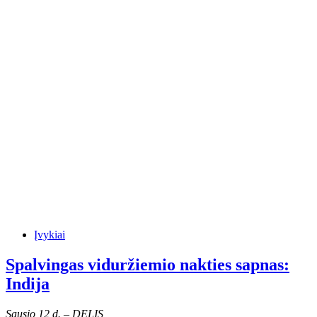
Įvykiai
Spalvingas viduržiemio nakties sapnas:
Indija
Sausio 12 d. – DELIS