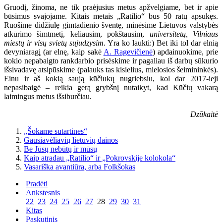
Gruodį, žinoma, ne tik praėjusius metus apžvelgiame, bet ir apie
būsimus svajojame. Kitais metais „Ratilio“ bus 50 ratų apsukęs.
Ruošime didžiulę gimtadienio šventę, minėsime Lietuvos valstybės
atkūrimo šimtmetį, keliausim, pokštausim,
universitetų, Vilniaus
miestų ir visų svietų sujudzysim
. Yra ko laukti:) Bet iki tol dar elnią
devyniaragį (ar elnę, kaip sakė
A. Ragevičienė
) apdainuokime, prie
kokio nepabaigto rankdarbio prisėskime ir pagaliau iš darbų sūkurio
išsivadavę atsipūskime (palauks tas kisielius, mielosios šeimininkės).
Einu ir aš kokią saują kūčiukų nugriebsiu, kol dar 2017-ieji
nepasibaigė – reikia gerą grybšnį nutaikyt, kad Kūčių vakarą
laimingus metus išsiburčiau.
Dzūkaitė
„Šokame sutartines“
Gausiavėliavių lietuvių dainos
Be Jūsų nebūtų ir mūsų
Kaip atradau „Ratilio“ ir „Pokrovskije kolokola“
Vasariška avantiūra, arba Folkšokas
Pradėti
Ankstesnis
22
23
24
25
26
27
28
29
30
31
Kitas
Paskutinis