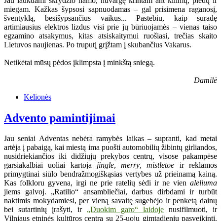
Jau laukdami skrydžio namo, nuvargę krintam ant kilimų, pledų ir
miegam. Kažkas šypsosi sapnuodamas – gal prisimena raganosį,
šventyklą, besišypsančius vaikus... Pastebiu, kaip suradę
artimiausius elektros lizdus visi prie jų būriuojamės – vienas taiso
egzamino atsakymus, kitas atsiskaitymui ruošiasi, trečias skaito
Lietuvos naujienas. Po truputį grįžtam į skubančius Vakarus.
Netikėtai mūsų pėdos įklimpsta į minkštą sniegą.
Damilė
Kelionės
Advento pamintijimai
Jau seniai Adventas nebėra ramybės laikas – supranti, kad metai
artėja į pabaigą, kai miestą ima puošti automobilių žibintų girliandos,
nusidriekiančios iki didžiųjų prekybos centrų, visose pakampėse
garsiakalbiai uoliai kartoja
jingle
,
merry
,
mistletoe
ir reklamos
primygtinai siūlo bendražmogiškąsias vertybes už prieinamą kainą.
Kas folkloru gyvena, irgi ne prie ratelių sėdi ir ne vien
aleliuma
jiems galvoj. „Ratilio“ ansambliečiai, darbus dirbdami ir turbūt
naktimis mokydamiesi, per vieną savaitę sugebėjo ir penketą dainų
bei sutartinių įrašyti, ir
„Duokim garo“ laidoje
nusifilmuoti, ir
Vilniaus etninės kultūros centrą su 25-uoju gimtadieniu pasveikinti.