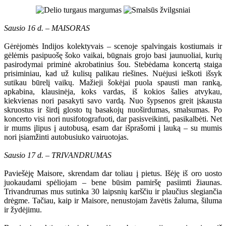
Sausio 16 d. – MAISORAS
Gėrėjomės Indijos kolektyvais – scenoje spalvingais kostiumais ir
gėlėmis pasipuošę šoko vaikai, būgnais grojo basi jaunuoliai, kurių
pasirodymai priminė akrobatinius šou. Stebėdama koncertą staiga
prisiminiau, kad už kulisų palikau riešines. Nuėjusi ieškoti išsyk
sutikau būrelį vaikų. Mažieji šokėjai puola spausti man ranką,
apkabina, klausinėja, koks vardas, iš kokios šalies atvykau,
kiekvienas nori pasakyti savo vardą. Nuo šypsenos greit įskausta
skruostus ir širdį glosto tų basakojų nuoširdumas, smalsumas. Po
koncerto visi nori nusifotografuoti, dar pasisveikinti, pasikalbėti. Net
ir mums įlipus į autobusą, esam dar išprašomi į lauką – su mumis
nori įsiamžinti autobusiuko vairuotojas.
Sausio 17 d. – TRIVANDRUMAS
Paviešėję Maisore, skrendam dar toliau į pietus. Išėję iš oro uosto
juokaudami spėliojam – bene būsim pamiršę pasiimti žiaunas.
Trivandrumas mus sutinka 30 laipsnių karščiu ir plaučius slegiančia
drėgme. Tačiau, kaip ir Maisore, nenustojam žavėtis žaluma, šiluma
ir žydėjimu.