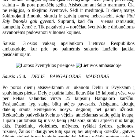
statulų – tik pora puokščių gėlių. Atsisėdam ant šalto marmuro. Čia
ne religijos, o tikėjimo šventovė. Sėdi ir medituoji. Ir dieną matęs
šokiruojantį žmonių skurdą ir gatvių purvą nebesistebi,
kaip šitoj
šaly žmonės gali gyventi
. Supranti, kad čia – vienas ramiausių
kampelių Žemėje. Tik pagalvoju – norėčiau šventykloje dirbančioms
savanorėms padovanoti vilnones kojines.
Sausio 13-osios vakarą apsilankom Lietuvos Respublikos
ambasadoje, kur prie po palmėmis sukurto lauželio jaukiai
pasidainuojam.
Sausio 15 d. – DELIS – BANGALORAS – MAISORAS
Po poros dienų atsisveikinam su ūkanotu Deliu ir išvykstam į
spalvingus pietus. Delyje patirta labai lietuviška 15 laipsnių vėsa vos
per kelias valandas virsta 25 laipsnių Bangaloro karščiu.
Pasijaučiam, lyg staiga būtų atėjęs pavasaris. Atsigauna kietųjų
dalelių srautą kentėjusios nosys, deguonį net galim užuosti.
Retkarčiais padvelkia švelnus vėjelis, atnešdamas saldų gėlių kvapą.
Lipam į autobusiuką ir visą kelią į Maisorą sunku atplėšti nuo langų
akis. Pastelinių, violetinės, mėlynos, ryškiai žydros, geltonos,
rožinės, žalios ir daugybės kitų spalvų bei atspalvių kotedžai, gatvės
žibintų stulpai ir net kapinių paminklai. Mirga ryškūs moterų sariai ir