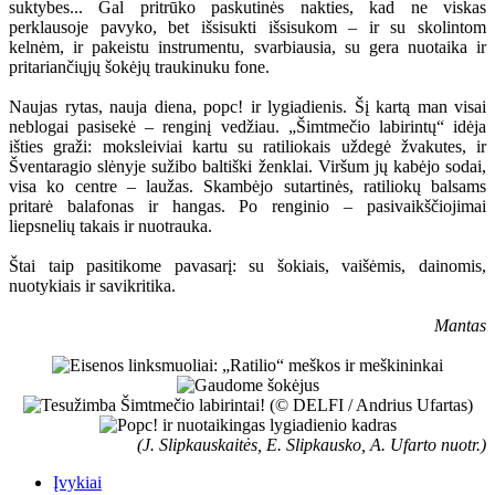
suktybes... Gal pritrūko paskutinės nakties, kad ne viskas
perklausoje pavyko, bet išsisukti išsisukom – ir su skolintom
kelnėm, ir pakeistu instrumentu, svarbiausia, su gera nuotaika ir
pritariančiųjų šokėjų traukinuku fone.
Naujas rytas, nauja diena, popc! ir lygiadienis. Šį kartą man visai
neblogai pasisekė – renginį vedžiau. „Šimtmečio labirintų“ idėja
išties graži: moksleiviai kartu su ratiliokais uždegė žvakutes, ir
Šventaragio slėnyje sužibo baltiški ženklai. Viršum jų kabėjo sodai,
visa ko centre – laužas. Skambėjo sutartinės, ratiliokų balsams
pritarė balafonas ir hangas. Po renginio – pasivaikščiojimai
liepsnelių takais ir nuotrauka.
Štai taip pasitikome pavasarį: su šokiais, vaišėmis, dainomis,
nuotykiais ir savikritika.
Mantas
(J. Slipkauskaitės, E. Slipkausko, A. Ufarto nuotr.)
Įvykiai