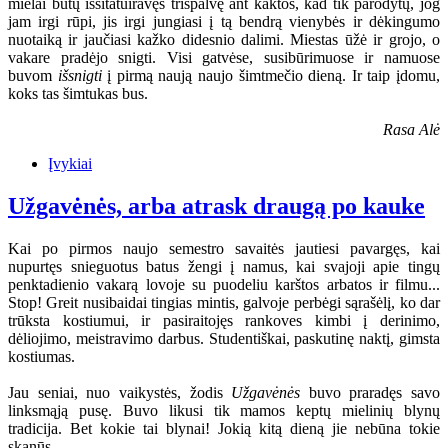
mielai būtų išsitatuiravęs trispalvę ant kaktos, kad tik parodytų, jog
jam irgi rūpi, jis irgi jungiasi į tą bendrą vienybės ir dėkingumo
nuotaiką ir jaučiasi kažko didesnio dalimi. Miestas ūžė ir grojo, o
vakare pradėjo snigti. Visi gatvėse, susibūrimuose ir namuose
buvom
išsnigti
į pirmą naują naujo šimtmečio dieną. Ir taip įdomu,
koks tas šimtukas bus.
Rasa Alė
Įvykiai
Užgavėnės, arba atrask draugą po kauke
Kai po pirmos naujo semestro savaitės jautiesi pavargęs, kai
nupurtęs snieguotus batus žengi į namus, kai svajoji apie tingų
penktadienio vakarą lovoje su puodeliu karštos arbatos ir filmu...
Stop! Greit nusibaidai tingias mintis, galvoje perbėgi sąrašėlį, ko dar
trūksta kostiumui, ir pasiraitojęs rankoves kimbi į derinimo,
dėliojimo, meistravimo darbus. Studentiškai, paskutinę naktį, gimsta
kostiumas.
Jau seniai, nuo vaikystės, žodis
Užgavėnės
buvo praradęs savo
linksmąją pusę. Buvo likusi tik mamos keptų mielinių blynų
tradicija. Bet kokie tai blynai! Jokią kitą dieną jie nebūna tokie
skanūs...