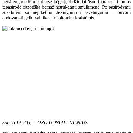
persirengimo kambariuose bėgioję didžiuliai ūsuoti tarakonai mums
tepasirodė egzotiška bemaž netrukdanti smulkmena. Po pasirodymų
susidūrėm su neįtikėtinu dėkingumu ir svetingumu – buvom
apdovanoti gėlių vainikais ir baltomis skraistėmis.
Sausio 19–20 d. – ORO UOSTAI – VILNIUS