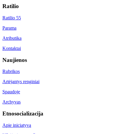
Ratilio
Ratilio 55
Parama
Atributika
Kontaktai
Naujienos
Rubrikos
Artėjantys renginiai
Spaudoje
Archyvas
Etnosocializacija
Apie iniciatyvą