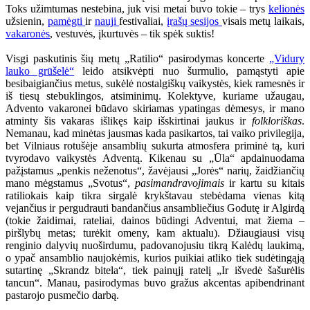
Toks užimtumas nestebina, juk visi metai buvo tokie – trys
kelionės
užsienin,
pamėgti
ir
nauji
festivaliai,
įrašų sesijos
visais metų laikais,
vakaronės
, vestuvės, įkurtuvės – tik spėk suktis!
Visgi paskutinis šių metų „Ratilio“ pasirodymas koncerte
„Vidury
lauko grūšelė“
leido atsikvėpti nuo šurmulio, pamąstyti apie
besibaigiančius metus, sukėlė nostalgiškų vaikystės, kiek ramesnės ir
iš tiesų stebuklingos, atsiminimų. Kolektyve, kuriame užaugau,
Advento vakaronei būdavo skiriamas ypatingas dėmesys, ir mano
atminty šis vakaras išlikęs kaip išskirtinai jaukus ir
folkloriškas
.
Nemanau, kad minėtas jausmas kada pasikartos, tai vaiko privilegija,
bet Vilniaus rotušėje ansamblių sukurta atmosfera priminė tą, kuri
tvyrodavo vaikystės Adventą. Kikenau su „Ūla“ apdainuodama
pažįstamus „penkis neženotus“, žavėjausi „Jorės“ narių, žaidžiančių
mano mėgstamus „Svotus“,
pasimandravojimais
ir kartu su kitais
ratiliokais kaip tikra sirgalė krykštavau stebėdama vienas kitą
vejančius ir pergudrauti bandančius ansambliečius Godutę ir Algirdą
(tokie žaidimai, rateliai, dainos būdingi Adventui, mat žiema –
piršlybų metas; turėkit omeny, kam aktualu). Džiaugiausi visų
renginio dalyvių nuoširdumu, padovanojusiu tikrą Kalėdų laukimą,
o ypač ansamblio naujokėmis, kurios puikiai atliko tiek sudėtingąją
sutartinę „Skrandz bitela“, tiek painųjį ratelį „Ir išvedė šašurėlis
tancun“. Manau, pasirodymas buvo gražus akcentas apibendrinant
pastarojo pusmečio darbą.