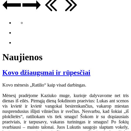
Naujienos
Kovo džiaugsmai ir rūpesčiai
Kovo mėnesis „Ratilio“ kaip visad darbingas.
Mėnesį pradėjome Kaziuko muge, kurioje dalyvavome net tris
dienas iš eilės. Pirmąją dieną šokdinom praeivius: Lukas ant scenos
vis kvietė ir kvietė vangokai besirenkančius, vakarop miestan
nusprendusius išlįsti vilniečius ir svečius. Nesvarbu, kad šokiai „iš
plokštelės“, ratiliokam vis tiek smagu! Šokom ir su drąsiausiais
praeiviais, ir tarpusavy, vakaras turiningas ir smagus! Po šokių
svarbiausi – maisto talonai. Juos Lukutis saugojo slaptam vokely,