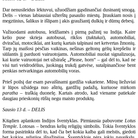
Dar nenusileidus lėktuvui, užuodžiam gąsdinančiai dusinantį smogą.
Delis – vienas labiausiai užterštų pasaulio miestų. Įtraukiam nosis į
megztinius, šalikus ir išlipam į akis graužiantį dulkių ir dūmų debesį.
Važiuodami autobusu, leidžiamės į pirmą pažintį su Indija. Kaire
kelio puse skrieja autobusai, rikšos (
tuktukai
), automobiliai,
dviračiai, motociklai, ant kurių kartais talpinasi net ketvertas žmonių.
Tarp jų maišosi pėsčias vaikinas, nešinas geltonų gėlių krepšeliu ir
siūlantis jį parduoti vairuotojams. Automobiliai nuolat signalizuoja,
kai kurie vairuotojai net užsirašę „Please, horn“ – gal dėl to, kad ne
visi turi veidrodėlius, juokingą trukdį gatvėse, sutalpinančiose bent
penkias netvarkingas automobilių voras.
Prieš poilsį dar esam pavaišinami gardžia vakariene. Mūsų liežuviai
ir lūpos užsidega nuo aštrių, gardžių padažų, kuriuose mirkom
paratha
– traškią duonelę. Kartais atrodo, kad viename patiekale
daugiau prieskonių rūšių negu maisto produktų.
Sausio 13 d. – DELIS
Kitądien aplankom Indijos šventyklas. Pirmiausia pabuvome
Lotus
Temple
. Lotosas – bendras kelių religijų simbolis. Tokia šventyklos
forma pasirinkta dėl to, kad čia bet kokia kalba gali melstis, giedoti
bet kokios religijos išpažinėjas. Šventykloje nėra jokių paveikslų,