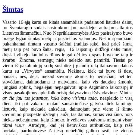
Šimtas
Vasario 16-ąją kartu su kitais ansambliais padainuoti liaudies dainų
po Šventaragio sodais susirinkom jau prasidėjus antrajam atkurtos
Lietuvos šimtmečiui. Nuo Nepriklausomybės Akto pasirašymo buvo
praėję lygiai šimtas metų ir pustrečios valandos. Net ir spaudžiant
pakankamai rimtam vasario šalčiui (radijas sakė, kad prieš šimtą
metų taip pat buvo šalta, regis, -16 laipsnių) didžioji dalis mūsų
drąsiai vilkėjo tautinius rūbus ir gal dėl tos drąsos buvo ne taip ir
žvarbu. Žinoma, sermėgų nieks neleido sau pamiršti. Tiesiai po
vienu iš pakabintųjų sodų susibūrę į glaudų ratą dainavom dainas
kartu su „Virvytės“ ansambliu. Nežinau, kiek tai buvo iš tiesų
panašu, nes, deja, niekad savomis akimis to nemačiau, bet ten
stovėdama, dainuodama ir matydama, kaip vis daugiau žmonių
jungiasi aplink, negalėjau nepagalvoti apie Atgimimo laikotarpį ir
visus pasakojimus apie folkloristų dalyvavimą išsivadavime. Mintis,
ar čia jau tas jausmas, koks buvo visiems tada
, neapleido ir visą
dieną iki pat vakaro: matant sausakimšose gatvėse tiek laimingų
lietuvių kaip niekada anksčiau, dainuojant prie vieno iš šimto
Gedimino prospekte uždegtų laužų tas dainas, kurias visi žino, nors
niekas nebeatmena, kaip išmoko, ir vėliavos spalvoms mirgant visur,
tikrai
visur
. Atrodytų, kad jei lietuviškos atributikos, kaip rašė
portalai, parduotuvėse iš tiesų nebebūtų galima rasti, ne vienas