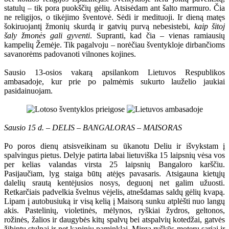
statulų – tik pora puokščių gėlių. Atsisėdam ant šalto marmuro. Čia
ne religijos, o tikėjimo šventovė. Sėdi ir medituoji. Ir dieną matęs
šokiruojantį žmonių skurdą ir gatvių purvą nebesistebi,
kaip šitoj
šaly žmonės gali gyventi
. Supranti, kad čia – vienas ramiausių
kampelių Žemėje. Tik pagalvoju – norėčiau šventykloje dirbančioms
savanorėms padovanoti vilnones kojines.
Sausio 13-osios vakarą apsilankom Lietuvos Respublikos
ambasadoje, kur prie po palmėmis sukurto lauželio jaukiai
pasidainuojam.
Sausio 15 d. – DELIS – BANGALORAS – MAISORAS
Po poros dienų atsisveikinam su ūkanotu Deliu ir išvykstam į
spalvingus pietus. Delyje patirta labai lietuviška 15 laipsnių vėsa vos
per kelias valandas virsta 25 laipsnių Bangaloro karščiu.
Pasijaučiam, lyg staiga būtų atėjęs pavasaris. Atsigauna kietųjų
dalelių srautą kentėjusios nosys, deguonį net galim užuosti.
Retkarčiais padvelkia švelnus vėjelis, atnešdamas saldų gėlių kvapą.
Lipam į autobusiuką ir visą kelią į Maisorą sunku atplėšti nuo langų
akis. Pastelinių, violetinės, mėlynos, ryškiai žydros, geltonos,
rožinės, žalios ir daugybės kitų spalvų bei atspalvių kotedžai, gatvės
žibintų stulpai ir net kapinių paminklai. Mirga ryškūs moterų sariai ir