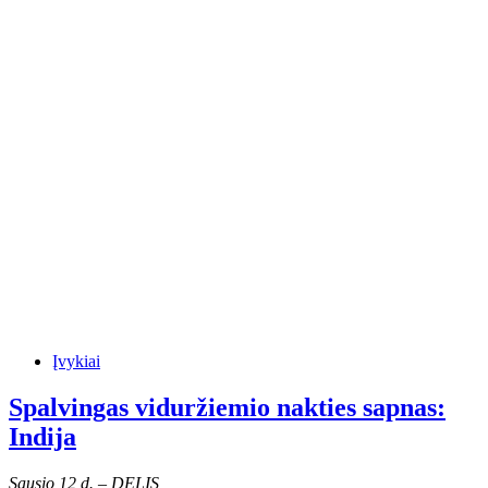
Įvykiai
Spalvingas viduržiemio nakties sapnas:
Indija
Sausio 12 d. – DELIS