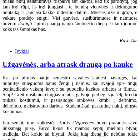
mielai būtų išsitatuiravęs trispalvę ant kaktos, kad tik parodytų, jog
jam irgi rūpi, jis irgi jungiasi į tą bendrą vienybės ir dėkingumo
nuotaiką ir jaučiasi kažko didesnio dalimi. Miestas ūžė ir grojo, o
vakare pradėjo snigti. Visi gatvėse, susibūrimuose ir namuose
buvom
išsnigti
į pirmą naują naujo šimtmečio dieną. Ir taip įdomu,
koks tas šimtukas bus.
Rasa Alė
Įvykiai
Užgavėnės, arba atrask draugą po kauke
Kai po pirmos naujo semestro savaitės jautiesi pavargęs, kai
nupurtęs snieguotus batus žengi į namus, kai svajoji apie tingų
penktadienio vakarą lovoje su puodeliu karštos arbatos ir filmu...
Stop! Greit nusibaidai tingias mintis, galvoje perbėgi sąrašėlį, ko dar
trūksta kostiumui, ir pasiraitojęs rankoves kimbi į derinimo,
dėliojimo, meistravimo darbus. Studentiškai, paskutinę naktį, gimsta
kostiumas.
Jau seniai, nuo vaikystės, žodis
Užgavėnės
buvo praradęs savo
linksmąją pusę. Buvo likusi tik mamos keptų mielinių blynų
tradicija. Bet kokie tai blynai! Jokią kitą dieną jie nebūna tokie
skanūs...