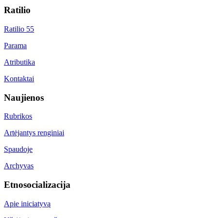
Ratilio
Ratilio 55
Parama
Atributika
Kontaktai
Naujienos
Rubrikos
Artėjantys renginiai
Spaudoje
Archyvas
Etnosocializacija
Apie iniciatyvą