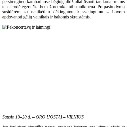
persirengimo kambariuose bėgioję didžiuliai ūsuoti tarakonai mums
tepasirodė egzotiška bemaž netrukdanti smulkmena. Po pasirodymų
susidūrėm su neįtikėtinu dėkingumu ir svetingumu – buvom
apdovanoti gėlių vainikais ir baltomis skraistėmis.
Sausio 19–20 d. – ORO UOSTAI – VILNIUS