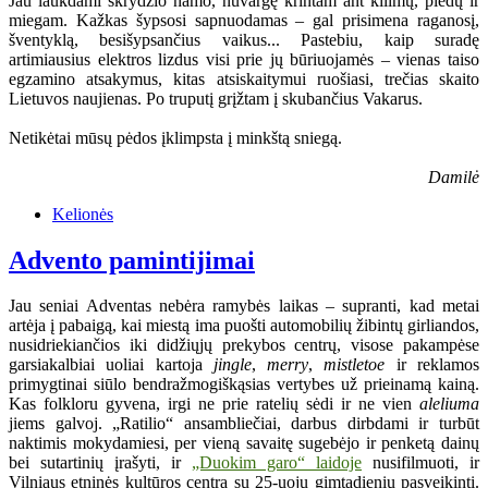
Jau laukdami skrydžio namo, nuvargę krintam ant kilimų, pledų ir
miegam. Kažkas šypsosi sapnuodamas – gal prisimena raganosį,
šventyklą, besišypsančius vaikus... Pastebiu, kaip suradę
artimiausius elektros lizdus visi prie jų būriuojamės – vienas taiso
egzamino atsakymus, kitas atsiskaitymui ruošiasi, trečias skaito
Lietuvos naujienas. Po truputį grįžtam į skubančius Vakarus.
Netikėtai mūsų pėdos įklimpsta į minkštą sniegą.
Damilė
Kelionės
Advento pamintijimai
Jau seniai Adventas nebėra ramybės laikas – supranti, kad metai
artėja į pabaigą, kai miestą ima puošti automobilių žibintų girliandos,
nusidriekiančios iki didžiųjų prekybos centrų, visose pakampėse
garsiakalbiai uoliai kartoja
jingle
,
merry
,
mistletoe
ir reklamos
primygtinai siūlo bendražmogiškąsias vertybes už prieinamą kainą.
Kas folkloru gyvena, irgi ne prie ratelių sėdi ir ne vien
aleliuma
jiems galvoj. „Ratilio“ ansambliečiai, darbus dirbdami ir turbūt
naktimis mokydamiesi, per vieną savaitę sugebėjo ir penketą dainų
bei sutartinių įrašyti, ir
„Duokim garo“ laidoje
nusifilmuoti, ir
Vilniaus etninės kultūros centrą su 25-uoju gimtadieniu pasveikinti.