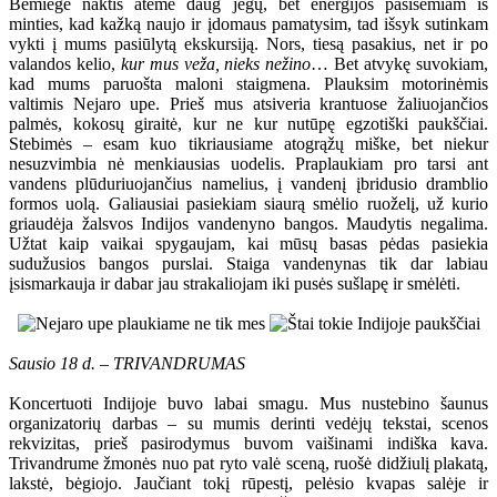
Bemiegė naktis atėmė daug jėgų, bet energijos pasisemiam iš
minties, kad kažką naujo ir įdomaus pamatysim, tad išsyk sutinkam
vykti į mums pasiūlytą ekskursiją. Nors, tiesą pasakius, net ir po
valandos kelio,
kur mus veža, nieks nežino
… Bet atvykę suvokiam,
kad mums paruošta maloni staigmena. Plauksim motorinėmis
valtimis Nejaro upe. Prieš mus atsiveria krantuose žaliuojančios
palmės, kokosų giraitė, kur ne kur nutūpę egzotiški paukščiai.
Stebimės – esam kuo tikriausiame atogrąžų miške, bet niekur
nesuzvimbia nė menkiausias uodelis. Praplaukiam pro tarsi ant
vandens plūduriuojančius namelius, į vandenį įbridusio dramblio
formos uolą. Galiausiai pasiekiam siaurą smėlio ruoželį, už kurio
griaudėja žalsvos Indijos vandenyno bangos. Maudytis negalima.
Užtat kaip vaikai spygaujam, kai mūsų basas pėdas pasiekia
sudužusios bangos purslai. Staiga vandenynas tik dar labiau
įsismarkauja ir dabar jau strakaliojam iki pusės sušlapę ir smėlėti.
Sausio 18 d. – TRIVANDRUMAS
Koncertuoti Indijoje buvo labai smagu. Mus nustebino šaunus
organizatorių darbas – su mumis derinti vedėjų tekstai, scenos
rekvizitas, prieš pasirodymus buvom vaišinami indiška kava.
Trivandrume žmonės nuo pat ryto valė sceną, ruošė didžiulį plakatą,
lakstė, bėgiojo. Jaučiant tokį rūpestį, pelėsio kvapas salėje ir