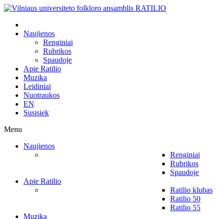
Naujienos
Renginiai
Rubrikos
Spaudoje
Apie Ratilio
Muzika
Leidiniai
Nuotraukos
EN
Susisiek
Menu
Naujienos
Renginiai
Rubrikos
Spaudoje
Apie Ratilio
Ratilio klubas
Ratilio 50
Ratilio 55
Muzika