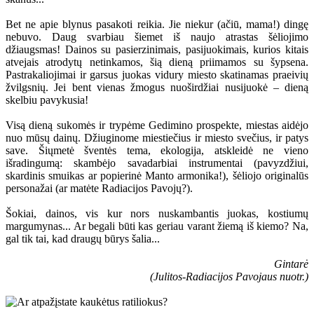
Bet ne apie blynus pasakoti reikia. Jie niekur (ačiū, mama!) dingę
nebuvo. Daug svarbiau šiemet iš naujo atrastas šėliojimo
džiaugsmas! Dainos su pasierzinimais, pasijuokimais, kurios kitais
atvejais atrodytų netinkamos, šią dieną priimamos su šypsena.
Pastrakaliojimai ir garsus juokas vidury miesto skatinamas praeivių
žvilgsnių. Jei bent vienas žmogus nuoširdžiai nusijuokė – dieną
skelbiu pavykusia!
Visą dieną sukomės ir trypėme Gedimino prospekte, miestas aidėjo
nuo mūsų dainų. Džiuginome miestiečius ir miesto svečius, ir patys
save. Šiųmetė šventės tema, ekologija, atskleidė ne vieno
išradingumą: skambėjo savadarbiai instrumentai (pavyzdžiui,
skardinis smuikas ar popierinė Manto armonika!), šėliojo originalūs
personažai (ar matėte Radiacijos Pavojų?).
Šokiai, dainos, vis kur nors nuskambantis juokas, kostiumų
margumynas... Ar begali būti kas geriau varant žiemą iš kiemo? Na,
gal tik tai, kad draugų būrys šalia...
Gintarė
(Julitos-Radiacijos Pavojaus nuotr.)