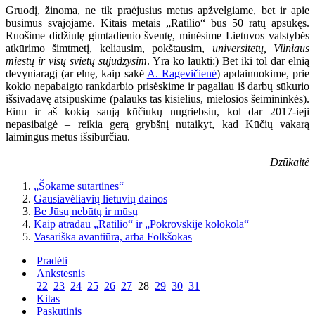
Gruodį, žinoma, ne tik praėjusius metus apžvelgiame, bet ir apie
būsimus svajojame. Kitais metais „Ratilio“ bus 50 ratų apsukęs.
Ruošime didžiulę gimtadienio šventę, minėsime Lietuvos valstybės
atkūrimo šimtmetį, keliausim, pokštausim,
universitetų, Vilniaus
miestų ir visų svietų sujudzysim
. Yra ko laukti:) Bet iki tol dar elnią
devyniaragį (ar elnę, kaip sakė
A. Ragevičienė
) apdainuokime, prie
kokio nepabaigto rankdarbio prisėskime ir pagaliau iš darbų sūkurio
išsivadavę atsipūskime (palauks tas kisielius, mielosios šeimininkės).
Einu ir aš kokią saują kūčiukų nugriebsiu, kol dar 2017-ieji
nepasibaigė – reikia gerą grybšnį nutaikyt, kad Kūčių vakarą
laimingus metus išsiburčiau.
Dzūkaitė
„Šokame sutartines“
Gausiavėliavių lietuvių dainos
Be Jūsų nebūtų ir mūsų
Kaip atradau „Ratilio“ ir „Pokrovskije kolokola“
Vasariška avantiūra, arba Folkšokas
Pradėti
Ankstesnis
22
23
24
25
26
27
28
29
30
31
Kitas
Paskutinis