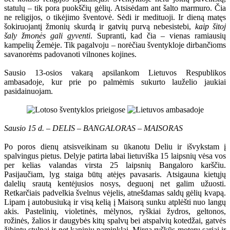
statulų – tik pora puokščių gėlių. Atsisėdam ant šalto marmuro. Čia
ne religijos, o tikėjimo šventovė. Sėdi ir medituoji. Ir dieną matęs
šokiruojantį žmonių skurdą ir gatvių purvą nebesistebi,
kaip šitoj
šaly žmonės gali gyventi
. Supranti, kad čia – vienas ramiausių
kampelių Žemėje. Tik pagalvoju – norėčiau šventykloje dirbančioms
savanorėms padovanoti vilnones kojines.
Sausio 13-osios vakarą apsilankom Lietuvos Respublikos
ambasadoje, kur prie po palmėmis sukurto lauželio jaukiai
pasidainuojam.
Sausio 15 d. – DELIS – BANGALORAS – MAISORAS
Po poros dienų atsisveikinam su ūkanotu Deliu ir išvykstam į
spalvingus pietus. Delyje patirta labai lietuviška 15 laipsnių vėsa vos
per kelias valandas virsta 25 laipsnių Bangaloro karščiu.
Pasijaučiam, lyg staiga būtų atėjęs pavasaris. Atsigauna kietųjų
dalelių srautą kentėjusios nosys, deguonį net galim užuosti.
Retkarčiais padvelkia švelnus vėjelis, atnešdamas saldų gėlių kvapą.
Lipam į autobusiuką ir visą kelią į Maisorą sunku atplėšti nuo langų
akis. Pastelinių, violetinės, mėlynos, ryškiai žydros, geltonos,
rožinės, žalios ir daugybės kitų spalvų bei atspalvių kotedžai, gatvės
žibintų stulpai ir net kapinių paminklai. Mirga ryškūs moterų sariai ir