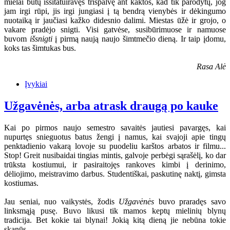
mielai būtų išsitatuiravęs trispalvę ant kaktos, kad tik parodytų, jog
jam irgi rūpi, jis irgi jungiasi į tą bendrą vienybės ir dėkingumo
nuotaiką ir jaučiasi kažko didesnio dalimi. Miestas ūžė ir grojo, o
vakare pradėjo snigti. Visi gatvėse, susibūrimuose ir namuose
buvom
išsnigti
į pirmą naują naujo šimtmečio dieną. Ir taip įdomu,
koks tas šimtukas bus.
Rasa Alė
Įvykiai
Užgavėnės, arba atrask draugą po kauke
Kai po pirmos naujo semestro savaitės jautiesi pavargęs, kai
nupurtęs snieguotus batus žengi į namus, kai svajoji apie tingų
penktadienio vakarą lovoje su puodeliu karštos arbatos ir filmu...
Stop! Greit nusibaidai tingias mintis, galvoje perbėgi sąrašėlį, ko dar
trūksta kostiumui, ir pasiraitojęs rankoves kimbi į derinimo,
dėliojimo, meistravimo darbus. Studentiškai, paskutinę naktį, gimsta
kostiumas.
Jau seniai, nuo vaikystės, žodis
Užgavėnės
buvo praradęs savo
linksmąją pusę. Buvo likusi tik mamos keptų mielinių blynų
tradicija. Bet kokie tai blynai! Jokią kitą dieną jie nebūna tokie
skanūs...