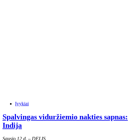
Įvykiai
Spalvingas viduržiemio nakties sapnas:
Indija
Sausio 12 d. – DELIS