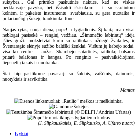
suktybes... Gal pritrūko paskutinės nakties, kad ne viskas
perklausoje pavyko, bet išsisukti išsisukom – ir su skolintom
kelnėm, ir pakeistu instrumentu, svarbiausia, su gera nuotaika ir
pritariančiųjų šokėjų traukinuku fone.
Naujas rytas, nauja diena, popc! ir lygiadienis. Šį kartą man visai
neblogai pasisekė – renginį vedžiau. „Šimtmečio labirintų“ idėja
išties graži: moksleiviai kartu su ratiliokais uždegė žvakutes, ir
Šventaragio slėnyje sužibo baltiški ženklai. Viršum jų kabėjo sodai,
visa ko centre – laužas. Skambėjo sutartinės, ratiliokų balsams
pritarė balafonas ir hangas. Po renginio – pasivaikščiojimai
liepsnelių takais ir nuotrauka.
Štai taip pasitikome pavasarį: su šokiais, vaišėmis, dainomis,
nuotykiais ir savikritika.
Mantas
(J. Slipkauskaitės, E. Slipkausko, A. Ufarto nuotr.)
Įvykiai