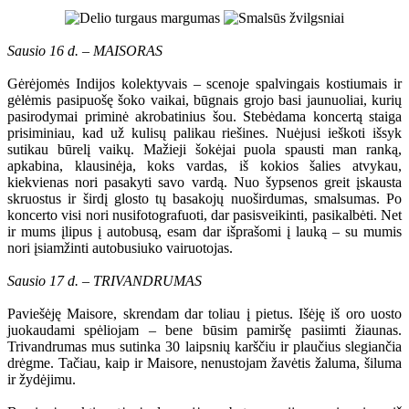
Sausio 16 d. – MAISORAS
Gėrėjomės Indijos kolektyvais – scenoje spalvingais kostiumais ir
gėlėmis pasipuošę šoko vaikai, būgnais grojo basi jaunuoliai, kurių
pasirodymai priminė akrobatinius šou. Stebėdama koncertą staiga
prisiminiau, kad už kulisų palikau riešines. Nuėjusi ieškoti išsyk
sutikau būrelį vaikų. Mažieji šokėjai puola spausti man ranką,
apkabina, klausinėja, koks vardas, iš kokios šalies atvykau,
kiekvienas nori pasakyti savo vardą. Nuo šypsenos greit įskausta
skruostus ir širdį glosto tų basakojų nuoširdumas, smalsumas. Po
koncerto visi nori nusifotografuoti, dar pasisveikinti, pasikalbėti. Net
ir mums įlipus į autobusą, esam dar išprašomi į lauką – su mumis
nori įsiamžinti autobusiuko vairuotojas.
Sausio 17 d. – TRIVANDRUMAS
Paviešėję Maisore, skrendam dar toliau į pietus. Išėję iš oro uosto
juokaudami spėliojam – bene būsim pamiršę pasiimti žiaunas.
Trivandrumas mus sutinka 30 laipsnių karščiu ir plaučius slegiančia
drėgme. Tačiau, kaip ir Maisore, nenustojam žavėtis žaluma, šiluma
ir žydėjimu.