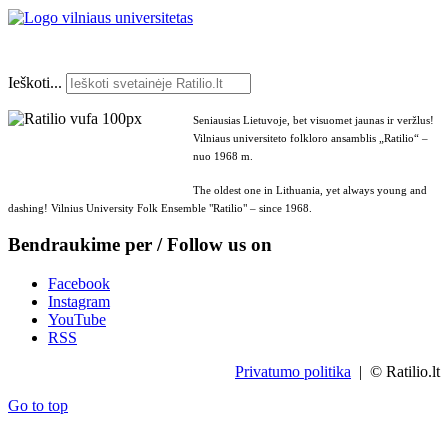
Ieškoti...
Seniausias Lietuvoje, bet visuomet jaunas ir veržlus!
Vilniaus universiteto folkloro ansamblis „Ratilio“ –
nuo 1968 m.
The oldest one in Lithuania, yet always young and
dashing! Vilnius University Folk Ensemble "Ratilio" – since 1968.
Bendraukime per / Follow us on
Facebook
Instagram
YouTube
RSS
Privatumo politika
| © Ratilio.lt
Go to top