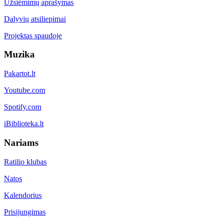
Užsiėmimų aprašymas
Dalyvių atsiliepimai
Projektas spaudoje
Muzika
Pakartot.lt
Youtube.com
Spotify.com
iBiblioteka.lt
Nariams
Ratilio klubas
Natos
Kalendorius
Prisijungimas