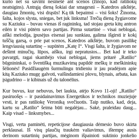
kurio net su savimi nesinešė ant scenos (žinojo, kad ratiliokų
neatsigins). Antrąją dieną šokiai dar smagesni – Katedros aikštėje,
daugiau žmonių, visi drąsūs! Ką tik bepaimsi – visi šoks! Žinoma,
šalta, kojos slysta, sniegas, bet juk linksma! Trečią dieną žygiavome
su Kaziuku – buvau vienas iš ragininkų, tad stojau greta kitų antron
eilėn ir visi pūtėm savo partijas. Pirma sutartinė – visai neblogai,
aiški melodija, įpusėjus eisenai jau sunkiau, galima išgirsti ir kokį
tuščią garsą, o prie pat scenos, Katedros aikštėje, buvom pasilikę
lengviausią sutartinę – supūtėm „Katę I“. Visgi šalta, ir žygiavom ne
dešimt minučių, lūpos, aišku, irgi nepratusios... Bet kad ir teko
pavargti, ragai skambėjo visai neblogai, jiems pritarė „Ratilio“
būgnininkai, o šventišką muzikavimą papildė meškų ir meškininkų
šėlionės! Pasidžiaugėm šurmulingu tridieniu ir jau pradėjom apie
kitą Kaziuko mugę galvoti, vaišindamiesi plovu, blynais, arbata, kas
įsigudrino – ir kibinais už du talonėlius.
Kur buvus, kur nebuvus, bet laukta, atėjo Kovo 11-oji! „Ratilio“
pasiruošęs – ir pasidainavimus Energetikos ir technikos muziejuje
vesti, ir pas ratiliokę Veroniką svečiuotis. Taip nutiko, kad, deja,
kartu su „Ratilio“ šeima būti negalėjau... Sakė, praleidau daug...
Kaip visad – linksmybes...
Visgi, verta paminėti, repeticijose daugiausia dėmesio buvo skirta
perklausai. Iš visų plaučių traukėm valiavimus, ištempę ausis
derinom sutartinių partijas, mėginom išpainioti suktinio jonkelio