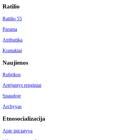
Ratilio
Ratilio 55
Parama
Atributika
Kontaktai
Naujienos
Rubrikos
Artėjantys renginiai
Spaudoje
Archyvas
Etnosocializacija
Apie iniciatyvą