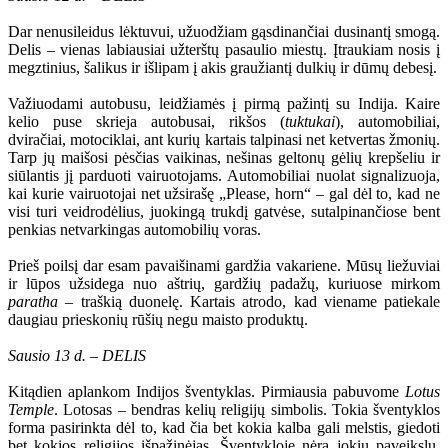
Dar nenusileidus lėktuvui, užuodžiam gąsdinančiai dusinantį smogą.
Delis – vienas labiausiai užterštų pasaulio miestų. Įtraukiam nosis į
megztinius, šalikus ir išlipam į akis graužiantį dulkių ir dūmų debesį.
Važiuodami autobusu, leidžiamės į pirmą pažintį su Indija. Kaire
kelio puse skrieja autobusai, rikšos (
tuktukai
), automobiliai,
dviračiai, motociklai, ant kurių kartais talpinasi net ketvertas žmonių.
Tarp jų maišosi pėsčias vaikinas, nešinas geltonų gėlių krepšeliu ir
siūlantis jį parduoti vairuotojams. Automobiliai nuolat signalizuoja,
kai kurie vairuotojai net užsirašę „Please, horn“ – gal dėl to, kad ne
visi turi veidrodėlius, juokingą trukdį gatvėse, sutalpinančiose bent
penkias netvarkingas automobilių voras.
Prieš poilsį dar esam pavaišinami gardžia vakariene. Mūsų liežuviai
ir lūpos užsidega nuo aštrių, gardžių padažų, kuriuose mirkom
paratha
– traškią duonelę. Kartais atrodo, kad viename patiekale
daugiau prieskonių rūšių negu maisto produktų.
Sausio 13 d. – DELIS
Kitądien aplankom Indijos šventyklas. Pirmiausia pabuvome
Lotus
Temple
. Lotosas – bendras kelių religijų simbolis. Tokia šventyklos
forma pasirinkta dėl to, kad čia bet kokia kalba gali melstis, giedoti
bet kokios religijos išpažinėjas. Šventykloje nėra jokių paveikslų,