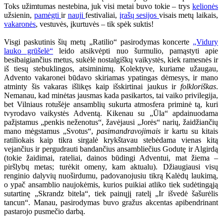
Toks užimtumas nestebina, juk visi metai buvo tokie – trys
kelionės
užsienin,
pamėgti
ir
nauji
festivaliai,
įrašų sesijos
visais metų laikais,
vakaronės
, vestuvės, įkurtuvės – tik spėk suktis!
Visgi paskutinis šių metų „Ratilio“ pasirodymas koncerte
„Vidury
lauko grūšelė“
leido atsikvėpti nuo šurmulio, pamąstyti apie
besibaigiančius metus, sukėlė nostalgiškų vaikystės, kiek ramesnės ir
iš tiesų stebuklingos, atsiminimų. Kolektyve, kuriame užaugau,
Advento vakaronei būdavo skiriamas ypatingas dėmesys, ir mano
atminty šis vakaras išlikęs kaip išskirtinai jaukus ir
folkloriškas
.
Nemanau, kad minėtas jausmas kada pasikartos, tai vaiko privilegija,
bet Vilniaus rotušėje ansamblių sukurta atmosfera priminė tą, kuri
tvyrodavo vaikystės Adventą. Kikenau su „Ūla“ apdainuodama
pažįstamus „penkis neženotus“, žavėjausi „Jorės“ narių, žaidžiančių
mano mėgstamus „Svotus“,
pasimandravojimais
ir kartu su kitais
ratiliokais kaip tikra sirgalė krykštavau stebėdama vienas kitą
vejančius ir pergudrauti bandančius ansambliečius Godutę ir Algirdą
(tokie žaidimai, rateliai, dainos būdingi Adventui, mat žiema –
piršlybų metas; turėkit omeny, kam aktualu). Džiaugiausi visų
renginio dalyvių nuoširdumu, padovanojusiu tikrą Kalėdų laukimą,
o ypač ansamblio naujokėmis, kurios puikiai atliko tiek sudėtingąją
sutartinę „Skrandz bitela“, tiek painųjį ratelį „Ir išvedė šašurėlis
tancun“. Manau, pasirodymas buvo gražus akcentas apibendrinant
pastarojo pusmečio darbą.