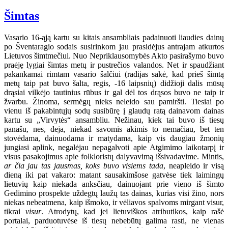
Šimtas
Vasario 16-ąją kartu su kitais ansambliais padainuoti liaudies dainų
po Šventaragio sodais susirinkom jau prasidėjus antrajam atkurtos
Lietuvos šimtmečiui. Nuo Nepriklausomybės Akto pasirašymo buvo
praėję lygiai šimtas metų ir pustrečios valandos. Net ir spaudžiant
pakankamai rimtam vasario šalčiui (radijas sakė, kad prieš šimtą
metų taip pat buvo šalta, regis, -16 laipsnių) didžioji dalis mūsų
drąsiai vilkėjo tautinius rūbus ir gal dėl tos drąsos buvo ne taip ir
žvarbu. Žinoma, sermėgų nieks neleido sau pamiršti. Tiesiai po
vienu iš pakabintųjų sodų susibūrę į glaudų ratą dainavom dainas
kartu su „Virvytės“ ansambliu. Nežinau, kiek tai buvo iš tiesų
panašu, nes, deja, niekad savomis akimis to nemačiau, bet ten
stovėdama, dainuodama ir matydama, kaip vis daugiau žmonių
jungiasi aplink, negalėjau nepagalvoti apie Atgimimo laikotarpį ir
visus pasakojimus apie folkloristų dalyvavimą išsivadavime. Mintis,
ar čia jau tas jausmas, koks buvo visiems tada
, neapleido ir visą
dieną iki pat vakaro: matant sausakimšose gatvėse tiek laimingų
lietuvių kaip niekada anksčiau, dainuojant prie vieno iš šimto
Gedimino prospekte uždegtų laužų tas dainas, kurias visi žino, nors
niekas nebeatmena, kaip išmoko, ir vėliavos spalvoms mirgant visur,
tikrai
visur
. Atrodytų, kad jei lietuviškos atributikos, kaip rašė
portalai, parduotuvėse iš tiesų nebebūtų galima rasti, ne vienas