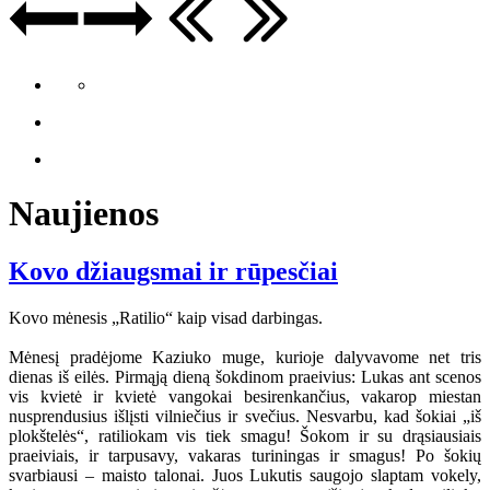
Naujienos
Kovo džiaugsmai ir rūpesčiai
Kovo mėnesis „Ratilio“ kaip visad darbingas.
Mėnesį pradėjome Kaziuko muge, kurioje dalyvavome net tris
dienas iš eilės. Pirmąją dieną šokdinom praeivius: Lukas ant scenos
vis kvietė ir kvietė vangokai besirenkančius, vakarop miestan
nusprendusius išlįsti vilniečius ir svečius. Nesvarbu, kad šokiai „iš
plokštelės“, ratiliokam vis tiek smagu! Šokom ir su drąsiausiais
praeiviais, ir tarpusavy, vakaras turiningas ir smagus! Po šokių
svarbiausi – maisto talonai. Juos Lukutis saugojo slaptam vokely,