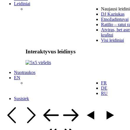
Leidiniai
Naujausi leidini
DJ Kaziukas
Etnožadintuvai
Ratilio – ratui r
Atviras, bet asm
kraštui
Visi leidiniai
Interaktyvus leidinys
Nuotraukos
EN
FR
DE
RU
Susisiek