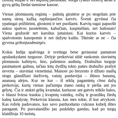
gyvų gėlių žiedai tamsiose kasose.
Vienas įdomiausių reginių – palmių giraitėse ar po stogeliais prie
namų sienų kažką rupšnojančios karvės. Šventi gyvūnai čia
ypatingai prižiūrimi, glostomi ir net puošiami. Karvių ragai papuošti
aukso spalvos juostelėmis, kabučiais, kaspinėliais, net balionais!
Viena gražuolė net karolius įsitaisiusi. Kai kurios karvės –
spalvotomis kanopomis ir net dažytu kailiu. Tikėsite ar ne – čia
gyvena
geltonjuodmargės
.
Kokia Indija spalvinga ir svetinga bene geriausiai pamatom
apsilankydami turguose. Delyje prekeiviai siūlė rankomis siuvinėtų
ploniausio kašmyro, lino, pašminos audinių. Drabužius turguje
pasimatuoti galima, tačiau kitų dydžių tokio paties drabužio prašyti
neverta – siuviniai vienetiniai. Maisore po brezento ir džiuto maišų
stogu glaudžiasi daržovių, vaisių pardavėjai – ištisos bananų,
ananasų alėjos. Kur ne kur – iš sėklų pagamintų
chna
dažų
prekeiviai, kurių vienas pačiumpa mano ranką ir piešia ant jos
gėlytę. Čia ir atskiri gėlių kvartalai, kuriuose ant gatvės telkšo balos,
o blausi šviesa traukia į kvapnių vainikų, rožių ir gvazdikų žiedų
kalnų karalystę. Prekeiviai klausia, kas mes tokie, iš kur atvykom.
Kas roželę padovanos, kas savo parduodamo cukraus kubelį išties
paragauti. Po pusvalandžio jau pasklidęs gandas, kad po turgų
klaidžioja 10 turistų.