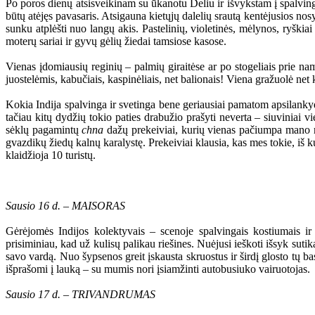
Po poros dienų atsisveikinam su ūkanotu Deliu ir išvykstam į spalvingu
būtų atėjęs pavasaris. Atsigauna kietųjų dalelių srautą kentėjusios no
sunku atplėšti nuo langų akis. Pastelinių, violetinės, mėlynos, ryškiai
moterų sariai ir gyvų gėlių žiedai tamsiose kasose.
Vienas įdomiausių reginių – palmių giraitėse ar po stogeliais prie n
juostelėmis, kabučiais, kaspinėliais, net balionais! Viena gražuolė net
Kokia Indija spalvinga ir svetinga bene geriausiai pamatom apsilanky
tačiau kitų dydžių tokio paties drabužio prašyti neverta – siuviniai v
sėklų pagamintų
chna
dažų prekeiviai, kurių vienas pačiumpa mano rank
gvazdikų žiedų kalnų karalystę. Prekeiviai klausia, kas mes tokie, i
klaidžioja 10 turistų.
Sausio 16 d. – MAISORAS
Gėrėjomės Indijos kolektyvais – scenoje spalvingais kostiumais ir
prisiminiau, kad už kulisų palikau riešines. Nuėjusi ieškoti išsyk suti
savo vardą. Nuo šypsenos greit įskausta skruostus ir širdį glosto tų b
išprašomi į lauką – su mumis nori įsiamžinti autobusiuko vairuotojas.
Sausio 17 d. – TRIVANDRUMAS