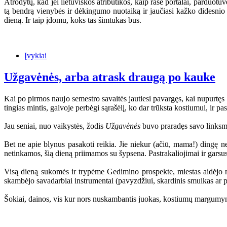
Atrodytų, kad jei lietuviškos atributikos, kaip rašė portalai, parduotuvė
tą bendrą vienybės ir dėkingumo nuotaiką ir jaučiasi kažko didesnio
dieną. Ir taip įdomu, koks tas šimtukas bus.
Įvykiai
Užgavėnės, arba atrask draugą po kauke
Kai po pirmos naujo semestro savaitės jautiesi pavargęs, kai nupurtęs 
tingias mintis, galvoje perbėgi sąrašėlį, ko dar trūksta kostiumui, ir 
Jau seniai, nuo vaikystės, žodis
Užgavėnės
buvo praradęs savo linksmąj
Bet ne apie blynus pasakoti reikia. Jie niekur (ačiū, mama!) dingę n
netinkamos, šią dieną priimamos su šypsena. Pastrakaliojimai ir garsu
Visą dieną sukomės ir trypėme Gedimino prospekte, miestas aidėjo n
skambėjo savadarbiai instrumentai (pavyzdžiui, skardinis smuikas ar p
Šokiai, dainos, vis kur nors nuskambantis juokas, kostiumų margumynas.