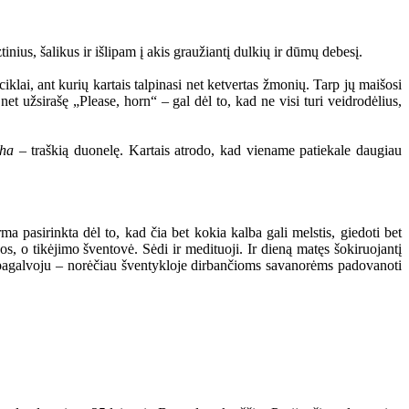
nius, šalikus ir išlipam į akis graužiantį dulkių ir dūmų debesį.
ciklai, ant kurių kartais talpinasi net ketvertas žmonių. Tarp jų maišosi
net užsirašę „Please, horn“ – gal dėl to, kad ne visi turi veidrodėlius,
tha
– traškią duonelę. Kartais atrodo, kad viename patiekale daugiau
ma pasirinkta dėl to, kad čia bet kokia kalba gali melstis, giedoti bet
os, o tikėjimo šventovė. Sėdi ir medituoji. Ir dieną matęs šokiruojantį
 pagalvoju – norėčiau šventykloje dirbančioms savanorėms padovanoti