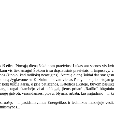
iš eilės. Pirmąją dieną šokdinom praeivius: Lukas ant scenos vis kvie
iliokam vis tiek smagu! Šokom ir su drąsiausiais praeiviais, ir tarpusavy,
os (žinojo, kad ratiliokų neatsigins). Antrąją dieną šokiai dar smages
ą dieną žygiavome su Kaziuku – buvau vienas iš ragininkų, tad stojau gret
 ir kokį tuščią garsą, o prie pat scenos, Katedros aikštėje, buvom pasili
avargti, ragai skambėjo visai neblogai, jiems pritarė „Ratilio“ būgni
gę galvoti, vaišindamiesi plovu, blynais, arbata, kas įsigudrino – ir ki
iruošęs – ir pasidainavimus Energetikos ir technikos muziejuje vesti, i
linksmybes...