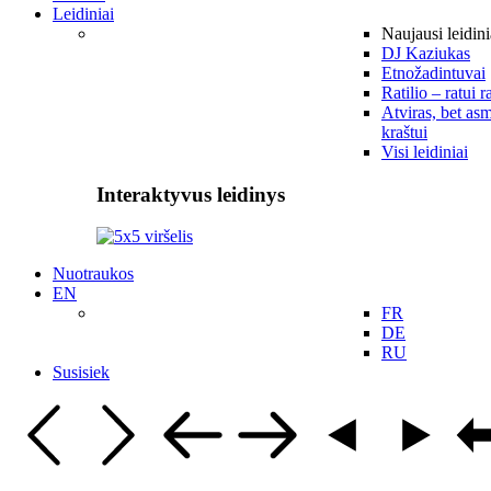
Leidiniai
Naujausi leidini
DJ Kaziukas
Etnožadintuvai
Ratilio – ratui r
Atviras, bet asm
kraštui
Visi leidiniai
Interaktyvus leidinys
Nuotraukos
EN
FR
DE
RU
Susisiek