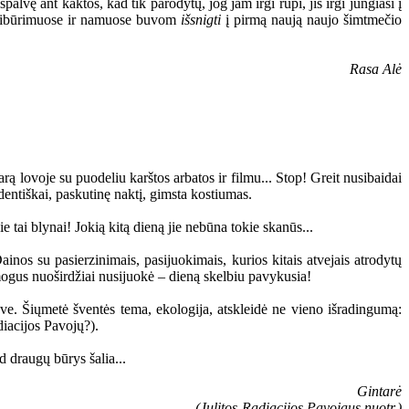
palvę ant kaktos, kad tik parodytų, jog jam irgi rūpi, jis irgi jungiasi į
 susibūrimuose ir namuose buvom
išsnigti
į pirmą naują naujo šimtmečio
Rasa Alė
ą lovoje su puodeliu karštos arbatos ir filmu... Stop! Greit nusibaidai
udentiškai, paskutinę naktį, gimsta kostiumas.
tai blynai! Jokią kitą dieną jie nebūna tokie skanūs...
nos su pasierzinimais, pasijuokimais, kurios kitais atvejais atrodytų
mogus nuoširdžiai nusijuokė – dieną skelbiu pavykusia!
e. Šiųmetė šventės tema, ekologija, atskleidė ne vieno išradingumą:
diacijos Pavojų?).
d draugų būrys šalia...
Gintarė
(Julitos-Radiacijos Pavojaus nuotr.)