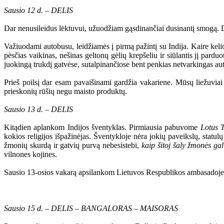
Sausio 12 d. – DELIS
Dar nenusileidus lėktuvui, užuodžiam gąsdinančiai dusinantį smogą. Deli
Važiuodami autobusu, leidžiamės į pirmą pažintį su Indija. Kaire kelio
pėsčias vaikinas, nešinas geltonų gėlių krepšeliu ir siūlantis jį pardu
juokingą trukdį gatvėse, sutalpinančiose bent penkias netvarkingas au
Prieš poilsį dar esam pavaišinami gardžia vakariene. Mūsų liežuvia
prieskonių rūšių negu maisto produktų.
Sausio 13 d. – DELIS
Kitądien aplankom Indijos šventyklas. Pirmiausia pabuvome
Lotus 
kokios religijos išpažinėjas. Šventykloje nėra jokių paveikslų, statul
žmonių skurdą ir gatvių purvą nebesistebi,
kaip šitoj šaly žmonės gal
vilnones kojines.
Sausio 13-osios vakarą apsilankom Lietuvos Respublikos ambasadoje, 
Sausio 15 d. – DELIS – BANGALORAS – MAISORAS