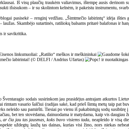
rklausai. Iš visų plaučių traukėm valiavimus, ištempę ausis derinom sut
sukti išsisukom – ir su skolintom kelnėm, ir pakeistu instrumentu, svarbi
eblogai pasisekė – renginį vedžiau. „Šimtmečio labirintų“ idėja išties g
– laužas. Skambėjo sutartinės, ratiliokų balsams pritarė balafonas ir han
 ir savikritika.
ų po Šventaragio sodais susirinkom jau prasidėjus antrajam atkurtos L
rimtam vasario šalčiui (radijas sakė, kad prieš šimtą metų taip pat buvo 
ieks neleido sau pamiršti. Tiesiai po vienu iš pakabintųjų sodų susibūrę
emačiau, bet ten stovėdama, dainuodama ir matydama, kaip vis daugiau ž
s,
ar čia jau tas jausmas, koks buvo visiems tada
, neapleido ir visą d
spekte uždegtų laužų tas dainas, kurias visi žino, nors niekas nebea