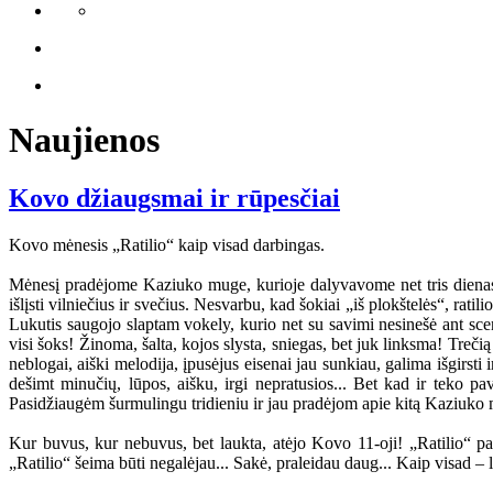
Naujienos
Kovo džiaugsmai ir rūpesčiai
Kovo mėnesis „Ratilio“ kaip visad darbingas.
Mėnesį pradėjome Kaziuko muge, kurioje dalyvavome net tris dienas 
išlįsti vilniečius ir svečius. Nesvarbu, kad šokiai „iš plokštelės“, rat
Lukutis saugojo slaptam vokely, kurio net su savimi nesinešė ant scen
visi šoks! Žinoma, šalta, kojos slysta, sniegas, bet juk linksma! Treči
neblogai, aiški melodija, įpusėjus eisenai jau sunkiau, galima išgirsti
dešimt minučių, lūpos, aišku, irgi nepratusios... Bet kad ir teko p
Pasidžiaugėm šurmulingu tridieniu ir jau pradėjom apie kitą Kaziuko mu
Kur buvus, kur nebuvus, bet laukta, atėjo Kovo 11-oji! „Ratilio“ pas
„Ratilio“ šeima būti negalėjau... Sakė, praleidau daug... Kaip visad – 