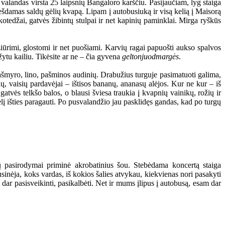
 valandas virsta 25 laipsnių Bangaloro karščiu. Pasijaučiam, lyg staiga
nešdamas saldų gėlių kvapą. Lipam į autobusiuką ir visą kelią į Maisorą
 kotedžai, gatvės žibintų stulpai ir net kapinių paminklai. Mirga ryškūs
iūrimi, glostomi ir net puošiami. Karvių ragai papuošti aukso spalvos
žytu kailiu. Tikėsite ar ne – čia gyvena
geltonjuodmargės
.
ašmyro, lino, pašminos audinių. Drabužius turguje pasimatuoti galima,
ių, vaisių pardavėjai – ištisos bananų, ananasų alėjos. Kur ne kur – iš
gatvės telkšo balos, o blausi šviesa traukia į kvapnių vainikų, rožių ir
 išties paragauti. Po pusvalandžio jau pasklidęs gandas, kad po turgų
ių pasirodymai priminė akrobatinius šou. Stebėdama koncertą staiga
usinėja, koks vardas, iš kokios šalies atvykau, kiekvienas nori pasakyti
dar pasisveikinti, pasikalbėti. Net ir mums įlipus į autobusą, esam dar