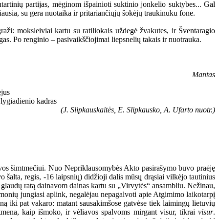
artinių partijas, mėginom išpainioti suktinio jonkelio suktybes... Gal
ausia, su gera nuotaika ir pritariančiųjų šokėjų traukinuku fone.
raži: moksleiviai kartu su ratiliokais uždegė žvakutes, ir Šventaragio
gas. Po renginio – pasivaikščiojimai liepsnelių takais ir nuotrauka.
Mantas
(J. Slipkauskaitės, E. Slipkausko, A. Ufarto nuotr.)
ietuvos šimtmečiui. Nuo Nepriklausomybės Akto pasirašymo buvo praėję
šalta, regis, -16 laipsnių) didžioji dalis mūsų drąsiai vilkėjo tautinius
 į glaudų ratą dainavom dainas kartu su „Virvytės“ ansambliu. Nežinau,
monių jungiasi aplink, negalėjau nepagalvoti apie Atgimimo laikotarpį
ieną iki pat vakaro: matant sausakimšose gatvėse tiek laimingų lietuvių
tmena, kaip išmoko, ir vėliavos spalvoms mirgant visur, tikrai
visur
.