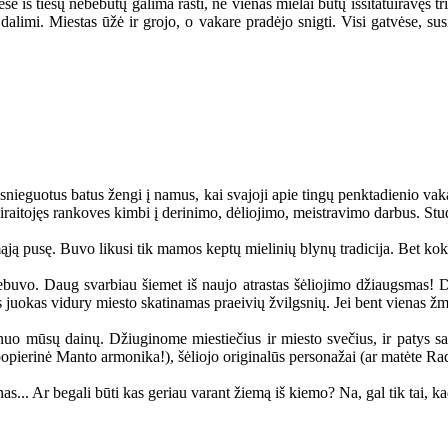
se iš tiesų nebebūtų galima rasti, ne vienas mielai būtų išsitatuiravęs tris
 dalimi. Miestas ūžė ir grojo, o vakare pradėjo snigti. Visi gatvėse,
snieguotus batus žengi į namus, kai svajoji apie tingų penktadienio vakar
pasiraitojęs rankoves kimbi į derinimo, dėliojimo, meistravimo darbus. St
ą pusę. Buvo likusi tik mamos keptų mielinių blynų tradicija. Bet kokie 
ebuvo. Daug svarbiau šiemet iš naujo atrastas šėliojimo džiaugsmas! Dai
s juokas vidury miesto skatinamas praeivių žvilgsnių. Jei bent vienas ž
uo mūsų dainų. Džiuginome miestiečius ir miesto svečius, ir patys sav
opierinė Manto armonika!), šėliojo originalūs personažai (ar matėte Ra
.. Ar begali būti kas geriau varant žiemą iš kiemo? Na, gal tik tai, ka