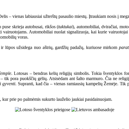
s – vienas labiausiai užterštų pasaulio miestų. Įtraukiam nosis į megzti
 puse skrieja autobusai, rikšos (
tuktukai
), automobiliai, dviračiai, moto
oti vairuotojams. Automobiliai nuolat signalizuoja, kai kurie vairuotojai 
tomobilių voras.
i ir lūpos užsidega nuo aštrių, gardžių padažų, kuriuose mirkom
para
Temple
. Lotosas – bendras kelių religijų simbolis. Tokia šventyklos for
ų – tik pora puokščių gėlių. Atsisėdam ant šalto marmuro. Čia ne religij
i gyventi
. Supranti, kad čia – vienas ramiausių kampelių Žemėje. Tik
kur prie po palmėmis sukurto lauželio jaukiai pasidainuojam.