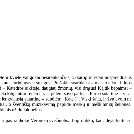
tė ir kvietė vangokai besirenkančius, vakarop miestan nusprendusius
 vakaras turiningas ir smagus! Po šokių svarbiausi – maisto talonai. Juos
ni – Katedros aikštėje, daugiau žmonių, visi drąsūs! Ką tik bepaimsi –
a kitų antron eilėn ir visi pūtėm savo partijas. Pirma sutartinė – visai
kę lengviausią sutartinę – supūtėm „Katę I“. Visgi šalta, ir žygiavom ne
ninkai, o šventišką muzikavimą papildė meškų ir meškininkų šėlionės!
binais už du talonėlius.
r pas ratiliokę Veroniką svečiuotis. Taip nutiko, kad, deja, kartu su