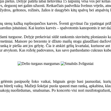
s pietus. Delyje patirta labai lietuviška 15 laipsnių vėsa vos per kelias
sys, deguonį net galim užuosti. Retkarčiais padvelkia švelnus vėjelis, at
 žydros, geltonos, rožinės, žalios ir daugybės kitų spalvų bei atspalvių
amų sienų kažką rupšnojančios karvės. Šventi gyvūnai čia ypatingai priž
 karolius įsitaisiusi. Kai kurios karvės – spalvotomis kanopomis ir net da
dami turguose. Delyje prekeiviai siūlė rankomis siuvinėtų ploniausio k
ienetiniai. Maisore po brezento ir džiuto maišų stogu glaudžiasi daržov
ą ir piešia ant jos gėlytę. Čia ir atskiri gėlių kvartalai, kuriuose ant 
š kur atvykom. Kas roželę padovanos, kas savo parduodamo cukraus kubelį
 gėlėmis pasipuošę šoko vaikai, būgnais grojo basi jaunuoliai, kur
kau būrelį vaikų. Mažieji šokėjai puola spausti man ranką, apkabina, kla
asakojų nuoširdumas, smalsumas. Po koncerto visi nori nusifotografuoti, 