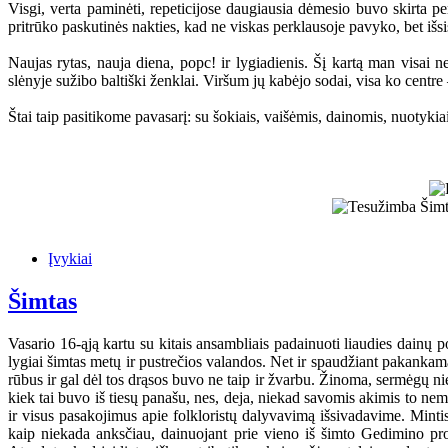
Visgi, verta paminėti, repeticijose daugiausia dėmesio buvo skirta pe
pritrūko paskutinės nakties, kad ne viskas perklausoje pavyko, bet išsi
Naujas rytas, nauja diena, popc! ir lygiadienis. Šį kartą man visai n
slėnyje sužibo baltiški ženklai. Viršum jų kabėjo sodai, visa ko centre 
Štai taip pasitikome pavasarį: su šokiais, vaišėmis, dainomis, nuotykiais
Įvykiai
Šimtas
Vasario 16-ąją kartu su kitais ansambliais padainuoti liaudies dain
lygiai šimtas metų ir pustrečios valandos. Net ir spaudžiant pakankamai 
rūbus ir gal dėl tos drąsos buvo ne taip ir žvarbu. Žinoma, sermėgų n
kiek tai buvo iš tiesų panašu, nes, deja, niekad savomis akimis to n
ir visus pasakojimus apie folkloristų dalyvavimą išsivadavime. Minti
kaip niekada anksčiau, dainuojant prie vieno iš šimto Gedimino pro