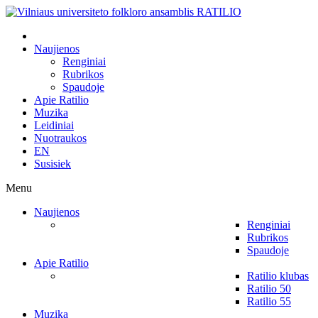
Naujienos
Renginiai
Rubrikos
Spaudoje
Apie Ratilio
Muzika
Leidiniai
Nuotraukos
EN
Susisiek
Menu
Naujienos
Renginiai
Rubrikos
Spaudoje
Apie Ratilio
Ratilio klubas
Ratilio 50
Ratilio 55
Muzika