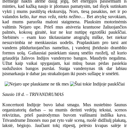
Bemiegė naktis atėmė daug jėgų, bet energijos pasisemiam iš
minties, kad kažką naujo ir įdomaus pamatysim, tad išsyk sutinkam
vykti į mums pasiūlytą ekskursiją. Nors, tiesą pasakius, net ir po
valandos kelio,
kur mus veža, nieks nežino
… Bet atvykę suvokiam,
kad mums paruošta maloni staigmena. Plauksim motorinėmis
valtimis Nejaro upe. Prieš mus atsiveria krantuose žaliuojančios
palmės, kokosų giraitė, kur ne kur nutūpę egzotiški paukščiai.
Stebimės – esam kuo tikriausiame atogrąžų miške, bet niekur
nesuzvimbia nė menkiausias uodelis. Praplaukiam pro tarsi ant
vandens plūduriuojančius namelius, į vandenį įbridusio dramblio
formos uolą. Galiausiai pasiekiam siaurą smėlio ruoželį, už kurio
griaudėja žalsvos Indijos vandenyno bangos. Maudytis negalima.
Užtat kaip vaikai spygaujam, kai mūsų basas pėdas pasiekia
sudužusios bangos purslai. Staiga vandenynas tik dar labiau
įsismarkauja ir dabar jau strakaliojam iki pusės sušlapę ir smėlėti.
Sausio 18 d. – TRIVANDRUMAS
Koncertuoti Indijoje buvo labai smagu. Mus nustebino šaunus
organizatorių darbas – su mumis derinti vedėjų tekstai, scenos
rekvizitas, prieš pasirodymus buvom vaišinami indiška kava.
Trivandrume žmonės nuo pat ryto valė sceną, ruošė didžiulį plakatą,
lakstė, bėgiojo. Jaučiant tokį rūpestį, pelėsio kvapas salėje ir