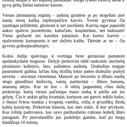
gyvų gėlių žiedai tamsiose kasose.
Vienas įdomiausių reginių – palmių giraitėse ar po stogeliais prie
namų sienų kažką rupšnojančios karvės. Šventi gyvūnai čia
ypatingai prižiūrimi, glostomi ir net puošiami. Karvių ragai papuošti
aukso spalvos juostelėmis, kabučiais, kaspinėliais, net balionais!
Viena gražuolė net karolius įsitaisiusi. Kai kurios karvės –
spalvotomis kanopomis ir net dažytu kailiu. Tikėsite ar ne – čia
gyvena
geltonjuodmargės
.
Kokia Indija spalvinga ir svetinga bene geriausiai pamatom
apsilankydami turguose. Delyje prekeiviai siūlė rankomis siuvinėtų
ploniausio kašmyro, lino, pašminos audinių. Drabužius turguje
pasimatuoti galima, tačiau kitų dydžių tokio paties drabužio prašyti
neverta – siuviniai vienetiniai. Maisore po brezento ir džiuto maišų
stogu glaudžiasi daržovių, vaisių pardavėjai – ištisos bananų,
ananasų alėjos. Kur ne kur – iš sėklų pagamintų
chna
dažų
prekeiviai, kurių vienas pačiumpa mano ranką ir piešia ant jos
gėlytę. Čia ir atskiri gėlių kvartalai, kuriuose ant gatvės telkšo balos,
o blausi šviesa traukia į kvapnių vainikų, rožių ir gvazdikų žiedų
kalnų karalystę. Prekeiviai klausia, kas mes tokie, iš kur atvykom.
Kas roželę padovanos, kas savo parduodamo cukraus kubelį išties
paragauti. Po pusvalandžio jau pasklidęs gandas, kad po turgų
klaidžioja 10 turistų.