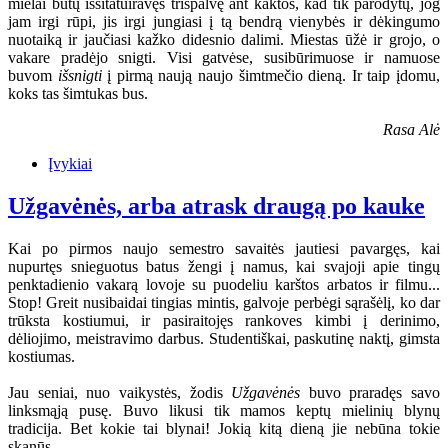
mielai būtų išsitatuiravęs trispalvę ant kaktos, kad tik parodytų, jog
jam irgi rūpi, jis irgi jungiasi į tą bendrą vienybės ir dėkingumo
nuotaiką ir jaučiasi kažko didesnio dalimi. Miestas ūžė ir grojo, o
vakare pradėjo snigti. Visi gatvėse, susibūrimuose ir namuose
buvom
išsnigti
į pirmą naują naujo šimtmečio dieną. Ir taip įdomu,
koks tas šimtukas bus.
Rasa Alė
Įvykiai
Užgavėnės, arba atrask draugą po kauke
Kai po pirmos naujo semestro savaitės jautiesi pavargęs, kai
nupurtęs snieguotus batus žengi į namus, kai svajoji apie tingų
penktadienio vakarą lovoje su puodeliu karštos arbatos ir filmu...
Stop! Greit nusibaidai tingias mintis, galvoje perbėgi sąrašėlį, ko dar
trūksta kostiumui, ir pasiraitojęs rankoves kimbi į derinimo,
dėliojimo, meistravimo darbus. Studentiškai, paskutinę naktį, gimsta
kostiumas.
Jau seniai, nuo vaikystės, žodis
Užgavėnės
buvo praradęs savo
linksmąją pusę. Buvo likusi tik mamos keptų mielinių blynų
tradicija. Bet kokie tai blynai! Jokią kitą dieną jie nebūna tokie
skanūs...