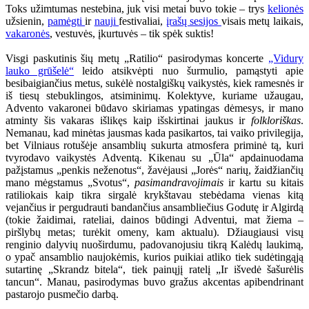
Toks užimtumas nestebina, juk visi metai buvo tokie – trys
kelionės
užsienin,
pamėgti
ir
nauji
festivaliai,
įrašų sesijos
visais metų laikais,
vakaronės
, vestuvės, įkurtuvės – tik spėk suktis!
Visgi paskutinis šių metų „Ratilio“ pasirodymas koncerte
„Vidury
lauko grūšelė“
leido atsikvėpti nuo šurmulio, pamąstyti apie
besibaigiančius metus, sukėlė nostalgiškų vaikystės, kiek ramesnės ir
iš tiesų stebuklingos, atsiminimų. Kolektyve, kuriame užaugau,
Advento vakaronei būdavo skiriamas ypatingas dėmesys, ir mano
atminty šis vakaras išlikęs kaip išskirtinai jaukus ir
folkloriškas
.
Nemanau, kad minėtas jausmas kada pasikartos, tai vaiko privilegija,
bet Vilniaus rotušėje ansamblių sukurta atmosfera priminė tą, kuri
tvyrodavo vaikystės Adventą. Kikenau su „Ūla“ apdainuodama
pažįstamus „penkis neženotus“, žavėjausi „Jorės“ narių, žaidžiančių
mano mėgstamus „Svotus“,
pasimandravojimais
ir kartu su kitais
ratiliokais kaip tikra sirgalė krykštavau stebėdama vienas kitą
vejančius ir pergudrauti bandančius ansambliečius Godutę ir Algirdą
(tokie žaidimai, rateliai, dainos būdingi Adventui, mat žiema –
piršlybų metas; turėkit omeny, kam aktualu). Džiaugiausi visų
renginio dalyvių nuoširdumu, padovanojusiu tikrą Kalėdų laukimą,
o ypač ansamblio naujokėmis, kurios puikiai atliko tiek sudėtingąją
sutartinę „Skrandz bitela“, tiek painųjį ratelį „Ir išvedė šašurėlis
tancun“. Manau, pasirodymas buvo gražus akcentas apibendrinant
pastarojo pusmečio darbą.