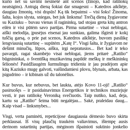
kurio net su savimi nesinešė ant scenos (žinojo, kad ratiliokų
neatsigins). Antrąją dieną šokiai dar smagesni – Katedros aikštėje,
daugiau žmonių, visi drąsūs! Ką tik bepaimsi – visi šoks! Žinoma,
šalta, kojos slysta, sniegas, bet juk linksma! Trečią dieną žygiavome
su Kaziuku – buvau vienas iš ragininkų, tad stojau greta kitų antron
eilėn ir visi pūtėm savo partijas. Pirma sutartinė – visai neblogai,
aiški melodija, įpusėjus eisenai jau sunkiau, galima išgirsti ir kokį
tuščią garsą, o prie pat scenos, Katedros aikštėje, buvom pasilikę
lengviausią sutartinę – supūtėm „Katę I“. Visgi šalta, ir žygiavom ne
dešimt minučių, lūpos, aišku, irgi nepratusios... Bet kad ir teko
pavargti, ragai skambėjo visai neblogai, jiems pritarė „Ratilio“
būgnininkai, o šventišką muzikavimą papildė meškų ir meškininkų
šėlionės! Pasidžiaugėm šurmulingu tridieniu ir jau pradėjom apie
kitą Kaziuko mugę galvoti, vaišindamiesi plovu, blynais, arbata, kas
įsigudrino – ir kibinais už du talonėlius.
Kur buvus, kur nebuvus, bet laukta, atėjo Kovo 11-oji! „Ratilio“
pasiruošęs – ir pasidainavimus Energetikos ir technikos muziejuje
vesti, ir pas ratiliokę Veroniką svečiuotis. Taip nutiko, kad, deja,
kartu su „Ratilio“ šeima būti negalėjau... Sakė, praleidau daug...
Kaip visad – linksmybes...
Visgi, verta paminėti, repeticijose daugiausia dėmesio buvo skirta
perklausai. Iš visų plaučių traukėm valiavimus, ištempę ausis
derinom sutartinių partijas, mėginom išpainioti suktinio jonkelio