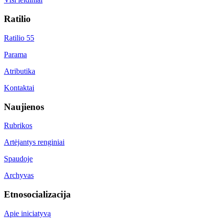
Ratilio
Ratilio 55
Parama
Atributika
Kontaktai
Naujienos
Rubrikos
Artėjantys renginiai
Spaudoje
Archyvas
Etnosocializacija
Apie iniciatyvą