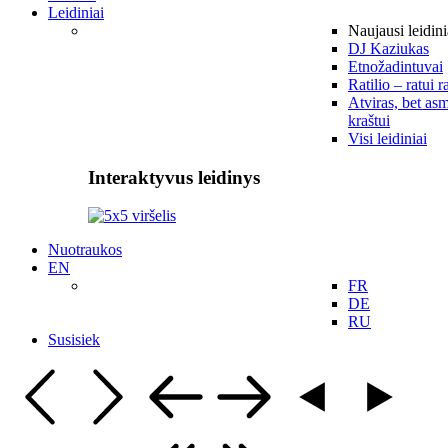
Leidiniai
Naujausi leidini
DJ Kaziukas
Etnožadintuvai
Ratilio – ratui r
Atviras, bet asm
kraštui
Visi leidiniai
Interaktyvus leidinys
Nuotraukos
EN
FR
DE
RU
Susisiek