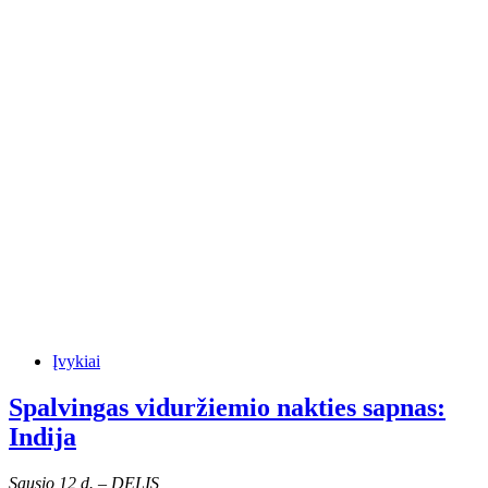
Įvykiai
Spalvingas viduržiemio nakties sapnas:
Indija
Sausio 12 d. – DELIS