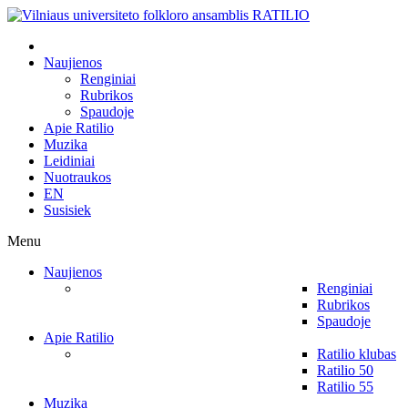
Naujienos
Renginiai
Rubrikos
Spaudoje
Apie Ratilio
Muzika
Leidiniai
Nuotraukos
EN
Susisiek
Menu
Naujienos
Renginiai
Rubrikos
Spaudoje
Apie Ratilio
Ratilio klubas
Ratilio 50
Ratilio 55
Muzika