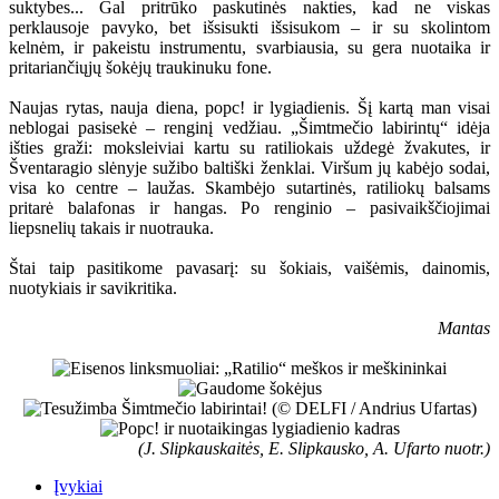
suktybes... Gal pritrūko paskutinės nakties, kad ne viskas
perklausoje pavyko, bet išsisukti išsisukom – ir su skolintom
kelnėm, ir pakeistu instrumentu, svarbiausia, su gera nuotaika ir
pritariančiųjų šokėjų traukinuku fone.
Naujas rytas, nauja diena, popc! ir lygiadienis. Šį kartą man visai
neblogai pasisekė – renginį vedžiau. „Šimtmečio labirintų“ idėja
išties graži: moksleiviai kartu su ratiliokais uždegė žvakutes, ir
Šventaragio slėnyje sužibo baltiški ženklai. Viršum jų kabėjo sodai,
visa ko centre – laužas. Skambėjo sutartinės, ratiliokų balsams
pritarė balafonas ir hangas. Po renginio – pasivaikščiojimai
liepsnelių takais ir nuotrauka.
Štai taip pasitikome pavasarį: su šokiais, vaišėmis, dainomis,
nuotykiais ir savikritika.
Mantas
(J. Slipkauskaitės, E. Slipkausko, A. Ufarto nuotr.)
Įvykiai