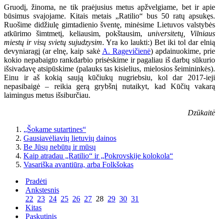
Gruodį, žinoma, ne tik praėjusius metus apžvelgiame, bet ir apie
būsimus svajojame. Kitais metais „Ratilio“ bus 50 ratų apsukęs.
Ruošime didžiulę gimtadienio šventę, minėsime Lietuvos valstybės
atkūrimo šimtmetį, keliausim, pokštausim,
universitetų, Vilniaus
miestų ir visų svietų sujudzysim
. Yra ko laukti:) Bet iki tol dar elnią
devyniaragį (ar elnę, kaip sakė
A. Ragevičienė
) apdainuokime, prie
kokio nepabaigto rankdarbio prisėskime ir pagaliau iš darbų sūkurio
išsivadavę atsipūskime (palauks tas kisielius, mielosios šeimininkės).
Einu ir aš kokią saują kūčiukų nugriebsiu, kol dar 2017-ieji
nepasibaigė – reikia gerą grybšnį nutaikyt, kad Kūčių vakarą
laimingus metus išsiburčiau.
Dzūkaitė
„Šokame sutartines“
Gausiavėliavių lietuvių dainos
Be Jūsų nebūtų ir mūsų
Kaip atradau „Ratilio“ ir „Pokrovskije kolokola“
Vasariška avantiūra, arba Folkšokas
Pradėti
Ankstesnis
22
23
24
25
26
27
28
29
30
31
Kitas
Paskutinis