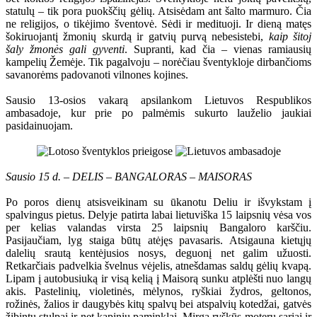
statulų – tik pora puokščių gėlių. Atsisėdam ant šalto marmuro. Čia
ne religijos, o tikėjimo šventovė. Sėdi ir medituoji. Ir dieną matęs
šokiruojantį žmonių skurdą ir gatvių purvą nebesistebi,
kaip šitoj
šaly žmonės gali gyventi
. Supranti, kad čia – vienas ramiausių
kampelių Žemėje. Tik pagalvoju – norėčiau šventykloje dirbančioms
savanorėms padovanoti vilnones kojines.
Sausio 13-osios vakarą apsilankom Lietuvos Respublikos
ambasadoje, kur prie po palmėmis sukurto lauželio jaukiai
pasidainuojam.
Sausio 15 d. – DELIS – BANGALORAS – MAISORAS
Po poros dienų atsisveikinam su ūkanotu Deliu ir išvykstam į
spalvingus pietus. Delyje patirta labai lietuviška 15 laipsnių vėsa vos
per kelias valandas virsta 25 laipsnių Bangaloro karščiu.
Pasijaučiam, lyg staiga būtų atėjęs pavasaris. Atsigauna kietųjų
dalelių srautą kentėjusios nosys, deguonį net galim užuosti.
Retkarčiais padvelkia švelnus vėjelis, atnešdamas saldų gėlių kvapą.
Lipam į autobusiuką ir visą kelią į Maisorą sunku atplėšti nuo langų
akis. Pastelinių, violetinės, mėlynos, ryškiai žydros, geltonos,
rožinės, žalios ir daugybės kitų spalvų bei atspalvių kotedžai, gatvės
žibintų stulpai ir net kapinių paminklai. Mirga ryškūs moterų sariai ir