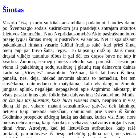
Šimtas
Vasario 16-ąją kartu su kitais ansambliais padainuoti liaudies dainų
po Šventaragio sodais susirinkom jau prasidėjus antrajam atkurtos
Lietuvos šimtmečiui. Nuo Nepriklausomybės Akto pasirašymo buvo
praėję lygiai šimtas metų ir pustrečios valandos. Net ir spaudžiant
pakankamai rimtam vasario šalčiui (radijas sakė, kad prieš šimtą
metų taip pat buvo šalta, regis, -16 laipsnių) didžioji dalis mūsų
drąsiai vilkėjo tautinius rūbus ir gal dėl tos drąsos buvo ne taip ir
žvarbu. Žinoma, sermėgų nieks neleido sau pamiršti. Tiesiai po
vienu iš pakabintųjų sodų susibūrę į glaudų ratą dainavom dainas
kartu su „Virvytės“ ansambliu. Nežinau, kiek tai buvo iš tiesų
panašu, nes, deja, niekad savomis akimis to nemačiau, bet ten
stovėdama, dainuodama ir matydama, kaip vis daugiau žmonių
jungiasi aplink, negalėjau nepagalvoti apie Atgimimo laikotarpį ir
visus pasakojimus apie folkloristų dalyvavimą išsivadavime. Mintis,
ar čia jau tas jausmas, koks buvo visiems tada
, neapleido ir visą
dieną iki pat vakaro: matant sausakimšose gatvėse tiek laimingų
lietuvių kaip niekada anksčiau, dainuojant prie vieno iš šimto
Gedimino prospekte uždegtų laužų tas dainas, kurias visi žino, nors
niekas nebeatmena, kaip išmoko, ir vėliavos spalvoms mirgant visur,
tikrai
visur
. Atrodytų, kad jei lietuviškos atributikos, kaip rašė
portalai, parduotuvėse iš tiesų nebebūtų galima rasti, ne vienas