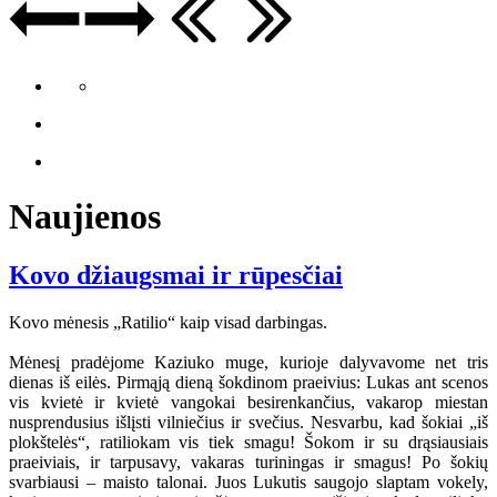
Naujienos
Kovo džiaugsmai ir rūpesčiai
Kovo mėnesis „Ratilio“ kaip visad darbingas.
Mėnesį pradėjome Kaziuko muge, kurioje dalyvavome net tris
dienas iš eilės. Pirmąją dieną šokdinom praeivius: Lukas ant scenos
vis kvietė ir kvietė vangokai besirenkančius, vakarop miestan
nusprendusius išlįsti vilniečius ir svečius. Nesvarbu, kad šokiai „iš
plokštelės“, ratiliokam vis tiek smagu! Šokom ir su drąsiausiais
praeiviais, ir tarpusavy, vakaras turiningas ir smagus! Po šokių
svarbiausi – maisto talonai. Juos Lukutis saugojo slaptam vokely,