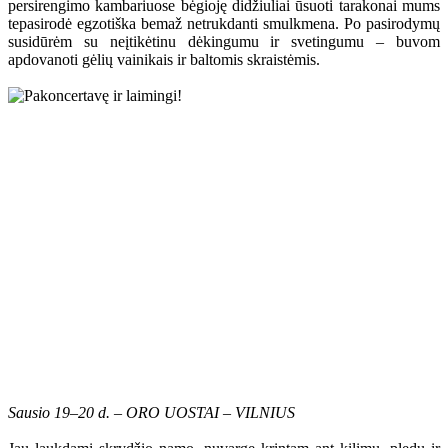
persirengimo kambariuose bėgioję didžiuliai ūsuoti tarakonai mums
tepasirodė egzotiška bemaž netrukdanti smulkmena. Po pasirodymų
susidūrėm su neįtikėtinu dėkingumu ir svetingumu – buvom
apdovanoti gėlių vainikais ir baltomis skraistėmis.
Sausio 19–20 d. – ORO UOSTAI – VILNIUS