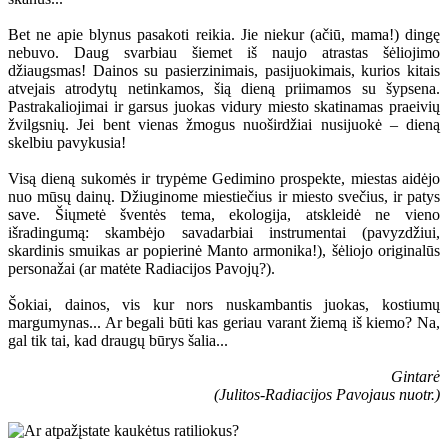
Bet ne apie blynus pasakoti reikia. Jie niekur (ačiū, mama!) dingę
nebuvo. Daug svarbiau šiemet iš naujo atrastas šėliojimo
džiaugsmas! Dainos su pasierzinimais, pasijuokimais, kurios kitais
atvejais atrodytų netinkamos, šią dieną priimamos su šypsena.
Pastrakaliojimai ir garsus juokas vidury miesto skatinamas praeivių
žvilgsnių. Jei bent vienas žmogus nuoširdžiai nusijuokė – dieną
skelbiu pavykusia!
Visą dieną sukomės ir trypėme Gedimino prospekte, miestas aidėjo
nuo mūsų dainų. Džiuginome miestiečius ir miesto svečius, ir patys
save. Šiųmetė šventės tema, ekologija, atskleidė ne vieno
išradingumą: skambėjo savadarbiai instrumentai (pavyzdžiui,
skardinis smuikas ar popierinė Manto armonika!), šėliojo originalūs
personažai (ar matėte Radiacijos Pavojų?).
Šokiai, dainos, vis kur nors nuskambantis juokas, kostiumų
margumynas... Ar begali būti kas geriau varant žiemą iš kiemo? Na,
gal tik tai, kad draugų būrys šalia...
Gintarė
(Julitos-Radiacijos Pavojaus nuotr.)