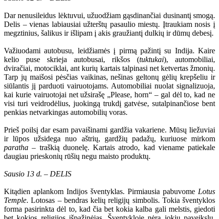
Dar nenusileidus lėktuvui, užuodžiam gąsdinančiai dusinantį smogą.
Delis – vienas labiausiai užterštų pasaulio miestų. Įtraukiam nosis į
megztinius, šalikus ir išlipam į akis graužiantį dulkių ir dūmų debesį.
Važiuodami autobusu, leidžiamės į pirmą pažintį su Indija. Kaire
kelio puse skrieja autobusai, rikšos (
tuktukai
), automobiliai,
dviračiai, motociklai, ant kurių kartais talpinasi net ketvertas žmonių.
Tarp jų maišosi pėsčias vaikinas, nešinas geltonų gėlių krepšeliu ir
siūlantis jį parduoti vairuotojams. Automobiliai nuolat signalizuoja,
kai kurie vairuotojai net užsirašę „Please, horn“ – gal dėl to, kad ne
visi turi veidrodėlius, juokingą trukdį gatvėse, sutalpinančiose bent
penkias netvarkingas automobilių voras.
Prieš poilsį dar esam pavaišinami gardžia vakariene. Mūsų liežuviai
ir lūpos užsidega nuo aštrių, gardžių padažų, kuriuose mirkom
paratha
– traškią duonelę. Kartais atrodo, kad viename patiekale
daugiau prieskonių rūšių negu maisto produktų.
Sausio 13 d. – DELIS
Kitądien aplankom Indijos šventyklas. Pirmiausia pabuvome
Lotus
Temple
. Lotosas – bendras kelių religijų simbolis. Tokia šventyklos
forma pasirinkta dėl to, kad čia bet kokia kalba gali melstis, giedoti
bet kokios religijos išpažinėjas. Šventykloje nėra jokių paveikslų,