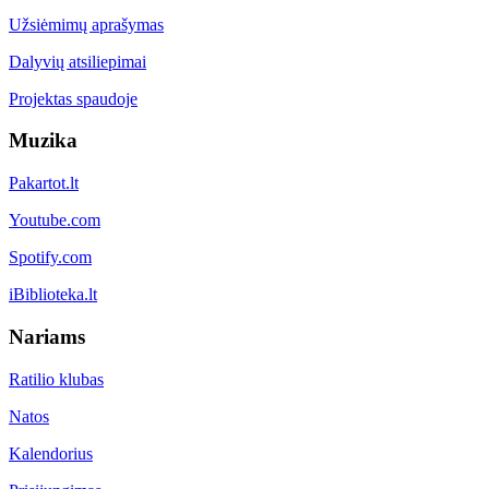
Užsiėmimų aprašymas
Dalyvių atsiliepimai
Projektas spaudoje
Muzika
Pakartot.lt
Youtube.com
Spotify.com
iBiblioteka.lt
Nariams
Ratilio klubas
Natos
Kalendorius