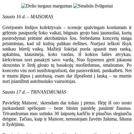
Sausio 16 d. – MAISORAS
Gėrėjomės Indijos kolektyvais – scenoje spalvingais kostiumais ir
gėlėmis pasipuošę šoko vaikai, būgnais grojo basi jaunuoliai, kurių
pasirodymai priminė akrobatinius šou. Stebėdama koncertą staiga
prisiminiau, kad už kulisų palikau riešines. Nuėjusi ieškoti išsyk
sutikau būrelį vaikų. Mažieji šokėjai puola spausti man ranką,
apkabina, klausinėja, koks vardas, iš kokios šalies atvykau,
kiekvienas nori pasakyti savo vardą. Nuo šypsenos greit įskausta
skruostus ir širdį glosto tų basakojų nuoširdumas, smalsumas. Po
koncerto visi nori nusifotografuoti, dar pasisveikinti, pasikalbėti. Net
ir mums įlipus į autobusą, esam dar išprašomi į lauką – su mumis
nori įsiamžinti autobusiuko vairuotojas.
Sausio 17 d. – TRIVANDRUMAS
Paviešėję Maisore, skrendam dar toliau į pietus. Išėję iš oro uosto
juokaudami spėliojam – bene būsim pamiršę pasiimti žiaunas.
Trivandrumas mus sutinka 30 laipsnių karščiu ir plaučius slegiančia
drėgme. Tačiau, kaip ir Maisore, nenustojam žavėtis žaluma, šiluma
ir žydėjimu.