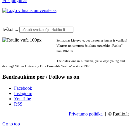
Prisijungimas
Ieškoti...
Seniausias Lietuvoje, bet visuomet jaunas ir veržlus!
Vilniaus universiteto folkloro ansamblis „Ratilio“ –
nuo 1968 m.
The oldest one in Lithuania, yet always young and
dashing! Vilnius University Folk Ensemble "Ratilio" – since 1968.
Bendraukime per / Follow us on
Facebook
Instagram
YouTube
RSS
Privatumo politika
| © Ratilio.lt
Go to top