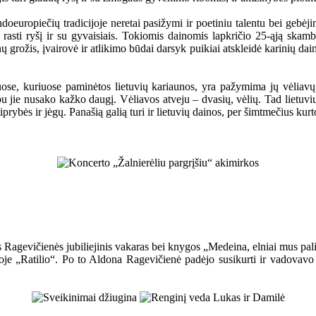
ndoeuropiečių tradicijoje neretai pasižymi ir poetiniu talentu bei gebėji
pat rasti ryšį ir su gyvaisiais. Tokiomis dainomis lapkričio 25-ąją sk
grožis, įvairovė ir atlikimo būdai darsyk puikiai atskleidė karinių dain
uose, kuriuose paminėtos lietuvių kariaunos, yra pažymima jų vėliavų 
bu jie nusako kažko daugį. Vėliavos atveju – dvasių, vėlių. Tad lietuvi
iprybės ir jėgų. Panašią galią turi ir lietuvių dainos, per šimtmečius kurt
Ragevičienės jubiliejinis vakaras bei knygos „Medeina, elniai mus paliko
voje „Ratilio“. Po to Aldona Ragevičienė padėjo susikurti ir vadovavo