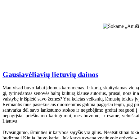
Gausiavėliavių lietuvių dainos
Man visad buvo labai įdomus karo menas. Ir kartą, skaitydamas vieną g
gi, tyrinėdamas senovės baltų kultūrą klausė autorius, prūsai, nors ir 
valstybę ir išplėtė savo žemes? Yra keletas veiksnių, lėmusių tokius įv
Remiantis mus pasiekusiais duomenimis galima pagrįstai teigti, jog prūs
santvarka dėl savo lankstumo stokos ir negebėjimo greitai reaguoti į 
nepagrįstai priešinamo karingumui, mes buvome, ir esame, velniškai 
Lietuva.
Dvasingumo, išminties ir karybos sąryšis yra gilus. Neatsitiktinai to
budizmą į Kiniją, buvo kariai. Juk karys gyvena ypatingoje erdvėje – 