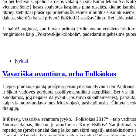
tai per festivalis, spalio 13-osios vakarą su smalsumu lėkiau Šv. Kotr
viename šone į kasas spalvotus kaspinus pina rusaitės, kitame kambari
tikrieji stebuklai prasidėjo pritemus šviesoms ir nutilus susirinkusie
dainas, skardūs balsai privertė išsižioti iš susižavėjimo. Bet labiausiai 
Labai džiaugiuosi, kad buvau priimta į Vilniaus universiteto folklor
renginiuose kaip „Pokrovskije kolokola“, padedami sugebėsime puoselėti
Įvykiai
Vasariška avantiūra, arba Folkšokas
Liepos pradžioje gautą prašymą-pasiūlymą sudalyvauti dar Andriaus M
ir šįkart vadovės perduotą pasiūlymą sutikau skeptiškai. Bet vis ti
žinodamos, jog negalės dalyvauti, jos buvo sukalbamesnės), patraukiau
kaip vis motyvuodavo mus Mokytojas), pasivadinusių „Čiutyta“, roku k
draugiją.
Ir iš tiesų, vasariška avantiūra įvyko. „Folkšokas 2017“ – taip vadino
žinomas dainas, tiksliau, jų aranžuotes. Kurgi iššūkis? Nauji ritmai, 
repeticijos (profesionalai daug laiko tam skirti negali), atsisakiusioms
išvykai į Klaipėdą, kur rugpjūčio viduryje vyko Didysis Koncertas, vo