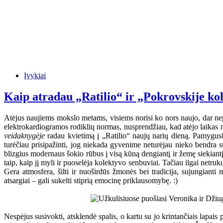
Įvykiai
Kaip atradau „Ratilio“ ir „Pokrovskije ko
Atėjus naujiems mokslo metams, visiems norisi ko nors naujo, dar nep
elektrokardiogramos rodiklių normas, nusprendžiau, kad atėjo laikas n
veidaknygėje
radau kvietimą į „Ratilio“ naujų narių dieną. Pamygusi 
turėčiau prisipažinti, jog niekada gyvenime neturėjau nieko bendra s
blizgius modernaus šokio rūbus į visą kūną dengiantį ir žemę siekiantį t
taip, kaip jį myli ir puoselėja kolektyvo senbuviai. Tačiau ilgai netru
Gera atmosfera, šilti ir nuoširdūs žmonės bei tradicija, sujungianti m
atsargiai – gali sukelti stiprią emocinę priklausomybę. :)
Nespėjus susivokti, atsklendė spalis, o kartu su jo krintančiais lapai