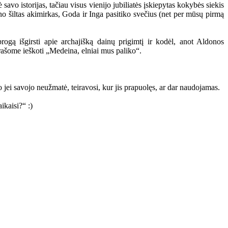
avo istorijas, tačiau visus vienijo jubiliatės įskiepytas kokybės siekis
žino šiltas akimirkas, Goda ir Inga pasitiko svečius (net per mūsų pirmą
ogą išgirsti apie archajišką dainų prigimtį ir kodėl, anot Aldonos
rašome ieškoti „Medeina, elniai mus paliko“.
o jei savojo neužmatė, teiravosi, kur jis prapuolęs, ar dar naudojamas.
kaisi?“ :)