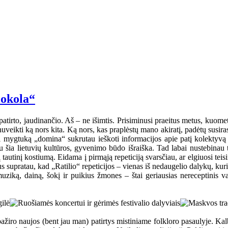
lokola“
atirto, jaudinančio. Aš – ne išimtis. Prisiminusi praeitus metus, kuom
uveikti ką nors kita. Ką nors, kas praplėstų mano akiratį, padėtų susira
mygtuką „domina“ sukrutau ieškoti informacijos apie patį kolektyvą ir
u šia lietuvių kultūros, gyvenimo būdo išraiška. Tad labai nustebinau t
autinį kostiumą. Eidama į pirmąją repeticiją svarsčiau, ar elgiuosi teisin
kus supratau, kad „Ratilio“ repeticijos – vienas iš nedaugelio dalykų, k
uziką, dainą, šokį ir puikius žmones – štai geriausias nereceptinis vais
s pažiro naujos (bent jau man) patirtys mistiniame folkloro pasaulyje. K