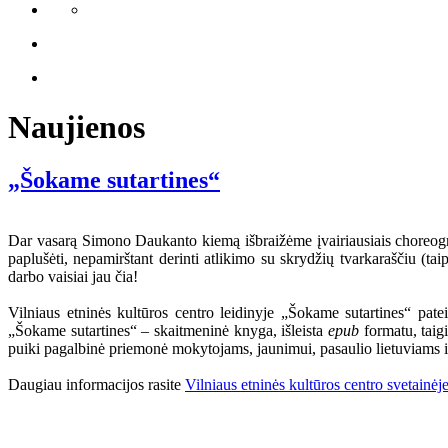
Naujienos
„Šokame sutartines“
Dar vasarą Simono Daukanto kiemą išbraižėme įvairiausiais choreograf
paplušėti, nepamirštant derinti atlikimo su skrydžių tvarkaraščiu (ta
darbo vaisiai jau čia!
Vilniaus etninės kultūros centro leidinyje „Šokame sutartines“ pate
„Šokame sutartines“ – skaitmeninė knyga, išleista
epub
formatu, taigi
puiki pagalbinė priemonė mokytojams, jaunimui, pasaulio lietuviams i
Daugiau informacijos rasite
Vilniaus etninės kultūros centro svetainėj