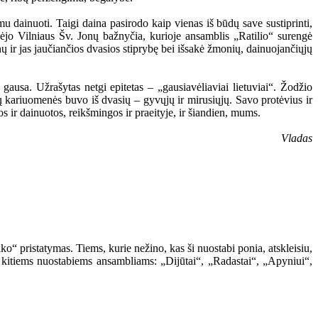
mu dainuoti. Taigi daina pasirodo kaip vienas iš būdų save sustiprinti,
ambėjo Vilniaus Šv. Jonų bažnyčia, kurioje ansamblis „Ratilio“ surengė
ų ir jas jaučiančios dvasios stiprybę bei išsakė žmonių, dainuojančiųjų
gausa. Užrašytas netgi epitetas – „gausiavėliaviai lietuviai“. Žodžio
ų kariuomenės buvo iš dvasių – gyvųjų ir mirusiųjų. Savo protėvius ir
os ir dainuotos, reikšmingos ir praeityje, ir šiandien, mums.
Vladas
“ pristatymas. Tiems, kurie nežino, kas ši nuostabi ponia, atskleisiu,
 kitiems nuostabiems ansambliams: „Dijūtai“, „Radastai“, „Apyniui“,