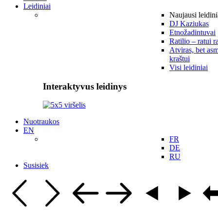
Leidiniai
Naujausi leidini
DJ Kaziukas
Etnožadintuvai
Ratilio – ratui r
Atviras, bet asm
kraštui
Visi leidiniai
Interaktyvus leidinys
Nuotraukos
EN
FR
DE
RU
Susisiek