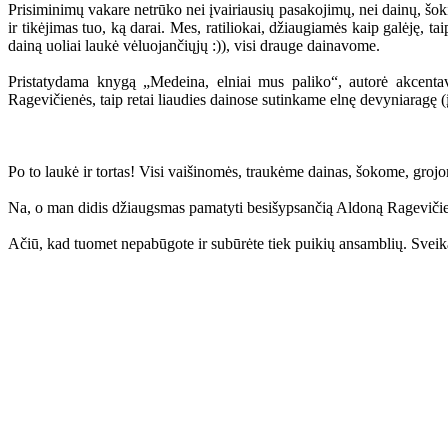
Prisiminimų vakare netrūko nei įvairiausių pasakojimų, nei dainų, šokių
ir tikėjimas tuo, ką darai. Mes, ratiliokai, džiaugiamės kaip galėję, t
dainą uoliai laukė vėluojančiųjų :)), visi drauge dainavome.
Pristatydama knygą „Medeina, elniai mus paliko“, autorė akcentavo
Ragevičienės, taip retai liaudies dainose sutinkame elnę devyniaragę 
Po to laukė ir tortas! Visi vaišinomės, traukėme dainas, šokome, grojom
Na, o man didis džiaugsmas pamatyti besišypsančią Aldoną Ragevičien
Ačiū, kad tuomet nepabūgote ir subūrėte tiek puikių ansamblių. Sve