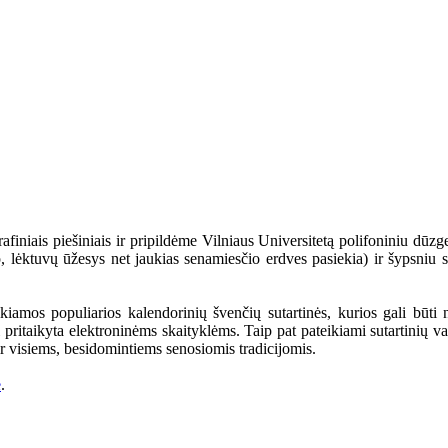
iniais piešiniais ir pripildėme Vilniaus Universitetą polifoniniu dūzg
ip, lėktuvų ūžesys net jaukias senamiesčio erdves pasiekia) ir šypsniu 
ikiamos populiarios kalendorinių švenčių sutartinės, kurios gali būti
 pritaikyta elektroninėms skaityklėms. Taip pat pateikiami sutartinių vai
r visiems, besidomintiems senosiomis tradicijomis.
e
.