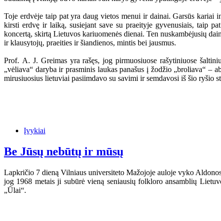
Toje erdvėje taip pat yra daug vietos menui ir dainai. Garsūs kariai i
kirsti erdvę ir laiką, susiejant save su praeityje gyvenusiais, taip 
koncertą, skirtą Lietuvos kariuomenės dienai. Ten nuskambėjusių dainų 
ir klausytojų, praeities ir šiandienos, mintis bei jausmus.
Prof. A. J. Greimas yra rašęs, jog pirmuosiuose rašytiniuose šaltini
„vėliava“ daryba ir prasminis laukas panašus į žodžio „broliava“ – a
mirusiuosius lietuviai pasiimdavo su savimi ir semdavosi iš šio ryšio st
Įvykiai
Be Jūsų nebūtų ir mūsų
Lapkričio 7 dieną Vilniaus universiteto Mažojoje auloje vyko Aldonos 
jog 1968 metais ji subūrė vieną seniausių folkloro ansamblių Lietu
„Ūlai“.