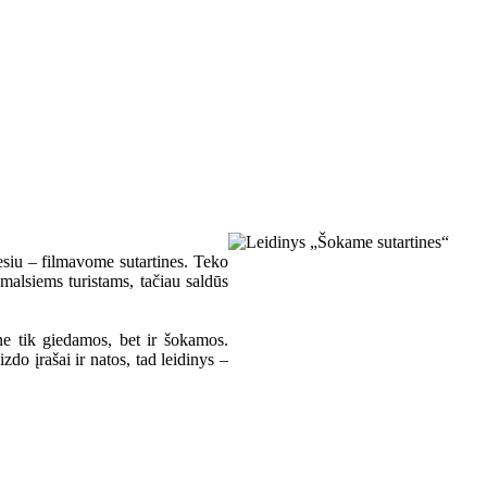
esiu – filmavome sutartines. Teko
smalsiems turistams, tačiau saldūs
 ne tik giedamos, bet ir šokamos.
zdo įrašai ir natos, tad leidinys –