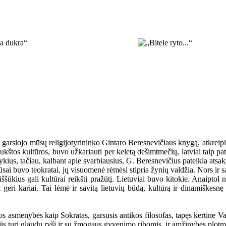
arsiojo mūsų religijotyrininko Gintaro Beresnevičiaus knygą, atkreipia
aukštos kultūros, buvo užkariauti per keletą dešimtmečių, latviai taip p
ykius, tačiau, kalbant apie svarbiausius, G. Beresnevičius pateikia atsa
ai buvo teokratai, jų visuomenė rėmėsi stipria žynių valdžia. Nors ir sa
iššūkius gali kultūrai reikšti pražūtį. Lietuviai buvo kitokie. Anaiptol
geri kariai. Tai lėmė ir savitą lietuvių būdą, kultūrą ir dinamiškes
kios asmenybės kaip Sokratas, garsusis antikos filosofas, tapęs kertine
jis turi glaudų ryšį ir su žmogaus gyvenimo ribomis, ir amžinybės plot