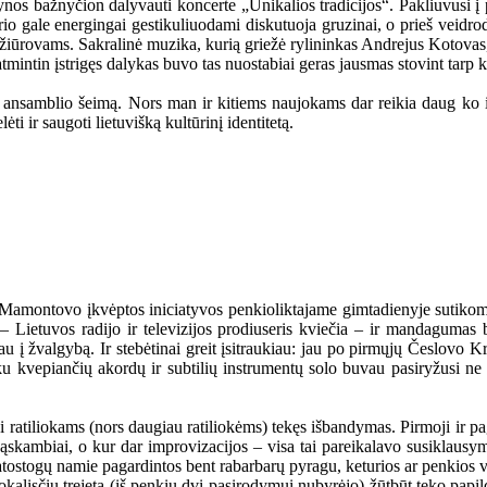
ynos bažnyčion dalyvauti koncerte „Unikalios tradicijos“. Pakliuvusi į 
o gale energingai gestikuliuodami diskutuoja gruzinai, o prieš veidrodį
ms žiūrovams. Sakralinė muzika, kurią griežė rylininkas Andrejus Kotovas
atmintin įstrigęs dalykas buvo tas nuostabiai geras jausmas stovint tarp ki
o ansamblio šeimą. Nors man ir kitiems naujokams dar reikia daug ko i
 ir saugoti lietuvišką kultūrinį identitetą.
amontovo įkvėptos iniciatyvos penkioliktajame gimtadienyje sutikome i
k – Lietuvos radijo ir televizijos prodiuseris kviečia – ir mandagumas
 į žvalgybą. Ir stebėtinai greit įsitraukiau: jau po pirmųjų Česlovo K
vepiančių akordų ir subtilių instrumentų solo buvau pasiryžusi ne tik 
si ratiliokams (nors daugiau ratiliokėms) tekęs išbandymas. Pirmoji ir p
sąskambiai, o kur dar improvizacijos – visa tai pareikalavo susiklausym
 atostogų namie pagardintos bent rabarbarų pyragu, keturios ar penkios val
kalisčių trejetą (iš penkių dvi pasirodymui nubyrėjo) žūtbūt teko papi