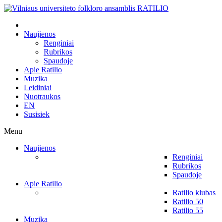
Naujienos
Renginiai
Rubrikos
Spaudoje
Apie Ratilio
Muzika
Leidiniai
Nuotraukos
EN
Susisiek
Menu
Naujienos
Renginiai
Rubrikos
Spaudoje
Apie Ratilio
Ratilio klubas
Ratilio 50
Ratilio 55
Muzika