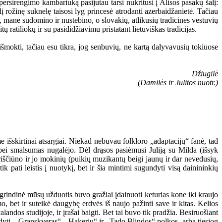
persirengimo kambariuką pasijutau tarsi nukritusi į Alisos pasakų šalį:
 rožinę suknelę taisosi lyg princesė atrodanti azerbaidžanietė. Tačiau
, mane sudomino ir nustebino, o slovakių, atlikusių tradicines vestuvių
tų ratiliokų ir su pasididžiavimu pristatant lietuviškas tradicijas.
šmokti, tačiau esu tikra, jog senbuvių, ne kartą dalyvavusių tokiuose
Džiugilė
(Damilės ir Julitos nuotr.)
šskirtinai atsargiai. Niekad nebuvau folkloro „adaptacijų“ fanė, tad
 bei smalsumas nugalėjo. Dėl drąsos pasiėmusi Juliją su Milda (išsyk
riščiūno ir jo mokinių (puikių muzikantų beigi jaunų ir dar nevedusių,
pati leistis į nuotykį, bet ir šia mintimi sugundyti visą dainininkių
agrindinė mūsų užduotis buvo gražiai įdainuoti keturias kone iki kraujo
o, bet ir suteikė daugybę erdvės iš naujo pažinti save ir kitas. Kelios
andos studijoje, ir įrašai baigti. Bet tai buvo tik pradžia. Besiruošiant
ldyti. „Granskveras“, „Hakerių“ ir „Tado Blindos“ polkos, arba tiesiog