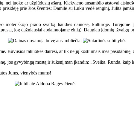
, nei juoko ar užplūdusių ašarų. Kiekvieno ansamblio atstovai atsinešė s
aip prisidėję prie šios šventės: Damilė su Luku vedė renginį, Julita įam
 moteriškojo prado svarbą liaudies dainose, kultūroje. Turėjome pr
(įprasta, jog dažniausiai apdainuojame elnią). Daugiau įdomių įžvalgų p
e. Buvusios ratiliokės dairėsi, ar tik ne jų kostiumais mes pasidabinę, 
ę, jos gyvybingą mostą ir šūksnį man įkandin: „Sveika, Runda, kaip lai
ikatos Jums, vienybės mums!