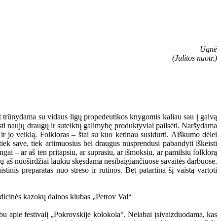
Ugnė
(Julitos nuotr.)
et trūnydama su vidaus ligų propedeutikos knygomis kaliau sau į galvą
sti naujų draugų ir suteiktų galimybę produktyviai pailsėti. Naršydama
 jo veiklą. Folkloras – štai su kuo ketinau susidurti. Aiškumo dėlei
iek save, tiek artimuosius bei draugus nusprendusi pabandyti iškeisti
gai – ar aš ten pritapsiu, ar suprasiu, ar išmoksiu, ar pamilsiu folklorą
urių aš nuoširdžiai laukiu skęsdama nesibaigiančiuose savaitės darbuose.
tinis preparatas nuo streso ir rutinos. Bet patartina šį vaistą vartoti
albu apie festivalį „Pokrovskije kolokola“. Nelabai įsivaizduodama, kas