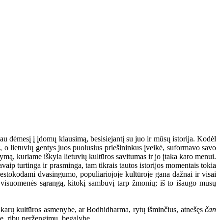
u dėmesį į įdomų klausimą, besisiejantį su juo ir mūsų istorija. Kodėl
at, o lietuvių gentys juos puolusius priešininkus įveikė, suformavo savo
kymą, kuriame iškyla lietuvių kultūros savitumas ir jo įtaka karo menui.
vaip turtinga ir prasminga, tam tikrais tautos istorijos momentais tokia
 nestokodami dvasingumo, populiariojoje kultūroje gana dažnai ir visai
nę visuomenės sąrangą, kitokį sambūvį tarp žmonių; iš to išaugo mūsų
 Vakarų kultūros asmenybe, ar Bodhidharma, rytų išminčius, atnešęs
čan
me, ribų peržengimu, begalybe.