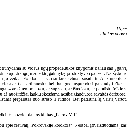
Ugnė
(Julitos nuotr.)
et trūnydama su vidaus ligų propedeutikos knygomis kaliau sau į galvą
sti naujų draugų ir suteiktų galimybę produktyviai pailsėti. Naršydama
 jo veiklą. Folkloras – štai su kuo ketinau susidurti. Aiškumo dėlei
iek save, tiek artimuosius bei draugus nusprendusi pabandyti iškeisti
gai – ar aš ten pritapsiu, ar suprasiu, ar išmoksiu, ar pamilsiu folklorą
urių aš nuoširdžiai laukiu skęsdama nesibaigiančiuose savaitės darbuose.
tinis preparatas nuo streso ir rutinos. Bet patartina šį vaistą vartoti
albu apie festivalį „Pokrovskije kolokola“. Nelabai įsivaizduodama, kas