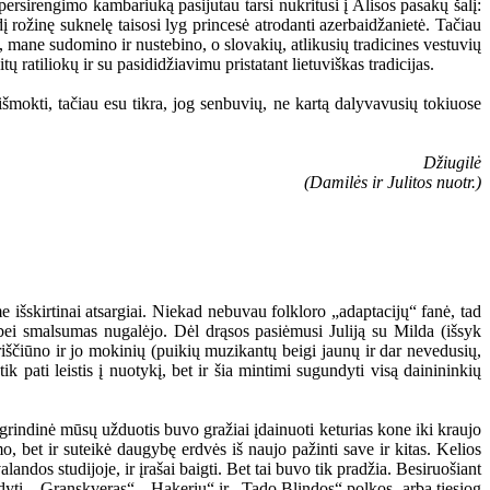
persirengimo kambariuką pasijutau tarsi nukritusi į Alisos pasakų šalį:
 rožinę suknelę taisosi lyg princesė atrodanti azerbaidžanietė. Tačiau
, mane sudomino ir nustebino, o slovakių, atlikusių tradicines vestuvių
tų ratiliokų ir su pasididžiavimu pristatant lietuviškas tradicijas.
šmokti, tačiau esu tikra, jog senbuvių, ne kartą dalyvavusių tokiuose
Džiugilė
(Damilės ir Julitos nuotr.)
šskirtinai atsargiai. Niekad nebuvau folkloro „adaptacijų“ fanė, tad
 bei smalsumas nugalėjo. Dėl drąsos pasiėmusi Juliją su Milda (išsyk
riščiūno ir jo mokinių (puikių muzikantų beigi jaunų ir dar nevedusių,
pati leistis į nuotykį, bet ir šia mintimi sugundyti visą dainininkių
agrindinė mūsų užduotis buvo gražiai įdainuoti keturias kone iki kraujo
o, bet ir suteikė daugybę erdvės iš naujo pažinti save ir kitas. Kelios
andos studijoje, ir įrašai baigti. Bet tai buvo tik pradžia. Besiruošiant
ldyti. „Granskveras“, „Hakerių“ ir „Tado Blindos“ polkos, arba tiesiog