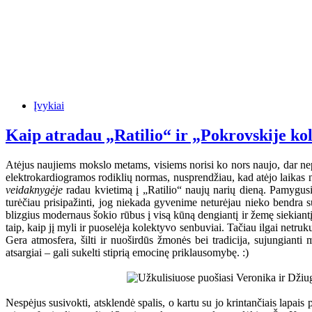
Įvykiai
Kaip atradau „Ratilio“ ir „Pokrovskije ko
Atėjus naujiems mokslo metams, visiems norisi ko nors naujo, dar nep
elektrokardiogramos rodiklių normas, nusprendžiau, kad atėjo laikas n
veidaknygėje
radau kvietimą į „Ratilio“ naujų narių dieną. Pamygusi 
turėčiau prisipažinti, jog niekada gyvenime neturėjau nieko bendra s
blizgius modernaus šokio rūbus į visą kūną dengiantį ir žemę siekiantį t
taip, kaip jį myli ir puoselėja kolektyvo senbuviai. Tačiau ilgai netru
Gera atmosfera, šilti ir nuoširdūs žmonės bei tradicija, sujungianti m
atsargiai – gali sukelti stiprią emocinę priklausomybę. :)
Nespėjus susivokti, atsklendė spalis, o kartu su jo krintančiais lapai