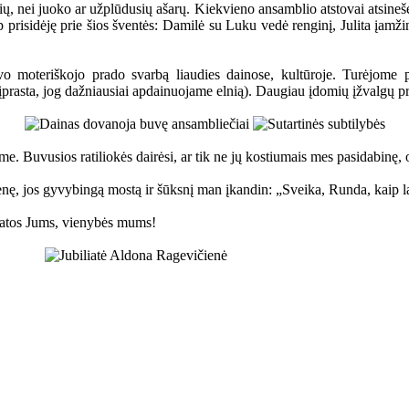
, nei juoko ar užplūdusių ašarų. Kiekvieno ansamblio atstovai atsinešė s
aip prisidėję prie šios šventės: Damilė su Luku vedė renginį, Julita įam
 moteriškojo prado svarbą liaudies dainose, kultūroje. Turėjome pr
(įprasta, jog dažniausiai apdainuojame elnią). Daugiau įdomių įžvalgų p
e. Buvusios ratiliokės dairėsi, ar tik ne jų kostiumais mes pasidabinę, 
ę, jos gyvybingą mostą ir šūksnį man įkandin: „Sveika, Runda, kaip lai
ikatos Jums, vienybės mums!