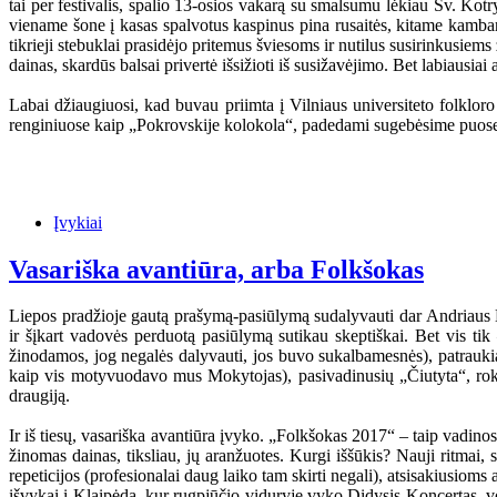
tai per festivalis, spalio 13-osios vakarą su smalsumu lėkiau Šv. Kotr
viename šone į kasas spalvotus kaspinus pina rusaitės, kitame kambari
tikrieji stebuklai prasidėjo pritemus šviesoms ir nutilus susirinkusie
dainas, skardūs balsai privertė išsižioti iš susižavėjimo. Bet labiausiai 
Labai džiaugiuosi, kad buvau priimta į Vilniaus universiteto folklor
renginiuose kaip „Pokrovskije kolokola“, padedami sugebėsime puoselėti
Įvykiai
Vasariška avantiūra, arba Folkšokas
Liepos pradžioje gautą prašymą-pasiūlymą sudalyvauti dar Andriaus M
ir šįkart vadovės perduotą pasiūlymą sutikau skeptiškai. Bet vis ti
žinodamos, jog negalės dalyvauti, jos buvo sukalbamesnės), patraukiau
kaip vis motyvuodavo mus Mokytojas), pasivadinusių „Čiutyta“, roku k
draugiją.
Ir iš tiesų, vasariška avantiūra įvyko. „Folkšokas 2017“ – taip vadino
žinomas dainas, tiksliau, jų aranžuotes. Kurgi iššūkis? Nauji ritmai, 
repeticijos (profesionalai daug laiko tam skirti negali), atsisakiusioms
išvykai į Klaipėdą, kur rugpjūčio viduryje vyko Didysis Koncertas, vo