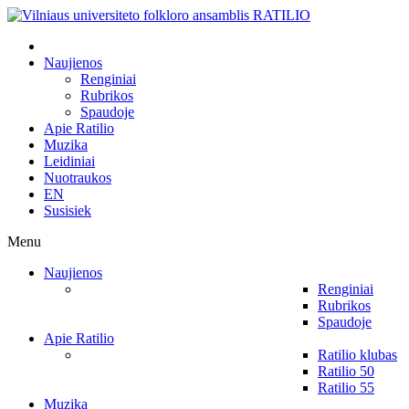
Naujienos
Renginiai
Rubrikos
Spaudoje
Apie Ratilio
Muzika
Leidiniai
Nuotraukos
EN
Susisiek
Menu
Naujienos
Renginiai
Rubrikos
Spaudoje
Apie Ratilio
Ratilio klubas
Ratilio 50
Ratilio 55
Muzika