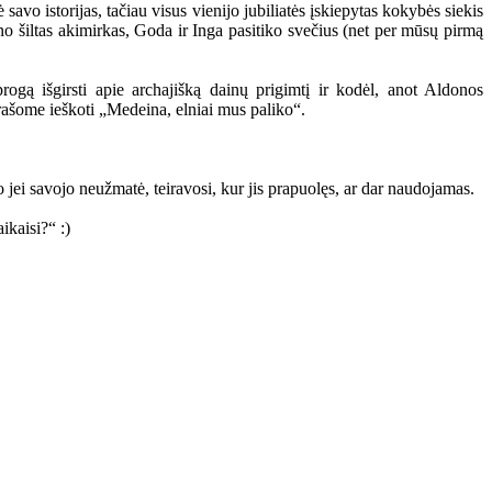
avo istorijas, tačiau visus vienijo jubiliatės įskiepytas kokybės siekis
žino šiltas akimirkas, Goda ir Inga pasitiko svečius (net per mūsų pirmą
ogą išgirsti apie archajišką dainų prigimtį ir kodėl, anot Aldonos
rašome ieškoti „Medeina, elniai mus paliko“.
o jei savojo neužmatė, teiravosi, kur jis prapuolęs, ar dar naudojamas.
kaisi?“ :)