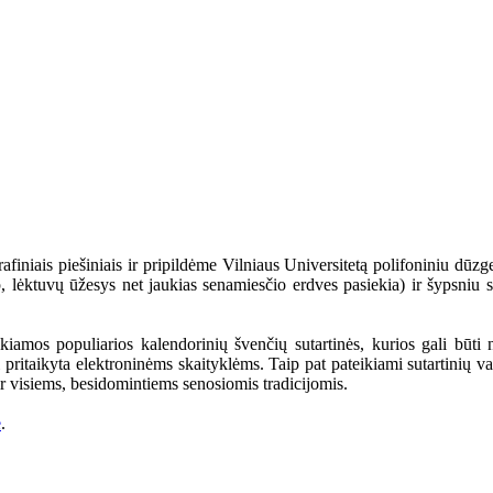
iniais piešiniais ir pripildėme Vilniaus Universitetą polifoniniu dūzg
ip, lėktuvų ūžesys net jaukias senamiesčio erdves pasiekia) ir šypsniu 
ikiamos populiarios kalendorinių švenčių sutartinės, kurios gali būti
 pritaikyta elektroninėms skaityklėms. Taip pat pateikiami sutartinių vai
r visiems, besidomintiems senosiomis tradicijomis.
e
.