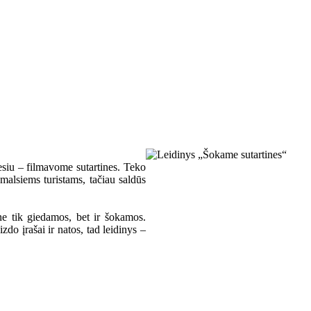
esiu – filmavome sutartines. Teko
smalsiems turistams, tačiau saldūs
 ne tik giedamos, bet ir šokamos.
zdo įrašai ir natos, tad leidinys –