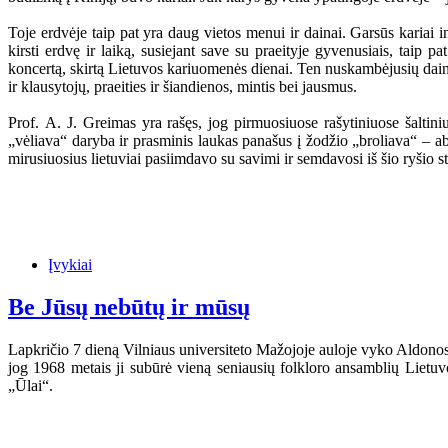
Toje erdvėje taip pat yra daug vietos menui ir dainai. Garsūs kariai i
kirsti erdvę ir laiką, susiejant save su praeityje gyvenusiais, taip 
koncertą, skirtą Lietuvos kariuomenės dienai. Ten nuskambėjusių dainų 
ir klausytojų, praeities ir šiandienos, mintis bei jausmus.
Prof. A. J. Greimas yra rašęs, jog pirmuosiuose rašytiniuose šaltini
„vėliava“ daryba ir prasminis laukas panašus į žodžio „broliava“ – a
mirusiuosius lietuviai pasiimdavo su savimi ir semdavosi iš šio ryšio st
Įvykiai
Be Jūsų nebūtų ir mūsų
Lapkričio 7 dieną Vilniaus universiteto Mažojoje auloje vyko Aldonos 
jog 1968 metais ji subūrė vieną seniausių folkloro ansamblių Lietu
„Ūlai“.