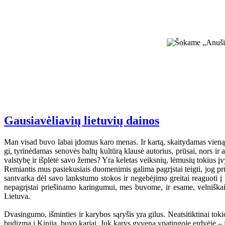
Gausiavėliavių lietuvių dainos
Man visad buvo labai įdomus karo menas. Ir kartą, skaitydamas vieną g
gi, tyrinėdamas senovės baltų kultūrą klausė autorius, prūsai, nors ir 
valstybę ir išplėtė savo žemes? Yra keletas veiksnių, lėmusių tokius įv
Remiantis mus pasiekusiais duomenimis galima pagrįstai teigti, jog prūs
santvarka dėl savo lankstumo stokos ir negebėjimo greitai reaguoti į 
nepagrįstai priešinamo karingumui, mes buvome, ir esame, velniškai 
Lietuva.
Dvasingumo, išminties ir karybos sąryšis yra gilus. Neatsitiktinai to
budizmą į Kiniją, buvo kariai. Juk karys gyvena ypatingoje erdvėje – 