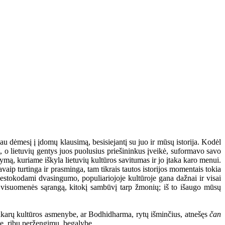
u dėmesį į įdomų klausimą, besisiejantį su juo ir mūsų istorija. Kodėl
at, o lietuvių gentys juos puolusius priešininkus įveikė, suformavo savo
kymą, kuriame iškyla lietuvių kultūros savitumas ir jo įtaka karo menui.
vaip turtinga ir prasminga, tam tikrais tautos istorijos momentais tokia
 nestokodami dvasingumo, populiariojoje kultūroje gana dažnai ir visai
nę visuomenės sąrangą, kitokį sambūvį tarp žmonių; iš to išaugo mūsų
 Vakarų kultūros asmenybe, ar Bodhidharma, rytų išminčius, atnešęs
čan
me, ribų peržengimu, begalybe.