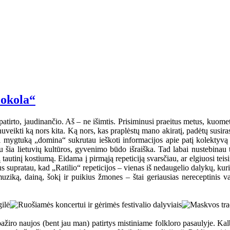
lokola“
atirto, jaudinančio. Aš – ne išimtis. Prisiminusi praeitus metus, kuom
uveikti ką nors kita. Ką nors, kas praplėstų mano akiratį, padėtų susira
mygtuką „domina“ sukrutau ieškoti informacijos apie patį kolektyvą ir
u šia lietuvių kultūros, gyvenimo būdo išraiška. Tad labai nustebinau t
autinį kostiumą. Eidama į pirmąją repeticiją svarsčiau, ar elgiuosi teisin
kus supratau, kad „Ratilio“ repeticijos – vienas iš nedaugelio dalykų, k
uziką, dainą, šokį ir puikius žmones – štai geriausias nereceptinis vais
s pažiro naujos (bent jau man) patirtys mistiniame folkloro pasaulyje. K