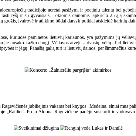
ndoeuropiečių tradicijoje neretai pasižymi ir poetiniu talentu bei gebėji
pat rasti ryšį ir su gyvaisiais. Tokiomis dainomis lapkričio 25-ąją sk
grožis, įvairovė ir atlikimo būdai darsyk puikiai atskleidė karinių dain
uose, kuriuose paminėtos lietuvių kariaunos, yra pažymima jų vėliavų 
bu jie nusako kažko daugį. Vėliavos atveju – dvasių, vėlių. Tad lietuvi
iprybės ir jėgų. Panašią galią turi ir lietuvių dainos, per šimtmečius kurt
Ragevičienės jubiliejinis vakaras bei knygos „Medeina, elniai mus paliko
voje „Ratilio“. Po to Aldona Ragevičienė padėjo susikurti ir vadovavo