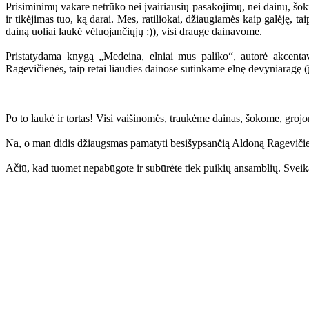
Prisiminimų vakare netrūko nei įvairiausių pasakojimų, nei dainų, šokių
ir tikėjimas tuo, ką darai. Mes, ratiliokai, džiaugiamės kaip galėję, t
dainą uoliai laukė vėluojančiųjų :)), visi drauge dainavome.
Pristatydama knygą „Medeina, elniai mus paliko“, autorė akcentavo
Ragevičienės, taip retai liaudies dainose sutinkame elnę devyniaragę 
Po to laukė ir tortas! Visi vaišinomės, traukėme dainas, šokome, grojom
Na, o man didis džiaugsmas pamatyti besišypsančią Aldoną Ragevičien
Ačiū, kad tuomet nepabūgote ir subūrėte tiek puikių ansamblių. Sve