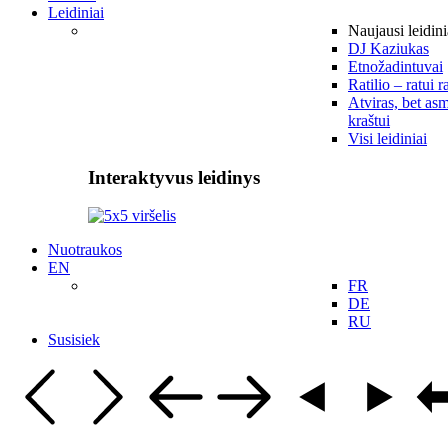
Leidiniai
Naujausi leidini
DJ Kaziukas
Etnožadintuvai
Ratilio – ratui r
Atviras, bet asm
kraštui
Visi leidiniai
Interaktyvus leidinys
Nuotraukos
EN
FR
DE
RU
Susisiek