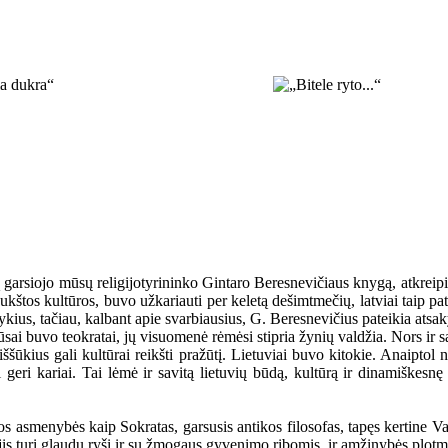
arsiojo mūsų religijotyrininko Gintaro Beresnevičiaus knygą, atkreipia
aukštos kultūros, buvo užkariauti per keletą dešimtmečių, latviai taip p
ykius, tačiau, kalbant apie svarbiausius, G. Beresnevičius pateikia atsa
ai buvo teokratai, jų visuomenė rėmėsi stipria žynių valdžia. Nors ir sa
iššūkius gali kultūrai reikšti pražūtį. Lietuviai buvo kitokie. Anaiptol
geri kariai. Tai lėmė ir savitą lietuvių būdą, kultūrą ir dinamiškes
kios asmenybės kaip Sokratas, garsusis antikos filosofas, tapęs kertine
jis turi glaudų ryšį ir su žmogaus gyvenimo ribomis, ir amžinybės plot