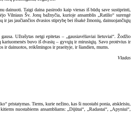
mu dainuoti. Taigi daina pasirodo kaip vienas iš būdų save sustiprinti,
ambėjo Vilniaus Šv. Jonų bažnyčia, kurioje ansamblis „Ratilio“ surengė
ų ir jas jaučiančios dvasios stiprybę bei išsakė žmonių, dainuojančiųjų
gausa. Užrašytas netgi epitetas – „gausiavėliaviai lietuviai“. Žodžio
ų kariuomenės buvo iš dvasių – gyvųjų ir mirusiųjų. Savo protėvius ir
os ir dainuotos, reikšmingos ir praeityje, ir šiandien, mums.
Vladas
“ pristatymas. Tiems, kurie nežino, kas ši nuostabi ponia, atskleisiu,
 kitiems nuostabiems ansambliams: „Dijūtai“, „Radastai“, „Apyniui“,