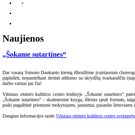
Naujienos
„Šokame sutartines“
Dar vasarą Simono Daukanto kiemą išbraižėme įvairiausiais choreograf
paplušėti, nepamirštant derinti atlikimo su skrydžių tvarkaraščiu (ta
darbo vaisiai jau čia!
Vilniaus etninės kultūros centro leidinyje „Šokame sutartines“ pate
„Šokame sutartines“ – skaitmeninė knyga, išleista
epub
formatu, taigi
puiki pagalbinė priemonė mokytojams, jaunimui, pasaulio lietuviams i
Daugiau informacijos rasite
Vilniaus etninės kultūros centro svetainėj