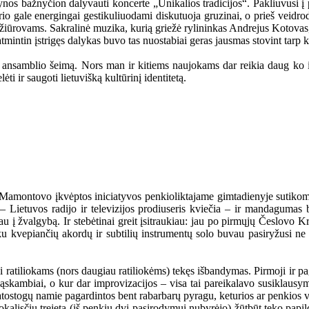
ynos bažnyčion dalyvauti koncerte „Unikalios tradicijos“. Pakliuvusi į 
o gale energingai gestikuliuodami diskutuoja gruzinai, o prieš veidrodį
ms žiūrovams. Sakralinė muzika, kurią griežė rylininkas Andrejus Kotovas
atmintin įstrigęs dalykas buvo tas nuostabiai geras jausmas stovint tarp ki
o ansamblio šeimą. Nors man ir kitiems naujokams dar reikia daug ko i
 ir saugoti lietuvišką kultūrinį identitetą.
amontovo įkvėptos iniciatyvos penkioliktajame gimtadienyje sutikome i
k – Lietuvos radijo ir televizijos prodiuseris kviečia – ir mandagumas
 į žvalgybą. Ir stebėtinai greit įsitraukiau: jau po pirmųjų Česlovo K
vepiančių akordų ir subtilių instrumentų solo buvau pasiryžusi ne tik 
si ratiliokams (nors daugiau ratiliokėms) tekęs išbandymas. Pirmoji ir p
sąskambiai, o kur dar improvizacijos – visa tai pareikalavo susiklausym
 atostogų namie pagardintos bent rabarbarų pyragu, keturios ar penkios val
kalisčių trejetą (iš penkių dvi pasirodymui nubyrėjo) žūtbūt teko papi