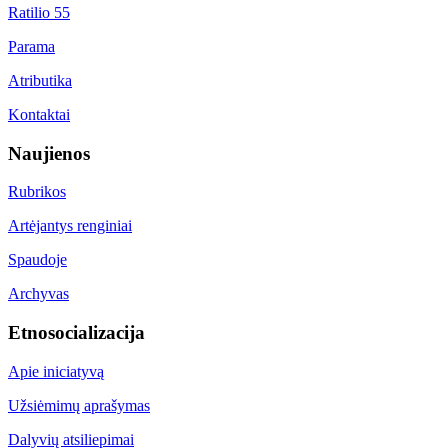
Ratilio 55
Parama
Atributika
Kontaktai
Naujienos
Rubrikos
Artėjantys renginiai
Spaudoje
Archyvas
Etnosocializacija
Apie iniciatyvą
Užsiėmimų aprašymas
Dalyvių atsiliepimai