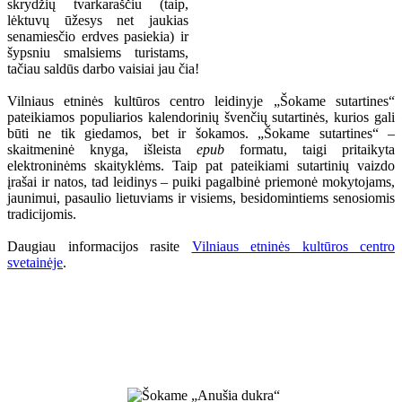
skrydžių tvarkaraščiu (taip,
lėktuvų ūžesys net jaukias
senamiesčio erdves pasiekia) ir
šypsniu smalsiems turistams,
tačiau saldūs darbo vaisiai jau čia!
Vilniaus etninės kultūros centro leidinyje „Šokame sutartines“
pateikiamos populiarios kalendorinių švenčių sutartinės, kurios gali
būti ne tik giedamos, bet ir šokamos. „Šokame sutartines“ –
skaitmeninė knyga, išleista
epub
formatu, taigi pritaikyta
elektroninėms skaityklėms. Taip pat pateikiami sutartinių vaizdo
įrašai ir natos, tad leidinys – puiki pagalbinė priemonė mokytojams,
jaunimui, pasaulio lietuviams ir visiems, besidomintiems senosiomis
tradicijomis.
Daugiau informacijos rasite
Vilniaus etninės kultūros centro
svetainėje
.