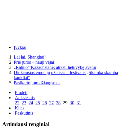
Įvykiai
Lai lai, Shanghai!
Prie jūros – nauji vėjai
„Ratilio“ Kazachstane: atrasti lietuvybę svetur
Didžiausias emocijų užtaisas – festivalis „Skamba skamba
kankliai“
Pasikartojimo džiaugsmas
Pradėti
Ankstesnis
22
23
24
25
26
27
28
29
30
31
Kitas
Paskutinis
Artimiausi renginiai