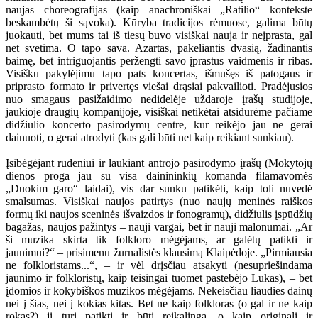
naujas choreografijas (kaip anachroniškai „Ratilio“ kontekste
beskambėtų ši sąvoka). Kūryba tradicijos rėmuose, galima būtų
juokauti, bet mums tai iš tiesų buvo visiškai nauja ir neįprasta, gal
net svetima. O tapo sava. Azartas, pakeliantis dvasią, žadinantis
baimę, bet intriguojantis peržengti savo įprastus vaidmenis ir ribas.
Visišku pakylėjimu tapo pats koncertas, išmušęs iš patogaus ir
priprasto formato ir privertęs viešai drąsiai pakvailioti. Pradėjusios
nuo smagaus pasižaidimo nedidelėje uždaroje įrašų studijoje,
jaukioje draugių kompanijoje, visiškai netikėtai atsidūrėme pačiame
didžiulio koncerto pasirodymų centre, kur reikėjo jau ne gerai
dainuoti, o gerai atrodyti (kas gali būti net kaip reikiant sunkiau).
Įsibėgėjant rudeniui ir laukiant antrojo pasirodymo įrašų (Mokytojų
dienos proga jau su visa dainininkių komanda filamavomės
„Duokim garo“ laidai), vis dar sunku patikėti, kaip toli nuvedė
smalsumas. Visiškai naujos patirtys (nuo naujų meninės raiškos
formų iki naujos sceninės išvaizdos ir fonogramų), didžiulis įspūdžių
bagažas, naujos pažintys – nauji vargai, bet ir nauji malonumai. „Ar
ši muzika skirta tik folkloro mėgėjams, ar galėtų patikti ir
jaunimui?“ – prisimenu žurnalistės klausimą Klaipėdoje. „Pirmiausia
ne folkloristams...“, – ir vėl drįsčiau atsakyti (nesupriešindama
jaunimo ir folkloristų, kaip teisingai tuomet pastebėjo Lukas), – bet
įdomios ir kokybiškos muzikos mėgėjams. Nekeisčiau liaudies dainų
nei į šias, nei į kokias kitas. Bet ne kaip folkloras (o gal ir ne kaip
rokas?) ji turi patikti ir būti reikalinga, o kaip originali ir