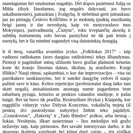
mandagumas bei smalsumas nugalėjo. Dėl drąsos pasiėmusi Juliją su
Milda (išsyk žinodamos, jog negalės dalyvauti, jos buvo
sukalbamesnės), patraukiau į žvalgybą. Ir stebėtinai greit įsitraukiau:
jau po pirmųjų Česlovo Kriščiūno ir jo mokinių (puikių muzikantų
beigi jaunų ir dar nevedusių, kaip vis motyvuodavo mus
Mokytojas), pasivadinusių „Čiutyta“, roku kvepiančių akordų ir
subtilių instrumentų solo buvau pasiryžusi ne tik pati leistis į
nuotykį, bet ir šia mintimi sugundyti visą dainininkių draugiją.
Ir iš tiesų, vasariška avantiūra įvyko. „Folkšokas 2017“ – taip
vadinosi ratiliokams (nors daugiau ratiliokėms) tekęs išbandymas.
Pirmoji ir pagrindinė mūsų užduotis buvo gražiai įdainuoti keturias
kone iki kraujo žinomas dainas, tiksliau, jų aranžuotes. Kurgi
iššūkis? Nauji ritmai, sąskambiai, o kur dar improvizacijos – visa tai
pareikalavo susiklausymo, bet ir suteikė daugybę erdvės iš naujo
pažinti save ir kitas. Kelios repeticijos (profesionalai daug laiko tam
skirti negali), atsisakiusioms atostogų namie pagardintos bent
rabarbarų pyragu, keturios ar penkios valandos studijoje, ir įrašai
baigti. Bet tai buvo tik pradžia. Besiruošiant išvykai į Klaipėdą, kur
rugpjūčio viduryje vyko Didysis Koncertas, vokalisčių trejetą (iš
penkių dvi pasirodymui nubyrėjo) žūtbūt teko papildyti.
„Granskveras“, „Hakerių“ ir „Tado Blindos“ polkos, arba tiesiog –
šokiai. Neslėpsiu, iškart susierzinau – šios melodijos toli gražu
nežavėjo taip, kaip pirmosios. Bet savaitė intensyvaus darbo, ir iki
skausmo įkaitinta vaizduotė bei kūnai davė vaisių – tris visiškai