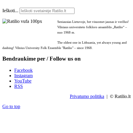
Ieškoti...
Seniausias Lietuvoje, bet visuomet jaunas ir veržlus!
Vilniaus universiteto folkloro ansamblis „Ratilio“ –
nuo 1968 m.
The oldest one in Lithuania, yet always young and
dashing! Vilnius University Folk Ensemble "Ratilio" – since 1968.
Bendraukime per / Follow us on
Facebook
Instagram
YouTube
RSS
Privatumo politika
| © Ratilio.lt
Go to top