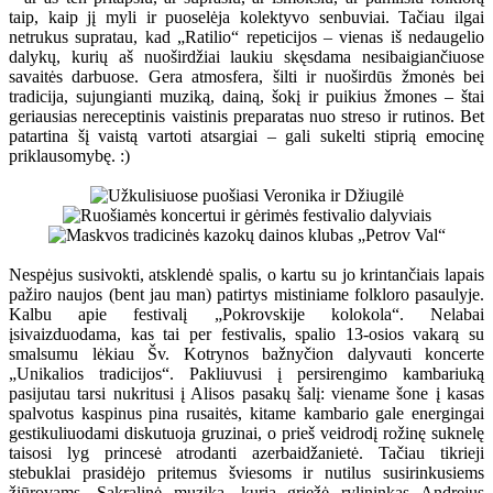
taip, kaip jį myli ir puoselėja kolektyvo senbuviai. Tačiau ilgai
netrukus supratau, kad „Ratilio“ repeticijos – vienas iš nedaugelio
dalykų, kurių aš nuoširdžiai laukiu skęsdama nesibaigiančiuose
savaitės darbuose. Gera atmosfera, šilti ir nuoširdūs žmonės bei
tradicija, sujungianti muziką, dainą, šokį ir puikius žmones – štai
geriausias nereceptinis vaistinis preparatas nuo streso ir rutinos. Bet
patartina šį vaistą vartoti atsargiai – gali sukelti stiprią emocinę
priklausomybę. :)
Nespėjus susivokti, atsklendė spalis, o kartu su jo krintančiais lapais
pažiro naujos (bent jau man) patirtys mistiniame folkloro pasaulyje.
Kalbu apie festivalį „Pokrovskije kolokola“. Nelabai
įsivaizduodama, kas tai per festivalis, spalio 13-osios vakarą su
smalsumu lėkiau Šv. Kotrynos bažnyčion dalyvauti koncerte
„Unikalios tradicijos“. Pakliuvusi į persirengimo kambariuką
pasijutau tarsi nukritusi į Alisos pasakų šalį: viename šone į kasas
spalvotus kaspinus pina rusaitės, kitame kambario gale energingai
gestikuliuodami diskutuoja gruzinai, o prieš veidrodį rožinę suknelę
taisosi lyg princesė atrodanti azerbaidžanietė. Tačiau tikrieji
stebuklai prasidėjo pritemus šviesoms ir nutilus susirinkusiems
žiūrovams. Sakralinė muzika, kurią griežė rylininkas Andrejus