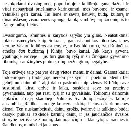
nestokodami dvasingumo, populiariojoje kultūroje gana dažnai ir
visai nepagrįstai priešinamo karingumui, mes buvome, ir esame,
velniškai geri kariai. Tai lėmė ir savitą lietuvių būdą, kultūrą ir
dinamiškesnę visuomenės sąrangą, kitokį sambūvį tarp žmonių; iš to
išaugo mūsų Lietuva.
Dvasingumo, išminties ir karybos sąryšis yra gilus. Neatsitiktinai
tokios asmenybės kaip Sokratas, garsusis antikos filosofas, tapęs
kertine Vakarų kultūros asmenybe, ar Bodhidharma, rytų išminčius,
atnešęs
čan
budizmą į Kiniją, buvo kariai. Juk karys gyvena
ypatingoje erdvėje – jis turi glaudų ryšį ir su žmogaus gyvenimo
ribomis, ir amžinybės plotme, ribų peržengimu, begalybe.
Toje erdvėje taip pat yra daug vietos menui ir dainai. Garsūs kariai
indoeuropiečių tradicijoje neretai pasižymi ir poetiniu talentu bei
gebėjimu dainuoti. Taigi daina pasirodo kaip vienas iš būdų save
sustiprinti, kirsti erdvę ir laiką, susiejant save su praeityje
gyvenusiais, taip pat rasti ryšį ir su gyvaisiais. Tokiomis dainomis
lapkričio 25-ąją skambėjo Vilniaus Šv. Jonų bažnyčia, kurioje
ansamblis „Ratilio“ surengė koncertą, skirtą Lietuvos kariuomenės
dienai. Ten nuskambėjusių dainų grožis, įvairovė ir atlikimo būdai
darsyk puikiai atskleidė karinių dainų ir jas jaučiančios dvasios
stiprybę bei išsakė žmonių, dainuojančiųjų ir klausytojų, praeities ir
šiandienos, mintis bei jausmus.