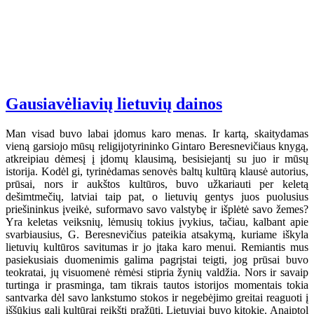
Gausiavėliavių lietuvių dainos
Man visad buvo labai įdomus karo menas. Ir kartą, skaitydamas
vieną garsiojo mūsų religijotyrininko Gintaro Beresnevičiaus knygą,
atkreipiau dėmesį į įdomų klausimą, besisiejantį su juo ir mūsų
istorija. Kodėl gi, tyrinėdamas senovės baltų kultūrą klausė autorius,
prūsai, nors ir aukštos kultūros, buvo užkariauti per keletą
dešimtmečių, latviai taip pat, o lietuvių gentys juos puolusius
priešininkus įveikė, suformavo savo valstybę ir išplėtė savo žemes?
Yra keletas veiksnių, lėmusių tokius įvykius, tačiau, kalbant apie
svarbiausius, G. Beresnevičius pateikia atsakymą, kuriame iškyla
lietuvių kultūros savitumas ir jo įtaka karo menui. Remiantis mus
pasiekusiais duomenimis galima pagrįstai teigti, jog prūsai buvo
teokratai, jų visuomenė rėmėsi stipria žynių valdžia. Nors ir savaip
turtinga ir prasminga, tam tikrais tautos istorijos momentais tokia
santvarka dėl savo lankstumo stokos ir negebėjimo greitai reaguoti į
iššūkius gali kultūrai reikšti pražūtį. Lietuviai buvo kitokie. Anaiptol