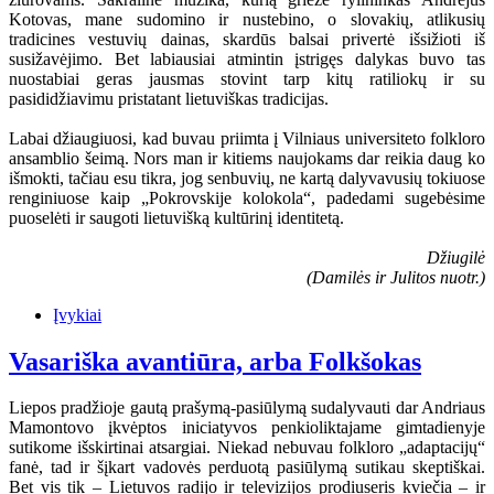
Kotovas, mane sudomino ir nustebino, o slovakių, atlikusių
tradicines vestuvių dainas, skardūs balsai privertė išsižioti iš
susižavėjimo. Bet labiausiai atmintin įstrigęs dalykas buvo tas
nuostabiai geras jausmas stovint tarp kitų ratiliokų ir su
pasididžiavimu pristatant lietuviškas tradicijas.
Labai džiaugiuosi, kad buvau priimta į Vilniaus universiteto folkloro
ansamblio šeimą. Nors man ir kitiems naujokams dar reikia daug ko
išmokti, tačiau esu tikra, jog senbuvių, ne kartą dalyvavusių tokiuose
renginiuose kaip „Pokrovskije kolokola“, padedami sugebėsime
puoselėti ir saugoti lietuvišką kultūrinį identitetą.
Džiugilė
(Damilės ir Julitos nuotr.)
Įvykiai
Vasariška avantiūra, arba Folkšokas
Liepos pradžioje gautą prašymą-pasiūlymą sudalyvauti dar Andriaus
Mamontovo įkvėptos iniciatyvos penkioliktajame gimtadienyje
sutikome išskirtinai atsargiai. Niekad nebuvau folkloro „adaptacijų“
fanė, tad ir šįkart vadovės perduotą pasiūlymą sutikau skeptiškai.
Bet vis tik – Lietuvos radijo ir televizijos prodiuseris kviečia – ir