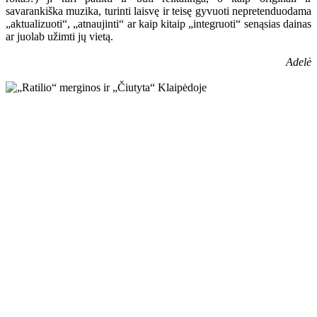
savarankiška muzika, turinti laisvę ir teisę gyvuoti nepretenduodama
„aktualizuoti“, „atnaujinti“ ar kaip kitaip „integruoti“ senąsias dainas
ar juolab užimti jų vietą.
Adelė