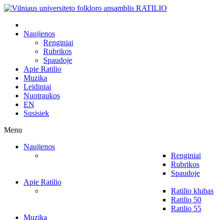
Naujienos
Renginiai
Rubrikos
Spaudoje
Apie Ratilio
Muzika
Leidiniai
Nuotraukos
EN
Susisiek
Menu
Naujienos
Renginiai
Rubrikos
Spaudoje
Apie Ratilio
Ratilio klubas
Ratilio 50
Ratilio 55
Muzika