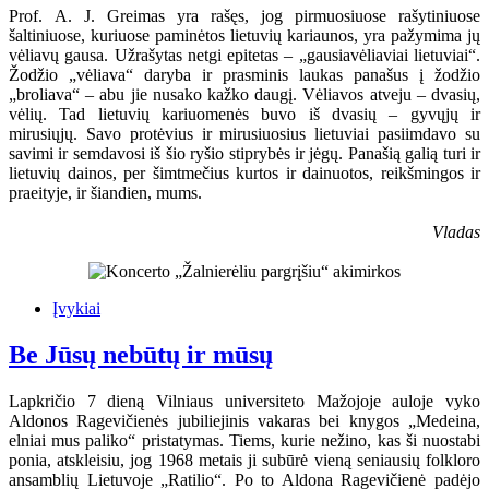
Prof. A. J. Greimas yra rašęs, jog pirmuosiuose rašytiniuose
šaltiniuose, kuriuose paminėtos lietuvių kariaunos, yra pažymima jų
vėliavų gausa. Užrašytas netgi epitetas – „gausiavėliaviai lietuviai“.
Žodžio „vėliava“ daryba ir prasminis laukas panašus į žodžio
„broliava“ – abu jie nusako kažko daugį. Vėliavos atveju – dvasių,
vėlių. Tad lietuvių kariuomenės buvo iš dvasių – gyvųjų ir
mirusiųjų. Savo protėvius ir mirusiuosius lietuviai pasiimdavo su
savimi ir semdavosi iš šio ryšio stiprybės ir jėgų. Panašią galią turi ir
lietuvių dainos, per šimtmečius kurtos ir dainuotos, reikšmingos ir
praeityje, ir šiandien, mums.
Vladas
Įvykiai
Be Jūsų nebūtų ir mūsų
Lapkričio 7 dieną Vilniaus universiteto Mažojoje auloje vyko
Aldonos Ragevičienės jubiliejinis vakaras bei knygos „Medeina,
elniai mus paliko“ pristatymas. Tiems, kurie nežino, kas ši nuostabi
ponia, atskleisiu, jog 1968 metais ji subūrė vieną seniausių folkloro
ansamblių Lietuvoje „Ratilio“. Po to Aldona Ragevičienė padėjo