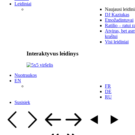
Leidiniai
Naujausi leidini
DJ Kaziukas
Etnožadintuvai
Ratilio – ratui r
Atviras, bet asm
kraštui
Visi leidiniai
Interaktyvus leidinys
Nuotraukos
EN
FR
DE
RU
Susisiek