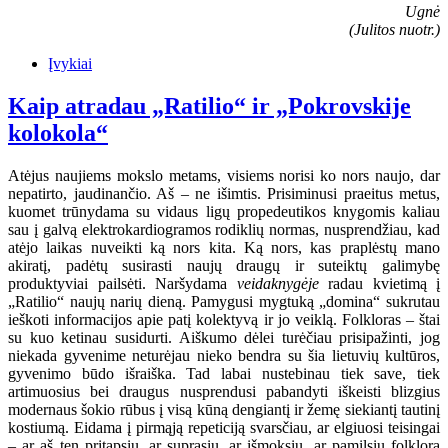
Ugnė
(Julitos nuotr.)
Įvykiai
Kaip atradau „Ratilio“ ir „Pokrovskije
kolokola“
Atėjus naujiems mokslo metams, visiems norisi ko nors naujo, dar
nepatirto, jaudinančio. Aš – ne išimtis. Prisiminusi praeitus metus,
kuomet trūnydama su vidaus ligų propedeutikos knygomis kaliau
sau į galvą elektrokardiogramos rodiklių normas, nusprendžiau, kad
atėjo laikas nuveikti ką nors kita. Ką nors, kas praplėstų mano
akiratį, padėtų susirasti naujų draugų ir suteiktų galimybę
produktyviai pailsėti. Naršydama
veidaknygėje
radau kvietimą į
„Ratilio“ naujų narių dieną. Pamygusi mygtuką „domina“ sukrutau
ieškoti informacijos apie patį kolektyvą ir jo veiklą. Folkloras – štai
su kuo ketinau susidurti. Aiškumo dėlei turėčiau prisipažinti, jog
niekada gyvenime neturėjau nieko bendra su šia lietuvių kultūros,
gyvenimo būdo išraiška. Tad labai nustebinau tiek save, tiek
artimuosius bei draugus nusprendusi pabandyti iškeisti blizgius
modernaus šokio rūbus į visą kūną dengiantį ir žemę siekiantį tautinį
kostiumą. Eidama į pirmąją repeticiją svarsčiau, ar elgiuosi teisingai
– ar aš ten pritapsiu, ar suprasiu, ar išmoksiu, ar pamilsiu folklorą