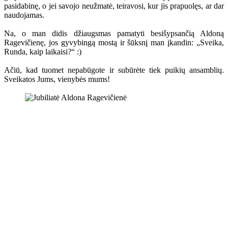
pasidabinę, o jei savojo neužmatė, teiravosi, kur jis prapuolęs, ar dar
naudojamas.
Na, o man didis džiaugsmas pamatyti besišypsančią Aldoną
Ragevičienę, jos gyvybingą mostą ir šūksnį man įkandin: „Sveika,
Runda, kaip laikaisi?“ :)
Ačiū, kad tuomet nepabūgote ir subūrėte tiek puikių ansamblių.
Sveikatos Jums, vienybės mums!