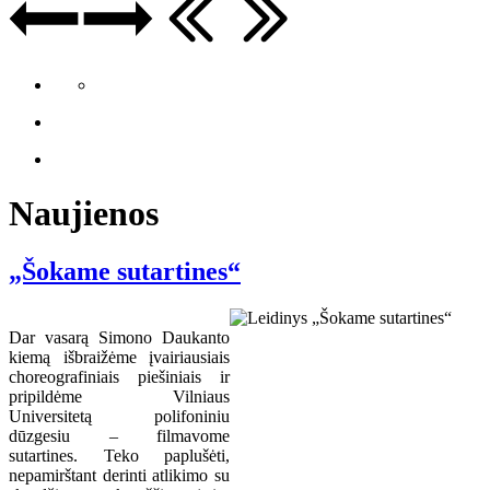
Naujienos
„Šokame sutartines“
Dar vasarą Simono Daukanto
kiemą išbraižėme įvairiausiais
choreografiniais piešiniais ir
pripildėme Vilniaus
Universitetą polifoniniu
dūzgesiu – filmavome
sutartines. Teko paplušėti,
nepamirštant derinti atlikimo su