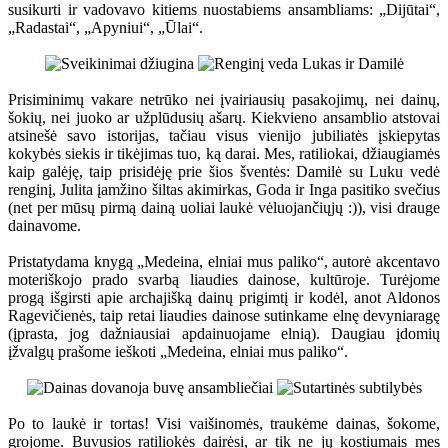
susikurti ir vadovavo kitiems nuostabiems ansambliams: „Dijūtai“,
„Radastai“, „Apyniui“, „Ūlai“.
Prisiminimų vakare netrūko nei įvairiausių pasakojimų, nei dainų,
šokių, nei juoko ar užplūdusių ašarų. Kiekvieno ansamblio atstovai
atsinešė savo istorijas, tačiau visus vienijo jubiliatės įskiepytas
kokybės siekis ir tikėjimas tuo, ką darai. Mes, ratiliokai, džiaugiamės
kaip galėję, taip prisidėję prie šios šventės: Damilė su Luku vedė
renginį, Julita įamžino šiltas akimirkas, Goda ir Inga pasitiko svečius
(net per mūsų pirmą dainą uoliai laukė vėluojančiųjų :)), visi drauge
dainavome.
Pristatydama knygą „Medeina, elniai mus paliko“, autorė akcentavo
moteriškojo prado svarbą liaudies dainose, kultūroje. Turėjome
progą išgirsti apie archajišką dainų prigimtį ir kodėl, anot Aldonos
Ragevičienės, taip retai liaudies dainose sutinkame elnę devyniaragę
(įprasta, jog dažniausiai apdainuojame elnią). Daugiau įdomių
įžvalgų prašome ieškoti „Medeina, elniai mus paliko“.
Po to laukė ir tortas! Visi vaišinomės, traukėme dainas, šokome,
grojome. Buvusios ratiliokės dairėsi, ar tik ne jų kostiumais mes