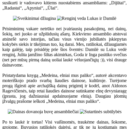
susikurti ir vadovavo kitiems nuostabiems ansambliams: „Dijūtai“,
„Radastai“, „Apyniui“, „Ūlai“.
Prisiminimų vakare netrūko nei įvairiausių pasakojimų, nei dainų,
šokių, nei juoko ar užplūdusių ašarų. Kiekvieno ansamblio atstovai
atsinešė savo istorijas, tačiau visus vienijo jubiliatės įskiepytas
kokybės siekis ir tikėjimas tuo, ką darai. Mes, ratiliokai, džiaugiamės
kaip galėję, taip prisidėję prie šios šventės: Damilė su Luku vedė
renginį, Julita įamžino šiltas akimirkas, Goda ir Inga pasitiko svečius
(net per mūsų pirmą dainą uoliai laukė vėluojančiųjų :)), visi drauge
dainavome.
Pristatydama knygą „Medeina, elniai mus paliko“, autorė akcentavo
moteriškojo prado svarbą liaudies dainose, kultūroje. Turėjome
progą išgirsti apie archajišką dainų prigimtį ir kodėl, anot Aldonos
Ragevičienės, taip retai liaudies dainose sutinkame elnę devyniaragę
(įprasta, jog dažniausiai apdainuojame elnią). Daugiau įdomių
įžvalgų prašome ieškoti „Medeina, elniai mus paliko“.
Po to laukė ir tortas! Visi vaišinomės, traukėme dainas, šokome,
grojome. Buvusios ratiliokės dairėsi, ar tik ne jų kostiumais mes