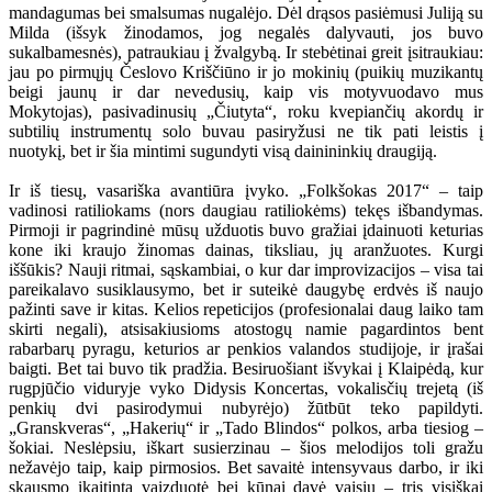
mandagumas bei smalsumas nugalėjo. Dėl drąsos pasiėmusi Juliją su
Milda (išsyk žinodamos, jog negalės dalyvauti, jos buvo
sukalbamesnės), patraukiau į žvalgybą. Ir stebėtinai greit įsitraukiau:
jau po pirmųjų Česlovo Kriščiūno ir jo mokinių (puikių muzikantų
beigi jaunų ir dar nevedusių, kaip vis motyvuodavo mus
Mokytojas), pasivadinusių „Čiutyta“, roku kvepiančių akordų ir
subtilių instrumentų solo buvau pasiryžusi ne tik pati leistis į
nuotykį, bet ir šia mintimi sugundyti visą dainininkių draugiją.
Ir iš tiesų, vasariška avantiūra įvyko. „Folkšokas 2017“ – taip
vadinosi ratiliokams (nors daugiau ratiliokėms) tekęs išbandymas.
Pirmoji ir pagrindinė mūsų užduotis buvo gražiai įdainuoti keturias
kone iki kraujo žinomas dainas, tiksliau, jų aranžuotes. Kurgi
iššūkis? Nauji ritmai, sąskambiai, o kur dar improvizacijos – visa tai
pareikalavo susiklausymo, bet ir suteikė daugybę erdvės iš naujo
pažinti save ir kitas. Kelios repeticijos (profesionalai daug laiko tam
skirti negali), atsisakiusioms atostogų namie pagardintos bent
rabarbarų pyragu, keturios ar penkios valandos studijoje, ir įrašai
baigti. Bet tai buvo tik pradžia. Besiruošiant išvykai į Klaipėdą, kur
rugpjūčio viduryje vyko Didysis Koncertas, vokalisčių trejetą (iš
penkių dvi pasirodymui nubyrėjo) žūtbūt teko papildyti.
„Granskveras“, „Hakerių“ ir „Tado Blindos“ polkos, arba tiesiog –
šokiai. Neslėpsiu, iškart susierzinau – šios melodijos toli gražu
nežavėjo taip, kaip pirmosios. Bet savaitė intensyvaus darbo, ir iki
skausmo įkaitinta vaizduotė bei kūnai davė vaisių – tris visiškai