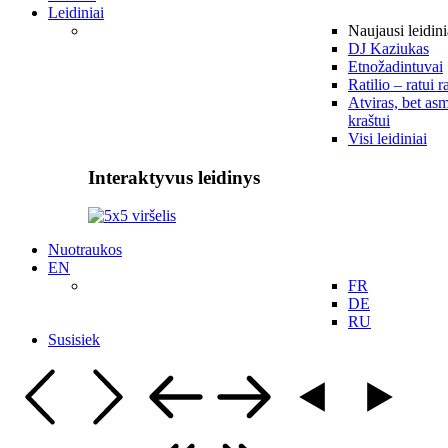
Leidiniai
Naujausi leidini
DJ Kaziukas
Etnožadintuvai
Ratilio – ratui r
Atviras, bet asm
kraštui
Visi leidiniai
Interaktyvus leidinys
Nuotraukos
EN
FR
DE
RU
Susisiek