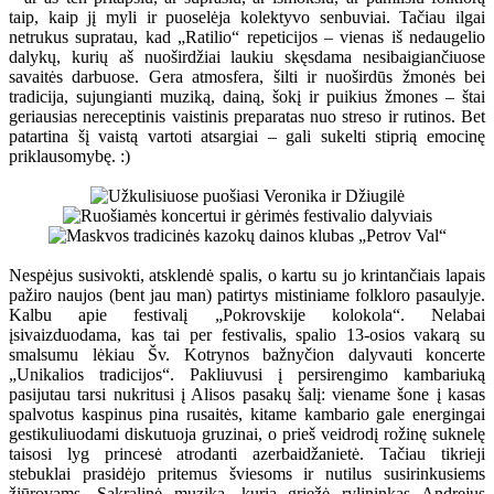
taip, kaip jį myli ir puoselėja kolektyvo senbuviai. Tačiau ilgai
netrukus supratau, kad „Ratilio“ repeticijos – vienas iš nedaugelio
dalykų, kurių aš nuoširdžiai laukiu skęsdama nesibaigiančiuose
savaitės darbuose. Gera atmosfera, šilti ir nuoširdūs žmonės bei
tradicija, sujungianti muziką, dainą, šokį ir puikius žmones – štai
geriausias nereceptinis vaistinis preparatas nuo streso ir rutinos. Bet
patartina šį vaistą vartoti atsargiai – gali sukelti stiprią emocinę
priklausomybę. :)
Nespėjus susivokti, atsklendė spalis, o kartu su jo krintančiais lapais
pažiro naujos (bent jau man) patirtys mistiniame folkloro pasaulyje.
Kalbu apie festivalį „Pokrovskije kolokola“. Nelabai
įsivaizduodama, kas tai per festivalis, spalio 13-osios vakarą su
smalsumu lėkiau Šv. Kotrynos bažnyčion dalyvauti koncerte
„Unikalios tradicijos“. Pakliuvusi į persirengimo kambariuką
pasijutau tarsi nukritusi į Alisos pasakų šalį: viename šone į kasas
spalvotus kaspinus pina rusaitės, kitame kambario gale energingai
gestikuliuodami diskutuoja gruzinai, o prieš veidrodį rožinę suknelę
taisosi lyg princesė atrodanti azerbaidžanietė. Tačiau tikrieji
stebuklai prasidėjo pritemus šviesoms ir nutilus susirinkusiems
žiūrovams. Sakralinė muzika, kurią griežė rylininkas Andrejus