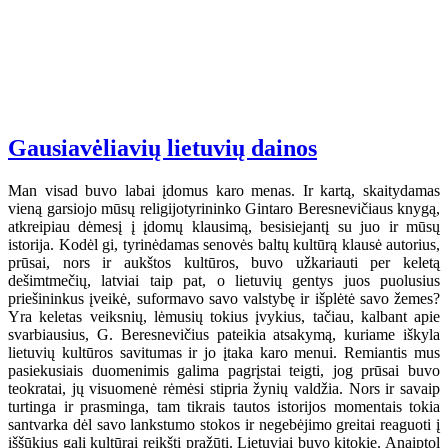
Gausiavėliavių lietuvių dainos
Man visad buvo labai įdomus karo menas. Ir kartą, skaitydamas
vieną garsiojo mūsų religijotyrininko Gintaro Beresnevičiaus knygą,
atkreipiau dėmesį į įdomų klausimą, besisiejantį su juo ir mūsų
istorija. Kodėl gi, tyrinėdamas senovės baltų kultūrą klausė autorius,
prūsai, nors ir aukštos kultūros, buvo užkariauti per keletą
dešimtmečių, latviai taip pat, o lietuvių gentys juos puolusius
priešininkus įveikė, suformavo savo valstybę ir išplėtė savo žemes?
Yra keletas veiksnių, lėmusių tokius įvykius, tačiau, kalbant apie
svarbiausius, G. Beresnevičius pateikia atsakymą, kuriame iškyla
lietuvių kultūros savitumas ir jo įtaka karo menui. Remiantis mus
pasiekusiais duomenimis galima pagrįstai teigti, jog prūsai buvo
teokratai, jų visuomenė rėmėsi stipria žynių valdžia. Nors ir savaip
turtinga ir prasminga, tam tikrais tautos istorijos momentais tokia
santvarka dėl savo lankstumo stokos ir negebėjimo greitai reaguoti į
iššūkius gali kultūrai reikšti pražūtį. Lietuviai buvo kitokie. Anaiptol