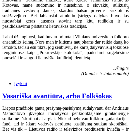
Kotovas, mane sudomino ir nustebino, o slovakių, atlikusių
tradicines vestuvių dainas, skardūs balsai privertė išsižioti iš
susižavėjimo. Bet labiausiai atmintin įstrigęs dalykas buvo tas
nuostabiai geras jausmas stovint tarp kitų ratiliokų ir su
pasididžiavimu pristatant lietuviškas tradicijas.
Labai džiaugiuosi, kad buvau priimta į Vilniaus universiteto folkloro
ansamblio šeimą. Nors man ir kitiems naujokams dar reikia daug ko
išmokti, tačiau esu tikra, jog senbuvių, ne kartą dalyvavusių tokiuose
renginiuose kaip „Pokrovskije kolokola“, padedami sugebėsime
puoselėti ir saugoti lietuvišką kultūrinį identitetą.
Džiugilė
(Damilės ir Julitos nuotr.)
Įvykiai
Vasariška avantiūra, arba Folkšokas
Liepos pradžioje gautą prašymą-pasiūlymą sudalyvauti dar Andriaus
Mamontovo įkvėptos iniciatyvos penkioliktajame gimtadienyje
sutikome išskirtinai atsargiai. Niekad nebuvau folkloro „adaptacijų“
fanė, tad ir šįkart vadovės perduotą pasiūlymą sutikau skeptiškai.
Bet vis tik – Lietuvos radijo ir televizijos prodiuseris kviečia – ir