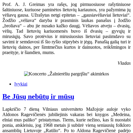
Prof. A. J. Greimas yra rašęs, jog pirmuosiuose rašytiniuose
šaltiniuose, kuriuose paminėtos lietuvių kariaunos, yra pažymima jų
vėliavų gausa. Užrašytas netgi epitetas – „gausiavėliaviai lietuviai“.
Žodžio „vėliava“ daryba ir prasminis laukas panašus į žodžio
„broliava“ – abu jie nusako kažko daugį. Vėliavos atveju – dvasių,
vėlių. Tad lietuvių kariuomenės buvo iš dvasių – gyvųjų ir
mirusiųjų. Savo protėvius ir mirusiuosius lietuviai pasiimdavo su
savimi ir semdavosi iš šio ryšio stiprybės ir jėgų. Panašią galią turi ir
lietuvių dainos, per šimtmečius kurtos ir dainuotos, reikšmingos ir
praeityje, ir šiandien, mums.
Vladas
Įvykiai
Be Jūsų nebūtų ir mūsų
Lapkričio 7 dieną Vilniaus universiteto Mažojoje auloje vyko
Aldonos Ragevičienės jubiliejinis vakaras bei knygos „Medeina,
elniai mus paliko“ pristatymas. Tiems, kurie nežino, kas ši nuostabi
ponia, atskleisiu, jog 1968 metais ji subūrė vieną seniausių folkloro
ansamblių Lietuvoje „Ratilio“. Po to Aldona Ragevičienė padėjo