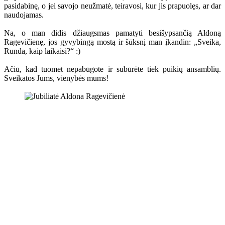
pasidabinę, o jei savojo neužmatė, teiravosi, kur jis prapuolęs, ar dar
naudojamas.
Na, o man didis džiaugsmas pamatyti besišypsančią Aldoną
Ragevičienę, jos gyvybingą mostą ir šūksnį man įkandin: „Sveika,
Runda, kaip laikaisi?“ :)
Ačiū, kad tuomet nepabūgote ir subūrėte tiek puikių ansamblių.
Sveikatos Jums, vienybės mums!