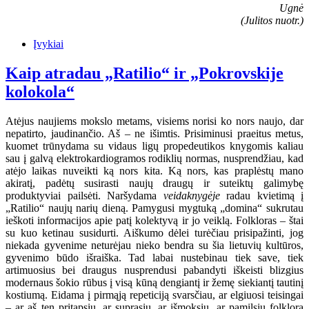
Ugnė
(Julitos nuotr.)
Įvykiai
Kaip atradau „Ratilio“ ir „Pokrovskije
kolokola“
Atėjus naujiems mokslo metams, visiems norisi ko nors naujo, dar
nepatirto, jaudinančio. Aš – ne išimtis. Prisiminusi praeitus metus,
kuomet trūnydama su vidaus ligų propedeutikos knygomis kaliau
sau į galvą elektrokardiogramos rodiklių normas, nusprendžiau, kad
atėjo laikas nuveikti ką nors kita. Ką nors, kas praplėstų mano
akiratį, padėtų susirasti naujų draugų ir suteiktų galimybę
produktyviai pailsėti. Naršydama
veidaknygėje
radau kvietimą į
„Ratilio“ naujų narių dieną. Pamygusi mygtuką „domina“ sukrutau
ieškoti informacijos apie patį kolektyvą ir jo veiklą. Folkloras – štai
su kuo ketinau susidurti. Aiškumo dėlei turėčiau prisipažinti, jog
niekada gyvenime neturėjau nieko bendra su šia lietuvių kultūros,
gyvenimo būdo išraiška. Tad labai nustebinau tiek save, tiek
artimuosius bei draugus nusprendusi pabandyti iškeisti blizgius
modernaus šokio rūbus į visą kūną dengiantį ir žemę siekiantį tautinį
kostiumą. Eidama į pirmąją repeticiją svarsčiau, ar elgiuosi teisingai
– ar aš ten pritapsiu, ar suprasiu, ar išmoksiu, ar pamilsiu folklorą