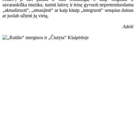
savarankiška muzika, turinti laisvę ir teisę gyvuoti nepretenduodama
„aktualizuoti“, „atnaujinti“ ar kaip kitaip „integruoti“ senąsias dainas
ar juolab užimti jų vietą.
Adelė