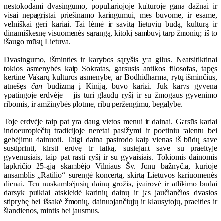
nestokodami dvasingumo, populiariojoje kultūroje gana dažnai ir
visai nepagrįstai priešinamo karingumui, mes buvome, ir esame,
velniškai geri kariai. Tai lėmė ir savitą lietuvių būdą, kultūrą ir
dinamiškesnę visuomenės sąrangą, kitokį sambūvį tarp žmonių; iš to
išaugo mūsų Lietuva.
Dvasingumo, išminties ir karybos sąryšis yra gilus. Neatsitiktinai
tokios asmenybės kaip Sokratas, garsusis antikos filosofas, tapęs
kertine Vakarų kultūros asmenybe, ar Bodhidharma, rytų išminčius,
atnešęs
čan
budizmą į Kiniją, buvo kariai. Juk karys gyvena
ypatingoje erdvėje – jis turi glaudų ryšį ir su žmogaus gyvenimo
ribomis, ir amžinybės plotme, ribų peržengimu, begalybe.
Toje erdvėje taip pat yra daug vietos menui ir dainai. Garsūs kariai
indoeuropiečių tradicijoje neretai pasižymi ir poetiniu talentu bei
gebėjimu dainuoti. Taigi daina pasirodo kaip vienas iš būdų save
sustiprinti, kirsti erdvę ir laiką, susiejant save su praeityje
gyvenusiais, taip pat rasti ryšį ir su gyvaisiais. Tokiomis dainomis
lapkričio 25-ąją skambėjo Vilniaus Šv. Jonų bažnyčia, kurioje
ansamblis „Ratilio“ surengė koncertą, skirtą Lietuvos kariuomenės
dienai. Ten nuskambėjusių dainų grožis, įvairovė ir atlikimo būdai
darsyk puikiai atskleidė karinių dainų ir jas jaučiančios dvasios
stiprybę bei išsakė žmonių, dainuojančiųjų ir klausytojų, praeities ir
šiandienos, mintis bei jausmus.