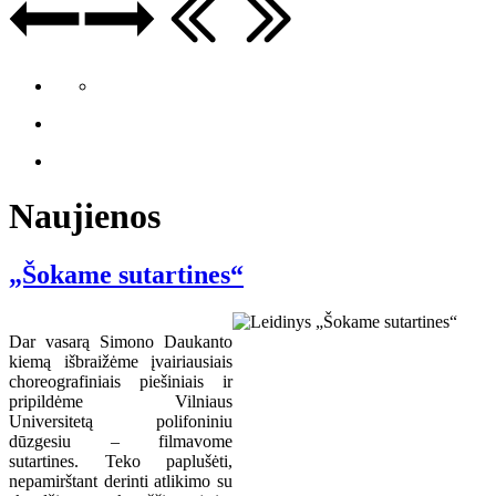
Naujienos
„Šokame sutartines“
Dar vasarą Simono Daukanto
kiemą išbraižėme įvairiausiais
choreografiniais piešiniais ir
pripildėme Vilniaus
Universitetą polifoniniu
dūzgesiu – filmavome
sutartines. Teko paplušėti,
nepamirštant derinti atlikimo su