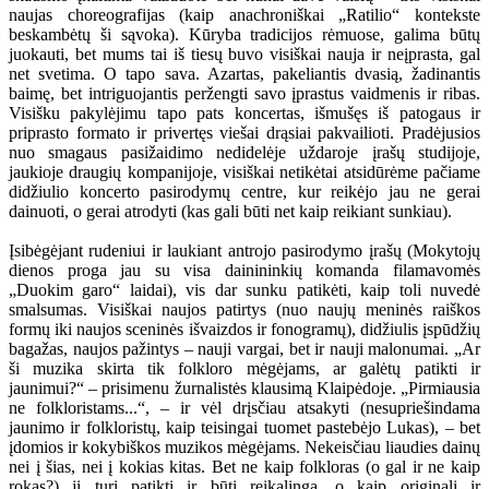
naujas choreografijas (kaip anachroniškai „Ratilio“ kontekste
beskambėtų ši sąvoka). Kūryba tradicijos rėmuose, galima būtų
juokauti, bet mums tai iš tiesų buvo visiškai nauja ir neįprasta, gal
net svetima. O tapo sava. Azartas, pakeliantis dvasią, žadinantis
baimę, bet intriguojantis peržengti savo įprastus vaidmenis ir ribas.
Visišku pakylėjimu tapo pats koncertas, išmušęs iš patogaus ir
priprasto formato ir privertęs viešai drąsiai pakvailioti. Pradėjusios
nuo smagaus pasižaidimo nedidelėje uždaroje įrašų studijoje,
jaukioje draugių kompanijoje, visiškai netikėtai atsidūrėme pačiame
didžiulio koncerto pasirodymų centre, kur reikėjo jau ne gerai
dainuoti, o gerai atrodyti (kas gali būti net kaip reikiant sunkiau).
Įsibėgėjant rudeniui ir laukiant antrojo pasirodymo įrašų (Mokytojų
dienos proga jau su visa dainininkių komanda filamavomės
„Duokim garo“ laidai), vis dar sunku patikėti, kaip toli nuvedė
smalsumas. Visiškai naujos patirtys (nuo naujų meninės raiškos
formų iki naujos sceninės išvaizdos ir fonogramų), didžiulis įspūdžių
bagažas, naujos pažintys – nauji vargai, bet ir nauji malonumai. „Ar
ši muzika skirta tik folkloro mėgėjams, ar galėtų patikti ir
jaunimui?“ – prisimenu žurnalistės klausimą Klaipėdoje. „Pirmiausia
ne folkloristams...“, – ir vėl drįsčiau atsakyti (nesupriešindama
jaunimo ir folkloristų, kaip teisingai tuomet pastebėjo Lukas), – bet
įdomios ir kokybiškos muzikos mėgėjams. Nekeisčiau liaudies dainų
nei į šias, nei į kokias kitas. Bet ne kaip folkloras (o gal ir ne kaip
rokas?) ji turi patikti ir būti reikalinga, o kaip originali ir