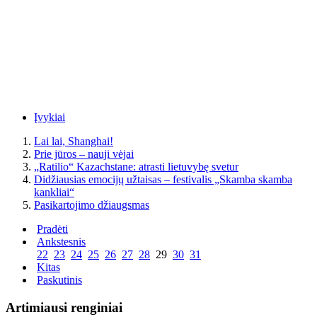
Įvykiai
Lai lai, Shanghai!
Prie jūros – nauji vėjai
„Ratilio“ Kazachstane: atrasti lietuvybę svetur
Didžiausias emocijų užtaisas – festivalis „Skamba skamba
kankliai“
Pasikartojimo džiaugsmas
Pradėti
Ankstesnis
22
23
24
25
26
27
28
29
30
31
Kitas
Paskutinis
Artimiausi renginiai