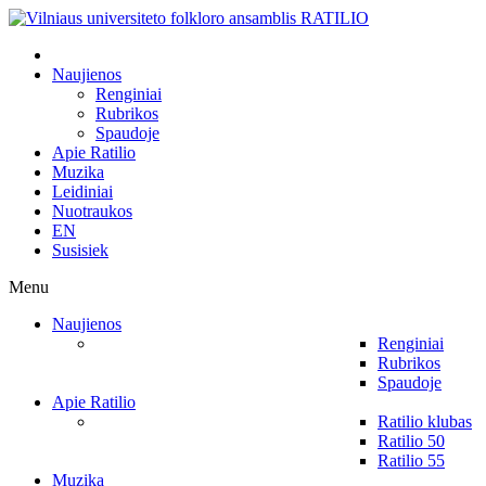
Naujienos
Renginiai
Rubrikos
Spaudoje
Apie Ratilio
Muzika
Leidiniai
Nuotraukos
EN
Susisiek
Menu
Naujienos
Renginiai
Rubrikos
Spaudoje
Apie Ratilio
Ratilio klubas
Ratilio 50
Ratilio 55
Muzika