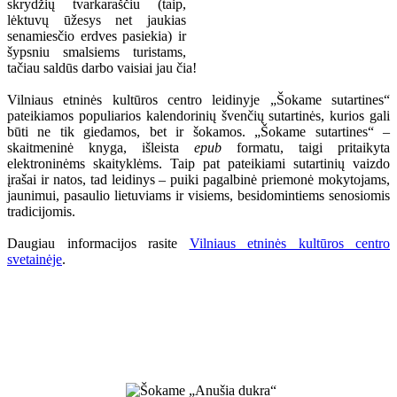
skrydžių tvarkaraščiu (taip,
lėktuvų ūžesys net jaukias
senamiesčio erdves pasiekia) ir
šypsniu smalsiems turistams,
tačiau saldūs darbo vaisiai jau čia!
Vilniaus etninės kultūros centro leidinyje „Šokame sutartines“
pateikiamos populiarios kalendorinių švenčių sutartinės, kurios gali
būti ne tik giedamos, bet ir šokamos. „Šokame sutartines“ –
skaitmeninė knyga, išleista
epub
formatu, taigi pritaikyta
elektroninėms skaityklėms. Taip pat pateikiami sutartinių vaizdo
įrašai ir natos, tad leidinys – puiki pagalbinė priemonė mokytojams,
jaunimui, pasaulio lietuviams ir visiems, besidomintiems senosiomis
tradicijomis.
Daugiau informacijos rasite
Vilniaus etninės kultūros centro
svetainėje
.