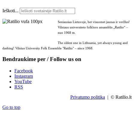
Ieškoti...
Seniausias Lietuvoje, bet visuomet jaunas ir veržlus!
Vilniaus universiteto folkloro ansamblis „Ratilio“ –
nuo 1968 m.
The oldest one in Lithuania, yet always young and
dashing! Vilnius University Folk Ensemble "Ratilio" – since 1968.
Bendraukime per / Follow us on
Facebook
Instagram
YouTube
RSS
Privatumo politika
| © Ratilio.lt
Go to top