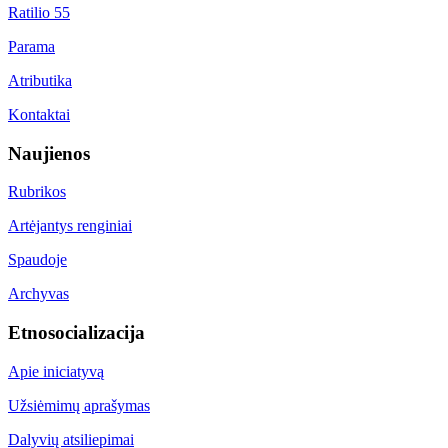
Ratilio 55
Parama
Atributika
Kontaktai
Naujienos
Rubrikos
Artėjantys renginiai
Spaudoje
Archyvas
Etnosocializacija
Apie iniciatyvą
Užsiėmimų aprašymas
Dalyvių atsiliepimai