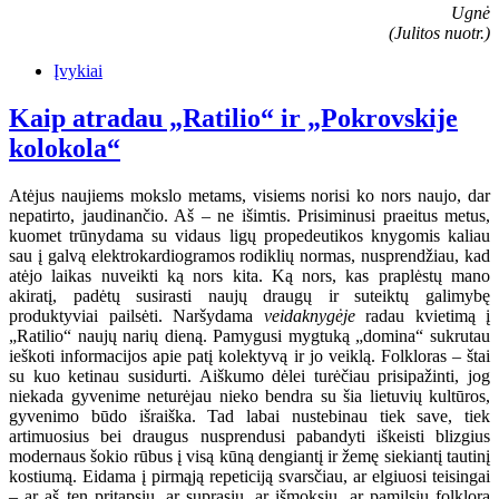
Ugnė
(Julitos nuotr.)
Įvykiai
Kaip atradau „Ratilio“ ir „Pokrovskije
kolokola“
Atėjus naujiems mokslo metams, visiems norisi ko nors naujo, dar
nepatirto, jaudinančio. Aš – ne išimtis. Prisiminusi praeitus metus,
kuomet trūnydama su vidaus ligų propedeutikos knygomis kaliau
sau į galvą elektrokardiogramos rodiklių normas, nusprendžiau, kad
atėjo laikas nuveikti ką nors kita. Ką nors, kas praplėstų mano
akiratį, padėtų susirasti naujų draugų ir suteiktų galimybę
produktyviai pailsėti. Naršydama
veidaknygėje
radau kvietimą į
„Ratilio“ naujų narių dieną. Pamygusi mygtuką „domina“ sukrutau
ieškoti informacijos apie patį kolektyvą ir jo veiklą. Folkloras – štai
su kuo ketinau susidurti. Aiškumo dėlei turėčiau prisipažinti, jog
niekada gyvenime neturėjau nieko bendra su šia lietuvių kultūros,
gyvenimo būdo išraiška. Tad labai nustebinau tiek save, tiek
artimuosius bei draugus nusprendusi pabandyti iškeisti blizgius
modernaus šokio rūbus į visą kūną dengiantį ir žemę siekiantį tautinį
kostiumą. Eidama į pirmąją repeticiją svarsčiau, ar elgiuosi teisingai
– ar aš ten pritapsiu, ar suprasiu, ar išmoksiu, ar pamilsiu folklorą