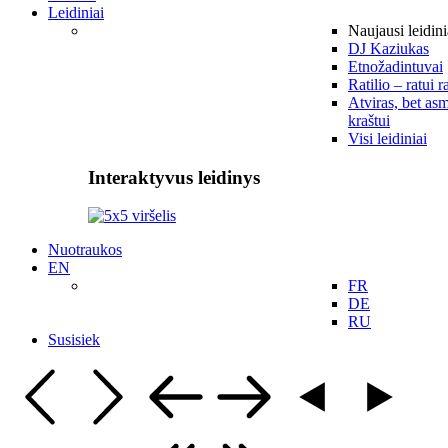
Leidiniai
Naujausi leidini
DJ Kaziukas
Etnožadintuvai
Ratilio – ratui r
Atviras, bet asm
kraštui
Visi leidiniai
Interaktyvus leidinys
Nuotraukos
EN
FR
DE
RU
Susisiek