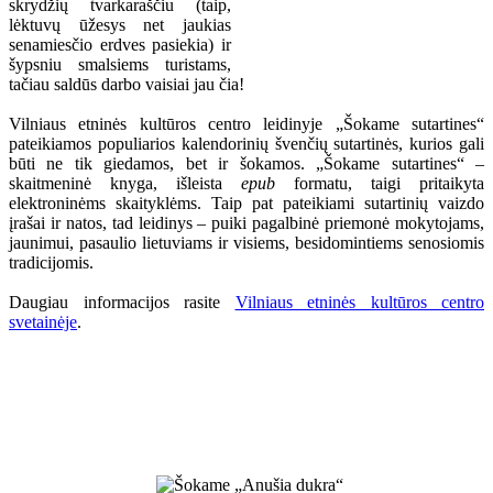
skrydžių tvarkaraščiu (taip,
lėktuvų ūžesys net jaukias
senamiesčio erdves pasiekia) ir
šypsniu smalsiems turistams,
tačiau saldūs darbo vaisiai jau čia!
Vilniaus etninės kultūros centro leidinyje „Šokame sutartines“
pateikiamos populiarios kalendorinių švenčių sutartinės, kurios gali
būti ne tik giedamos, bet ir šokamos. „Šokame sutartines“ –
skaitmeninė knyga, išleista
epub
formatu, taigi pritaikyta
elektroninėms skaityklėms. Taip pat pateikiami sutartinių vaizdo
įrašai ir natos, tad leidinys – puiki pagalbinė priemonė mokytojams,
jaunimui, pasaulio lietuviams ir visiems, besidomintiems senosiomis
tradicijomis.
Daugiau informacijos rasite
Vilniaus etninės kultūros centro
svetainėje
.