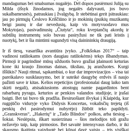
mandagumas bei smalsumas nugalėjo. Dėl drąsos pasiėmusi Juliją su
Milda (išsyk žinodamos, jog negalės dalyvauti, jos buvo
sukalbamesnės), patraukiau į žvalgybą. Ir stebėtinai greit įsitraukiau:
jau po pirmųjų Česlovo Kriščiūno ir jo mokinių (puikių muzikantų
beigi jaunų ir dar nevedusių, kaip vis motyvuodavo mus
Mokytojas), pasivadinusių „Čiutyta“, roku kvepiančių akordų ir
subtilių instrumentų solo buvau pasiryžusi ne tik pati leistis į
nuotykį, bet ir šia mintimi sugundyti visą dainininkių draugiją.
Ir iš tiesų, vasariška avantiūra įvyko. „Folkšokas 2017“ – taip
vadinosi ratiliokams (nors daugiau ratiliokėms) tekęs išbandymas.
Pirmoji ir pagrindinė mūsų užduotis buvo gražiai įdainuoti keturias
kone iki kraujo žinomas dainas, tiksliau, jų aranžuotes. Kurgi
iššūkis? Nauji ritmai, sąskambiai, o kur dar improvizacijos – visa tai
pareikalavo susiklausymo, bet ir suteikė daugybę erdvės iš naujo
pažinti save ir kitas. Kelios repeticijos (profesionalai daug laiko tam
skirti negali), atsisakiusioms atostogų namie pagardintos bent
rabarbarų pyragu, keturios ar penkios valandos studijoje, ir įrašai
baigti. Bet tai buvo tik pradžia. Besiruošiant išvykai į Klaipėdą, kur
rugpjūčio viduryje vyko Didysis Koncertas, vokalisčių trejetą (iš
penkių dvi pasirodymui nubyrėjo) žūtbūt teko papildyti.
„Granskveras“, „Hakerių“ ir „Tado Blindos“ polkos, arba tiesiog –
šokiai. Neslėpsiu, iškart susierzinau – šios melodijos toli gražu
nežavėjo taip, kaip pirmosios. Bet savaitė intensyvaus darbo, ir iki
skausmo įkaitinta vaizduotė bei kūnai davė vaisių – tris visiškai