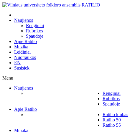
Naujienos
Renginiai
Rubrikos
Spaudoje
Apie Ratilio
Muzika
Leidiniai
Nuotraukos
EN
Susisiek
Menu
Naujienos
Renginiai
Rubrikos
Spaudoje
Apie Ratilio
Ratilio klubas
Ratilio 50
Ratilio 55
Muzika