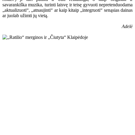
savarankiška muzika, turinti laisvę ir teisę gyvuoti nepretenduodama
„aktualizuoti“, „atnaujinti“ ar kaip kitaip „integruoti“ senąsias dainas
ar juolab užimti jų vietą.
Adelė