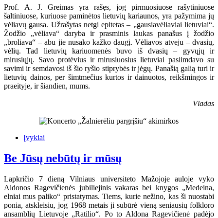
Prof. A. J. Greimas yra rašęs, jog pirmuosiuose rašytiniuose
šaltiniuose, kuriuose paminėtos lietuvių kariaunos, yra pažymima jų
vėliavų gausa. Užrašytas netgi epitetas – „gausiavėliaviai lietuviai“.
Žodžio „vėliava“ daryba ir prasminis laukas panašus į žodžio
„broliava“ – abu jie nusako kažko daugį. Vėliavos atveju – dvasių,
vėlių. Tad lietuvių kariuomenės buvo iš dvasių – gyvųjų ir
mirusiųjų. Savo protėvius ir mirusiuosius lietuviai pasiimdavo su
savimi ir semdavosi iš šio ryšio stiprybės ir jėgų. Panašią galią turi ir
lietuvių dainos, per šimtmečius kurtos ir dainuotos, reikšmingos ir
praeityje, ir šiandien, mums.
Vladas
Įvykiai
Be Jūsų nebūtų ir mūsų
Lapkričio 7 dieną Vilniaus universiteto Mažojoje auloje vyko
Aldonos Ragevičienės jubiliejinis vakaras bei knygos „Medeina,
elniai mus paliko“ pristatymas. Tiems, kurie nežino, kas ši nuostabi
ponia, atskleisiu, jog 1968 metais ji subūrė vieną seniausių folkloro
ansamblių Lietuvoje „Ratilio“. Po to Aldona Ragevičienė padėjo