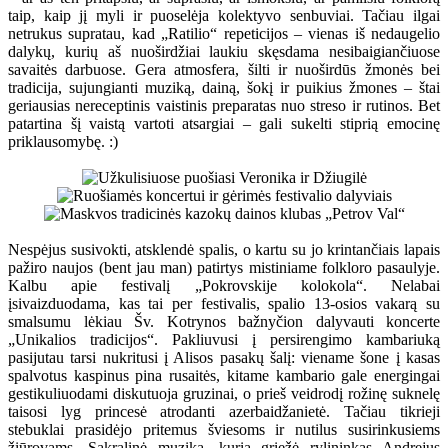
taip, kaip jį myli ir puoselėja kolektyvo senbuviai. Tačiau ilgai
netrukus supratau, kad „Ratilio“ repeticijos – vienas iš nedaugelio
dalykų, kurių aš nuoširdžiai laukiu skęsdama nesibaigiančiuose
savaitės darbuose. Gera atmosfera, šilti ir nuoširdūs žmonės bei
tradicija, sujungianti muziką, dainą, šokį ir puikius žmones – štai
geriausias nereceptinis vaistinis preparatas nuo streso ir rutinos. Bet
patartina šį vaistą vartoti atsargiai – gali sukelti stiprią emocinę
priklausomybę. :)
Nespėjus susivokti, atsklendė spalis, o kartu su jo krintančiais lapais
pažiro naujos (bent jau man) patirtys mistiniame folkloro pasaulyje.
Kalbu apie festivalį „Pokrovskije kolokola“. Nelabai
įsivaizduodama, kas tai per festivalis, spalio 13-osios vakarą su
smalsumu lėkiau Šv. Kotrynos bažnyčion dalyvauti koncerte
„Unikalios tradicijos“. Pakliuvusi į persirengimo kambariuką
pasijutau tarsi nukritusi į Alisos pasakų šalį: viename šone į kasas
spalvotus kaspinus pina rusaitės, kitame kambario gale energingai
gestikuliuodami diskutuoja gruzinai, o prieš veidrodį rožinę suknelę
taisosi lyg princesė atrodanti azerbaidžanietė. Tačiau tikrieji
stebuklai prasidėjo pritemus šviesoms ir nutilus susirinkusiems
žiūrovams. Sakralinė muzika, kurią griežė rylininkas Andrejus