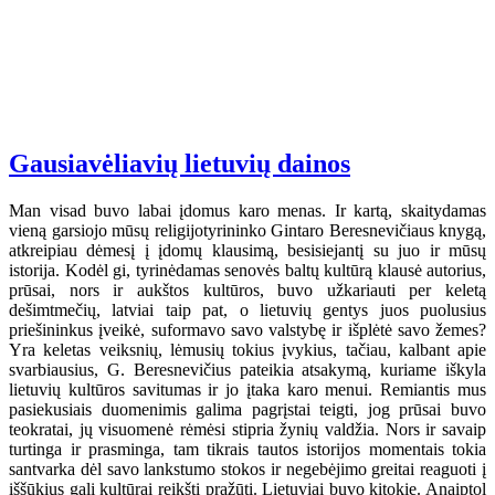
Gausiavėliavių lietuvių dainos
Man visad buvo labai įdomus karo menas. Ir kartą, skaitydamas
vieną garsiojo mūsų religijotyrininko Gintaro Beresnevičiaus knygą,
atkreipiau dėmesį į įdomų klausimą, besisiejantį su juo ir mūsų
istorija. Kodėl gi, tyrinėdamas senovės baltų kultūrą klausė autorius,
prūsai, nors ir aukštos kultūros, buvo užkariauti per keletą
dešimtmečių, latviai taip pat, o lietuvių gentys juos puolusius
priešininkus įveikė, suformavo savo valstybę ir išplėtė savo žemes?
Yra keletas veiksnių, lėmusių tokius įvykius, tačiau, kalbant apie
svarbiausius, G. Beresnevičius pateikia atsakymą, kuriame iškyla
lietuvių kultūros savitumas ir jo įtaka karo menui. Remiantis mus
pasiekusiais duomenimis galima pagrįstai teigti, jog prūsai buvo
teokratai, jų visuomenė rėmėsi stipria žynių valdžia. Nors ir savaip
turtinga ir prasminga, tam tikrais tautos istorijos momentais tokia
santvarka dėl savo lankstumo stokos ir negebėjimo greitai reaguoti į
iššūkius gali kultūrai reikšti pražūtį. Lietuviai buvo kitokie. Anaiptol