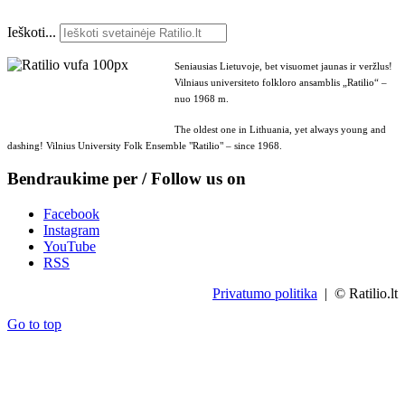
Ieškoti...
Seniausias Lietuvoje, bet visuomet jaunas ir veržlus!
Vilniaus universiteto folkloro ansamblis „Ratilio“ –
nuo 1968 m.
The oldest one in Lithuania, yet always young and
dashing! Vilnius University Folk Ensemble "Ratilio" – since 1968.
Bendraukime per / Follow us on
Facebook
Instagram
YouTube
RSS
Privatumo politika
| © Ratilio.lt
Go to top