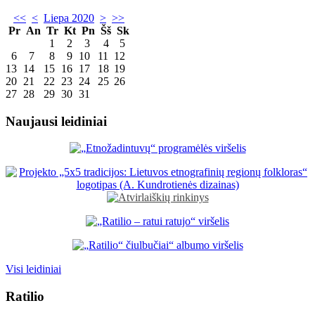
<<
<
Liepa 2020
>
>>
Pr
An
Tr
Kt
Pn
Šš
Sk
1
2
3
4
5
6
7
8
9
10
11
12
13
14
15
16
17
18
19
20
21
22
23
24
25
26
27
28
29
30
31
Naujausi leidiniai
Visi leidiniai
Ratilio