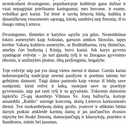
nestokodami dvasingumo, populiariojoje kultūroje gana dažnai ir
visai nepagrįstai priešinamo karingumui, mes buvome, ir esame,
velniškai geri kariai. Tai lėmė ir savitą lietuvių būdą, kultūrą ir
dinamiškesnę visuomenės sąrangą, kitokį sambūvį tarp žmonių; iš to
išaugo mūsų Lietuva.
Dvasingumo, išminties ir karybos sąryšis yra gilus. Neatsitiktinai
tokios asmenybės kaip Sokratas, garsusis antikos filosofas, tapęs
kertine Vakarų kultūros asmenybe, ar Bodhidharma, rytų išminčius,
atnešęs
čan
budizmą į Kiniją, buvo kariai. Juk karys gyvena
ypatingoje erdvėje – jis turi glaudų ryšį ir su žmogaus gyvenimo
ribomis, ir amžinybės plotme, ribų peržengimu, begalybe.
Toje erdvėje taip pat yra daug vietos menui ir dainai. Garsūs kariai
indoeuropiečių tradicijoje neretai pasižymi ir poetiniu talentu bei
gebėjimu dainuoti. Taigi daina pasirodo kaip vienas iš būdų save
sustiprinti, kirsti erdvę ir laiką, susiejant save su praeityje
gyvenusiais, taip pat rasti ryšį ir su gyvaisiais. Tokiomis dainomis
lapkričio 25-ąją skambėjo Vilniaus Šv. Jonų bažnyčia, kurioje
ansamblis „Ratilio“ surengė koncertą, skirtą Lietuvos kariuomenės
dienai. Ten nuskambėjusių dainų grožis, įvairovė ir atlikimo būdai
darsyk puikiai atskleidė karinių dainų ir jas jaučiančios dvasios
stiprybę bei išsakė žmonių, dainuojančiųjų ir klausytojų, praeities ir
šiandienos, mintis bei jausmus.