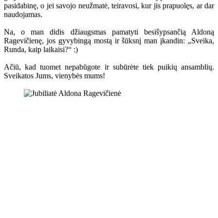
pasidabinę, o jei savojo neužmatė, teiravosi, kur jis prapuolęs, ar dar
naudojamas.
Na, o man didis džiaugsmas pamatyti besišypsančią Aldoną
Ragevičienę, jos gyvybingą mostą ir šūksnį man įkandin: „Sveika,
Runda, kaip laikaisi?“ :)
Ačiū, kad tuomet nepabūgote ir subūrėte tiek puikių ansamblių.
Sveikatos Jums, vienybės mums!