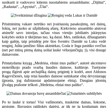
susikurti ir vadovavo kitiems nuostabiems ansambliams: „Dijūtai“,
„Radastai“, „Apyniui“, „Ūlai“.
Prisiminimų vakare netrūko nei įvairiausių pasakojimų, nei dainų,
šokių, nei juoko ar užplūdusių ašarų. Kiekvieno ansamblio atstovai
atsinešė savo istorijas, tačiau visus vienijo jubiliatės įskiepytas
kokybės siekis ir tikėjimas tuo, ką darai. Mes, ratiliokai, džiaugiamės
kaip galėję, taip prisidėję prie šios šventės: Damilė su Luku vedė
renginį, Julita įamžino šiltas akimirkas, Goda ir Inga pasitiko svečius
(net per mūsų pirmą dainą uoliai laukė vėluojančiųjų :)), visi drauge
dainavome.
Pristatydama knygą „Medeina, elniai mus paliko“, autorė akcentavo
moteriškojo prado svarbą liaudies dainose, kultūroje. Turėjome
progą išgirsti apie archajišką dainų prigimtį ir kodėl, anot Aldonos
Ragevičienės, taip retai liaudies dainose sutinkame elnę devyniaragę
(įprasta, jog dažniausiai apdainuojame elnią). Daugiau įdomių
įžvalgų prašome ieškoti „Medeina, elniai mus paliko“.
Po to laukė ir tortas! Visi vaišinomės, traukėme dainas, šokome,
grojome. Buvusios ratiliokės dairėsi, ar tik ne jų kostiumais mes