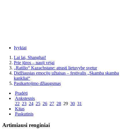
Įvykiai
Lai lai, Shanghai!
Prie jūros – nauji vėjai
„Ratilio“ Kazachstane: atrasti lietuvybę svetur
Didžiausias emocijų užtaisas – festivalis „Skamba skamba
kankliai“
Pasikartojimo džiaugsmas
Pradėti
Ankstesnis
22
23
24
25
26
27
28
29
30
31
Kitas
Paskutinis
Artimiausi renginiai