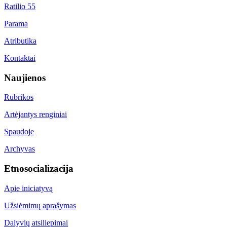
Ratilio 55
Parama
Atributika
Kontaktai
Naujienos
Rubrikos
Artėjantys renginiai
Spaudoje
Archyvas
Etnosocializacija
Apie iniciatyvą
Užsiėmimų aprašymas
Dalyvių atsiliepimai