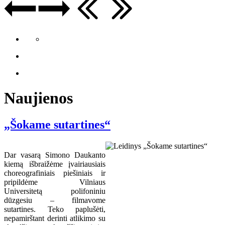
Naujienos
„Šokame sutartines“
Dar vasarą Simono Daukanto
kiemą išbraižėme įvairiausiais
choreografiniais piešiniais ir
pripildėme Vilniaus
Universitetą polifoniniu
dūzgesiu – filmavome
sutartines. Teko paplušėti,
nepamirštant derinti atlikimo su