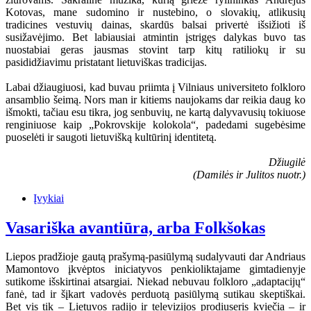
Kotovas, mane sudomino ir nustebino, o slovakių, atlikusių
tradicines vestuvių dainas, skardūs balsai privertė išsižioti iš
susižavėjimo. Bet labiausiai atmintin įstrigęs dalykas buvo tas
nuostabiai geras jausmas stovint tarp kitų ratiliokų ir su
pasididžiavimu pristatant lietuviškas tradicijas.
Labai džiaugiuosi, kad buvau priimta į Vilniaus universiteto folkloro
ansamblio šeimą. Nors man ir kitiems naujokams dar reikia daug ko
išmokti, tačiau esu tikra, jog senbuvių, ne kartą dalyvavusių tokiuose
renginiuose kaip „Pokrovskije kolokola“, padedami sugebėsime
puoselėti ir saugoti lietuvišką kultūrinį identitetą.
Džiugilė
(Damilės ir Julitos nuotr.)
Įvykiai
Vasariška avantiūra, arba Folkšokas
Liepos pradžioje gautą prašymą-pasiūlymą sudalyvauti dar Andriaus
Mamontovo įkvėptos iniciatyvos penkioliktajame gimtadienyje
sutikome išskirtinai atsargiai. Niekad nebuvau folkloro „adaptacijų“
fanė, tad ir šįkart vadovės perduotą pasiūlymą sutikau skeptiškai.
Bet vis tik – Lietuvos radijo ir televizijos prodiuseris kviečia – ir