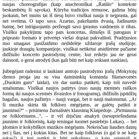
naujas choreografijas (kaip anachroniškai „Ratilio“ kontekste
beskambėtų ši sąvoka). Kūryba tradicijos rėmuose, galima būtų
juokauti, bet mums tai iš tiesų buvo visiškai nauja ir neįprasta, gal
net svetima. O tapo sava. Azartas, pakeliantis dvasią, žadinantis
baimę, bet intriguojantis peržengti savo įprastus vaidmenis ir ribas.
Visišku pakylėjimu tapo pats koncertas, išmušęs iš patogaus ir
priprasto formato ir privertęs viešai drąsiai pakvailioti. Pradėjusios
nuo smagaus pasižaidimo nedidelėje uždaroje įrašų studijoje,
jaukioje draugių kompanijoje, visiškai netikėtai atsidūrėme pačiame
didžiulio koncerto pasirodymų centre, kur reikėjo jau ne gerai
dainuoti, o gerai atrodyti (kas gali būti net kaip reikiant sunkiau).
Įsibėgėjant rudeniui ir laukiant antrojo pasirodymo įrašų (Mokytojų
dienos proga jau su visa dainininkių komanda filamavomės
„Duokim garo“ laidai), vis dar sunku patikėti, kaip toli nuvedė
smalsumas. Visiškai naujos patirtys (nuo naujų meninės raiškos
formų iki naujos sceninės išvaizdos ir fonogramų), didžiulis įspūdžių
bagažas, naujos pažintys – nauji vargai, bet ir nauji malonumai. „Ar
ši muzika skirta tik folkloro mėgėjams, ar galėtų patikti ir
jaunimui?“ – prisimenu žurnalistės klausimą Klaipėdoje. „Pirmiausia
ne folkloristams...“, – ir vėl drįsčiau atsakyti (nesupriešindama
jaunimo ir folkloristų, kaip teisingai tuomet pastebėjo Lukas), – bet
įdomios ir kokybiškos muzikos mėgėjams. Nekeisčiau liaudies dainų
nei į šias, nei į kokias kitas. Bet ne kaip folkloras (o gal ir ne kaip
rokas?) ji turi patikti ir būti reikalinga, o kaip originali ir