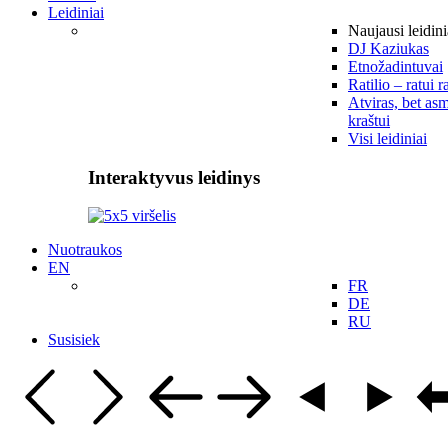
Leidiniai
Naujausi leidini
DJ Kaziukas
Etnožadintuvai
Ratilio – ratui r
Atviras, bet asm
kraštui
Visi leidiniai
Interaktyvus leidinys
Nuotraukos
EN
FR
DE
RU
Susisiek