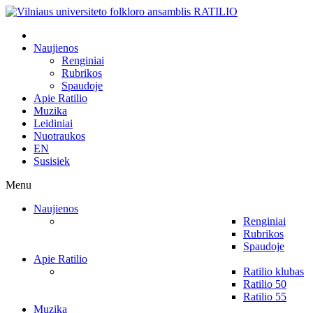
Naujienos
Renginiai
Rubrikos
Spaudoje
Apie Ratilio
Muzika
Leidiniai
Nuotraukos
EN
Susisiek
Menu
Naujienos
Renginiai
Rubrikos
Spaudoje
Apie Ratilio
Ratilio klubas
Ratilio 50
Ratilio 55
Muzika