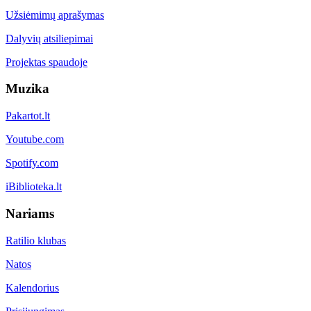
Užsiėmimų aprašymas
Dalyvių atsiliepimai
Projektas spaudoje
Muzika
Pakartot.lt
Youtube.com
Spotify.com
iBiblioteka.lt
Nariams
Ratilio klubas
Natos
Kalendorius