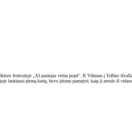
loro festivalyje „Aš pasiejau vėina popā“. Iš Vilniaus į Telšius išvaži
oje lankiausi pirmą kartą, buvo įdomu pamatyti, kaip ji atrodo iš vidaus