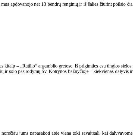
s mus apdovanojo net 13 bendrų renginių ir iš šalies žiūrint poilsio čia
as kitaip – „Ratilio“ ansamblio gretose. Iš prigimties esu tingios sielos,
ių ir solo pasirodymų Šv. Kotrynos bažnyčioje – kiekvienas dalyvis ir
 ir norėčiau jums papasakoti apie vieną tokį savaitgalį, kai dalyvavome