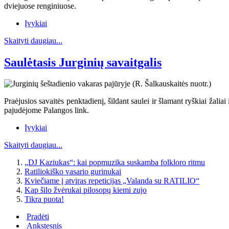
dviejuose renginiuose.
Įvykiai
Skaityti daugiau...
Saulėtasis Jurginių savaitgalis
Praėjusios savaitės penktadienį, šildant saulei ir šlamant ryškiai žali
pajudėjome Palangos link.
Įvykiai
Skaityti daugiau...
„DJ Kaziukas“: kai popmuzika suskamba folkloro ritmu
Ratiliokiško vasario gurinukai
Kviečiame į atviras repeticijas „Valanda su RATILIO“
Kap šilo žvėrukai pilosopų kiemi zujo
Tikra puota!
Pradėti
Ankstesnis