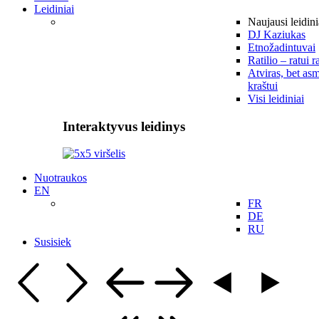
Leidiniai
Naujausi leidini
DJ Kaziukas
Etnožadintuvai
Ratilio – ratui r
Atviras, bet asm
kraštui
Visi leidiniai
Interaktyvus leidinys
Nuotraukos
EN
FR
DE
RU
Susisiek