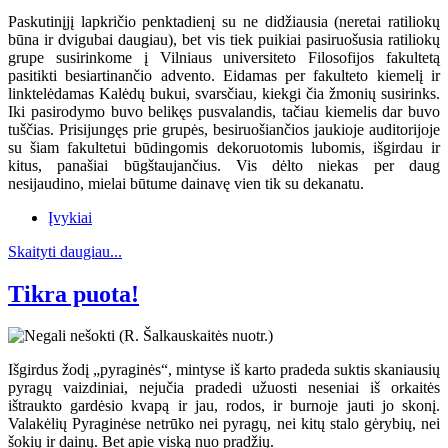
Paskutinįjį lapkričio penktadienį su ne didžiausia (neretai ratiliokų
būna ir dvigubai daugiau), bet vis tiek puikiai pasiruošusia ratiliokų
grupe susirinkome į Vilniaus universiteto Filosofijos fakultetą
pasitikti besiartinančio advento. Eidamas per fakulteto kiemelį ir
linktelėdamas Kalėdų bukui, svarsčiau, kiekgi čia žmonių susirinks.
Iki pasirodymo buvo belikęs pusvalandis, tačiau kiemelis dar buvo
tuščias. Prisijungęs prie grupės, besiruošiančios jaukioje auditorijoje
su šiam fakultetui būdingomis dekoruotomis lubomis, išgirdau ir
kitus, panašiai būgštaujančius. Vis dėlto niekas per daug
nesijaudino, mielai būtume dainavę vien tik su dekanatu.
Įvykiai
Skaityti daugiau...
Tikra puota!
Išgirdus žodį „pyraginės“, mintyse iš karto pradeda suktis skaniausių
pyragų vaizdiniai, nejučia pradedi užuosti neseniai iš orkaitės
ištraukto gardėsio kvapą ir jau, rodos, ir burnoje jauti jo skonį.
Valakėlių Pyraginėse netrūko nei pyragų, nei kitų stalo gėrybių, nei
šokių ir dainų. Bet apie viską nuo pradžių.