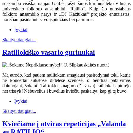
suskambo visiškai naujai. Garbė įrašyti šiuos kūrinius teko Vilniaus
universiteto folkloro ansambliui „Ratilio“. Kaip šio nuostabaus
folkloro ansamblio narys ir „DJ Kaziukas“ projekto entuziastas,
norėčiau pasidalinti savo įspūdžiais bei patirtimis.
Įvykiai
Skaityti daugiau...
Ratiliokiško vasario gurinukai
Mą atrodo, kad patiem ratiliokam smagiausi pasirodymai toki, katrie
ne koncertai aukštose didelėse scenose, o bendras pabuvimas
dainuojant, šokant. Tai tokio smagumo šį vasarį ratiliokai apturėjo
net trissyk! Nebuvėlius i buvėlius kviečiu paskaityt, kap gi tę buvo.
Įvykiai
Skaityti daugiau...
Kviečiame į atviras repeticijas „Valanda
su RATILIO“