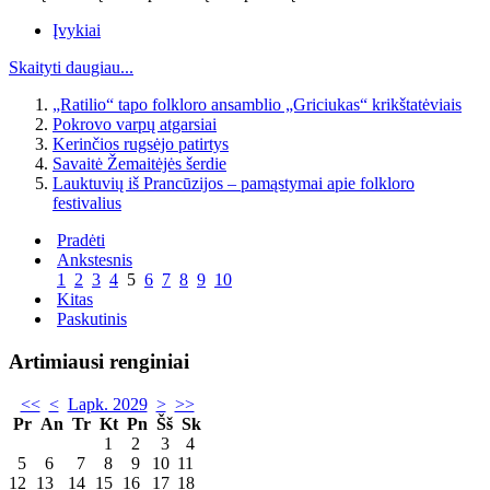
Įvykiai
Skaityti daugiau...
„Ratilio“ tapo folkloro ansamblio „Griciukas“ krikštatėviais
Pokrovo varpų atgarsiai
Kerinčios rugsėjo patirtys
Savaitė Žemaitėjės šerdie
Lauktuvių iš Prancūzijos – pamąstymai apie folkloro
festivalius
Pradėti
Ankstesnis
1
2
3
4
5
6
7
8
9
10
Kitas
Paskutinis
Artimiausi renginiai
<<
<
Lapk. 2029
>
>>
Pr
An
Tr
Kt
Pn
Šš
Sk
1
2
3
4
5
6
7
8
9
10
11
12
13
14
15
16
17
18