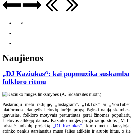
Naujienos
„DJ Kaziukas“: kai popmuzika suskamba
folkloro ritmu
Pastaruoju metu radijuje, „Instagram“, „TikTok“ ar „YouTube“
platformose daugelis lietuvių turėjo progą išgirsti naują skambesį
įgavusias, folkloro motyvais praturtintas gerai žinomas populiarių
Lietuvos atlikėjų dainas. Kaziuko mugės proga radijo stotis „M-1“
pristatė unikalų projektą
„DJ Kaziukas“
, kurio metu klausytojai
atrinko penkis garsiausius mūsų šalies atlikėjų ir grupių hitus, o šie