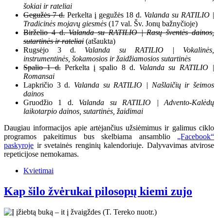
šokiai ir rateliai
Gegužės 7 d.
Perkelta į gegužės 18 d.
Valanda su RATILIO |
Tradicinės mojavų giesmės
(17 val. Šv. Jonų bažnyčioje)
Birželio 4 d.
Valanda su RATILIO | Rasų šventės dainos,
sutartinės ir rateliai
(atšaukta)
Rugsėjo 3 d.
Valanda su RATILIO | Vokalinės,
instrumentinės, šokamosios ir žaidžiamosios sutartinės
Spalio 1 d.
Perkelta į spalio 8 d.
Valanda su RATILIO |
Romansai
Lapkričio 3 d.
Valanda su RATILIO | Našlaičių ir šeimos
dainos
Gruodžio 1 d.
Valanda su RATILIO | Advento-Kalėdų
laikotarpio dainos, sutartinės, žaidimai
Daugiau informacijos apie artėjančius užsiėmimus ir galimus ciklo
programos pakeitimus bus skelbiama ansamblio
„Facebook“
paskyroje
ir svetainės renginių kalendoriuje. Dalyvavimas atvirose
repeticijose nemokamas.
Kvietimai
Kap šilo žvėrukai pilosopų kiemi zujo