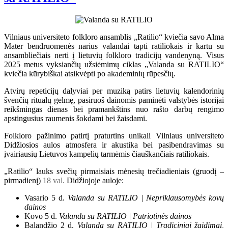
Vilniaus universiteto folkloro ansamblis „Ratilio“ kviečia savo Alma
Mater bendruomenės narius valandai tapti ratiliokais ir kartu su
ansambliečiais nerti į lietuvių folkloro tradicijų vandenyną. Visus
2025 metus vyksiančių užsiėmimų ciklas „Valanda su RATILIO“
kviečia kūrybiškai atsikvėpti po akademinių rūpesčių.
Atvirų repeticijų dalyviai per muziką patirs lietuvių kalendorinių
švenčių ritualų gelmę, pasiruoš dainomis paminėti valstybės istorijai
reikšmingas dienas bei pramankštins nuo rašto darbų rengimo
apstingusius raumenis šokdami bei žaisdami.
Folkloro pažinimo patirtį praturtins unikali Vilniaus universiteto
Didžiosios aulos atmosfera ir akustika bei pasibendravimas su
įvairiausių Lietuvos kampelių tarmėmis čiauškančiais ratiliokais.
„Ratilio“ lauks svečių pirmaisiais mėnesių trečiadieniais (gruodį –
pirmadienį)
18 val.
Didžiojoje auloje:
Vasario 5 d.
Valanda su RATILIO | Nepriklausomybės kovų
dainos
Kovo 5 d.
Valanda su RATILIO | Patriotinės dainos
Balandžio 2 d.
Valanda su RATILIO | Tradiciniai žaidimai,