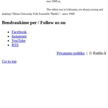
nuo 1968 m.
The oldest one in Lithuania, yet always young and
dashing! Vilnius University Folk Ensemble "Ratilio" – since 1968.
Bendraukime per / Follow us on
Facebook
Instagram
YouTube
RSS
Privatumo politika
| © Ratilio.lt
Go to top