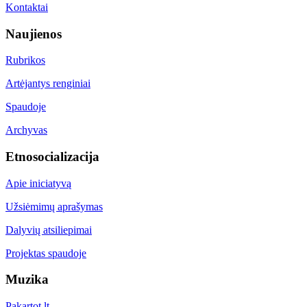
Kontaktai
Naujienos
Rubrikos
Artėjantys renginiai
Spaudoje
Archyvas
Etnosocializacija
Apie iniciatyvą
Užsiėmimų aprašymas
Dalyvių atsiliepimai
Projektas spaudoje
Muzika
Pakartot.lt