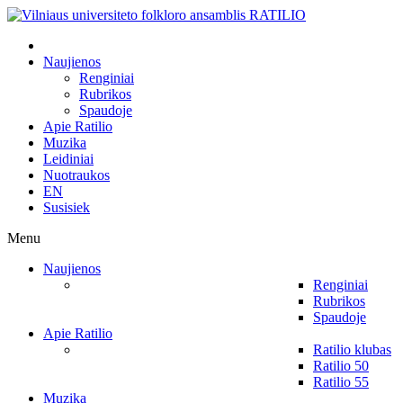
Naujienos
Renginiai
Rubrikos
Spaudoje
Apie Ratilio
Muzika
Leidiniai
Nuotraukos
EN
Susisiek
Menu
Naujienos
Renginiai
Rubrikos
Spaudoje
Apie Ratilio
Ratilio klubas
Ratilio 50
Ratilio 55
Muzika