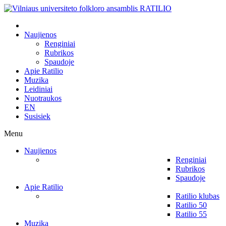
Naujienos
Renginiai
Rubrikos
Spaudoje
Apie Ratilio
Muzika
Leidiniai
Nuotraukos
EN
Susisiek
Menu
Naujienos
Renginiai
Rubrikos
Spaudoje
Apie Ratilio
Ratilio klubas
Ratilio 50
Ratilio 55
Muzika