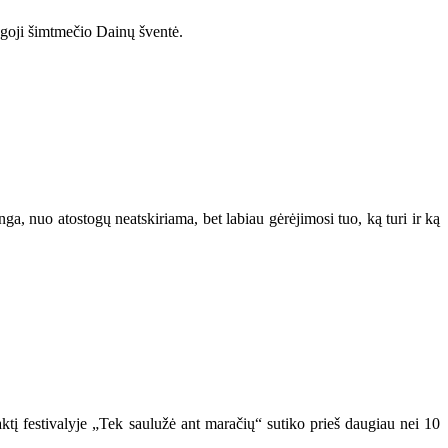
bingoji šimtmečio Dainų šventė.
ga, nuo atostogų neatskiriama, bet labiau gėrėjimosi tuo, ką turi ir ką
aktį festivalyje „Tek saulužė ant maračių“ sutiko prieš daugiau nei 10