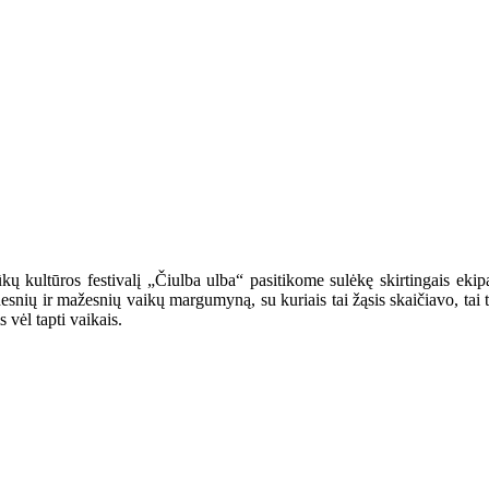
 kultūros festivalį „Čiulba ulba“ pasitikome sulėkę skirtingais ekipaž
snių ir mažesnių vaikų margumyną, su kuriais tai žąsis skaičiavo, tai tilt
vėl tapti vaikais.