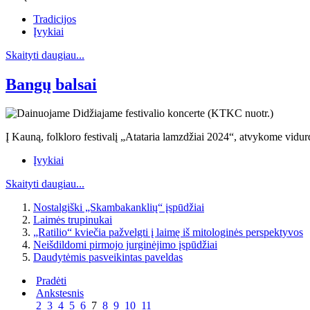
Tradicijos
Įvykiai
Skaityti daugiau...
Bangų balsai
Į Kauną, folkloro festivalį „Atataria lamzdžiai 2024“, atvykome vidurd
Įvykiai
Skaityti daugiau...
Nostalgiški „Skambakanklių“ įspūdžiai
Laimės trupinukai
„Ratilio“ kviečia pažvelgti į laimę iš mitologinės perspektyvos
Neišdildomi pirmojo jurginėjimo įspūdžiai
Daudytėmis pasveikintas paveldas
Pradėti
Ankstesnis
2
3
4
5
6
7
8
9
10
11