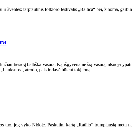
iai ir šventės: tarptautinis folkloro festivalis „Baltica“ bei, žinoma, gar
ara
inčiau tiesiog baltiška vasara. Ką išgyvename šią vasarą, alsuoja ypatin
s „Lauksnos“, atrodo, pats ir davė būtent tokį toną.
inos tuo, jog vyko Nidoje. Paskutinį kartą „Ratilio“ trumpiausią metų n