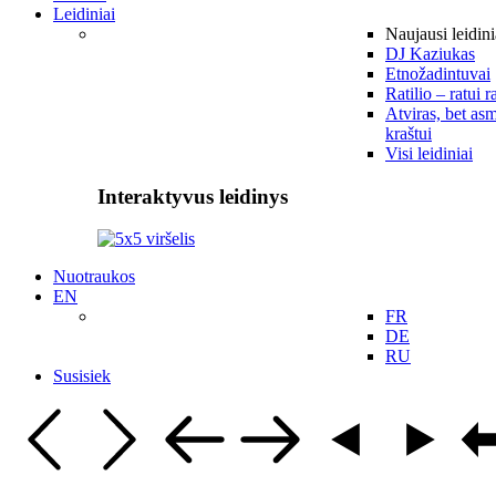
Leidiniai
Naujausi leidini
DJ Kaziukas
Etnožadintuvai
Ratilio – ratui r
Atviras, bet asm
kraštui
Visi leidiniai
Interaktyvus leidinys
Nuotraukos
EN
FR
DE
RU
Susisiek