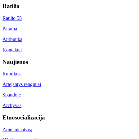
Ratilio
Ratilio 55
Parama
Atributika
Kontaktai
Naujienos
Rubrikos
Artėjantys renginiai
Spaudoje
Archyvas
Etnosocializacija
Apie iniciatyvą