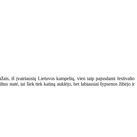
ais, iš įvairiausių Lietuvos kampelių, vien taip pajusdami festivalio
us statė, tai šiek tiek katiną auklėjo, bet labiausiai šypsenos žibėjo ir