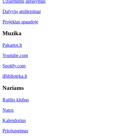
Užsiėmimų aprašymas
Dalyvių atsiliepimai
Projektas spaudoje
Muzika
Pakartot.lt
Youtube.com
Spotify.com
iBiblioteka.lt
Nariams
Ratilio klubas
Natos
Kalendorius
Prisijungimas