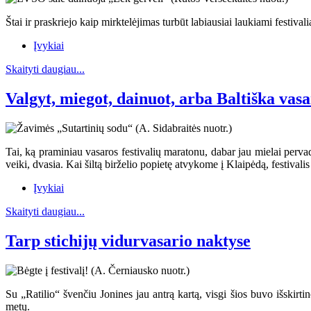
Štai ir praskriejo kaip mirktelėjimas turbūt labiausiai laukiami festival
Įvykiai
Skaityti daugiau...
Valgyt, miegot, dainuot, arba Baltiška vas
Tai, ką praminiau vasaros festivalių maratonu, dabar jau mielai pervad
veiki, dvasia. Kai šiltą birželio popietę atvykome į Klaipėdą, festivali
Įvykiai
Skaityti daugiau...
Tarp stichijų vidurvasario naktyse
Su „Ratilio“ švenčiu Jonines jau antrą kartą, visgi šios buvo išskirt
metų.