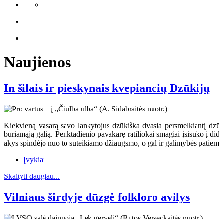
Naujienos
In šilais ir pieskynais kvepiancių Dzūkijų
Kiekvieną vasarą savo lankytojus dzūkiška dvasia persmelkiantį dzūkų
buriamąją galią. Penktadienio pavakarę ratiliokai smagiai įsisuko į dide
akys spindėjo nuo to suteikiamo džiaugsmo, o gal ir galimybės patiems 
Įvykiai
Skaityti daugiau...
Vilniaus širdyje dūzgė folkloro avilys