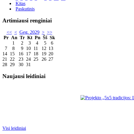
Kitas
Paskutinis
Artimiausi renginiai
<<
<
Geg. 2029
>
>>
Pr
An
Tr
Kt
Pn
Šš
Sk
1
2
3
4
5
6
7
8
9
10
11
12
13
14
15
16
17
18
19
20
21
22
23
24
25
26
27
28
29
30
31
Naujausi leidiniai
Visi leidiniai