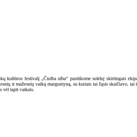
 kultūros festivalį „Čiulba ulba“ pasitikome sulėkę skirtingais ekipaž
snių ir mažesnių vaikų margumyną, su kuriais tai žąsis skaičiavo, tai tilt
vėl tapti vaikais.