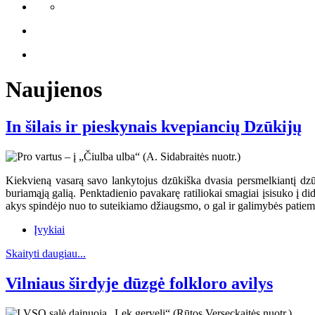
Naujienos
In šilais ir pieskynais kvepiancių Dzūkijų
Kiekvieną vasarą savo lankytojus dzūkiška dvasia persmelkiantį dzūkų
buriamąją galią. Penktadienio pavakarę ratiliokai smagiai įsisuko į dide
akys spindėjo nuo to suteikiamo džiaugsmo, o gal ir galimybės patiems 
Įvykiai
Skaityti daugiau...
Vilniaus širdyje dūzgė folkloro avilys