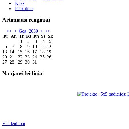
Kitas
Paskutinis
Artimiausi renginiai
<<
<
Geg. 2030
>
>>
Pr
An
Tr
Kt
Pn
Šš
Sk
1
2
3
4
5
6
7
8
9
10
11
12
13
14
15
16
17
18
19
20
21
22
23
24
25
26
27
28
29
30
31
Naujausi leidiniai
Visi leidiniai