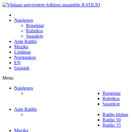
Naujienos
Renginiai
Rubrikos
Spaudoje
Apie Ratilio
Muzika
Leidiniai
Nuotraukos
EN
Susisiek
Menu
Naujienos
Renginiai
Rubrikos
Spaudoje
Apie Ratilio
Ratilio klubas
Ratilio 50
Ratilio 55
Muzika