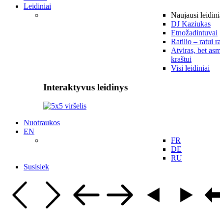
Leidiniai
Naujausi leidini
DJ Kaziukas
Etnožadintuvai
Ratilio – ratui r
Atviras, bet asm
kraštui
Visi leidiniai
Interaktyvus leidinys
Nuotraukos
EN
FR
DE
RU
Susisiek