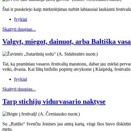
Štai ir praskriejo kaip mirktelėjimas turbūt labiausiai laukiami festival
Įvykiai
Skaityti daugiau...
Valgyt, miegot, dainuot, arba Baltiška vas
Tai, ką praminiau vasaros festivalių maratonu, dabar jau mielai pervad
veiki, dvasia. Kai šiltą birželio popietę atvykome į Klaipėdą, festivali
Įvykiai
Skaityti daugiau...
Tarp stichijų vidurvasario naktyse
Su „Ratilio“ švenčiu Jonines jau antrą kartą, visgi šios buvo išskirt
metų.