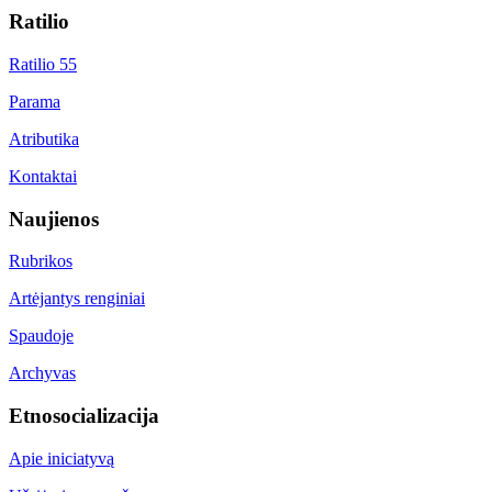
Ratilio
Ratilio 55
Parama
Atributika
Kontaktai
Naujienos
Rubrikos
Artėjantys renginiai
Spaudoje
Archyvas
Etnosocializacija
Apie iniciatyvą