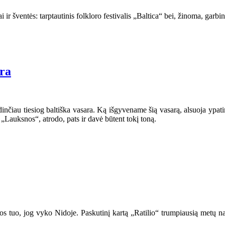
iai ir šventės: tarptautinis folkloro festivalis „Baltica“ bei, žinoma, gar
ara
inčiau tiesiog baltiška vasara. Ką išgyvename šią vasarą, alsuoja ypatin
s „Lauksnos“, atrodo, pats ir davė būtent tokį toną.
inos tuo, jog vyko Nidoje. Paskutinį kartą „Ratilio“ trumpiausią metų n