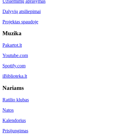
Užsiėmimų aprašymas
Dalyvių atsiliepimai
Projektas spaudoje
Muzika
Pakartot.lt
Youtube.com
Spotify.com
iBiblioteka.lt
Nariams
Ratilio klubas
Natos
Kalendorius
Prisijungimas