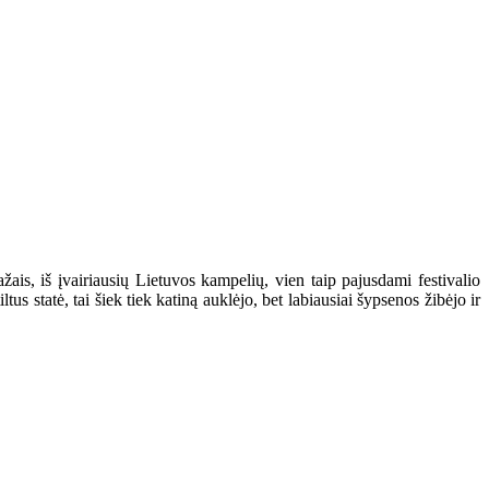
ais, iš įvairiausių Lietuvos kampelių, vien taip pajusdami festivalio
us statė, tai šiek tiek katiną auklėjo, bet labiausiai šypsenos žibėjo ir