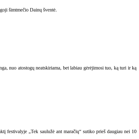
bingoji šimtmečio Dainų šventė.
ga, nuo atostogų neatskiriama, bet labiau gėrėjimosi tuo, ką turi ir ką
aktį festivalyje „Tek saulužė ant maračių“ sutiko prieš daugiau nei 10