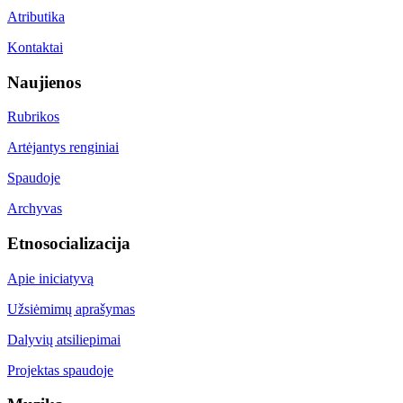
Atributika
Kontaktai
Naujienos
Rubrikos
Artėjantys renginiai
Spaudoje
Archyvas
Etnosocializacija
Apie iniciatyvą
Užsiėmimų aprašymas
Dalyvių atsiliepimai
Projektas spaudoje