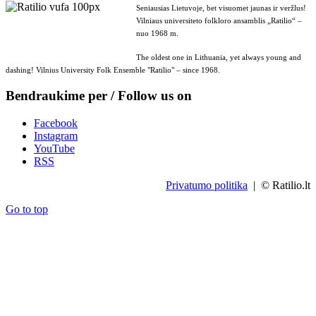
Seniausias Lietuvoje, bet visuomet jaunas ir veržlus!
Vilniaus universiteto folkloro ansamblis „Ratilio“ –
nuo 1968 m.
The oldest one in Lithuania, yet always young and
dashing! Vilnius University Folk Ensemble "Ratilio" – since 1968.
Bendraukime per / Follow us on
Facebook
Instagram
YouTube
RSS
Privatumo politika
| © Ratilio.lt
Go to top