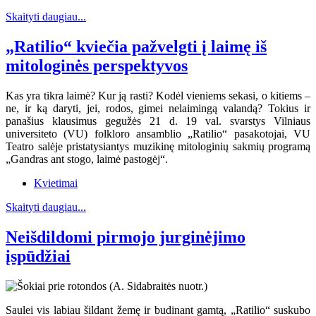
Skaityti daugiau...
„Ratilio“ kviečia pažvelgti į laimę iš
mitologinės perspektyvos
Kas yra tikra laimė? Kur ją rasti? Kodėl vieniems sekasi, o kitiems –
ne, ir ką daryti, jei, rodos, gimei nelaimingą valandą? Tokius ir
panašius klausimus gegužės 21 d. 19 val. svarstys Vilniaus
universiteto (VU) folkloro ansamblio „Ratilio“ pasakotojai, VU
Teatro salėje pristatysiantys muzikinę mitologinių sakmių programą
„Gandras ant stogo, laimė pastogėj“.
Kvietimai
Skaityti daugiau...
Neišdildomi pirmojo jurginėjimo
įspūdžiai
Saulei vis labiau šildant žemę ir budinant gamtą, „Ratilio“ suskubo