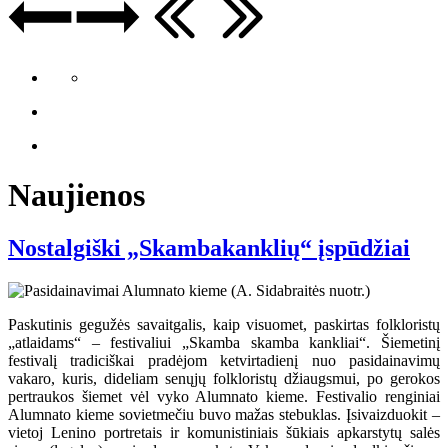
Naujienos
Nostalgiški „Skambakanklių“ įspūdžiai
Paskutinis gegužės savaitgalis, kaip visuomet, paskirtas folkloristų
„atlaidams“ – festivaliui „Skamba skamba kankliai“. Šiemetinį
festivalį tradiciškai pradėjom ketvirtadienį nuo pasidainavimų
vakaro, kuris, dideliam senųjų folkloristų džiaugsmui, po gerokos
pertraukos šiemet vėl vyko Alumnato kieme. Festivalio renginiai
Alumnato kieme sovietmečiu buvo mažas stebuklas. Įsivaizduokit –
vietoj Lenino portretais ir komunistiniais šūkiais apkarstytų salės