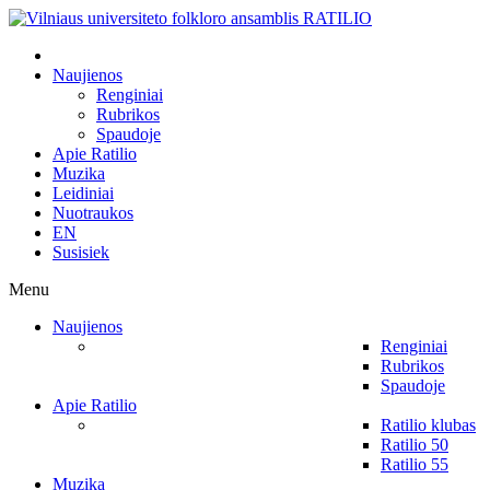
Naujienos
Renginiai
Rubrikos
Spaudoje
Apie Ratilio
Muzika
Leidiniai
Nuotraukos
EN
Susisiek
Menu
Naujienos
Renginiai
Rubrikos
Spaudoje
Apie Ratilio
Ratilio klubas
Ratilio 50
Ratilio 55
Muzika