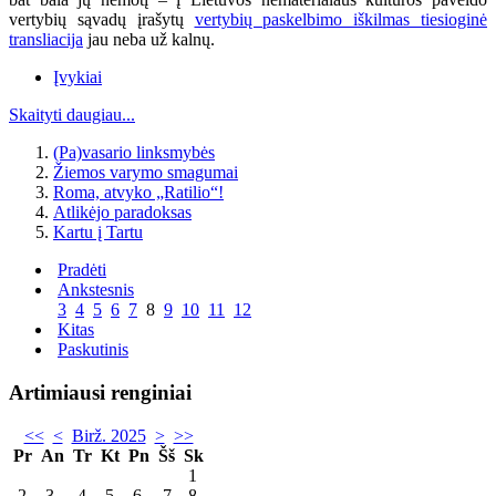
vertybių sąvadų įrašytų
vertybių paskelbimo iškilmas tiesioginė
transliacija
jau neba už kalnų.
Įvykiai
Skaityti daugiau...
(Pa)vasario linksmybės
Žiemos varymo smagumai
Roma, atvyko „Ratilio“!
Atlikėjo paradoksas
Kartu į Tartu
Pradėti
Ankstesnis
3
4
5
6
7
8
9
10
11
12
Kitas
Paskutinis
Artimiausi renginiai
<<
<
Birž. 2025
>
>>
Pr
An
Tr
Kt
Pn
Šš
Sk
1
2
3
4
5
6
7
8