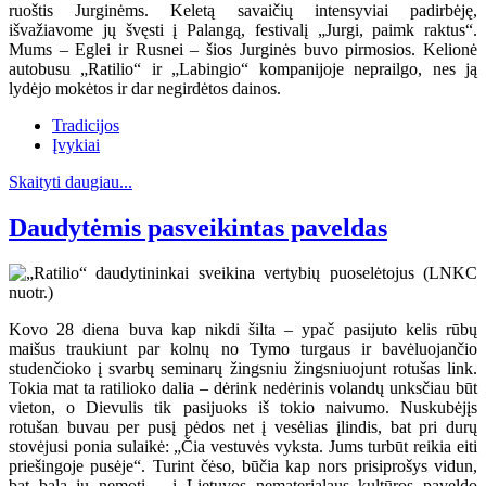
ruoštis Jurginėms. Keletą savaičių intensyviai padirbėję,
išvažiavome jų švęsti į Palangą, festivalį „Jurgi, paimk raktus“.
Mums – Eglei ir Rusnei – šios Jurginės buvo pirmosios. Kelionė
autobusu „Ratilio“ ir „Labingio“ kompanijoje neprailgo, nes ją
lydėjo mokėtos ir dar negirdėtos dainos.
Tradicijos
Įvykiai
Skaityti daugiau...
Daudytėmis pasveikintas paveldas
Kovo 28 diena buva kap nikdi šilta – ypač pasijuto kelis rūbų
maišus traukiunt par kolnų no Tymo turgaus ir bavėluojančio
studenčioko į svarbų seminarų žingsniu žingsniuojunt rotušas link.
Tokia mat ta ratilioko dalia – dėrink nedėrinis volandų unksčiau būt
vieton, o Dievulis tik pasijuoks iš tokio naivumo. Nuskubėjįs
rotušan buvau per pusį pėdos net į vesėlias įlindis, bat pri durų
stovėjusi ponia sulaikė: „Čia vestuvės vyksta. Jums turbūt reikia eiti
priešingoje pusėje“. Turint čėso, būčia kap nors prisiprošys vidun,
bat bala jų nemotį – į Lietuvos nematerialaus kultūros paveldo