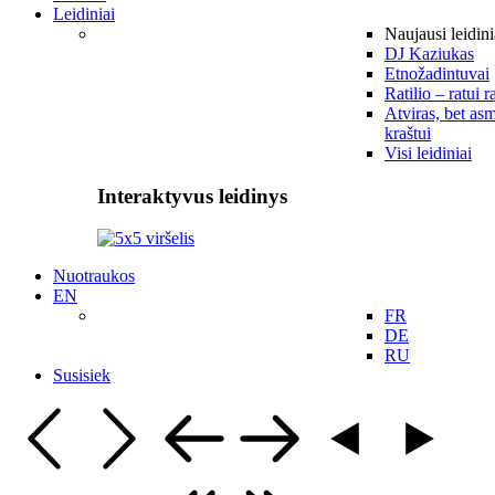
Leidiniai
Naujausi leidini
DJ Kaziukas
Etnožadintuvai
Ratilio – ratui r
Atviras, bet asm
kraštui
Visi leidiniai
Interaktyvus leidinys
Nuotraukos
EN
FR
DE
RU
Susisiek