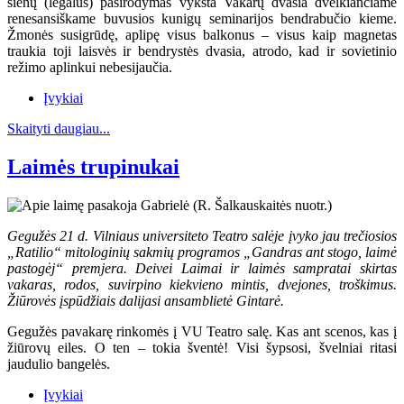
sienų (legalus) pasirodymas vyksta Vakarų dvasia dvelkiančiame
renesansiškame buvusios kunigų seminarijos bendrabučio kieme.
Žmonės susigrūdę, aplipę visus balkonus – visus kaip magnetas
traukia toji laisvės ir bendrystės dvasia, atrodo, kad ir sovietinio
režimo aplinkui nebesijaučia.
Įvykiai
Skaityti daugiau...
Laimės trupinukai
Gegužės 21 d. Vilniaus universiteto Teatro salėje įvyko jau trečiosios
„Ratilio“ mitologinių sakmių programos „Gandras ant stogo, laimė
pastogėj“ premjera. Deivei Laimai ir laimės sampratai skirtas
vakaras, rodos, suvirpino kiekvieno mintis, dvejones, troškimus.
Žiūrovės įspūdžiais dalijasi ansamblietė Gintarė.
Gegužės pavakarę rinkomės į VU Teatro salę. Kas ant scenos, kas į
žiūrovų eiles. O ten – tokia šventė! Visi šypsosi, švelniai ritasi
jaudulio bangelės.
Įvykiai