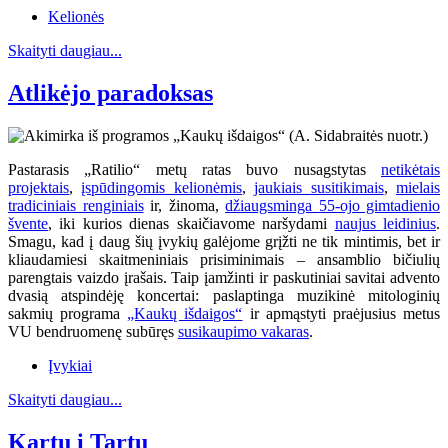
Kelionės
Skaityti daugiau...
Atlikėjo paradoksas
Pastarasis „Ratilio“ metų ratas buvo nusagstytas
netikėtais
projektais
,
įspūdingomis kelionėmis
,
jaukiais susitikimais
,
mielais
tradiciniais renginiais
ir, žinoma,
džiaugsminga 55-ojo gimtadienio
švente
, iki kurios dienas skaičiavome naršydami
naujus leidinius
.
Smagu, kad į daug šių įvykių galėjome grįžti ne tik mintimis, bet ir
kliaudamiesi skaitmeniniais prisiminimais – ansamblio bičiulių
parengtais vaizdo įrašais. Taip įamžinti ir paskutiniai savitai advento
dvasią atspindėję koncertai: paslaptinga muzikinė mitologinių
sakmių programa
„Kaukų išdaigos“
ir apmąstyti praėjusius metus
VU bendruomenę subūręs
susikaupimo vakaras
.
Įvykiai
Skaityti daugiau...
Kartu į Tartu