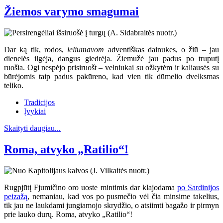
Žiemos varymo smagumai
Dar ką tik, rodos,
leliumavom
adventiškas dainukes, o žiū – jau
dienelės ilgėja, dangus giedrėja. Žiemužė jau padus po truputį
ruošia. Ogi nespėjo prisiruošt – velniukai su ožkytėm ir kaliausės su
būrėjomis taip padus pakūreno, kad vien tik dūmelio dvelksmas
teliko.
Tradicijos
Įvykiai
Skaityti daugiau...
Roma, atvyko „Ratilio“!
Rugpjūtį Fjumičino oro uoste mintimis dar klajodama
po Sardinijos
peizažą
, nemaniau, kad vos po pusmečio vėl čia minsime takelius,
tik jau ne laukdami jungiamojo skrydžio, o atsiimti bagažo ir pirmyn
prie lauko durų. Roma, atvyko „Ratilio“!