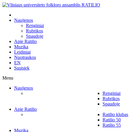
Naujienos
Renginiai
Rubrikos
Spaudoje
Apie Ratilio
Muzika
Leidiniai
Nuotraukos
EN
Susisiek
Menu
Naujienos
Renginiai
Rubrikos
Spaudoje
Apie Ratilio
Ratilio klubas
Ratilio 50
Ratilio 55
Muzika