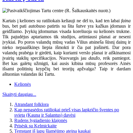
Kartais į keliones su ratiliokais keliauji ne dėl to, kad ten labai
faina
bus, bet pati autobuso patirtis su šita šutve yra kažkas įdomaus ir
geidžiamo. Įvykių įdomumas visada koreliuoja su kelionės trukme.
Tik pajudėjus aptariamos tik studijos, artimiausi planai ar neseni
įvykiai. Po poros valandų mūsų vadas Vilius atsineša šūsnį dainų ir
nieko nepaaiškinęs liepia išmokti ir čia pat įrašinėti. Dar pora
valandų prabėga ir girdėti, kaip kuriami verslo planai ir aiškinamosi
įvairių staklių specifikacijos. Nuovargis jau
daužo
, reik pamiegot.
Bet kas galėtų užmigti, kai ausis kibina mūsų profesorės Ainės
išsami politinių krypčių bei teorijų apžvalga? Taip ir dardam
aštuonias valandas iki Tartu.
Kelionės
Skaityti daugiau...
Atrandant folklorą
Kap nepasėdos ratiliokai prieš visas lapkričio šventes po
svietą (Kauną ir Salantus) davėsi
Rudens lygiadienio klajonės
Prisėsk su Kelmickaite
Temstant iš lapų šlamėjimo ateina kaukai