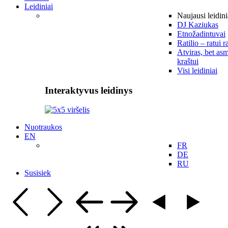
Leidiniai
Naujausi leidini
DJ Kaziukas
Etnožadintuvai
Ratilio – ratui r
Atviras, bet asm
kraštui
Visi leidiniai
Interaktyvus leidinys
Nuotraukos
EN
FR
DE
RU
Susisiek