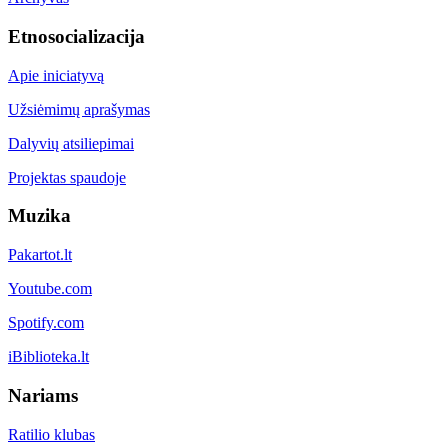
Etnosocializacija
Apie iniciatyvą
Užsiėmimų aprašymas
Dalyvių atsiliepimai
Projektas spaudoje
Muzika
Pakartot.lt
Youtube.com
Spotify.com
iBiblioteka.lt
Nariams
Ratilio klubas