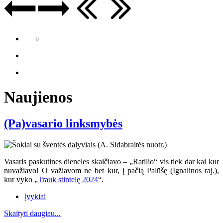
Naujienos
(Pa)vasario linksmybės
Vasaris paskutines dieneles skaičiavo – „Ratilio“ vis tiek dar kai kur
nuvažiavo
! O va
žiavom ne bet kur, į pačią Palūšę (Ignalinos raj.),
kur vyko „
Trauk stintelę 2024
“.
Įvykiai
Skaityti daugiau...