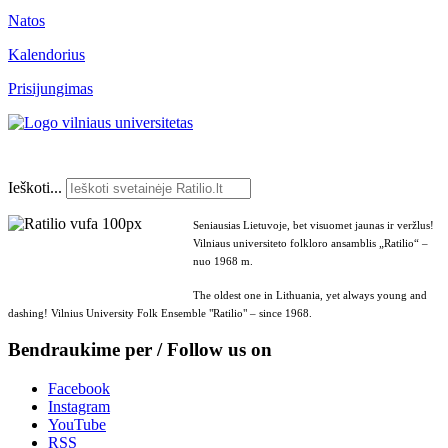
Natos
Kalendorius
Prisijungimas
Ieškoti...
Seniausias Lietuvoje, bet visuomet jaunas ir veržlus!
Vilniaus universiteto folkloro ansamblis „Ratilio“ –
nuo 1968 m.
The oldest one in Lithuania, yet always young and
dashing! Vilnius University Folk Ensemble "Ratilio" – since 1968.
Bendraukime per / Follow us on
Facebook
Instagram
YouTube
RSS